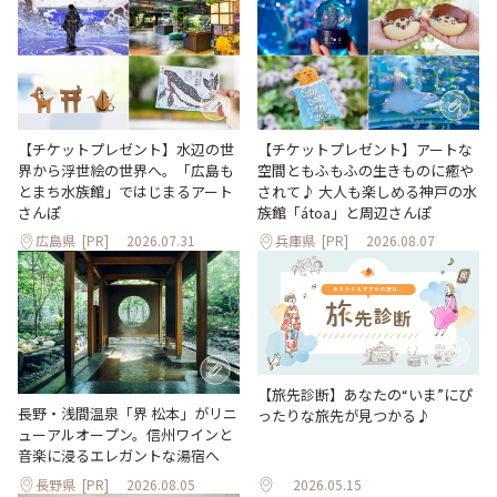
【チケットプレゼント】水辺の世
【チケットプレゼント】アートな
界から浮世絵の世界へ。「広島も
空間ともふもふの生きものに癒や
とまち水族館」ではじまるアート
されて♪ 大人も楽しめる神戸の水
さんぽ
族館「átoa」と周辺さんぽ
広島県
[PR]
2026.07.31
兵庫県
[PR]
2026.08.07
【旅先診断】あなたの“いま”にぴ
長野・浅間温泉「界 松本」がリニ
ったりな旅先が見つかる♪
ューアルオープン。信州ワインと
音楽に浸るエレガントな湯宿へ
長野県
[PR]
2026.08.05
2026.05.15