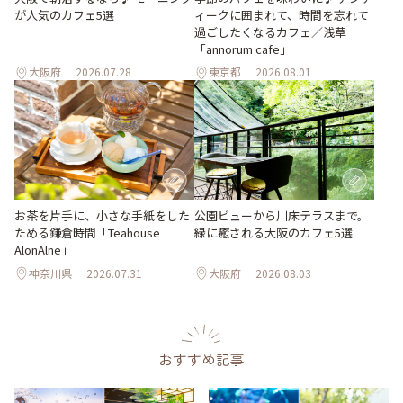
ィークに囲まれて、時間を忘れて
が人気のカフェ5選
過ごしたくなるカフェ／浅草
「annorum cafe」
大阪府
2026.07.28
東京都
2026.08.01
お茶を片手に、小さな手紙をした
公園ビューから川床テラスまで。
ためる鎌倉時間「Teahouse
緑に癒される大阪のカフェ5選
AlonAlne」
神奈川県
2026.07.31
大阪府
2026.08.03
おすすめ記事