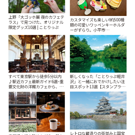
上野「大ゴッホ展 夜のカフェテ
カスタマイズも楽しい!約500種
ラス」で見つけた、オリジナル
類の可愛いワッペンキーホルダ
限定グッズ10選 | ことりっぷ
ーがずらり。小平市
「Kimamaya T&K」 | ことりっ
ぷ
すべて東京駅から徒歩5分以内
新しくなった「ことりっぷ軽井
♪駅近カフェ最新ガイド6選~重
沢」と一緒におでかけしたい注
要文化財の洋館カフェから、改
目スポット13選【スタンプラリ
札すぐのレトロ喫茶まで~ | こと
ー開催中】 | ことりっぷ
りっぷ
レトロな蔵造りの街並みと国宝