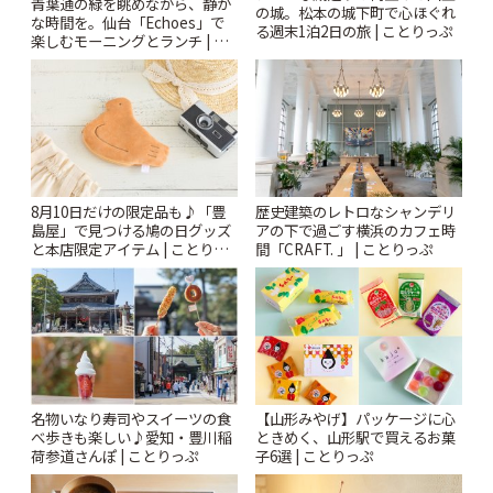
青葉通の緑を眺めながら、静か
の城。松本の城下町で心ほぐれ
な時間を。仙台「Echoes」で
る週末1泊2日の旅 | ことりっぷ
楽しむモーニングとランチ | こ
とりっぷ
8月10日だけの限定品も♪「豊
歴史建築のレトロなシャンデリ
島屋」で見つける鳩の日グッズ
アの下で過ごす横浜のカフェ時
と本店限定アイテム | ことりっ
間「CRAFT. 」 | ことりっぷ
ぷ
名物いなり寿司やスイーツの食
【山形みやげ】パッケージに心
べ歩きも楽しい♪愛知・豊川稲
ときめく、山形駅で買えるお菓
荷参道さんぽ | ことりっぷ
子6選 | ことりっぷ