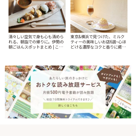
清々しい空気で身も心も清めら
東京&横浜で見つけた、ミルク
れる、朝詣での帰りに。伊勢の
ティーの美味しいお店6選~心ほ
朝ごはんスポットまとめ | こと
どける濃厚なコクと香りに癒や
りっぷ
されるティータイム~ | ことりっ
ぷ