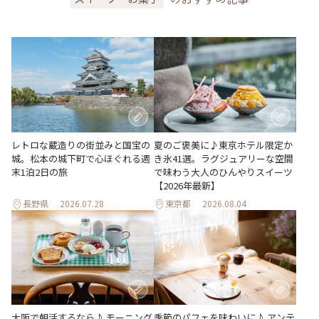
レトロな蔵造りの街並みと国宝の
夏のご褒美に♪東京ホテル限定か
城。松本の城下町で心ほぐれる週
き氷41選。ラグジュアリーな空間
末1泊2日の旅
で味わう大人のひんやりスイーツ
【2026年最新】
長野県
2026.07.28
東京都
2026.08.04
季節のパフェを味わいに♪ アンテ
大阪で朝活するなら♪ モーニング