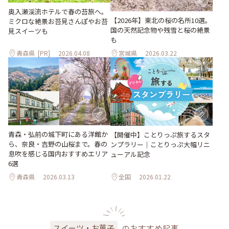
奥入瀬渓流ホテルで春の苔旅へ。
【2026年】東北の桜の名所10選。
ミクロな絶景お苔見さんぽやお苔
国の天然記念物や残雪と桜の絶景
見スイーツも
も
青森県
[PR]
2026.04.08
宮城県
2026.03.22
青森・弘前の城下町にある洋館か
【開催中】ことりっぷ旅するスタ
ら、奈良・吉野の山桜まで。春の
ンプラリー｜ことりっぷ大幅リニ
息吹を感じる国内おすすめエリア
ューアル記念
6選
青森県
2026.03.13
全国
2026.01.22
のおすすめ記事
スイーツ・お菓子