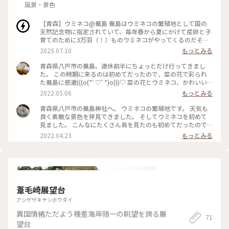
風景・景色
【青森】ウミネコ@蕪島 蕪島はウミネコの繁殖地として国の
天然記念物に指定されていて、毎年春から夏にかけて産卵と子
育てのために3万羽（！）ものウミネコがやってくるのだそう
です。 この日も、蕪嶋神社を中心にものすごい数のウミネコた
2025.07.10
もっとみる
ちの姿が！神社にもウミネコ、鳥居にもウミネコ、地面にもウ
ミネコ、植え込みにもウミネコ。 ここに来る前に想像し てい
青森県八戸市の蕪島。連休前半にちょっとだけ行ってきまし
た数の100倍いました😳 繁殖地に指定されてから100年にも及
た。 この時期に来るのは初めてだったので、菜の花で彩られ
ぶとのことで、ウミネコたちもすっかりリラックスモード。
た蕪島に感激(((o(*ﾟ▽ﾟ*)o)))♡ 菜の花とウミネコ、かわいい
観光客は一生懸命フン避けの傘を差しながらウミネコの間を申
💕 3枚目の2羽のウミネコさんはご夫婦かな？ 他のウミネコ
2022.05.06
もっとみる
し訳なさそうに通っていました。 ウミネコファースト...！笑
が近づくと、1羽が威嚇して追い払っていました。 ウミネコの
子供たちはだいぶ大きく育っていたのですが、ヒナの姿もちら
繁殖地の蕪島。これからたくさんのヒナが生まれてきますね🐣
青森県八戸市の蕪島神社へ。 ウミネコの繁殖地です。 天気も
ほら。 ホワホワの羽毛とつぶらな瞳がとっても可愛かったで
みんな無事に育ちますように… #ヒーリング旅 #春風さんぽ
良く素敵な景色を拝見できました。 そしてウミネコを初めて
す。 青い空と海を背に飛び回るウミネコが目の前で見ることが
#Myことりっぷ #青森県 #八戸市
見ました。 こんなにたくさん鳥を見たのも初めてだったので
できて大感動でした✨いつまでも安心してここに来てもらえた
少し不思議な光景でした！ ちょうど繁殖期に入るようでたま
2022.04.23
もっとみる
らいいなあ☺️ #青森 #八戸 #ウミネコ #夏 #海 #一人旅 #ゆるり
ごをあたためている親鳥も見かけました。 帰り掛けにポケモ
夏時間
ンマンホールを発見しました！ 係員さんがウミネコのフンま
みれになっていたマンホールを掃除してくださってました。
おかげで見つけられました。ありがとうございます！ また行
ってみようと思います。 #Myことりっぷ #青森県#八戸市 #蕪
島神社#ウミネコ #マンホール#ポケモン#イシツブテ #2022年
葦毛崎展望台
アシゲザキテンボウダイ
異国情緒ただよう種差海岸随一の眺望を誇る展
71
望台