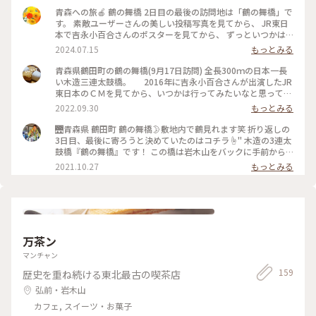
クチャーをうけたこともあり、ガイドさんの説明が頭にすんな
青森への旅🍎 鶴の舞橋 2日目の最後の訪問地は「鶴の舞橋」で
りと入ってきて、うんちく好きの私にはたまらない時間でし
す。 素敵ユーザーさんの美しい投稿写真を見てから、 JR東日
た。 再び奥入瀬渓流に来ることがあったら、ホテルから十和
本で吉永小百合さんのポスターを見てから、 ずっといつかは
田湖まで渓流沿いをのんびりと歩いてみたいなぁ、歩こうねー
と憧れていた場所。 全長300メートルの日本一長い木造三連太
2024.07.15
もっとみる
と主人と約束しました。 #私のことりっぷ旅 #秋さんぽ #奥入
鼓橋は、長い木の橋、長生きの橋ということで、この橋を渡る
瀬渓流 #星野リゾート #奥入瀬渓流ホテル #渓流ガイドツアー
と長生きできると言われているのだそうです。 そんな思いを噛
青森県鶴田町の鶴の舞橋(9月17日訪問) 全長300ｍの日本一長
#きのこ好きの #ガイドさんでした
み締めながら、ゆっくりと歩いて対岸へ渡ります。 橋の途中の
い木造三連太鼓橋。 2016年に吉永小百合さんが出演したJR
ステージで拍手をすると 「鳴き龍」の現象で音が響いて聞こ
東日本のＣＭを見てから、いつかは行ってみたいなと思ってい
えてきました。 この日は一日すぐれないお天気の日で 岩木山
ました。 数日前の天気予報ではこの日は雨や曇りの予報で
2022.09.30
もっとみる
が雲に隠れることもありましたが、 最後は橋の向こうに姿を
したが、前日に確認すると晴☀️予報。これは朝日と鶴の舞橋の
見せてくれ まるでつがいの鶴が羽を広げているかのような美
写真が撮れるかも⁉️と、早起きは大の苦手な私が2時起床で向
🌉青森県 鶴田町 鶴の舞橋🌛敷地内で鶴見れます笑 折り返しの
しい木の橋と共にカメラに収めることができました。 高円寺
かいました。🚙💨 雲が多めで、朝日が隠れ気味でしたが、
3日目、最後に寄ろうと決めていたのはコチラ☝" 木造の3連太
の気象神社のお守りを肌身離さず持ちあるていてよかったで
どうにか📸 写真を撮った後は、せっかくなので橋を歩いてみ
鼓橋『鶴の舞橋』です！ この橋は岩木山をバックに手前から
す。 あ〜なんて素晴らしい1日だったでしょう。 運転手さん、
ました🐾 木造の橋なので、なんだか江戸時代にでもタイムス
と、反対の奥側、そして1つ隣の端からの3つのアングルが一般
2021.10.27
もっとみる
ありがとうございました。 津軽平野に別れを告げ、 りんご畑
リップしたみたい。 振り返ると岩木山も見えます。 朝の爽や
的に見所となっているようです✨ 写真は1枚目から時間を遡る
の中を抜けて青森市内へ帰りました。 #青森 #津軽 #鶴田市 #
かな空気を吸いながら気持ちよく散歩できました🎶 その後
並びになってます。 【3】が隣の橋からの“横景”で、最初に撮
鶴の舞橋 #橋の改修工事が #行われる期間があります #HPで確
は駐車場で少し寝ました(-_-)zzz #休日ドライブ #秋いろと
った【4】の明るい時間にはなんと鶴が頭上を…🕊…あ、サギ
認を
りどり #Myことりっぷ #私のことりっぷ2022 #青森県 #鶴田町
でした。白鷺かなꉂ(ˊᗜˋ*) 【5】は隣接するようにある施設の
｢鶴の里ふるさと館｣です。 茅葺き屋根と紅葉が何ともタイムス
リップした日本を見ているようで、少しご紹介です(˶･ᴗ･˶)
万茶ン
🔹🔹🔸🔹❀🐦✴ 🔸🔸 ✴🐦❀🔹🔸🔹🔹 コチラもことりっぷの投
稿を見て、ぜひ撮りたいなーと思ってました☝ (あおいもりお
マンチャン
さんやkemikemiさんの写真見て、青森の日本海側行ったらマ
159
歴史を重ね続ける東北最古の喫茶店
スト！と) 狙い目は晴れの夜明けか夕暮れと考えて…。 が、こ
の日は前夜からの雨、昼過ぎにやみその後はくもり空☁☁☁
弘前・岩木山
太陽なくてノーマジックアワー🙅🏻 しかし、前回桜の季節に
カフェ, スイーツ・お菓子
は見えなかった岩木山も見れたので、良しとしましょう👍 鶴