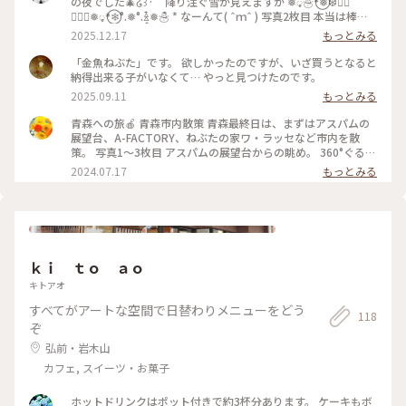
の夜でした🎄໒꒱· ﾟ 降り注ぐ雪が見えますか ❅◌̥☃*⃝❅❆🧚‍♀️
🧚🏻‍♂️❅◌̥*⃝❄°.❅°.ꊛ໋̝❅☃ * なーんて( ˆｍˆ ) 写真2枚目 本当は棒の
ように刺さってくる 氷のような雪🥶笑 めっちゃ寒かった🫨❄️
2025.12.17
もっとみる
写真３枚目は てっぺんに街灯を合わせてクリスマスツリー🎄 *
アスパムは AOMORlの｢A｣をイメージした 正三角形の建物 ⃤ 地
「金魚ねぶた」です。 欲しかったのですが、いざ買うとなると
上15階、高さ76m 13階には360°眺望の展望台があります！ *
納得出来る子がいなくて… やっと見つけたのです。
写真4枚目 赤い林檎さんの情報で パムパムでアップルパイを買
2025.09.11
もっとみる
えました🙌 青森りんごを使用したオリジナルアップルパイの
お店です🍎🥧 残り少なかったけどセーフ_( ˙꒳˙ )_ 私が欲しか
青森への旅🍎 青森市内散策 青森最終日は、まずはアスパムの
った♡アップルパイは #パムパムアップル 素敵ユーザーさまの
展望台、A-FACTORY、ねぶたの家ワ・ラッセなど市内を散
ご投稿をご覧下さい💁‍♀️ * 写真5枚目 喫茶マロンさんと青森駅も
策。 写真1〜3枚目 アスパムの展望台からの眺め。 360°ぐるり
キラキラでした⟡.· * #しろいあおもり❄️⑨ つづく、 * #ことり
と見渡せます。 青森ベイブリッジと青函連絡船を見ていたらな
2024.07.17
もっとみる
っぷと一緒 #ことりっぷ青森 #青森 #青森観光物産館アスパム
んとなく横浜を思い出しました。 写真4枚目 三角屋根が可愛ら
#アスパム #SweetsFactorypampam #スイーツファクトリー
しいA-FACTORY前にはAOMORIのモニュメント。お店には青
パムパム #チーズアップルパイ #ショソンオポム #アップルパ
森のお土産がたくさんで、あれもこれも欲しくなります🍎 写
イパイ #ふたりっぷ青森 #携帯写真 #fumitubu #ふみつぶ〜ぬ
真5枚目 青函連絡船八甲田丸。 黄色の船体が青に映えます。
#赤い林檎 #毎日がメリークリスマス🎄
スポットはアスパムです。 #青森 #アスパム #エーファクトリ
ー #アスパムの下では #テントの中で #ねぶたを製作中
ｋｉ ｔｏ ａｏ
キトアオ
すべてがアートな空間で日替わりメニューをどう
118
ぞ
弘前・岩木山
カフェ, スイーツ・お菓子
ホットドリンクはポット付きで約3杯分あります。 ケーキもボ