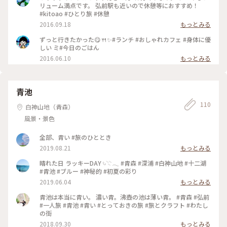
リューム満点です。 弘前駅も近いので休憩等におすすめ！
#kitoao #ひとり旅 #休憩
2016.09.18
もっとみる
ずっと行きたかった😋🍴✨#ランチ #おしゃれカフェ #身体に優
しい ミ#今日のごはん
2016.06.10
もっとみる
青池
110
白神山地（青森）
風景・景色
全部、青い #旅のひととき
2019.08.21
もっとみる
晴れた日 ラッキーDAY 𓄼𓇢𓂃 #青森 #深浦 #白神山地 #十二湖
#青池 #ブルー #神秘的 #初夏の彩り
2019.06.04
もっとみる
青池は本当に青い。 濃い青。沸壺の池は薄い青。 #青森 #弘前
#一人旅 #青池 #青い #とっておきの旅 #旅とクラフト #わたし
の街
2018.09.30
もっとみる