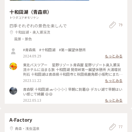
十和田湖（青森県）
トワダコアオモリケン
79
四季それぞれの景色を楽しんで
十和田湖・奥入瀬渓流
風景・景色
#青森県 #十和田湖 #第一展望休憩所
2024.09.29
もっとみる
東北バスツアー 星野リゾート青森屋 星野リゾート奥入瀬渓
流ホテルに泊まる旅 十和田湖 発荷峠第一展望休憩所 大湯環状
列石 十和田湖は青森県十和田市と秋田県鹿角郡小坂町にまた
がる湖です。 地図を見ると十和田湖の上に県境があります。こ
2023.11.22
もっとみる
の県境は2008年に青森県と秋田県が十和田湖を「青森:秋田
=6:4」で分割することに合意して決められたのだそうです。
青森駅 十和田湖 🚗💨💨💨💨 早朝に到着😅 デカい湖で早朝はい
県境が決まらないと、十和田湖、約６１平方キロメートル分の
い感じで綺麗 😄😄
地方交付税約６７００万円がどこにも交付されないという大人
2022.05.13
もっとみる
の事情があって湖の上に県境を作ったとか。 発荷峠第一展望
休憩所から見る十和田湖の向こうには八甲田山が見えるのです
が、この日は残念ながら雲の中でした。 バスは一路、八幡平
アスピーテラインへと向かいました。 鹿角の道の駅できりた
A-Factory
んぽ鍋を食べだあとは、バスの中からはユネスコ世界文化遺産
である大湯環状列石を見ることができました。縄文時代後期の
77
青森・浅虫温泉
遺跡で、配石遺構や建物の柱跡、土器や石器も多数出土してい