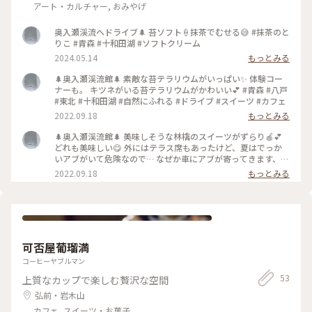
アート・カルチャー, おみやげ
奥入瀬渓流へドライブ🌲 苔ソフト🍦抹茶でむせる😅 #抹茶のと
りこ #青森 #十和田湖 #ソフトクリーム
2024.05.14
もっとみる
🌲奥入瀬渓流館🌲 素敵な苔テラリウムがいっぱい✨ 体験コー
ナーも。 キツネがいる苔テラリウムがかわいい💕 #青森 #八戸
#東北 #十和田湖 #自然にふれる #ドライブ #スイーツ #カフェ
2022.09.18
もっとみる
🌲奥入瀬渓流館🌲 美味しそうな林檎のスイーツがずらり🍎💕
どれも美味しい😋 外にはテラス席もあったけど、夏はでっか
いアブがいて危険なので… なぜか車にアブが寄ってきます、降
りる時怖いほんとに恐ろしい😱 #青森 #八戸 #東北 #自然にふ
2022.09.18
もっとみる
れる #ドライブ #十和田湖 #私のことりっぷ2022
可否屋葡瑠満
コーヒーヤブルマン
53
上質なカップで楽しむ贅沢な空間
弘前・岩木山
カフェ, スイーツ・お菓子