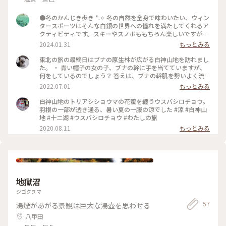
●冬のかんじき歩き *⁠.⁠✧ 冬の自然を全身で味わいたい、ウィン
タースポーツはそんな白銀の世界への憧れを満たしてくれるア
クティビティです。スキーやスノボももちろん楽しいですが、
時には天然の山に分け入ってみるのはいかがでしょうか。天
2024.01.31
もっとみる
然、だけど安全…ガイドさんが雪の白神山地を案内してくれる
スノートレッキングについてご紹介します。 醍醐味*⁠.⁠✧ 白神
東北の旅の最終日はブナの原生林が広がる白神山地を訪れまし
山地およびスノートレッキングならでは、と感じたのは野生生
た。 ・ 青い帽子の女の子、ブナの幹に手を当てていますが、
物との出会いです。ガイドさんの声につられ空を仰ぐとクマタ
何をしているのでしょう？ 答えは、ブナの幹肌を勢いよく流
カが優雅に舞っていて、また別の場所ではテンが駆けていきま
れ落ちる水の流れを感じているのです。 これを樹幹流といい、
2022.07.01
もっとみる
した。クマタカのかっこよさを肉眼で見るのは難しかったです
ネイチャーガイドさんでも一年に一度見られるかどうかの、雨
が、ガイドさんの持っていた望遠レンズでその美しさを堪能で
の日だけの珍しい現象だと教えてもらいました。 ・ 雨水が、
白神山地のトリアシショウマの花蜜を纏うウスバシロチョウ。
きました。足跡だけでしたがカモシカもいたので、運のいい人
葉から枝そして幹を伝い、まるで川の流れのように大地に染み
羽根の一部が透き通る、暑い夏の一服の涼でした #涼 #白神山
は出会えるかもしれません。 また、私の参加した時は晴天
込んでいく。そんな豊かな自然の営みを感じる事ができました
地 #十二湖 #ウスバシロチョウ #わたしの旅
だったため、登りは少し暑いくらいでした。夏なら藪が邪魔で
🌱 #アートみたいな景色 #涼を感じる #白神山地
2020.08.11
もっとみる
登れないような斜面を、自分たちで雪を階段のようにして切り
開き進むのは楽しく、小気味良かったです。ガイドさんが道
中、いい香りがする植物やキノコが採れる場所、これは美味し
いこれは毒、と色々お話をしてくださいます。白銀の世界が更
におもしろくなると思うので、ぜひ聞いてみてください。 ア
クセス・準備*⁠.⁠✧ アクセスについては、公共交通機関を使う
場合はバスの利用が便利です。事前にバスを使うことを伝えれ
地獄沼
ば、弘前駅から1時間ほどの「西目屋村役場」というバス停ま
ジゴクヌマ
で迎えに来てくださいます。事前に伝えれば、帰りの時間も考
慮したツアーを組んでもらえるので、迷う方は一度相談してみ
57
湯煙があがる景観は巨大な湯壺を思わせる
てはいかがでしょうか。 事前の準備は昼食とオヤツ・飲み
八甲田
物くらいです。靴やアウターはレンタルが可能なので、ほぼ身