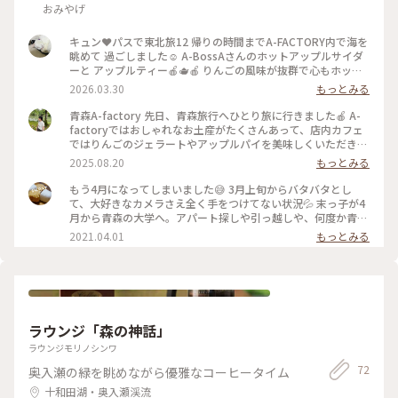
おみやげ
る場所なのだそうです。 バスの運転手さんがゆっくりと通過し
てくださり、思いがけず世界遺産を見ることができました。
スポットは十和田湖です。 #私のことりっぷ旅 #秋さんぽ #青
キュン❤️パスで東北旅12 帰りの時間までA-FACTORY内で海を
森県 #秋田県 #十和田湖 #県境は #小さな川でした
眺めて 過ごしました☺️ A-BossAさんのホットアップルサイダ
ーと アップルティー🍎🫖🍎 りんごの風味が抜群で心もホッと
温まる美味しい 優しいドリンクです🥰 写真②はGelato
2026.03.30
もっとみる
natura dueの青森産の素材に こだわったジェラートです🍨 私
が選んだのは青森産胡桃のジェラートと りんごのジェラート
青森A-factory 先日、青森旅行へひとり旅に行きました🍎 A-
🍨りんごは確かふじ🍎 甘過ぎない自然の甘さのジェラートと
factoryではおしゃれなお土産がたくさんあって、店内カフェ
りんごの 爽やかさが抜群です🤍🤍 旅の最後までりんご尽くし
ではりんごのジェラートやアップルパイを美味しくいただきま
🤭 お昼は駅ナカの鮨勘さんでサクッと済ませて🍣 A-FACTORY
した🥧 #青森 #a-factory #ひとり旅
2025.08.20
もっとみる
で旅を振り返りのんびりタイム✨ 写真③は新青森駅🚉新幹線全
員集合〜🚅🤗 写真④は買って帰ったおみやげの一部です🛍️ 写
もう4月になってしまいました😅 3月上旬からバタバタとし
真右端、ごぼうチョコは青森屋オリジナル🍫 ごぼうが入った
て、大好きなカメラさえ全く手をつけてない状況💦 末っ子が4
新感覚の不思議なチョコ菓子❣️ コレ、抜群に美味しいです🥇 青
月から青森の大学へ。アパート探しや引っ越しや、何度か青森
森屋に行ったらぜひ食べてみて欲しいです😆 もう一つオスス
市へ行ったり来たり。 せっかく青森に行っても、海を見て ♪
2021.04.01
もっとみる
メはアップルティーを頂いた A-BossAさんのりんご飴🍎🍎→
津軽海峡冬景色♪ を歌う余裕も無し😅 でもちゃっかりこのシ
写真撮り忘れ HPより拝借しました😅 これもめっちゃ美味しい
ードルとアップルパイをA-FACTORYで買いました🍎 引っ越し
です😋帰りの新幹線で おやつに頂きました〜🍎がシャキッ✨蜜
も終わってやっと一息😌 美味しいりんごのシードル飲んで疲
がパリッとたまらない美味しさでした❤️❤️ #ちいさな列車旅 #
れも吹っ飛びました✨
ことりっぷ青森 #キュンパス #JR東日本 #A-FACTORY #A-
BossA #アップルティー#アップルサイダー #りんご飴
#Gelato nature due#ジェラート#青森産 #青森屋#ごぼうチョ
ラウンジ「森の神話」
コ #らぷる#いのち#チョコQすけ #おみやげ #青森駅#新青森駅
ラウンジモリノシンワ
72
奥入瀬の緑を眺めながら優雅なコーヒータイム
十和田湖・奥入瀬渓流