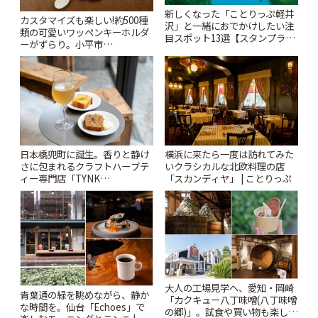
新しくなった「ことりっぷ軽井
カスタマイズも楽しい!約500種
沢」と一緒におでかけしたい注
類の可愛いワッペンキーホルダ
目スポット13選【スタンプラリ
ーがずらり。小平市
ー開催中】 | ことりっぷ
「Kimamaya T&K」 | ことりっ
ぷ
日本橋兜町に誕生。香りと静け
横浜に来たら一度は訪れてみた
さに包まれるクラフトハーブテ
いクラシカルな北欧料理の店
ィー専門店「TYNK
「スカンディヤ」 | ことりっぷ
Kabutocho」 | ことりっぷ
大人の工場見学へ、愛知・岡崎
青葉通の緑を眺めながら、静か
「カクキュー八丁味噌(八丁味噌
な時間を。仙台「Echoes」で
の郷)」。試食や買い物も楽しみ