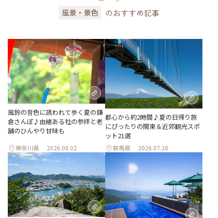
のおすすめ記事
風景・景色
風鈴の音色に誘われて歩く夏の鎌
都心から約2時間♪夏の日帰り旅
倉さんぽ♪由緒ある社の参拝と老
にぴったりの関東＆近郊観光スポ
舗のひんやり甘味も
ット21選
神奈川県
2026.08.02
群馬県
2026.07.20