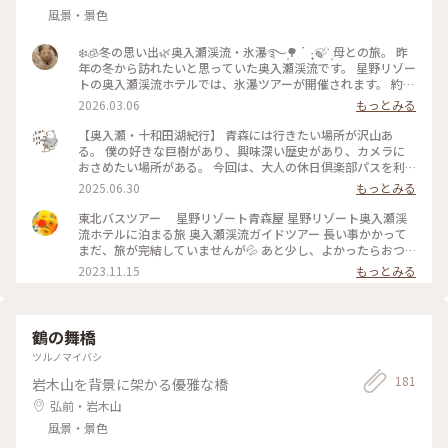
風景・景色
❄️🧊冬の思い出🌿奥入瀬渓流・氷瀑࿐۪🌳 ॱ ᩠۰🍃་۪ 母との旅。 昨
年の冬から訪れたいと思っていた奥入瀬渓流です。 星野リゾー
トの奥入瀬渓流ホテルでは、氷瀑ツアーが開催されます。 約1
時間、バスでの移動ですので母にもやさしいツアーでした。 #
2026.03.06
もっとみる
開運旅 #奥入瀬渓流 #奥入瀬渓流ホテル #星野リゾート #氷瀑 #
氷瀑ツアー #奥入瀬の冬 #青森旅行 #十和田市 #冬の絶景 #雪景
【奥入瀬・十和田湖紀行】 青森には行きたい場所が沢山あ
色 #青森 #ことりっぷ青森
る。 僕の好きな巨樹があり、興味深い歴史があり、カメラに
おさめたい場所がある。 今回は、大人の休日倶楽部パスを利
用し、土日の強硬日程で、青森へ。 まずは、のっけ丼ランチ
2025.06.30
もっとみる
で腹ごしらえ。青森駅のすぐ近くで、2,200円で、この刺身を
食べられるのだから驚きだ。 今回の目的地は奥入瀬。渓流沿
東北バスツアー 星野リゾート青森屋 星野リゾート奥入瀬渓
いをゆっくり散策。素人の僕でも、それなりの写真が撮れる。
流ホテルに泊まる旅 奥入瀬渓流ガイドツアー 長い事かかって
絵の中を歩いているようだ。 宿泊は奥入瀬の焼山。田酒等の
まだ、旅が完結していませんが💦 あと少し、よかったらおつ
利き酒に酔い、早めに就寝。 翌日はまず十和田湖へ。厳かな
きあいください。 夕食のあとは、雨天のため星空観賞会が中
2023.11.15
もっとみる
十和田神社に参拝。マリンブルーのきれいな湖、心地よい波の
止となってしまったので、渓流ラウンジにて温かいりんご紅茶
音。レイクブルーソフトを食べながら十和田湖畔を歩く。 ラ
を飲みながら、奥入瀬渓流の成り立ちをレクチャーしていただ
ンチは、黒石 中町こみせの｢つゆ焼きそば」。そばの太さ
きました。 ここで教えていただいたことは、次の日の奥入瀬
も、つゆを入れることも変わっているが、僕はこのそば、好き
渓流ガイドツアーでも大変役立ちました。 翌朝は10時に出発
鶴の舞橋
だ。 最後は三内丸山遺跡。先日、豊洲の古代エジプト ラム
でしたので、朝食ブュッフェ、温泉、ホテル周りの散策とゆっ
ツルノマイバシ
セス大王展を見に行ったが、それよりも古い遺跡なのだから、
くり楽しんでから、ホテルにさよならをしました。（写真5枚
とんでもない。日本にも世界に張れる歴史遺産があるものだ。
目） そして、今日のメインは石ケ戸休憩所から雲井の滝まで、
181
岩木山を背景に架かる優雅な橋
沢山の土産を手に、楽しかった思い出を胸に、帰路につく。
ガイドさんと一緒に奥入瀬渓流を歩くことです。 ガイドツアー
弘前・岩木山
日常を忘れる良い旅だった。 次回は、青森をもっとゆっくり
に参加するのは初めてなので、ワクワク。 耳にイヤホンをつけ
周遊したい。 #奥入瀬 #十和田湖 #青森 #大人の休日倶楽部 #ハ
て、ガイドさんと離れても声が聞こえる仕組みになっているの
風景・景色
イキング #ランチ
ですね。 残念ながら雨が時折降りましたが、昨日ホテルでレ