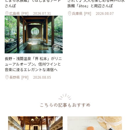
とまち水族館」ではじまるアート
されて♪ 大人も楽しめる神戸の水
さんぽ
族館「átoa」と周辺さんぽ
広島県
[PR]
2026.07.31
兵庫県
[PR]
2026.08.07
長野・浅間温泉「界 松本」がリニ
ューアルオープン。信州ワインと
音楽に浸るエレガントな湯宿へ
長野県
[PR]
2026.08.05
こちらの記事もおすすめ