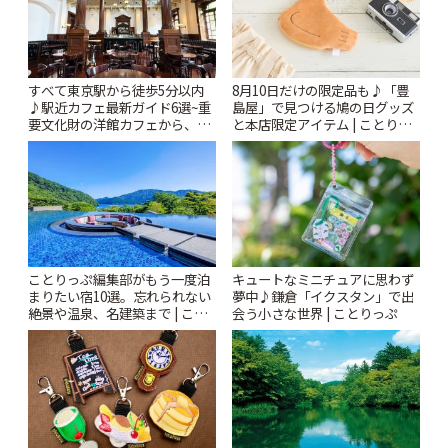
すべて東京駅から徒歩5分以内
8月10日だけの限定品も♪「豊
♪駅近カフェ最新ガイド6選~重
島屋」で見つける鳩の日グッズ
要文化財の洋館カフェから、改
と本店限定アイテム | ことりっ
札すぐのレトロ喫茶まで~ | こと
ぷ
りっぷ
ことりっぷ編集部がもう一度泊
キュートなミニチュアに思わず
まりたい宿10選。忘れられない
夢中♪鎌倉「イクスタン」で出
絶景や温泉、名建築まで | こと
会う小さな世界 | ことりっぷ
りっぷ