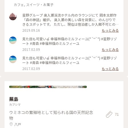
カフェ, スイーツ・お菓子
星野グループ 奥入瀬渓流ホテル内のラウンジにて 岡本太郎作
「森の神話」暖炉。 奥入瀬の美しい森を背景に、のんびりで
きるスポットです。 ただし、現在は宿泊者しか入館不可とのこ
と。 #青森 #奥入瀬 #星野グループ #ホテルのラウンジ #夜はバ
2019.09.16
もっとみる
ー
見た目も可愛い🍎 幸福林檎のミルフィーユ(*´꒳`*) #星野リゾ
ート #青森 #幸福林檎のミルフィーユ
2017.02.09
もっとみる
見た目も可愛い🍎 幸福林檎のミルフィーユ(*´꒳`*) #星野リゾ
ート #青森 #幸福林檎のミルフィーユ
2017.02.09
もっとみる
蕪島
カブシマ
ウミネコの繁殖地として知られる国の天然記念
71
物
八戸