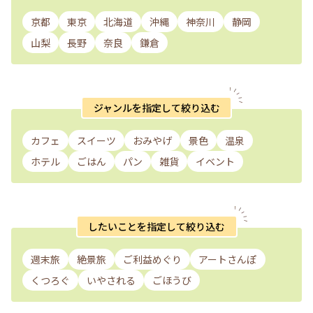
と思います。 #私のことりっぷ旅 #秋さんぽ #青森 #弘前 #弘前
城 #可否屋葡瑠満 #アップルパイ #カウンターは #常連さんの
京都
東京
北海道
沖縄
神奈川
静岡
席
山梨
長野
奈良
鎌倉
ジャンルを指定して絞り込む
カフェ
スイーツ
おみやげ
景色
温泉
ホテル
ごはん
パン
雑貨
イベント
したいことを指定して絞り込む
週末旅
絶景旅
ご利益めぐり
アートさんぽ
くつろぐ
いやされる
ごほうび