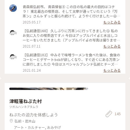
の舞橋の手前に水の多い時期とか、尚良いんだろうな〜😊 (撮
青森県弘前市。 青森帰省⑧ この日の私の最大の目的はコチ
影2020年11月2日) #青森県 #鶴田町 #鶴の舞橋 #岩木山 #鷺 #
ラ！ 東北最古の喫茶店、そして太宰が通っていたという『万
ひとりっぷ陸奥2020 #クリップしてきた場所 #行き当たりばっ
茶ン』さん☕️ ずっと振られ続けて、ようやく行けましたー😆
旅 #私のことりっぷ #秋日和
・ 行くたびに定休日や臨時休業に当たってしまい、その後は
2025.05.17
もっとみる
長期休業になり、そのまま閉店してしまうかもしれないとの話
もあり… 行けることなく終わってしまうのか😭と思っていた
【弘前通信160】 久しぶりに万茶ンに行ってきました😋 私の
ところ… 現在の店主さんが引き継いでくれて、お店継続となり
お気に入りの喫茶店です🎶 今日はアップルパイ🍎と水出しコ
ました😆 ・ こちらで太宰ブレンドを飲みながらアップルパイ
ーヒーをいただきました（アップルパイ🍎の写真は撮りません
を頬張るのを夢見ていたのです😌 念願かなって大満足でした✨
でした🤣）。 ここ万茶ンはマスターが気さくな方で、先客の
2021.07.11
もっとみる
・ おそらく当時の雰囲気とは少し違ってるとは思いますが。
常連さんが帰ったあと、話しかけて来てくれました😄 単身赴
・ 2025.5.5📝 ・ #青森さんぽ #青森カフェ #アップルパイ
任で一年前に弘前に来ていること、最近、あちこちに遠出して
【弘前通信102】 中みそで味噌ラーメンを食べた後は、食後の
いることを話したら、行く場所に迷った時は聞きに来てと。
コーヒーとデザート☕️🍰が欲しくなり、すぐ近くにある万茶ン
なんでも穴場スポットを教えてくれるとか。 私も常連さんの
に直行しました😊 今日はスペシャルブレンド弘前とチーズケ
仲間入りかな🥳 まだ10回も行ってないけど(笑) #夏色さがし #
ーキのセットに😋 静かな店内でコーヒーとチーズケーキをい
2021.01.24
もっとみる
青森県 #弘前 #喫茶店 #万茶ン #アップルパイ #水出しコーヒー
ただきながら、１時間ほど読書をしました。 弘前に来てから
万茶ンには４回ほど行きましたが、マスターには顔を覚えても
らったらしく、常連さんが来た感じで迎えてもらってます😄 #
弘前 #喫茶店 #万茶ン #スペシャルブレンド弘前 #チーズケー
キ
津軽藩ねぷた村
ツガルハンネプタムラ
145
ねぷたの迫力を体感しよう
弘前・岩木山
アート・カルチャー, おみやげ