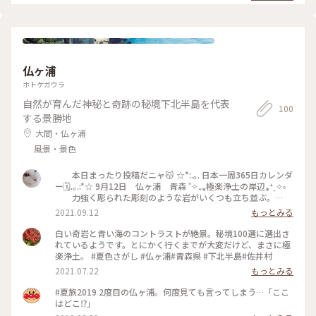
仏ヶ浦
ホトケガウラ
自然が育んだ神秘と奇跡の秘境下北半島を代表
100
する景勝地
大間・仏ヶ浦
風景・景色
本日まったり投稿だニャ😽 ☆*:.｡. 日本一周365日カレンダ
ー🗓.｡.:*☆ 9月12日 仏ヶ浦 青森 ˚✧₊⁎極楽浄土の岸辺⁎⁺˳✧༚
力強く彫られた彫刻のような岩がいくつも立ち並ぶ。
如来の首、十三佛観音岩、蓮華岩など、仏にまつわる
2021.09.12
もっとみる
名がつけられたこの場所にいると、極楽浄土に迷い込 ん
だ気分になる。 波で削られ削られこのような形になるのは不
白い奇岩と青い海のコントラストが絶景。秘境100選に選出さ
思議ですね。 自然の彫刻ですね。極楽浄土〜✨✨ #青森#仏ヶ
れているようです。とにかく行くまでが大変だけど、まさに極
浦#極楽浄土#観音岩#十三仏#自然の彫刻
楽浄土。 #夏色さがし #仏ヶ浦#青森県 #下北半島#佐井村
2021.07.22
もっとみる
#夏旅2019 2度目の仏ヶ浦。何度見ても言ってしまう…「ここ
はどこ⁉️」