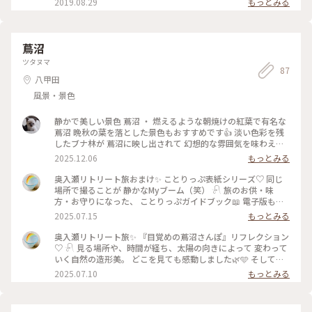
2019.08.29
もっとみる
蔦沼
ツタヌマ
87
八甲田
風景・景色
静かで美しい景色 蔦沼 ・ 燃えるような朝焼けの紅葉で有名な
蔦沼 晩秋の葉を落とした景色もおすすめです👍 淡い色彩を残
したブナ林が 蔦沼に映し出されて 幻想的な雰囲気を味わえま
す。 聞こえてくるのは、鳥の声と、雪解けの水滴が水面に落ち
2025.12.06
もっとみる
る音、そして水鳥が水中に潜る音だけ。 いつまでも座って見て
いたくなる癒しの時間を過ごしました✨✨ #ことりっぷと一緒
奥入瀬リトリート旅おまけ✨ ことりっぷ表紙シリーズ♡ 同じ
#ことりっぷ #秋の装い #蔦沼 #青森
場所で撮ることが 静かなMyブーム（笑） 𓍯 旅のお供・味
方・お守りになった、 ことりっぷガイドブック📖 電子版もい
いけど紙もね🩵 𓍯 今回2回目の『表紙と撮ろう！』企画で、
2025.07.15
もっとみる
富山旅に続いてやってみました♡︎ʾʾ （あ、勝手に自分企画です
😂） 𓍯 楽しすぎて、撮りすぎて、ロング投稿でした🙏 とりあ
奥入瀬リトリート旅✨ 『目覚めの蔦沼さんぽ』リフレクション
えずここで奥入瀬リトリート旅は おしまいです･ᴗ･ 見て下さり
♡ 𓍯 見る場所や、時間が経ち、太陽の向きによって 変わって
ありがとうございました🫶💓 青森カフェ投稿もありますが、
いく自然の造形美。 どこを見ても感動しました🌿🩵 そしてこ
それはまたこんど𓈒 𓏸 𓐍 𓂃 𓈒𓏸 𓂃◌𓈒𓐍 𓈒 #蔦沼 #目覚めの蔦沼さん
こも倒木による、森のレストラン🌳 #目覚めの蔦沼さんぽ #蔦
2025.07.10
もっとみる
ぽ #ことりっぷ表紙と撮ろう #ガイドさんが撮ってくれました
沼 #奥入瀬渓流ホテル #星野リゾート #アクティビティ #神秘
#奥入瀬渓流ホテル #星野リゾート #アクティビティ #ゆるり夏
的 #エメラルドグリーン #リフレクション #森のレストラン #
時間 #わたしのリトリート旅 #お付き合いありがとうございま
ゆるり夏時間 #ことりっぷ青森 #わたしのリトリート旅