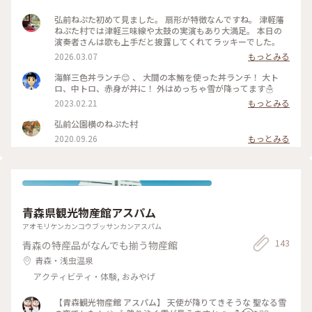
弘前ねぷた初めて見ました。 扇形が特徴なんですね。 津軽藩
ねぷた村では津軽三味線や太鼓の実演もあり大満足。 本日の
演奏者さんは歌も上手だと披露してくれてラッキーでした。
2026.03.07
もっとみる
海鮮三色丼ランチ😊 、 大間の本鮪を使った丼ランチ！ 大ト
ロ、中トロ、赤身が丼に！ 外はめっちゃ雪が降ってます☃️
2023.02.21
もっとみる
弘前公園横のねぷた村
2020.09.26
もっとみる
青森県観光物産館アスパム
アオモリケンカンコウブッサンカンアスパム
143
青森の特産品がなんでも揃う物産館
青森・浅虫温泉
アクティビティ・体験, おみやげ
【青森観光物産館 アスパム】 天使が降りてきそうな 聖なる雪