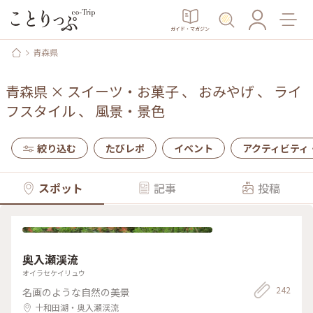
ガイド・マガジン
青森県
青森県
×
スイーツ・お菓子
、
おみやげ
、
ライ
フスタイル
、
風景・景色
絞り込む
たびレポ
イベント
アクティビティ
スポット
記事
投稿
奥入瀬渓流
オイラセケイリュウ
242
名画のような自然の美景
十和田湖・奥入瀬渓流