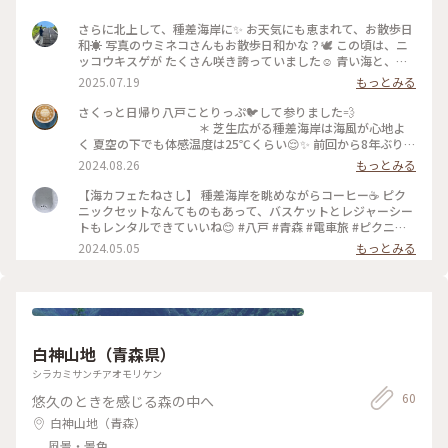
さらに北上して、種差海岸に✨️ お天気にも恵まれて、お散歩日
和☀️ 写真のウミネコさんもお散歩日和かな？🕊️ この頃は、ニ
ッコウキスゲが たくさん咲き誇っていました☺️ 青い海と、青
い空☁️🫧 それに、ニッコウキスゲ🌼 とっても映える景色です
2025.07.19
もっとみる
ね♪ #アートな景色
さくっと日帰り八戸ことりっぷ🐦して参りました💨
＊ 芝生広がる種差海岸は海風が心地よ
く 夏空の下でも体感温度は25℃くらい😌✨ 前回から8年ぶりく
らいに来たのですが インフォメーションセンターや カフェな
2024.08.26
もっとみる
どが新設されていてゆっくり過ごせました✨
＊ #ことりっぷ旅2024 #透明の世界
【海カフェたねさし】 種差海岸を眺めながらコーヒー☕️ ピク
ニックセットなんてものもあって、バスケットとレジャーシー
トもレンタルできていいね😊 #八戸 #青森 #電車旅 #ピクニッ
ク #絶景 #絶景ドライブ #キャンプ #海の見える景色
2024.05.05
もっとみる
白神山地（青森県）
シラカミサンチアオモリケン
60
悠久のときを感じる森の中へ
白神山地（青森）
風景・景色