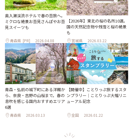
奥入瀬渓流ホテルで春の苔旅へ。
【2026年】東北の桜の名所10選。
ミクロな絶景お苔見さんぽやお苔
国の天然記念物や残雪と桜の絶景
見スイーツも
も
青森県
[PR]
2026.04.08
宮城県
2026.03.22
青森・弘前の城下町にある洋館か
【開催中】ことりっぷ旅するスタ
ら、奈良・吉野の山桜まで。春の
ンプラリー｜ことりっぷ大幅リニ
息吹を感じる国内おすすめエリア
ューアル記念
6選
青森県
2026.03.13
全国
2026.01.22