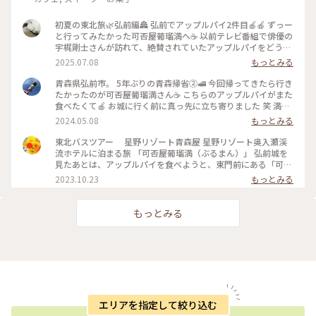
初夏の東北旅🌿弘前編🏯 弘前でアップルパイ2件目🍎🍎 ずっー
と行ってみたかった可否屋葡瑠満へ☕️ 以前テレビ番組で俳優の
宇梶剛士さんが訪れて、絶賛されていたアップルパイをどうし
ても 食べてみたかったのです🤭 今回、念願叶って行く事が出
2025.07.08
もっとみる
来ました✨✨ 「手で持ってお召し上がり下さい」とご主人👨‍🦰
美味しい珈琲と共に頂きます☕️ サクッとしたパイに程良い甘さ
青森県弘前市。 5年ぶりの青森帰省②🚅 今回帰ってきたら行き
の煮リンゴ🍎 シナモンの香りがたまらない素朴だけど 本当に
たかったのが可否屋葡瑠満さん☕️ こちらのアップルパイがまた
美味しいアップルパイです🥧 軽いので何個でも食べれそうで
食べたくて🍎 お城に行く前に真っ先に立ち寄りました 笑 満席
した🤭 静かなお店の雰囲気、美味しいコーヒー、 素敵なスー
でしたが、わりとすぐに案内していただけました。 再訪でき
2024.05.08
もっとみる
ツ姿のマスター👨‍🦰 カウンター席は常連様の指定席🈯️ マスタ
て大満足です🎵 2024.5.3 ・ #弘前カフェ #アップルパイ #可否
ーとの会話も地元の話やお天気、 なんかとっても良い雰囲気
屋葡瑠満
東北バスツアー 星野リゾート青森屋 星野リゾート奥入瀬渓
☺️ 私も常連になりたいな〜と(近くなら 笑) 思うほど本当に素
流ホテルに泊まる旅 「可否屋葡瑠満（ぶるまん）」 弘前城を
敵な喫茶店でした✨✨ #アートな景色 #ゆるり夏時間 #ことりっ
見たあとは、アップルパイを食べようと、東門前にある「可否
ぷ青森 #アップルパイ #可否屋葡瑠満 #青森ドライブ #弘前ア
屋葡瑠満（ぶるまん）」に入りました。 店内にはクラシカル
2023.10.23
もっとみる
ップルパイ #食べ比べ
な家具やランプ、置物が綺麗に飾られていて、カウンター後ろ
にはずらりとカップ＆ソーサーが並んでいました。大倉陶園の
食器だそうです。 メニューはすべてかな文字なのも、店主のこ
もっとみる
だわでしょうか。 あっぷるぱいとあめりかんを注文。 「シナ
モンは自分のお好みでかけて下さい。手で掴んでどうぞ」とで
てきたあっぷるぱいの生地はサクサクで、りんごも甘すぎずと
ても美味しかったです。 店内には弘前の四季を写した写真も飾
られており、その写真の販売やポストカードも売られていまし
た。 もしかしてコーヒーを入れてくださった店主さんが撮っ
たのかなぁ。 お支払いの際に、思わずポストカードを購入し
てしまいました。 さて、出発までもう少し時間があるので、弘
エリアを指定して絞り込む
前の建築と弘前カトリック教会のステンドグラスを見に行こう