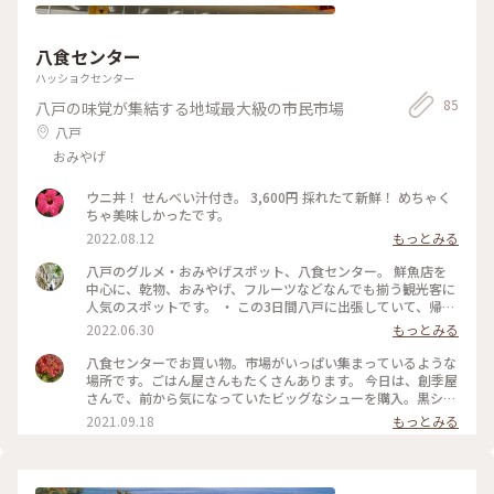
した
八食センター
ハッショクセンター
85
八戸の味覚が集結する地域最大級の市民市場
八戸
おみやげ
ウニ丼！ せんべい汁付き。 3,600円 採れたて新鮮！ めちゃく
ちゃ美味しかったです。
2022.08.12
もっとみる
八戸のグルメ・おみやげスポット、八食センター。 鮮魚店を
中心に、乾物、おみやげ、フルーツなどなんでも揃う観光客に
人気のスポットです。 ・ この3日間八戸に出張していて、帰り
際に八食センターの中にある“勢登鮨“さんで八食丼をいただき
2022.06.30
もっとみる
ました。想像以上に豪華！名前のとおり8種のネタがのってい
て、さすが市場のクオリティでお魚がとてもおいしかったで
八食センターでお買い物。市場がいっぱい集まっているような
す。どれも新鮮でした。これで1,250円はお得です。 海鮮以外
場所です。ごはん屋さんもたくさんあります。 今日は、創季屋
にも麺類や丼ものなどたくさんメニューがあり、八食センター
さんで、前から気になっていたビッグなシューを購入。黒シュ
で働いている人も利用されるようでした。(訪れた時間帯が15
ー&キャベツシュー。直径15センチくらいです。冷凍なので、
2021.09.18
もっとみる
時くらいだったので、一般のお客さんより、ここで働いている
日持ちするのが嬉しい❗️ 他にも民芸菓子処しんぼりさんで、チ
人が多かったかもしれません。) おいしいランチ兼夕食になり
ョコのかかった割れ煎餅を大人買い😆 #青森県 #八戸市 #八食
ました。 #勢登鮨 #八食センター #八戸 #青森 #東北 #海鮮丼 #
センター
ランチ #Myことりっぷ #八戸グルメ