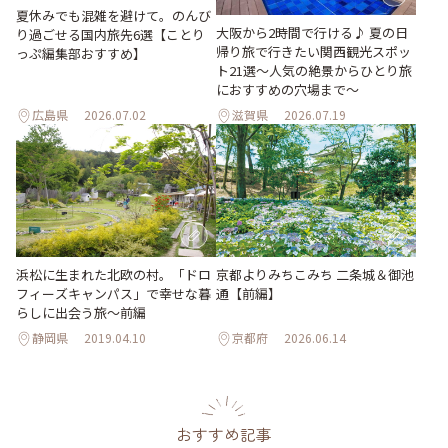
夏休みでも混雑を避けて。のんび
大阪から2時間で行ける♪ 夏の日
り過ごせる国内旅先6選【ことり
帰り旅で行きたい関西観光スポッ
っぷ編集部おすすめ】
ト21選～人気の絶景からひとり旅
におすすめの穴場まで～
広島県
2026.07.02
滋賀県
2026.07.19
浜松に生まれた北欧の村。「ドロ
京都よりみちこみち 二条城＆御池
フィーズキャンパス」で幸せな暮
通【前編】
らしに出会う旅～前編
静岡県
2019.04.10
京都府
2026.06.14
おすすめ記事