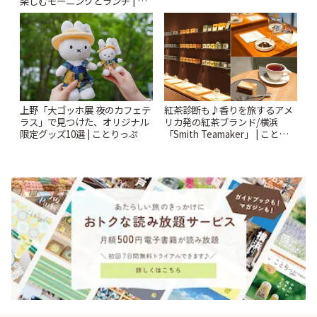
楽しむモーニングとランチ | こ
♪ | ことりっぷ
とりっぷ
上野「大ゴッホ展 夜のカフェテ
紅茶診断も♪香りを旅するアメ
ラス」で見つけた、オリジナル
リカ発の紅茶ブランド/横浜
限定グッズ10選 | ことりっぷ
「Smith Teamaker」 | ことりっ
ぷ