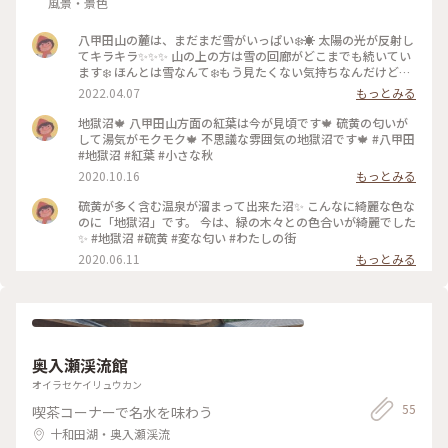
一つで参加する事ができます。なお、私は昼食にカップ麺を持
風景・景色
ち込みました。お湯は用意してくださったので（※事前にお
湯・おにぎり500円など必要ですか、と聞かれます）荷物も軽
八甲田山の麓は、まだまだ雪がいっぱい❄️☀️ 太陽の光が反射し
くすみ、かつ温かさにホッとするのでおすすめです。 ↓リンク
てキラキラ✨✨✨ 山の上の方は雪の回廊がどこまでも続いてい
https://matagisha.sakura.ne.jp/newecotour.html #冬の旅
ます❄️ ほんとは雪なんて❄️もう見たくない気持ちなんだけど…
#私のことりっぷ旅 #白神山地
雪の回廊を見ると春が来たって思います🌱 #八甲田山 #地獄沼
2022.04.07
もっとみる
#雪の回廊 #ヒーリング旅 #雪が溶けて春が来る
地獄沼🍁 八甲田山方面の紅葉は今が見頃です🍁 硫黄の匂いが
して湯気がモクモク🍁 不思議な雰囲気の地獄沼です🍁 #八甲田
#地獄沼 #紅葉 #小さな秋
2020.10.16
もっとみる
硫黄が多く含む温泉が溜まって出来た沼✨ こんなに綺麗な色な
のに「地獄沼」です。 今は、緑の木々との色合いが綺麗でした
✨ #地獄沼 #硫黄 #変な匂い #わたしの街
2020.06.11
もっとみる
奥入瀬渓流館
オイラセケイリュウカン
55
喫茶コーナーで名水を味わう
十和田湖・奥入瀬渓流