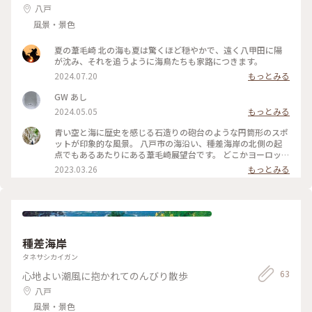
八戸
風景・景色
夏の葦毛崎 北の海も夏は驚くほど穏やかで、遠く八甲田に陽
が沈み、それを追うように海鳥たちも家路につきます。
2024.07.20
もっとみる
GW あし
2024.05.05
もっとみる
青い空と海に歴史を感じる石造りの砲台のような円筒形のスポ
ットが印象的な風景。 八戸市の海沿い、種差海岸の北側の起
点でもあるあたりにある葦毛崎展望台です。 どこかヨーロッパ
の海沿いの街か、はたまたラピュタみたいな世界観を感じるこ
2023.03.26
もっとみる
の場所は、太平洋戦争の際に旧日本軍の施設だったようで、今
は展望台になっています。展望台から見る太平洋の雄大な風景
にはやはり心が洗われました。 ここから種差海岸一帯には海
の景色を見ながら歩けるトレイルが整備されているので、お花
が咲く時期などゆっくり歩くのも素敵な過ごし方だと思いま
す。夏には草も青々として一層美しいだろうなぁと思いなが
種差海岸
ら、まだ日陰には雪の残る春の始まりの澄んだ空と空気を楽し
みました。 背後には鮫角灯台が聳えています。 駐車場にはカ
タネサシカイガン
フェがあり、ソフトクリームが有名みたいです(バナナマンの
63
心地よい潮風に抱かれてのんびり散歩
せっかくグルメでも出ていました♪)。 次へ急ぎたかったので
食べる時間がなかったのですが、とても賑わっていました。 #
八戸
葦毛崎展望台 #種差海岸 #八戸 #青森 #私のことりっぷ旅 #My
風景・景色
ことりっぷ