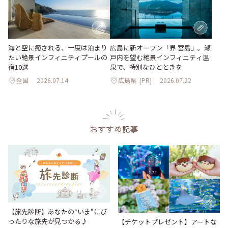
海と空に癒される、一度は泊まり
広島に新オープン「界 宮島」。瀬
たい絶景インフィニティプールの
戸内を望む絶景インフィニティ温
宿10選
泉で、特別なひとときを
全国
2026.07.14
広島県
[PR]
2026.07.22
おすすめ記事
【旅先診断】あなたの“いま”にぴ
ったりな旅先が見つかる♪
【チケットプレゼント】アートな