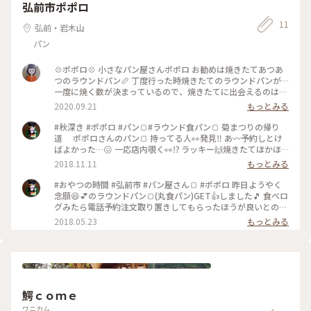
がするよね？ 周りの香りがしてるだけかなぁ～と思い、気に
弘前市ポポロ
せず渇いた喉を潤すアップルサイダーを購入 ホントはフルー
11
ツ牛乳が良かったけど、ここは青森❗やっぱりりんご🍎でしょ‼️
弘前・岩木山
ホントいいお風呂で、今度は泊まりに来たいな🤗 #青森#酸ヶ
パン
湯#玉の湯#日帰り風呂
💠ポポロ💠 小さなパン屋さんポポロ お勧めは焼きたてあつあ
つのラウンドパン🥖 丁度行った時焼きたてのラウンドパンが…
一度に焼く数が決まっているので、焼きたてに出会えるのはラ
ッキー🤞 本当に焼きたてはふわふわの熱々でもちかえるのが
2020.09.21
もっとみる
大変です。その場でかぶりついてみたかったけど人目がある
し。 地元では評判のパン屋さんらしいです。 地元じゃない人
#秋深き #ポポロ #パン🍞#ラウンド食パン🍞 菊まつりの帰り
が言ってどうするんだ😅 #地元のパン屋さん#焼きたてラウン
道 ポポロさんのパン🍞 持ってる人👀発見‼ あ〰予約しとけ
ドパン#可愛い
ばよかった…😖 一応店内覗く👀⁉ ラッキー🙌焼きたてほかほ
か〰😂 駅前通り迄食パン🍞抱いて帰りました🎶 沢山歩いて食
2018.11.11
もっとみる
べて堪能した１日でした😳
#おやつの時間 #弘前市 #パン屋さん🍞 #ポポロ 昨日ようやく
念願😆💕のラウンドパン🍞(丸食パン)GET👍しました🎵 食べロ
グみたら電話予約注文取り置きしてもらったほうが良いとの情
報有り❗ ついでにカット✂もお願いしました🎵 ラウンド1本
2018.05.23
もっとみる
￥324(税込) 友達の分もで2本購入🎶 まだふかふか〰柔らかい
😂 そしてなにもつけなくても甘くてパクパクいけちゃう😆💕
人気店これは売れちゃう筈だわ〰😁 #
鰐ｃｏｍｅ
ワニカム