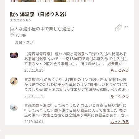
酸ヶ湯温泉（日帰り入浴）
スカユオンセン
11
巨大な湯小屋の中で楽しむ湯巡り
八甲田
温泉・スパ
【青森県青森市】 憧れの酸ヶ湯温泉へ日帰り入浴♨️ 秘湯ある
ある混浴温泉 なので…一応1300円で湯浴み購入😚 でも入浴し
てる方々と 2度と会う事無いし、 濁り湯だし、、 必要無かっ
たかも🤗 最高の温泉で大満足でした✨♨️✨ #秘湯好き #濁り
2022.10.29
もっとみる
湯
青森旅行④ 締めくくりは収穫期のリンゴ畑✨ 岩木山神社へ向
かう途中のたわわに実った津軽のリンゴ!! 楽しいドライブにな
りました😆 酸ヶ湯温泉も女性エリアで満喫w感動レベルの湯
質!! 宿泊すれば女性専用の時間帯もあるので、 次回は泊まり決
2020.11.19
もっとみる
定👍 八甲田山をぐるっと周り(冬季通行止めが始まってました)
奥入瀬渓流ホテルへ。 道中真っ暗闇でドキドキしましたが、
青森の酸ヶ湯に行って来ました🎵 ひょいと青森 日帰り旅行に
満点の星空が迎えてくれました✨ iphoneでこれだけ写るんで
行って来ました✨ 酸ヶ湯で日帰り風呂に入って来ました 次は
す!!闇と星。 記憶に残る2日間でした😊 #青森#感動
玉の湯へ…男性と女性では全然違う場所にお風呂があり、女性
風呂は旅館の奥の方で、趣のある廊下を通り移動 こちらは小
2019.04.01
もっとみる
ぢんまりとしたお風呂で、ゆったり寛げました🤗 お風呂を上
がる前にしっかり体を洗わないと硫黄の香りプンプンになると
いう情報を信じ、しっかり体を洗いましたが…ん？硫黄の香り