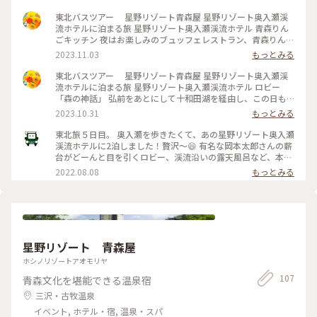
東北バスツアー 星野リゾート青森屋 星野リゾート奥入瀬渓
流ホテルに泊まる旅 星野リゾート奥入瀬渓流ホテル 青森りん
ごキッチン 夜はお楽しみのブュッフェレストラン、青森りんご
キッチンでの食事です。 りんごをモチーフにしたインテリアが
2023.11.03
もっとみる
とても可愛らしく、お料理も星野リゾート連泊で飽きが来るか
なという心配をよそに、どれもこれみな美味しそう！食べてみ
東北バスツアー 星野リゾート青森屋 星野リゾート奥入瀬渓
たい！お料理ばかりが並んでいました。 ガイドさんから、
流ホテルに泊まる旅 星野リゾート奥入瀬渓流ホテル ロビー
「アップルパイの焼き立てがありますから、デザート分のお腹
「森の神話」 弘前をあとにして十和田湖を経由し、この日も
を少し残して食べてくださいね！」と言われていたので、はじ
ホテルステイを楽しむために15時過ぎに星野リゾート奥入瀬渓
2023.10.31
もっとみる
めから飛ばしすぎず落ち着いて食べました。 アップルパイは
流ホテルに到着しました。 何度も写真で目にしていた岡本太
ソフトクリームを自分で好きな分だけ絞り出せます。（これは
郎作の巨大暖炉「森の神話」があるロビー。 やっと目の前で
東北旅５日目。 奥入瀬を歩きたくて、あの星野リゾート奥入瀬
青森屋さんでもありました🍦） 焼き立てはとても美味しくて、
見ることができました。 日中に見るロビーは背景の緑が美し
渓流ホテルに2泊しました！贅沢〜😆 有名な岡本太郎さんの薪
2回おかわりしてしまいました🍎 #私のことりっぷ旅 #秋さん
く、夜、人がいなくなったロビーはキラキラとシャンデリアが
台がどーんと目を引くロビー、渓流沿いの露天風呂など、本当
ぽ #青森 #奥入瀬渓流 #星野リゾート奥入瀬渓流ホテル #青森
輝き、全く違う顔を見せてくれました。 夕方、ロビーではウェ
に素敵なところでした。 🚶 ホテルから奥入瀬渓流の途中まで
2022.08.08
もっとみる
りんごキッチン #朝食は #焼きたての #アップルパンケーキ
ルカムドリンクをいただけるので、お部屋に入るよりもまず先
無料のバスが出ていて、今回はそこから十和田湖まで歩き、逆
にこちらでゆっくりとした時間を過ごしました。 美味しいス
に帰りは歩いたところをバスで戻り、ホテルまで歩く、という
パークリングワインを飲んで、ちょっぴりいい気分になりまし
プランにしました。 🚶 ほぼ、遊歩道が整備されているので、
た。 コロナ禍にやむなくキャンセルしたこちらのホテルに、
結構長い道のりですが、楽しく歩けます♪ 途中いくつか滝も
ようやく来ることができました。 幸せの時間、始まります。 #
あり、白布の滝は美しく、銚子大滝は迫力がありました。 本
私のことりっぷ旅 #秋さんぽ #青森 #奥入瀬渓流 #星野リゾー
格的な夏になると、遊歩道はシダの海になり歩きにくくなる、
星野リゾート 青森屋
ト奥入瀬渓流ホテル #お部屋も #ベッドも #フカフカ
ということでまさにベストな時期に来た感じがしました。 後
で聞いたら本当のベストは冬になる少し前、だそうです😊 そ
ホシノリゾートアオモリヤ
の頃、また来たいなぁ。 🍻 戻ってきて気になっていた奥入瀬
107
青森文化を堪能できる温泉宿
ビールで乾杯！
三沢・古牧温泉
イベント, ホテル・宿, 温泉・スパ