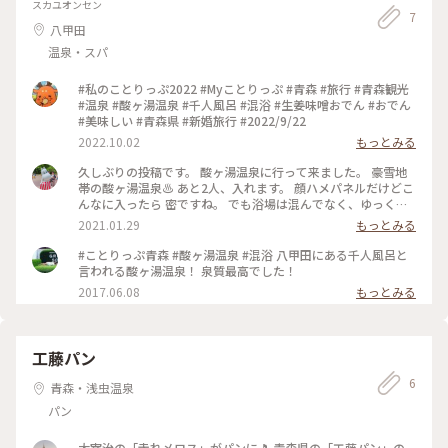
スカユオンセン
7
八甲田
温泉・スパ
#私のことりっぷ2022 #Myことりっぷ #青森 #旅行 #青森観光
#温泉 #酸ヶ湯温泉 #千人風呂 #混浴 #生姜味噌おでん #おでん
#美味しい #青森県 #新婚旅行 #2022/9/22
2022.10.02
もっとみる
久しぶりの投稿です。 酸ヶ湯温泉に行って来ました。 豪雪地
帯の酸ヶ湯温泉♨️ あと2人、入れます。 顔ハメパネルだけどこ
んなに入ったら 密ですね。 でも浴場は混んでなく、ゆっくり
温泉♨️を 堪能できました。 #温泉ぽかぽか #冬を味わう
2021.01.29
もっとみる
#ことりっぷ青森 #酸ヶ湯温泉 #混浴 八甲田にある千人風呂と
言われる酸ヶ湯温泉！ 泉質最高でした！
2017.06.08
もっとみる
工藤パン
6
青森・浅虫温泉
パン
太宰治の「走れメロス」がパンに🎵 青森県の「工藤パン」の