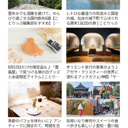
夏休みでも混雑を避けて。のん
レトロな蔵造りの街並みと国宝
びり過ごせる国内旅先6選【こ
の城。松本の城下町で心ほぐれ
とりっぷ編集部おすすめ】 | こ
る週末1泊2日の旅 | ことりっぷ
とりっぷ
8月10日だけの限定品も♪「豊
オリエント急行の客車のよう♪
島屋」で見つける鳩の日グッズ
アガサ・クリスティーの世界に
と本店限定アイテム | ことりっ
浸れるブックカフェ/神田「サロ
ぷ
ンクリスティ」 | ことりっぷ
季節のパフェを味わいに♪ アン
名物いなり寿司やスイーツの食
ティークに囲まれて、時間を忘
べ歩きも楽しい♪愛知・豊川稲