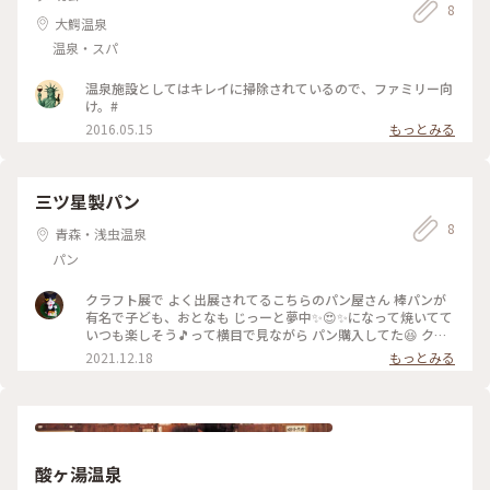
8
大鰐温泉
温泉・スパ
温泉施設としてはキレイに掃除されているので、ファミリー向
け。#
2016.05.15
もっとみる
三ツ星製パン
8
青森・浅虫温泉
パン
クラフト展で よく出展されてるこちらのパン屋さん 棒パンが
有名で子ども、おとなも じっーと夢中✨😍✨になって焼いてて
いつも楽しそう🎵って横目で見ながら パン購入してた😆 クラ
フト展でしか買ったことなくて… いつかお店行ってみたいと思
2021.12.18
もっとみる
って Instagram見たら駅前じゃん⁉️ アスパム イベント🎪 クリ
スマスマーケットに 青森市まで来たので駐車場から テクテク
〰️🚶‍♀️ 昨日からお天気荒れ模様 たまに吹雪いてるけど😅 大好き
な🥐クロワッサンを買いに🎵 イベントでは売ってないパンも
あり気づいたら沢山購入💦 肝心要のシュトレーン買い忘れた
😭 #青森市 #パン
酸ヶ湯温泉