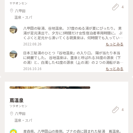
ヤチオンセン
4
八甲田
温泉・スパ
八甲田の秘湯、谷地温泉。 37度のぬる湯が夏にぴったり。 男
湯が足元湧出で、夕方に3時間だけ女性宿泊者専用時間に。 ぷ
くぷくと足元から湧いてくる硫黄泉は、何時間でも入っていら
れるぬる湯。 最高すぎる時間です♨︎ 前回は秋でブナ林の黄葉
2022.08.26
もっとみる
が綺麗だったけど、夏の雨上がりの黄緑色も。 #青森#十和田
市#八甲田#谷地温泉#温泉#温泉手帖#秘湯#ぬる湯#足元湧出
日本三秘湯のひとつ『谷地温泉』の入り口。 陽が当たり本当
#Myことりっぷ#アートみたいな景色#私のことりっぷ2022
に綺麗でした。 谷地温泉は、霊泉と呼ばれる38度の源泉（下
の湯）と、白濁した42度の源泉（上の湯）の２つの湯船があり
ます。 霊泉は、ぽこぽこと浴槽の底から直接自噴する足元湧
2016.10.16
もっとみる
出。 ぬる湯にゆったり1時間♨︎癒されます。 #八甲田#青森#谷
地温泉#温泉#秘湯#Ayu紅葉#日本三秘湯#温泉手帖#ぬる湯#足
元湧出
蔦温泉
ツタオンセン
4
八甲田
温泉・スパ
青森県、八甲田山の南側。ブナの森に囲まれた秘湯 蔦温泉。