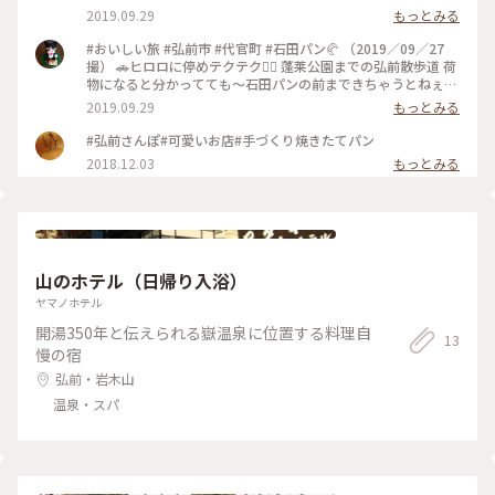
に揺らめき日常を忘れさせてくれます😌 ロビーでの津軽三味
かなか…選べない😅 悩みに悩み➰この4種選択❗️ 帰ってからあ
2019.09.29
もっとみる
線の生演奏も迫力があり あっという間の30分でした✨ 津軽甚
ーエピ買うの忘れたことに気付く😭
句、津軽あいや節、津軽りんご節 津軽小原節と聴き慣れない
#おいしい旅 #弘前市 #代官町 #石田パン🥐 （2019／09／27
曲目ながら 小原節は宮城県塩竈との繋がりがあるとの事で こ
撮） 🚗ヒロロに停めテクテク🚶‍♀️ 蓬莱公園までの弘前散歩道 荷
んな離れた場所で耳馴染みの地名を聞いただけで嬉しくなりま
物になると分かってても～石田パンの前まできちゃうとねぇ🤭
した。 最後はじょんがら節で終了😌 ＊
※残念ながらこちら日曜日お休みデス😑
2019.09.29
もっとみる
十和田石や青森ヒバからなる温泉には プカリプカリと🍎が浮
いていて それがまた甘く良い香りでした😊 露天風呂は広くは
#弘前さんぽ#可愛いお店#手づくり焼きたてパン
ないのですが 不思議なドーム状の屋根の下 せせらぎを聴きな
2018.12.03
もっとみる
がら寛げました😌 ＊ お食事もアクティ
ビティも温泉も大満足♨️ お世話になりました😄
＊ #春色さがし #星野リゾート #界 #津
軽
山のホテル（日帰り入浴）
ヤマノホテル
開湯350年と伝えられる嶽温泉に位置する料理自
13
慢の宿
弘前・岩木山
温泉・スパ