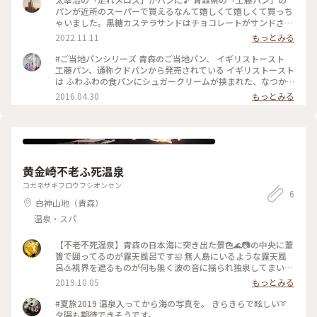
パンが近所のスーパーで買えるなんて嬉しくて嬉しくて買っち
ゃいました。黒糖カステラサンドはチョコレートがサンドされ
ていて、18.5×13㎝で単行本ほぼ同じ大きさなんですね。私に
2022.11.11
もっとみる
はすごく大きく見えました。テーブルに置いてあるとパンとは
思えなかったです🎵 #工藤パン #青森県 #パン #走れメロ
#ご当地パンシリーズ 青森のご当地パン、 イギリストースト
ス #ご当地パン
工藤パン、通称クドパンから発売されている イギリストースト
は ふわふわの食パンにシュガークリームが挟まれた、なつか
しい感じのパンでした 意外とカロリー高いんだけど、 ふわふ
2016.04.30
もっとみる
わあまあまでペロリ！ #ご当地パン #春のご当地パン祭り #青
森 #パン #工藤パン #クドパン #イギリストースト
黄金崎不老ふ死温泉
コガネザキフロウフシオンセン
6
白神山地（青森）
温泉・スパ
【不老不死温泉】青森の日本海に突き出た景色🌊📷の中央に葦
簀で囲ってるのが露天風呂です🛀 無人島にいるような露天風
呂♨視界を遮るものが何も無く波の音に揺られ独泉してまいり
ました(♨ ﾟдﾟ ♨) これで私も不老不死😊 中は📷撮影禁止なの
2019.10.05
もっとみる
で 伝わらなくてゴメンなさいm(_ _)m ＭＡＰから公式へどう
ぞ(´・ω・`)👉
#夏旅2019 温泉入ってから海の写真を。 きらきらで眩しい➰
夕陽も期待できそうです。