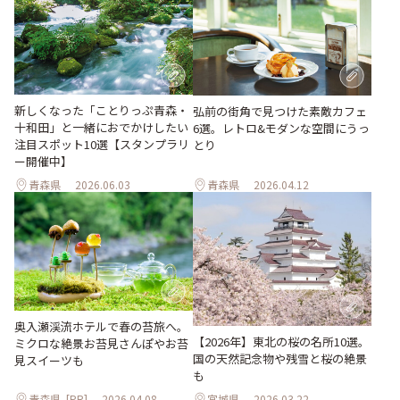
新しくなった「ことりっぷ青森・
弘前の街角で見つけた素敵カフェ
十和田」と一緒におでかけしたい
6選。レトロ&モダンな空間にうっ
注目スポット10選【スタンプラリ
とり
ー開催中】
青森県
2026.06.03
青森県
2026.04.12
奥入瀬渓流ホテルで春の苔旅へ。
【2026年】東北の桜の名所10選。
ミクロな絶景お苔見さんぽやお苔
国の天然記念物や残雪と桜の絶景
見スイーツも
も
青森県
[PR]
2026.04.08
宮城県
2026.03.22