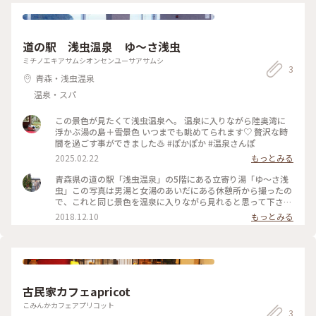
道の駅 浅虫温泉 ゆ～さ浅虫
ミチノエキアサムシオンセンユーサアサムシ
3
青森・浅虫温泉
温泉・スパ
この景色が見たくて浅虫温泉へ。 温泉に入りながら陸奥湾に
浮かぶ湯の島＋雪景色 いつまでも眺めてられます♡ 贅沢な時
間を過ごす事ができました♨️ #ぽかぽか #温泉さんぽ
2025.02.22
もっとみる
青森県の道の駅「浅虫温泉」の5階にある立寄り湯「ゆ〜さ浅
虫」この写真は男湯と女湯のあいだにある休憩所から撮ったの
で、これと同じ景色を温泉に入りながら見れると思って下さ
い。 シャンプーや石鹸は入口で買うか持って来るかしないと
2018.12.10
もっとみる
いけませんが、入浴料は350円と格安です！サンドウィッチマ
ンがCMで入っていた温泉旅館「海扇閣」も近くにありますよ
ー。 #冬と温泉
古民家カフェapricot
こみんかカフェアプリコット
3