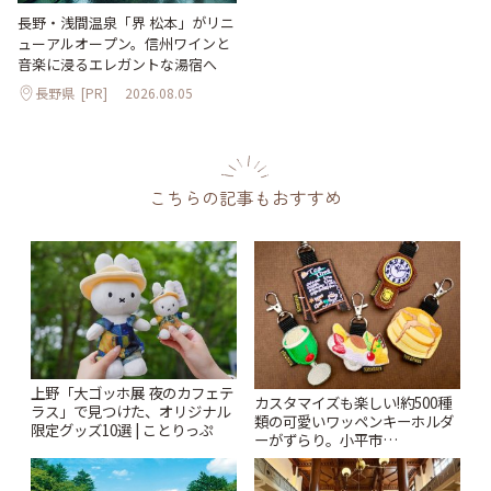
長野・浅間温泉「界 松本」がリニ
ューアルオープン。信州ワインと
音楽に浸るエレガントな湯宿へ
長野県
[PR]
2026.08.05
こちらの記事もおすすめ
上野「大ゴッホ展 夜のカフェテ
カスタマイズも楽しい!約500種
ラス」で見つけた、オリジナル
類の可愛いワッペンキーホルダ
限定グッズ10選 | ことりっぷ
ーがずらり。小平市
「Kimamaya T&K」 | ことりっ
ぷ