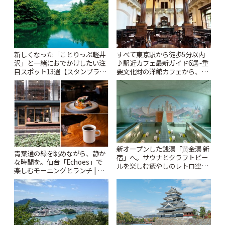
新しくなった「ことりっぷ軽井
すべて東京駅から徒歩5分以内
沢」と一緒におでかけしたい注
♪駅近カフェ最新ガイド6選~重
目スポット13選【スタンプラリ
要文化財の洋館カフェから、改
ー開催中】 | ことりっぷ
札すぐのレトロ喫茶まで~ | こと
りっぷ
新オープンした銭湯「黄金湯 新
青葉通の緑を眺めながら、静か
宿」へ。サウナとクラフトビー
な時間を。仙台「Echoes」で
ルを楽しむ癒やしのレトロ空間
楽しむモーニングとランチ | こ
| ことりっぷ
とりっぷ