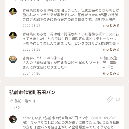
青森県にある界津軽に宿泊しました。伝統工芸のこぎん刺しが
施されたインテリアが素敵でした。圧巻だったのが5階の特別
フロアの廊下のみにある天井の飾り模様です。照明や太陽光に
よって壁に反射する模様が何とも美しかったです。 #アートな
2025.03.17
もっとみる
景色#界津軽#星野リゾート#青森旅行#青森#青森県#ホテル#宿
#旅館
青森県にある宿 界津軽で開催されていた春待ち桜テラスに行
ってきました!こちらでは１日二組限定の雪どけデセールセッ
トを予約して楽しんで来ました。ピンクの灯りが幻想的で美し
かったです✨#アートな景色#界津軽#はじめての投稿#青森県#
2025.03.16
もっとみる
青森#青森旅行#星野リゾート
🍎青森ことりっぷ〜④〜🍎 ＊ 加山又造
さんの『春秋波濤』が迎えるロビー 星のリゾート 界 津軽
さんにお世話になりました✨ ＊ 『こぎ
んウォール』や 『こぎん行燈』に『こぎん障子』 津軽びいど
2024.04.26
もっとみる
ろのオブジェ 扇型の弘前ねぷたもそこかしこに。 エントラン
スから客室まで 至る所に青森の伝統工芸品を魅せてくれます。
＊ 今回の🍎青森ことりっぷ🍎のメイン
は こちらでのお食事でした🤭 大間のマグロと花見蟹の会席✨
弘前市代官町石田パン
毛蟹の一種でこのお花見の時期に漁獲されるので、花見蟹🦀と
13
呼ばれるそう。 しっかりした身は旨みも濃厚で 一品目で満足
弘前・岩木山
感がGo to heaven😂 大間のマグロ🍣は 一体どうなってるの
パン
かと思う程甘くとろけました🤤 しかし❗️翌朝チェックアウト時
に スタッフさんとお話ししましたところ 真冬の大間のマグロ
は、より一層美味しいらしい… そんな事言われたら いつか食
#おいしい旅 #弘前市 #代官町 #石田パン🥐 （2019／09／27
べにこなきゃって思うじゃないですか🥹
撮） ひっきりなしに沢山の方が買いに来てた 🚗No.見たら秋田
＊ 日が落ちてからの中庭は 灯りが水面
の方も 丁度パンも焼き上がり💕全種類並んでた そうなるとな