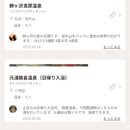
鯵ヶ沢高原温泉
アジガサワコウゲンオンセン
3
弘前・岩木山
温泉・スパ
鯵ヶ沢の菜の花畑です。 岩木山をバックに黄色の世界が広がり
ます。 2015.5.9撮影 #菜の花 #青森
2015.05.16
もっとみる
元湯猿倉温泉（日帰り入浴）
モトユサルクラオンセン
3
八甲田
温泉・スパ
土日のみ日帰り入浴可。 硫黄温泉。十和田湖畔はこちらのお
湯を引いています。お薦めは朝イチです。独泉できます。
2018.09.08
もっとみる