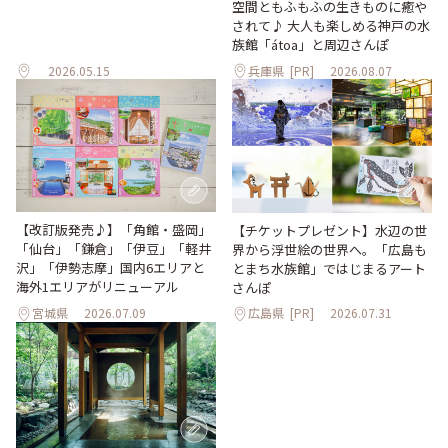
空間ともふもふの生きものに癒や
されて♪ 大人も楽しめる神戸の水
族館「átoa」と周辺さんぽ
2026.05.15
兵庫県
[PR]
2026.08.07
【改訂版発売♪】「角館・盛岡」
【チケットプレゼント】水辺の世
「仙台」「鎌倉」「伊豆」「軽井
界から浮世絵の世界へ。「広島も
沢」「伊勢志摩」国内6エリアと
とまち水族館」ではじまるアート
海外1エリアがリニューアル
さんぽ
宮城県
2026.07.09
広島県
[PR]
2026.07.31