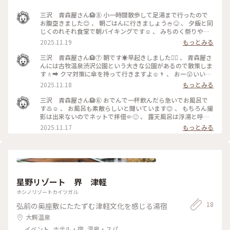
三沢 青森屋さん🏨⑧ 小一時間散歩して足湯まで行ったので
お腹空きました😊 、 朝ごはんに行きましょう🍚😋 、 夕飯と同
じくのれそれ食堂で朝バイキングです☺️ 、 みちのく祭りやの
前に何やら人だかりが👀 、 近づくとラジオ体操🤸‍♀️してるよう
2025.11.19
もっとみる
ですが何言ってるかわからない😂津軽弁ラジオ体操でした 、
さて、食堂到着🛬 、 すぐに入れました😊 、 いつものように物
三沢 青森屋さん🏨⑦ 朝です☀️早起きしました🙋‍♂️ 、 青森屋さ
色します👀 、 イサバのかっちゃラーメン屋になってる🥹後で
んには古牧温泉渋沢公園という大きな公園があるので散策しま
食べよ 、 １周目 のっけ丼いただきます😊 好きな海鮮を選んで
す🚶‍➡️ クマ対策に傘を持って行きますよ☺️🌂 、 おー😲いい天
乗せます イカ、エビ、明太子乗せて来ました☺️イカ多め 、 2
気で紅葉も綺麗だ😊 、 この広大な土地はあの渋沢栄一先生に
2025.11.18
もっとみる
周目 ホタテラーメン🍜です😊 東北は朝ラーメン文化があるの
三代仕えた北の観光王杉本さんが開発しました🕺✨ 十和田市に
であやかります☺️ 、 3周目 ぱんとヨーグルト😊 コーンスープ
あった渋沢栄一先生が所有する渋沢牧場🫏🐑🐖🐂を解体して新
三沢 青森屋さん🏨⑥ おでんで一杯飲んだら急いでお風呂で
🌽です ヨーグルトにはりんご味、ブルーベリー味、キュウイ
事業を展開⛏️👷 、 やっぱり娯楽施設いるよねって事で古牧温
す♨️☺️ 、 お風呂も素敵らしいと聞いています😊 、 もちろん撮
味？だったかな😊全部かけちゃいました 、 朝からおいしいご
泉を掘り当て、かつては行きたいリゾート10年連続１位になる
影は出来ないのでネットで拝借🤏🙂 、 露天風呂は浮湯と呼ば
はんしあわせ☺️ 、 食べた後は送迎バスの時間までお土産を見
古牧温泉を作り渋沢家はこの公園に住んでました🏠✨ 、 さて
れ まるで水に浮いてるような露天風呂です😊 、 とろとろです
2025.11.17
もっとみる
て回りました😊 、 青森屋さんはこれで最後になります🙂お世
大きな池を一周回ります🌀 、 風もないので紅葉が綺麗に映り
🥹温泉詳しくないのでわかりませんが泉質はアルカリ性単純温
話になりました 、 噂以上の素晴らしいホテルでした😊スタッ
ました☺️ 、 池の真ん中には「浮御堂」があり冬はここにねぶ
泉♨️らしいです🧖‍♂️ 、 夏は深緑 今の時期は紅葉がライトアップ
フの方もみんな素晴らしかったです 、 ありがとうございまし
たが集合して雪の中にライトアップされます😊 、 奥にはポニ
されてました🍁☺️ 冬にはねぶたが登場します👺 身を清める灯
た😊 、 、 #あきらの東北
ーのお家があり２匹のポニーがいます☺️足短い ぜんぜん動か
籠流しは東北でねぶり流しと呼ばれ幾つもの灯籠が置かれます
ない🐴 、 さらに歩くと大きな門がありその先にはかつての渋
🕯️☺️ 、 内湯は日本三大美林である青森ヒバ温泉🌲✨ めちゃくち
沢栄一先生のお家が移築保存されてたらしいです🏠✨ 、 一周
ゃいい香りがします☺️ 、 久しぶりに長い時間お風呂入りまし
星野リゾート 界 津軽
回って来て少し時間があったので足湯します☺️ 外国女子がも
た😊✨ 、 後は部屋でゆっくりします🙂 、 青森屋さんは自販機
の珍しそうに見てましたが気にしません🙂 、 それはそうと渋
にビールがないのでちゃんと買って来ました☺️ 、 スーパーで
ホシノリゾートカイツガル
沢栄一さんの銅像もあったはずだが？🙂ﾄﾞｺﾆﾓﾅｲｿﾞ 、 今調べた
買ったつまみとイギリストーストを食べてビールをいただきま
18
弘前の奥座敷にたたずむ津軽文化を感じる湯宿
ら故郷の埼玉県深谷市に引っ越ししてました😂 、 しかもまさ
す😊 、 思えばレンタカーを１６時に返してから飲み続けてま
にこの日に深谷市で初日のお披露目会やってたよ😂😂 、 、 #
すが今日はこれが最後です☺️ 、 次の投稿は翌日の散歩風景に
大鰐温泉
あきらの東北
なり青森屋さん最後の投稿になります😊 、 #あきらの東北
イベント, ホテル・宿, 温泉・スパ