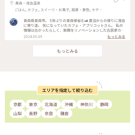
青森・浅虫温泉
ごはん, カフェ, スイーツ・お菓子, 風景・景色, ホテ
ル・宿, 温泉・スパ
青森県青森市。 5年ぶりの青森帰省⑥🚅 夏泊からの帰りに浅虫
に寄り道。 気になっていたカフェ・アプリコットさん。 私の
情報は古かったらしく、旅館をリノベーションした古民家カフ
ェだと思っていたら、移転していたらしくオシャレカフェにな
2024.05.09
もっとみる
っていました✨ ワンプレートランチ美味しかったです🎵
2024.5.5 ・ #浅虫カフェ #カフェアプリコット #ワンプレート
ランチ こちらの位置情報は移転前のもののようです。
もっとみる
エリアを指定して絞り込む
京都
東京
北海道
沖縄
神奈川
静岡
山梨
長野
奈良
鎌倉