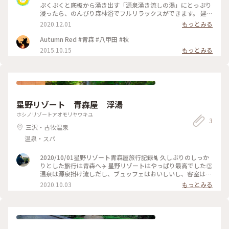
ぷくぷくと底板から湧き出す「源泉湧き流しの湯」にとっぷり
浸ったら、のんびり森林浴でフルリラックスができます。 建物
の奥ゆかしさと、季節で移り変わる木々を眺めてのお昼寝は最
2020.12.01
もっとみる
高ですよ🎵#アートと建築 #蔦温泉
Autumn Red #青森 #八甲田 #秋
2015.10.15
もっとみる
星野リゾート 青森屋 浮湯
ホシノリゾートアオモリヤウキユ
3
三沢・古牧温泉
温泉・スパ
2020/10/01星野リゾート青森屋旅行記録🐈 久しぶりのしっか
りとした旅行は青森へ✈️ 星野リゾートはやっぱり最高でした👏
温泉は源泉掛け流しだし、ブュッフェはおいしいし、客室は広
いし、青森の伝統的なショーも見れるし至れり尽くせりだっ
2020.10.03
もっとみる
た！✨ #青森屋 #星野リゾート