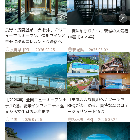
長野・浅間温泉「界 松本」がリニ
一度は泊まりたい、茨城の人気宿
ューアルオープン。信州ワインと
10選【2026年】
音楽に浸るエレガントな湯宿へ
長野県
[PR]
2026.08.05
茨城県
2026.08.02
自由気ままな夏旅へ♪プールや
【2026年】全国ニューオープンホ
BBQが楽しめる、爽快な森のコテ
テル8選。絶景インフィニティ温
ージ＆リゾート15選
泉から文化財の邸宅まで
全国
2026.07.26
栃木県
[PR]
2026.07.24