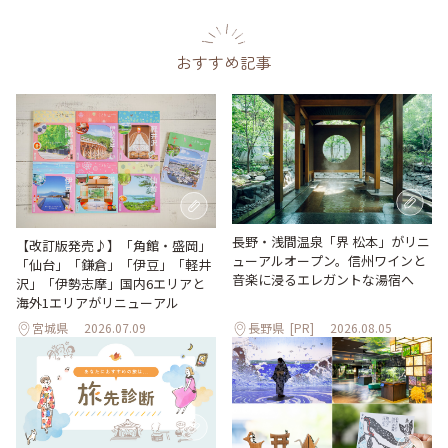
おすすめ記事
長野・浅間温泉「界 松本」がリニ
【改訂版発売♪】「角館・盛岡」
ューアルオープン。信州ワインと
「仙台」「鎌倉」「伊豆」「軽井
音楽に浸るエレガントな湯宿へ
沢」「伊勢志摩」国内6エリアと
海外1エリアがリニューアル
宮城県
2026.07.09
長野県
[PR]
2026.08.05