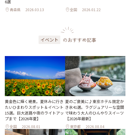
6選
青森県
2026.03.13
全国
2026.01.22
のおすすめ記事
イベント
黄金色に輝く絶景。夏休みに行き
夏のご褒美に♪東京ホテル限定か
たいひまわりスポット＆イベント
き氷41選。ラグジュアリーな空間
15選。巨大迷路や夜のライトアッ
で味わう大人のひんやりスイーツ
プまで【2026年夏】
【2026年最新】
全国
2026.08.01
東京都
2026.08.04