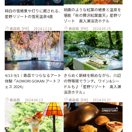
絵画のような紅葉の絶景と温泉を
純白の雪絶景や灯りに癒される、
堪能「秋の贅沢紅葉露天」星野リ
星野リゾートの雪見温泉4選
ゾート 奥入瀬渓流ホテル
青森県
[PR]
2024.12.18
青森県
[PR]
2024.09.25
4/13-9/1｜青森でつらなるアート
きらめく新緑を眺めながら、川辺
体験「AOMORI GOKAN アートフ
の特等席でランチ。ワイン&シー
ェス 2024」
ドルも♪「星野リゾート 奥⼊瀬
渓流ホテル」
青森県
2024.06.13
青森県
[PR]
2024.03.27