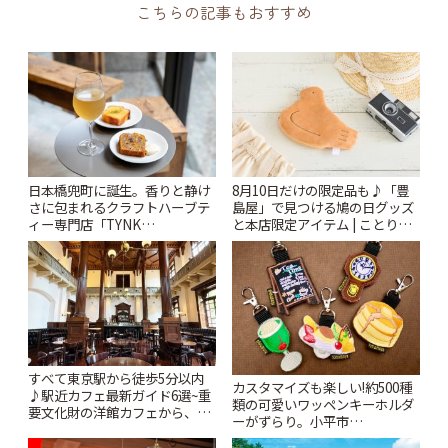
こちらの記事もおすすめ
日本橋兜町に誕生。香りと静け
8月10日だけの限定品も♪「豊
さに包まれるクラフトハーブテ
島屋」で見つける鳩の日グッズ
ィー専門店「TYNK
と本店限定アイテム | ことりっ
Kabutocho」 | ことりっぷ
ぷ
すべて東京駅から徒歩5分以内
カスタマイズも楽しい!約500種
♪駅近カフェ最新ガイド6選~重
類の可愛いワッペンキーホルダ
要文化財の洋館カフェから、改
ーがずらり。小平市
札すぐのレトロ喫茶まで~ | こと
「Kimamaya T&K」 | ことりっ
りっぷ