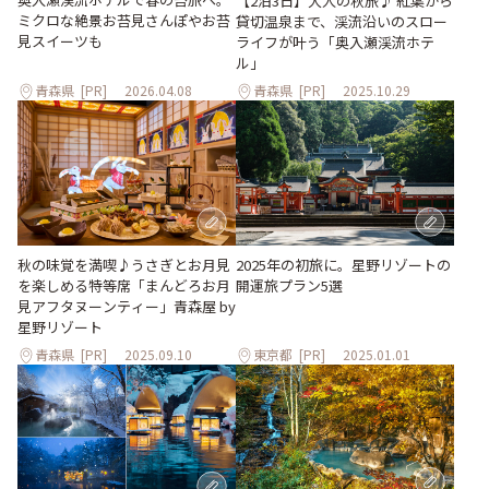
【2泊3日】大人の秋旅♪ 紅葉から
ミクロな絶景お苔見さんぽやお苔
貸切温泉まで、渓流沿いのスロー
見スイーツも
ライフが叶う「奥入瀬渓流ホテ
ル」
青森県
[PR]
2026.04.08
青森県
[PR]
2025.10.29
秋の味覚を満喫♪うさぎとお月見
2025年の初旅に。星野リゾートの
を楽しめる特等席「まんどろお月
開運旅プラン5選
見アフタヌーンティー」青森屋 by
星野リゾート
青森県
[PR]
2025.09.10
東京都
[PR]
2025.01.01