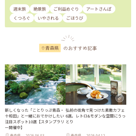
週末旅
絶景旅
ご利益めぐり
アートさんぽ
くつろぐ
いやされる
ごほうび
のおすすめ記事
青森県
新しくなった「ことりっぷ青森・
弘前の街角で見つけた素敵カフェ
十和田」と一緒におでかけしたい
6選。レトロ&モダンな空間にうっ
注目スポット10選【スタンプラリ
とり
ー開催中】
青森県
2026.06.03
青森県
2026.04.12