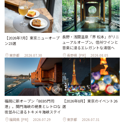
長野・浅間温泉「界 松本」がリニ
【2026年7月】東京ニューオープ
ューアルオープン。信州ワインと
ン23選
音楽に浸るエレガントな湯宿へ
東京都
2026.07.30
長野県
[PR]
2026.08.05
【2026年8月】東京のイベント26
福岡に新オープン「BEB5門司
選
港」。関門海峡の絶景とレトロな
街並みに浸るトキメキ海峡ステイ
福岡県
[PR]
2026.07.29
東京都
2026.07.31