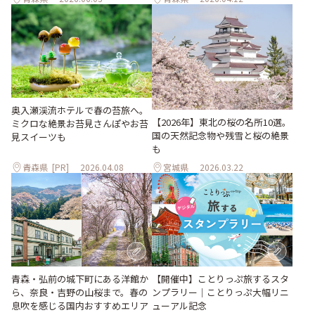
奥入瀬渓流ホテルで春の苔旅へ。
【2026年】東北の桜の名所10選。
ミクロな絶景お苔見さんぽやお苔
国の天然記念物や残雪と桜の絶景
見スイーツも
も
青森県
[PR]
2026.04.08
宮城県
2026.03.22
青森・弘前の城下町にある洋館か
【開催中】ことりっぷ旅するスタ
ら、奈良・吉野の山桜まで。春の
ンプラリー｜ことりっぷ大幅リニ
息吹を感じる国内おすすめエリア
ューアル記念