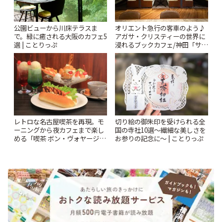
公園ビューから川床テラスま
オリエント急行の客車のよう♪
で。緑に癒される大阪のカフェ5
アガサ・クリスティーの世界に
選 | ことりっぷ
浸れるブックカフェ/神田「サロ
ンクリスティ」 | ことりっぷ
レトロな名古屋喫茶を再現。モ
切り絵の御朱印を受けられる全
ーニングから夜カフェまで楽し
国の寺社10選〜繊細な美しさを
める「喫茶 ボン・ヴォヤージ
お参りの記念に〜 | ことりっぷ
ュ」が名古屋駅構内にオープン
| ことりっぷ