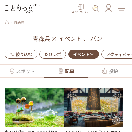
ガイド・マガジン
青森県
青森県
×
イベント
、
パン
絞り込む
たびレポ
イベント
アクティビテ
スポット
記事
投稿
奥入瀬渓流ホテルで春の苔旅へ。