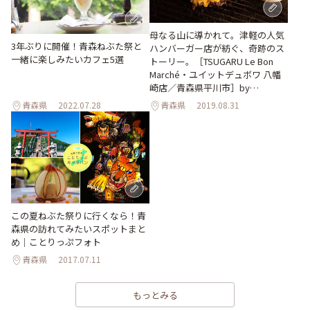
母なる山に導かれて。津軽の人気
3年ぶりに開催！青森ねぶた祭と
ハンバーガー店が紡ぐ、奇跡のス
一緒に楽しみたいカフェ5選
トーリー。［TSUGARU Le Bon
Marché・ユイットデュボワ 八幡
崎店／青森県平川市］by
ONESTORY
青森県
2022.07.28
青森県
2019.08.31
この夏ねぶた祭りに行くなら！青
森県の訪れてみたいスポットまと
め｜ことりっぷフォト
青森県
2017.07.11
もっとみる