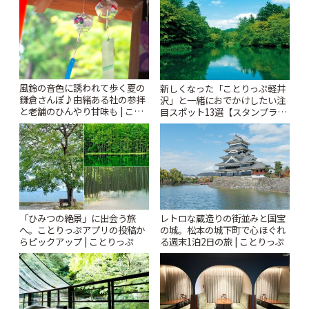
ぷ
風鈴の音色に誘われて歩く夏の
新しくなった「ことりっぷ軽井
鎌倉さんぽ♪由緒ある社の参拝
沢」と一緒におでかけしたい注
と老舗のひんやり甘味も | こと
目スポット13選【スタンプラリ
りっぷ
ー開催中】 | ことりっぷ
「ひみつの絶景」に出会う旅
レトロな蔵造りの街並みと国宝
へ。ことりっぷアプリの投稿か
の城。松本の城下町で心ほぐれ
らピックアップ | ことりっぷ
る週末1泊2日の旅 | ことりっぷ