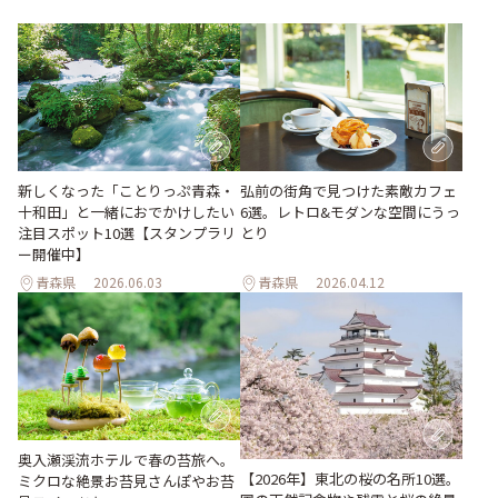
新しくなった「ことりっぷ青森・
弘前の街角で見つけた素敵カフェ
十和田」と一緒におでかけしたい
6選。レトロ&モダンな空間にうっ
注目スポット10選【スタンプラリ
とり
ー開催中】
青森県
2026.06.03
青森県
2026.04.12
奥入瀬渓流ホテルで春の苔旅へ。
【2026年】東北の桜の名所10選。
ミクロな絶景お苔見さんぽやお苔