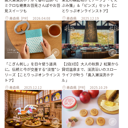
ミクロな絶景お苔見さんぽやお苔
ぶみ箋」＆「ピンズ」セット【こ
見スイーツも
とりっぷオンラインストア】
青森県
[PR]
2026.04.08
青森県
2025.12.19
「こぎん刺し」を日々使う道具
【2泊3日】大人の秋旅♪ 紅葉から
に。伝統と今が交差する“淡雪”シ
貸切温泉まで、渓流沿いのスロー
リーズ【ことりっぷオンラインス
ライフが叶う「奥入瀬渓流ホテ
トア】
ル」
青森県
2025.12.12
青森県
[PR]
2025.10.29