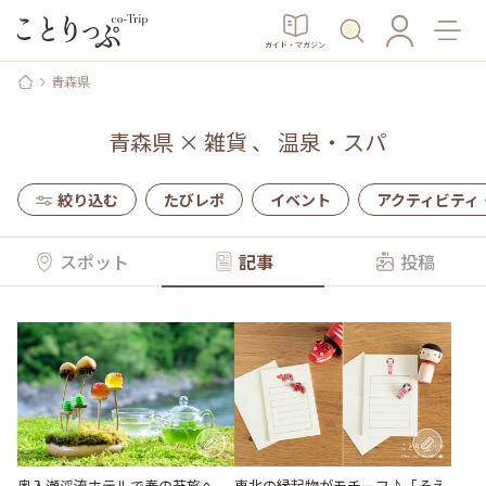
ガイド・マガジン
青森県
青森県
×
雑貨
、
温泉・スパ
絞り込む
たびレポ
イベント
アクティビティ
スポット
記事
投稿
奥入瀬渓流ホテルで春の苔旅へ。
東北の縁起物がモチーフ♪「そえ