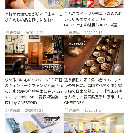
りんごスイーツが充実♪青森のお
津軽の女性たちが紡ぐ手仕事、こ
いしいものがそろう「A-
ぎん刺しの品を探しに弘前へ
FACTORY」の注目ショップ4選
青森県
2020.10.20
青森県
2020.09.15
求めるのは心の“スパーク”？津軽
違う個性が寄り添い合って、ひと
のヴィンテージファンから愛され
つの景色に。雪国で花開く陶芸家
る、家具屋の名物店主に会いに行
夫婦の自由な暮らし。［陶工房ゆ
く。［RandBEAN／青森県弘前
きふらし／青森県五所川原市］by
市］by ONESTORY
ONESTORY
青森県
2020.03.20
青森県
2020.01.24