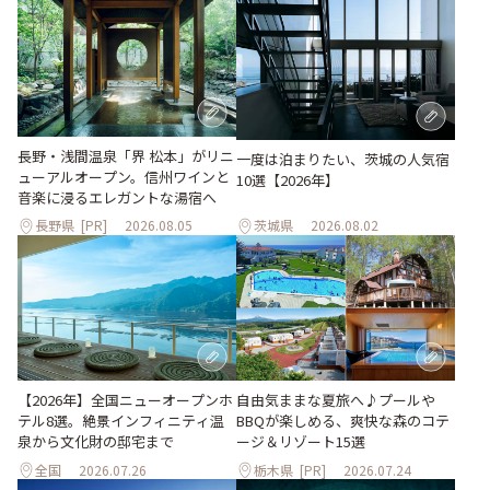
長野・浅間温泉「界 松本」がリニ
一度は泊まりたい、茨城の人気宿
ューアルオープン。信州ワインと
10選【2026年】
音楽に浸るエレガントな湯宿へ
長野県
[PR]
2026.08.05
茨城県
2026.08.02
自由気ままな夏旅へ♪プールや
【2026年】全国ニューオープンホ
BBQが楽しめる、爽快な森のコテ
テル8選。絶景インフィニティ温
ージ＆リゾート15選
泉から文化財の邸宅まで
全国
2026.07.26
栃木県
[PR]
2026.07.24