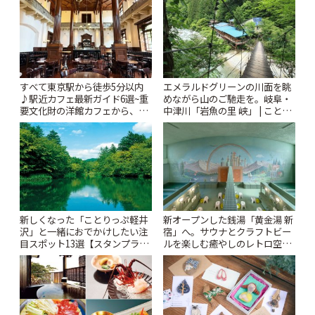
すべて東京駅から徒歩5分以内
エメラルドグリーンの川面を眺
♪駅近カフェ最新ガイド6選~重
めながら山のご馳走を。岐阜・
要文化財の洋館カフェから、改
中津川「岩魚の里 峡」 | ことり
札すぐのレトロ喫茶まで~ | こと
っぷ
りっぷ
新しくなった「ことりっぷ軽井
新オープンした銭湯「黄金湯 新
沢」と一緒におでかけしたい注
宿」へ。サウナとクラフトビー
目スポット13選【スタンプラリ
ルを楽しむ癒やしのレトロ空間
ー開催中】 | ことりっぷ
| ことりっぷ