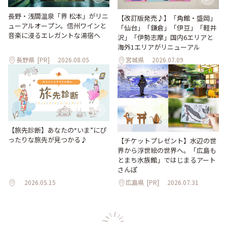
長野・浅間温泉「界 松本」がリニ
【改訂版発売♪】「角館・盛岡」
ューアルオープン。信州ワインと
「仙台」「鎌倉」「伊豆」「軽井
音楽に浸るエレガントな湯宿へ
沢」「伊勢志摩」国内6エリアと
海外1エリアがリニューアル
長野県
[PR]
2026.08.05
宮城県
2026.07.09
【旅先診断】あなたの“いま”にぴ
ったりな旅先が見つかる♪
【チケットプレゼント】水辺の世
界から浮世絵の世界へ。「広島も
とまち水族館」ではじまるアート
さんぽ
2026.05.15
広島県
[PR]
2026.07.31