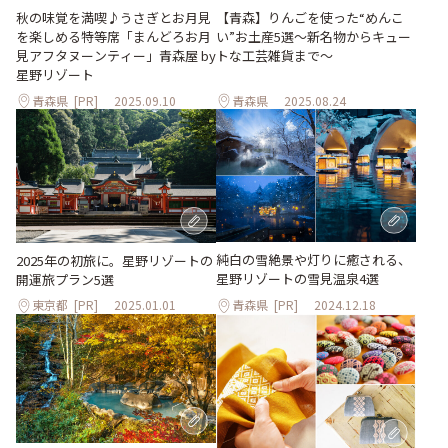
秋の味覚を満喫♪うさぎとお月見
【青森】りんごを使った“めんこ
を楽しめる特等席「まんどろお月
い”お土産5選～新名物からキュー
見アフタヌーンティー」青森屋 by
トな工芸雑貨まで～
星野リゾート
青森県
[PR]
2025.09.10
青森県
2025.08.24
純白の雪絶景や灯りに癒される、
2025年の初旅に。星野リゾートの
星野リゾートの雪見温泉4選
開運旅プラン5選
東京都
[PR]
2025.01.01
青森県
[PR]
2024.12.18