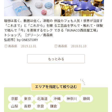
理想は高く、敷居は低く。津軽の
併設カフェも人気！世界が注目す
「これまで」と「これから」を線
る工芸品を学んで・触れて・体験
で結んで「今」を表現するセレク
できる「BUNACO西目屋工場」
トショップ。［グリーン／青森県
弘前市］by ONESTORY
青森県
2019.11.01
青森県
2018.01.10
もっとみる
エリアを指定して絞り込む
京都
東京
北海道
沖縄
神奈川
静岡
山梨
長野
奈良
鎌倉