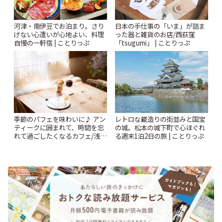
河津・南伊豆でお泊まり。さり
日本の手仕事の「いま」が詰ま
げない心遣いが心地よい、料理
った器と雑貨のお店/西荻窪
自慢の一軒宿 | ことりっぷ
「tsugumi」 | ことりっぷ
季節のパフェを味わいに♪ アン
レトロな蔵造りの街並みと国宝
ティークに囲まれて、時間を忘
の城。松本の城下町で心ほぐれ
れて過ごしたくなるカフェ/浅草
る週末1泊2日の旅 | ことりっぷ
「annorum cafe」 | ことりっぷ