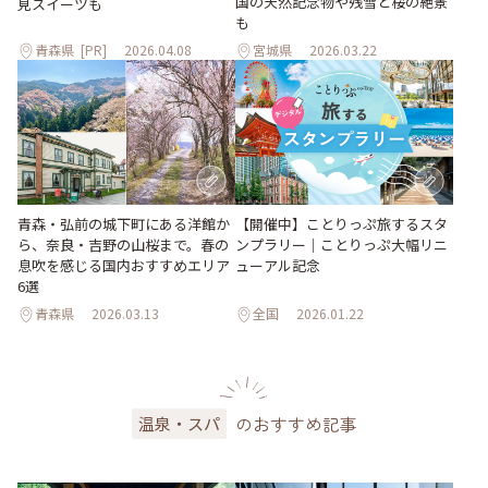
国の天然記念物や残雪と桜の絶景
見スイーツも
も
青森県
[PR]
2026.04.08
宮城県
2026.03.22
青森・弘前の城下町にある洋館か
【開催中】ことりっぷ旅するスタ
ら、奈良・吉野の山桜まで。春の
ンプラリー｜ことりっぷ大幅リニ
息吹を感じる国内おすすめエリア
ューアル記念
6選
青森県
2026.03.13
全国
2026.01.22
のおすすめ記事
温泉・スパ