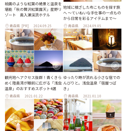
絵画のような紅葉の絶景と温泉を
地域に根ざした布こものを探す旅
堪能「秋の贅沢紅葉露天」星野リ
へ 〜ていねいな手仕事の一点もの
ゾート 奥入瀬渓流ホテル
から日常を彩るアイテムまで〜
青森県
[PR]
2024.09.25
青森県
2024.09.05
観光地へアクセス抜群！青くきら
ゆったり時が流れる小さな宿での
めく陸奥湾が眼前に広がる「浅虫
んびりと。浅虫温泉「宿屋つば
温泉」のおすすめスポット4選
き」
青森県
2021.01.22
青森県
2021.01.10