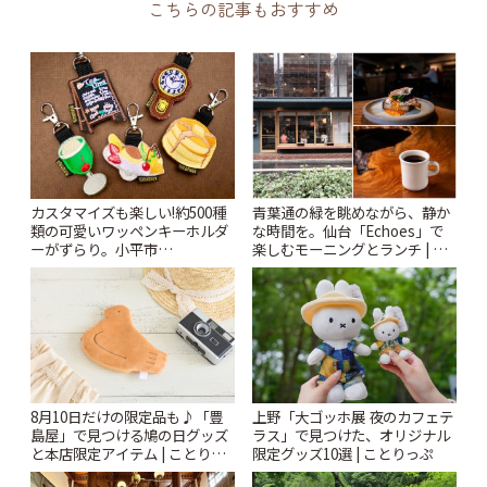
こちらの記事もおすすめ
カスタマイズも楽しい!約500種
青葉通の緑を眺めながら、静か
類の可愛いワッペンキーホルダ
な時間を。仙台「Echoes」で
ーがずらり。小平市
楽しむモーニングとランチ | こ
「Kimamaya T&K」 | ことりっ
とりっぷ
ぷ
8月10日だけの限定品も♪「豊
上野「大ゴッホ展 夜のカフェテ
島屋」で見つける鳩の日グッズ
ラス」で見つけた、オリジナル
と本店限定アイテム | ことりっ
限定グッズ10選 | ことりっぷ
ぷ