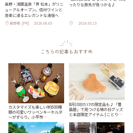
長野・浅間温泉「界 松本」がリニ
ったりな旅先が見つかる♪
ューアルオープン。信州ワインと
音楽に浸るエレガントな湯宿へ
長野県
[PR]
2026.08.05
2026.05.15
こちらの記事もおすすめ
8月10日だけの限定品も♪「豊
カスタマイズも楽しい!約500種
島屋」で見つける鳩の日グッズ
類の可愛いワッペンキーホルダ
と本店限定アイテム | ことりっ
ーがずらり。小平市
ぷ
「Kimamaya T&K」 | ことりっ
ぷ