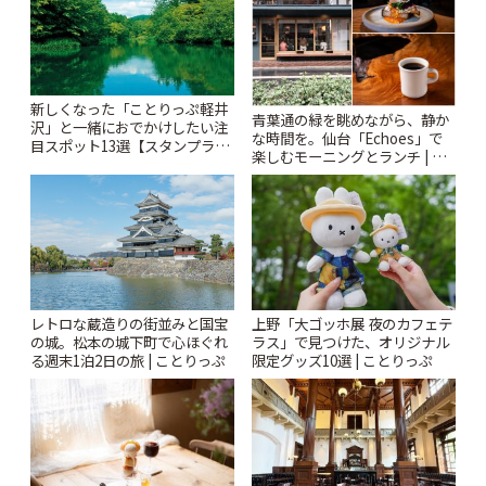
新しくなった「ことりっぷ軽井
青葉通の緑を眺めながら、静か
沢」と一緒におでかけしたい注
な時間を。仙台「Echoes」で
目スポット13選【スタンプラリ
楽しむモーニングとランチ | こ
ー開催中】 | ことりっぷ
とりっぷ
レトロな蔵造りの街並みと国宝
上野「大ゴッホ展 夜のカフェテ
の城。松本の城下町で心ほぐれ
ラス」で見つけた、オリジナル
る週末1泊2日の旅 | ことりっぷ
限定グッズ10選 | ことりっぷ