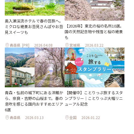
奥入瀬渓流ホテルで春の苔旅へ。
【2026年】東北の桜の名所10選。
ミクロな絶景お苔見さんぽやお苔
国の天然記念物や残雪と桜の絶景
見スイーツも
も
青森県
[PR]
2026.04.08
宮城県
2026.03.22
青森・弘前の城下町にある洋館か
【開催中】ことりっぷ旅するスタ
ら、奈良・吉野の山桜まで。春の
ンプラリー｜ことりっぷ大幅リニ
息吹を感じる国内おすすめエリア
ューアル記念
6選
青森県
2026.03.13
全国
2026.01.22