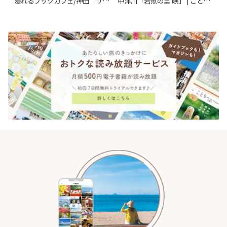
浸れるブックカフェ/神田「サロ
中津川「岩魚の里 峡」 | ことり
ンクリスティ」 | ことりっぷ
っぷ