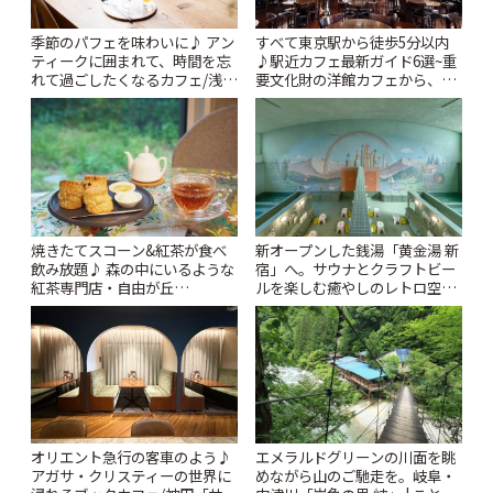
季節のパフェを味わいに♪ アン
すべて東京駅から徒歩5分以内
ティークに囲まれて、時間を忘
♪駅近カフェ最新ガイド6選~重
れて過ごしたくなるカフェ/浅草
要文化財の洋館カフェから、改
「annorum cafe」 | ことりっぷ
札すぐのレトロ喫茶まで~ | こと
りっぷ
焼きたてスコーン&紅茶が食べ
新オープンした銭湯「黄金湯 新
飲み放題♪ 森の中にいるような
宿」へ。サウナとクラフトビー
紅茶専門店・自由が丘
ルを楽しむ癒やしのレトロ空間
「YOTSUBA TEA」でのんびり
| ことりっぷ
時間 | ことりっぷ
オリエント急行の客車のよう♪
エメラルドグリーンの川面を眺
アガサ・クリスティーの世界に
めながら山のご馳走を。岐阜・