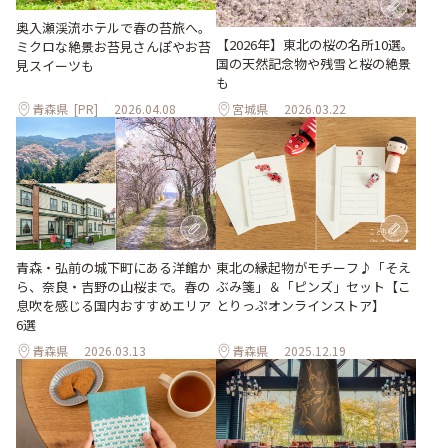
奥入瀬渓流ホテルで春の苔旅へ。
【2026年】東北の桜の名所10選。
ミクロな絶景お苔見さんぽやお苔
国の天然記念物や残雪と桜の絶景
見スイーツも
も
青森県
[PR]
2026.04.08
宮城県
2026.03.22
青森・弘前の城下町にある洋館か
東北の縁起物がモチーフ♪「そえ
ら、奈良・吉野の山桜まで。春の
ぶみ箋」＆「ピンズ」セット【こ
息吹を感じる国内おすすめエリア
とりっぷオンラインストア】
6選
青森県
2026.03.13
青森県
2025.12.19