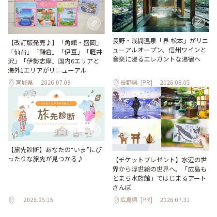
長野・浅間温泉「界 松本」がリニ
【改訂版発売♪】「角館・盛岡」
ューアルオープン。信州ワインと
「仙台」「鎌倉」「伊豆」「軽井
音楽に浸るエレガントな湯宿へ
沢」「伊勢志摩」国内6エリアと
海外1エリアがリニューアル
宮城県
2026.07.09
長野県
[PR]
2026.08.05
【旅先診断】あなたの“いま”にぴ
ったりな旅先が見つかる♪
【チケットプレゼント】水辺の世
界から浮世絵の世界へ。「広島も
とまち水族館」ではじまるアート
さんぽ
2026.05.15
広島県
[PR]
2026.07.31