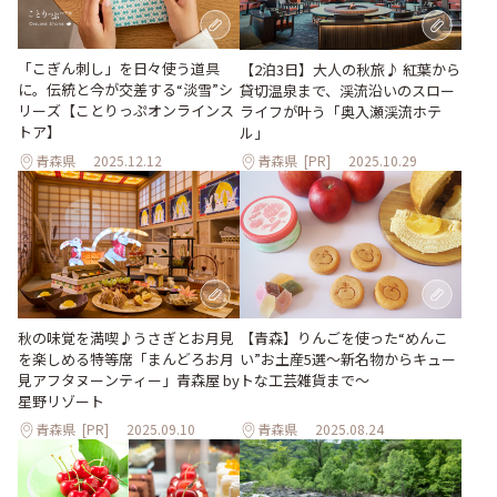
「こぎん刺し」を日々使う道具
【2泊3日】大人の秋旅♪ 紅葉から
に。伝統と今が交差する“淡雪”シ
貸切温泉まで、渓流沿いのスロー
リーズ【ことりっぷオンラインス
ライフが叶う「奥入瀬渓流ホテ
トア】
ル」
青森県
2025.12.12
青森県
[PR]
2025.10.29
秋の味覚を満喫♪うさぎとお月見
【青森】りんごを使った“めんこ
を楽しめる特等席「まんどろお月
い”お土産5選～新名物からキュー
見アフタヌーンティー」青森屋 by
トな工芸雑貨まで～
星野リゾート
青森県
[PR]
2025.09.10
青森県
2025.08.24