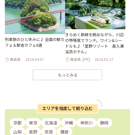
きらめく新緑を眺めながら、川辺
列車旅のひと休みに♪ 全国の駅カ
の特等席でランチ。ワイン&シー
フェ＆駅舎カフェ6選
ドルも♪「星野リゾート 奥⼊瀬
渓流ホテル」
青森県
2024.04.07
青森県
[PR]
2024.03.27
もっとみる
エリアを指定して絞り込む
京都
東京
北海道
沖縄
神奈川
静岡
山梨
長野
奈良
鎌倉