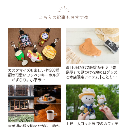
こちらの記事もおすすめ
8月10日だけの限定品も♪「豊
カスタマイズも楽しい!約500種
島屋」で見つける鳩の日グッズ
類の可愛いワッペンキーホルダ
と本店限定アイテム | ことりっ
ーがずらり。小平市
ぷ
「Kimamaya T&K」 | ことりっ
ぷ
上野「大ゴッホ展 夜のカフェテ
青葉通の緑を眺めながら、静か