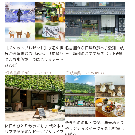
【チケットプレゼント】水辺の世
名古屋から日帰り旅へ♪愛知・岐
界から浮世絵の世界へ。「広島も
阜・静岡のおすすめスポット6選
とまち水族館」ではじまるアート
さんぽ
広島県
[PR]
2026.07.31
岐阜県
2025.09.23
焼きものの里・信楽、窯元めぐり
休日のひとり散歩にも♪ 代々木エ
やランチ＆スイーツを楽しむ癒し
リアで巡る絶品ドーナツ＆ライフ
の旅へ