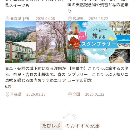
国の天然記念物や残雪と桜の絶景
見スイーツも
も
青森県
[PR]
2026.04.08
宮城県
2026.03.22
青森・弘前の城下町にある洋館か
【開催中】ことりっぷ旅するスタ
ら、奈良・吉野の山桜まで。春の
ンプラリー｜ことりっぷ大幅リニ
息吹を感じる国内おすすめエリア
ューアル記念
6選
青森県
2026.03.13
全国
2026.01.22
のおすすめ記事
たびレポ