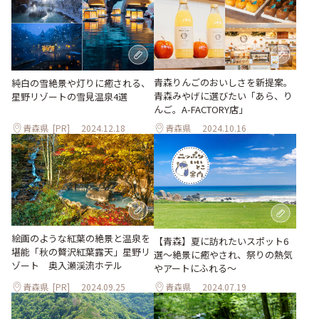
青森りんごのおいしさを新提案。
純白の雪絶景や灯りに癒される、
青森みやげに選びたい「あら、り
星野リゾートの雪見温泉4選
んご。A-FACTORY店」
青森県
[PR]
2024.12.18
青森県
2024.10.16
絵画のような紅葉の絶景と温泉を
【青森】夏に訪れたいスポット6
堪能「秋の贅沢紅葉露天」星野リ
選〜絶景に癒やされ、祭りの熱気
ゾート 奥入瀬渓流ホテル
やアートにふれる〜
青森県
[PR]
2024.09.25
青森県
2024.07.19