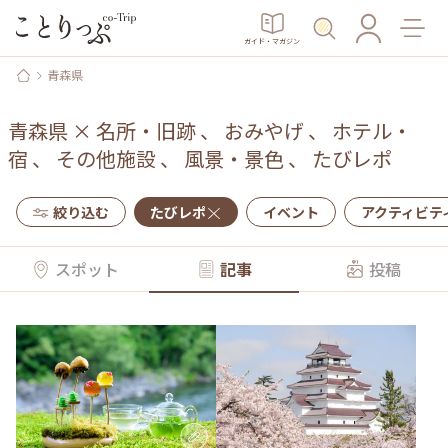
ガイド・マガジン
青森県
青森県
×
名所・旧跡
、
おみやげ
、
ホテル・
宿
、
その他施設
、
風景・景色
、
たびレポ
絞り込む
たびレポ
イベント
アクティビテ
スポット
記事
投稿