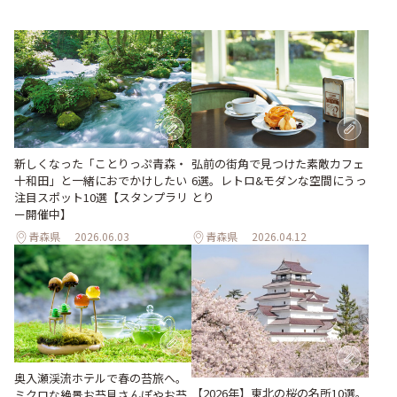
新しくなった「ことりっぷ青森・
弘前の街角で見つけた素敵カフェ
十和田」と一緒におでかけしたい
6選。レトロ&モダンな空間にうっ
注目スポット10選【スタンプラリ
とり
ー開催中】
青森県
2026.06.03
青森県
2026.04.12
奥入瀬渓流ホテルで春の苔旅へ。
【2026年】東北の桜の名所10選。
ミクロな絶景お苔見さんぽやお苔