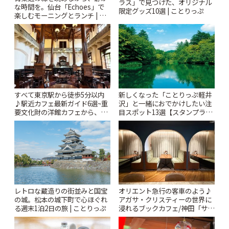
ラス」で見つけた、オリジナル
な時間を。仙台「Echoes」で
限定グッズ10選 | ことりっぷ
楽しむモーニングとランチ | こ
とりっぷ
すべて東京駅から徒歩5分以内
新しくなった「ことりっぷ軽井
♪駅近カフェ最新ガイド6選~重
沢」と一緒におでかけしたい注
要文化財の洋館カフェから、改
目スポット13選【スタンプラリ
札すぐのレトロ喫茶まで~ | こと
ー開催中】 | ことりっぷ
りっぷ
レトロな蔵造りの街並みと国宝
オリエント急行の客車のよう♪
の城。松本の城下町で心ほぐれ
アガサ・クリスティーの世界に
る週末1泊2日の旅 | ことりっぷ
浸れるブックカフェ/神田「サロ
ンクリスティ」 | ことりっぷ