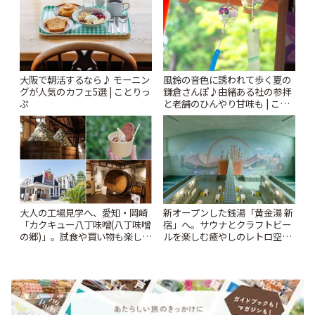
風鈴の音色に誘われて歩く夏の
大阪で朝活するなら♪ モーニン
鎌倉さんぽ♪由緒ある社の参拝
グが人気のカフェ5選 | ことりっ
と老舗のひんやり甘味も | こと
ぷ
りっぷ
大人の工場見学へ、愛知・岡崎
新オープンした銭湯「黄金湯 新
「カクキュー八丁味噌(八丁味噌
宿」へ。サウナとクラフトビー
の郷)」。試食や買い物も楽しみ
ルを楽しむ癒やしのレトロ空間
♪ | ことりっぷ
| ことりっぷ