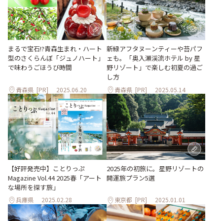
まるで宝石!?青森生まれ・ハート
新緑アフタヌーンティーや苔パフ
型のさくらんぼ「ジュノハート」
ェも。「奥入瀬渓流ホテル by 星
で味わうごほうび時間
野リゾート」で楽しむ初夏の過ご
し方
青森県
[PR]
2025.06.20
青森県
[PR]
2025.05.14
【好評発売中】ことりっぷ
2025年の初旅に。星野リゾートの
Magazine Vol.44 2025春「アート
開運旅プラン5選
な場所を探す旅」
兵庫県
2025.02.28
東京都
[PR]
2025.01.01