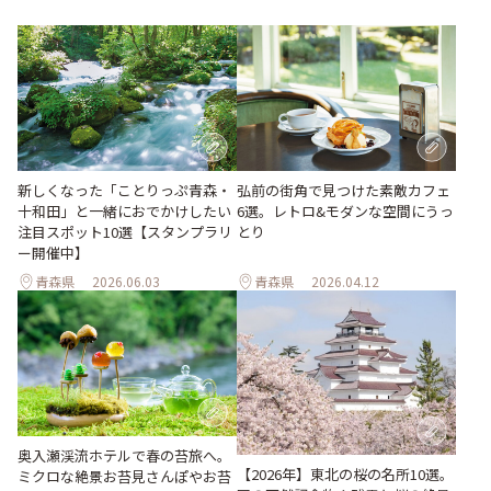
新しくなった「ことりっぷ青森・
弘前の街角で見つけた素敵カフェ
十和田」と一緒におでかけしたい
6選。レトロ&モダンな空間にうっ
注目スポット10選【スタンプラリ
とり
ー開催中】
青森県
2026.06.03
青森県
2026.04.12
奥入瀬渓流ホテルで春の苔旅へ。
【2026年】東北の桜の名所10選。
ミクロな絶景お苔見さんぽやお苔