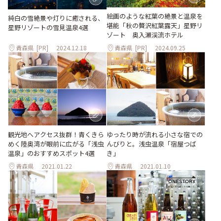
絵画のような紅葉の絶景と温泉を
純白の雪絶景や灯りに癒される、
堪能「秋の贅沢紅葉露天」星野リ
星野リゾートの雪見温泉4選
ゾート 奥入瀬渓流ホテル
青森県
[PR]
2024.12.18
青森県
[PR]
2024.09.25
観光地へアクセス抜群！青くきら
ゆったり時が流れる小さな宿での
めく陸奥湾が眼前に広がる「浅虫
んびりと。浅虫温泉「宿屋つば
温泉」のおすすめスポット4選
き」
青森県
2021.01.22
青森県
2021.01.10