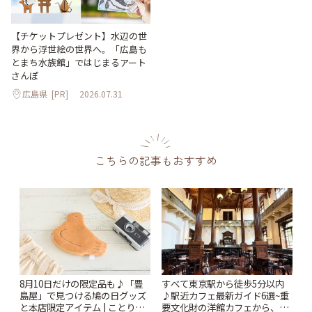
【チケットプレゼント】水辺の世
界から浮世絵の世界へ。「広島も
とまち水族館」ではじまるアート
さんぽ
広島県
[PR]
2026.07.31
こちらの記事もおすすめ
8月10日だけの限定品も♪「豊
すべて東京駅から徒歩5分以内
島屋」で見つける鳩の日グッズ
♪駅近カフェ最新ガイド6選~重
と本店限定アイテム | ことりっ
要文化財の洋館カフェから、改