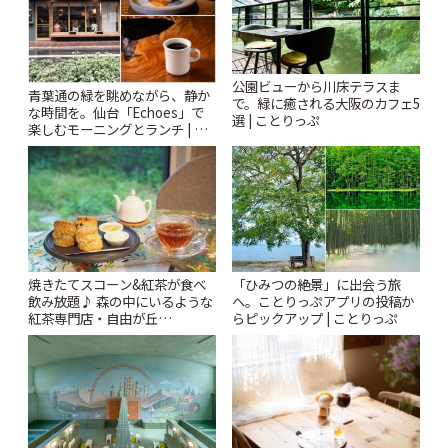
公園ビューから川床テラスま
青葉通の緑を眺めながら、静か
で。緑に癒される大阪のカフェ5
な時間を。仙台「Echoes」で
選 | ことりっぷ
楽しむモーニングとランチ | こ
とりっぷ
焼きたてスコーン&紅茶が食べ
「ひみつの絶景」に出会う旅
飲み放題♪ 森の中にいるような
へ。ことりっぷアプリの投稿か
紅茶専門店・自由が丘
らピックアップ | ことりっぷ
「YOTSUBA TEA」でのんびり
時間 | ことりっぷ