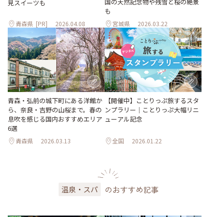
国の天然記念物や残雪と桜の絶景
見スイーツも
も
青森県
[PR]
2026.04.08
宮城県
2026.03.22
青森・弘前の城下町にある洋館か
【開催中】ことりっぷ旅するスタ
ら、奈良・吉野の山桜まで。春の
ンプラリー｜ことりっぷ大幅リニ
息吹を感じる国内おすすめエリア
ューアル記念
6選
青森県
2026.03.13
全国
2026.01.22
のおすすめ記事
温泉・スパ