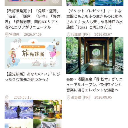
【改訂版発売♪】「角館・盛岡」
【チケットプレゼント】アートな
「仙台」「鎌倉」「伊豆」「軽井
空間ともふもふの生きものに癒や
沢」「伊勢志摩」国内6エリアと
されて♪ 大人も楽しめる神戸の水
海外1エリアがリニューアル
族館「átoa」と周辺さんぽ
宮城県
2026.07.09
兵庫県
[PR]
2026.08.07
【旅先診断】あなたの“いま”にぴ
長野・浅間温泉「界 松本」がリニ
ったりな旅先が見つかる♪
ューアルオープン。信州ワインと
音楽に浸るエレガントな湯宿へ
2026.05.15
長野県
[PR]
2026.08.05