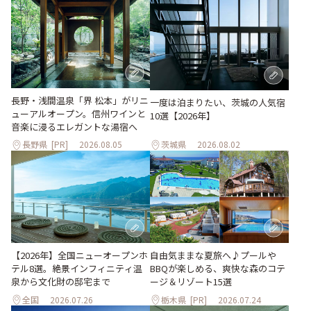
長野・浅間温泉「界 松本」がリニ
一度は泊まりたい、茨城の人気宿
ューアルオープン。信州ワインと
10選【2026年】
音楽に浸るエレガントな湯宿へ
長野県
[PR]
2026.08.05
茨城県
2026.08.02
自由気ままな夏旅へ♪プールや
【2026年】全国ニューオープンホ
BBQが楽しめる、爽快な森のコテ
テル8選。絶景インフィニティ温
ージ＆リゾート15選
泉から文化財の邸宅まで
全国
2026.07.26
栃木県
[PR]
2026.07.24