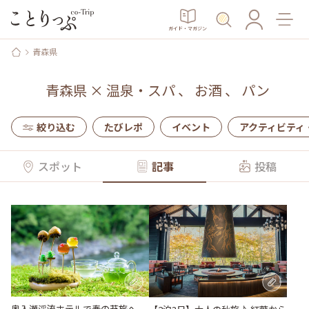
ガイド・マガジン
青森県
青森県
×
温泉・スパ
、
お酒
、
パン
絞り込む
たびレポ
イベント
アクティビティ
スポット
記事
投稿
奥入瀬渓流ホテルで春の苔旅へ。