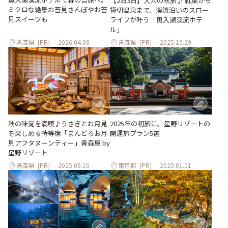
【2泊3日】大人の秋旅♪ 紅葉から
ミクロな絶景お苔見さんぽやお苔
貸切温泉まで、渓流沿いのスロー
見スイーツも
ライフが叶う「奥入瀬渓流ホテ
ル」
青森県
[PR]
2026.04.08
青森県
[PR]
2025.10.29
秋の味覚を満喫♪うさぎとお月見
2025年の初旅に。星野リゾートの
を楽しめる特等席「まんどろお月
開運旅プラン5選
見アフタヌーンティー」青森屋 by
星野リゾート
青森県
[PR]
2025.09.10
東京都
[PR]
2025.01.01