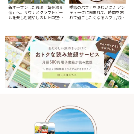
新オープンした銭湯「黄金湯 新
季節のパフェを味わいに♪ アン
宿」へ。サウナとクラフトビー
ティークに囲まれて、時間を忘
ルを楽しむ癒やしのレトロ空間
れて過ごしたくなるカフェ/浅草
| ことりっぷ
「annorum cafe」 | ことりっぷ