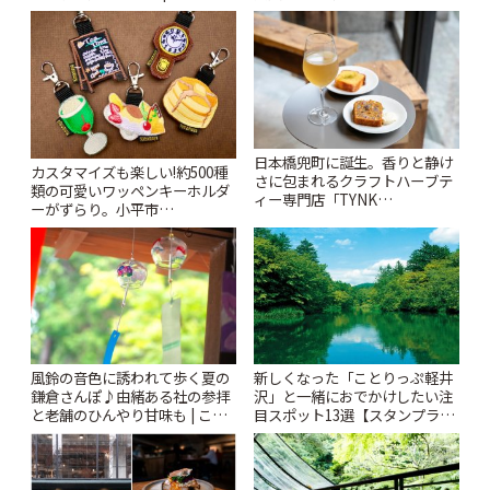
ぷ
札すぐのレトロ喫茶まで~ | こと
りっぷ
日本橋兜町に誕生。香りと静け
カスタマイズも楽しい!約500種
さに包まれるクラフトハーブテ
類の可愛いワッペンキーホルダ
ィー専門店「TYNK
ーがずらり。小平市
Kabutocho」 | ことりっぷ
「Kimamaya T&K」 | ことりっ
ぷ
風鈴の音色に誘われて歩く夏の
新しくなった「ことりっぷ軽井
鎌倉さんぽ♪由緒ある社の参拝
沢」と一緒におでかけしたい注
と老舗のひんやり甘味も | こと
目スポット13選【スタンプラリ
りっぷ
ー開催中】 | ことりっぷ