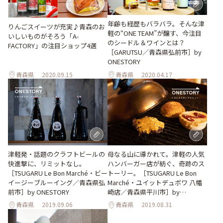
年齢も経歴もバラバラ。そんな津
りんごスイーツが充実♪青森のお
軽の“ONE TEAM”が醸す、今注目
いしいものがそろう「A-
のシードル＆ワインとは？
FACTORY」の注目ショップ4選
［GARUTSU／青森県弘前市］by
ONESTORY
青森県
2020.09.15
青森県
2020.04.17
津軽発・話題のクラフトビールの
母なる山に導かれて。津軽の人気
快進撃に、リミットなし。
ハンバーガー店が紡ぐ、奇跡のス
［TSUGARU Le Bon Marché・ビー
トーリー。［TSUGARU Le Bon
イージーブルーイング／青森県弘
Marché・ユイットデュボワ 八幡
前市］by ONESTORY
崎店／青森県平川市］by
ONESTORY
青森県
2019.09.06
青森県
2019.08.31