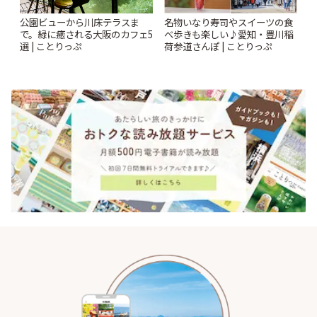
公園ビューから川床テラスま
名物いなり寿司やスイーツの食
で。緑に癒される大阪のカフェ5
べ歩きも楽しい♪愛知・豊川稲
選 | ことりっぷ
荷参道さんぽ | ことりっぷ