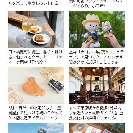
類の可愛いワッペンキーホルダ
ルを楽しむ癒やしのレトロ空間
ーがずらり。小平市
| ことりっぷ
「Kimamaya T&K」 | ことりっ
ぷ
日本橋兜町に誕生。香りと静け
上野「大ゴッホ展 夜のカフェテ
さに包まれるクラフトハーブテ
ラス」で見つけた、オリジナル
ィー専門店「TYNK
限定グッズ10選 | ことりっぷ
Kabutocho」 | ことりっぷ
8月10日だけの限定品も♪「豊
すべて東京駅から徒歩5分以内
島屋」で見つける鳩の日グッズ
♪駅近カフェ最新ガイド6選~重
と本店限定アイテム | ことりっ
要文化財の洋館カフェから、改
ぷ
札すぐのレトロ喫茶まで~ | こと
りっぷ