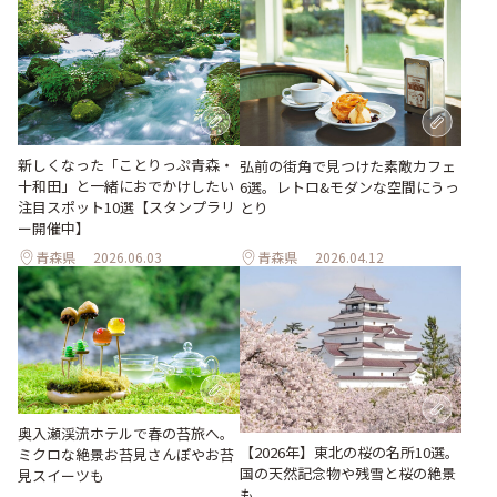
新しくなった「ことりっぷ青森・
弘前の街角で見つけた素敵カフェ
十和田」と一緒におでかけしたい
6選。レトロ&モダンな空間にうっ
注目スポット10選【スタンプラリ
とり
ー開催中】
青森県
2026.06.03
青森県
2026.04.12
奥入瀬渓流ホテルで春の苔旅へ。
【2026年】東北の桜の名所10選。
ミクロな絶景お苔見さんぽやお苔
国の天然記念物や残雪と桜の絶景
見スイーツも
も