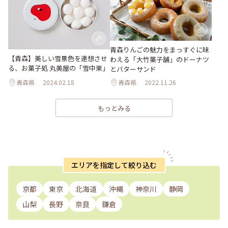
青森りんごの魅力をまっすぐに味
【青森】美しい雪景色を連想させ
わえる「大竹菓子舗」のドーナツ
る、お菓子処 丸美屋の「雪中果」
とバターサンド
青森県
2024.02.18
青森県
2022.11.26
もっとみる
エリアを指定して絞り込む
京都
東京
北海道
沖縄
神奈川
静岡
山梨
長野
奈良
鎌倉