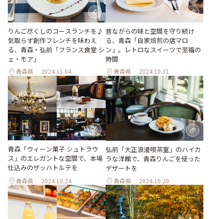
りんご尽くしのコースランチを♪
昔ながらの味と空間を守り続け
気取らず創作フレンチを味わえ
る、青森「自家焙煎の店マロ
る、青森・弘前「フランス食堂 シ
ン」。レトロなスイーツで至福の
ェ・モア」
時間
青森県
2024.11.04
青森県
2024.10.31
青森「ウィーン菓子 シュトラウ
弘前「大正浪漫喫茶室」のハイカ
ス」のエレガントな空間で、本場
ラな洋館で、青森りんごを使った
仕込みのザッハトルテを
デザートを
青森県
2024.10.24
青森県
2024.10.20