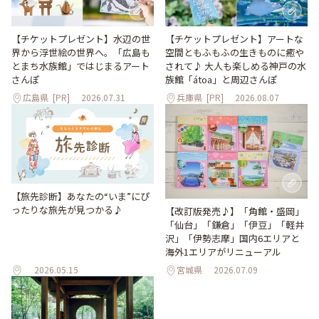
【チケットプレゼント】水辺の世
【チケットプレゼント】アートな
界から浮世絵の世界へ。「広島も
空間ともふもふの生きものに癒や
とまち水族館」ではじまるアート
されて♪ 大人も楽しめる神戸の水
さんぽ
族館「átoa」と周辺さんぽ
広島県
[PR]
2026.07.31
兵庫県
[PR]
2026.08.07
【旅先診断】あなたの“いま”にぴ
ったりな旅先が見つかる♪
【改訂版発売♪】「角館・盛岡」
「仙台」「鎌倉」「伊豆」「軽井
沢」「伊勢志摩」国内6エリアと
海外1エリアがリニューアル
2026.05.15
宮城県
2026.07.09