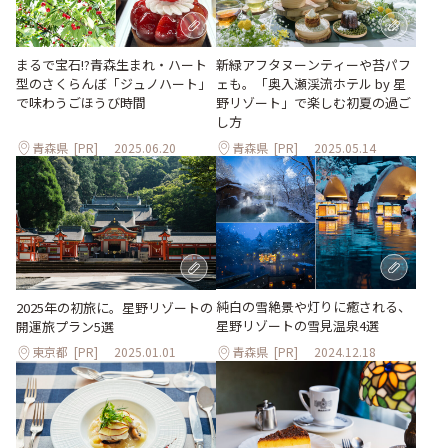
まるで宝石!?青森生まれ・ハート
新緑アフタヌーンティーや苔パフ
型のさくらんぼ「ジュノハート」
ェも。「奥入瀬渓流ホテル by 星
で味わうごほうび時間
野リゾート」で楽しむ初夏の過ご
し方
青森県
[PR]
2025.06.20
青森県
[PR]
2025.05.14
純白の雪絶景や灯りに癒される、
2025年の初旅に。星野リゾートの
星野リゾートの雪見温泉4選
開運旅プラン5選
東京都
[PR]
2025.01.01
青森県
[PR]
2024.12.18