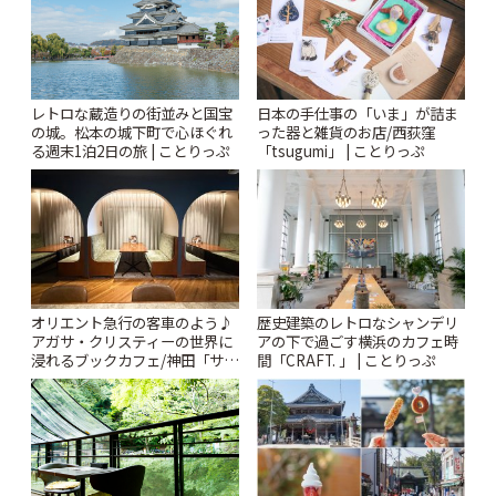
レトロな蔵造りの街並みと国宝
日本の手仕事の「いま」が詰ま
の城。松本の城下町で心ほぐれ
った器と雑貨のお店/西荻窪
る週末1泊2日の旅 | ことりっぷ
「tsugumi」 | ことりっぷ
オリエント急行の客車のよう♪
歴史建築のレトロなシャンデリ
アガサ・クリスティーの世界に
アの下で過ごす横浜のカフェ時
浸れるブックカフェ/神田「サロ
間「CRAFT. 」 | ことりっぷ
ンクリスティ」 | ことりっぷ