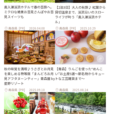
奥入瀬渓流ホテルで春の苔旅へ。
【2泊3日】大人の秋旅♪ 紅葉から
ミクロな絶景お苔見さんぽやお苔
貸切温泉まで、渓流沿いのスロー
見スイーツも
ライフが叶う「奥入瀬渓流ホテ
ル」
青森県
[PR]
2026.04.08
青森県
[PR]
2025.10.29
秋の味覚を満喫♪うさぎとお月見
【青森】りんごを使った“めんこ
を楽しめる特等席「まんどろお月
い”お土産5選～新名物からキュー
見アフタヌーンティー」青森屋 by
トな工芸雑貨まで～
星野リゾート
青森県
[PR]
2025.09.10
青森県
2025.08.24