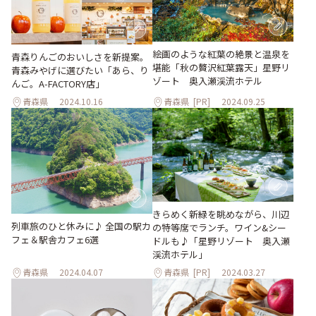
絵画のような紅葉の絶景と温泉を
青森りんごのおいしさを新提案。
堪能「秋の贅沢紅葉露天」星野リ
青森みやげに選びたい「あら、り
ゾート 奥入瀬渓流ホテル
んご。A-FACTORY店」
青森県
2024.10.16
青森県
[PR]
2024.09.25
きらめく新緑を眺めながら、川辺
列車旅のひと休みに♪ 全国の駅カ
の特等席でランチ。ワイン&シー
フェ＆駅舎カフェ6選
ドルも♪「星野リゾート 奥⼊瀬
渓流ホテル」
青森県
2024.04.07
青森県
[PR]
2024.03.27