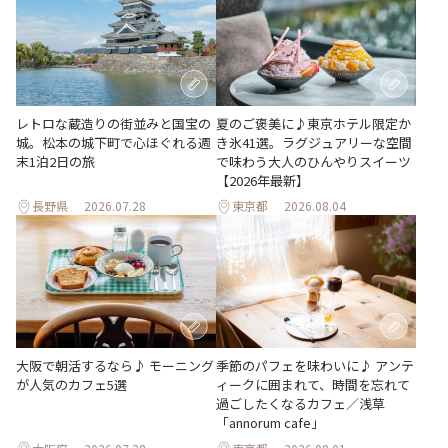
レトロな蔵造りの街並みと国宝の
夏のご褒美に♪東京ホテル限定か
城。松本の城下町で心ほぐれる週
き氷41選。ラグジュアリーな空間
末1泊2日の旅
で味わう大人のひんやりスイーツ
【2026年最新】
長野県
2026.07.28
東京都
2026.08.04
季節のパフェを味わいに♪ アンテ
大阪で朝活するなら♪ モーニング
ィークに囲まれて、時間を忘れて
が人気のカフェ5選
過ごしたくなるカフェ／浅草
「annorum cafe」