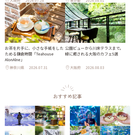
大阪府
2026.07.28
東京都
2026.08.01
お茶を片手に、小さな手紙をした
公園ビューから川床テラスまで。
ためる鎌倉時間「Teahouse
緑に癒される大阪のカフェ5選
AlonAlne」
神奈川県
2026.07.31
大阪府
2026.08.03
おすすめ記事