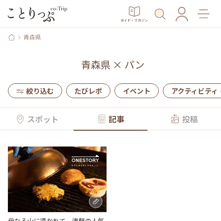
ガイド・マガジン
青森県
青森県
×
パン
絞り込む
たびレポ
イベント
アクティビティ
スポット
記事
投稿
母なる山に導かれて。津軽の人気