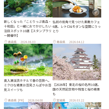
新しくなった「ことりっぷ青森・
弘前の街角で見つけた素敵カフェ
十和田」と一緒におでかけしたい
6選。レトロ&モダンな空間にうっ
注目スポット10選【スタンプラリ
とり
ー開催中】
青森県
2026.06.03
青森県
2026.04.12
奥入瀬渓流ホテルで春の苔旅へ。
【2026年】東北の桜の名所10選。
ミクロな絶景お苔見さんぽやお苔
国の天然記念物や残雪と桜の絶景
見スイーツも
も
青森県
[PR]
2026.04.08
宮城県
2026.03.22