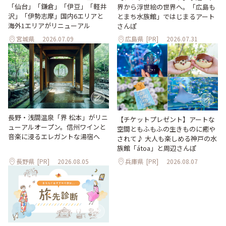
「仙台」「鎌倉」「伊豆」「軽井
界から浮世絵の世界へ。「広島も
沢」「伊勢志摩」国内6エリアと
とまち水族館」ではじまるアート
海外1エリアがリニューアル
さんぽ
宮城県
2026.07.09
広島県
[PR]
2026.07.31
長野・浅間温泉「界 松本」がリニ
【チケットプレゼント】アートな
ューアルオープン。信州ワインと
空間ともふもふの生きものに癒や
音楽に浸るエレガントな湯宿へ
されて♪ 大人も楽しめる神戸の水
族館「átoa」と周辺さんぽ
長野県
[PR]
2026.08.05
兵庫県
[PR]
2026.08.07