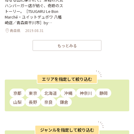
ハンバーガー店が紡ぐ、奇跡のス
トーリー。［TSUGARU Le Bon
Marché・ユイットデュボワ 八幡
崎店／青森県平川市］by
ONESTORY
青森県
2019.08.31
もっとみる
エリアを指定して絞り込む
京都
東京
北海道
沖縄
神奈川
静岡
山梨
長野
奈良
鎌倉
ジャンルを指定して絞り込む