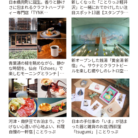
日本橋兜町に誕生。香りと静け
新しくなった「ことりっぷ軽井
さに包まれるクラフトハーブテ
沢」と一緒におでかけしたい注
ィー専門店「TYNK
目スポット13選【スタンプラリ
Kabutocho」 | ことりっぷ
ー開催中】 | ことりっぷ
新オープンした銭湯「黄金湯 新
青葉通の緑を眺めながら、静か
宿」へ。サウナとクラフトビー
な時間を。仙台「Echoes」で
ルを楽しむ癒やしのレトロ空間
楽しむモーニングとランチ | こ
| ことりっぷ
とりっぷ
河津・南伊豆でお泊まり。さり
日本の手仕事の「いま」が詰ま
げない心遣いが心地よい、料理
った器と雑貨のお店/西荻窪
自慢の一軒宿 | ことりっぷ
「tsugumi」 | ことりっぷ