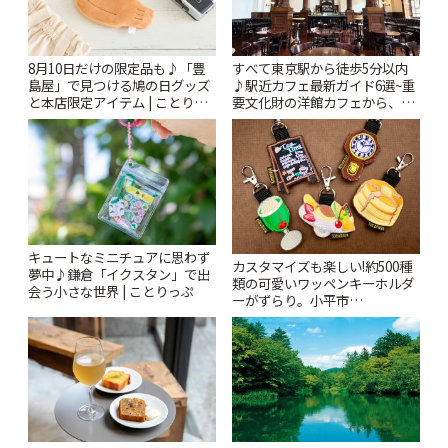
8月10日だけの限定品も♪「豊
すべて東京駅から徒歩5分以内
島屋」で見つける鳩の日グッズ
♪駅近カフェ最新ガイド6選~重
と本店限定アイテム | ことりっ
要文化財の洋館カフェから、改
ぷ
札すぐのレトロ喫茶まで~ | こと
りっぷ
キュートなミニチュアに思わず
カスタマイズも楽しい!約500種
夢中♪鎌倉「イクスタン」で出
類の可愛いワッペンキーホルダ
会う小さな世界 | ことりっぷ
ーがずらり。小平市
「Kimamaya T&K」 | ことりっ
ぷ