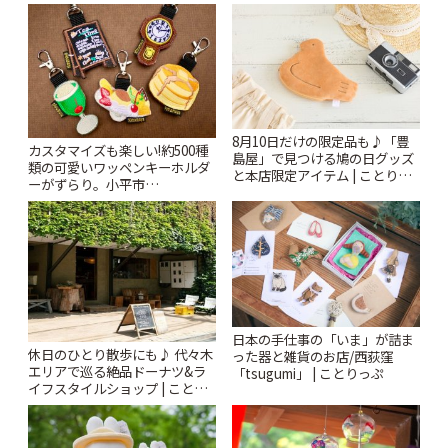
札すぐのレトロ喫茶まで~ | こと
りっぷ
8月10日だけの限定品も♪「豊
カスタマイズも楽しい!約500種
島屋」で見つける鳩の日グッズ
類の可愛いワッペンキーホルダ
と本店限定アイテム | ことりっ
ーがずらり。小平市
ぷ
「Kimamaya T&K」 | ことりっ
ぷ
日本の手仕事の「いま」が詰ま
休日のひとり散歩にも♪ 代々木
った器と雑貨のお店/西荻窪
エリアで巡る絶品ドーナツ&ラ
「tsugumi」 | ことりっぷ
イフスタイルショップ | ことり
っぷ