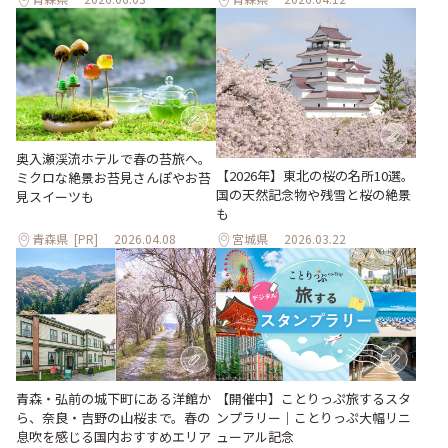
奥入瀬渓流ホテルで春の苔旅へ。
【2026年】東北の桜の名所10選。
ミクロな絶景お苔見さんぽやお苔
国の天然記念物や残雪と桜の絶景
見スイーツも
も
青森県
[PR]
2026.04.08
宮城県
2026.03.22
青森・弘前の城下町にある洋館か
【開催中】ことりっぷ旅するスタ
ら、奈良・吉野の山桜まで。春の
ンプラリー｜ことりっぷ大幅リニ
息吹を感じる国内おすすめエリア
ューアル記念