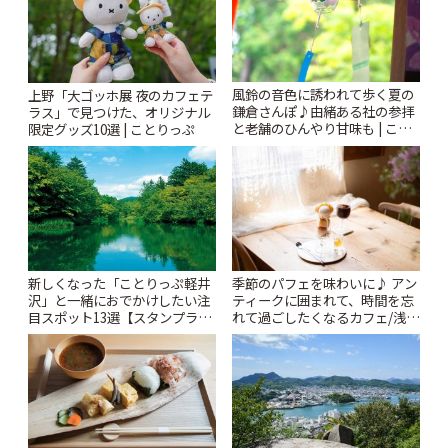
風鈴の音色に誘われて歩く夏の
上野「大ゴッホ展 夜のカフェテ
鎌倉さんぽ♪由緒ある社の参拝
ラス」で見つけた、オリジナル
と老舗のひんやり甘味も | こと
限定グッズ10選 | ことりっぷ
りっぷ
新しくなった「ことりっぷ軽井
季節のパフェを味わいに♪ アン
沢」と一緒におでかけしたい注
ティークに囲まれて、時間を忘
目スポット13選【スタンプラリ
れて過ごしたくなるカフェ/浅草
ー開催中】 | ことりっぷ
「annorum cafe」 | ことりっぷ