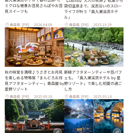
【2泊3日】大人の秋旅♪ 紅葉から
ミクロな絶景お苔見さんぽやお苔
貸切温泉まで、渓流沿いのスロー
見スイーツも
ライフが叶う「奥入瀬渓流ホテ
ル」
青森県
[PR]
2026.04.08
青森県
[PR]
2025.10.29
秋の味覚を満喫♪うさぎとお月見
新緑アフタヌーンティーや苔パフ
を楽しめる特等席「まんどろお月
ェも。「奥入瀬渓流ホテル by 星
見アフタヌーンティー」青森屋 by
野リゾート」で楽しむ初夏の過ご
星野リゾート
し方
青森県
[PR]
2025.09.10
青森県
[PR]
2025.05.14