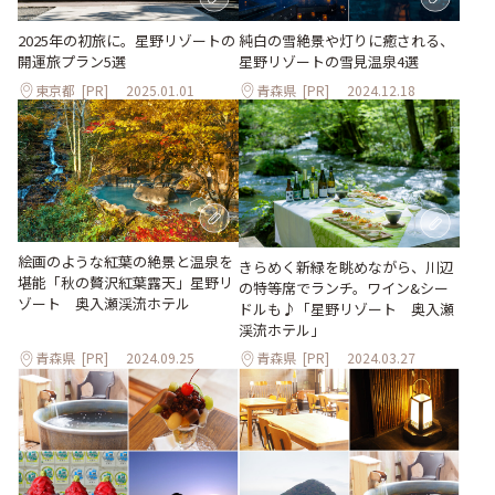
純白の雪絶景や灯りに癒される、
2025年の初旅に。星野リゾートの
星野リゾートの雪見温泉4選
開運旅プラン5選
東京都
[PR]
2025.01.01
青森県
[PR]
2024.12.18
絵画のような紅葉の絶景と温泉を
きらめく新緑を眺めながら、川辺
堪能「秋の贅沢紅葉露天」星野リ
の特等席でランチ。ワイン&シー
ゾート 奥入瀬渓流ホテル
ドルも♪「星野リゾート 奥⼊瀬
渓流ホテル」
青森県
[PR]
2024.09.25
青森県
[PR]
2024.03.27