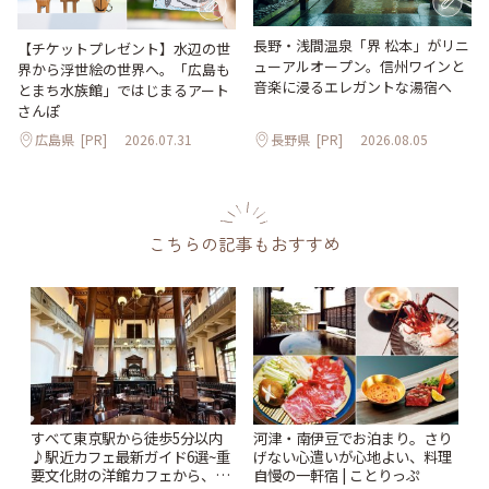
長野・浅間温泉「界 松本」がリニ
【チケットプレゼント】水辺の世
ューアルオープン。信州ワインと
界から浮世絵の世界へ。「広島も
音楽に浸るエレガントな湯宿へ
とまち水族館」ではじまるアート
さんぽ
広島県
[PR]
2026.07.31
長野県
[PR]
2026.08.05
こちらの記事もおすすめ
すべて東京駅から徒歩5分以内
河津・南伊豆でお泊まり。さり
♪駅近カフェ最新ガイド6選~重
げない心遣いが心地よい、料理
要文化財の洋館カフェから、改
自慢の一軒宿 | ことりっぷ