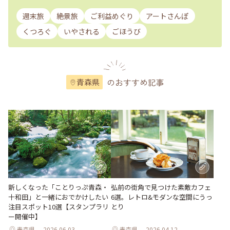
週末旅
絶景旅
ご利益めぐり
アートさんぽ
くつろぐ
いやされる
ごほうび
のおすすめ記事
青森県
新しくなった「ことりっぷ青森・
弘前の街角で見つけた素敵カフェ
十和田」と一緒におでかけしたい
6選。レトロ&モダンな空間にうっ
注目スポット10選【スタンプラリ
とり
ー開催中】
青森県
2026.06.03
青森県
2026.04.12