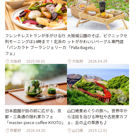
フレンチレストランが手がける行
大阪城公園のそば、ピクニックセ
列モーニングは14時まで！北浜の
ットがかわいいベーグル専門店
「パンカラト ブーランジェリーカ
「Palla Bagels」
フェ」
大阪府
2025.06.01
大阪府
2026.04.29
日本庭園が目の前に広がる、京
山口絶景めぐりの旅へ。世界中か
都・三条通の隠れ家カフェ
ら注目を浴びる神社や古民家カフ
「master-piece coffee KYOTO」
ェ、丘の上の草原も♪
京都府
2026.04.20
山口県
2019.12.01