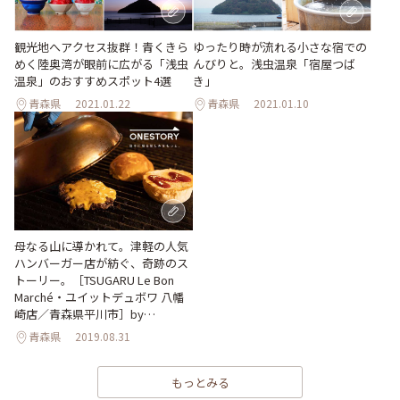
観光地へアクセス抜群！青くきら
ゆったり時が流れる小さな宿での
めく陸奥湾が眼前に広がる「浅虫
んびりと。浅虫温泉「宿屋つば
温泉」のおすすめスポット4選
き」
青森県
2021.01.22
青森県
2021.01.10
母なる山に導かれて。津軽の人気
ハンバーガー店が紡ぐ、奇跡のス
トーリー。［TSUGARU Le Bon
Marché・ユイットデュボワ 八幡
崎店／青森県平川市］by
ONESTORY
青森県
2019.08.31
もっとみる