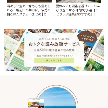
清々しい空気で身も心も清めら
夏休みでも混雑を避けて。のん
れる、朝詣での帰りに。伊勢の
びり過ごせる国内旅先6選【こ
朝ごはんスポットまとめ | こと
とりっぷ編集部おすすめ】 | こ
りっぷ
とりっぷ