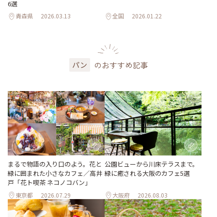
6選
青森県
2026.03.13
全国
2026.01.22
のおすすめ記事
パン
まるで物語の入り口のよう。花と
公園ビューから川床テラスまで。
緑に囲まれた小さなカフェ／高井
緑に癒される大阪のカフェ5選
戸「花ト喫茶 ネコノコバン」
東京都
2026.07.29
大阪府
2026.08.03