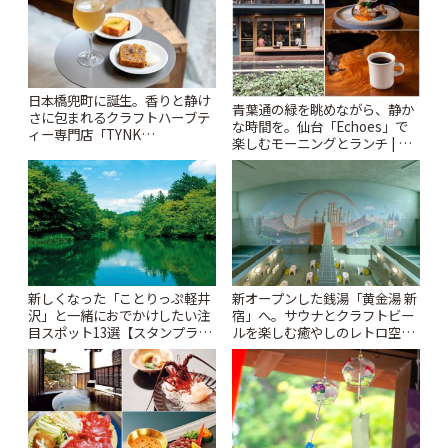
日本橋兜町に誕生。香りと静け
青葉通の緑を眺めながら、静か
さに包まれるクラフトハーブテ
な時間を。仙台「Echoes」で
ィー専門店「TYNK
楽しむモーニングとランチ | こ
Kabutocho」 | ことりっぷ
とりっぷ
新しくなった「ことりっぷ軽井
新オープンした銭湯「黄金湯 新
沢」と一緒におでかけしたい注
宿」へ。サウナとクラフトビー
目スポット13選【スタンプラリ
ルを楽しむ癒やしのレトロ空間
ー開催中】 | ことりっぷ
| ことりっぷ