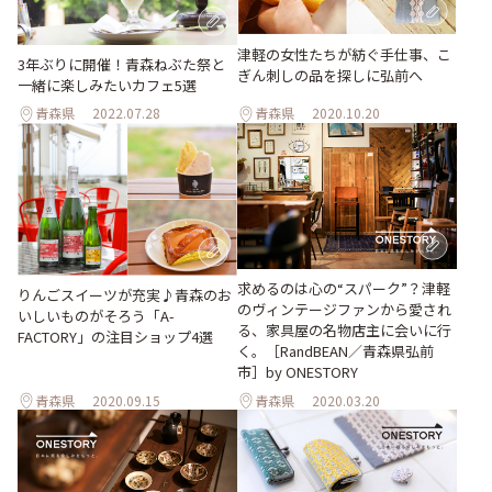
津軽の女性たちが紡ぐ手仕事、こ
3年ぶりに開催！青森ねぶた祭と
ぎん刺しの品を探しに弘前へ
一緒に楽しみたいカフェ5選
青森県
2022.07.28
青森県
2020.10.20
求めるのは心の“スパーク”？津軽
りんごスイーツが充実♪青森のお
のヴィンテージファンから愛され
いしいものがそろう「A-
る、家具屋の名物店主に会いに行
FACTORY」の注目ショップ4選
く。［RandBEAN／青森県弘前
市］by ONESTORY
青森県
2020.09.15
青森県
2020.03.20