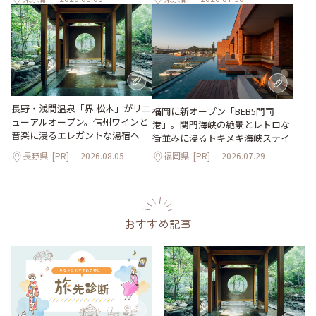
長野・浅間温泉「界 松本」がリニ
福岡に新オープン「BEB5門司
ューアルオープン。信州ワインと
港」。関門海峡の絶景とレトロな
音楽に浸るエレガントな湯宿へ
街並みに浸るトキメキ海峡ステイ
長野県
[PR]
2026.08.05
福岡県
[PR]
2026.07.29
おすすめ記事