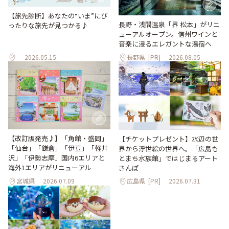
【旅先診断】あなたの“いま”にぴ
長野・浅間温泉「界 松本」がリニ
ったりな旅先が見つかる♪
ューアルオープン。信州ワインと
音楽に浸るエレガントな湯宿へ
2026.05.15
長野県
[PR]
2026.08.05
【改訂版発売♪】「角館・盛岡」
【チケットプレゼント】水辺の世
「仙台」「鎌倉」「伊豆」「軽井
界から浮世絵の世界へ。「広島も
沢」「伊勢志摩」国内6エリアと
とまち水族館」ではじまるアート
海外1エリアがリニューアル
さんぽ
宮城県
2026.07.09
広島県
[PR]
2026.07.31