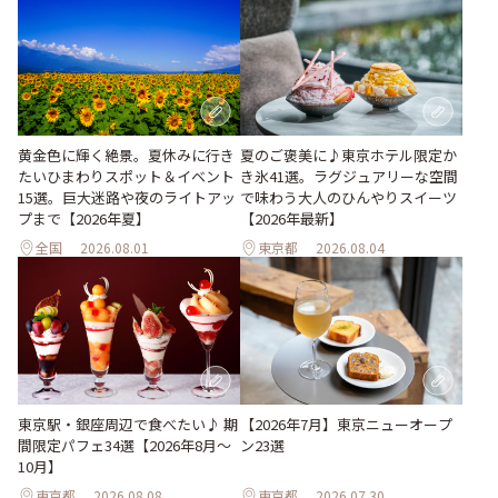
黄金色に輝く絶景。夏休みに行き
夏のご褒美に♪東京ホテル限定か
たいひまわりスポット＆イベント
き氷41選。ラグジュアリーな空間
15選。巨大迷路や夜のライトアッ
で味わう大人のひんやりスイーツ
プまで【2026年夏】
【2026年最新】
全国
2026.08.01
東京都
2026.08.04
東京駅・銀座周辺で食べたい♪ 期
【2026年7月】東京ニューオープ
間限定パフェ34選【2026年8月～
ン23選
10月】
東京都
2026.08.08
東京都
2026.07.30