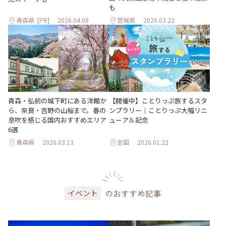
も
青森県
[PR]
2026.04.08
宮城県
2026.03.22
青森・弘前の城下町にある洋館か
【開催中】ことりっぷ旅するスタ
ら、奈良・吉野の山桜まで。春の
ンプラリー｜ことりっぷ大幅リニ
息吹を感じる国内おすすめエリア
ューアル記念
6選
青森県
2026.03.13
全国
2026.01.22
のおすすめ記事
イベント