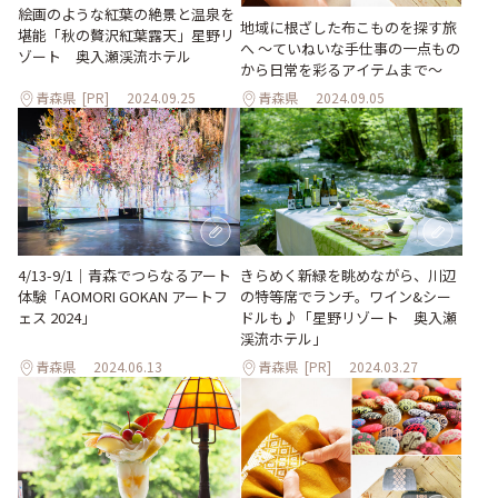
絵画のような紅葉の絶景と温泉を
地域に根ざした布こものを探す旅
堪能「秋の贅沢紅葉露天」星野リ
へ 〜ていねいな手仕事の一点もの
ゾート 奥入瀬渓流ホテル
から日常を彩るアイテムまで〜
青森県
[PR]
2024.09.25
青森県
2024.09.05
4/13-9/1｜青森でつらなるアート
きらめく新緑を眺めながら、川辺
体験「AOMORI GOKAN アートフ
の特等席でランチ。ワイン&シー
ェス 2024」
ドルも♪「星野リゾート 奥⼊瀬
渓流ホテル」
青森県
2024.06.13
青森県
[PR]
2024.03.27