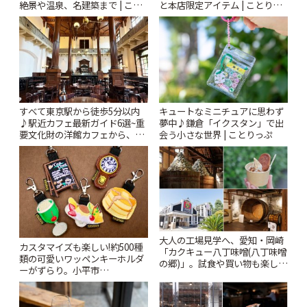
絶景や温泉、名建築まで | こと
と本店限定アイテム | ことりっ
りっぷ
ぷ
すべて東京駅から徒歩5分以内
キュートなミニチュアに思わず
♪駅近カフェ最新ガイド6選~重
夢中♪鎌倉「イクスタン」で出
要文化財の洋館カフェから、改
会う小さな世界 | ことりっぷ
札すぐのレトロ喫茶まで~ | こと
りっぷ
大人の工場見学へ、愛知・岡崎
カスタマイズも楽しい!約500種
「カクキュー八丁味噌(八丁味噌
類の可愛いワッペンキーホルダ
の郷)」。試食や買い物も楽しみ
ーがずらり。小平市
♪ | ことりっぷ
「Kimamaya T&K」 | ことりっ
ぷ