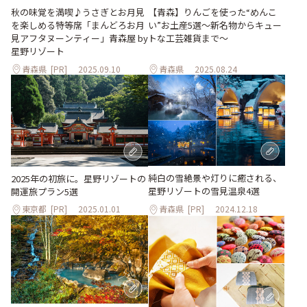
秋の味覚を満喫♪うさぎとお月見
【青森】りんごを使った“めんこ
を楽しめる特等席「まんどろお月
い”お土産5選～新名物からキュー
見アフタヌーンティー」青森屋 by
トな工芸雑貨まで～
星野リゾート
青森県
[PR]
2025.09.10
青森県
2025.08.24
純白の雪絶景や灯りに癒される、
2025年の初旅に。星野リゾートの
星野リゾートの雪見温泉4選
開運旅プラン5選
東京都
[PR]
2025.01.01
青森県
[PR]
2024.12.18