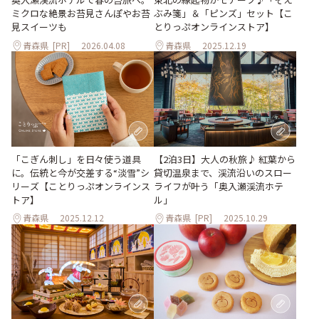
ミクロな絶景お苔見さんぽやお苔
ぶみ箋」＆「ピンズ」セット【こ
見スイーツも
とりっぷオンラインストア】
青森県
[PR]
2026.04.08
青森県
2025.12.19
「こぎん刺し」を日々使う道具
【2泊3日】大人の秋旅♪ 紅葉から
に。伝統と今が交差する“淡雪”シ
貸切温泉まで、渓流沿いのスロー
リーズ【ことりっぷオンラインス
ライフが叶う「奥入瀬渓流ホテ
トア】
ル」
青森県
2025.12.12
青森県
[PR]
2025.10.29