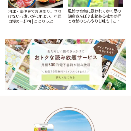
風鈴の音色に誘われて歩く夏の
河津・南伊豆でお泊まり。さり
鎌倉さんぽ♪由緒ある社の参拝
げない心遣いが心地よい、料理
と老舗のひんやり甘味も | こと
自慢の一軒宿 | ことりっぷ
りっぷ