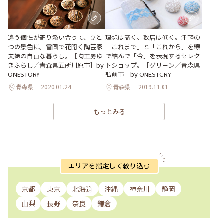
違う個性が寄り添い合って、ひと
理想は高く、敷居は低く。津軽の
つの景色に。雪国で花開く陶芸家
「これまで」と「これから」を線
夫婦の自由な暮らし。［陶工房ゆ
で結んで「今」を表現するセレク
きふらし／青森県五所川原市］by
トショップ。［グリーン／青森県
ONESTORY
弘前市］by ONESTORY
青森県
2020.01.24
青森県
2019.11.01
もっとみる
エリアを指定して絞り込む
京都
東京
北海道
沖縄
神奈川
静岡
山梨
長野
奈良
鎌倉