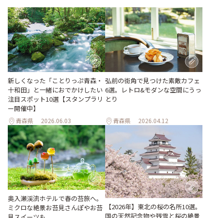
新しくなった「ことりっぷ青森・
弘前の街角で見つけた素敵カフェ
十和田」と一緒におでかけしたい
6選。レトロ&モダンな空間にうっ
注目スポット10選【スタンプラリ
とり
ー開催中】
青森県
2026.06.03
青森県
2026.04.12
奥入瀬渓流ホテルで春の苔旅へ。
【2026年】東北の桜の名所10選。
ミクロな絶景お苔見さんぽやお苔
国の天然記念物や残雪と桜の絶景
見スイーツも