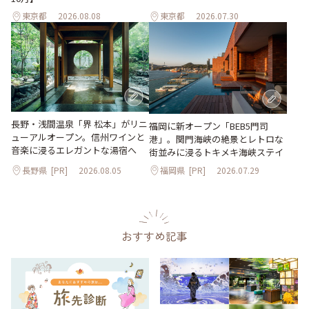
東京都
2026.08.08
東京都
2026.07.30
長野・浅間温泉「界 松本」がリニ
福岡に新オープン「BEB5門司
ューアルオープン。信州ワインと
港」。関門海峡の絶景とレトロな
音楽に浸るエレガントな湯宿へ
街並みに浸るトキメキ海峡ステイ
長野県
[PR]
2026.08.05
福岡県
[PR]
2026.07.29
おすすめ記事