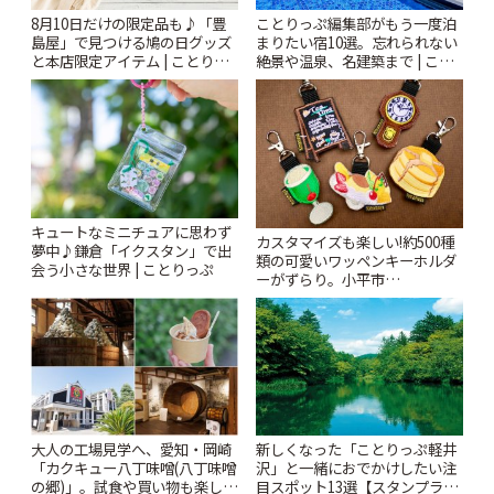
8月10日だけの限定品も♪「豊
ことりっぷ編集部がもう一度泊
島屋」で見つける鳩の日グッズ
まりたい宿10選。忘れられない
と本店限定アイテム | ことりっ
絶景や温泉、名建築まで | こと
ぷ
りっぷ
キュートなミニチュアに思わず
カスタマイズも楽しい!約500種
夢中♪鎌倉「イクスタン」で出
類の可愛いワッペンキーホルダ
会う小さな世界 | ことりっぷ
ーがずらり。小平市
「Kimamaya T&K」 | ことりっ
ぷ
大人の工場見学へ、愛知・岡崎
新しくなった「ことりっぷ軽井
「カクキュー八丁味噌(八丁味噌
沢」と一緒におでかけしたい注
の郷)」。試食や買い物も楽しみ
目スポット13選【スタンプラリ