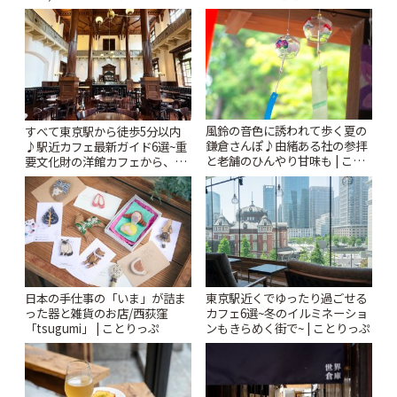
♪ | ことりっぷ
ー開催中】 | ことりっぷ
風鈴の音色に誘われて歩く夏の
すべて東京駅から徒歩5分以内
鎌倉さんぽ♪由緒ある社の参拝
♪駅近カフェ最新ガイド6選~重
と老舗のひんやり甘味も | こと
要文化財の洋館カフェから、改
りっぷ
札すぐのレトロ喫茶まで~ | こと
りっぷ
日本の手仕事の「いま」が詰ま
東京駅近くでゆったり過ごせる
った器と雑貨のお店/西荻窪
カフェ6選~冬のイルミネーショ
「tsugumi」 | ことりっぷ
ンもきらめく街で~ | ことりっぷ