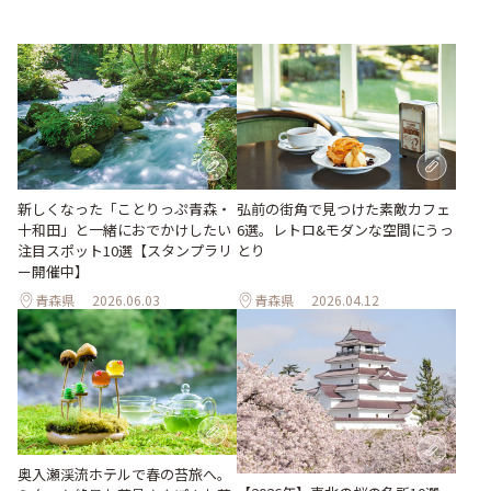
新しくなった「ことりっぷ青森・
弘前の街角で見つけた素敵カフェ
十和田」と一緒におでかけしたい
6選。レトロ&モダンな空間にうっ
注目スポット10選【スタンプラリ
とり
ー開催中】
青森県
2026.06.03
青森県
2026.04.12
奥入瀬渓流ホテルで春の苔旅へ。