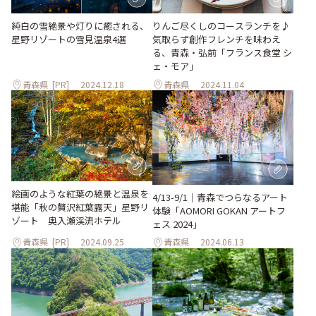
純白の雪絶景や灯りに癒される、
りんご尽くしのコースランチを♪
星野リゾートの雪見温泉4選
気取らず創作フレンチを味わえ
る、青森・弘前「フランス食堂 シ
ェ・モア」
青森県
[PR]
2024.12.18
青森県
2024.11.04
絵画のような紅葉の絶景と温泉を
4/13-9/1｜青森でつらなるアート
堪能「秋の贅沢紅葉露天」星野リ
体験「AOMORI GOKAN アートフ
ゾート 奥入瀬渓流ホテル
ェス 2024」
青森県
[PR]
2024.09.25
青森県
2024.06.13