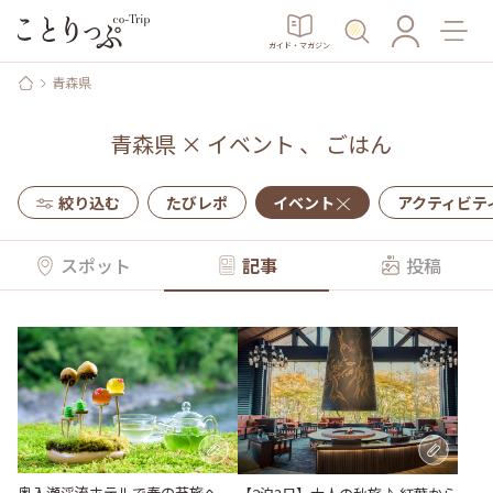
ガイド・マガジン
青森県
青森県
×
イベント
、
ごはん
絞り込む
たびレポ
イベント
アクティビテ
スポット
記事
投稿
奥入瀬渓流ホテルで春の苔旅へ。