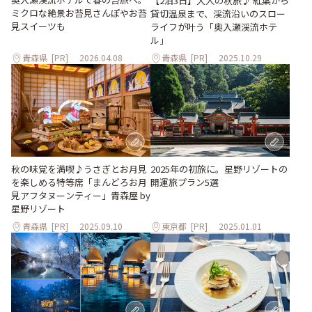
【2泊3日】大人の秋旅♪ 紅葉から
ミクロな絶景お苔見さんぽやお苔
貸切温泉まで、渓流沿いのスロー
見スイーツも
ライフが叶う「奥入瀬渓流ホテ
ル」
青森県
[PR]
2026.04.08
青森県
[PR]
2025.10.29
秋の味覚を満喫♪うさぎとお月見
2025年の初旅に。星野リゾートの
を楽しめる特等席「まんどろお月
開運旅プラン5選
見アフタヌーンティー」青森屋 by
星野リゾート
青森県
[PR]
2025.09.10
東京都
[PR]
2025.01.01