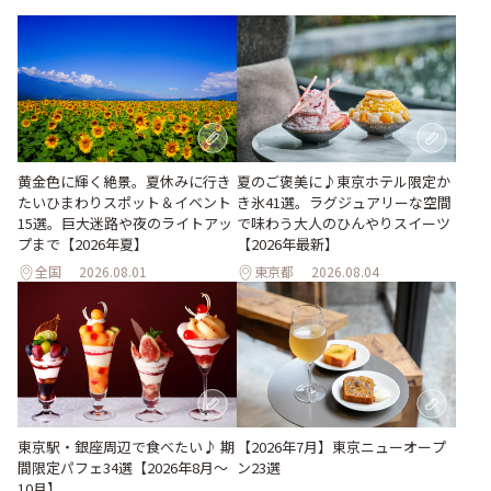
黄金色に輝く絶景。夏休みに行き
夏のご褒美に♪東京ホテル限定か
たいひまわりスポット＆イベント
き氷41選。ラグジュアリーな空間
15選。巨大迷路や夜のライトアッ
で味わう大人のひんやりスイーツ
プまで【2026年夏】
【2026年最新】
全国
2026.08.01
東京都
2026.08.04
東京駅・銀座周辺で食べたい♪ 期
【2026年7月】東京ニューオープ
間限定パフェ34選【2026年8月～
ン23選
10月】