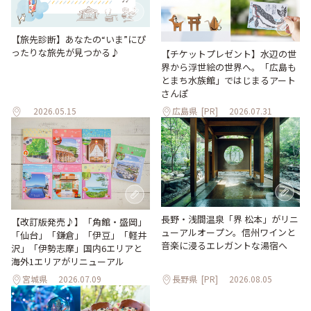
【旅先診断】あなたの“いま”にぴ
ったりな旅先が見つかる♪
【チケットプレゼント】水辺の世
界から浮世絵の世界へ。「広島も
とまち水族館」ではじまるアート
さんぽ
2026.05.15
広島県
[PR]
2026.07.31
長野・浅間温泉「界 松本」がリニ
【改訂版発売♪】「角館・盛岡」
ューアルオープン。信州ワインと
「仙台」「鎌倉」「伊豆」「軽井
音楽に浸るエレガントな湯宿へ
沢」「伊勢志摩」国内6エリアと
海外1エリアがリニューアル
宮城県
2026.07.09
長野県
[PR]
2026.08.05