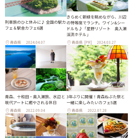
きらめく新緑を眺めながら、川辺
列車旅のひと休みに♪ 全国の駅カ
の特等席でランチ。ワイン&シー
フェ＆駅舎カフェ6選
ドルも♪「星野リゾート 奥⼊瀬
渓流ホテル」
青森県
2024.04.07
青森県
[PR]
2024.03.27
青森、十和田・奥入瀬旅、水辺と
3年ぶりに開催！青森ねぶた祭と
現代アートに癒やされる休日
一緒に楽しみたいカフェ5選
青森県
2022.09.04
青森県
2022.07.28