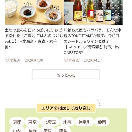
年齢も経歴もバラバラ。そんな津
土地の恵みを口いっぱいにほおば
軽の“ONE TEAM”が醸す、今注目
る幸せを【ご当地 ごはんのおとも
のシードル＆ワインとは？
vol.１】〜北海道・青森・岩手
［GARUTSU／青森県弘前市］by
編〜
ONESTORY
北海道
2020.07.30
青森県
2020.04.17
もっとみる
エリアを指定して絞り込む
京都
東京
北海道
沖縄
神奈川
静岡
山梨
長野
奈良
鎌倉