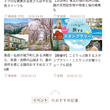
【2026年】東北の桜の名所10選。
ミクロな絶景お苔見さんぽやお苔
国の天然記念物や残雪と桜の絶景
見スイーツも
も
青森県
[PR]
2026.04.08
宮城県
2026.03.22
青森・弘前の城下町にある洋館か
【開催中】ことりっぷ旅するスタ
ら、奈良・吉野の山桜まで。春の
ンプラリー｜ことりっぷ大幅リニ
息吹を感じる国内おすすめエリア
ューアル記念
6選
青森県
2026.03.13
全国
2026.01.22
のおすすめ記事
イベント