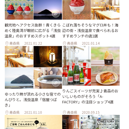
観光地へアクセス抜群！青くきら
こぼれ落ちそうなマグロ丼も！海
めく陸奥湾が眼前に広がる「浅虫
辺の街・浅虫温泉で食べられるお
温泉」のおすすめスポット4選
すすめランチの店2選
青森県
2021.01.22
青森県
2021.01.14
りんごスイーツが充実♪青森のお
ゆったり時が流れる小さな宿での
いしいものがそろう「A-
んびりと。浅虫温泉「宿屋つば
FACTORY」の注目ショップ4選
き」
青森県
2021.01.10
青森県
2020.09.15