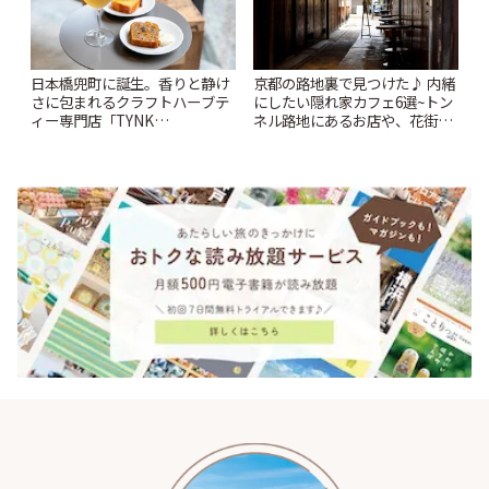
日本橋兜町に誕生。香りと静け
京都の路地裏で見つけた♪ 内緒
さに包まれるクラフトハーブテ
にしたい隠れ家カフェ6選~トン
ィー専門店「TYNK
ネル路地にあるお店や、花街の
Kabutocho」 | ことりっぷ
人気店も~ | ことりっぷ