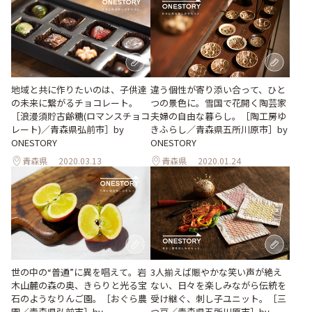
地域と共に作りたいのは、子供達
違う個性が寄り添い合って、ひと
の未来に繋がるチョコレート。
つの景色に。雪国で花開く陶芸家
［浪漫須貯古齢糖(ロマンスチョコ
夫婦の自由な暮らし。［陶工房ゆ
レート)／青森県弘前市］by
きふらし／青森県五所川原市］by
ONESTORY
ONESTORY
青森県
2020.03.13
青森県
2020.01.24
世の中の“普通”に異を唱えて。岩
3人揃えば賑やかな笑い声が絶え
木山麓の森の奥、きらりと光る宝
ない、日々を楽しみながら伝統を
石のようなりんご園。［おぐら農
受け継ぐ、刺し子ユニット。［三
園／青森県弘前市］by
つ豆／青森県五所川原市］by