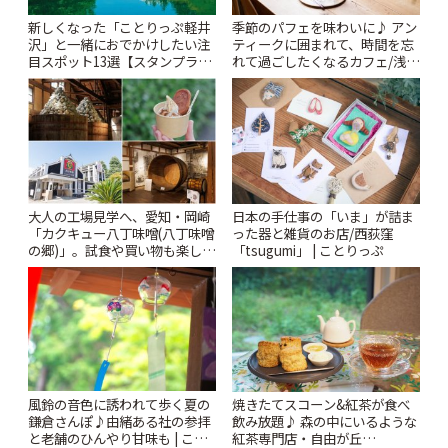
新しくなった「ことりっぷ軽井
季節のパフェを味わいに♪ アン
沢」と一緒におでかけしたい注
ティークに囲まれて、時間を忘
目スポット13選【スタンプラリ
れて過ごしたくなるカフェ/浅草
ー開催中】 | ことりっぷ
「annorum cafe」 | ことりっぷ
大人の工場見学へ、愛知・岡崎
日本の手仕事の「いま」が詰ま
「カクキュー八丁味噌(八丁味噌
った器と雑貨のお店/西荻窪
の郷)」。試食や買い物も楽しみ
「tsugumi」 | ことりっぷ
♪ | ことりっぷ
風鈴の音色に誘われて歩く夏の
焼きたてスコーン&紅茶が食べ
鎌倉さんぽ♪由緒ある社の参拝
飲み放題♪ 森の中にいるような
と老舗のひんやり甘味も | こと
紅茶専門店・自由が丘