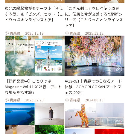
東北の縁起物がモチーフ♪「そえ
「こぎん刺し」を日々使う道具
ぶみ箋」＆「ピンズ」セット【こ
に。伝統と今が交差する“淡雪”シ
とりっぷオンラインストア】
リーズ【ことりっぷオンラインス
トア】
青森県
2025.12.19
青森県
2025.12.12
【好評発売中】ことりっぷ
4/13-9/1｜青森でつらなるアート
Magazine Vol.44 2025春「アート
体験「AOMORI GOKAN アートフ
な場所を探す旅」
ェス 2024」
兵庫県
2025.02.28
青森県
2024.06.13