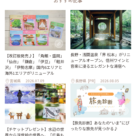
おすすめ記事
長野・浅間温泉「界 松本」がリニ
【改訂版発売♪】「角館・盛岡」
ューアルオープン。信州ワインと
「仙台」「鎌倉」「伊豆」「軽井
音楽に浸るエレガントな湯宿へ
沢」「伊勢志摩」国内6エリアと
海外1エリアがリニューアル
宮城県
2026.07.09
長野県
[PR]
2026.08.05
【旅先診断】あなたの“いま”にぴ
ったりな旅先が見つかる♪
【チケットプレゼント】水辺の世
界から浮世絵の世界へ。「広島も