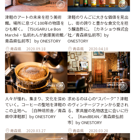
津軽のアートの未来を担う美術
津軽のりんごに大きな価値を見出
館。場所に息づく100年の物語を
し、街の誇りと豊かな食文化を担
ひも解く。［TSUGARU Le Bon
う醸造酢に。［カネショウ株式会
Marché・弘前れんが倉庫美術館／
社／青森県弘前市］by
青森県弘前市］ by ONESTORY
ONESTORY
青森県
2020.09.18
青森県
2020.04.10
人々が憧れ、集まり、文化を深め
求めるのは心の“スパーク”？津軽
ていく。コーヒーの聖地を津軽の
のヴィンテージファンから愛され
この土地へ。［白神焙煎舎／青森
る、家具屋の名物店主に会いに行
県中津軽郡］by ONESTORY
く。［RandBEAN／青森県弘前
市］by ONESTORY
青森県
2020.03.27
青森県
2020.03.20