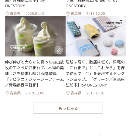
ONESTORY
ONESTORY
青森県
2020.01.10
青森県
2019.12.20
伸び伸びと大らかに育った自由放
理想は高く、敷居は低く。津軽の
牧の牛たちに囲まれて、本物の美
「これまで」と「これから」を線
味しさを探求し続ける酪農家。
で結んで「今」を表現するセレク
［アビタニアジャージーファーム
トショップ。［グリーン／青森県
／青森県西津軽郡］
弘前市］by ONESTORY
青森県
2019.12.06
青森県
2019.11.01
もっとみる