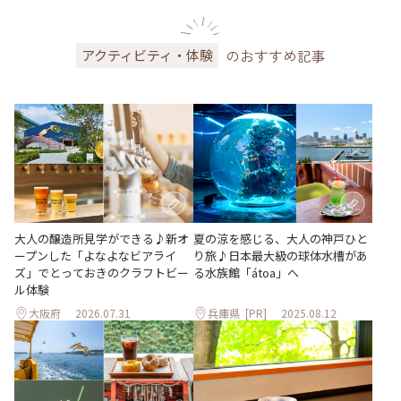
のおすすめ記事
アクティビティ・体験
大人の醸造所見学ができる♪新オ
夏の涼を感じる、大人の神戸ひと
ープンした「よなよなビアライ
り旅♪日本最大級の球体水槽があ
ズ」でとっておきのクラフトビー
る水族館「átoa」へ
ル体験
大阪府
2026.07.31
兵庫県
[PR]
2025.08.12