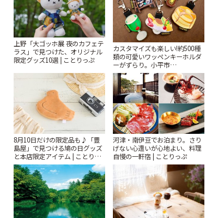
上野「大ゴッホ展 夜のカフェテ
カスタマイズも楽しい!約500種
ラス」で見つけた、オリジナル
類の可愛いワッペンキーホルダ
限定グッズ10選 | ことりっぷ
ーがずらり。小平市
「Kimamaya T&K」 | ことりっ
ぷ
8月10日だけの限定品も♪「豊
河津・南伊豆でお泊まり。さり
島屋」で見つける鳩の日グッズ
げない心遣いが心地よい、料理
と本店限定アイテム | ことりっ
自慢の一軒宿 | ことりっぷ
ぷ