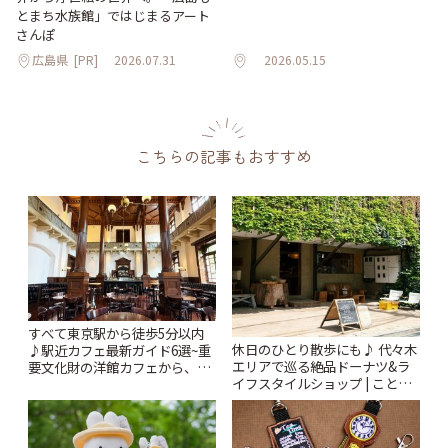
とまち水族館」ではじまるアート
さんぽ
広島県
[PR]
2026.07.31
2026.05.15
こちらの記事もおすすめ
すべて東京駅から徒歩5分以内
休日のひとり散歩にも♪ 代々木
♪駅近カフェ最新ガイド6選~重
エリアで巡る絶品ドーナツ&ラ
要文化財の洋館カフェから、改
イフスタイルショップ | ことり
札すぐのレトロ喫茶まで~ | こと
っぷ
りっぷ