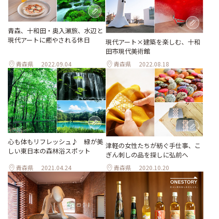
青森、十和田・奥入瀬旅、水辺と
現代アートに癒やされる休日
現代アート×建築を楽しむ、十和
田市現代美術館
青森県
2022.09.04
青森県
2022.08.18
心も体もリフレッシュ♪ 緑が美
津軽の女性たちが紡ぐ手仕事、こ
しい東日本の森林浴スポット
ぎん刺しの品を探しに弘前へ
青森県
2021.04.24
青森県
2020.10.20