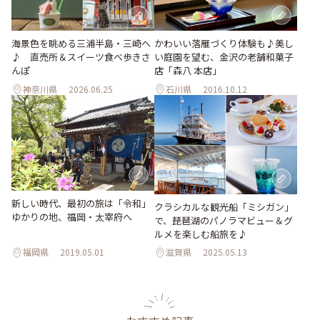
海景色を眺める三浦半島・三崎へ
かわいい落雁づくり体験も♪美し
♪ 直売所＆スイーツ食べ歩きさ
い庭園を望む、金沢の老舗和菓子
んぽ
店「森八 本店」
神奈川県
2026.06.25
石川県
2016.10.12
新しい時代、最初の旅は「令和」
クラシカルな観光船「ミシガン」
ゆかりの地、福岡・太宰府へ
で、琵琶湖のパノラマビュー＆グ
ルメを楽しむ船旅を♪
福岡県
2019.05.01
滋賀県
2025.05.13