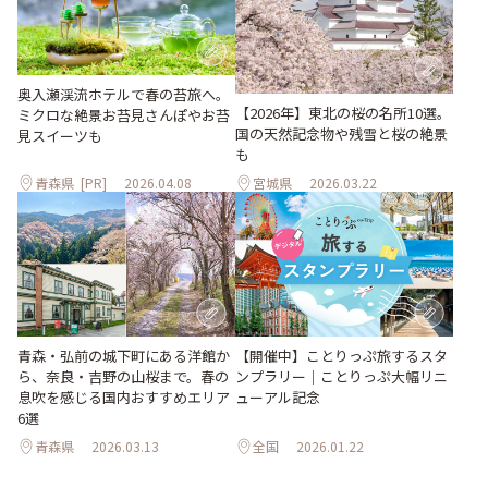
奥入瀬渓流ホテルで春の苔旅へ。
【2026年】東北の桜の名所10選。
ミクロな絶景お苔見さんぽやお苔
国の天然記念物や残雪と桜の絶景
見スイーツも
も
青森県
[PR]
2026.04.08
宮城県
2026.03.22
青森・弘前の城下町にある洋館か
【開催中】ことりっぷ旅するスタ
ら、奈良・吉野の山桜まで。春の
ンプラリー｜ことりっぷ大幅リニ
息吹を感じる国内おすすめエリア
ューアル記念
6選
青森県
2026.03.13
全国
2026.01.22