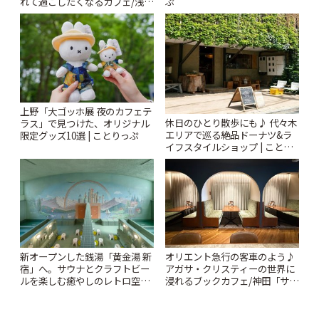
れて過ごしたくなるカフェ/浅草
ぷ
「annorum cafe」 | ことりっぷ
上野「大ゴッホ展 夜のカフェテ
休日のひとり散歩にも♪ 代々木
ラス」で見つけた、オリジナル
エリアで巡る絶品ドーナツ&ラ
限定グッズ10選 | ことりっぷ
イフスタイルショップ | ことり
っぷ
新オープンした銭湯「黄金湯 新
オリエント急行の客車のよう♪
宿」へ。サウナとクラフトビー
アガサ・クリスティーの世界に
ルを楽しむ癒やしのレトロ空間
浸れるブックカフェ/神田「サロ
| ことりっぷ
ンクリスティ」 | ことりっぷ