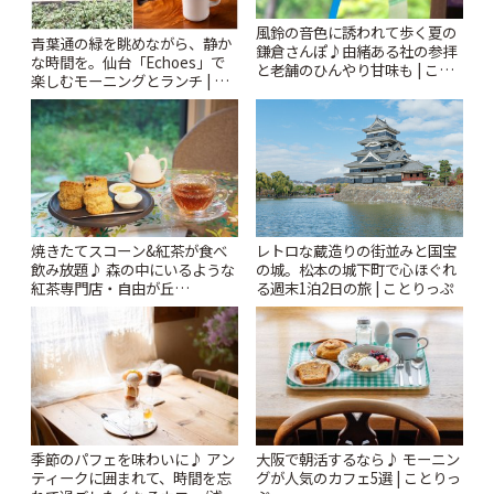
風鈴の音色に誘われて歩く夏の
青葉通の緑を眺めながら、静か
鎌倉さんぽ♪由緒ある社の参拝
な時間を。仙台「Echoes」で
と老舗のひんやり甘味も | こと
楽しむモーニングとランチ | こ
りっぷ
とりっぷ
焼きたてスコーン&紅茶が食べ
レトロな蔵造りの街並みと国宝
飲み放題♪ 森の中にいるような
の城。松本の城下町で心ほぐれ
紅茶専門店・自由が丘
る週末1泊2日の旅 | ことりっぷ
「YOTSUBA TEA」でのんびり
時間 | ことりっぷ
季節のパフェを味わいに♪ アン
大阪で朝活するなら♪ モーニン
ティークに囲まれて、時間を忘
グが人気のカフェ5選 | ことりっ