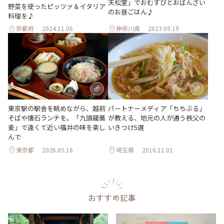
天松堂」でおむすびとおばんざい
野菜を使ったピッツァ＆イタリア
のお昼ごはん♪
料理を♪
京都府
2024.11.06
神奈川県
2023.09.19
東京駅の駅舎を眺めながら、越前
パートナーメディア「ちちぶる」
そばや懐石ランチを。「九頭龍蕎
が教える、地元の人が通う秩父の
麦」で遠くて近い福井の味を楽し
いきつけ5選
んで
東京都
2026.05.16
埼玉県
2016.11.01
おすすめ記事