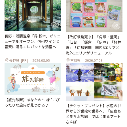
長野・浅間温泉「界 松本」がリニ
【改訂版発売♪】「角館・盛岡」
ューアルオープン。信州ワインと
「仙台」「鎌倉」「伊豆」「軽井
音楽に浸るエレガントな湯宿へ
沢」「伊勢志摩」国内6エリアと
海外1エリアがリニューアル
長野県
[PR]
2026.08.05
宮城県
2026.07.09
【旅先診断】あなたの“いま”にぴ
ったりな旅先が見つかる♪
【チケットプレゼント】水辺の世
界から浮世絵の世界へ。「広島も
とまち水族館」ではじまるアート
さんぽ