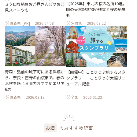
【2026年】東北の桜の名所10選。
ミクロな絶景お苔見さんぽやお苔
国の天然記念物や残雪と桜の絶景
見スイーツも
も
青森県
[PR]
2026.04.08
宮城県
2026.03.22
青森・弘前の城下町にある洋館か
【開催中】ことりっぷ旅するスタ
ら、奈良・吉野の山桜まで。春の
ンプラリー｜ことりっぷ大幅リニ
息吹を感じる国内おすすめエリア
ューアル記念
6選
青森県
2026.03.13
全国
2026.01.22
のおすすめ記事
お酒