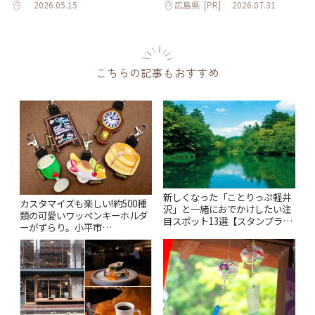
2026.05.15
広島県
[PR]
2026.07.31
こちらの記事もおすすめ
新しくなった「ことりっぷ軽井
カスタマイズも楽しい!約500種
沢」と一緒におでかけしたい注
類の可愛いワッペンキーホルダ
目スポット13選【スタンプラリ
ーがずらり。小平市
ー開催中】 | ことりっぷ
「Kimamaya T&K」 | ことりっ
ぷ