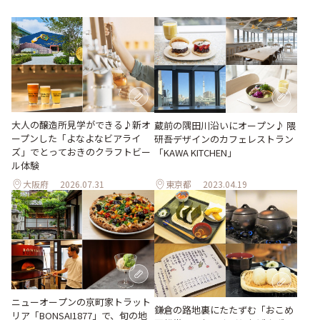
大人の醸造所見学ができる♪新オ
蔵前の隅田川沿いにオープン♪ 隈
ープンした「よなよなビアライ
研吾デザインのカフェレストラン
ズ」でとっておきのクラフトビー
「KAWA KITCHEN」
ル体験
大阪府
2026.07.31
東京都
2023.04.19
ニューオープンの京町家トラット
鎌倉の路地裏にたたずむ「おこめ
リア「BONSAI1877」で、旬の地