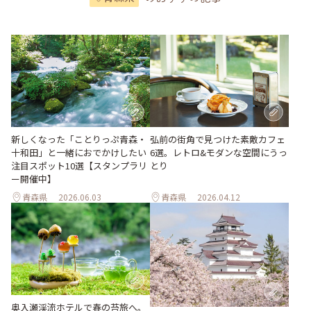
新しくなった「ことりっぷ青森・
弘前の街角で見つけた素敵カフェ
十和田」と一緒におでかけしたい
6選。レトロ&モダンな空間にうっ
注目スポット10選【スタンプラリ
とり
ー開催中】
青森県
2026.06.03
青森県
2026.04.12
奥入瀬渓流ホテルで春の苔旅へ。