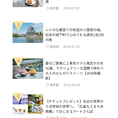
選
東京都
2026.07.30
3
レトロな蔵造りの街並みと国宝の城。
松本の城下町で心ほぐれる週末1泊2日
の旅
長野県
2026.07.28
4
夏のご褒美に♪東京ホテル限定かき氷
41選。ラグジュアリーな空間で味わう
大人のひんやりスイーツ【2026年最
新】
東京都
2026.08.04
5
【チケットプレゼント】水辺の世界か
ら浮世絵の世界へ。「広島もとまち水
族館」ではじまるアートさんぽ