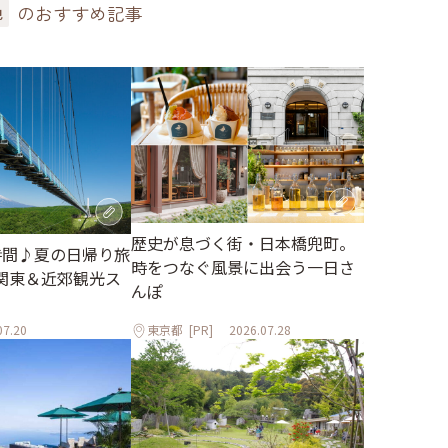
のおすすめ記事
色
歴史が息づく街・日本橋兜町。
時間♪夏の日帰り旅
時をつなぐ風景に出会う一日さ
関東＆近郊観光ス
んぽ
07.20
東京都
[PR]
2026.07.28