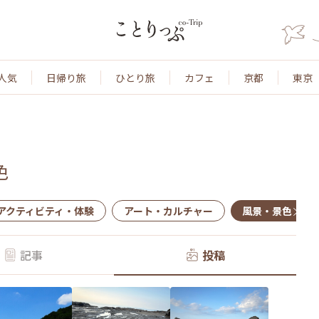
人気
日帰り旅
ひとり旅
カフェ
京都
東京
色
アクティビティ・体験
アート・カルチャー
風景・景色
記事
投稿