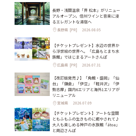
長野・浅間温泉「界 松本」がリニュー
アルオープン。信州ワインと音楽に浸
るエレガントな湯宿へ
長野県
[PR]
2026.08.05
【チケットプレゼント】水辺の世界か
ら浮世絵の世界へ。「広島もとまち水
族館」ではじまるアートさんぽ
広島県
[PR]
2026.07.31
【改訂版発売♪】「角館・盛岡」「仙
台」「鎌倉」「伊豆」「軽井沢」「伊
勢志摩」国内6エリアと海外1エリアが
リニューアル
宮城県
2026.07.09
【チケットプレゼント】アートな空間
ともふもふの生きものに癒やされて♪
大人も楽しめる神戸の水族館「átoa」
と周辺さんぽ