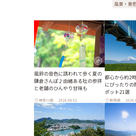
風景・景
風鈴の音色に誘われて歩く夏の
都心から約2
鎌倉さんぽ♪由緒ある社の参拝
にぴったりの
と老舗のひんやり甘味も
ポット21選
神奈川県
2026.08.02
群馬県
2026.