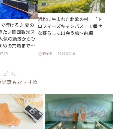
浜松に生まれた北欧の村。「ド
間で行ける♪ 夏の
ロフィーズキャンパス」で幸せ
きたい関西観光ス
な暮らしに出会う旅～前編
～人気の絶景からひ
すめの穴場まで～
07.19
静岡県
2019.04.10
の記事もおすすめ