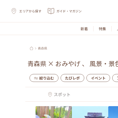
エリアから探す
ガイド・マガジン
新着
特集
青森県
青森県
×
おみやげ
、
風景・景
絞り込む
たびレポ
イベント
スポット