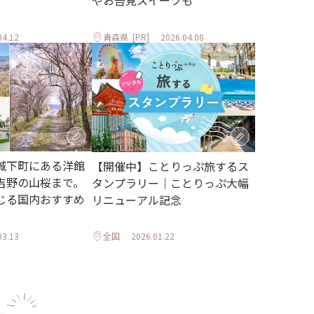
やお苔見スイーツも
04.12
青森県
[PR]
2026.04.08
城下町にある洋館
【開催中】ことりっぷ旅するス
吉野の山桜まで。
タンプラリー｜ことりっぷ大幅
じる国内おすすめ
リニューアル記念
03.13
全国
2026.01.22