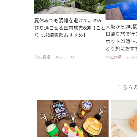
夏休みでも混雑を避けて。のん
大阪から2時
びり過ごせる国内旅先6選【こと
日帰り旅で行
りっぷ編集部おすすめ】
ポット21選
とり旅におす
広島県
2026.07.02
滋賀県
2026.
こちら