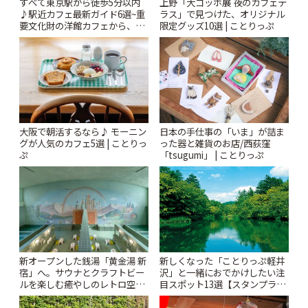
すべて東京駅から徒歩5分以内
上野「大ゴッホ展 夜のカフェテ
♪駅近カフェ最新ガイド6選~重
ラス」で見つけた、オリジナル
要文化財の洋館カフェから、改
限定グッズ10選 | ことりっぷ
札すぐのレトロ喫茶まで~ | こと
りっぷ
大阪で朝活するなら♪ モーニン
日本の手仕事の「いま」が詰ま
グが人気のカフェ5選 | ことりっ
った器と雑貨のお店/西荻窪
ぷ
「tsugumi」 | ことりっぷ
新しくなった「ことりっぷ軽井
新オープンした銭湯「黄金湯 新
沢」と一緒におでかけしたい注
宿」へ。サウナとクラフトビー
目スポット13選【スタンプラリ
ルを楽しむ癒やしのレトロ空間
ー開催中】 | ことりっぷ
| ことりっぷ