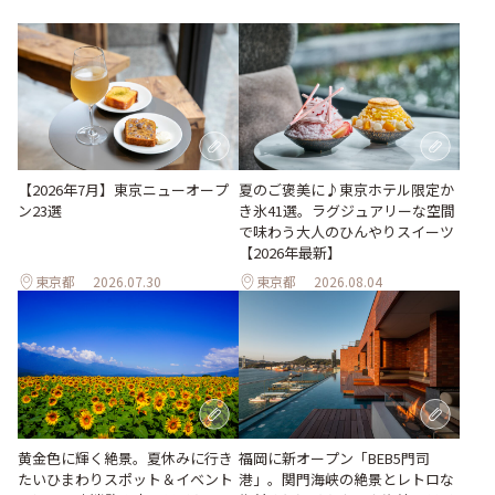
【2026年7月】東京ニューオープ
夏のご褒美に♪東京ホテル限定か
ン23選
き氷41選。ラグジュアリーな空間
で味わう大人のひんやりスイーツ
【2026年最新】
東京都
2026.07.30
東京都
2026.08.04
黄金色に輝く絶景。夏休みに行き
福岡に新オープン「BEB5門司
たいひまわりスポット＆イベント
港」。関門海峡の絶景とレトロな