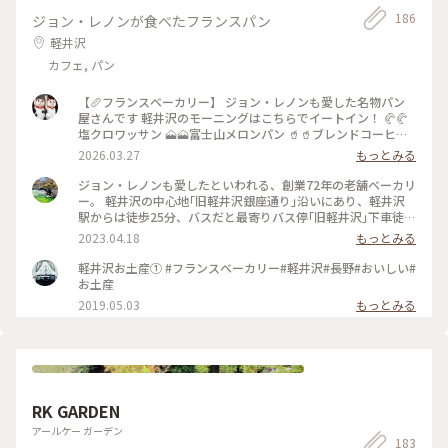
186
ジョン・レノンが食べたフランスパン
軽井沢
カフェ, パン
【🥖フランスベーカリー】 ジョン・レノンも愛した名物パン
屋さんです 軽井沢のモーニングはこちらでイートイン！ 🥐🥐
塩クロワッサン 🗻🗻富士山メロンパン 🥤🥤ブレンドコーヒー
いつも同じものを選ぶ私たち😆 * 写真2枚目 ジョン・レノンが
2026.03.27
もっとみる
愛したというフランスパン🥖 店内にはジョン・レノンの写真
が飾られていました！ ⚠️無断撮影は禁止‼️ お会計をした後にお
ジョン・レノンも愛したといわれる、創業72年の老舗ベーカリ
聞きしたら 快く許してくださいました🙏✨ 私はフランスパン
ー。 軽井沢の中心地｢旧軽井沢銀座通り｣沿いにあり、軽井沢
のハーフをテイクアウト♡ * 写真3枚目 従姉妹が買ったイギリ
駅からは徒歩25分、バスだと最寄りバス停｢旧軽井沢｣下車徒歩
スパン🍞🇬🇧 * 写真4枚目は店舗外観 グリーンのヒサシが目印
2.3分です。 店内のほとんどの商品が、創業当時と変わらない
2023.04.18
もっとみる
🌿‬ * 写真5枚目 お店のコックさんの看板は👨‍🍳 初代店主さんな
レシピで作られているというこのお店。 店内にひしめく商品
のかな〜🤭 万平ホテルのベーカリーチーフだったそうです。
の数々は、昔ながらでありつつオリジナリティ溢れるラインナ
軽井沢お土産① #フランスベーカリー#軽井沢#長野#おいしい#
今回持参した ことりっぷのガイドブックは9年前のもの📕 なん
ップでとても魅力的でした✨✨ 軽井沢の美味しい水と空気で作
お土産
と2017年に訪れた時のレシートが貼ってありました🧾！ 創業
られた、幸せの味の数々です😌♡ ※ジョン・レノンが愛した
2019.05.03
もっとみる
1951年と印字してあります… 今年 創業75周年㊗️🎊👏 フランス
フランスパンは、早い段階で売り切れることもあるそうなので
ベーカリーさんは ここ軽井沢にしかありません！ 唯一無二の
ご注意を⚠️ #私のことりっぷ旅 #軽井沢 #旧軽井沢 #パン屋 #ベ
パンを召し上がれ🪄︎︎✨ * 明治時代から外国人が避暑地として訪
ーカリー #ベーカリーめぐり
れていた軽井沢。 パン文化の歴史が長く 個性的なパン屋さん
がたくさんあるので パンめぐりが楽しいです🍞🥖🥐 * モーニ
ングパンの後はお買い物🛍 オシャレなジャムを買いに行きま
した〜🍓 * 2026.3.6 * #ことりっぷ軽井沢 #軽井沢 #ふたりっ
RK GARDEN
ぷ軽井沢 #フランスベーカリー #フランスパン #塩クロワッサ
アールケー ガーデン
ン #イートイン #携帯写真 #fumitubu #ふみつぶ〜ぬ #春のパ
183