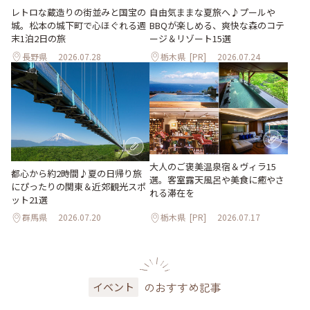
レトロな蔵造りの街並みと国宝の
自由気ままな夏旅へ♪プールや
城。松本の城下町で心ほぐれる週
BBQが楽しめる、爽快な森のコテ
末1泊2日の旅
ージ＆リゾート15選
長野県
2026.07.28
栃木県
[PR]
2026.07.24
大人のご褒美温泉宿＆ヴィラ15
都心から約2時間♪夏の日帰り旅
選。客室露天風呂や美食に癒やさ
にぴったりの関東＆近郊観光スポ
れる滞在を
ット21選
群馬県
2026.07.20
栃木県
[PR]
2026.07.17
のおすすめ記事
イベント