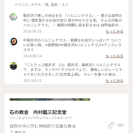
イベント, ホテル・宿, 温泉・スパ
軽井沢で癒しの休日を⑥ 「ハルニレテラス」 ・ 豊かな自然の
中に 個性豊かなお店が並び 森の中の小さな街。 そんな印象の
ハルニレテラス。 ・ 梅雨の時期に森を彩るのは 自然由来の素
材で100色に染めた布たち。 日差しに照らされ風に揺れて〜
2026.06.25
もっとみる
改めて晴れて良かったなぁ〜。 心が躍る風景でした。 ・ 平日
でしたが多くの人で賑わっていました。 （週末はどうなっち
中軽井沢のハルニレテラス。 素敵なお店がいっぱいで ついつ
ゃうの？） #ひみつの絶景 #軽井沢 #ハルニレテラス
いお買い物。 #長野県#中軽井沢#ハルニレテラス#アンブレラ
スカイ
2024.08.24
もっとみる
『ことりっぷ軽井沢 13』 軽井沢、最終日‼️ ハルニレテラス
で、まずは、ランチ‼️‼️ サジロカフェで、 美味しいカレーとチ
ャイをいただきました🥰(写真上段)。 カレーを食べた後は、、
ソフトクリーム🍦🤣(写真右下)。 和菓子の【和泉屋 傳兵衛】
2023.05.15
もっとみる
さんで販売している、 〘森の花豆ソフトクリーム〙です。 森
の花豆という名前の、 花豆の餡を練り込んだソフトクリーム
で、 花豆の風味がするソフトクリームで、 すごく美味しかっ
たです🥰🥰 【和泉屋 傳兵衛】さんと、 【丸山珈琲】さんで
お土産を買って、 帰宅しました。 本当に、のんびり過ごし
て、 食べて飲んての旅でした😆😆 #私のことりっぷ旅#ことり
石の教会 内村鑑三記念堂
っぷ軽井沢#ランチ#カレー#ソフトクリーム#お土産#OPPO撮
影
イシノキョウカイウチムラカンゾウキネンドウ
493
自然の中に佇む神秘的で荘厳な教会
軽井沢