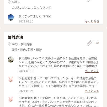
ンまつり
軽井沢
ごはん, カフェ, パン, たびレポ
気になってました ココ💓
2017.08.10
もっとみる
御射鹿池
144
茅野・蓼科高原
風景・景色, 名所・旧跡
秋の美味しいドライブ旅😋🚗 山梨県から山道を走り、長野県
へ⛰️ 山を幾つか超えた先の茅野市に、以前にも来た 御射鹿池
があります🌿🌿 これまで紅葉時期は池に映る美しい御射鹿池
を見れていて、新緑の時期は残念だっただけに… 今回ぜひ緑の
2024.09.18
もっとみる
御射鹿池を見たくて、、、 どうかなぁと思いながら車を走らせ
ます🚗💨 御射鹿池に到着すると、そこにはまさしく 東山魁夷
御射鹿池② きっと一眼レフで撮ったら、もっと綺麗な景色で
の描いた世界がありました🌲🌲 「緑響く」池の周りの木々が
しょう✨ 朝見たこちらの池は、私のスマホではこれが限界でし
水面に映り、 青空と雲まで映し出していました🌲🌤️☁️ 時間も
た😵 すごく静かで、とても綺麗な池✨ また違う季節に行って
15時過ぎだった為か人も少なく、 静かな御射鹿池をゆっくり
みたいです🩷 #御射鹿池 #長野 #蓼科 #茅野 #透明な世界 #こと
2024.08.26
もっとみる
鑑賞しました😌 どの季節も素晴らしい事がわかり、いつか 冬
りっぷ旅2024
の御射鹿池も見てみたいです❄️❄️ #ことりっぷ旅2024 #ことり
御射鹿池① 朝イチで向かった場所は、こちらです✨ 池に映る
っぷ長野 #御射鹿池#東山魁夷#緑響く #茅野市
木々が美しい池です💚 バシャバシャ何枚も写真を撮ったので
すが、どれが一番綺麗なのかわかりません💦 スマホでは、こ