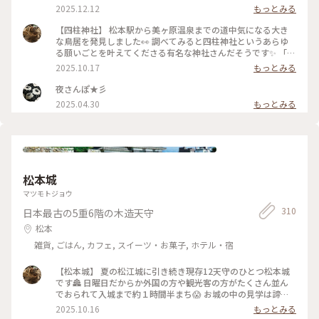
2025.12.12
もっとみる
【四柱神社】 松本駅から美ヶ原温泉までの道中気になる大き
な鳥居を発見しました👀 調べてみると四柱神社というあらゆ
る願いごとを叶えてくださる有名な神社さんだそうです✨ 「よ
はしら」と読むそうで「しちゅう」って読んじゃった💦 松本
2025.10.17
もっとみる
城から歩いて行ける距離だったので松本駅を目指すお散歩がて
ら邪魔してきました🙏 こちらの鳩さんですが鳩さんのお豆が
夜さんぽ★彡
売られているからかとっても人慣れしているみたいで 餌やり
2025.04.30
もっとみる
している少年の頭や肩に鳩が群がっていてとても楽しそうでし
た🕊️ 境内の木々が少し色付いていてここでも秋を感じました
🍂 （2025.9.21） #神社 #狛犬 #鳩 #パワースポット #秋の信州
推し事の旅2025 #秋の装い #松本 #ことりっぷ長野
松本城
マツモトジョウ
310
日本最古の5重6階の木造天守
松本
雑貨, ごはん, カフェ, スイーツ・お菓子, ホテル・宿
【松本城】 夏の松江城に引き続き現存12天守のひとつ松本城
です🏯 日曜日だからか外国の方や観光客の方がたくさん並ん
でおられて入城まで約１時間半まち😱 お城の中の見学は諦め
て外観のみ堪能してきました 現存12天守のうち五重天守が見
2025.10.16
もっとみる
れるのは姫路城と松本城のみ👀 別名が深志城の6階建のかっこ