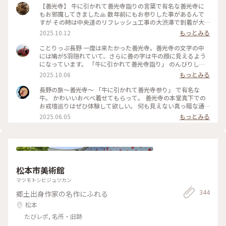
【善光寺】 牛に引かれて善光寺詣りの言葉で有名な善光寺に
もお邪魔してきました🙏 数年前にもお参りした事があるんで
すが その時は中央道のリフレッシュ工事の大渋滞で到着が大
幅に遅れて仲見世通りは全てスルーだったのでリベンジ嬉しい
2025.10.12
もっとみる
です😊 びんずるさんを摩って本堂にお参りして御朱印をいた
だいて さて！仲見世通り行こうかー😆って時に警備員のおっ
ことりっぷ長野 一度は来たかった善光寺。善光寺の文字の中
ちゃんに声をかけられまして この日は秋の彼岸の初日だった
には鳩が5羽隠れていて、さらに善の字は牛の顔に見えるよう
のであとちょっと待つと法要を終えられた導師様が通りかかる
になっています。 「牛に引かれて善光寺詣り」 のんびりした
とのこと😳 更にもうちょっと待つと今度は法要に向かう上人
お詣りかなと思っていましたが、布を引っかけた牛を「走っ
2025.10.06
もっとみる
様が通られるそうなので両方に並んでお数珠頂戴をしていただ
て」追いかけたところ、善光寺にたどり着いてしまったという
けました🙏✨ 上人様や導師様が本堂での法要への行き帰りに
伝説でした。 いろいろと発見があって面白かったです。 #長野
長野の旅～善光寺～ 「牛に引かれて善光寺参り」 で有名な
参道に跪いた参拝者の方の頭を手に持った数珠で撫でて功徳を
#善光寺#お寺#牛#鳩
牛。 かわいいおべべ着せてもらって。 善光寺の本堂真下での
授けてくださるのがお数珠頂戴です📿 なんてステキなタイミ
お戒壇巡りはぜひ体験して欲しい。 何も見えない真っ暗な通
ング✨はじめて授けていただけました✨✨ 教えてくれた警備の
路を歩く 仏様と縁を結ぶ修行だそうです。 #長野県#長野市#善
2025.06.05
もっとみる
おっちゃんにも大感謝です(*´꒳`*) （2025.9.20） #お寺 #御朱
光寺#お戒壇巡り
印 #パワースポット #お地蔵さま #秋の信州推し事の旅2025 #
長野 #ことりっぷ長野
松本市美術館
マツモトシビジュツカン
344
郷土出身作家の名作にふれる
松本
たびレポ, 名所・旧跡