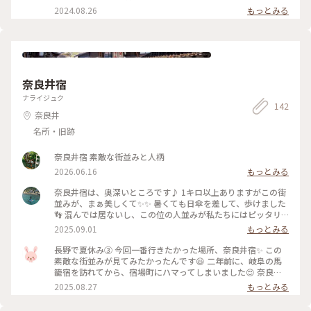
れが限界です😭 #御射鹿池 #長野 #蓼科 #茅野 #透明な世界 #こ
2024.08.26
もっとみる
とりっぷ旅2024
奈良井宿
ナライジュク
142
奈良井
名所・旧跡
奈良井宿 素敵な街並みと人柄
2026.06.16
もっとみる
奈良井宿は、奥深いところです♪ 1キロ以上ありますがこの街
並みが、まぁ美しくて✨✨ 暑くても日傘を差して、歩けました
👣 混んでは居ないし、この位の人並みが私たちにはピッタリ
で。 落ち着いた雰囲気漂う、奈良井宿。 ここに来られて、幸
2025.09.01
もっとみる
せです🥹✨ #ゆるり夏時間 #長野県旅 #奈良井宿
長野で夏休み③ 今回一番行きたかった場所、奈良井宿✨ この
素敵な街並みが見てみたかったんです😆 二年前に、岐阜の馬
籠宿を訪れてから、宿場町にハマってしまいました😍 奈良井
宿は、約1キロ続く古い街並みです✨ 一、二枚目は鎮神社側か
2025.08.27
もっとみる
ら。 三、四枚目は奈良井の駅側から撮りました📸 今も昔も、
この街並みを歩いているだけで、疲れが癒されますね🩷 #アー