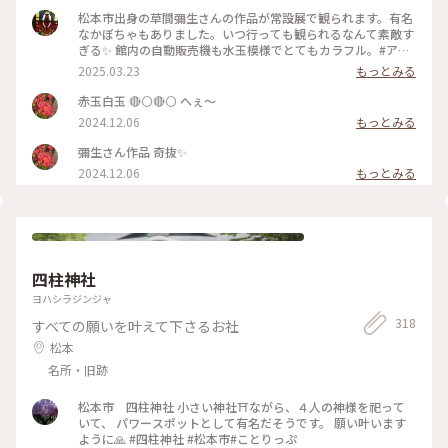
松本市出身の草間彌生さんの作品が常設展で観られます。有名
なかぼちゃもありました。いつ行っても観られるなんて素敵す
ぎる✨ 館内の自動販売機も水玉模様でとてもカラフル。#アー
トな景色#美術館
2025.03.23
もっとみる
赤玉白玉 🔴⚪🔴⚪ へぇ～
2024.12.06
もっとみる
彌生さん作品 奇抜✨
2024.12.06
もっとみる
四柱神社
ヨハシラジンジャ
318
すべての願いを叶えて下さるお社
松本
名所・旧跡
松本市 四柱神社 小さい神社⛩️ながら、４人の神様を祀って
いて、 パワースポットとして有名だそうです。 願い叶います
ように🙏 #四柱神社 #松本市#ことりっぷ