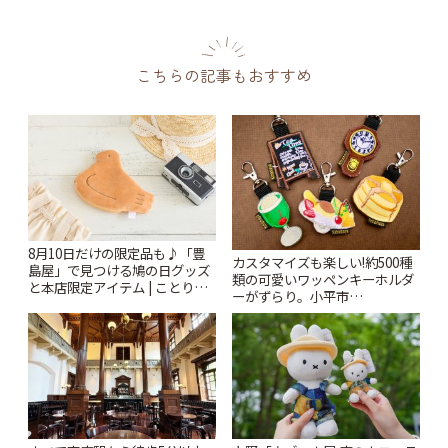
こちらの記事もおすすめ
8月10日だけの限定品も♪「豊
カスタマイズも楽しい!約500種
島屋」で見つける鳩の日グッズ
類の可愛いワッペンキーホルダ
と本店限定アイテム | ことりっ
ーがずらり。小平市
ぷ
「Kimamaya T&K」 | ことりっ
ぷ