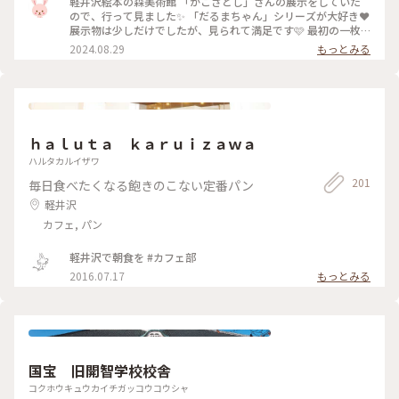
軽井沢絵本の森美術館 「かこさとし」さんの展示をしていた
ていますね💧 これ以上被害が拡大しないことを願います。 皆
ので、行って見ました✨ 「だるまちゃん」シリーズが大好き❤️
さま、しばらくお気を付けて、お過ごしくださいね♡ 私も今週
展示物は少しだけでしたが、見られて満足です🩷 最初の一枚
末は、家で読書でもして、過ごそうと思います😊 #軽井沢絵本
以外、撮影NGでした💦 チケットを買って館内に入ると、とて
2024.08.29
もっとみる
の森美術館 #かこさとし #だるまちゃんとてんぐちゃん #ちい
も素敵なお庭と建物がありました🩷 建物の中に、世界の絵本
さいおうち #お土産 #長野 #軽井沢 #ことりっぷ旅2024
などが飾られ、読めるブースもありました✨ 小さい子どもたち
も、楽しめると思います🎶 #軽井沢絵本の森美術館 #かこさと
し #長野 #軽井沢 #ことりっぷ旅2024
ｈａｌｕｔａ ｋａｒｕｉｚａｗａ
ハルタカルイザワ
201
毎日食べたくなる飽きのこない定番パン
軽井沢
カフェ, パン
軽井沢で朝食を #カフェ部
2016.07.17
もっとみる
国宝 旧開智学校校舎
コクホウキュウカイチガッコウコウシャ