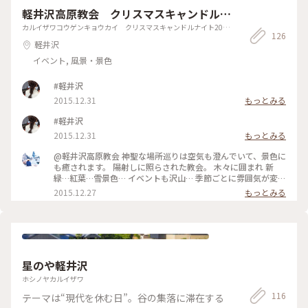
り、大変勉強にもなりました。 #妻籠宿 #木曽路 #宿場町
軽井沢高原教会 クリスマスキャンドルナ
#全国町並み保存発祥の地 #南木曽町 #長野県 #日本一
周 #日本一周ドライブ旅 #japan #japantrip
イト2015「聖なる森のクリスマス」
カルイザワコウゲンキョウカイ クリスマスキャンドルナイト2015
126
「セイナルモリノクリスマス」
軽井沢
イベント, 風景・景色
#軽井沢
2015.12.31
もっとみる
#軽井沢
2015.12.31
もっとみる
@軽井沢高原教会 神聖な場所巡りは空気も澄んでいて、景色に
も癒されます。 陽射しに照らされた教会。 木々に囲まれ 新
緑…紅葉…雪景色… イベントも沢山… 季節ごとに雰囲気が変わ
り その時々の顔を見に来たくなります。 鬼押しハイウェイで
2015.12.27
もっとみる
浅間山を見て… 石の教会内村鑑三記念堂… 軽井沢高原教会…
心もなんだかスッキリ…晴れやかコース。 #軽井沢#軽井沢高
原教会
星のや軽井沢
ホシノヤカルイザワ
116
テーマは“現代を休む日”。谷の集落に滞在する