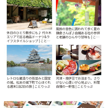
風鈴の音色に誘われて歩く夏の
休日のひとり散歩にも♪ 代々木
鎌倉さんぽ♪由緒ある社の参拝
エリアで巡る絶品ドーナツ&ラ
と老舗のひんやり甘味も | こと
イフスタイルショップ | ことり
りっぷ
っぷ
レトロな蔵造りの街並みと国宝
河津・南伊豆でお泊まり。さり
の城。松本の城下町で心ほぐれ
げない心遣いが心地よい、料理
る週末1泊2日の旅 | ことりっぷ
自慢の一軒宿 | ことりっぷ