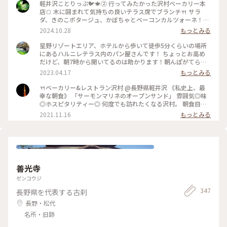
軽井沢ことりっぷ🐦️🍁② 行ってみたかった沢村ベーカリー本
店🍞 木に囲まれて気持ちの良いテラス席でブランチ🍴 サラ
ダ、きのこポタージュ、かぼちゃとベーコンカルツォーネ！軽
井沢限定の言葉に惹かれてカルツォーネを選びました😋♡♫ご
2024.10.28
もっとみる
ろごろ肉厚ベーコン、濃厚チーズがとろ〜り、かぼちゃの甘さ
も美味しくて秋を感じました🎃💕 ショーケースは横に長〜く
星野リゾートエリア、ホテルから歩いて徒歩5分くらいの場所
てパンの品揃えも豊富で買いたくなりましたが新宿に帰ったら
にあるハルニレテラス内のパン屋さんです！ ちょっとお高め
買えるからなぁと眺めて我慢〜😊💓 #沢村ベーカリー #ベーカ
だけど、朝7時から開いてるのは助かります！朝んぽがてら行
リー＆レストラン沢村 #本店 #旧軽井沢 #緑がきれい #緑に囲
ってみてはいかがでしょうか？ 小鳥のさえずり、川のせせら
2023.04.17
もっとみる
まれて #ブランチ #カルツォーネ #ベーカリー #軽井沢 #限定 #
ぎに癒されながら、美味しいパンが堪能できます😊 #パン屋 #
軽井沢ことりっぷ
軽井沢 #私のことりっぷ旅
🍴ベーカリー&レストラン沢村 @長野県軽井沢 《私史上、最
幸な朝食》 「サーモンマリネのオープンサンド」 雰囲気◎味
◎ホスピタリティー◎ 何度でも訪れたくなる沢村。 朝食目当
てに朝早くから混雑することもあるそう。 それでも食べたくな
2021.11.16
もっとみる
る沢村のモーニング。 私は軽井沢でのモーニングは沢村一択で
す。 窓から見える自然を感じながら落ち着ける空間です。 #軽
井沢 #軽井沢モーニング #軽井沢カフェ #軽井沢パン #パ
ン #モーニング #私のことりっぷ
善光寺
ゼンコウジ
347
長野県を代表する古刹
長野・松代
名所・旧跡