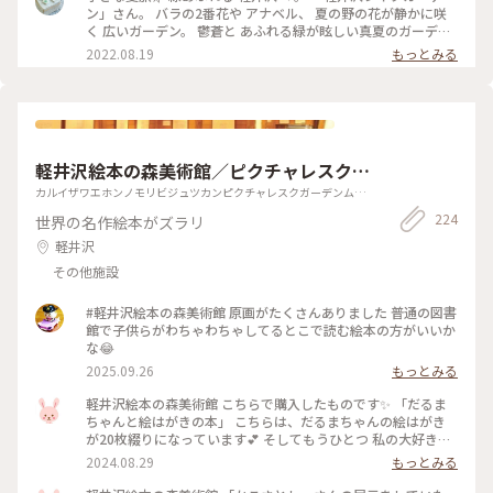
ゆるり花さんぽ#私のことりっぷ2022 #アートみたいな景色
ン」さん。 バラの2番花や アナベル、 夏の野の花が静かに咲
#Myことりっぷ
く 広いガーデン。 鬱蒼と あふれる緑が眩しい真夏のガーデ
ン。 湖の周りを くるりとひとまわりも… 暑くて ちょっと足早
2022.08.19
もっとみる
に。。 ふと思い立っての 小さな旅、 もすこし涼しいはず？だ
ったんだけどな。。（笑） #夏旅#軽井沢#緑あふれる#軽井沢
レイクガーデン#避暑地のはずが笑#ゆるり花さんぽ#私のこと
りっぷ2022 #アートみたいな景色 #Myことりっぷ
軽井沢絵本の森美術館／ピクチャレスク・
ガーデン（ムーゼの森）
カルイザワエホンノモリビジュツカンピクチャレスクガーデンムー
ゼノモリ
224
世界の名作絵本がズラリ
軽井沢
その他施設
#軽井沢絵本の森美術館 原画がたくさんありました 普通の図書
館で子供らがわちゃわちゃしてるとこで読む絵本の方がいいか
な😂
2025.09.26
もっとみる
軽井沢絵本の森美術館 こちらで購入したものです✨ 「だるま
ちゃんと絵はがきの本」 こちらは、だるまちゃんの絵はがき
が20枚綴りになっています💕 そしてもうひとつ 私の大好きな
絵本 「ちいさいおうち」 一筆箋があったので、つい買ってし
2024.08.29
もっとみる
まいました🩷 家の本棚から引っ張りだし、久しぶりに絵本読
んでみました✨ 台風の影響で、かなり広い範囲で、被害がおき