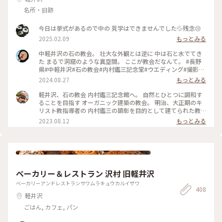
名所・旧跡
今日は挙式があるので中の 見学はできませんでした💦残念😢
2025.02.09
もっとみる
中軽井沢の石の教会。 壮大な外観とは逆に 中は石と水でてき
た まるで洞窟のような異空間。 ここが教会だなんて。 #長野
県#中軽井沢#石の教会#内村鑑三記念堂#ウエディング#撮影禁
止
2024.08.27
もっとみる
軽井沢、石の教会 内村鑑三記念館へ。 自然とひとつに調和す
ることを目指す オーガニック建築の教会。 明治、大正期のキ
リスト教指導者の 内村鑑三の顕彰を目的として建てられた教
会です。 地上は礼拝堂で、写真は地下の 内村鑑三記念堂の外
2023.08.12
もっとみる
です。 （この日は夕方から結婚式だったため 礼拝堂は撮影で
きませんでしたが、 礼拝堂もとっても素敵でした✨） 独特の
フォルムは、 アメリカ人建築家ケンドリック・ケロッグの 手
によるもので、 石は男性で、ガラスは女性を 象徴しているそ
うです。 自然と調和した教会は 凛としてとても幻想的でした
🌿 #石の教会 #内村鑑三記念館 #軽井沢 #カメラ旅 #私のことり
ベーカリー＆レストラン 沢村 旧軽井沢
っぷ旅 #美しい町 #オーガニック建築
ベーカリーアンドレストランサワムラキュウカルイザワ
408
軽井沢
ごはん, カフェ, パン