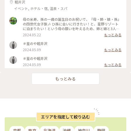
軽井沢
イベント, ホテル・宿, 温泉・スパ
母の米寿、孫の一歳の誕生日のお祝いで、『母・姉・娘・孫』
の四世代女子旅🎶 ひ孫に会いに行きたい！と、星野リゾート
に泊まりたい！という母の願いを叶えるため、姉と娘と3人で3
ヶ月前から計画して行って来ました。 星のや軽井沢は時を忘
2024.05.22
もっとみる
れる谷の集落…あちこち観光に行かなくてもこの中でのんびり
飽きずにいられるのは、高齢の母にもまだ赤ちゃんの孫にも思
＃星のや軽井沢
った以上に過ごしやすかったです。 いつも駐車場満車のハルニ
2024.05.09
もっとみる
レテラスも裏から新緑の中を歩いてすぐ行けるので、気持ちよ
くて便利です。 そうは言っても、バタバタと珍道中でかなり疲
＃星のや軽井沢
れましたが帰ってから母から家族LINEに『言葉に尽くせないほ
2024.05.09
もっとみる
ど楽しい2日間でした。ありがとう』とメッセージがきて、行
って良かったなぁと😊 #星のや軽井沢 #軽井沢ことりっぷ
四世代女子旅 #デジタルデトック #新緑
もっとみる
エリアを指定して絞り込む
京都
東京
北海道
沖縄
神奈川
静岡