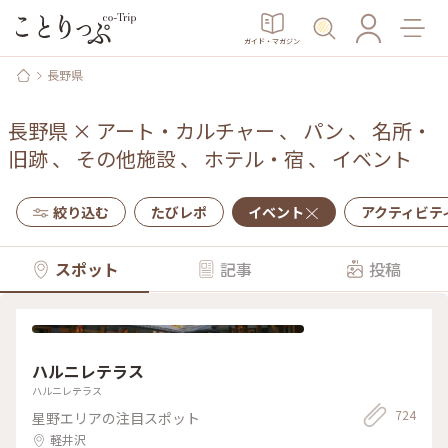
ガイド・マガジン
長野県
長野県
×
アート・カルチャー
、
パン
、
名所・
旧跡
、
その他施設
、
ホテル・宿
、
イベント
絞り込む
たびレポ
イベント
アクティビテ
スポット
記事
投稿
ハルニレテラス
ハルニレテラス
724
星野エリアの注目スポット
軽井沢