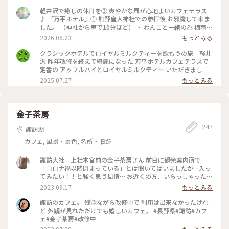
沢 #万平ホテル #万平ホテルカフェテラス #カフェテラス
軽井沢で癒しの休日を③ 爽やかな風が心地よいカフェテラス
♪ 「万平ホテル」① 熊野皇大神社での参拝後 お邪魔して来ま
した。 （神社から車で10分ほど） ・ わんこと一緒の為 梅雨晴
れがほんとありがたく 軽井沢の爽やかな風を感じながら レモ
2026.06.23
もっとみる
ンタルトとフルーツタルト おいしいティータイムに♡ ・ #軽
井沢 #万平ホテル#カフェテラス#万平ホテルカフェテラス
クラシックホテルでロイヤルミルクティーを飲もうの旅 軽井
沢 昨年改修を終えて綺麗になった 万平ホテルカフェテラスで
定番の アップルパイとロイヤルミルクティー いただきました
かのジョン・レノン直伝といわれる ロイヤルミルクティーは
2025.07.27
もっとみる
ミルクの マイルドさがありながらもスッキリと 紅茶葉の香り
が際立ち 後味もさらりと 美味しい紅茶を飲んだという感じ
がします アップルパイも美味しくて大満足して ショップでク
ッキー缶を自分へのお土産に 買いました 綺麗！可愛い！そし
金子茶房
て美味しい！ 高かったのに美味しくて1種類ずつ一気に 食べて
247
しまいました
諏訪湖
カフェ, 風景・景色, 名所・旧跡
諏訪大社 上社本宮前の金子茶房さん 前日に観光案内所で
「コロナ禍以降閉まっている」とは聞いてはいましたが…入っ
てみたい！！と強く思う風情… お近くの方、いらっしゃった
ら、再開の時、お知らそいただけたら嬉しいです♥️ #諏訪 #諏
2023.09.17
もっとみる
訪大社 #諏訪湖
諏訪のカフェ。 残念ながら改修中で 利用は出来なかったけれ
ど 外観が見れただけでも嬉しいカフェ。 #長野県#諏訪#カフ
ェ#金子茶房#改修中