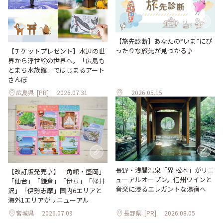
【旅先診断】あなたの“いま”にぴ
ったりな旅先が見つかる♪
【チケットプレゼント】水辺の世
界から浮世絵の世界へ。「広島も
とまち水族館」ではじまるアート
さんぽ
広島県
[PR]
2026.07.31
2026.05.15
長野・浅間温泉「界 松本」がリニ
【改訂版発売♪】「角館・盛岡」
ューアルオープン。信州ワインと
「仙台」「鎌倉」「伊豆」「軽井
音楽に浸るエレガントな湯宿へ
沢」「伊勢志摩」国内6エリアと
海外1エリアがリニューアル
宮城県
2026.07.09
長野県
[PR]
2026.08.05