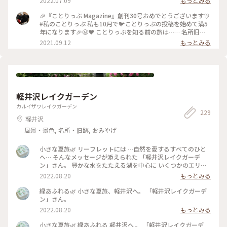
2022.07.09
もっとみる
🎉『ことりっぷ Magazine』創刊30号おめでとうございます🎊
#私のことりっぷ 私も10月で🐦️ことりっぷの投稿を始めて満5
年になります🎉😉❤️ ことりっぷを知る前の旅は…… 名所旧
跡、寺社、古道、祭……などを巡るのに忙しく、疲れるとお茶
2021.09.12
もっとみる
しましょ……そんな旅でした。 ことりっぷを始めたばかりの
頃……⬆️の #金子茶房 の投稿を見たのです。 私が撮ると影絵み
たいになってしまうのですが、スポットを押すと素敵な投稿が
見られますよ(^_^)v ユーザーさんの投稿を見たときの衝撃🤩
うわっ(゜ロ゜; 何て素敵なカフェ☕️😌✨‼️ ちょうど諏訪大社巡
りをしたかったので、ここも予定に入れよう🎵 カフェを目的
軽井沢レイクガーデン
にするなんて今までの旅にはなかったんですよ😆 それからの
旅は、素敵なカフェや食事処を旅の計画に入れることにしまし
カルイザワレイクガーデン
229
た。 それだけでも私の旅が変わったのかな〰️💕 ２回目のワク
軽井沢
チン接種が終了したので、これから活動開始です（~▽~＠）
♪♪♪ #諏訪大社上社本宮 #私のことりっぷ原点 #ここから旅
風景・景色, 名所・旧跡, おみやげ
が変わった
小さな夏旅🌿 リーフレットには …自然を愛するすべてのひと
へ… そんなメッセージが添えられた 「軽井沢レイクガーデ
ン」さん。 豊かな水をたたえる湖を中心に いくつかのエリア
のある 広い広いガーデン。 湖にかかる めがね橋や架け橋を渡
2022.08.20
もっとみる
りながら、 夏の宿根草の咲く小道を 歩きながら、、 自然を心
いっぱい感じる ナチュラルガーデン。 途中の架け橋からの 青
緑あふれる🌿 小さな夏旅、軽井沢へ。 「軽井沢レイクガーデ
空が映り込んだ眺めの 美しいこと。。 バラのシーズンの見事
ン」さん。
さは… 想像するだけで 気持ちも華やぐ。 敷地内には、ショッ
2022.08.20
もっとみる
プやカフェ レストランのあるマナーハウスも。。 #夏旅#軽井
沢#軽井沢レイクガーデン#ナチュラルガーデン#緑あふれる#
小さな夏旅🌿 緑あふれる 軽井沢へ 。 「軽井沢レイクガーデ