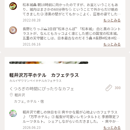
いい黒いお城です✨ 黒いから烏城🐦‍⬛とも呼ばれているんです
松本城🏯 朝10時前に向かったのですが、お盆ということもあ
がそれは60年前くらいにバスガイドさんが言いはじめたそうで
り、城内はまさかの60分待ち💦 ということで外からだけ眺め
正式な別名ではないそうです😳 やはりお堀とおっきい天守閣
てきました🥲 漆黒の壁がとてもかっこよく、圧巻の姿でした✨
って絵になりますよねぇ☺️ お城の近くでコスモスが咲いてい
最寄りのバス停を降りると、お堀に白鳥がいました🦢 (来訪
2022.08.28
もっとみる
るのも見つけました🌸秋ですねぇ🍂 （2025.9.21） #現存12天
日:8月中旬) #松本 #松本城 #城 #風景 #景色 #ことりっぷ長野
守 #国宝5城 #国宝 #お城 #秋の信州推し事の旅2025 #秋の装い
#Myことりっぷ #私のことりっぷ2022
長野とりっぷ⛰2日目"松本さんぽ" 「松本城」 白と黒のコント
#松本 #ことりっぷ長野
ラストが、なんともカッコよく凛とした感じの国宝の松本城。
五重の天守閣としは、日本最古なのだそう🏯 #長野#松本#松本
城#ライトアップ#自然にふれる
2021.06.16
もっとみる
軽井沢万平ホテル カフェテラス
カルイザワマンペイホテルカフェテラス
300
くつろぎの時間にぴったりなカフェ
軽井沢
カフェ, ホテル・宿
軽井沢で癒しの休日を④ 爽やかな風が心地よいカフェテラス
♪ 「万平ホテル」② 船型が可愛いレモンタルトと 季節限定フ
ルーツタルト。 シェアしながらいただきました。 ・ 爽やかな
風景を楽しみながら 贅沢なティータイムになりました。 #軽井
2026.06.23
もっとみる