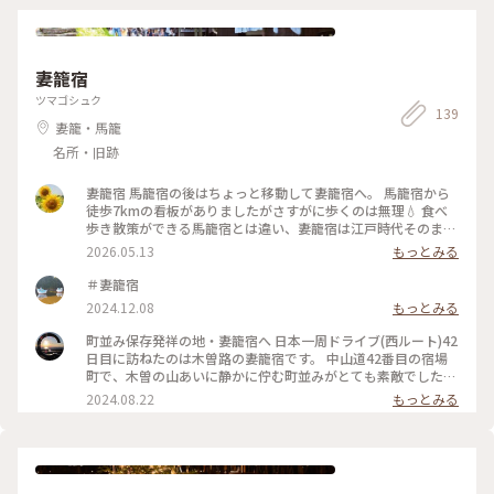
トな景色 #長野で夏休み #奈良井宿 #塩尻市 #長野
妻籠宿
ツマゴシュク
139
妻籠・馬籠
名所・旧跡
妻籠宿 馬籠宿の後はちょっと移動して妻籠宿へ。 馬籠宿から
徒歩7kmの看板がありましたがさすがに歩くのは無理💧 食べ
歩き散策ができる馬籠宿とは違い、妻籠宿は江戸時代そのまま
の町並みが残されていて、全国で初めて古い町並みを保存した
2026.05.13
もっとみる
宿場町とのことです。 素敵ユーザーさん達が、格子から囲炉裏
に光が差す写真を撮らていた脇本陣奥谷。 残念ながらその季
＃妻籠宿
節ではありませんでしたが見応えのある建物でした✨ ちょうど
2024.12.08
もっとみる
端午の節句の季節だったので、歴史のある兜や五月人形の展示
もしてあり素晴らしかったです☺️ #妻籠宿 #中山道宿場町 #古
町並み保存発祥の地・妻籠宿へ 日本一周ドライブ(西ルート)42
い町並み #脇本陣奥谷 #南木曽 #長野
日目に訪ねたのは木曽路の妻籠宿です。 中山道42番目の宿場
町で、木曽の山あいに静かに佇む町並みがとても素敵でした。
散策していると「全国町並み保存発祥の地」の看板を見つけ、
2024.08.22
もっとみる
ここ妻籠宿が全国各地にある町並み保存の先駆けだったことも
知りました。 町並みを守るために家や土地を「売らない・貸
さない・こわさない」という３原則をつくり、ここで生活しな
がら町並み保存に取り組んだそうです。私たちが歴史的景観を
楽しめるのも、地元の方々のこうした努力によるものだと知