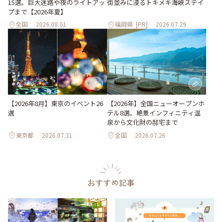
15選。巨大迷路や夜のライトアッ
街並みに浸るトキメキ海峡ステイ
プまで【2026年夏】
全国
2026.08.01
福岡県
[PR]
2026.07.29
【2026年8月】東京のイベント26
【2026年】全国ニューオープンホ
選
テル8選。絶景インフィニティ温
泉から文化財の邸宅まで
東京都
2026.07.31
全国
2026.07.26
おすすめ記事