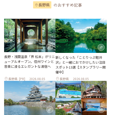
のおすすめ記事
長野県
長野・浅間温泉「界 松本」がリニ
新しくなった「ことりっぷ軽井
ューアルオープン。信州ワインと
沢」と一緒におでかけしたい注目
音楽に浸るエレガントな湯宿へ
スポット13選【スタンプラリー開
催中】
長野県
[PR]
2026.08.05
長野県
2026.08.05