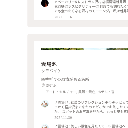
🍴ベーカリー&レストラン沢村 @長野県軽井沢 《私史上、最幸な朝食》 「
気◎味◎ホスピタリティー◎ 何度でも訪れたく
でも食べたくなる沢村のモーニング。 私は軽井
落ち着ける空間です。 #軽井沢 #軽井沢モーニング #軽井沢カフェ #軽井沢パン #パン #モーニング #私のこと
2021.11.16
りっぷ
雲場池
クモバイケ
四季折々の風情がある名所
軽井沢
アート・カルチャー, 風景・景色, ホテル・宿
📍雲場池 : 紅葉のリフレクション🍁🪞🍁✨ 
っかく軽井沢まで来たのでどこかでお茶したくて
た。 スポットのお写真を見たら、もっと奥も素敵
は専用駐車場はありません💡 車で向かう際は
2024.11.30
📷:2024.11.5 Tue. : #クラシカルな街 
井沢 #長野 #milkのミルキーな毎日
📍雲場池 : 美しい景色を見たくて…✨ 雲場池