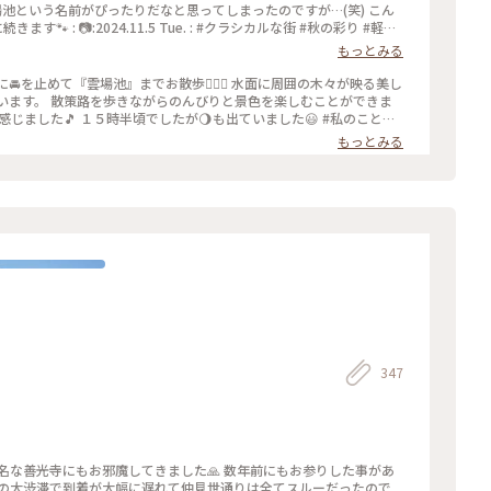
雲場池という名前がぴったりだなと思ってしまったのですが…(笑) こん
🐾 : 📷:2024.11.5 Tue. : #クラシカルな街 #秋の彩り #軽井
麗な景色 #軽井沢 #長野 #milkのミルキーな毎日
もっとみる
楽しむことができま
した🎵 １５時半頃でしたが🌖も出ていました😃 #私のことり
イク
もっとみる
347
名な善光寺にもお邪魔してきました🙏 数年前にもお参りした事があ
事の大渋滞で到着が大幅に遅れて仲見世通りは全てスルーだったので