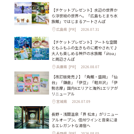
【チケットプレゼント】水辺の世界か
ら浮世絵の世界へ。「広島もとまち水
族館」ではじまるアートさんぽ
広島県
[PR]
2026.07.31
【チケットプレゼント】アートな空間
ともふもふの生きものに癒やされて♪
大人も楽しめる神戸の水族館「átoa」
と周辺さんぽ
兵庫県
[PR]
2026.08.07
【改訂版発売♪】「角館・盛岡」「仙
台」「鎌倉」「伊豆」「軽井沢」「伊
勢志摩」国内6エリアと海外1エリアが
リニューアル
宮城県
2026.07.09
長野・浅間温泉「界 松本」がリニュー
アルオープン。信州ワインと音楽に浸
るエレガントな湯宿へ
長野県
[PR]
2026.08.05