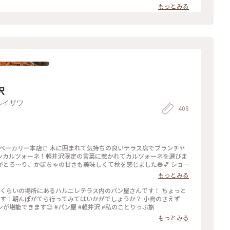
建築家ケンドリック・ケロッグの 手によるもので、 石は男性で、ガラ
もっとみる
した教会は 凛としてとても幻想的でした🌿 #石の教会 #内村鑑三記
美しい町 #オーガニック建築
沢
ルイザワ
408
村ベーカリー本店🍞 木に囲まれて気持ちの良いテラス席でブランチ🍴
ンカルツォーネ！軽井沢限定の言葉に惹かれてカルツォーネを選びま
とろ〜り、かぼちゃの甘さも美味しくて秋を感じました🎃💕 ショ
買いたくなりましたが新宿に帰ったら買えるからなぁと眺めて我慢〜
もっとみる
沢村 #本店 #旧軽井沢 #緑がきれい #緑に囲まれて #ブランチ #カル
ことりっぷ
くらいの場所にあるハルニレテラス内のパン屋さんです！ ちょっと
朝んぽがてら行ってみてはいかがでしょうか？ 小鳥のさえず
り、川のせせらぎに癒されながら、美味しいパンが堪能できます😊 #パン屋 #軽井沢 #私のことりっぷ旅
もっとみる