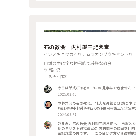
さんと、 【丸山珈琲】さんでお土産を買って、 帰宅しました。 本当に、のんびり過ご
た😆😆 #私のことりっぷ旅#ことりっぷ軽
石の教会 内村鑑三記念堂
イシノキョウカイウチムラカンゾウキネンドウ
自然の中に佇む神秘的で荘厳な教会
軽井沢
名所・旧跡
今日は挙式があるので中の 見学はできませんでし
2025.02.09
中軽井沢の石の教会。 壮大な外観とは逆に 中は石と水でてきた まるで洞窟のような異空間。 ここが教会だなんて。
#長野県#中軽井沢#石の教会#内村鑑三記念堂#
2024.08.27
軽井沢、石の教会 内村鑑三記念館へ。 自然と
期のキリスト教指導者の 内村鑑三の顕彰を目的
三記念堂の外です。 （この日は夕方から結婚式