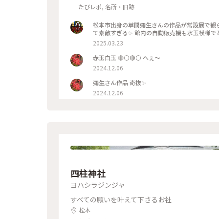
たびレポ, 名所・旧跡
松本市出身の草間彌生さんの作品が常設展で観
て素敵すぎる✨ 館内の自動販売機も水玉模様で
2025.03.23
赤玉白玉 🔴⚪🔴⚪ へぇ～
2024.12.06
彌生さん作品 奇抜✨
2024.12.06
四柱神社
ヨハシラジンジャ
すべての願いを叶えて下さるお社
松本