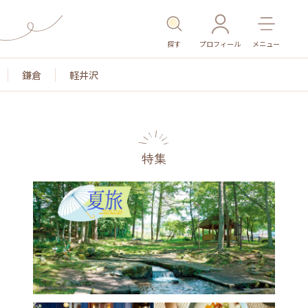
探す
プロフィール
メニュー
鎌倉
軽井沢
特集
色
名所・旧跡
温泉・スパ
その他施設
ごは