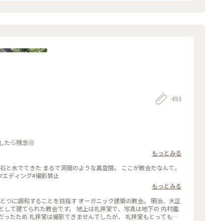
して、 食べて飲んての旅でし
井沢#ランチ#カレー#ソフトクリーム#お土産#OPPO撮影
493
た💦残念😢
もっとみる
ウエディング#撮影禁止
もっとみる
ひとつに調和することを目指す オーガニック建築の教会。 明治、大正
として建てられた教会です。 地上は礼拝堂で、写真は地下の 内村鑑
だったため 礼拝堂は撮影できませんでしたが、 礼拝堂もとっても素