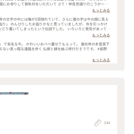
本堂にお参りして御朱印をいただいて さて！仲見世通り行こうかー😆
して この日は秋の彼岸の初日だったのであとちょっと待つと法要を
もっとみる
にもうちょっと待つと今度は法要に向かう上人様が通られるそうなの
🙏✨ 上人様や導師様が本堂での法要への行き帰りに 参道に跪いた
寺の文字の中には鳩が5羽隠れていて、さらに善の字は牛の顔に見え
授けてくださるのがお数珠頂戴です📿 なんてステキなタイミング✨
詣り」 のんびりしたお詣りかなと思っていましたが、布を引っかけ
おっちゃんにも大感謝です(*´꒳`*) （2025.9.20） #お寺 #御
たどり着いてしまったという伝説でした。 いろいろと発見があって
し事の旅2025 #長野 #ことりっぷ長野
もっとみる
もっとみる
344