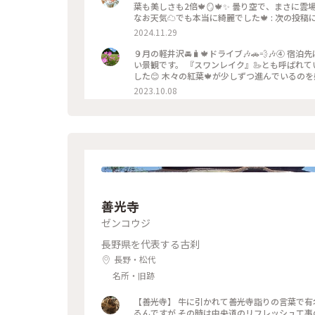
葉も美しさも2倍🍁🪞🍁✨ 曇り空で、まさに
なお天気☁️でも本当に綺麗でした🍁 : 次の投稿に続きます
沢ドライブ #雲場池 #紅葉 #リフレクション #綺
2024.11.29
９月の軽井沢🚘️🧳🍁ドライブ🎶🚗💨🎶④ 宿泊先に🚘️を止めて『雲場池』までお散歩🚶‍♀️✨ 水面に周囲の木々が映る美し
い景観です。 『スワンレイク』🦢とも呼ばれています。 散策路を歩きながらのんびりと景色を
した😊 木々の紅葉🍁が少しずつ進んでいるのを感じま
っぷ旅 #秋さんぽ #軽井沢 #雲場池 #スワンレ
2023.10.08
善光寺
ゼンコウジ
長野県を代表する古刹
長野・松代
名所・旧跡
【善光寺】 牛に引かれて善光寺詣りの言葉で有
るんですが その時は中央道のリフレッシュ工