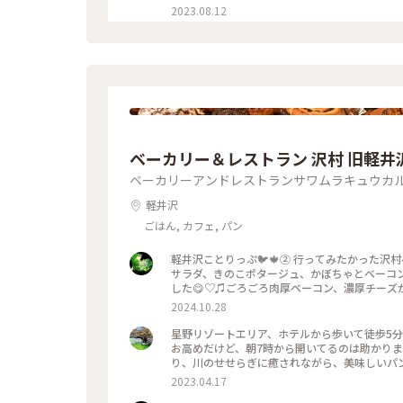
敵でした✨） 独特のフォルムは、 アメリカ人
2023.08.12
スは女性を 象徴しているそうです。 自然と調和
念館 #軽井沢 #カメラ旅 #私のことりっぷ旅 #
ベーカリー＆レストラン 沢村 旧軽井
ベーカリーアンドレストランサワムラキュウカ
軽井沢
ごはん, カフェ, パン
軽井沢ことりっぷ🐦️🍁② 行ってみたかった沢
サラダ、きのこポタージュ、かぼちゃとベーコ
した😋♡♫ごろごろ肉厚ベーコン、濃厚チーズが
ーケースは横に長〜くてパンの品揃えも豊富で
2024.10.28
😊💓 #沢村ベーカリー #ベーカリー＆レストラン
ツォーネ #ベーカリー #軽井沢 #限定 #軽井沢
星野リゾートエリア、ホテルから歩いて徒歩5分
お高めだけど、朝7時から開いてるのは助かります！
2023.04.17