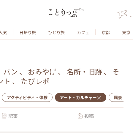
人気
日帰り旅
ひとり旅
カフェ
京都
東京
、
パン
、
おみやげ
、
名所・旧跡
、
そ
ント
、
たびレポ
アクティビティ・体験
アート・カルチャー
風景・景
記事
投稿