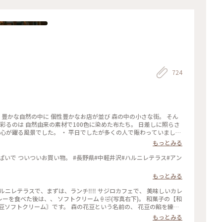
724
 豊かな自然の中に 個性豊かなお店が並び 森の中の小さな街。 そん
彩るのは 自然由来の素材で100色に染めた布たち。 日差しに照らさ
 心が躍る風景でした。 ・ 平日でしたが多くの人で賑わっていまし
景 #軽井沢 #ハルニレテラス
もっとみる
もっとみる
豆ソフトクリーム〙です。 森の花豆という名前の、 花豆の餡を練り
で、 すごく美味しかったです🥰🥰 【和泉屋 傳兵衛】
もっとみる