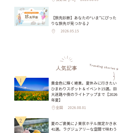
【旅先診断】あなたの“いま”にぴった
りな旅先が見つかる♪
2026.05.15
人気記事
1
黄金色に輝く絶景。夏休みに行きたい
ひまわりスポット＆イベント15選。巨
大迷路や夜のライトアップまで【2026
年夏】
全国
2026.08.01
2
夏のご褒美に♪東京ホテル限定かき氷
41選。ラグジュアリーな空間で味わう