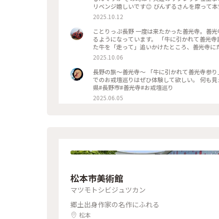
リベンジ嬉しいです😊 びんずるさんを摩って
って時に警備員のおっちゃんに声をかけられま
2025.10.12
終えられた導師様が通りかかるとのこと😳 更
で両方に並んでお数珠頂戴をしていただけました
ことりっぷ長野 一度は来たかった善光寺。善光
参拝者の方の頭を手に持った数珠で撫でて功徳を
るようになっています。 「牛に引かれて善光寺
はじめて授けていただけました✨✨ 教えてくれた警備の
た牛を「走って」追いかけたところ、善光寺に
朱印 #パワースポット #お地蔵さま #秋の信州推
面白かったです。 #長野#善光寺#お寺#牛#鳩
2025.10.06
長野の旅～善光寺～ 「牛に引かれて善光寺参り」 で有名な牛。 かわいいおべべ着せてもらって。 善光寺の本堂真下
でのお戒壇巡りはぜひ体験して欲しい。 何も見えない真っ暗な通路を歩く 仏様と縁を結ぶ修行だそうです。 #長野
県#長野市#善光寺#お戒壇巡り
2025.06.05
松本市美術館
マツモトシビジュツカン
郷土出身作家の名作にふれる
松本