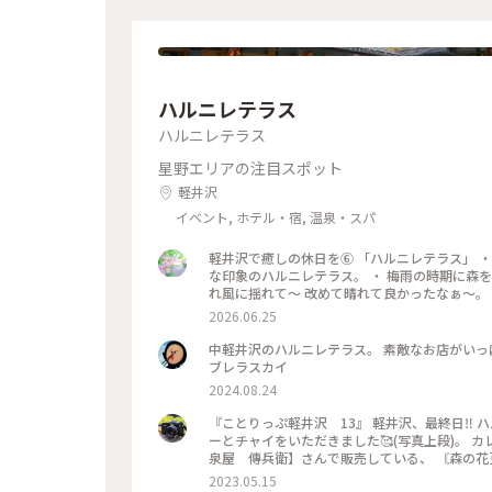
ハルニレテラス
ハルニレテラス
星野エリアの注目スポット
軽井沢
イベント, ホテル・宿, 温泉・スパ
軽井沢で癒しの休日を⑥ 「ハルニレテラス」 ・
な印象のハルニレテラス。 ・ 梅雨の時期に森を
れ風に揺れて〜 改めて晴れて良かったなぁ〜。
た。 （週末はどうなっちゃうの？） #ひみつの絶
2026.06.25
中軽井沢のハルニレテラス。 素敵なお店がいっぱいで ついついお買い物。 #長野県#中軽井沢#ハルニレテラス#アン
ブレラスカイ
2024.08.24
『ことりっぷ軽井沢 13』 軽井沢、最終日‼️ ハルニレテラスで、まずは、ランチ‼️‼️ サジロカフェで、 美味しいカレ
ーとチャイをいただきました🥰(写真上段)。 カレーを食べた後は、、 ソフトクリーム🍦🤣(写真右下)。 和菓子の【和
泉屋 傳兵衛】さんで販売している、 〘森の花
込んだソフトクリームで、 花豆の風味がするソフトクリーム
2023.05.15