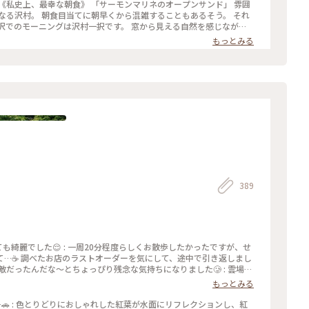
サーモンマリネのオープンサンド」 雰囲
なる沢村。 朝食目当てに朝早くから混雑することもあるそう。 それ
沢でのモーニングは沢村一択です。 窓から見える自然を感じながら
もっとみる
389
とっても綺麗でした😌 : 一周20分程度らしくお散歩したかったですが、せ
…☕️ 調べたお店のラストオーダーを気にして、途中で引き返しまし
だったんだな〜とちょっぴり残念な気持ちになりました🥲 : 雲場池
有料駐車場から歩きますので、事前に調べておくのがおすすめです！ :
もっとみる
#秋の彩り #軽井沢ドライブ #雲場池 #紅葉 #リフレクション #綺麗な景色 #軽
へ…🚗 : 色とりどりにおしゃれした紅葉が水面にリフレクションし、紅