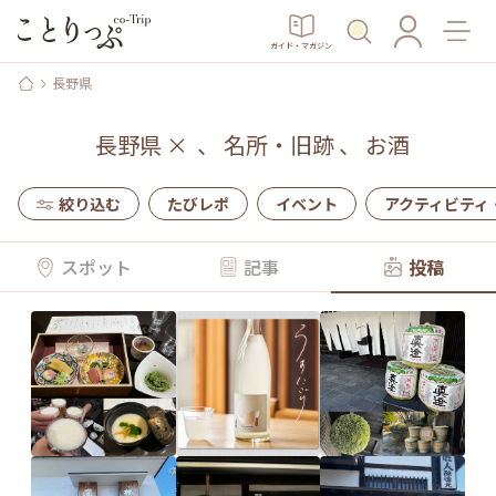
ガイド・マガジン
長野県
長野県
×
、
名所・旧跡
、
お酒
絞り込む
たびレポ
イベント
アクティビティ
スポット
記事
投稿