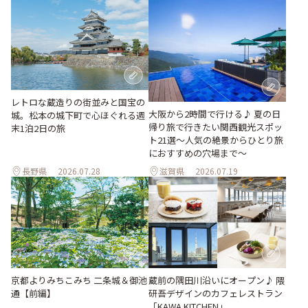
レトロな蔵造りの街並みと国宝の
大阪から2時間で行ける♪ 夏の日
城。松本の城下町で心ほぐれる週
帰り旅で行きたい関西観光スポッ
末1泊2日の旅
ト21選～人気の絶景からひとり旅
におすすめの穴場まで～
長野県
2026.07.28
滋賀県
2026.07.19
京都よりみちこみち 二条城＆御池
蔵前の隅田川沿いにオープン♪ 隈
通【前編】
研吾デザインのカフェレストラン
「KAWA KITCHEN」