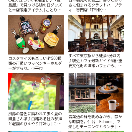
島屋」で見つける鳩の日グッズ
さに包まれるクラフトハーブテ
と本店限定アイテム | ことりっ
ィー専門店「TYNK
ぷ
Kabutocho」 | ことりっぷ
すべて東京駅から徒歩5分以内
カスタマイズも楽しい!約500種
♪駅近カフェ最新ガイド6選~重
類の可愛いワッペンキーホルダ
要文化財の洋館カフェから、改
ーがずらり。小平市
札すぐのレトロ喫茶まで~ | こと
「Kimamaya T&K」 | ことりっ
りっぷ
ぷ
風鈴の音色に誘われて歩く夏の
青葉通の緑を眺めながら、静か
鎌倉さんぽ♪由緒ある社の参拝
な時間を。仙台「Echoes」で
と老舗のひんやり甘味も | こと
楽しむモーニングとランチ | こ
りっぷ
とりっぷ