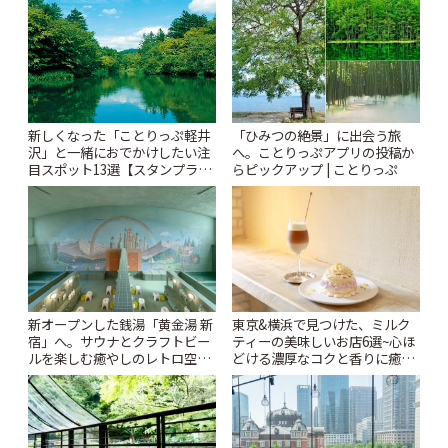
新しくなった「ことりっぷ軽井
「ひみつの絶景」に出会う旅
沢」と一緒におでかけしたい注
へ。ことりっぷアプリの投稿か
目スポット13選【スタンプラリ
らピックアップ | ことりっぷ
ー開催中】 | ことりっぷ
新オープンした銭湯「黄金湯 新
東京&横浜で見つけた、ミルク
宿」へ。サウナとクラフトビー
ティーの美味しいお店6選~心ほ
ルを楽しむ癒やしのレトロ空間
どける濃厚なコクと香りに癒や
| ことりっぷ
されるティータイム~ | ことりっ
ぷ