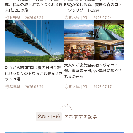
城。松本の城下町で心ほぐれる週
BBQが楽しめる、爽快な森のコテ
末1泊2日の旅
ージ＆リゾート15選
長野県
2026.07.28
栃木県
[PR]
2026.07.24
大人のご褒美温泉宿＆ヴィラ15
都心から約2時間♪夏の日帰り旅
選。客室露天風呂や美食に癒やさ
にぴったりの関東＆近郊観光スポ
れる滞在を
ット21選
群馬県
2026.07.20
栃木県
[PR]
2026.07.17
のおすすめ記事
名所・旧跡