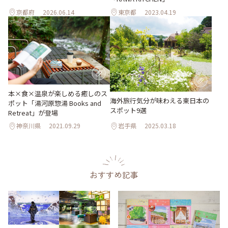
京都府
2026.06.14
東京都
2023.04.19
本×食×温泉が楽しめる癒しのス
海外旅行気分が味わえる東日本の
ポット「湯河原惣湯 Books and
スポット9選
Retreat」が登場
神奈川県
2021.09.29
岩手県
2025.03.18
おすすめ記事