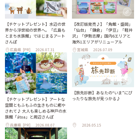
【改訂版発売♪】「角館・盛岡」
【チケットプレゼント】水辺の世
「仙台」「鎌倉」「伊豆」「軽井
界から浮世絵の世界へ。「広島も
沢」「伊勢志摩」国内6エリアと
とまち水族館」ではじまるアート
海外1エリアがリニューアル
さんぽ
広島県
[PR]
2026.07.31
宮城県
2026.07.09
【旅先診断】あなたの“いま”にぴ
ったりな旅先が見つかる♪
【チケットプレゼント】アートな
空間ともふもふの生きものに癒や
されて♪ 大人も楽しめる神戸の水
族館「átoa」と周辺さんぽ
兵庫県
[PR]
2026.08.07
2026.05.15