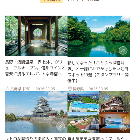
長野・浅間温泉「界 松本」がリニ
新しくなった「ことりっぷ軽井
ューアルオープン。信州ワインと
沢」と一緒におでかけしたい注目
音楽に浸るエレガントな湯宿へ
スポット13選【スタンプラリー開
催中】
長野県
[PR]
2026.08.05
長野県
2026.08.05
レトロな蔵造りの街並みと国宝の
自由気ままな夏旅へ♪プールや