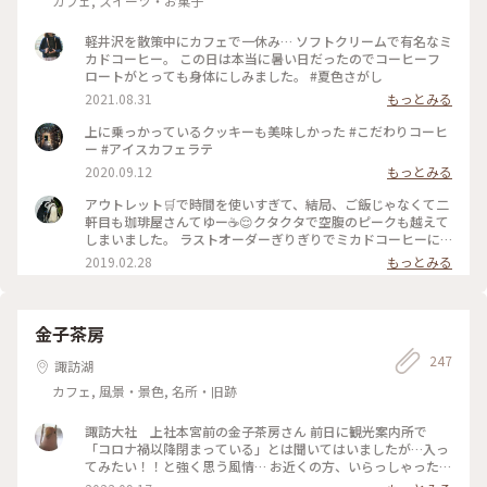
カフェ, スイーツ・お菓子
軽井沢を散策中にカフェで一休み… ソフトクリームで有名なミ
カドコーヒー。 この日は本当に暑い日だったのでコーヒーフ
ロートがとっても身体にしみました。 #夏色さがし
2021.08.31
もっとみる
上に乗っかっているクッキーも美味しかった #こだわりコーヒ
ー #アイスカフェラテ
2020.09.12
もっとみる
アウトレット🛒で時間を使いすぎて、結局、ご飯じゃなくて二
軒目も珈琲屋さんてゆー☕️😌クタクタで空腹のピークも越えて
しまいました。 ラストオーダーぎりぎりでミカドコーヒーに
すべり込み。 ｢ここは常連さんの席なので、普段は中々ご案内
2019.02.28
もっとみる
出来ないんですよ～☺️｣って。これから暖かくなってくるとほ
ぼ座れないんですと。平日の閉店ぎりぎりに感謝！ あと、｢先
日、女子高生のお客さまが、お二人のこの写真をSNOW📷の🐭
ちゃんで撮られてました😅｣って💦 恐るべしJK💦 #軽井沢 #ミ
金子茶房
カドコーヒー #素敵な二人
247
諏訪湖
カフェ, 風景・景色, 名所・旧跡
諏訪大社 上社本宮前の金子茶房さん 前日に観光案内所で
「コロナ禍以降閉まっている」とは聞いてはいましたが…入っ
てみたい！！と強く思う風情… お近くの方、いらっしゃった
ら、再開の時、お知らそいただけたら嬉しいです♥️ #諏訪 #諏