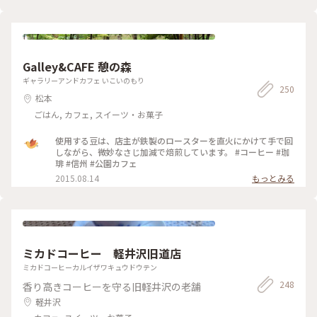
ろっと大きな桃が瑞々しく爽やかな甘さで、フロマージュクリ
ームも相まって夏にピッタリの爽やかな美味しさでした💕 ゆ
ったり落ち着いた雰囲気の店内で、お皿の金継ぎやお持ち帰り
の袋もとっても素敵で、美味しくて癒やしの時間になりました
☺️ (来店日:8月中旬) #松本 #カフェ #マフィン #コーヒー #トマ
ト #桃 #ことりっぷ長野 #Myことりっぷ #私のことりっぷ2022
Galley&CAFE 憩の森
ギャラリーアンドカフェ いこいのもり
250
松本
ごはん, カフェ, スイーツ・お菓子
使用する豆は、店主が鉄製のロースターを直火にかけて手で回
しながら、微妙なさじ加減で焙煎しています。 #コーヒー #珈
琲 #信州 #公園カフェ
2015.08.14
もっとみる
ミカドコーヒー 軽井沢旧道店
ミカドコーヒーカルイザワキュウドウテン
248
香り高きコーヒーを守る旧軽井沢の老舗
軽井沢