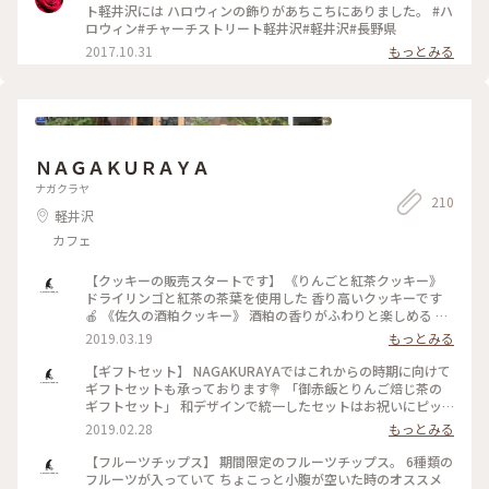
ト軽井沢には ハロウィンの飾りがあちこちにありました。 #ハ
ロウィン#チャーチストリート軽井沢#軽井沢#長野県
2017.10.31
もっとみる
ＮＡＧＡＫＵＲＡＹＡ
ナガクラヤ
210
軽井沢
カフェ
【クッキーの販売スタートです】 《りんごと紅茶クッキー》
ドライリンゴと紅茶の茶葉を使用した 香り高いクッキーです
🍎 《佐久の酒粕クッキー》 酒粕の香りがふわりと楽しめる ク
ラッカータイプのクッキーです♩ 《信州そば粉のスノーボー
2019.03.19
もっとみる
ルクッキー》 信州佐久産のそば粉を使ったふんわりサクサク
のスノーボールクッキーです🌿 3種類とも可愛い缶入りとなっ
【ギフトセット】 NAGAKURAYAではこれからの時期に向けて
ております！ 軽井沢の春ももうすぐそこに！ 出会いの季節の
ギフトセットも承っております💐 「御赤飯とりんご焙じ茶の
ギフトにも、 お出かけのお供にもピッタリです💐 店頭に並ん
ギフトセット」 和デザインで統一したセットはお祝いにピッ
でおりますので、 軽井沢のお土産にぜひどうぞ！ HPは現在作
タリ！ 晴れ着のメッセージカードを添えてみても可愛いです
2019.02.28
もっとみる
成中ですが、 店頭でお買い求めいただけますので ぜひお立ち
♩ お熨斗対応可能な商品もございますので ご希望がございま
寄りくださいね🏡 . NAGAKURAYA 営業時間 10:00～18:00 .
したらお気軽に仰ってくださいね！ ※御赤飯はご注文をいた
【フルーツチップス】 期間限定のフルーツチップス。 6種類の
#NAGAKURAYA #nagakuraya #ナガクラヤ #karuizawa #軽
だいてから 少々お時間をいただきますので 予めご了承くださ
フルーツが入っていて ちょこっと小腹が空いた時のオススメ