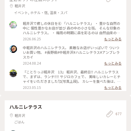
軽井沢
イベント, ホテル・宿, 温泉・スパ
軽井沢で癒しの休日を⑥ 「ハルニレテラス」 ・ 豊かな自然の
中に 個性豊かなお店が並び 森の中の小さな街。 そんな印象の
ハルニレテラス。 ・ 梅雨の時期に森を彩るのは 自然由来の素
材で100色に染めた布たち。 日差しに照らされ風に揺れて〜
2026.06.25
もっとみる
改めて晴れて良かったなぁ〜。 心が躍る風景でした。 ・ 平日
でしたが多くの人で賑わっていました。 （週末はどうなっち
中軽井沢のハルニレテラス。 素敵なお店がいっぱいで ついつ
ゃうの？） #ひみつの絶景 #軽井沢 #ハルニレテラス
いお買い物。 #長野県#中軽井沢#ハルニレテラス#アンブレラ
スカイ
2024.08.24
もっとみる
『ことりっぷ軽井沢 13』 軽井沢、最終日‼️ ハルニレテラス
で、まずは、ランチ‼️‼️ サジロカフェで、 美味しいカレーとチ
ャイをいただきました🥰(写真上段)。 カレーを食べた後は、、
ソフトクリーム🍦🤣(写真右下)。 和菓子の【和泉屋 傳兵衛】
2023.05.15
もっとみる
さんで販売している、 〘森の花豆ソフトクリーム〙です。 森
の花豆という名前の、 花豆の餡を練り込んだソフトクリーム
で、 花豆の風味がするソフトクリームで、 すごく美味しかっ
たです🥰🥰 【和泉屋 傳兵衛】さんと、 【丸山珈琲】さんで
ハルニレテラス
お土産を買って、 帰宅しました。 本当に、のんびり過ごし
677
て、 食べて飲んての旅でした😆😆 #私のことりっぷ旅#ことり
軽井沢
っぷ軽井沢#ランチ#カレー#ソフトクリーム#お土産#OPPO撮
ごはん
影