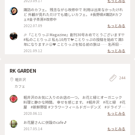
2023.09.17
もっとみる
訪大社 #諏訪湖
諏訪のカフェ。 残念ながら改修中で 利用は出来なかったけれ
ど 外観が見れただけでも嬉しいカフェ。 #長野県#諏訪#カフ
ェ#金子茶房#改修中
2022.07.09
もっとみる
🎉『ことりっぷ Magazine』創刊30号おめでとうございます🎊
#私のことりっぷ 私も10月で🐦️ことりっぷの投稿を始めて満5
年になります🎉😉❤️ ことりっぷを知る前の旅は…… 名所旧
跡、寺社、古道、祭……などを巡るのに忙しく、疲れるとお茶
2021.09.12
もっとみる
しましょ……そんな旅でした。 ことりっぷを始めたばかりの
頃……⬆️の #金子茶房 の投稿を見たのです。 私が撮ると影絵み
たいになってしまうのですが、スポットを押すと素敵な投稿が
見られますよ(^_^)v ユーザーさんの投稿を見たときの衝撃🤩
RK GARDEN
うわっ(゜ロ゜; 何て素敵なカフェ☕️😌✨‼️ ちょうど諏訪大社巡
244
りをしたかったので、ここも予定に入れよう🎵 カフェを目的
軽井沢
にするなんて今までの旅にはなかったんですよ😆 それからの
カフェ
旅は、素敵なカフェや食事処を旅の計画に入れることにしまし
た。 それだけでも私の旅が変わったのかな〰️💕 ２回目のワク
チン接種が終了したので、これから活動開始です（~▽~＠）
軽井沢のお気に入りのお店の一つ。 お花と緑とオーガニック
♪♪♪ #諏訪大社上社本宮 #私のことりっぷ原点 #ここから旅
料理と静かな時間。 幸せを感じます。 #軽井沢 #花と緑 #花
が変わった
屋 #新鮮野菜 #フラワーフィールドガーデンズ #ドライブ #
オーガニックカフェレストラン #紫陽花
2020.06.11
もっとみる
お花屋さんに併設のcafe🎵
2017.05.14
もっとみる