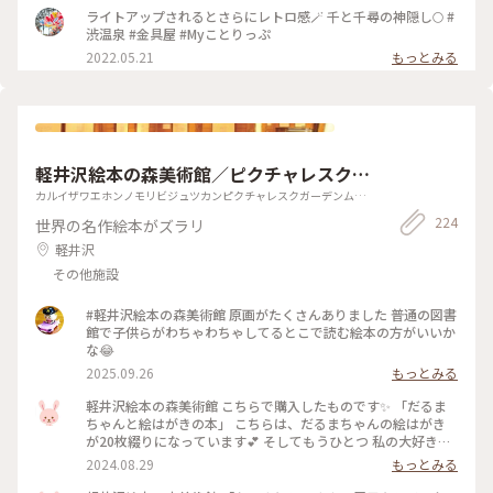
施の栗めぐりと共に秋を感じてほしいモデルルートです😊✨ #
ライトアップされるとさらにレトロ感🪄 千と千尋の神隠し🌕 #
秋いろとりどり #Myことりっぷ #長野県 #渋温泉#金具屋#温泉
渋温泉 #金具屋 #Myことりっぷ
2022.05.21
もっとみる
軽井沢絵本の森美術館／ピクチャレスク・
ガーデン（ムーゼの森）
カルイザワエホンノモリビジュツカンピクチャレスクガーデンムー
ゼノモリ
224
世界の名作絵本がズラリ
軽井沢
その他施設
#軽井沢絵本の森美術館 原画がたくさんありました 普通の図書
館で子供らがわちゃわちゃしてるとこで読む絵本の方がいいか
な😂
2025.09.26
もっとみる
軽井沢絵本の森美術館 こちらで購入したものです✨ 「だるま
ちゃんと絵はがきの本」 こちらは、だるまちゃんの絵はがき
が20枚綴りになっています💕 そしてもうひとつ 私の大好きな
絵本 「ちいさいおうち」 一筆箋があったので、つい買ってし
2024.08.29
もっとみる
まいました🩷 家の本棚から引っ張りだし、久しぶりに絵本読