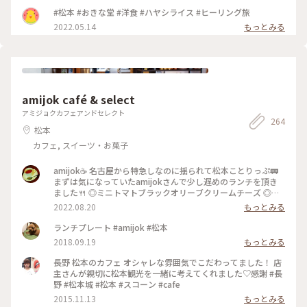
松本市 #松本市ランチ #松本市ディナー #おきな堂 #ボルガラ
#松本 #おきな堂 #洋食 #ハヤシライス #ヒーリング旅
イス #松本城周辺 #松本駅周辺
2022.05.14
もっとみる
amijok café & select
アミジョクカフェアンドセレクト
264
松本
カフェ, スイーツ・お菓子
amijok☕ 名古屋から特急しなのに揺られて松本ことりっぷ🚃
まずは気になっていたamijokさんで少し遅めのランチを頂き
ました🍴 ◎ミニトマトブラックオリーブクリームチーズ ◎ド
リップコーヒーice ◎信州完熟桃フロマージュクリー厶 ショー
2022.08.20
もっとみる
ケースでマフィンを選んだのですが、実際にお皿に載って目の
前にすると、その大きさに驚きました😂 外カリッ中しっとり
ランチプレート #amijok #松本
ホロホロのマフィンに、甘さがギュッと詰まったミニトマト、
2018.09.19
もっとみる
オリーブの香りが絶妙です😋 軽く温めてくださったので中の
クリームチーズがとろっと熱くて、お好みでとお勧めしていた
長野 松本のカフェ オシャレな雰囲気でこだわってました！ 店
だいたオリーブオイルをかけたり、何パターンもの美味しさが
主さんが親切に松本観光を一緒に考えてくれました♡感謝 #長
楽しめました✨ ドリップコーヒーは酸味少なめで苦味がありつ
野 #松本城 #松本 #スコーン #cafe
つすっきり飲める美味しさ😊 桃のマフィンもどうしても食べ
2015.11.13
もっとみる
たくて、翌朝ホテルで食べる用にお持ち帰りで頂きました🍑 ご