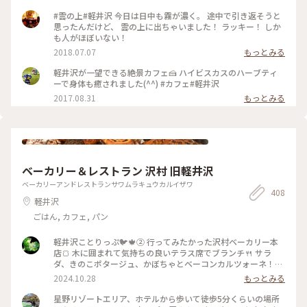
ブル席、ペットをお連れの方も安心なペット専用席もありま
す。 賑やかな街を離れてゆったりと過ごすにはもってこいのカ
#雲の上#軽井沢 今日は日中も霧が濃く。 途中で引き返そうと
フェです。
思ったんだけど、 雲の上に出ちゃいました！ ラッキー！ しか
も人がほぼいない！
2018.07.07
もっとみる
軽井沢が一望できる絶景カフェ🍰 ハイビスカスのハーブティ
ーで身体も癒されました(^^) #カフェ#軽井沢
2017.08.31
もっとみる
ベーカリー＆レストラン 沢村 旧軽井沢
ベーカリーアンドレストランサワムラキュウカルイザワ
408
軽井沢
ごはん, カフェ, パン
軽井沢ことりっぷ🐦️🍁② 行ってみたかった沢村ベーカリー本
店🍞 木に囲まれて気持ちの良いテラス席でブランチ🍴 サラ
ダ、きのこポタージュ、かぼちゃとベーコンカルツォーネ！軽
井沢限定の言葉に惹かれてカルツォーネを選びました😋♡♫ご
2024.10.28
もっとみる
ろごろ肉厚ベーコン、濃厚チーズがとろ〜り、かぼちゃの甘さ
も美味しくて秋を感じました🎃💕 ショーケースは横に長〜く
星野リゾートエリア、ホテルから歩いて徒歩5分くらいの場所