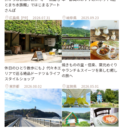
とまち水族館」ではじまるアート
さんぽ
広島県
[PR]
2026.07.31
岐阜県
2025.09.23
焼きものの里・信楽、窯元めぐり
休日のひとり散歩にも♪ 代々木エ
やランチ＆スイーツを楽しむ癒し
リアで巡る絶品ドーナツ＆ライフ
の旅へ
スタイルショップ
東京都
2026.08.02
滋賀県
2026.05.01