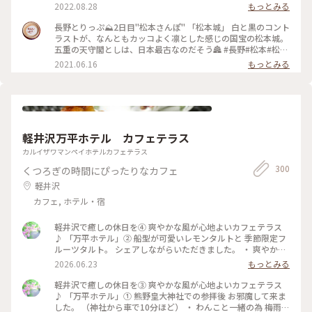
って絵になりますよねぇ☺️ お城の近くでコスモスが咲いてい
最寄りのバス停を降りると、お堀に白鳥がいました🦢 (来訪
2022.08.28
もっとみる
るのも見つけました🌸秋ですねぇ🍂 （2025.9.21） #現存12天
日:8月中旬) #松本 #松本城 #城 #風景 #景色 #ことりっぷ長野
守 #国宝5城 #国宝 #お城 #秋の信州推し事の旅2025 #秋の装い
#Myことりっぷ #私のことりっぷ2022
長野とりっぷ⛰2日目"松本さんぽ" 「松本城」 白と黒のコント
#松本 #ことりっぷ長野
ラストが、なんともカッコよく凛とした感じの国宝の松本城。
五重の天守閣としは、日本最古なのだそう🏯 #長野#松本#松本
城#ライトアップ#自然にふれる
2021.06.16
もっとみる
軽井沢万平ホテル カフェテラス
カルイザワマンペイホテルカフェテラス
300
くつろぎの時間にぴったりなカフェ
軽井沢
カフェ, ホテル・宿
軽井沢で癒しの休日を④ 爽やかな風が心地よいカフェテラス
♪ 「万平ホテル」② 船型が可愛いレモンタルトと 季節限定フ
ルーツタルト。 シェアしながらいただきました。 ・ 爽やかな
風景を楽しみながら 贅沢なティータイムになりました。 #軽井
2026.06.23
もっとみる
沢 #万平ホテル #万平ホテルカフェテラス #カフェテラス
軽井沢で癒しの休日を③ 爽やかな風が心地よいカフェテラス
♪ 「万平ホテル」① 熊野皇大神社での参拝後 お邪魔して来ま
した。 （神社から車で10分ほど） ・ わんこと一緒の為 梅雨晴