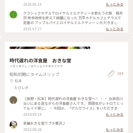
れがほんとありがたく 軽井沢の爽やかな風を感じながら レモ
2026.06.23
もっとみる
ンタルトとフルーツタルト おいしいティータイムに♡ ・ #軽
井沢 #万平ホテル#カフェテラス#万平ホテルカフェテラス
クラシックホテルでロイヤルミルクティーを飲もうの旅 軽井
沢 昨年改修を終えて綺麗になった 万平ホテルカフェテラスで
定番の アップルパイとロイヤルミルクティー いただきました
かのジョン・レノン直伝といわれる ロイヤルミルクティーは
2025.07.27
もっとみる
ミルクの マイルドさがありながらもスッキリと 紅茶葉の香り
が際立ち 後味もさらりと 美味しい紅茶を飲んだという感じ
がします アップルパイも美味しくて大満足して ショップでク
ッキー缶を自分へのお土産に 買いました 綺麗！可愛い！そし
て美味しい！ 高かったのに美味しくて1種類ずつ一気に 食べて
しまいました
時代遅れの洋食屋 おきな堂
ジダイオクレノヨウショクヤオキナドウ
269
昭和初期にタイムスリップ
松本
たびレポ
【長野・松本】時代遅れの洋食屋 おきな堂へ！ ・ ・ 女鳥羽川
沿いにある昔ながらの洋食屋さんです。 雰囲気がレトロでとっ
てもイイ感じ。 ・ 今回は、『ボルガライス』をいただきまし
た。 真ん中にオムライス左右にチキンカツとハヤシが乗って
2024.09.19
もっとみる
います。 チキンカツには味がしっかりついていて、オムライス
との相性👍ハヤシも濃いめの味でオムライスとの相性👍とって
老舗おきな堂でプチ贅沢♪
も美味しかったです☆ ・ このお店、友達が連れてきてくれた
2023.08.26
もっとみる
んですが、私も誰かに紹介したいと思うお店でした。 ・ ・ #