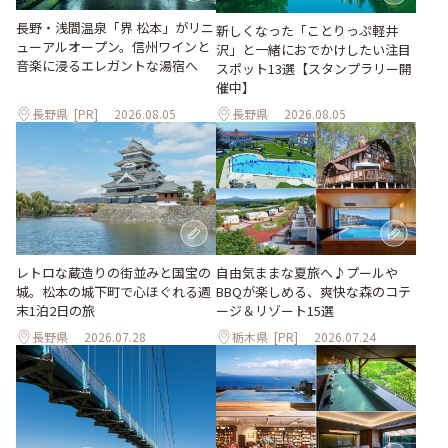
長野・浅間温泉「界 松本」がリニ
新しくなった「ことりっぷ軽井
ューアルオープン。信州ワインと
沢」と一緒におでかけしたい注目
音楽に浸るエレガントな湯宿へ
スポット13選【スタンプラリー開
催中】
長野県
[PR]
2026.08.05
長野県
2026.08.05
レトロな蔵造りの街並みと国宝の
自由気ままな夏旅へ♪プールや
城。松本の城下町で心ほぐれる週
BBQが楽しめる、爽快な森のコテ
末1泊2日の旅
ージ＆リゾート15選
長野県
2026.07.28
栃木県
[PR]
2026.07.24