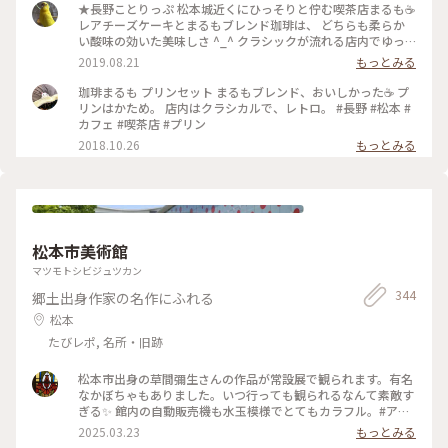
★長野ことりっぷ 松本城近くにひっそりと佇む喫茶店まるも☕️
レアチーズケーキとまるもブレンド珈琲は、 どちらも柔らか
い酸味の効いた美味しさ ^_^ クラシックが流れる店内でゆっ
くり旅の計画たてました🙂 #旅のひととき #ことりっぷ長野 #
2019.08.21
もっとみる
珈琲
珈琲まるも プリンセット まるもブレンド、おいしかった☕️ プ
リンはかため。 店内はクラシカルで、レトロ。 #長野 #松本 #
カフェ #喫茶店 #プリン
2018.10.26
もっとみる
松本市美術館
マツモトシビジュツカン
344
郷土出身作家の名作にふれる
松本
たびレポ, 名所・旧跡
松本市出身の草間彌生さんの作品が常設展で観られます。有名
なかぼちゃもありました。いつ行っても観られるなんて素敵す
ぎる✨ 館内の自動販売機も水玉模様でとてもカラフル。#アー
トな景色#美術館
2025.03.23
もっとみる