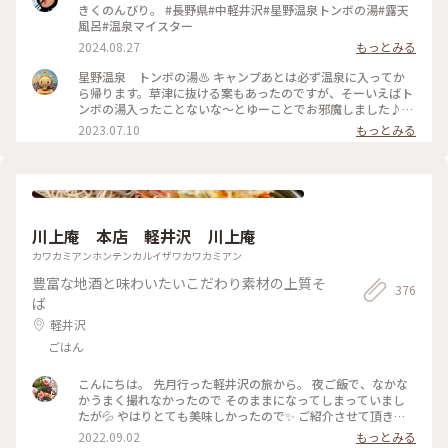
まれる心地よい温泉でした♨️ トンボの湯のすぐお隣の「カ
きくのんびり。 #長野県#中軽井沢#星野温泉トンボの湯#露天
フェ ハングリースポット」でクラフトビールやドリンク、スイ
風呂#温泉マイスター
ーツを楽しめます🍻 #ゆるり夏時間 #軽井沢 #避暑地 #クラ
2024.08.27
もっとみる
フトビール #温泉
星野温泉 トンボの湯♨️ キャンプあとは必ず温泉に入ってか
ら帰ります。草津に抜ける案もあったのですが、そーいえばト
ンボの湯入ったことないな〜とゆーことでお邪魔しました♪さ
すが星野リゾート！とにかくおしゃれです❣️男女が別々の建物
2023.07.10
もっとみる
で計画されており、受付からの動線など勉強になりました。た
だ駐車場の区画がとても狭いので大型車が横に停まると出入り
が大変なのが難点ですね〜。平日でしたが人が多く、さすが軽
井沢だなと思った1日でた(^^)
川上庵 本店 軽井沢 川上庵
カワカミアンホンテンカルイザワカワカミアン
豊富な地酒と味わいたいこだわり素材の上質そ
376
ば
軽井沢
ごはん
こんにちは。 先月行った軽井沢の旅から。 夜ご飯で、なかな
かうまく撮れなかったので そのままになってしまっていまし
たが💦 やはりとても美味しかったので✨ ご紹介させて頂きま
すm(__)m♪ 『川上庵 せきれい橋店』さん。 ハルニレテラス
2022.09.02
もっとみる
にあります。 川の音が聞こえるテラス席でのんびり 夜ご飯を