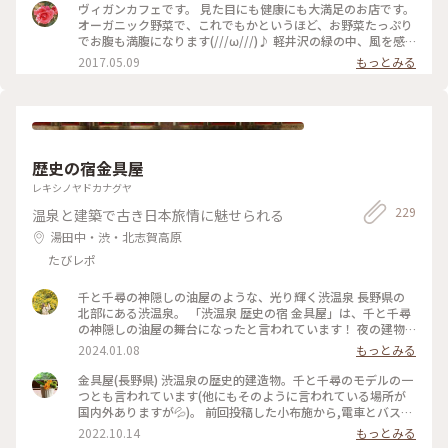
ヴィガンカフェです。 見た目にも健康にも大満足のお店です。
オーガニック野菜で、これでもかというほど、お野菜たっぷり
でお腹も満腹になります(///ω///)♪ 軽井沢の緑の中、風を感
じながら、ゆったり朝食が楽しめます❤ #かおる #野菜 #オ
2017.05.09
もっとみる
ーガニック野菜 #朝食 #軽井沢 #風 #緑 #カフェ #自
然
歴史の宿金具屋
レキシノヤドカナグヤ
229
温泉と建築で古き日本旅情に魅せられる
湯田中・渋・北志賀高原
たびレポ
千と千尋の神隠しの油屋のような、光り輝く渋温泉 長野県の
北部にある渋温泉。 「渋温泉 歴史の宿 金具屋」は、千と千尋
の神隠しの油屋の舞台になったと言われています！ 夜の建物
は、本当に綺麗でした...！✨️ 渋温泉は、9つの外湯があり、「9
2024.01.08
もっとみる
湯めぐり」ができます！ 熱い温泉に浸かって、寒い外気にあた
って、綺麗な夜景を眺めて... そんな素敵な冬を過ごすことが出
金具屋(長野県) 渋温泉の歴史的建造物。千と千尋のモデルの一
来ました☃❄ #冬の旅 #ベストトリップ2023 #私のことりっぷ
つとも言われています(他にもそのように言われている場所が
旅 #渋温泉 #長野旅行 #金具屋
国内外ありますが💦)。 前回投稿した小布施から,電車とバスで
移動できる,ここ渋温泉。外湯めぐりもそれぞれの湯ごとに効
2022.10.14
もっとみる
能が異なるとされ,湯比べも楽しい温泉街です。是非とも小布