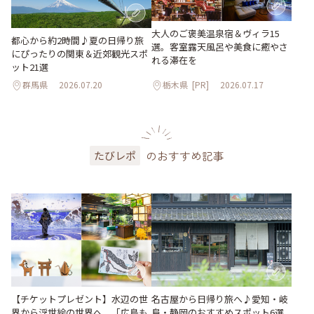
大人のご褒美温泉宿＆ヴィラ15
都心から約2時間♪夏の日帰り旅
選。客室露天風呂や美食に癒やさ
にぴったりの関東＆近郊観光スポ
れる滞在を
ット21選
群馬県
2026.07.20
栃木県
[PR]
2026.07.17
のおすすめ記事
たびレポ
【チケットプレゼント】水辺の世
名古屋から日帰り旅へ♪愛知・岐
界から浮世絵の世界へ。「広島も
阜・静岡のおすすめスポット6選