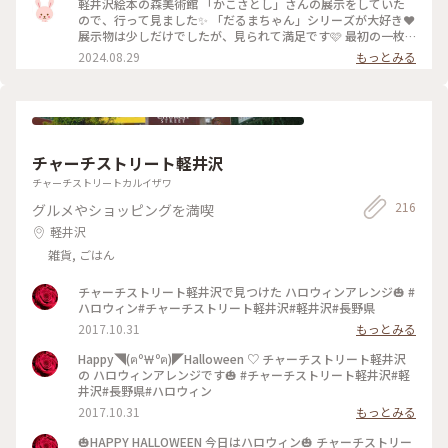
んでみました✨ 台風の影響で、かなり広い範囲で、被害がおき
軽井沢絵本の森美術館 「かこさとし」さんの展示をしていた
ていますね💧 これ以上被害が拡大しないことを願います。 皆
ので、行って見ました✨ 「だるまちゃん」シリーズが大好き❤️
さま、しばらくお気を付けて、お過ごしくださいね♡ 私も今週
展示物は少しだけでしたが、見られて満足です🩷 最初の一枚
末は、家で読書でもして、過ごそうと思います😊 #軽井沢絵本
以外、撮影NGでした💦 チケットを買って館内に入ると、とて
2024.08.29
もっとみる
の森美術館 #かこさとし #だるまちゃんとてんぐちゃん #ちい
も素敵なお庭と建物がありました🩷 建物の中に、世界の絵本
さいおうち #お土産 #長野 #軽井沢 #ことりっぷ旅2024
などが飾られ、読めるブースもありました✨ 小さい子どもたち
も、楽しめると思います🎶 #軽井沢絵本の森美術館 #かこさと
し #長野 #軽井沢 #ことりっぷ旅2024
チャーチストリート軽井沢
チャーチストリートカルイザワ
216
グルメやショッピングを満喫
軽井沢
雑貨, ごはん
チャーチストリート軽井沢で見つけた ハロウィンアレンジ🎃 #
ハロウィン#チャーチストリート軽井沢#軽井沢#長野県
2017.10.31
もっとみる
Happy◥(ฅº￦ºฅ)◤Halloween ♡ チャーチストリート軽井沢
の ハロウィンアレンジです🎃 #チャーチストリート軽井沢#軽
井沢#長野県#ハロウィン
2017.10.31
もっとみる
🎃HAPPY HALLOWEEN 今日はハロウィン🎃 チャーチストリー