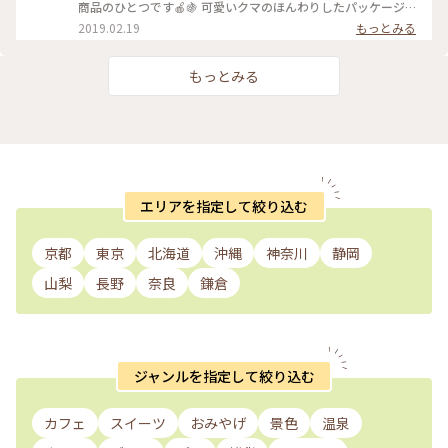
井沢 #nagano#長野 #sinsyu#信州 #雑貨#軽井沢雑貨 #軽井沢
いませ… NAGAKURAYA 営業時間 10:00～18:00
商品のひとつです🍎🍇 可愛いクマのほんわりしたパッケージ
雑貨屋 #軽井沢雑貨屋さん #gift #ギフト #omiyage #お土産 #
#NAGAKURAYA #nagakuraya #ナガクラヤ #karuizawa #軽
にも注目！ 野菜チップスとセットにして ちょっとしたお土産
2019.02.19
もっとみる
ドライフラワー #ドライフラワーのある暮らし #新商品 #クッ
井沢 #雑貨 #軽井沢雑貨 #軽井沢雑貨屋 #軽井沢雑貨屋さん
やお礼にぜひどうぞ♩ NAGAKURAYA 営業時間 10:00～18:00
キー#スノーボール #クッキー缶 #apple#りんご #酒粕 #そば粉
#gift #ギフト #omiyage #お土産 #ドライフラワー #ドライフ
#NAGAKURAYA #nagakuraya #ナガクラヤ #karuizawa #軽
#そばの実
ラワーのある暮らし #お祝い #内祝い #giftset #ギフトセット
井沢 #雑貨 #軽井沢雑貨 #軽井沢雑貨屋 #軽井沢雑貨屋さん
もっとみる
#gift #ギフト #omiyage #お土産 #ドライフラワー #ドライフ
ラワーのある暮らし #fruitchips #フルーツチップス #果物チッ
プス 《↓インターネットからのご購入はこちらから↓》
エリアを指定して絞り込む
京都
東京
北海道
沖縄
神奈川
静岡
山梨
長野
奈良
鎌倉
ジャンルを指定して絞り込む
カフェ
スイーツ
おみやげ
景色
温泉