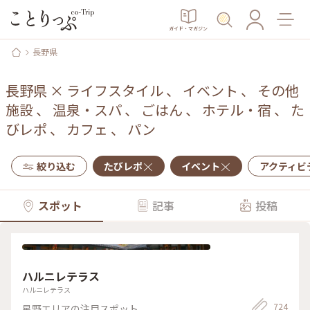
ガイド・マガジン
長野県
長野県
×
ライフスタイル
、
イベント
、
その他
施設
、
温泉・スパ
、
ごはん
、
ホテル・宿
、
た
びレポ
、
カフェ
、
パン
絞り込む
たびレポ
イベント
アクティビ
スポット
記事
投稿
ハルニレテラス
ハルニレテラス
724
星野エリアの注目スポット