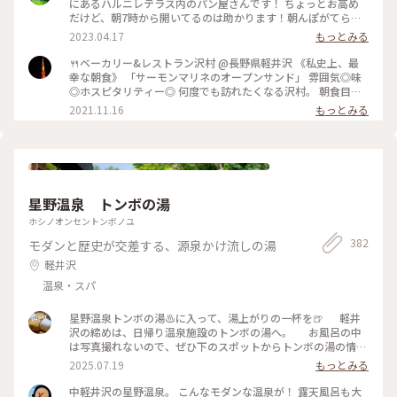
てパンの品揃えも豊富で買いたくなりましたが新宿に帰ったら
にあるハルニレテラス内のパン屋さんです！ ちょっとお高め
買えるからなぁと眺めて我慢〜😊💓 #沢村ベーカリー #ベーカ
だけど、朝7時から開いてるのは助かります！朝んぽがてら行
リー＆レストラン沢村 #本店 #旧軽井沢 #緑がきれい #緑に囲
ってみてはいかがでしょうか？ 小鳥のさえずり、川のせせら
2023.04.17
もっとみる
まれて #ブランチ #カルツォーネ #ベーカリー #軽井沢 #限定 #
ぎに癒されながら、美味しいパンが堪能できます😊 #パン屋 #
軽井沢ことりっぷ
軽井沢 #私のことりっぷ旅
🍴ベーカリー&レストラン沢村 @長野県軽井沢 《私史上、最
幸な朝食》 「サーモンマリネのオープンサンド」 雰囲気◎味
◎ホスピタリティー◎ 何度でも訪れたくなる沢村。 朝食目当
てに朝早くから混雑することもあるそう。 それでも食べたくな
2021.11.16
もっとみる
る沢村のモーニング。 私は軽井沢でのモーニングは沢村一択で
す。 窓から見える自然を感じながら落ち着ける空間です。 #軽
井沢 #軽井沢モーニング #軽井沢カフェ #軽井沢パン #パ
ン #モーニング #私のことりっぷ
星野温泉 トンボの湯
ホシノオンセントンボノユ
382
モダンと歴史が交差する、源泉かけ流しの湯
軽井沢
温泉・スパ
星野温泉トンボの湯♨️に入って、湯上がりの一杯を🍺 軽井
沢の締めは、日帰り温泉施設のトンボの湯へ。 お風呂の中
は写真撮れないので、ぜひ下のスポットからトンボの湯の情報
をご覧ください。 内湯の外に面した部分が一面ガラスで、目
2025.07.19
もっとみる
の前は森🌳 開け放された大きな窓からは、涼しい風と野鳥の
声が…。露天風呂もあるけど、内湯に使ってるだけで自然に包
中軽井沢の星野温泉。 こんなモダンな温泉が！ 露天風呂も大