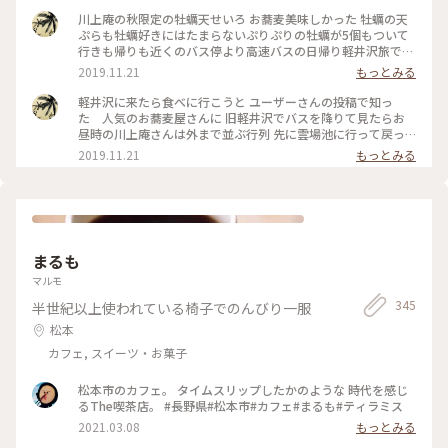
頂きました。 テーブルにはキャンドルが灯され 雰囲気があり
川上庵の秋限定の牡蠣天せいろ お蕎麦美味しかった 牡蠣の天
ました。 どちらのお料理もとても美味しかったのですが、 や
ぷらも牡蠣好きにはたまらないぷりぷりの牡蠣が5個もついて
はりお蕎麦、天ぷらもサクッとして とても美味しく頂きまし
行きも帰りも近くのバス停より高速バスの日帰り軽井沢旅でし
た♡ 店員さんにも良くして頂きましたm(__)m✨ またうかがい
た
2019.11.21
もっとみる
たいです✨ ごちそうさまでした。 ★2枚目はお豆腐、お塩や薬
味で頂きます。 ★3枚目は豚の角煮。とろとろでした。 #川上
軽井沢に来たら食べに行こうと ユーザーさんの投稿で知っ
庵せきれい橋店 #川上庵 #ハルニレテラス #軽井沢 #軽井沢の
た 人気のお蕎麦屋さんに 旧軽井沢でバスを降りて見たらお
旅 #旅の思い出 #夏の思い出 #長野県 #旧軽井沢
昼時の川上庵さんは外まで並ぶ行列 先に雲場池に行って戻っ
たらすぐに入れました でも食べてるとまた行列〜 軽井沢の人
2019.11.21
もっとみる
気のお蕎麦屋さん 入口の紅葉も綺麗でした #秋の色彩
まるも
マルモ
345
半世紀以上使われている椅子でのんびり一服
松本
カフェ, スイーツ・お菓子
松本市のカフェ。 タイムスリップしたかのような 時代を感じ
るThe喫茶店。 #長野県#松本市#カフェ#まるも#ティラミス
2021.03.08
もっとみる