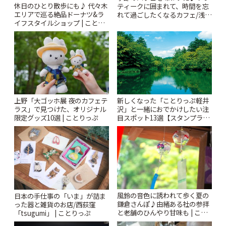
休日のひとり散歩にも♪ 代々木
ティークに囲まれて、時間を忘
エリアで巡る絶品ドーナツ&ラ
れて過ごしたくなるカフェ/浅草
イフスタイルショップ | ことり
「annorum cafe」 | ことりっぷ
っぷ
新しくなった「ことりっぷ軽井
上野「大ゴッホ展 夜のカフェテ
沢」と一緒におでかけしたい注
ラス」で見つけた、オリジナル
目スポット13選【スタンプラリ
限定グッズ10選 | ことりっぷ
ー開催中】 | ことりっぷ
風鈴の音色に誘われて歩く夏の
日本の手仕事の「いま」が詰ま
鎌倉さんぽ♪由緒ある社の参拝
った器と雑貨のお店/西荻窪
と老舗のひんやり甘味も | こと
「tsugumi」 | ことりっぷ
りっぷ