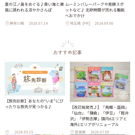
夏の江ノ島をめぐる♪青い海と潮
ムーミンバレーパークや発酵スポ
風に誘われる涼やかさんぽ
ットなど♪ 北欧時間が流れる飯能
へおでかけ
神奈川県
2026.07.14
埼玉県
[PR]
2024.09.06
おすすめ記事
【旅先診断】あなたの“いま”にぴ
ったりな旅先が見つかる♪
【改訂版発売♪】「角館・盛岡」
「仙台」「鎌倉」「伊豆」「軽井
沢」「伊勢志摩」国内6エリアと
海外1エリアがリニューアル
2026.05.15
宮城県
2026.07.09