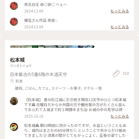
赤玉白玉 🔴⚪🔴⚪ へぇ～
2024.12.06
もっとみる
彌生さん作品 奇抜✨
2024.12.06
もっとみる
松本城
マツモトジョウ
310
日本最古の5重6階の木造天守
松本
雑貨, ごはん, カフェ, スイーツ・お菓子, ホテル・宿
【松本城】 夏の松江城に引き続き現存12天守のひとつ松本城
です🏯 日曜日だからか外国の方や観光客の方がたくさん並ん
でおられて入城まで約１時間半まち😱 お城の中の見学は諦め
て外観のみ堪能してきました 現存12天守のうち五重天守が見
2025.10.16
もっとみる
れるのは姫路城と松本城のみ👀 別名が深志城の6階建のかっこ
いい黒いお城です✨ 黒いから烏城🐦‍⬛とも呼ばれているんです
松本城🏯 朝10時前に向かったのですが、お盆ということもあ
がそれは60年前くらいにバスガイドさんが言いはじめたそうで
り、城内はまさかの60分待ち💦 ということで外からだけ眺め
正式な別名ではないそうです😳 やはりお堀とおっきい天守閣
てきました🥲 漆黒の壁がとてもかっこよく、圧巻の姿でした✨