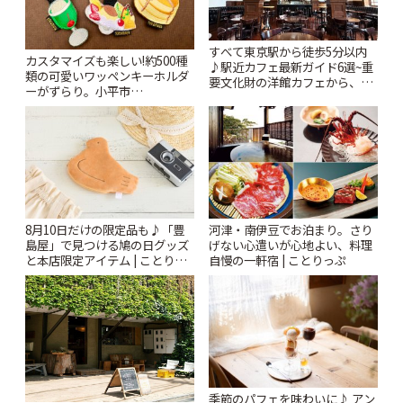
すべて東京駅から徒歩5分以内
カスタマイズも楽しい!約500種
♪駅近カフェ最新ガイド6選~重
類の可愛いワッペンキーホルダ
要文化財の洋館カフェから、改
ーがずらり。小平市
札すぐのレトロ喫茶まで~ | こと
「Kimamaya T&K」 | ことりっ
りっぷ
ぷ
8月10日だけの限定品も♪「豊
河津・南伊豆でお泊まり。さり
島屋」で見つける鳩の日グッズ
げない心遣いが心地よい、料理
と本店限定アイテム | ことりっ
自慢の一軒宿 | ことりっぷ
ぷ
季節のパフェを味わいに♪ アン