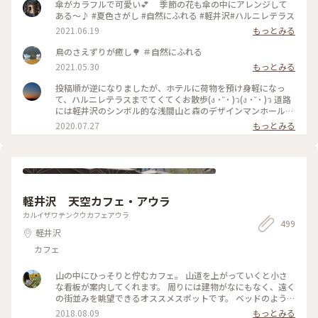
傘がカラフルで可愛い💕 季節の花も傘の中にアレンジして
ある〜♪ #夏色さがし #自然にふれる #軽井沢#ハルニレテラス
2021.06.19
もっとみる
鳥のさえずりが癒し🌳 ＃自然にふれる
2021.05.30
もっとみる
投稿順が逆になりましたが、ホテルに荷物を預け身軽になっ
て、ハルニレテラスまでてくてくお散歩(ง ˙˘˙ )ว(ง ˙˘˙ )ว 道路
には軽井沢のシンボル的な浅間山と森のデザインマンホール❇️
モグモグタイムは川辺のデッキで✨ この川を上流に行くと、
2020.07.27
もっとみる
｢野鳥の森｣🌳🌳🌳 こちらの池は、森でのネイチャープログラ
ムを開催している｢ピッキオ｣さんのビジターセンター🏡 プロ
グラムにはない鴨たちのシンクロナイズドスイミングを見る事
が出来ました🤣 #わたしの旅#涼しげスイーツ #ことりっぷ軽
井沢#ことりっぷ長野 #ハルニレテラス#グリーン#マイナスイ
オン #おさんぽ#デザインマンホール #うれしい時間#たのしい
軽井沢 天空カフェ・アウラ
時間
カルイザワテンクウカフェアウラ
499
軽井沢
カフェ
山の中にひっそりと佇むカフェ。 山道を上がっていくと小さ
な看板が案内してくれます。 周りには建物がなにもなく、遠く
の街並みを眺望できるオススメスポットです。 ベッドのように
寝転びながらゆったりできる席や綺麗な景色を一望出来るテー
2018.08.09
もっとみる