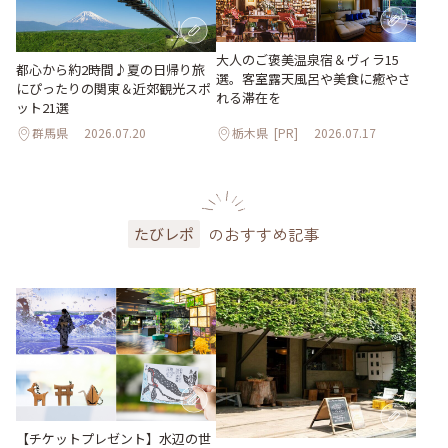
大人のご褒美温泉宿＆ヴィラ15
都心から約2時間♪夏の日帰り旅
選。客室露天風呂や美食に癒やさ
にぴったりの関東＆近郊観光スポ
れる滞在を
ット21選
群馬県
2026.07.20
栃木県
[PR]
2026.07.17
のおすすめ記事
たびレポ
【チケットプレゼント】水辺の世