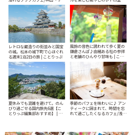
ンクリスティ」 | ことりっぷ
| ことりっぷ
風鈴の音色に誘われて歩く夏の
レトロな蔵造りの街並みと国宝
鎌倉さんぽ♪由緒ある社の参拝
の城。松本の城下町で心ほぐれ
と老舗のひんやり甘味も | こと
る週末1泊2日の旅 | ことりっぷ
りっぷ
夏休みでも混雑を避けて。のん
季節のパフェを味わいに♪ アン
びり過ごせる国内旅先6選【こ
ティークに囲まれて、時間を忘
とりっぷ編集部おすすめ】 | こ
れて過ごしたくなるカフェ/浅草
とりっぷ
「annorum cafe」 | ことりっぷ