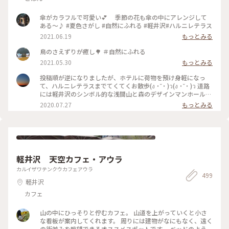
影
傘がカラフルで可愛い💕 季節の花も傘の中にアレンジして
ある〜♪ #夏色さがし #自然にふれる #軽井沢#ハルニレテラス
2021.06.19
もっとみる
鳥のさえずりが癒し🌳 ＃自然にふれる
2021.05.30
もっとみる
投稿順が逆になりましたが、ホテルに荷物を預け身軽になっ
て、ハルニレテラスまでてくてくお散歩(ง ˙˘˙ )ว(ง ˙˘˙ )ว 道路
には軽井沢のシンボル的な浅間山と森のデザインマンホール❇️
モグモグタイムは川辺のデッキで✨ この川を上流に行くと、
2020.07.27
もっとみる
｢野鳥の森｣🌳🌳🌳 こちらの池は、森でのネイチャープログラ
ムを開催している｢ピッキオ｣さんのビジターセンター🏡 プロ
グラムにはない鴨たちのシンクロナイズドスイミングを見る事
が出来ました🤣 #わたしの旅#涼しげスイーツ #ことりっぷ軽
井沢#ことりっぷ長野 #ハルニレテラス#グリーン#マイナスイ
オン #おさんぽ#デザインマンホール #うれしい時間#たのしい
軽井沢 天空カフェ・アウラ
時間
カルイザワテンクウカフェアウラ
499
軽井沢
カフェ
山の中にひっそりと佇むカフェ。 山道を上がっていくと小さ
な看板が案内してくれます。 周りには建物がなにもなく、遠く
の街並みを眺望できるオススメスポットです。 ベッドのように