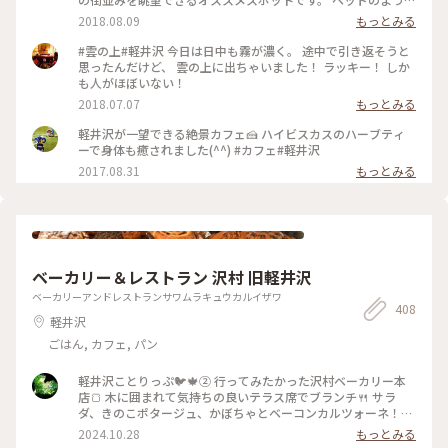
寝転びながらゆったりできる席や綺麗な景色を一望出来るテー
2018.08.09
もっとみる
ブル席、ペットをお連れの方も安心なペット専用席もありま
す。 賑やかな街を離れてゆったりと過ごすにはもってこいのカ
#雲の上#軽井沢 今日は日中も霧が濃く。 途中で引き返そうと
フェです。
思ったんだけど、 雲の上に出ちゃいました！ ラッキー！ しか
も人がほぼいない！
2018.07.07
もっとみる
軽井沢が一望できる絶景カフェ🍰 ハイビスカスのハーブティ
ーで身体も癒されました(^^) #カフェ#軽井沢
2017.08.31
もっとみる
ベーカリー＆レストラン 沢村 旧軽井沢
ベーカリーアンドレストランサワムラキュウカルイザワ
408
軽井沢
ごはん, カフェ, パン
軽井沢ことりっぷ🐦️🍁② 行ってみたかった沢村ベーカリー本
店🍞 木に囲まれて気持ちの良いテラス席でブランチ🍴 サラ
ダ、きのこポタージュ、かぼちゃとベーコンカルツォーネ！軽
井沢限定の言葉に惹かれてカルツォーネを選びました😋♡♫ご
2024.10.28
もっとみる
ろごろ肉厚ベーコン、濃厚チーズがとろ〜り、かぼちゃの甘さ