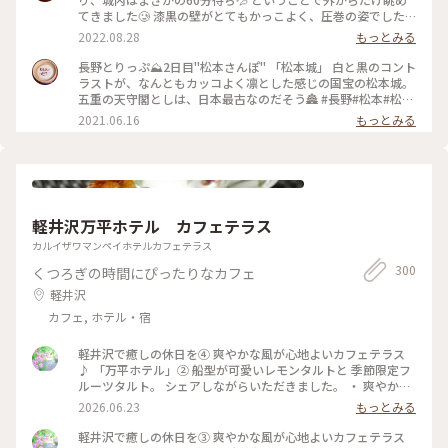
正式な別名ではないそうです😳 やはりお堀とおっきい天守閣
てきました🥲 漆黒の壁がとてもかっこよく、圧巻の姿でした✨
って絵になりますよねぇ☺️ お城の近くでコスモスが咲いてい
最寄りのバス停を降りると、お堀に白鳥がいました🦢 (来訪
2022.08.28
もっとみる
るのも見つけました🌸秋ですねぇ🍂 （2025.9.21） #現存12天
日:8月中旬) #松本 #松本城 #城 #風景 #景色 #ことりっぷ長野
守 #国宝5城 #国宝 #お城 #秋の信州推し事の旅2025 #秋の装い
#Myことりっぷ #私のことりっぷ2022
長野とりっぷ⛰2日目"松本さんぽ" 「松本城」 白と黒のコント
#松本 #ことりっぷ長野
ラストが、なんともカッコよく凛とした感じの国宝の松本城。
五重の天守閣としは、日本最古なのだそう🏯 #長野#松本#松本
城#ライトアップ#自然にふれる
2021.06.16
もっとみる
軽井沢万平ホテル カフェテラス
カルイザワマンペイホテルカフェテラス
300
くつろぎの時間にぴったりなカフェ
軽井沢
カフェ, ホテル・宿
軽井沢で癒しの休日を④ 爽やかな風が心地よいカフェテラス
♪ 「万平ホテル」② 船型が可愛いレモンタルトと 季節限定フ
ルーツタルト。 シェアしながらいただきました。 ・ 爽やかな
風景を楽しみながら 贅沢なティータイムになりました。 #軽井
2026.06.23
もっとみる
沢 #万平ホテル #万平ホテルカフェテラス #カフェテラス
軽井沢で癒しの休日を③ 爽やかな風が心地よいカフェテラス