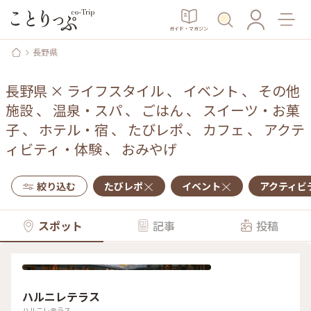
ガイド・マガジン
長野県
長野県
×
ライフスタイル
、
イベント
、
その他
施設
、
温泉・スパ
、
ごはん
、
スイーツ・お菓
子
、
ホテル・宿
、
たびレポ
、
カフェ
、
アクテ
ィビティ・体験
、
おみやげ
絞り込む
たびレポ
イベント
アクティビ
スポット
記事
投稿
ハルニレテラス
ハルニレテラス