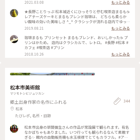
2021.03.08
もっとみる
★長野ことりっぷ 松本城近くにひっそりと佇む喫茶店まるも☕️
レアチーズケーキとまるもブレンド珈琲は、 どちらも柔らか
い酸味の効いた美味しさ ^_^ クラシックが流れる店内でゆっ
くり旅の計画たてました🙂 #旅のひととき #ことりっぷ長野 #
2019.08.21
もっとみる
珈琲
珈琲まるも プリンセット まるもブレンド、おいしかった☕️ プ
リンはかため。 店内はクラシカルで、レトロ。 #長野 #松本 #
カフェ #喫茶店 #プリン
2018.10.26
もっとみる
松本市美術館
マツモトシビジュツカン
344
郷土出身作家の名作にふれる
松本
たびレポ, 名所・旧跡
松本市出身の草間彌生さんの作品が常設展で観られます。有名
なかぼちゃもありました。いつ行っても観られるなんて素敵す
ぎる✨ 館内の自動販売機も水玉模様でとてもカラフル。#アー