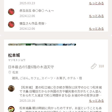
トな景色#美術館
2025.03.23
もっとみる
赤玉白玉 🔴⚪🔴⚪ へぇ～
2024.12.06
もっとみる
彌生さん作品 奇抜✨
2024.12.06
もっとみる
松本城
マツモトジョウ
310
日本最古の5重6階の木造天守
松本
雑貨, ごはん, カフェ, スイーツ・お菓子, ホテル・宿
【松本城】 夏の松江城に引き続き現存12天守のひとつ松本城
です🏯 日曜日だからか外国の方や観光客の方がたくさん並ん
でおられて入城まで約１時間半まち😱 お城の中の見学は諦め
て外観のみ堪能してきました 現存12天守のうち五重天守が見
2025.10.16
もっとみる
れるのは姫路城と松本城のみ👀 別名が深志城の6階建のかっこ
いい黒いお城です✨ 黒いから烏城🐦‍⬛とも呼ばれているんです
松本城🏯 朝10時前に向かったのですが、お盆ということもあ
がそれは60年前くらいにバスガイドさんが言いはじめたそうで
り、城内はまさかの60分待ち💦 ということで外からだけ眺め