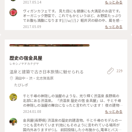
2017.05.14
もっとみる
ヴィガンカフェです。 見た目にも健康にも大満足のお店です。
オーガニック野菜で、これでもかというほど、お野菜たっぷり
でお腹も満腹になります(///ω///)♪ 軽井沢の緑の中、風を感
じながら、ゆったり朝食が楽しめます❤ #かおる #野菜 #オ
2017.05.09
もっとみる
ーガニック野菜 #朝食 #軽井沢 #風 #緑 #カフェ #自
然
歴史の宿金具屋
レキシノヤドカナグヤ
229
温泉と建築で古き日本旅情に魅せられる
湯田中・渋・北志賀高原
たびレポ
千と千尋の神隠しの油屋のような、光り輝く渋温泉 長野県の
北部にある渋温泉。 「渋温泉 歴史の宿 金具屋」は、千と千尋
の神隠しの油屋の舞台になったと言われています！ 夜の建物
は、本当に綺麗でした...！✨️ 渋温泉は、9つの外湯があり、「9
2024.01.08
もっとみる
湯めぐり」ができます！ 熱い温泉に浸かって、寒い外気にあた
って、綺麗な夜景を眺めて... そんな素敵な冬を過ごすことが出
金具屋(長野県) 渋温泉の歴史的建造物。千と千尋のモデルの一
来ました☃❄ #冬の旅 #ベストトリップ2023 #私のことりっぷ
つとも言われています(他にもそのように言われている場所が
旅 #渋温泉 #長野旅行 #金具屋
国内外ありますが💦)。 前回投稿した小布施から,電車とバスで