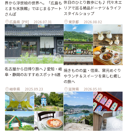
休日のひとり散歩にも♪ 代々木エ
界から浮世絵の世界へ。「広島も
リアで巡る絶品ドーナツ＆ライフ
とまち水族館」ではじまるアート
スタイルショップ
さんぽ
広島県
[PR]
2026.07.31
東京都
2026.08.02
名古屋から日帰り旅へ♪愛知・岐
焼きものの里・信楽、窯元めぐり
阜・静岡のおすすめスポット6選
やランチ＆スイーツを楽しむ癒し
の旅へ
岐阜県
2025.09.23
滋賀県
2026.05.01