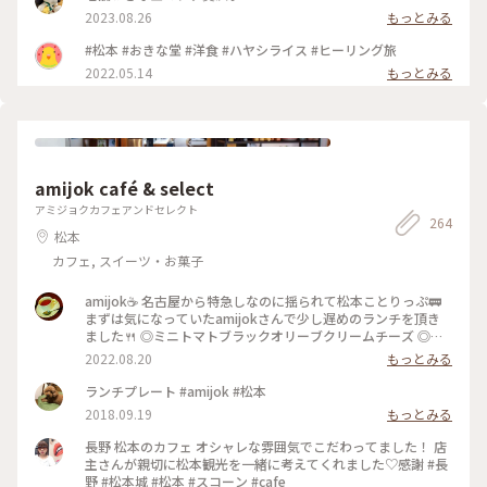
も美味しかったです☆ ・ このお店、友達が連れてきてくれた
2023.08.26
もっとみる
んですが、私も誰かに紹介したいと思うお店でした。 ・ ・ #
松本市 #松本市ランチ #松本市ディナー #おきな堂 #ボルガラ
#松本 #おきな堂 #洋食 #ハヤシライス #ヒーリング旅
イス #松本城周辺 #松本駅周辺
2022.05.14
もっとみる
amijok café & select
アミジョクカフェアンドセレクト
264
松本
カフェ, スイーツ・お菓子
amijok☕ 名古屋から特急しなのに揺られて松本ことりっぷ🚃
まずは気になっていたamijokさんで少し遅めのランチを頂き
ました🍴 ◎ミニトマトブラックオリーブクリームチーズ ◎ド
リップコーヒーice ◎信州完熟桃フロマージュクリー厶 ショー
2022.08.20
もっとみる
ケースでマフィンを選んだのですが、実際にお皿に載って目の
前にすると、その大きさに驚きました😂 外カリッ中しっとり
ランチプレート #amijok #松本
ホロホロのマフィンに、甘さがギュッと詰まったミニトマト、
2018.09.19
もっとみる
オリーブの香りが絶妙です😋 軽く温めてくださったので中の
クリームチーズがとろっと熱くて、お好みでとお勧めしていた
長野 松本のカフェ オシャレな雰囲気でこだわってました！ 店
だいたオリーブオイルをかけたり、何パターンもの美味しさが
主さんが親切に松本観光を一緒に考えてくれました♡感謝 #長
楽しめました✨ ドリップコーヒーは酸味少なめで苦味がありつ
野 #松本城 #松本 #スコーン #cafe