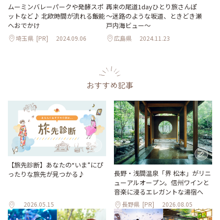
ムーミンバレーパークや発酵スポ
再来の尾道1dayひとり旅さんぽ
ットなど♪ 北欧時間が流れる飯能
～迷路のような坂道、ときどき瀬
へおでかけ
戸内海ビュー～
埼玉県
[PR]
2024.09.06
広島県
2024.11.23
おすすめ記事
【旅先診断】あなたの“いま”にぴ
長野・浅間温泉「界 松本」がリニ
ったりな旅先が見つかる♪
ューアルオープン。信州ワインと
音楽に浸るエレガントな湯宿へ
2026.05.15
長野県
[PR]
2026.08.05