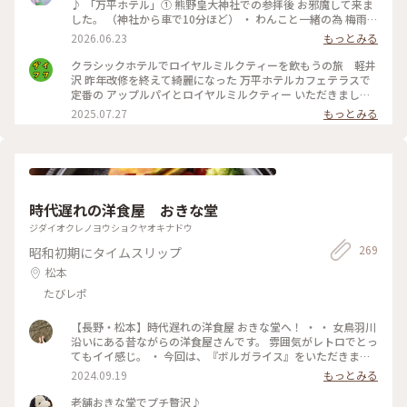
♪ 「万平ホテル」① 熊野皇大神社での参拝後 お邪魔して来ま
した。 （神社から車で10分ほど） ・ わんこと一緒の為 梅雨晴
れがほんとありがたく 軽井沢の爽やかな風を感じながら レモ
2026.06.23
もっとみる
ンタルトとフルーツタルト おいしいティータイムに♡ ・ #軽
井沢 #万平ホテル#カフェテラス#万平ホテルカフェテラス
クラシックホテルでロイヤルミルクティーを飲もうの旅 軽井
沢 昨年改修を終えて綺麗になった 万平ホテルカフェテラスで
定番の アップルパイとロイヤルミルクティー いただきました
かのジョン・レノン直伝といわれる ロイヤルミルクティーは
2025.07.27
もっとみる
ミルクの マイルドさがありながらもスッキリと 紅茶葉の香り
が際立ち 後味もさらりと 美味しい紅茶を飲んだという感じ
がします アップルパイも美味しくて大満足して ショップでク
ッキー缶を自分へのお土産に 買いました 綺麗！可愛い！そし
て美味しい！ 高かったのに美味しくて1種類ずつ一気に 食べて
しまいました
時代遅れの洋食屋 おきな堂
ジダイオクレノヨウショクヤオキナドウ
269
昭和初期にタイムスリップ
松本
たびレポ
【長野・松本】時代遅れの洋食屋 おきな堂へ！ ・ ・ 女鳥羽川
沿いにある昔ながらの洋食屋さんです。 雰囲気がレトロでとっ
てもイイ感じ。 ・ 今回は、『ボルガライス』をいただきまし
た。 真ん中にオムライス左右にチキンカツとハヤシが乗って
2024.09.19
もっとみる
います。 チキンカツには味がしっかりついていて、オムライス
との相性👍ハヤシも濃いめの味でオムライスとの相性👍とって
老舗おきな堂でプチ贅沢♪