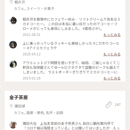
軽井沢
カフェ, スイーツ・お菓子
軽井沢を散策中にカフェで一休み… ソフトクリームで有名なミ
カドコーヒー。 この日は本当に暑い日だったのでコーヒーフ
ロートがとっても身体にしみました。 #夏色さがし
2021.08.31
もっとみる
上に乗っかっているクッキーも美味しかった #こだわりコーヒ
ー #アイスカフェラテ
2020.09.12
もっとみる
アウトレット🛒で時間を使いすぎて、結局、ご飯じゃなくて二
軒目も珈琲屋さんてゆー☕️😌クタクタで空腹のピークも越えて
しまいました。 ラストオーダーぎりぎりでミカドコーヒーに
すべり込み。 ｢ここは常連さんの席なので、普段は中々ご案内
2019.02.28
もっとみる
出来ないんですよ～☺️｣って。これから暖かくなってくるとほ
ぼ座れないんですと。平日の閉店ぎりぎりに感謝！ あと、｢先
日、女子高生のお客さまが、お二人のこの写真をSNOW📷の🐭
ちゃんで撮られてました😅｣って💦 恐るべしJK💦 #軽井沢 #ミ
金子茶房
カドコーヒー #素敵な二人
247
諏訪湖
カフェ, 風景・景色, 名所・旧跡
諏訪大社 上社本宮前の金子茶房さん 前日に観光案内所で
「コロナ禍以降閉まっている」とは聞いてはいましたが…入っ