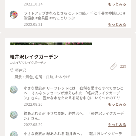
移動できる,ここ渋温泉。外湯めぐりもそれぞれの湯ごとに効
2022.10.14
もっとみる
能が異なるとされ,湯比べも楽しい温泉街です。是非とも小布
施の栗めぐりと共に秋を感じてほしいモデルルートです😊✨ #
ライトアップされるとさらにレトロ感🪄 千と千尋の神隠し🌕 #
秋いろとりどり #Myことりっぷ #長野県 #渋温泉#金具屋#温泉
渋温泉 #金具屋 #Myことりっぷ
2022.05.21
もっとみる
軽井沢レイクガーデン
カルイザワレイクガーデン
229
軽井沢
風景・景色, 名所・旧跡, おみやげ
小さな夏旅🌿 リーフレットには …自然を愛するすべてのひと
へ… そんなメッセージが添えられた 「軽井沢レイクガーデ
ン」さん。 豊かな水をたたえる湖を中心に いくつかのエリア
のある 広い広いガーデン。 湖にかかる めがね橋や架け橋を渡
2022.08.20
もっとみる
りながら、 夏の宿根草の咲く小道を 歩きながら、、 自然を心
いっぱい感じる ナチュラルガーデン。 途中の架け橋からの 青
緑あふれる🌿 小さな夏旅、軽井沢へ。 「軽井沢レイクガーデ
空が映り込んだ眺めの 美しいこと。。 バラのシーズンの見事
ン」さん。
さは… 想像するだけで 気持ちも華やぐ。 敷地内には、ショッ
2022.08.20
もっとみる
プやカフェ レストランのあるマナーハウスも。。 #夏旅#軽井
沢#軽井沢レイクガーデン#ナチュラルガーデン#緑あふれる#
小さな夏旅🌿 緑あふれる 軽井沢へ 。 「軽井沢レイクガーデ