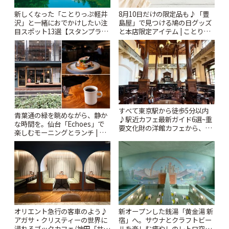
新しくなった「ことりっぷ軽井
8月10日だけの限定品も♪「豊
沢」と一緒におでかけしたい注
島屋」で見つける鳩の日グッズ
目スポット13選【スタンプラリ
と本店限定アイテム | ことりっ
ー開催中】 | ことりっぷ
ぷ
すべて東京駅から徒歩5分以内
青葉通の緑を眺めながら、静か
♪駅近カフェ最新ガイド6選~重
な時間を。仙台「Echoes」で
要文化財の洋館カフェから、改
楽しむモーニングとランチ | こ
札すぐのレトロ喫茶まで~ | こと
とりっぷ
りっぷ
オリエント急行の客車のよう♪
新オープンした銭湯「黄金湯 新
アガサ・クリスティーの世界に
宿」へ。サウナとクラフトビー
浸れるブックカフェ/神田「サロ
ルを楽しむ癒やしのレトロ空間