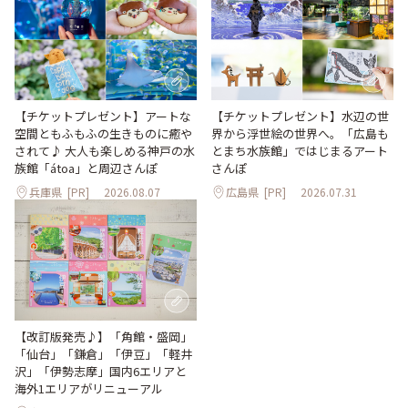
【チケットプレゼント】アートな
【チケットプレゼント】水辺の世
空間ともふもふの生きものに癒や
界から浮世絵の世界へ。「広島も
されて♪ 大人も楽しめる神戸の水
とまち水族館」ではじまるアート
族館「átoa」と周辺さんぽ
さんぽ
兵庫県
[PR]
2026.08.07
広島県
[PR]
2026.07.31
【改訂版発売♪】「角館・盛岡」
「仙台」「鎌倉」「伊豆」「軽井
沢」「伊勢志摩」国内6エリアと
海外1エリアがリニューアル