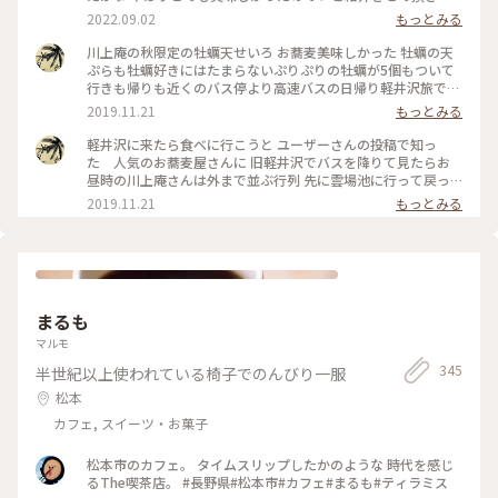
すm(__)m♪ 『川上庵 せきれい橋店』さん。 ハルニレテラス
2022.09.02
もっとみる
にあります。 川の音が聞こえるテラス席でのんびり 夜ご飯を
頂きました。 テーブルにはキャンドルが灯され 雰囲気があり
川上庵の秋限定の牡蠣天せいろ お蕎麦美味しかった 牡蠣の天
ました。 どちらのお料理もとても美味しかったのですが、 や
ぷらも牡蠣好きにはたまらないぷりぷりの牡蠣が5個もついて
はりお蕎麦、天ぷらもサクッとして とても美味しく頂きまし
行きも帰りも近くのバス停より高速バスの日帰り軽井沢旅でし
た♡ 店員さんにも良くして頂きましたm(__)m✨ またうかがい
た
2019.11.21
もっとみる
たいです✨ ごちそうさまでした。 ★2枚目はお豆腐、お塩や薬
味で頂きます。 ★3枚目は豚の角煮。とろとろでした。 #川上
軽井沢に来たら食べに行こうと ユーザーさんの投稿で知っ
庵せきれい橋店 #川上庵 #ハルニレテラス #軽井沢 #軽井沢の
た 人気のお蕎麦屋さんに 旧軽井沢でバスを降りて見たらお
旅 #旅の思い出 #夏の思い出 #長野県 #旧軽井沢
昼時の川上庵さんは外まで並ぶ行列 先に雲場池に行って戻っ
たらすぐに入れました でも食べてるとまた行列〜 軽井沢の人
2019.11.21
もっとみる
気のお蕎麦屋さん 入口の紅葉も綺麗でした #秋の色彩
まるも
マルモ
345
半世紀以上使われている椅子でのんびり一服
松本
カフェ, スイーツ・お菓子
松本市のカフェ。 タイムスリップしたかのような 時代を感じ
るThe喫茶店。 #長野県#松本市#カフェ#まるも#ティラミス