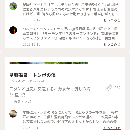
も美味しくて秋を感じました🎃💕 ショーケースは横に長〜く
星野リゾートエリア、ホテルから歩いて徒歩5分くらいの場所
てパンの品揃えも豊富で買いたくなりましたが新宿に帰ったら
にあるハルニレテラス内のパン屋さんです！ ちょっとお高め
買えるからなぁと眺めて我慢〜😊💓 #沢村ベーカリー #ベーカ
だけど、朝7時から開いてるのは助かります！朝んぽがてら行
リー＆レストラン沢村 #本店 #旧軽井沢 #緑がきれい #緑に囲
ってみてはいかがでしょうか？ 小鳥のさえずり、川のせせら
2023.04.17
もっとみる
まれて #ブランチ #カルツォーネ #ベーカリー #軽井沢 #限定 #
ぎに癒されながら、美味しいパンが堪能できます😊 #パン屋 #
軽井沢ことりっぷ
軽井沢 #私のことりっぷ旅
🍴ベーカリー&レストラン沢村 @長野県軽井沢 《私史上、最
幸な朝食》 「サーモンマリネのオープンサンド」 雰囲気◎味
◎ホスピタリティー◎ 何度でも訪れたくなる沢村。 朝食目当
てに朝早くから混雑することもあるそう。 それでも食べたくな
2021.11.16
もっとみる
る沢村のモーニング。 私は軽井沢でのモーニングは沢村一択で
す。 窓から見える自然を感じながら落ち着ける空間です。 #軽
井沢 #軽井沢モーニング #軽井沢カフェ #軽井沢パン #パ
ン #モーニング #私のことりっぷ
星野温泉 トンボの湯
ホシノオンセントンボノユ
382
モダンと歴史が交差する、源泉かけ流しの湯
軽井沢
温泉・スパ
星野温泉トンボの湯♨️に入って、湯上がりの一杯を🍺 軽井
沢の締めは、日帰り温泉施設のトンボの湯へ。 お風呂の中
は写真撮れないので、ぜひ下のスポットからトンボの湯の情報
をご覧ください。 内湯の外に面した部分が一面ガラスで、目
2025.07.19
もっとみる