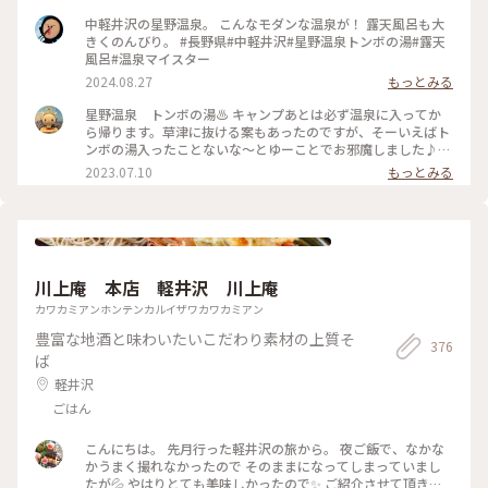
の前は森🌳 開け放された大きな窓からは、涼しい風と野鳥の
声が…。露天風呂もあるけど、内湯に使ってるだけで自然に包
中軽井沢の星野温泉。 こんなモダンな温泉が！ 露天風呂も大
まれる心地よい温泉でした♨️ トンボの湯のすぐお隣の「カ
きくのんびり。 #長野県#中軽井沢#星野温泉トンボの湯#露天
フェ ハングリースポット」でクラフトビールやドリンク、スイ
風呂#温泉マイスター
ーツを楽しめます🍻 #ゆるり夏時間 #軽井沢 #避暑地 #クラ
2024.08.27
もっとみる
フトビール #温泉
星野温泉 トンボの湯♨️ キャンプあとは必ず温泉に入ってか
ら帰ります。草津に抜ける案もあったのですが、そーいえばト
ンボの湯入ったことないな〜とゆーことでお邪魔しました♪さ
すが星野リゾート！とにかくおしゃれです❣️男女が別々の建物
2023.07.10
もっとみる
で計画されており、受付からの動線など勉強になりました。た
だ駐車場の区画がとても狭いので大型車が横に停まると出入り
が大変なのが難点ですね〜。平日でしたが人が多く、さすが軽
井沢だなと思った1日でた(^^)
川上庵 本店 軽井沢 川上庵
カワカミアンホンテンカルイザワカワカミアン
豊富な地酒と味わいたいこだわり素材の上質そ
376
ば
軽井沢
ごはん
こんにちは。 先月行った軽井沢の旅から。 夜ご飯で、なかな
かうまく撮れなかったので そのままになってしまっていまし
たが💦 やはりとても美味しかったので✨ ご紹介させて頂きま