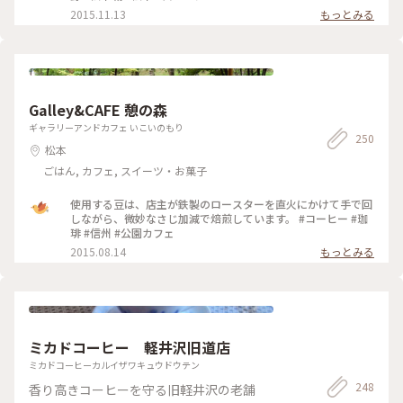
つすっきり飲める美味しさ😊 桃のマフィンもどうしても食べ
2015.11.13
もっとみる
たくて、翌朝ホテルで食べる用にお持ち帰りで頂きました🍑 ご
ろっと大きな桃が瑞々しく爽やかな甘さで、フロマージュクリ
ームも相まって夏にピッタリの爽やかな美味しさでした💕 ゆ
ったり落ち着いた雰囲気の店内で、お皿の金継ぎやお持ち帰り
の袋もとっても素敵で、美味しくて癒やしの時間になりました
☺️ (来店日:8月中旬) #松本 #カフェ #マフィン #コーヒー #トマ
ト #桃 #ことりっぷ長野 #Myことりっぷ #私のことりっぷ2022
Galley&CAFE 憩の森
ギャラリーアンドカフェ いこいのもり
250
松本
ごはん, カフェ, スイーツ・お菓子
使用する豆は、店主が鉄製のロースターを直火にかけて手で回
しながら、微妙なさじ加減で焙煎しています。 #コーヒー #珈
琲 #信州 #公園カフェ
2015.08.14
もっとみる
ミカドコーヒー 軽井沢旧道店
ミカドコーヒーカルイザワキュウドウテン
248
香り高きコーヒーを守る旧軽井沢の老舗