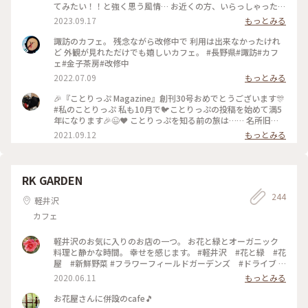
てみたい！！と強く思う風情… お近くの方、いらっしゃった
ら、再開の時、お知らそいただけたら嬉しいです♥️ #諏訪 #諏
2023.09.17
もっとみる
訪大社 #諏訪湖
諏訪のカフェ。 残念ながら改修中で 利用は出来なかったけれ
ど 外観が見れただけでも嬉しいカフェ。 #長野県#諏訪#カフ
ェ#金子茶房#改修中
2022.07.09
もっとみる
🎉『ことりっぷ Magazine』創刊30号おめでとうございます🎊
#私のことりっぷ 私も10月で🐦️ことりっぷの投稿を始めて満5
年になります🎉😉❤️ ことりっぷを知る前の旅は…… 名所旧
跡、寺社、古道、祭……などを巡るのに忙しく、疲れるとお茶
2021.09.12
もっとみる
しましょ……そんな旅でした。 ことりっぷを始めたばかりの
頃……⬆️の #金子茶房 の投稿を見たのです。 私が撮ると影絵み
たいになってしまうのですが、スポットを押すと素敵な投稿が
見られますよ(^_^)v ユーザーさんの投稿を見たときの衝撃🤩
RK GARDEN
うわっ(゜ロ゜; 何て素敵なカフェ☕️😌✨‼️ ちょうど諏訪大社巡
244
りをしたかったので、ここも予定に入れよう🎵 カフェを目的
軽井沢
にするなんて今までの旅にはなかったんですよ😆 それからの
カフェ
旅は、素敵なカフェや食事処を旅の計画に入れることにしまし
た。 それだけでも私の旅が変わったのかな〰️💕 ２回目のワク
チン接種が終了したので、これから活動開始です（~▽~＠）
軽井沢のお気に入りのお店の一つ。 お花と緑とオーガニック
♪♪♪ #諏訪大社上社本宮 #私のことりっぷ原点 #ここから旅
料理と静かな時間。 幸せを感じます。 #軽井沢 #花と緑 #花
が変わった
屋 #新鮮野菜 #フラワーフィールドガーデンズ #ドライブ #
オーガニックカフェレストラン #紫陽花
2020.06.11
もっとみる
お花屋さんに併設のcafe🎵