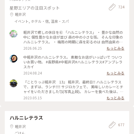
724
星野エリアの注目スポット
軽井沢
イベント, ホテル・宿, 温泉・スパ
軽井沢で癒しの休日を⑥ 「ハルニレテラス」 ・ 豊かな自然の
中に 個性豊かなお店が並び 森の中の小さな街。 そんな印象の
ハルニレテラス。 ・ 梅雨の時期に森を彩るのは 自然由来の素
材で100色に染めた布たち。 日差しに照らされ風に揺れて〜
2026.06.25
もっとみる
改めて晴れて良かったなぁ〜。 心が躍る風景でした。 ・ 平日
でしたが多くの人で賑わっていました。 （週末はどうなっち
中軽井沢のハルニレテラス。 素敵なお店がいっぱいで ついつ
ゃうの？） #ひみつの絶景 #軽井沢 #ハルニレテラス
いお買い物。 #長野県#中軽井沢#ハルニレテラス#アンブレラ
スカイ
2024.08.24
もっとみる
『ことりっぷ軽井沢 13』 軽井沢、最終日‼️ ハルニレテラス
で、まずは、ランチ‼️‼️ サジロカフェで、 美味しいカレーとチ
ャイをいただきました🥰(写真上段)。 カレーを食べた後は、、
ソフトクリーム🍦🤣(写真右下)。 和菓子の【和泉屋 傳兵衛】
2023.05.15
もっとみる
さんで販売している、 〘森の花豆ソフトクリーム〙です。 森
の花豆という名前の、 花豆の餡を練り込んだソフトクリーム
で、 花豆の風味がするソフトクリームで、 すごく美味しかっ
たです🥰🥰 【和泉屋 傳兵衛】さんと、 【丸山珈琲】さんで
ハルニレテラス
お土産を買って、 帰宅しました。 本当に、のんびり過ごし
677
て、 食べて飲んての旅でした😆😆 #私のことりっぷ旅#ことり
軽井沢
っぷ軽井沢#ランチ#カレー#ソフトクリーム#お土産#OPPO撮
ごはん