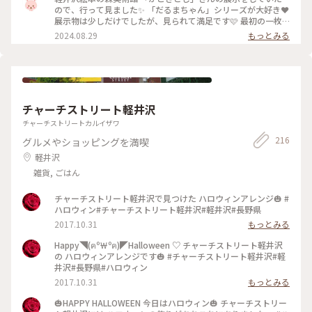
ていますね💧 これ以上被害が拡大しないことを願います。 皆
ので、行って見ました✨ 「だるまちゃん」シリーズが大好き❤️
さま、しばらくお気を付けて、お過ごしくださいね♡ 私も今週
展示物は少しだけでしたが、見られて満足です🩷 最初の一枚
末は、家で読書でもして、過ごそうと思います😊 #軽井沢絵本
以外、撮影NGでした💦 チケットを買って館内に入ると、とて
2024.08.29
もっとみる
の森美術館 #かこさとし #だるまちゃんとてんぐちゃん #ちい
も素敵なお庭と建物がありました🩷 建物の中に、世界の絵本
さいおうち #お土産 #長野 #軽井沢 #ことりっぷ旅2024
などが飾られ、読めるブースもありました✨ 小さい子どもたち
も、楽しめると思います🎶 #軽井沢絵本の森美術館 #かこさと
し #長野 #軽井沢 #ことりっぷ旅2024
チャーチストリート軽井沢
チャーチストリートカルイザワ
216
グルメやショッピングを満喫
軽井沢
雑貨, ごはん
チャーチストリート軽井沢で見つけた ハロウィンアレンジ🎃 #
ハロウィン#チャーチストリート軽井沢#軽井沢#長野県
2017.10.31
もっとみる
Happy◥(ฅº￦ºฅ)◤Halloween ♡ チャーチストリート軽井沢
の ハロウィンアレンジです🎃 #チャーチストリート軽井沢#軽
井沢#長野県#ハロウィン
2017.10.31
もっとみる
🎃HAPPY HALLOWEEN 今日はハロウィン🎃 チャーチストリー