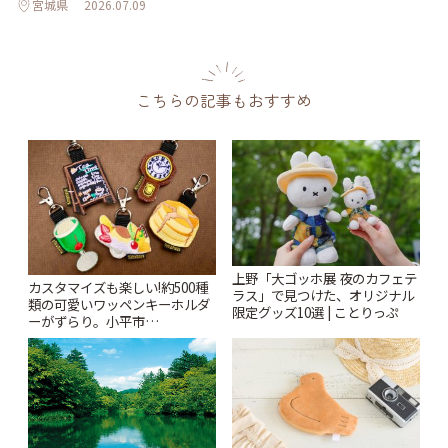
宮城県
2026.07.09
こちらの記事もおすすめ
上野「大ゴッホ展 夜のカフェテ
カスタマイズも楽しい!約500種
ラス」で見つけた、オリジナル
類の可愛いワッペンキーホルダ
限定グッズ10選 | ことりっぷ
ーがずらり。小平市
「Kimamaya T&K」 | ことりっ
ぷ