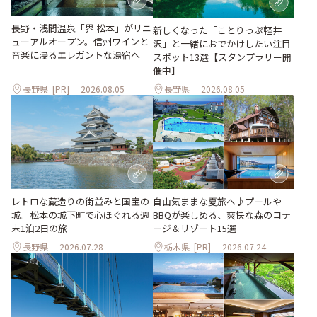
長野・浅間温泉「界 松本」がリニ
新しくなった「ことりっぷ軽井
ューアルオープン。信州ワインと
沢」と一緒におでかけしたい注目
音楽に浸るエレガントな湯宿へ
スポット13選【スタンプラリー開
催中】
長野県
[PR]
2026.08.05
長野県
2026.08.05
レトロな蔵造りの街並みと国宝の
自由気ままな夏旅へ♪プールや
城。松本の城下町で心ほぐれる週
BBQが楽しめる、爽快な森のコテ
末1泊2日の旅
ージ＆リゾート15選
長野県
2026.07.28
栃木県
[PR]
2026.07.24