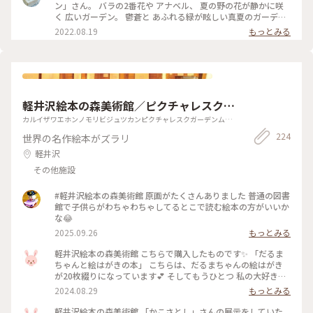
ゆるり花さんぽ#私のことりっぷ2022 #アートみたいな景色
ン」さん。 バラの2番花や アナベル、 夏の野の花が静かに咲
#Myことりっぷ
く 広いガーデン。 鬱蒼と あふれる緑が眩しい真夏のガーデ
ン。 湖の周りを くるりとひとまわりも… 暑くて ちょっと足早
2022.08.19
もっとみる
に。。 ふと思い立っての 小さな旅、 もすこし涼しいはず？だ
ったんだけどな。。（笑） #夏旅#軽井沢#緑あふれる#軽井沢
レイクガーデン#避暑地のはずが笑#ゆるり花さんぽ#私のこと
りっぷ2022 #アートみたいな景色 #Myことりっぷ
軽井沢絵本の森美術館／ピクチャレスク・
ガーデン（ムーゼの森）
カルイザワエホンノモリビジュツカンピクチャレスクガーデンムー
ゼノモリ
224
世界の名作絵本がズラリ
軽井沢
その他施設
#軽井沢絵本の森美術館 原画がたくさんありました 普通の図書
館で子供らがわちゃわちゃしてるとこで読む絵本の方がいいか
な😂
2025.09.26
もっとみる
軽井沢絵本の森美術館 こちらで購入したものです✨ 「だるま
ちゃんと絵はがきの本」 こちらは、だるまちゃんの絵はがき
が20枚綴りになっています💕 そしてもうひとつ 私の大好きな
絵本 「ちいさいおうち」 一筆箋があったので、つい買ってし
2024.08.29
もっとみる
まいました🩷 家の本棚から引っ張りだし、久しぶりに絵本読
んでみました✨ 台風の影響で、かなり広い範囲で、被害がおき
軽井沢絵本の森美術館 「かこさとし」さんの展示をしていた