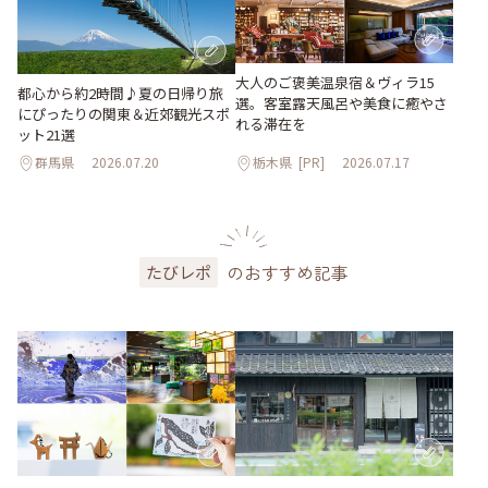
大人のご褒美温泉宿＆ヴィラ15
都心から約2時間♪夏の日帰り旅
選。客室露天風呂や美食に癒やさ
にぴったりの関東＆近郊観光スポ
れる滞在を
ット21選
群馬県
2026.07.20
栃木県
[PR]
2026.07.17
のおすすめ記事
たびレポ