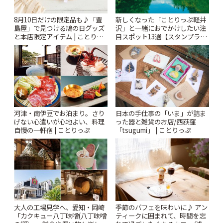
新しくなった「ことりっぷ軽井
8月10日だけの限定品も♪「豊
沢」と一緒におでかけしたい注
島屋」で見つける鳩の日グッズ
目スポット13選【スタンプラリ
と本店限定アイテム | ことりっ
ー開催中】 | ことりっぷ
ぷ
河津・南伊豆でお泊まり。さり
日本の手仕事の「いま」が詰ま
げない心遣いが心地よい、料理
った器と雑貨のお店/西荻窪
自慢の一軒宿 | ことりっぷ
「tsugumi」 | ことりっぷ
大人の工場見学へ、愛知・岡崎
季節のパフェを味わいに♪ アン
「カクキュー八丁味噌(八丁味噌
ティークに囲まれて、時間を忘