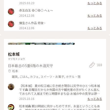
トな景色#美術館
2025.03.23
もっとみる
赤玉白玉 🔴⚪🔴⚪ へぇ～
2024.12.06
もっとみる
彌生さん作品 奇抜✨
2024.12.06
もっとみる
松本城
マツモトジョウ
310
日本最古の5重6階の木造天守
松本
雑貨, ごはん, カフェ, スイーツ・お菓子, ホテル・宿
【松本城】 夏の松江城に引き続き現存12天守のひとつ松本城
です🏯 日曜日だからか外国の方や観光客の方がたくさん並ん
でおられて入城まで約１時間半まち😱 お城の中の見学は諦め
て外観のみ堪能してきました 現存12天守のうち五重天守が見
2025.10.16
もっとみる
れるのは姫路城と松本城のみ👀 別名が深志城の6階建のかっこ
いい黒いお城です✨ 黒いから烏城🐦‍⬛とも呼ばれているんです
松本城🏯 朝10時前に向かったのですが、お盆ということもあ
がそれは60年前くらいにバスガイドさんが言いはじめたそうで
り、城内はまさかの60分待ち💦 ということで外からだけ眺め