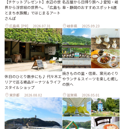
【チケットプレゼント】水辺の世
名古屋から日帰り旅へ♪愛知・岐
界から浮世絵の世界へ。「広島も
阜・静岡のおすすめスポット6選
とまち水族館」ではじまるアート
さんぽ
広島県
[PR]
2026.07.31
岐阜県
2025.09.23
焼きものの里・信楽、窯元めぐり
休日のひとり散歩にも♪ 代々木エ
やランチ＆スイーツを楽しむ癒し
リアで巡る絶品ドーナツ＆ライフ
の旅へ
スタイルショップ
東京都
2026.08.02
滋賀県
2026.05.01