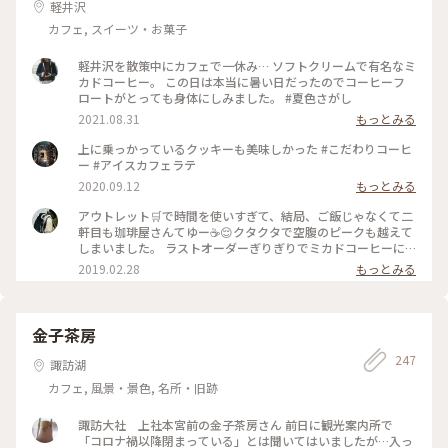
軽井沢
カフェ, スイーツ・お菓子
軽井沢を散策中にカフェで一休み… ソフトクリームで有名なミ
カドコーヒー。 この日は本当に暑い日だったのでコーヒーフ
ロートがとっても身体にしみました。 #夏色さがし
2021.08.31
もっとみる
上に乗っかっているクッキーも美味しかった #こだわりコーヒ
ー #アイスカフェラテ
2020.09.12
もっとみる
アウトレット🛒で時間を使いすぎて、結局、ご飯じゃなくて二
軒目も珈琲屋さんてゆー☕️😌クタクタで空腹のピークも越えて
しまいました。 ラストオーダーぎりぎりでミカドコーヒーに
すべり込み。 ｢ここは常連さんの席なので、普段は中々ご案内
2019.02.28
もっとみる
出来ないんですよ～☺️｣って。これから暖かくなってくるとほ
ぼ座れないんですと。平日の閉店ぎりぎりに感謝！ あと、｢先
日、女子高生のお客さまが、お二人のこの写真をSNOW📷の🐭
ちゃんで撮られてました😅｣って💦 恐るべしJK💦 #軽井沢 #ミ
金子茶房
カドコーヒー #素敵な二人
247
諏訪湖
カフェ, 風景・景色, 名所・旧跡
諏訪大社 上社本宮前の金子茶房さん 前日に観光案内所で
「コロナ禍以降閉まっている」とは聞いてはいましたが…入っ