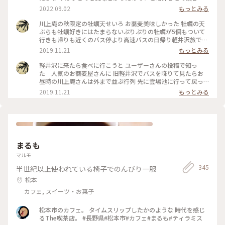
すm(__)m♪ 『川上庵 せきれい橋店』さん。 ハルニレテラス
2022.09.02
もっとみる
にあります。 川の音が聞こえるテラス席でのんびり 夜ご飯を
頂きました。 テーブルにはキャンドルが灯され 雰囲気があり
川上庵の秋限定の牡蠣天せいろ お蕎麦美味しかった 牡蠣の天
ました。 どちらのお料理もとても美味しかったのですが、 や
ぷらも牡蠣好きにはたまらないぷりぷりの牡蠣が5個もついて
はりお蕎麦、天ぷらもサクッとして とても美味しく頂きまし
行きも帰りも近くのバス停より高速バスの日帰り軽井沢旅でし
た♡ 店員さんにも良くして頂きましたm(__)m✨ またうかがい
た
2019.11.21
もっとみる
たいです✨ ごちそうさまでした。 ★2枚目はお豆腐、お塩や薬
味で頂きます。 ★3枚目は豚の角煮。とろとろでした。 #川上
軽井沢に来たら食べに行こうと ユーザーさんの投稿で知っ
庵せきれい橋店 #川上庵 #ハルニレテラス #軽井沢 #軽井沢の
た 人気のお蕎麦屋さんに 旧軽井沢でバスを降りて見たらお
旅 #旅の思い出 #夏の思い出 #長野県 #旧軽井沢
昼時の川上庵さんは外まで並ぶ行列 先に雲場池に行って戻っ
たらすぐに入れました でも食べてるとまた行列〜 軽井沢の人
2019.11.21
もっとみる
気のお蕎麦屋さん 入口の紅葉も綺麗でした #秋の色彩
まるも
マルモ
345
半世紀以上使われている椅子でのんびり一服
松本
カフェ, スイーツ・お菓子
松本市のカフェ。 タイムスリップしたかのような 時代を感じ
るThe喫茶店。 #長野県#松本市#カフェ#まるも#ティラミス