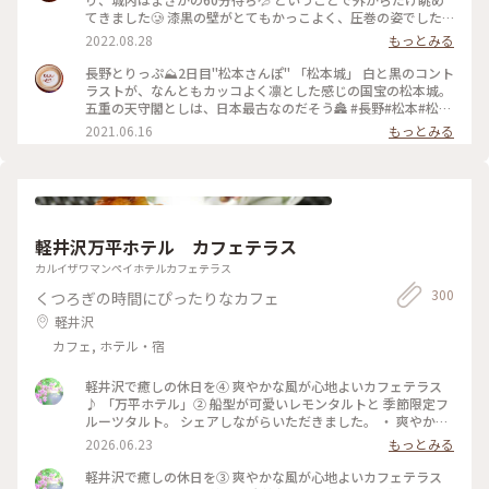
正式な別名ではないそうです😳 やはりお堀とおっきい天守閣
てきました🥲 漆黒の壁がとてもかっこよく、圧巻の姿でした✨
って絵になりますよねぇ☺️ お城の近くでコスモスが咲いてい
最寄りのバス停を降りると、お堀に白鳥がいました🦢 (来訪
2022.08.28
もっとみる
るのも見つけました🌸秋ですねぇ🍂 （2025.9.21） #現存12天
日:8月中旬) #松本 #松本城 #城 #風景 #景色 #ことりっぷ長野
守 #国宝5城 #国宝 #お城 #秋の信州推し事の旅2025 #秋の装い
#Myことりっぷ #私のことりっぷ2022
長野とりっぷ⛰2日目"松本さんぽ" 「松本城」 白と黒のコント
#松本 #ことりっぷ長野
ラストが、なんともカッコよく凛とした感じの国宝の松本城。
五重の天守閣としは、日本最古なのだそう🏯 #長野#松本#松本
城#ライトアップ#自然にふれる
2021.06.16
もっとみる
軽井沢万平ホテル カフェテラス
カルイザワマンペイホテルカフェテラス
300
くつろぎの時間にぴったりなカフェ
軽井沢
カフェ, ホテル・宿
軽井沢で癒しの休日を④ 爽やかな風が心地よいカフェテラス
♪ 「万平ホテル」② 船型が可愛いレモンタルトと 季節限定フ
ルーツタルト。 シェアしながらいただきました。 ・ 爽やかな
風景を楽しみながら 贅沢なティータイムになりました。 #軽井
2026.06.23
もっとみる
沢 #万平ホテル #万平ホテルカフェテラス #カフェテラス
軽井沢で癒しの休日を③ 爽やかな風が心地よいカフェテラス