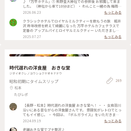
♪ 「万平ホテル」① 熊野皇大神社での参拝後 お邪魔して来ま
した。 （神社から車で10分ほど） ・ わんこと一緒の為 梅雨晴
れがほんとありがたく 軽井沢の爽やかな風を感じながら レモ
2026.06.23
もっとみる
ンタルトとフルーツタルト おいしいティータイムに♡ ・ #軽
井沢 #万平ホテル#カフェテラス#万平ホテルカフェテラス
クラシックホテルでロイヤルミルクティーを飲もうの旅 軽井
沢 昨年改修を終えて綺麗になった 万平ホテルカフェテラスで
定番の アップルパイとロイヤルミルクティー いただきました
かのジョン・レノン直伝といわれる ロイヤルミルクティーは
2025.07.27
もっとみる
ミルクの マイルドさがありながらもスッキリと 紅茶葉の香り
が際立ち 後味もさらりと 美味しい紅茶を飲んだという感じ
がします アップルパイも美味しくて大満足して ショップでク
ッキー缶を自分へのお土産に 買いました 綺麗！可愛い！そし
て美味しい！ 高かったのに美味しくて1種類ずつ一気に 食べて
しまいました
時代遅れの洋食屋 おきな堂
ジダイオクレノヨウショクヤオキナドウ
269
昭和初期にタイムスリップ
松本
たびレポ
【長野・松本】時代遅れの洋食屋 おきな堂へ！ ・ ・ 女鳥羽川
沿いにある昔ながらの洋食屋さんです。 雰囲気がレトロでとっ
てもイイ感じ。 ・ 今回は、『ボルガライス』をいただきまし
た。 真ん中にオムライス左右にチキンカツとハヤシが乗って
2024.09.19
もっとみる
います。 チキンカツには味がしっかりついていて、オムライス
との相性👍ハヤシも濃いめの味でオムライスとの相性👍とって
老舗おきな堂でプチ贅沢♪