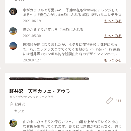
影
傘がカラフルで可愛い💕 季節の花も傘の中にアレンジして
ある〜♪ #夏色さがし #自然にふれる #軽井沢#ハルニレテラス
2021.06.19
もっとみる
鳥のさえずりが癒し🌳 ＃自然にふれる
2021.05.30
もっとみる
投稿順が逆になりましたが、ホテルに荷物を預け身軽になっ
て、ハルニレテラスまでてくてくお散歩(ง ˙˘˙ )ว(ง ˙˘˙ )ว 道路
には軽井沢のシンボル的な浅間山と森のデザインマンホール❇️
モグモグタイムは川辺のデッキで✨ この川を上流に行くと、
2020.07.27
もっとみる
｢野鳥の森｣🌳🌳🌳 こちらの池は、森でのネイチャープログラ
ムを開催している｢ピッキオ｣さんのビジターセンター🏡 プロ
グラムにはない鴨たちのシンクロナイズドスイミングを見る事
が出来ました🤣 #わたしの旅#涼しげスイーツ #ことりっぷ軽
井沢#ことりっぷ長野 #ハルニレテラス#グリーン#マイナスイ
オン #おさんぽ#デザインマンホール #うれしい時間#たのしい
軽井沢 天空カフェ・アウラ
時間
カルイザワテンクウカフェアウラ
499
軽井沢
カフェ
山の中にひっそりと佇むカフェ。 山道を上がっていくと小さ
な看板が案内してくれます。 周りには建物がなにもなく、遠く
の街並みを眺望できるオススメスポットです。 ベッドのように