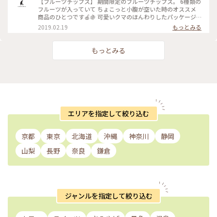
【フルーツチップス】 期間限定のフルーツチップス。 6種類の
#NAGAKURAYA #nagakuraya #ナガクラヤ #karuizawa #軽
だいてから 少々お時間をいただきますので 予めご了承くださ
フルーツが入っていて ちょこっと小腹が空いた時のオススメ
井沢 #nagano#長野 #sinsyu#信州 #雑貨#軽井沢雑貨 #軽井沢
いませ… NAGAKURAYA 営業時間 10:00～18:00
商品のひとつです🍎🍇 可愛いクマのほんわりしたパッケージ
雑貨屋 #軽井沢雑貨屋さん #gift #ギフト #omiyage #お土産 #
#NAGAKURAYA #nagakuraya #ナガクラヤ #karuizawa #軽
にも注目！ 野菜チップスとセットにして ちょっとしたお土産
2019.02.19
もっとみる
ドライフラワー #ドライフラワーのある暮らし #新商品 #クッ
井沢 #雑貨 #軽井沢雑貨 #軽井沢雑貨屋 #軽井沢雑貨屋さん
やお礼にぜひどうぞ♩ NAGAKURAYA 営業時間 10:00～18:00
キー#スノーボール #クッキー缶 #apple#りんご #酒粕 #そば粉
#gift #ギフト #omiyage #お土産 #ドライフラワー #ドライフ
#NAGAKURAYA #nagakuraya #ナガクラヤ #karuizawa #軽
#そばの実
ラワーのある暮らし #お祝い #内祝い #giftset #ギフトセット
井沢 #雑貨 #軽井沢雑貨 #軽井沢雑貨屋 #軽井沢雑貨屋さん
もっとみる
#gift #ギフト #omiyage #お土産 #ドライフラワー #ドライフ
ラワーのある暮らし #fruitchips #フルーツチップス #果物チッ
プス 《↓インターネットからのご購入はこちらから↓》
エリアを指定して絞り込む
京都
東京
北海道
沖縄
神奈川
静岡
山梨
長野
奈良
鎌倉
ジャンルを指定して絞り込む