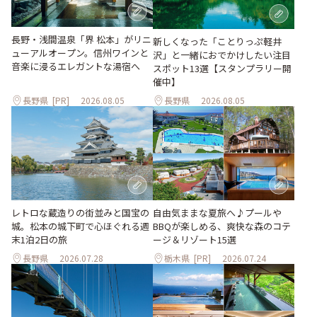
長野・浅間温泉「界 松本」がリニ
新しくなった「ことりっぷ軽井
ューアルオープン。信州ワインと
沢」と一緒におでかけしたい注目
音楽に浸るエレガントな湯宿へ
スポット13選【スタンプラリー開
催中】
長野県
[PR]
2026.08.05
長野県
2026.08.05
レトロな蔵造りの街並みと国宝の
自由気ままな夏旅へ♪プールや
城。松本の城下町で心ほぐれる週
BBQが楽しめる、爽快な森のコテ
末1泊2日の旅
ージ＆リゾート15選
長野県
2026.07.28
栃木県
[PR]
2026.07.24