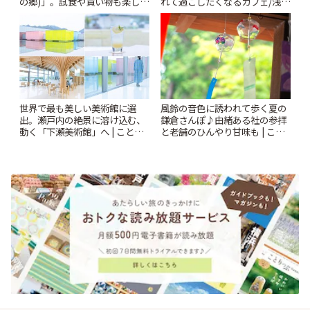
の郷)」。試食や買い物も楽しみ
れて過ごしたくなるカフェ/浅草
♪ | ことりっぷ
「annorum cafe」 | ことりっぷ
世界で最も美しい美術館に選
風鈴の音色に誘われて歩く夏の
出。瀬戸内の絶景に溶け込む、
鎌倉さんぽ♪由緒ある社の参拝
動く「下瀬美術館」へ | ことり
と老舗のひんやり甘味も | こと
っぷ
りっぷ