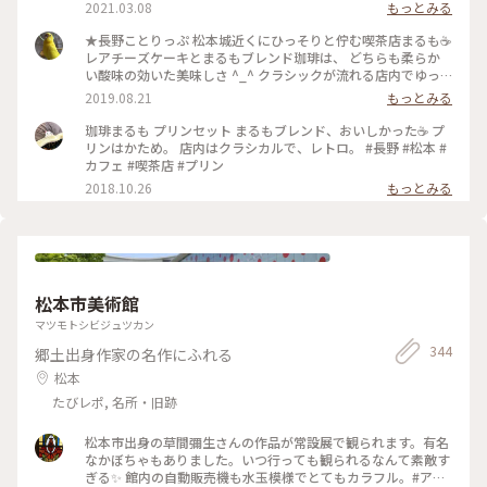
2021.03.08
もっとみる
★長野ことりっぷ 松本城近くにひっそりと佇む喫茶店まるも☕️
レアチーズケーキとまるもブレンド珈琲は、 どちらも柔らか
い酸味の効いた美味しさ ^_^ クラシックが流れる店内でゆっ
くり旅の計画たてました🙂 #旅のひととき #ことりっぷ長野 #
2019.08.21
もっとみる
珈琲
珈琲まるも プリンセット まるもブレンド、おいしかった☕️ プ
リンはかため。 店内はクラシカルで、レトロ。 #長野 #松本 #
カフェ #喫茶店 #プリン
2018.10.26
もっとみる
松本市美術館
マツモトシビジュツカン
344
郷土出身作家の名作にふれる
松本
たびレポ, 名所・旧跡
松本市出身の草間彌生さんの作品が常設展で観られます。有名
なかぼちゃもありました。いつ行っても観られるなんて素敵す
ぎる✨ 館内の自動販売機も水玉模様でとてもカラフル。#アー