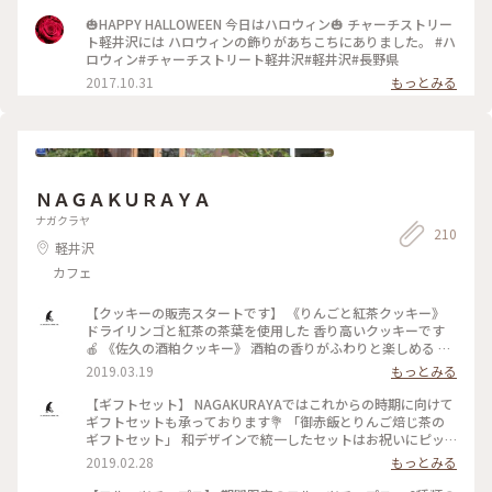
🎃HAPPY HALLOWEEN 今日はハロウィン🎃 チャーチストリー
ト軽井沢には ハロウィンの飾りがあちこちにありました。 #ハ
ロウィン#チャーチストリート軽井沢#軽井沢#長野県
2017.10.31
もっとみる
ＮＡＧＡＫＵＲＡＹＡ
ナガクラヤ
210
軽井沢
カフェ
【クッキーの販売スタートです】 《りんごと紅茶クッキー》
ドライリンゴと紅茶の茶葉を使用した 香り高いクッキーです
🍎 《佐久の酒粕クッキー》 酒粕の香りがふわりと楽しめる ク
ラッカータイプのクッキーです♩ 《信州そば粉のスノーボー
2019.03.19
もっとみる
ルクッキー》 信州佐久産のそば粉を使ったふんわりサクサク
のスノーボールクッキーです🌿 3種類とも可愛い缶入りとなっ
【ギフトセット】 NAGAKURAYAではこれからの時期に向けて
ております！ 軽井沢の春ももうすぐそこに！ 出会いの季節の
ギフトセットも承っております💐 「御赤飯とりんご焙じ茶の
ギフトにも、 お出かけのお供にもピッタリです💐 店頭に並ん
ギフトセット」 和デザインで統一したセットはお祝いにピッ
でおりますので、 軽井沢のお土産にぜひどうぞ！ HPは現在作
タリ！ 晴れ着のメッセージカードを添えてみても可愛いです
2019.02.28
もっとみる
成中ですが、 店頭でお買い求めいただけますので ぜひお立ち
♩ お熨斗対応可能な商品もございますので ご希望がございま
寄りくださいね🏡 . NAGAKURAYA 営業時間 10:00～18:00 .
したらお気軽に仰ってくださいね！ ※御赤飯はご注文をいた