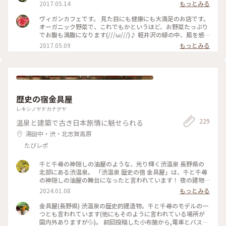
2017.05.14
もっとみる
ヴィガンカフェです。 見た目にも健康にも大満足のお店です。
オーガニック野菜で、これでもかというほど、お野菜たっぷり
でお腹も満腹になります(///ω///)♪ 軽井沢の緑の中、風を感
じながら、ゆったり朝食が楽しめます❤ #かおる #野菜 #オ
2017.05.09
もっとみる
ーガニック野菜 #朝食 #軽井沢 #風 #緑 #カフェ #自
然
歴史の宿金具屋
レキシノヤドカナグヤ
229
温泉と建築で古き日本旅情に魅せられる
湯田中・渋・北志賀高原
たびレポ
千と千尋の神隠しの油屋のような、光り輝く渋温泉 長野県の
北部にある渋温泉。 「渋温泉 歴史の宿 金具屋」は、千と千尋
の神隠しの油屋の舞台になったと言われています！ 夜の建物
は、本当に綺麗でした...！✨️ 渋温泉は、9つの外湯があり、「9
2024.01.08
もっとみる
湯めぐり」ができます！ 熱い温泉に浸かって、寒い外気にあた
って、綺麗な夜景を眺めて... そんな素敵な冬を過ごすことが出
金具屋(長野県) 渋温泉の歴史的建造物。千と千尋のモデルの一
来ました☃❄ #冬の旅 #ベストトリップ2023 #私のことりっぷ
つとも言われています(他にもそのように言われている場所が
旅 #渋温泉 #長野旅行 #金具屋
国内外ありますが💦)。 前回投稿した小布施から,電車とバスで