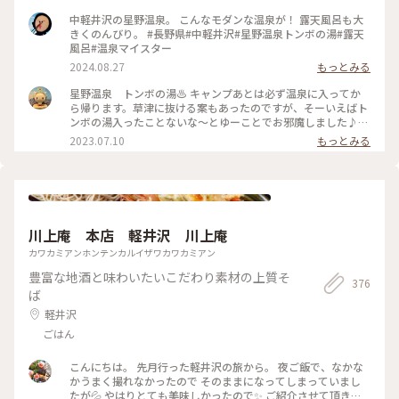
の前は森🌳 開け放された大きな窓からは、涼しい風と野鳥の
声が…。露天風呂もあるけど、内湯に使ってるだけで自然に包
中軽井沢の星野温泉。 こんなモダンな温泉が！ 露天風呂も大
まれる心地よい温泉でした♨️ トンボの湯のすぐお隣の「カ
きくのんびり。 #長野県#中軽井沢#星野温泉トンボの湯#露天
フェ ハングリースポット」でクラフトビールやドリンク、スイ
風呂#温泉マイスター
ーツを楽しめます🍻 #ゆるり夏時間 #軽井沢 #避暑地 #クラ
2024.08.27
もっとみる
フトビール #温泉
星野温泉 トンボの湯♨️ キャンプあとは必ず温泉に入ってか
ら帰ります。草津に抜ける案もあったのですが、そーいえばト
ンボの湯入ったことないな〜とゆーことでお邪魔しました♪さ
すが星野リゾート！とにかくおしゃれです❣️男女が別々の建物
2023.07.10
もっとみる
で計画されており、受付からの動線など勉強になりました。た
だ駐車場の区画がとても狭いので大型車が横に停まると出入り
が大変なのが難点ですね〜。平日でしたが人が多く、さすが軽
井沢だなと思った1日でた(^^)
川上庵 本店 軽井沢 川上庵
カワカミアンホンテンカルイザワカワカミアン
豊富な地酒と味わいたいこだわり素材の上質そ
376
ば
軽井沢
ごはん
こんにちは。 先月行った軽井沢の旅から。 夜ご飯で、なかな
かうまく撮れなかったので そのままになってしまっていまし
たが💦 やはりとても美味しかったので✨ ご紹介させて頂きま