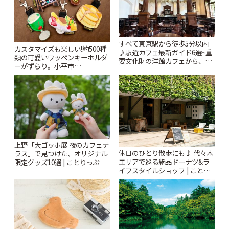
すべて東京駅から徒歩5分以内
カスタマイズも楽しい!約500種
♪駅近カフェ最新ガイド6選~重
類の可愛いワッペンキーホルダ
要文化財の洋館カフェから、改
ーがずらり。小平市
札すぐのレトロ喫茶まで~ | こと
「Kimamaya T&K」 | ことりっ
りっぷ
ぷ
上野「大ゴッホ展 夜のカフェテ
休日のひとり散歩にも♪ 代々木
ラス」で見つけた、オリジナル
エリアで巡る絶品ドーナツ&ラ
限定グッズ10選 | ことりっぷ
イフスタイルショップ | ことり
っぷ