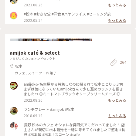
も美味しかったです☆ ・ このお店、友達が連れてきてくれた
2023.08.26
もっとみる
んですが、私も誰かに紹介したいと思うお店でした。 ・ ・ #
松本市 #松本市ランチ #松本市ディナー #おきな堂 #ボルガラ
#松本 #おきな堂 #洋食 #ハヤシライス #ヒーリング旅
イス #松本城周辺 #松本駅周辺
2022.05.14
もっとみる
amijok café & select
アミジョクカフェアンドセレクト
264
松本
カフェ, スイーツ・お菓子
amijok☕ 名古屋から特急しなのに揺られて松本ことりっぷ🚃
まずは気になっていたamijokさんで少し遅めのランチを頂き
ました🍴 ◎ミニトマトブラックオリーブクリームチーズ ◎ド
リップコーヒーice ◎信州完熟桃フロマージュクリー厶 ショー
2022.08.20
もっとみる
ケースでマフィンを選んだのですが、実際にお皿に載って目の
前にすると、その大きさに驚きました😂 外カリッ中しっとり
ランチプレート #amijok #松本
ホロホロのマフィンに、甘さがギュッと詰まったミニトマト、
2018.09.19
もっとみる
オリーブの香りが絶妙です😋 軽く温めてくださったので中の
クリームチーズがとろっと熱くて、お好みでとお勧めしていた
長野 松本のカフェ オシャレな雰囲気でこだわってました！ 店
だいたオリーブオイルをかけたり、何パターンもの美味しさが
主さんが親切に松本観光を一緒に考えてくれました♡感謝 #長
楽しめました✨ ドリップコーヒーは酸味少なめで苦味がありつ
野 #松本城 #松本 #スコーン #cafe