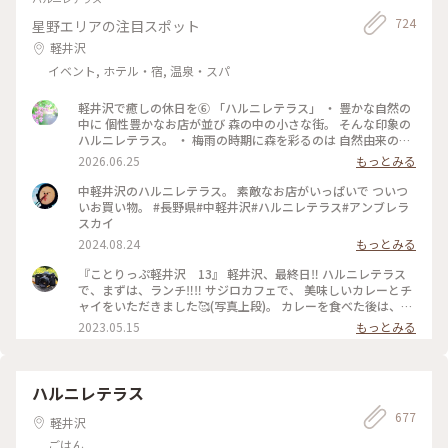
724
星野エリアの注目スポット
軽井沢
イベント, ホテル・宿, 温泉・スパ
軽井沢で癒しの休日を⑥ 「ハルニレテラス」 ・ 豊かな自然の
中に 個性豊かなお店が並び 森の中の小さな街。 そんな印象の
ハルニレテラス。 ・ 梅雨の時期に森を彩るのは 自然由来の素
材で100色に染めた布たち。 日差しに照らされ風に揺れて〜
2026.06.25
もっとみる
改めて晴れて良かったなぁ〜。 心が躍る風景でした。 ・ 平日
でしたが多くの人で賑わっていました。 （週末はどうなっち
中軽井沢のハルニレテラス。 素敵なお店がいっぱいで ついつ
ゃうの？） #ひみつの絶景 #軽井沢 #ハルニレテラス
いお買い物。 #長野県#中軽井沢#ハルニレテラス#アンブレラ
スカイ
2024.08.24
もっとみる
『ことりっぷ軽井沢 13』 軽井沢、最終日‼️ ハルニレテラス
で、まずは、ランチ‼️‼️ サジロカフェで、 美味しいカレーとチ
ャイをいただきました🥰(写真上段)。 カレーを食べた後は、、
ソフトクリーム🍦🤣(写真右下)。 和菓子の【和泉屋 傳兵衛】
2023.05.15
もっとみる
さんで販売している、 〘森の花豆ソフトクリーム〙です。 森
の花豆という名前の、 花豆の餡を練り込んだソフトクリーム
で、 花豆の風味がするソフトクリームで、 すごく美味しかっ
たです🥰🥰 【和泉屋 傳兵衛】さんと、 【丸山珈琲】さんで
ハルニレテラス
お土産を買って、 帰宅しました。 本当に、のんびり過ごし
677
て、 食べて飲んての旅でした😆😆 #私のことりっぷ旅#ことり
軽井沢
っぷ軽井沢#ランチ#カレー#ソフトクリーム#お土産#OPPO撮
ごはん