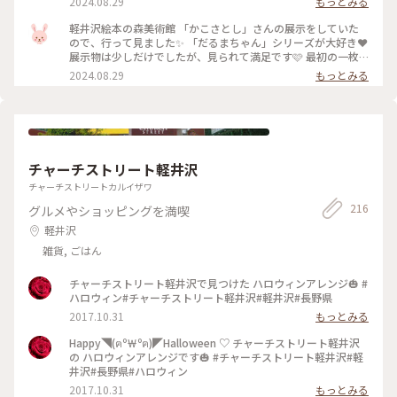
2024.08.29
もっとみる
まいました🩷 家の本棚から引っ張りだし、久しぶりに絵本読
んでみました✨ 台風の影響で、かなり広い範囲で、被害がおき
軽井沢絵本の森美術館 「かこさとし」さんの展示をしていた
ていますね💧 これ以上被害が拡大しないことを願います。 皆
ので、行って見ました✨ 「だるまちゃん」シリーズが大好き❤️
さま、しばらくお気を付けて、お過ごしくださいね♡ 私も今週
展示物は少しだけでしたが、見られて満足です🩷 最初の一枚
末は、家で読書でもして、過ごそうと思います😊 #軽井沢絵本
以外、撮影NGでした💦 チケットを買って館内に入ると、とて
2024.08.29
もっとみる
の森美術館 #かこさとし #だるまちゃんとてんぐちゃん #ちい
も素敵なお庭と建物がありました🩷 建物の中に、世界の絵本
さいおうち #お土産 #長野 #軽井沢 #ことりっぷ旅2024
などが飾られ、読めるブースもありました✨ 小さい子どもたち
も、楽しめると思います🎶 #軽井沢絵本の森美術館 #かこさと
し #長野 #軽井沢 #ことりっぷ旅2024
チャーチストリート軽井沢
チャーチストリートカルイザワ
216
グルメやショッピングを満喫
軽井沢
雑貨, ごはん
チャーチストリート軽井沢で見つけた ハロウィンアレンジ🎃 #
ハロウィン#チャーチストリート軽井沢#軽井沢#長野県
2017.10.31
もっとみる
Happy◥(ฅº￦ºฅ)◤Halloween ♡ チャーチストリート軽井沢
の ハロウィンアレンジです🎃 #チャーチストリート軽井沢#軽
井沢#長野県#ハロウィン
2017.10.31
もっとみる