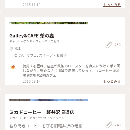
つすっきり飲める美味しさ😊 桃のマフィンもどうしても食べ
2015.11.13
もっとみる
たくて、翌朝ホテルで食べる用にお持ち帰りで頂きました🍑 ご
ろっと大きな桃が瑞々しく爽やかな甘さで、フロマージュクリ
ームも相まって夏にピッタリの爽やかな美味しさでした💕 ゆ
ったり落ち着いた雰囲気の店内で、お皿の金継ぎやお持ち帰り
の袋もとっても素敵で、美味しくて癒やしの時間になりました
☺️ (来店日:8月中旬) #松本 #カフェ #マフィン #コーヒー #トマ
ト #桃 #ことりっぷ長野 #Myことりっぷ #私のことりっぷ2022
Galley&CAFE 憩の森
ギャラリーアンドカフェ いこいのもり
250
松本
ごはん, カフェ, スイーツ・お菓子
使用する豆は、店主が鉄製のロースターを直火にかけて手で回
しながら、微妙なさじ加減で焙煎しています。 #コーヒー #珈
琲 #信州 #公園カフェ
2015.08.14
もっとみる
ミカドコーヒー 軽井沢旧道店
ミカドコーヒーカルイザワキュウドウテン
248
香り高きコーヒーを守る旧軽井沢の老舗