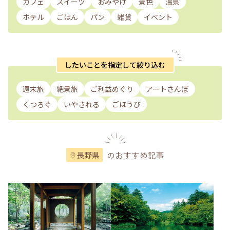
カフェ
スイーツ
おみやげ
景色
温泉
ホテル
ごはん
パン
雑貨
イベント
したいことを指定して絞り込む
週末旅
絶景旅
ご利益めぐり
アートさんぽ
くつろぐ
いやされる
ごほうび
のおすすめ記事
長野県