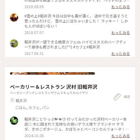
寝転びながらゆったりできる席や綺麗な景色を一望出来るテー
2018.08.09
もっとみる
ブル席、ペットをお連れの方も安心なペット専用席もありま
す。 賑やかな街を離れてゆったりと過ごすにはもってこいのカ
#雲の上#軽井沢 今日は日中も霧が濃く。 途中で引き返そうと
フェです。
思ったんだけど、 雲の上に出ちゃいました！ ラッキー！ しか
も人がほぼいない！
2018.07.07
もっとみる
軽井沢が一望できる絶景カフェ🍰 ハイビスカスのハーブティ
ーで身体も癒されました(^^) #カフェ#軽井沢
2017.08.31
もっとみる
ベーカリー＆レストラン 沢村 旧軽井沢
ベーカリーアンドレストランサワムラキュウカルイザワ
408
軽井沢
ごはん, カフェ, パン
軽井沢ことりっぷ🐦️🍁② 行ってみたかった沢村ベーカリー本
店🍞 木に囲まれて気持ちの良いテラス席でブランチ🍴 サラ
ダ、きのこポタージュ、かぼちゃとベーコンカルツォーネ！軽
井沢限定の言葉に惹かれてカルツォーネを選びました😋♡♫ご
2024.10.28
もっとみる
ろごろ肉厚ベーコン、濃厚チーズがとろ〜り、かぼちゃの甘さ