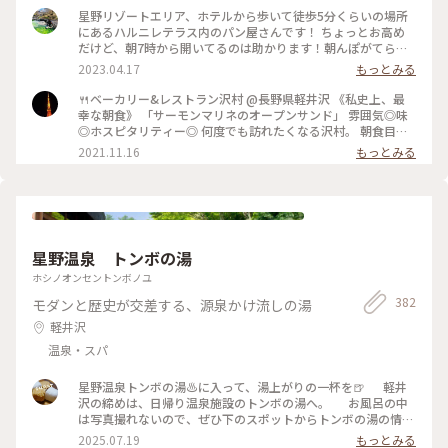
も美味しくて秋を感じました🎃💕 ショーケースは横に長〜く
星野リゾートエリア、ホテルから歩いて徒歩5分くらいの場所
てパンの品揃えも豊富で買いたくなりましたが新宿に帰ったら
にあるハルニレテラス内のパン屋さんです！ ちょっとお高め
買えるからなぁと眺めて我慢〜😊💓 #沢村ベーカリー #ベーカ
だけど、朝7時から開いてるのは助かります！朝んぽがてら行
リー＆レストラン沢村 #本店 #旧軽井沢 #緑がきれい #緑に囲
ってみてはいかがでしょうか？ 小鳥のさえずり、川のせせら
2023.04.17
もっとみる
まれて #ブランチ #カルツォーネ #ベーカリー #軽井沢 #限定 #
ぎに癒されながら、美味しいパンが堪能できます😊 #パン屋 #
軽井沢ことりっぷ
軽井沢 #私のことりっぷ旅
🍴ベーカリー&レストラン沢村 @長野県軽井沢 《私史上、最
幸な朝食》 「サーモンマリネのオープンサンド」 雰囲気◎味
◎ホスピタリティー◎ 何度でも訪れたくなる沢村。 朝食目当
てに朝早くから混雑することもあるそう。 それでも食べたくな
2021.11.16
もっとみる
る沢村のモーニング。 私は軽井沢でのモーニングは沢村一択で
す。 窓から見える自然を感じながら落ち着ける空間です。 #軽
井沢 #軽井沢モーニング #軽井沢カフェ #軽井沢パン #パ
ン #モーニング #私のことりっぷ
星野温泉 トンボの湯
ホシノオンセントンボノユ
382
モダンと歴史が交差する、源泉かけ流しの湯
軽井沢
温泉・スパ
星野温泉トンボの湯♨️に入って、湯上がりの一杯を🍺 軽井
沢の締めは、日帰り温泉施設のトンボの湯へ。 お風呂の中
は写真撮れないので、ぜひ下のスポットからトンボの湯の情報
をご覧ください。 内湯の外に面した部分が一面ガラスで、目
2025.07.19
もっとみる