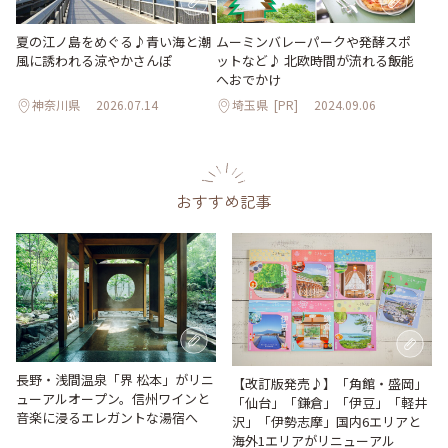
夏の江ノ島をめぐる♪青い海と潮
ムーミンバレーパークや発酵スポ
風に誘われる涼やかさんぽ
ットなど♪ 北欧時間が流れる飯能
へおでかけ
神奈川県
2026.07.14
埼玉県
[PR]
2024.09.06
おすすめ記事
長野・浅間温泉「界 松本」がリニ
【改訂版発売♪】「角館・盛岡」
ューアルオープン。信州ワインと
「仙台」「鎌倉」「伊豆」「軽井
音楽に浸るエレガントな湯宿へ
沢」「伊勢志摩」国内6エリアと
海外1エリアがリニューアル