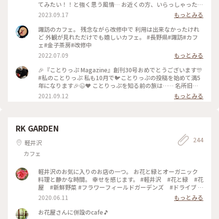
てみたい！！と強く思う風情… お近くの方、いらっしゃった
ら、再開の時、お知らそいただけたら嬉しいです♥️ #諏訪 #諏
2023.09.17
もっとみる
訪大社 #諏訪湖
諏訪のカフェ。 残念ながら改修中で 利用は出来なかったけれ
ど 外観が見れただけでも嬉しいカフェ。 #長野県#諏訪#カフ
ェ#金子茶房#改修中
2022.07.09
もっとみる
🎉『ことりっぷ Magazine』創刊30号おめでとうございます🎊
#私のことりっぷ 私も10月で🐦️ことりっぷの投稿を始めて満5
年になります🎉😉❤️ ことりっぷを知る前の旅は…… 名所旧
跡、寺社、古道、祭……などを巡るのに忙しく、疲れるとお茶
2021.09.12
もっとみる
しましょ……そんな旅でした。 ことりっぷを始めたばかりの
頃……⬆️の #金子茶房 の投稿を見たのです。 私が撮ると影絵み
たいになってしまうのですが、スポットを押すと素敵な投稿が
見られますよ(^_^)v ユーザーさんの投稿を見たときの衝撃🤩
RK GARDEN
うわっ(゜ロ゜; 何て素敵なカフェ☕️😌✨‼️ ちょうど諏訪大社巡
244
りをしたかったので、ここも予定に入れよう🎵 カフェを目的
軽井沢
にするなんて今までの旅にはなかったんですよ😆 それからの
カフェ
旅は、素敵なカフェや食事処を旅の計画に入れることにしまし
た。 それだけでも私の旅が変わったのかな〰️💕 ２回目のワク
チン接種が終了したので、これから活動開始です（~▽~＠）
軽井沢のお気に入りのお店の一つ。 お花と緑とオーガニック
♪♪♪ #諏訪大社上社本宮 #私のことりっぷ原点 #ここから旅
料理と静かな時間。 幸せを感じます。 #軽井沢 #花と緑 #花
が変わった
屋 #新鮮野菜 #フラワーフィールドガーデンズ #ドライブ #
オーガニックカフェレストラン #紫陽花
2020.06.11
もっとみる
お花屋さんに併設のcafe🎵