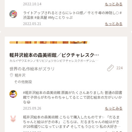
移動できる,ここ渋温泉。外湯めぐりもそれぞれの湯ごとに効
2022.10.14
もっとみる
能が異なるとされ,湯比べも楽しい温泉街です。是非とも小布
施の栗めぐりと共に秋を感じてほしいモデルルートです😊✨ #
ライトアップされるとさらにレトロ感🪄 千と千尋の神隠し🌕 #
秋いろとりどり #Myことりっぷ #長野県 #渋温泉#金具屋#温泉
渋温泉 #金具屋 #Myことりっぷ
2022.05.21
もっとみる
軽井沢絵本の森美術館／ピクチャレスク・
ガーデン（ムーゼの森）
カルイザワエホンノモリビジュツカンピクチャレスクガーデンムー
ゼノモリ
224
世界の名作絵本がズラリ
軽井沢
その他施設
#軽井沢絵本の森美術館 原画がたくさんありました 普通の図書
館で子供らがわちゃわちゃしてるとこで読む絵本の方がいいか
な😂
2025.09.26
もっとみる
軽井沢絵本の森美術館 こちらで購入したものです✨ 「だるま
ちゃんと絵はがきの本」 こちらは、だるまちゃんの絵はがき
が20枚綴りになっています💕 そしてもうひとつ 私の大好きな
絵本 「ちいさいおうち」 一筆箋があったので、つい買ってし