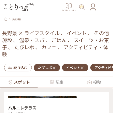
ガイド・マガジン
長野県
長野県
×
ライフスタイル
、
イベント
、
その他
施設
、
温泉・スパ
、
ごはん
、
スイーツ・お菓
子
、
たびレポ
、
カフェ
、
アクティビティ・体
験
絞り込む
たびレポ
イベント
アクティビ
スポット
記事
投稿
ハルニレテラス
ハルニレテラス