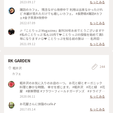
ら、再開の時、お知らそいただけたら嬉しいです♥️ #諏訪 #諏
2023.09.17
もっとみる
訪大社 #諏訪湖
諏訪のカフェ。 残念ながら改修中で 利用は出来なかったけれ
ど 外観が見れただけでも嬉しいカフェ。 #長野県#諏訪#カフ
ェ#金子茶房#改修中
2022.07.09
もっとみる
🎉『ことりっぷ Magazine』創刊30号おめでとうございます🎊
#私のことりっぷ 私も10月で🐦️ことりっぷの投稿を始めて満5
年になります🎉😉❤️ ことりっぷを知る前の旅は…… 名所旧
跡、寺社、古道、祭……などを巡るのに忙しく、疲れるとお茶
2021.09.12
もっとみる
しましょ……そんな旅でした。 ことりっぷを始めたばかりの
頃……⬆️の #金子茶房 の投稿を見たのです。 私が撮ると影絵み
たいになってしまうのですが、スポットを押すと素敵な投稿が
見られますよ(^_^)v ユーザーさんの投稿を見たときの衝撃🤩
RK GARDEN
うわっ(゜ロ゜; 何て素敵なカフェ☕️😌✨‼️ ちょうど諏訪大社巡
244
りをしたかったので、ここも予定に入れよう🎵 カフェを目的
軽井沢
にするなんて今までの旅にはなかったんですよ😆 それからの
カフェ
旅は、素敵なカフェや食事処を旅の計画に入れることにしまし
た。 それだけでも私の旅が変わったのかな〰️💕 ２回目のワク
チン接種が終了したので、これから活動開始です（~▽~＠）
軽井沢のお気に入りのお店の一つ。 お花と緑とオーガニック
♪♪♪ #諏訪大社上社本宮 #私のことりっぷ原点 #ここから旅
料理と静かな時間。 幸せを感じます。 #軽井沢 #花と緑 #花
が変わった
屋 #新鮮野菜 #フラワーフィールドガーデンズ #ドライブ #
オーガニックカフェレストラン #紫陽花
2020.06.11
もっとみる
お花屋さんに併設のcafe🎵
2017.05.14
もっとみる