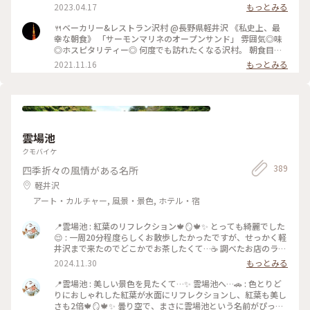
リー＆レストラン沢村 #本店 #旧軽井沢 #緑がきれい #緑に囲
ってみてはいかがでしょうか？ 小鳥のさえずり、川のせせら
2023.04.17
もっとみる
まれて #ブランチ #カルツォーネ #ベーカリー #軽井沢 #限定 #
ぎに癒されながら、美味しいパンが堪能できます😊 #パン屋 #
軽井沢ことりっぷ
軽井沢 #私のことりっぷ旅
🍴ベーカリー&レストラン沢村 @長野県軽井沢 《私史上、最
幸な朝食》 「サーモンマリネのオープンサンド」 雰囲気◎味
◎ホスピタリティー◎ 何度でも訪れたくなる沢村。 朝食目当
てに朝早くから混雑することもあるそう。 それでも食べたくな
2021.11.16
もっとみる
る沢村のモーニング。 私は軽井沢でのモーニングは沢村一択で
す。 窓から見える自然を感じながら落ち着ける空間です。 #軽
井沢 #軽井沢モーニング #軽井沢カフェ #軽井沢パン #パ
ン #モーニング #私のことりっぷ
雲場池
クモバイケ
389
四季折々の風情がある名所
軽井沢
アート・カルチャー, 風景・景色, ホテル・宿
📍雲場池 : 紅葉のリフレクション🍁🪞🍁✨ とっても綺麗でした
😌 : 一周20分程度らしくお散歩したかったですが、せっかく軽
井沢まで来たのでどこかでお茶したくて…☕️ 調べたお店のラス
トオーダーを気にして、途中で引き返しました。 スポットのお
2024.11.30
もっとみる
写真を見たら、もっと奥も素敵だったんだな〜とちょっぴり残
念な気持ちになりました🥲 : 雲場池は専用駐車場はありません
📍雲場池 : 美しい景色を見たくて…✨ 雲場池へ…🚗 : 色とりど
💡 車で向かう際は有料駐車場から歩きますので、事前に調べ
りにおしゃれした紅葉が水面にリフレクションし、紅葉も美し
ておくのがおすすめです！ : 📷:2024.11.5 Tue. : #クラシカル
さも2倍🍁🪞🍁✨ 曇り空で、まさに雲場池という名前がぴった