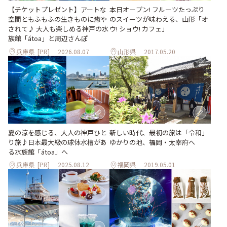
【チケットプレゼント】アートな
本日オープン! フルーツたっぷり
空間ともふもふの生きものに癒や
のスイーツが味わえる、山形「オ
されて♪ 大人も楽しめる神戸の水
ウ! ショウ! カフェ」
族館「átoa」と周辺さんぽ
兵庫県
[PR]
2026.08.07
山形県
2017.05.20
夏の涼を感じる、大人の神戸ひと
新しい時代、最初の旅は「令和」
り旅♪日本最大級の球体水槽があ
ゆかりの地、福岡・太宰府へ
る水族館「átoa」へ
兵庫県
[PR]
2025.08.12
福岡県
2019.05.01