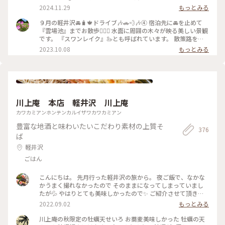
な街 #秋の彩り #軽井沢ドライブ #雲場池 #紅葉 #リフレクショ
りだなと思ってしまったのですが…(笑) こんなお天気☁️でも本
2024.11.29
もっとみる
ン #綺麗な景色 #軽井沢 #長野 #milkのミルキーな毎日
当に綺麗でした🍁 : 次の投稿に続きます🐾 : 📷:2024.11.5 Tue. :
#クラシカルな街 #秋の彩り #軽井沢ドライブ #雲場池 #紅葉 #
９月の軽井沢🚘️🧳🍁ドライブ🎶🚗💨🎶④ 宿泊先に🚘️を止めて
リフレクション #綺麗な景色 #軽井沢 #長野 #milkのミルキー
『雲場池』までお散歩🚶‍♀️✨ 水面に周囲の木々が映る美しい景観
な毎日
です。 『スワンレイク』🦢とも呼ばれています。 散策路を歩
きながらのんびりと景色を楽しむことができました😊 木々の
2023.10.08
もっとみる
紅葉🍁が少しずつ進んでいるのを感じました🎵 １５時半頃で
したが🌖も出ていました😃 #私のことりっぷ旅 #秋さんぽ #軽
井沢 #雲場池 #スワンレイク
川上庵 本店 軽井沢 川上庵
カワカミアンホンテンカルイザワカワカミアン
豊富な地酒と味わいたいこだわり素材の上質そ
376
ば
軽井沢
ごはん
こんにちは。 先月行った軽井沢の旅から。 夜ご飯で、なかな
かうまく撮れなかったので そのままになってしまっていまし
たが💦 やはりとても美味しかったので✨ ご紹介させて頂きま
すm(__)m♪ 『川上庵 せきれい橋店』さん。 ハルニレテラス
2022.09.02
もっとみる
にあります。 川の音が聞こえるテラス席でのんびり 夜ご飯を
頂きました。 テーブルにはキャンドルが灯され 雰囲気があり
川上庵の秋限定の牡蠣天せいろ お蕎麦美味しかった 牡蠣の天