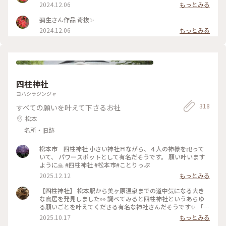
2024.12.06
もっとみる
彌生さん作品 奇抜✨
2024.12.06
もっとみる
四柱神社
ヨハシラジンジャ
318
すべての願いを叶えて下さるお社
松本
名所・旧跡
松本市 四柱神社 小さい神社⛩️ながら、４人の神様を祀って
いて、 パワースポットとして有名だそうです。 願い叶います
ように🙏 #四柱神社 #松本市#ことりっぷ
2025.12.12
もっとみる
【四柱神社】 松本駅から美ヶ原温泉までの道中気になる大き
な鳥居を発見しました👀 調べてみると四柱神社というあらゆ
る願いごとを叶えてくださる有名な神社さんだそうです✨ 「よ
はしら」と読むそうで「しちゅう」って読んじゃった💦 松本
2025.10.17
もっとみる
城から歩いて行ける距離だったので松本駅を目指すお散歩がて