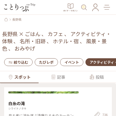
ガイド・マガジン
長野県
長野県
×
ごはん
、
カフェ
、
アクティビティ・
体験
、
名所・旧跡
、
ホテル・宿
、
風景・景
色
、
おみやげ
絞り込む
たびレポ
イベント
アクティビティ
スポット
記事
投稿
白糸の滝
シライトノタキ
736
見る者に涼を運ぶ清廉なる水のカーテン