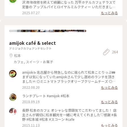
沢 昨年改修を終えて綺麗になった 万平ホテルカフェテラスで
定番の アップルパイとロイヤルミルクティー いただきました
かのジョン・レノン直伝といわれる ロイヤルミルクティーは
2025.07.27
もっとみる
ミルクの マイルドさがありながらもスッキリと 紅茶葉の香り
が際立ち 後味もさらりと 美味しい紅茶を飲んだという感じ
がします アップルパイも美味しくて大満足して ショップでク
ッキー缶を自分へのお土産に 買いました 綺麗！可愛い！そし
て美味しい！ 高かったのに美味しくて1種類ずつ一気に 食べて
しまいました
amijok café & select
アミジョクカフェアンドセレクト
264
松本
カフェ, スイーツ・お菓子
amijok☕ 名古屋から特急しなのに揺られて松本ことりっぷ🚃
まずは気になっていたamijokさんで少し遅めのランチを頂き
ました🍴 ◎ミニトマトブラックオリーブクリームチーズ ◎ド
リップコーヒーice ◎信州完熟桃フロマージュクリー厶 ショー
2022.08.20
もっとみる
ケースでマフィンを選んだのですが、実際にお皿に載って目の
前にすると、その大きさに驚きました😂 外カリッ中しっとり
ランチプレート #amijok #松本
ホロホロのマフィンに、甘さがギュッと詰まったミニトマト、
2018.09.19
もっとみる
オリーブの香りが絶妙です😋 軽く温めてくださったので中の
クリームチーズがとろっと熱くて、お好みでとお勧めしていた
長野 松本のカフェ オシャレな雰囲気でこだわってました！ 店
だいたオリーブオイルをかけたり、何パターンもの美味しさが
主さんが親切に松本観光を一緒に考えてくれました♡感謝 #長
楽しめました✨ ドリップコーヒーは酸味少なめで苦味がありつ
野 #松本城 #松本 #スコーン #cafe
つすっきり飲める美味しさ😊 桃のマフィンもどうしても食べ
2015.11.13
もっとみる
たくて、翌朝ホテルで食べる用にお持ち帰りで頂きました🍑 ご