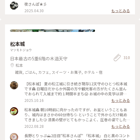
ら邪魔してきました🙏 こちらの鳩さんですが鳩さんのお豆が
夜さんぽ★彡
売られているからかとっても人慣れしているみたいで 餌やり
2025.04.30
もっとみる
している少年の頭や肩に鳩が群がっていてとても楽しそうでし
た🕊️ 境内の木々が少し色付いていてここでも秋を感じました
🍂 （2025.9.21） #神社 #狛犬 #鳩 #パワースポット #秋の信州
推し事の旅2025 #秋の装い #松本 #ことりっぷ長野
松本城
マツモトジョウ
310
日本最古の5重6階の木造天守
松本
雑貨, ごはん, カフェ, スイーツ・お菓子, ホテル・宿
【松本城】 夏の松江城に引き続き現存12天守のひとつ松本城
です🏯 日曜日だからか外国の方や観光客の方がたくさん並ん
でおられて入城まで約１時間半まち😱 お城の中の見学は諦め
て外観のみ堪能してきました 現存12天守のうち五重天守が見
2025.10.16
もっとみる
れるのは姫路城と松本城のみ👀 別名が深志城の6階建のかっこ
いい黒いお城です✨ 黒いから烏城🐦‍⬛とも呼ばれているんです
松本城🏯 朝10時前に向かったのですが、お盆ということもあ
がそれは60年前くらいにバスガイドさんが言いはじめたそうで
り、城内はまさかの60分待ち💦 ということで外からだけ眺め
正式な別名ではないそうです😳 やはりお堀とおっきい天守閣
てきました🥲 漆黒の壁がとてもかっこよく、圧巻の姿でした✨
って絵になりますよねぇ☺️ お城の近くでコスモスが咲いてい
最寄りのバス停を降りると、お堀に白鳥がいました🦢 (来訪
2022.08.28
もっとみる
るのも見つけました🌸秋ですねぇ🍂 （2025.9.21） #現存12天
日:8月中旬) #松本 #松本城 #城 #風景 #景色 #ことりっぷ長野
守 #国宝5城 #国宝 #お城 #秋の信州推し事の旅2025 #秋の装い
#Myことりっぷ #私のことりっぷ2022
長野とりっぷ⛰2日目"松本さんぽ" 「松本城」 白と黒のコント
#松本 #ことりっぷ長野