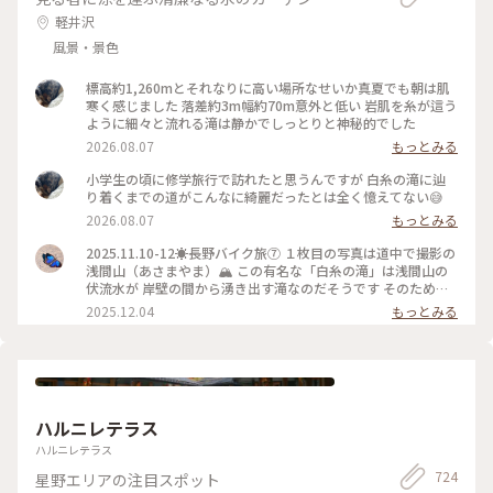
軽井沢
風景・景色
標高約1,260mとそれなりに高い場所なせいか真夏でも朝は肌
寒く感じました 落差約3m幅約70m意外と低い 岩肌を糸が這う
ように細々と流れる滝は静かでしっとりと神秘的でした
2026.08.07
もっとみる
小学生の頃に修学旅行で訪れたと思うんですが 白糸の滝に辿
り着くまでの道がこんなに綺麗だったとは全く憶えてない😅
2026.08.07
もっとみる
2025.11.10-12☀️長野バイク旅⑦ １枚目の写真は道中で撮影の
浅間山（あさまやま）🏔️ この有名な「白糸の滝」は浅間山の
伏流水が 岸壁の間から湧き出す滝なのだそうです そのため水
量は常に変わらないとか…！👀 #ことりっぷと一緒 #ことりっ
2025.12.04
もっとみる
ぷ軽井沢 #秋の装い #白糸の滝 #浅間山
ハルニレテラス
ハルニレテラス
724
星野エリアの注目スポット