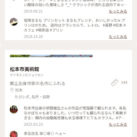
い酸味の効いた美味しさ ^_^ クラシックが流れる店内でゆっ
くり旅の計画たてました🙂 #旅のひととき #ことりっぷ長野 #
2019.08.21
もっとみる
珈琲
珈琲まるも プリンセット まるもブレンド、おいしかった☕️ プ
リンはかため。 店内はクラシカルで、レトロ。 #長野 #松本 #
カフェ #喫茶店 #プリン
2018.10.26
もっとみる
松本市美術館
マツモトシビジュツカン
344
郷土出身作家の名作にふれる
松本
たびレポ, 名所・旧跡
松本市出身の草間彌生さんの作品が常設展で観られます。有名
なかぼちゃもありました。いつ行っても観られるなんて素敵す
ぎる✨ 館内の自動販売機も水玉模様でとてもカラフル。#アー
トな景色#美術館
2025.03.23
もっとみる
赤玉白玉 🔴⚪🔴⚪ へぇ～