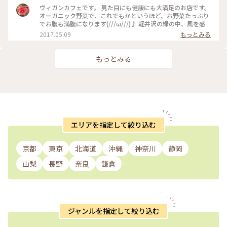
ヴィガンカフェです。 見た目にも健康にも大満足のお店です。
オーガニック野菜で、これでもかというほど、お野菜たっぷり
でお腹も満腹になります(///ω///)♪ 軽井沢の緑の中、風を感
じながら、ゆったり朝食が楽しめます❤ #かおる #野菜 #オ
2017.05.09
もっとみる
ーガニック野菜 #朝食 #軽井沢 #風 #緑 #カフェ #自
然
もっとみる
エリアを指定して絞り込む
京都
東京
北海道
沖縄
神奈川
静岡
山梨
長野
奈良
鎌倉
ジャンルを指定して絞り込む