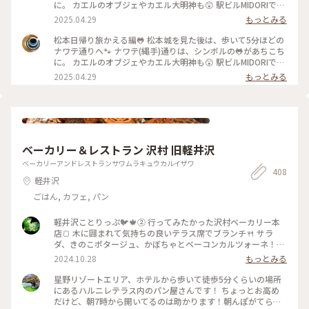
り見ていて楽しかったです😆 （2025.9.21） #商店街 #カエル
に。 カエルのオブジェやカエル大明神も😲 駅ビルMIDORIで山
#秋の信州推し事の旅2025 #松本 #ことりっぷ長野
菜天ぷらとお蕎麦を食べて、帰途につきました🚃 #ナワテ通り
2025.04.29
もっとみる
#松本#長野県松本市#私のことりっぷ旅#日帰り旅#カエル
松本日帰り旅かえる編🐸 松本城を見た後は、歩いて5分ほどの
ナワテ通りへ🐾 ナワテ(縄手)通りは、シンボルの🐸があちこち
に。 カエルのオブジェやカエル大明神も😲 駅ビルMIDORIで山
菜天ぷらとお蕎麦を食べて、帰途につきました🚃 #ナワテ通り
2025.04.29
もっとみる
#松本#長野県松本市#私のことりっぷ旅#日帰り旅#カエル
ベーカリー＆レストラン 沢村 旧軽井沢
ベーカリーアンドレストランサワムラキュウカルイザワ
408
軽井沢
ごはん, カフェ, パン
軽井沢ことりっぷ🐦️🍁② 行ってみたかった沢村ベーカリー本
店🍞 木に囲まれて気持ちの良いテラス席でブランチ🍴 サラ
ダ、きのこポタージュ、かぼちゃとベーコンカルツォーネ！軽
井沢限定の言葉に惹かれてカルツォーネを選びました😋♡♫ご
2024.10.28
もっとみる
ろごろ肉厚ベーコン、濃厚チーズがとろ〜り、かぼちゃの甘さ
も美味しくて秋を感じました🎃💕 ショーケースは横に長〜く
星野リゾートエリア、ホテルから歩いて徒歩5分くらいの場所
てパンの品揃えも豊富で買いたくなりましたが新宿に帰ったら
にあるハルニレテラス内のパン屋さんです！ ちょっとお高め
買えるからなぁと眺めて我慢〜😊💓 #沢村ベーカリー #ベーカ
だけど、朝7時から開いてるのは助かります！朝んぽがてら行