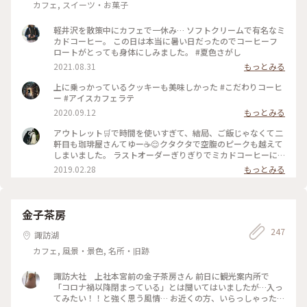
カフェ, スイーツ・お菓子
軽井沢を散策中にカフェで一休み… ソフトクリームで有名なミ
カドコーヒー。 この日は本当に暑い日だったのでコーヒーフ
ロートがとっても身体にしみました。 #夏色さがし
2021.08.31
もっとみる
上に乗っかっているクッキーも美味しかった #こだわりコーヒ
ー #アイスカフェラテ
2020.09.12
もっとみる
アウトレット🛒で時間を使いすぎて、結局、ご飯じゃなくて二
軒目も珈琲屋さんてゆー☕️😌クタクタで空腹のピークも越えて
しまいました。 ラストオーダーぎりぎりでミカドコーヒーに
すべり込み。 ｢ここは常連さんの席なので、普段は中々ご案内
2019.02.28
もっとみる
出来ないんですよ～☺️｣って。これから暖かくなってくるとほ
ぼ座れないんですと。平日の閉店ぎりぎりに感謝！ あと、｢先
日、女子高生のお客さまが、お二人のこの写真をSNOW📷の🐭
ちゃんで撮られてました😅｣って💦 恐るべしJK💦 #軽井沢 #ミ
金子茶房
カドコーヒー #素敵な二人
247
諏訪湖
カフェ, 風景・景色, 名所・旧跡
諏訪大社 上社本宮前の金子茶房さん 前日に観光案内所で
「コロナ禍以降閉まっている」とは聞いてはいましたが…入っ
てみたい！！と強く思う風情… お近くの方、いらっしゃった