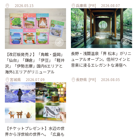
2026.05.15
兵庫県
[PR]
2026.08.07
長野・浅間温泉「界 松本」がリニ
【改訂版発売♪】「角館・盛岡」
ューアルオープン。信州ワインと
「仙台」「鎌倉」「伊豆」「軽井
音楽に浸るエレガントな湯宿へ
沢」「伊勢志摩」国内6エリアと
海外1エリアがリニューアル
宮城県
2026.07.09
長野県
[PR]
2026.08.05
【チケットプレゼント】水辺の世
界から浮世絵の世界へ。「広島も