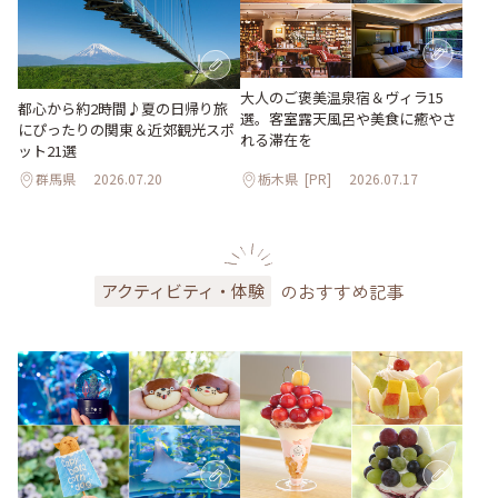
大人のご褒美温泉宿＆ヴィラ15
都心から約2時間♪夏の日帰り旅
選。客室露天風呂や美食に癒やさ
にぴったりの関東＆近郊観光スポ
れる滞在を
ット21選
群馬県
2026.07.20
栃木県
[PR]
2026.07.17
のおすすめ記事
アクティビティ・体験