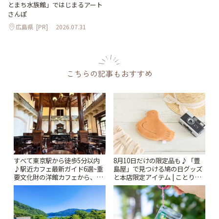
とまち水族館」ではじまるアート
さんぽ
広島県
[PR]
2026.07.31
こちらの記事もおすすめ
すべて東京駅から徒歩5分以内
8月10日だけの限定品も♪「豊
♪駅近カフェ最新ガイド6選~重
島屋」で見つける鳩の日グッズ
要文化財の洋館カフェから、改
と本店限定アイテム | ことりっ
札すぐのレトロ喫茶まで~ | こと
ぷ
りっぷ