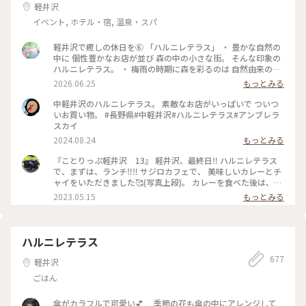
軽井沢
イベント, ホテル・宿, 温泉・スパ
軽井沢で癒しの休日を⑥ 「ハルニレテラス」 ・ 豊かな自然の
中に 個性豊かなお店が並び 森の中の小さな街。 そんな印象の
ハルニレテラス。 ・ 梅雨の時期に森を彩るのは 自然由来の素
材で100色に染めた布たち。 日差しに照らされ風に揺れて〜
2026.06.25
もっとみる
改めて晴れて良かったなぁ〜。 心が躍る風景でした。 ・ 平日
でしたが多くの人で賑わっていました。 （週末はどうなっち
中軽井沢のハルニレテラス。 素敵なお店がいっぱいで ついつ
ゃうの？） #ひみつの絶景 #軽井沢 #ハルニレテラス
いお買い物。 #長野県#中軽井沢#ハルニレテラス#アンブレラ
スカイ
2024.08.24
もっとみる
『ことりっぷ軽井沢 13』 軽井沢、最終日‼️ ハルニレテラス
で、まずは、ランチ‼️‼️ サジロカフェで、 美味しいカレーとチ
ャイをいただきました🥰(写真上段)。 カレーを食べた後は、、
ソフトクリーム🍦🤣(写真右下)。 和菓子の【和泉屋 傳兵衛】
2023.05.15
もっとみる
さんで販売している、 〘森の花豆ソフトクリーム〙です。 森
の花豆という名前の、 花豆の餡を練り込んだソフトクリーム
で、 花豆の風味がするソフトクリームで、 すごく美味しかっ
たです🥰🥰 【和泉屋 傳兵衛】さんと、 【丸山珈琲】さんで
ハルニレテラス
お土産を買って、 帰宅しました。 本当に、のんびり過ごし
677
て、 食べて飲んての旅でした😆😆 #私のことりっぷ旅#ことり
軽井沢
っぷ軽井沢#ランチ#カレー#ソフトクリーム#お土産#OPPO撮
ごはん
影
傘がカラフルで可愛い💕 季節の花も傘の中にアレンジして