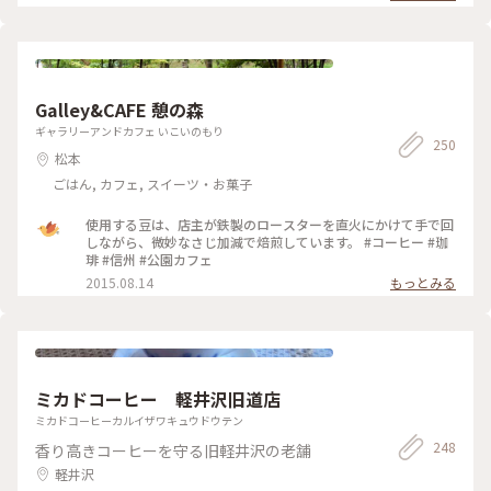
ろっと大きな桃が瑞々しく爽やかな甘さで、フロマージュクリ
ームも相まって夏にピッタリの爽やかな美味しさでした💕 ゆ
ったり落ち着いた雰囲気の店内で、お皿の金継ぎやお持ち帰り
の袋もとっても素敵で、美味しくて癒やしの時間になりました
☺️ (来店日:8月中旬) #松本 #カフェ #マフィン #コーヒー #トマ
ト #桃 #ことりっぷ長野 #Myことりっぷ #私のことりっぷ2022
Galley&CAFE 憩の森
ギャラリーアンドカフェ いこいのもり
250
松本
ごはん, カフェ, スイーツ・お菓子
使用する豆は、店主が鉄製のロースターを直火にかけて手で回
しながら、微妙なさじ加減で焙煎しています。 #コーヒー #珈
琲 #信州 #公園カフェ
2015.08.14
もっとみる
ミカドコーヒー 軽井沢旧道店
ミカドコーヒーカルイザワキュウドウテン
248
香り高きコーヒーを守る旧軽井沢の老舗
軽井沢