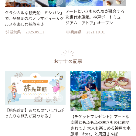
アートといきものたちが融合する
クラシカルな観光船「ミシガン」
次世代水族館。神戸ポートミュー
で、琵琶湖のパノラマビュー＆グ
ジアム「アトア」オープン
ルメを楽しむ船旅を♪
滋賀県
2025.05.13
兵庫県
2021.10.31
おすすめ記事
【旅先診断】あなたの“いま”にぴ
ったりな旅先が見つかる♪
【チケットプレゼント】アートな
空間ともふもふの生きものに癒や
されて♪ 大人も楽しめる神戸の水
族館「átoa」と周辺さんぽ