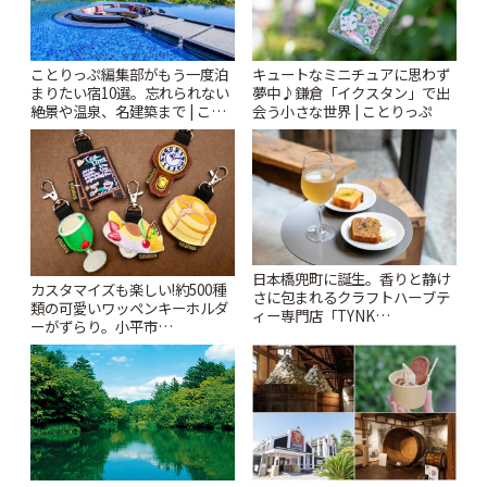
ことりっぷ編集部がもう一度泊
キュートなミニチュアに思わず
まりたい宿10選。忘れられない
夢中♪鎌倉「イクスタン」で出
絶景や温泉、名建築まで | こと
会う小さな世界 | ことりっぷ
りっぷ
日本橋兜町に誕生。香りと静け
カスタマイズも楽しい!約500種
さに包まれるクラフトハーブテ
類の可愛いワッペンキーホルダ
ィー専門店「TYNK
ーがずらり。小平市
Kabutocho」 | ことりっぷ
「Kimamaya T&K」 | ことりっ
ぷ