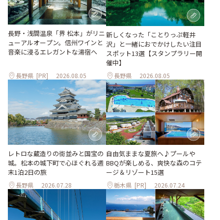
長野・浅間温泉「界 松本」がリニ
新しくなった「ことりっぷ軽井
ューアルオープン。信州ワインと
沢」と一緒におでかけしたい注目
音楽に浸るエレガントな湯宿へ
スポット13選【スタンプラリー開
催中】
長野県
[PR]
2026.08.05
長野県
2026.08.05
レトロな蔵造りの街並みと国宝の
自由気ままな夏旅へ♪プールや
城。松本の城下町で心ほぐれる週
BBQが楽しめる、爽快な森のコテ
末1泊2日の旅
ージ＆リゾート15選
長野県
2026.07.28
栃木県
[PR]
2026.07.24