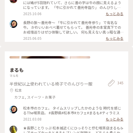
ちゃんに声をかけられまして この日は秋の彼岸の初日だった
には鳩が5羽隠れていて、さらに善の字は牛の顔に見えるよう
のであとちょっと待つと法要を終えられた導師様が通りかかる
になっています。 「牛に引かれて善光寺詣り」 のんびりした
とのこと😳 更にもうちょっと待つと今度は法要に向かう上人
お詣りかなと思っていましたが、布を引っかけた牛を「走っ
2025.10.06
もっとみる
様が通られるそうなので両方に並んでお数珠頂戴をしていただ
て」追いかけたところ、善光寺にたどり着いてしまったという
けました🙏✨ 上人様や導師様が本堂での法要への行き帰りに
伝説でした。 いろいろと発見があって面白かったです。 #長野
長野の旅～善光寺～ 「牛に引かれて善光寺参り」 で有名な
参道に跪いた参拝者の方の頭を手に持った数珠で撫でて功徳を
#善光寺#お寺#牛#鳩
牛。 かわいいおべべ着せてもらって。 善光寺の本堂真下での
授けてくださるのがお数珠頂戴です📿 なんてステキなタイミ
お戒壇巡りはぜひ体験して欲しい。 何も見えない真っ暗な通
ング✨はじめて授けていただけました✨✨ 教えてくれた警備の
路を歩く 仏様と縁を結ぶ修行だそうです。 #長野県#長野市#善
2025.06.05
もっとみる
おっちゃんにも大感謝です(*´꒳`*) （2025.9.20） #お寺 #御朱
光寺#お戒壇巡り
印 #パワースポット #お地蔵さま #秋の信州推し事の旅2025 #
長野 #ことりっぷ長野
まるも
マルモ
345
半世紀以上使われている椅子でのんびり一服
松本
カフェ, スイーツ・お菓子
松本市のカフェ。 タイムスリップしたかのような 時代を感じ
るThe喫茶店。 #長野県#松本市#カフェ#まるも#ティラミス
2021.03.08
もっとみる
★長野ことりっぷ 松本城近くにひっそりと佇む喫茶店まるも☕️
レアチーズケーキとまるもブレンド珈琲は、 どちらも柔らか