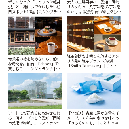
新しくなった「ことりっぷ軽井
大人の工場見学へ、愛知・岡崎
沢」と一緒におでかけしたい注
「カクキュー八丁味噌(八丁味噌
目スポット13選【スタンプラリ
の郷)」。試食や買い物も楽しみ
ー開催中】 | ことりっぷ
♪ | ことりっぷ
紅茶診断も♪香りを旅するアメ
青葉通の緑を眺めながら、静か
リカ発の紅茶ブランド/横浜
な時間を。仙台「Echoes」で
「Smith Teamaker」 | ことりっ
楽しむモーニングとランチ | こ
ぷ
とりっぷ
アートにも建築美にも魅せられ
【北海道】青空に浮かぶ雲をイ
る、再オープンした愛知「岡崎
メージ。てん菜の恵みを味わう
市美術博物館」。レストランや
「みるくのくも」 | ことりっぷ
ショップも充実 | ことりっぷ