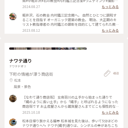
県#中軽井沢#石の教会#内村鑑三記念堂#ウエディング#撮影禁
止
2024.08.27
もっとみる
軽井沢、石の教会 内村鑑三記念館へ。 自然とひとつに調和す
ることを目指す オーガニック建築の教会。 明治、大正期のキ
リスト教指導者の 内村鑑三の顕彰を目的として建てられた教
会です。 地上は礼拝堂で、写真は地下の 内村鑑三記念堂の外
2023.08.12
もっとみる
です。 （この日は夕方から結婚式だったため 礼拝堂は撮影で
きませんでしたが、 礼拝堂もとっても素敵でした✨） 独特の
フォルムは、 アメリカ人建築家ケンドリック・ケロッグの 手
によるもので、 石は男性で、ガラスは女性を 象徴しているそ
うです。 自然と調和した教会は 凛としてとても幻想的でした
🌿 #石の教会 #内村鑑三記念館 #軽井沢 #カメラ旅 #私のことり
ナワテ通り
っぷ旅 #美しい町 #オーガニック建築
ナワテドオリ
468
下町の情緒が漂う商店街
松本
風景・景色
【なわて通り商店街】 女鳥羽川の土手から始まった通りで
「縄のように長い土手」から「縄手」と呼ばれるようになった
商店街です お土産屋さんから雑貨屋さんまでどこも個性的な
お店がずらり✨ 昔は女鳥羽川に清流にしか生息しない「カジカ
2025.10.18
もっとみる
ガエル」がいっぱいいたそうです🐸 その復活と街おこしとで
こちらの商店街にはカエルグッズや石像がいっぱいでした ど
松本日帰り旅かえる編🐸 松本城を見た後は、歩いて5分ほどの
の子も個性的な🐸ばかり😳 カエル専門の雑貨屋さんなどもあ
ナワテ通りへ🐾 ナワテ(縄手)通りは、シンボルの🐸があちこち