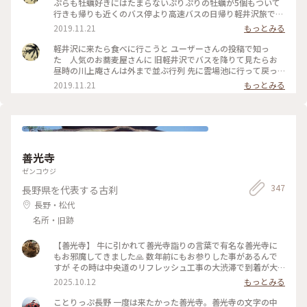
ました。 どちらのお料理もとても美味しかったのですが、 や
ぷらも牡蠣好きにはたまらないぷりぷりの牡蠣が5個もついて
はりお蕎麦、天ぷらもサクッとして とても美味しく頂きまし
行きも帰りも近くのバス停より高速バスの日帰り軽井沢旅でし
た♡ 店員さんにも良くして頂きましたm(__)m✨ またうかがい
た
2019.11.21
もっとみる
たいです✨ ごちそうさまでした。 ★2枚目はお豆腐、お塩や薬
味で頂きます。 ★3枚目は豚の角煮。とろとろでした。 #川上
軽井沢に来たら食べに行こうと ユーザーさんの投稿で知っ
庵せきれい橋店 #川上庵 #ハルニレテラス #軽井沢 #軽井沢の
た 人気のお蕎麦屋さんに 旧軽井沢でバスを降りて見たらお
旅 #旅の思い出 #夏の思い出 #長野県 #旧軽井沢
昼時の川上庵さんは外まで並ぶ行列 先に雲場池に行って戻っ
たらすぐに入れました でも食べてるとまた行列〜 軽井沢の人
2019.11.21
もっとみる
気のお蕎麦屋さん 入口の紅葉も綺麗でした #秋の色彩
善光寺
ゼンコウジ
347
長野県を代表する古刹
長野・松代
名所・旧跡
【善光寺】 牛に引かれて善光寺詣りの言葉で有名な善光寺に
もお邪魔してきました🙏 数年前にもお参りした事があるんで
すが その時は中央道のリフレッシュ工事の大渋滞で到着が大
幅に遅れて仲見世通りは全てスルーだったのでリベンジ嬉しい
2025.10.12
もっとみる
です😊 びんずるさんを摩って本堂にお参りして御朱印をいた
だいて さて！仲見世通り行こうかー😆って時に警備員のおっ
ことりっぷ長野 一度は来たかった善光寺。善光寺の文字の中