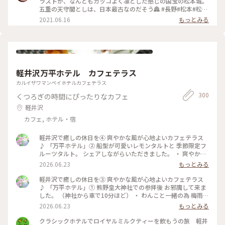
ラストが、なんともカッコよく凛とした感じの国宝の松本城。
五重の天守閣としは、日本最古なのだそう🏯 #長野#松本#松本
城#ライトアップ#自然にふれる
2021.06.16
もっとみる
軽井沢万平ホテル カフェテラス
カルイザワマンペイホテルカフェテラス
300
くつろぎの時間にぴったりなカフェ
軽井沢
カフェ, ホテル・宿
軽井沢で癒しの休日を④ 爽やかな風が心地よいカフェテラス
♪ 「万平ホテル」② 船型が可愛いレモンタルトと 季節限定フ
ルーツタルト。 シェアしながらいただきました。 ・ 爽やかな
風景を楽しみながら 贅沢なティータイムになりました。 #軽井
2026.06.23
もっとみる
沢 #万平ホテル #万平ホテルカフェテラス #カフェテラス
軽井沢で癒しの休日を③ 爽やかな風が心地よいカフェテラス
♪ 「万平ホテル」① 熊野皇大神社での参拝後 お邪魔して来ま
した。 （神社から車で10分ほど） ・ わんこと一緒の為 梅雨晴
れがほんとありがたく 軽井沢の爽やかな風を感じながら レモ
2026.06.23
もっとみる
ンタルトとフルーツタルト おいしいティータイムに♡ ・ #軽
井沢 #万平ホテル#カフェテラス#万平ホテルカフェテラス
クラシックホテルでロイヤルミルクティーを飲もうの旅 軽井