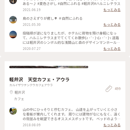
ある〜♪ #夏色さがし #自然にふれる #軽井沢#ハルニレテラス
2021.06.19
もっとみる
鳥のさえずりが癒し🌳 ＃自然にふれる
2021.05.30
もっとみる
投稿順が逆になりましたが、ホテルに荷物を預け身軽になっ
て、ハルニレテラスまでてくてくお散歩(ง ˙˘˙ )ว(ง ˙˘˙ )ว 道路
には軽井沢のシンボル的な浅間山と森のデザインマンホール❇️
モグモグタイムは川辺のデッキで✨ この川を上流に行くと、
2020.07.27
もっとみる
｢野鳥の森｣🌳🌳🌳 こちらの池は、森でのネイチャープログラ
ムを開催している｢ピッキオ｣さんのビジターセンター🏡 プロ
グラムにはない鴨たちのシンクロナイズドスイミングを見る事
が出来ました🤣 #わたしの旅#涼しげスイーツ #ことりっぷ軽
井沢#ことりっぷ長野 #ハルニレテラス#グリーン#マイナスイ
オン #おさんぽ#デザインマンホール #うれしい時間#たのしい
軽井沢 天空カフェ・アウラ
時間
カルイザワテンクウカフェアウラ
499
軽井沢
カフェ
山の中にひっそりと佇むカフェ。 山道を上がっていくと小さ
な看板が案内してくれます。 周りには建物がなにもなく、遠く
の街並みを眺望できるオススメスポットです。 ベッドのように
寝転びながらゆったりできる席や綺麗な景色を一望出来るテー
2018.08.09
もっとみる
ブル席、ペットをお連れの方も安心なペット専用席もありま