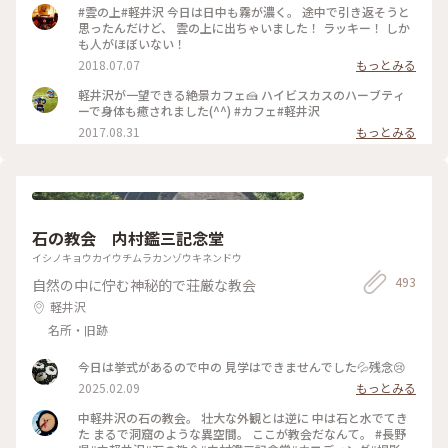
す。 賑やかな街を離れてゆったりと過ごすにはもってこいのカ
#雲の上#軽井沢 今日は日中も霧が濃く。 途中で引き返そうと
フェです。
思ったんだけど、 雲の上に出ちゃいました！ ラッキー！ しか
も人がほぼいない！
2018.07.07
もっとみる
軽井沢が一望できる絶景カフェ🍰 ハイビスカスのハーブティ
ーで身体も癒されました(^^) #カフェ#軽井沢
2017.08.31
もっとみる
石の教会 内村鑑三記念堂
イシノキョウカイウチムラカンゾウキネンドウ
493
自然の中に佇む神秘的で荘厳な教会
軽井沢
名所・旧跡
今日は挙式があるので中の 見学はできませんでした💦残念😢
2025.02.09
もっとみる
中軽井沢の石の教会。 壮大な外観とは逆に 中は石と水でてき
た まるで洞窟のような異空間。 ここが教会だなんて。 #長野