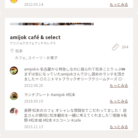
イス #松本城周辺 #松本駅周辺
2022.05.14
もっとみる
amijok café & select
アミジョクカフェアンドセレクト
264
松本
カフェ, スイーツ・お菓子
amijok☕ 名古屋から特急しなのに揺られて松本ことりっぷ🚃
まずは気になっていたamijokさんで少し遅めのランチを頂き
ました🍴 ◎ミニトマトブラックオリーブクリームチーズ ◎ド
リップコーヒーice ◎信州完熟桃フロマージュクリー厶 ショー
2022.08.20
もっとみる
ケースでマフィンを選んだのですが、実際にお皿に載って目の
前にすると、その大きさに驚きました😂 外カリッ中しっとり
ランチプレート #amijok #松本
ホロホロのマフィンに、甘さがギュッと詰まったミニトマト、
2018.09.19
もっとみる
オリーブの香りが絶妙です😋 軽く温めてくださったので中の
クリームチーズがとろっと熱くて、お好みでとお勧めしていた
長野 松本のカフェ オシャレな雰囲気でこだわってました！ 店
だいたオリーブオイルをかけたり、何パターンもの美味しさが
主さんが親切に松本観光を一緒に考えてくれました♡感謝 #長
楽しめました✨ ドリップコーヒーは酸味少なめで苦味がありつ
野 #松本城 #松本 #スコーン #cafe
つすっきり飲める美味しさ😊 桃のマフィンもどうしても食べ
2015.11.13
もっとみる
たくて、翌朝ホテルで食べる用にお持ち帰りで頂きました🍑 ご
ろっと大きな桃が瑞々しく爽やかな甘さで、フロマージュクリ
ームも相まって夏にピッタリの爽やかな美味しさでした💕 ゆ