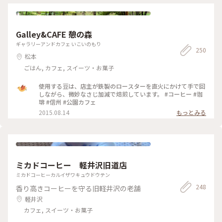
ったり落ち着いた雰囲気の店内で、お皿の金継ぎやお持ち帰り
の袋もとっても素敵で、美味しくて癒やしの時間になりました
☺️ (来店日:8月中旬) #松本 #カフェ #マフィン #コーヒー #トマ
ト #桃 #ことりっぷ長野 #Myことりっぷ #私のことりっぷ2022
Galley&CAFE 憩の森
ギャラリーアンドカフェ いこいのもり
250
松本
ごはん, カフェ, スイーツ・お菓子
使用する豆は、店主が鉄製のロースターを直火にかけて手で回
しながら、微妙なさじ加減で焙煎しています。 #コーヒー #珈
琲 #信州 #公園カフェ
2015.08.14
もっとみる
ミカドコーヒー 軽井沢旧道店
ミカドコーヒーカルイザワキュウドウテン
248
香り高きコーヒーを守る旧軽井沢の老舗
軽井沢
カフェ, スイーツ・お菓子