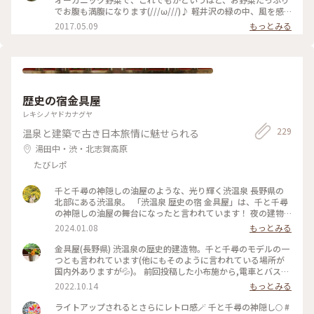
でお腹も満腹になります(///ω///)♪ 軽井沢の緑の中、風を感
じながら、ゆったり朝食が楽しめます❤ #かおる #野菜 #オ
2017.05.09
もっとみる
ーガニック野菜 #朝食 #軽井沢 #風 #緑 #カフェ #自
然
歴史の宿金具屋
レキシノヤドカナグヤ
229
温泉と建築で古き日本旅情に魅せられる
湯田中・渋・北志賀高原
たびレポ
千と千尋の神隠しの油屋のような、光り輝く渋温泉 長野県の
北部にある渋温泉。 「渋温泉 歴史の宿 金具屋」は、千と千尋
の神隠しの油屋の舞台になったと言われています！ 夜の建物
は、本当に綺麗でした...！✨️ 渋温泉は、9つの外湯があり、「9
2024.01.08
もっとみる
湯めぐり」ができます！ 熱い温泉に浸かって、寒い外気にあた
って、綺麗な夜景を眺めて... そんな素敵な冬を過ごすことが出
金具屋(長野県) 渋温泉の歴史的建造物。千と千尋のモデルの一
来ました☃❄ #冬の旅 #ベストトリップ2023 #私のことりっぷ
つとも言われています(他にもそのように言われている場所が
旅 #渋温泉 #長野旅行 #金具屋
国内外ありますが💦)。 前回投稿した小布施から,電車とバスで
移動できる,ここ渋温泉。外湯めぐりもそれぞれの湯ごとに効
2022.10.14
もっとみる
能が異なるとされ,湯比べも楽しい温泉街です。是非とも小布
施の栗めぐりと共に秋を感じてほしいモデルルートです😊✨ #
ライトアップされるとさらにレトロ感🪄 千と千尋の神隠し🌕 #