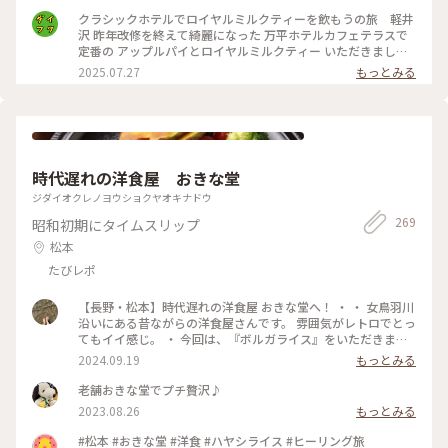
井沢 #万平ホテル#カフェテラス#万平ホテルカフェテラス
クラシックホテルでロイヤルミルクティーを飲もうの旅 軽井
沢 昨年改修を終えて綺麗になった 万平ホテルカフェテラスで
定番の アップルパイとロイヤルミルクティー いただきました
かのジョン・レノン直伝といわれる ロイヤルミルクティーは
2025.07.27
もっとみる
ミルクの マイルドさがありながらもスッキリと 紅茶葉の香り
が際立ち 後味もさらりと 美味しい紅茶を飲んだという感じ
がします アップルパイも美味しくて大満足して ショップでク
ッキー缶を自分へのお土産に 買いました 綺麗！可愛い！そし
て美味しい！ 高かったのに美味しくて1種類ずつ一気に 食べて
しまいました
時代遅れの洋食屋 おきな堂
ジダイオクレノヨウショクヤオキナドウ
269
昭和初期にタイムスリップ
松本
たびレポ
【長野・松本】時代遅れの洋食屋 おきな堂へ！ ・ ・ 女鳥羽川
沿いにある昔ながらの洋食屋さんです。 雰囲気がレトロでとっ
てもイイ感じ。 ・ 今回は、『ボルガライス』をいただきまし
た。 真ん中にオムライス左右にチキンカツとハヤシが乗って
2024.09.19
もっとみる
います。 チキンカツには味がしっかりついていて、オムライス
との相性👍ハヤシも濃いめの味でオムライスとの相性👍とって
老舗おきな堂でプチ贅沢♪
も美味しかったです☆ ・ このお店、友達が連れてきてくれた
2023.08.26
もっとみる
んですが、私も誰かに紹介したいと思うお店でした。 ・ ・ #
松本市 #松本市ランチ #松本市ディナー #おきな堂 #ボルガラ
#松本 #おきな堂 #洋食 #ハヤシライス #ヒーリング旅