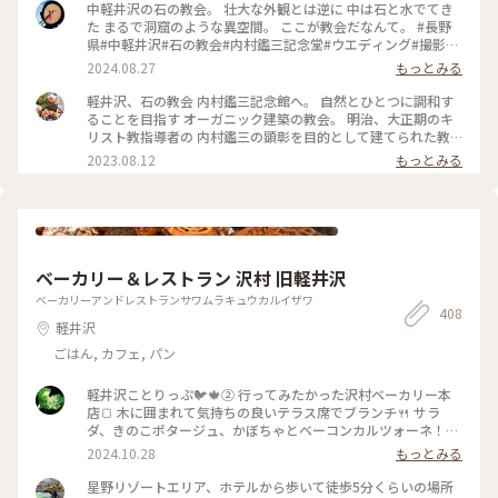
中軽井沢の石の教会。 壮大な外観とは逆に 中は石と水でてき
た まるで洞窟のような異空間。 ここが教会だなんて。 #長野
県#中軽井沢#石の教会#内村鑑三記念堂#ウエディング#撮影禁
止
2024.08.27
もっとみる
軽井沢、石の教会 内村鑑三記念館へ。 自然とひとつに調和す
ることを目指す オーガニック建築の教会。 明治、大正期のキ
リスト教指導者の 内村鑑三の顕彰を目的として建てられた教
会です。 地上は礼拝堂で、写真は地下の 内村鑑三記念堂の外
2023.08.12
もっとみる
です。 （この日は夕方から結婚式だったため 礼拝堂は撮影で
きませんでしたが、 礼拝堂もとっても素敵でした✨） 独特の
フォルムは、 アメリカ人建築家ケンドリック・ケロッグの 手
によるもので、 石は男性で、ガラスは女性を 象徴しているそ
うです。 自然と調和した教会は 凛としてとても幻想的でした
🌿 #石の教会 #内村鑑三記念館 #軽井沢 #カメラ旅 #私のことり
ベーカリー＆レストラン 沢村 旧軽井沢
っぷ旅 #美しい町 #オーガニック建築
ベーカリーアンドレストランサワムラキュウカルイザワ
408
軽井沢
ごはん, カフェ, パン
軽井沢ことりっぷ🐦️🍁② 行ってみたかった沢村ベーカリー本
店🍞 木に囲まれて気持ちの良いテラス席でブランチ🍴 サラ
ダ、きのこポタージュ、かぼちゃとベーコンカルツォーネ！軽
井沢限定の言葉に惹かれてカルツォーネを選びました😋♡♫ご
2024.10.28
もっとみる
ろごろ肉厚ベーコン、濃厚チーズがとろ〜り、かぼちゃの甘さ
も美味しくて秋を感じました🎃💕 ショーケースは横に長〜く
星野リゾートエリア、ホテルから歩いて徒歩5分くらいの場所