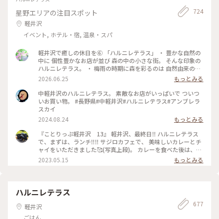
724
星野エリアの注目スポット
軽井沢
イベント, ホテル・宿, 温泉・スパ
軽井沢で癒しの休日を⑥ 「ハルニレテラス」 ・ 豊かな自然の
中に 個性豊かなお店が並び 森の中の小さな街。 そんな印象の
ハルニレテラス。 ・ 梅雨の時期に森を彩るのは 自然由来の素
材で100色に染めた布たち。 日差しに照らされ風に揺れて〜
2026.06.25
もっとみる
改めて晴れて良かったなぁ〜。 心が躍る風景でした。 ・ 平日
でしたが多くの人で賑わっていました。 （週末はどうなっち
中軽井沢のハルニレテラス。 素敵なお店がいっぱいで ついつ
ゃうの？） #ひみつの絶景 #軽井沢 #ハルニレテラス
いお買い物。 #長野県#中軽井沢#ハルニレテラス#アンブレラ
スカイ
2024.08.24
もっとみる
『ことりっぷ軽井沢 13』 軽井沢、最終日‼️ ハルニレテラス
で、まずは、ランチ‼️‼️ サジロカフェで、 美味しいカレーとチ
ャイをいただきました🥰(写真上段)。 カレーを食べた後は、、
ソフトクリーム🍦🤣(写真右下)。 和菓子の【和泉屋 傳兵衛】
2023.05.15
もっとみる
さんで販売している、 〘森の花豆ソフトクリーム〙です。 森
の花豆という名前の、 花豆の餡を練り込んだソフトクリーム
で、 花豆の風味がするソフトクリームで、 すごく美味しかっ
たです🥰🥰 【和泉屋 傳兵衛】さんと、 【丸山珈琲】さんで
ハルニレテラス
お土産を買って、 帰宅しました。 本当に、のんびり過ごし
677
て、 食べて飲んての旅でした😆😆 #私のことりっぷ旅#ことり
軽井沢
っぷ軽井沢#ランチ#カレー#ソフトクリーム#お土産#OPPO撮
ごはん