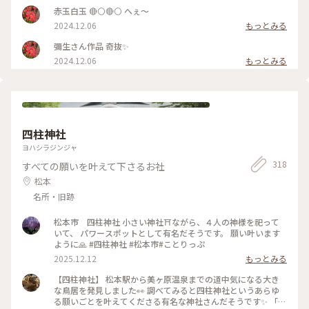
赤玉白玉 🔴⚪🔴⚪ へぇ～
2024.12.06
もっとみる
彌生さん作品 奇抜✨
2024.12.06
もっとみる
四柱神社
ヨハシラジンジャ
318
すべての願いを叶えて下さるお社
松本
名所・旧跡
松本市 四柱神社 小さい神社⛩️ながら、４人の神様を祀って
いて、 パワースポットとして有名だそうです。 願い叶います
ように🙏 #四柱神社 #松本市#ことりっぷ
2025.12.12
もっとみる
【四柱神社】 松本駅から美ヶ原温泉までの道中気になる大き
な鳥居を発見しました👀 調べてみると四柱神社というあらゆ
る願いごとを叶えてくださる有名な神社さんだそうです✨ 「よ