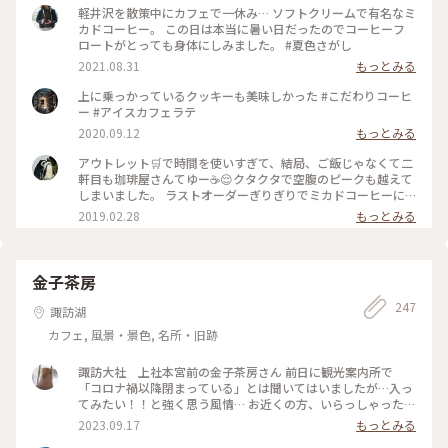
軽井沢を散策中にカフェで一休み… ソフトクリームで有名なミ
カドコーヒー。 この日は本当に暑い日だったのでコーヒーフ
ロートがとっても身体にしみました。 #夏色さがし
2021.08.31
もっとみる
上に乗っかっているクッキーも美味しかった #こだわりコーヒ
ー #アイスカフェラテ
2020.09.12
もっとみる
アウトレット🛒で時間を使いすぎて、結局、ご飯じゃなくて二
軒目も珈琲屋さんてゆー☕️😌クタクタで空腹のピークも越えて
しまいました。 ラストオーダーぎりぎりでミカドコーヒーに
すべり込み。 ｢ここは常連さんの席なので、普段は中々ご案内
2019.02.28
もっとみる
出来ないんですよ～☺️｣って。これから暖かくなってくるとほ
ぼ座れないんですと。平日の閉店ぎりぎりに感謝！ あと、｢先
日、女子高生のお客さまが、お二人のこの写真をSNOW📷の🐭
ちゃんで撮られてました😅｣って💦 恐るべしJK💦 #軽井沢 #ミ
金子茶房
カドコーヒー #素敵な二人
247
諏訪湖
カフェ, 風景・景色, 名所・旧跡
諏訪大社 上社本宮前の金子茶房さん 前日に観光案内所で
「コロナ禍以降閉まっている」とは聞いてはいましたが…入っ
てみたい！！と強く思う風情… お近くの方、いらっしゃった
ら、再開の時、お知らそいただけたら嬉しいです♥️ #諏訪 #諏
2023.09.17
もっとみる
訪大社 #諏訪湖