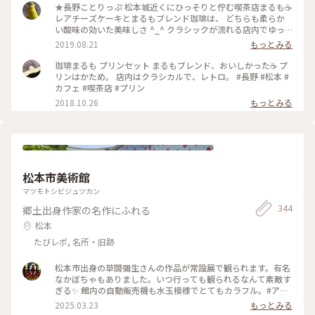
★長野ことりっぷ 松本城近くにひっそりと佇む喫茶店まるも☕️
レアチーズケーキとまるもブレンド珈琲は、 どちらも柔らか
い酸味の効いた美味しさ ^_^ クラシックが流れる店内でゆっ
くり旅の計画たてました🙂 #旅のひととき #ことりっぷ長野 #
2019.08.21
もっとみる
珈琲
珈琲まるも プリンセット まるもブレンド、おいしかった☕️ プ
リンはかため。 店内はクラシカルで、レトロ。 #長野 #松本 #
カフェ #喫茶店 #プリン
2018.10.26
もっとみる
松本市美術館
マツモトシビジュツカン
344
郷土出身作家の名作にふれる
松本
たびレポ, 名所・旧跡
松本市出身の草間彌生さんの作品が常設展で観られます。有名
なかぼちゃもありました。いつ行っても観られるなんて素敵す
ぎる✨ 館内の自動販売機も水玉模様でとてもカラフル。#アー
トな景色#美術館
2025.03.23
もっとみる