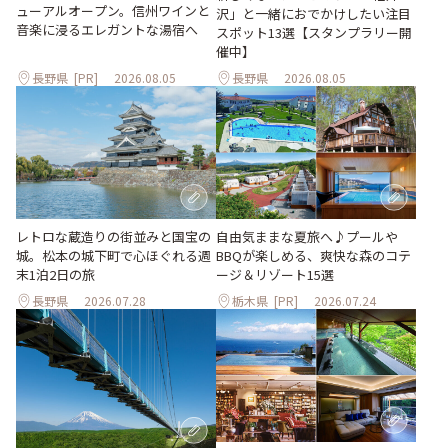
ューアルオープン。信州ワインと
沢」と一緒におでかけしたい注目
音楽に浸るエレガントな湯宿へ
スポット13選【スタンプラリー開
催中】
長野県
[PR]
2026.08.05
長野県
2026.08.05
レトロな蔵造りの街並みと国宝の
自由気ままな夏旅へ♪プールや
城。松本の城下町で心ほぐれる週
BBQが楽しめる、爽快な森のコテ
末1泊2日の旅
ージ＆リゾート15選
長野県
2026.07.28
栃木県
[PR]
2026.07.24