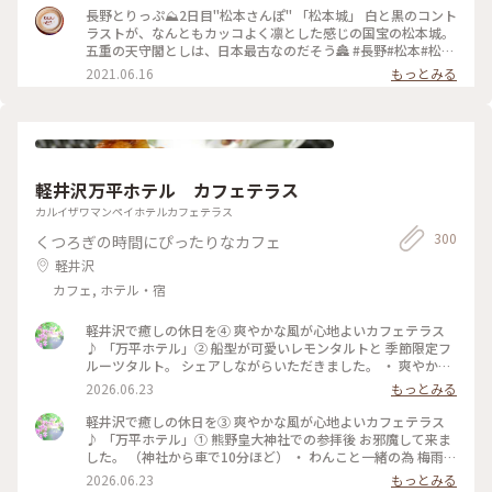
守 #国宝5城 #国宝 #お城 #秋の信州推し事の旅2025 #秋の装い
#Myことりっぷ #私のことりっぷ2022
長野とりっぷ⛰2日目"松本さんぽ" 「松本城」 白と黒のコント
#松本 #ことりっぷ長野
ラストが、なんともカッコよく凛とした感じの国宝の松本城。
五重の天守閣としは、日本最古なのだそう🏯 #長野#松本#松本
城#ライトアップ#自然にふれる
2021.06.16
もっとみる
軽井沢万平ホテル カフェテラス
カルイザワマンペイホテルカフェテラス
300
くつろぎの時間にぴったりなカフェ
軽井沢
カフェ, ホテル・宿
軽井沢で癒しの休日を④ 爽やかな風が心地よいカフェテラス
♪ 「万平ホテル」② 船型が可愛いレモンタルトと 季節限定フ
ルーツタルト。 シェアしながらいただきました。 ・ 爽やかな
風景を楽しみながら 贅沢なティータイムになりました。 #軽井
2026.06.23
もっとみる
沢 #万平ホテル #万平ホテルカフェテラス #カフェテラス
軽井沢で癒しの休日を③ 爽やかな風が心地よいカフェテラス
♪ 「万平ホテル」① 熊野皇大神社での参拝後 お邪魔して来ま
した。 （神社から車で10分ほど） ・ わんこと一緒の為 梅雨晴
れがほんとありがたく 軽井沢の爽やかな風を感じながら レモ
2026.06.23
もっとみる
ンタルトとフルーツタルト おいしいティータイムに♡ ・ #軽