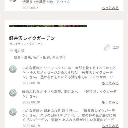
秋いろとりどり #Myことりっぷ #長野県 #渋温泉#金具屋#温泉
渋温泉 #金具屋 #Myことりっぷ
2022.05.21
もっとみる
軽井沢レイクガーデン
カルイザワレイクガーデン
229
軽井沢
風景・景色, 名所・旧跡, おみやげ
小さな夏旅🌿 リーフレットには …自然を愛するすべてのひと
へ… そんなメッセージが添えられた 「軽井沢レイクガーデ
ン」さん。 豊かな水をたたえる湖を中心に いくつかのエリア
のある 広い広いガーデン。 湖にかかる めがね橋や架け橋を渡
2022.08.20
もっとみる
りながら、 夏の宿根草の咲く小道を 歩きながら、、 自然を心
いっぱい感じる ナチュラルガーデン。 途中の架け橋からの 青
緑あふれる🌿 小さな夏旅、軽井沢へ。 「軽井沢レイクガーデ
空が映り込んだ眺めの 美しいこと。。 バラのシーズンの見事
ン」さん。
さは… 想像するだけで 気持ちも華やぐ。 敷地内には、ショッ
2022.08.20
もっとみる
プやカフェ レストランのあるマナーハウスも。。 #夏旅#軽井
沢#軽井沢レイクガーデン#ナチュラルガーデン#緑あふれる#
小さな夏旅🌿 緑あふれる 軽井沢へ 。 「軽井沢レイクガーデ
ゆるり花さんぽ#私のことりっぷ2022 #アートみたいな景色
ン」さん。 バラの2番花や アナベル、 夏の野の花が静かに咲
#Myことりっぷ
く 広いガーデン。 鬱蒼と あふれる緑が眩しい真夏のガーデ
ン。 湖の周りを くるりとひとまわりも… 暑くて ちょっと足早
2022.08.19
もっとみる