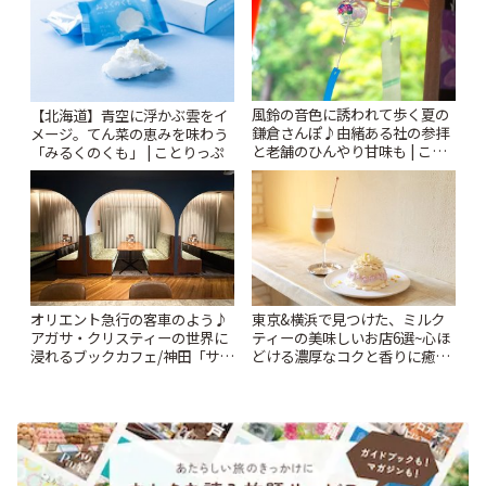
風鈴の音色に誘われて歩く夏の
【北海道】青空に浮かぶ雲をイ
鎌倉さんぽ♪由緒ある社の参拝
メージ。てん菜の恵みを味わう
と老舗のひんやり甘味も | こと
「みるくのくも」 | ことりっぷ
りっぷ
オリエント急行の客車のよう♪
東京&横浜で見つけた、ミルク
アガサ・クリスティーの世界に
ティーの美味しいお店6選~心ほ
浸れるブックカフェ/神田「サロ
どける濃厚なコクと香りに癒や
ンクリスティ」 | ことりっぷ
されるティータイム~ | ことりっ
ぷ