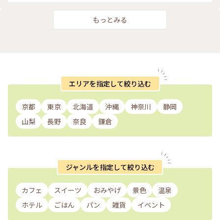
に。。 ふと思い立っての 小さな旅、 もすこし涼しいはず？だ
ったんだけどな。。（笑） #夏旅#軽井沢#緑あふれる#軽井沢
レイクガーデン#避暑地のはずが笑#ゆるり花さんぽ#私のこと
もっとみる
りっぷ2022 #アートみたいな景色 #Myことりっぷ
エリアを指定して絞り込む
京都
東京
北海道
沖縄
神奈川
静岡
山梨
長野
奈良
鎌倉
ジャンルを指定して絞り込む
カフェ
スイーツ
おみやげ
景色
温泉
ホテル
ごはん
パン
雑貨
イベント