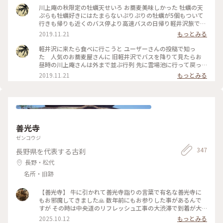
頂きました。 テーブルにはキャンドルが灯され 雰囲気があり
川上庵の秋限定の牡蠣天せいろ お蕎麦美味しかった 牡蠣の天
ました。 どちらのお料理もとても美味しかったのですが、 や
ぷらも牡蠣好きにはたまらないぷりぷりの牡蠣が5個もついて
はりお蕎麦、天ぷらもサクッとして とても美味しく頂きまし
行きも帰りも近くのバス停より高速バスの日帰り軽井沢旅でし
た♡ 店員さんにも良くして頂きましたm(__)m✨ またうかがい
た
2019.11.21
もっとみる
たいです✨ ごちそうさまでした。 ★2枚目はお豆腐、お塩や薬
味で頂きます。 ★3枚目は豚の角煮。とろとろでした。 #川上
軽井沢に来たら食べに行こうと ユーザーさんの投稿で知っ
庵せきれい橋店 #川上庵 #ハルニレテラス #軽井沢 #軽井沢の
た 人気のお蕎麦屋さんに 旧軽井沢でバスを降りて見たらお
旅 #旅の思い出 #夏の思い出 #長野県 #旧軽井沢
昼時の川上庵さんは外まで並ぶ行列 先に雲場池に行って戻っ
たらすぐに入れました でも食べてるとまた行列〜 軽井沢の人
2019.11.21
もっとみる
気のお蕎麦屋さん 入口の紅葉も綺麗でした #秋の色彩
善光寺
ゼンコウジ
347
長野県を代表する古刹
長野・松代
名所・旧跡
【善光寺】 牛に引かれて善光寺詣りの言葉で有名な善光寺に
もお邪魔してきました🙏 数年前にもお参りした事があるんで
すが その時は中央道のリフレッシュ工事の大渋滞で到着が大
幅に遅れて仲見世通りは全てスルーだったのでリベンジ嬉しい
2025.10.12
もっとみる