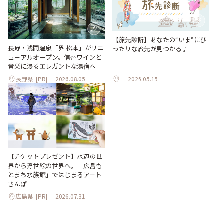
【旅先診断】あなたの“いま”にぴ
長野・浅間温泉「界 松本」がリニ
ったりな旅先が見つかる♪
ューアルオープン。信州ワインと
音楽に浸るエレガントな湯宿へ
長野県
[PR]
2026.08.05
2026.05.15
【チケットプレゼント】水辺の世
界から浮世絵の世界へ。「広島も
とまち水族館」ではじまるアート
さんぽ
広島県
[PR]
2026.07.31