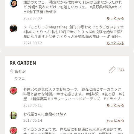
諏訪のカフェ。 残念ながら改修中で 利用は出来なかったけれ
ど 外観が見れただけでも嬉しいカフェ。 #長野県#諏訪#カフ
ェ#金子茶房#改修中
2022.07.09
もっとみる
🎉『ことりっぷ Magazine』創刊30号おめでとうございます🎊
#私のことりっぷ 私も10月で🐦️ことりっぷの投稿を始めて満5
年になります🎉😉❤️ ことりっぷを知る前の旅は…… 名所旧
跡、寺社、古道、祭……などを巡るのに忙しく、疲れるとお茶
2021.09.12
もっとみる
しましょ……そんな旅でした。 ことりっぷを始めたばかりの
頃……⬆️の #金子茶房 の投稿を見たのです。 私が撮ると影絵み
たいになってしまうのですが、スポットを押すと素敵な投稿が
見られますよ(^_^)v ユーザーさんの投稿を見たときの衝撃🤩
RK GARDEN
うわっ(゜ロ゜; 何て素敵なカフェ☕️😌✨‼️ ちょうど諏訪大社巡
244
りをしたかったので、ここも予定に入れよう🎵 カフェを目的
軽井沢
にするなんて今までの旅にはなかったんですよ😆 それからの
カフェ
旅は、素敵なカフェや食事処を旅の計画に入れることにしまし
た。 それだけでも私の旅が変わったのかな〰️💕 ２回目のワク
チン接種が終了したので、これから活動開始です（~▽~＠）
軽井沢のお気に入りのお店の一つ。 お花と緑とオーガニック
♪♪♪ #諏訪大社上社本宮 #私のことりっぷ原点 #ここから旅
料理と静かな時間。 幸せを感じます。 #軽井沢 #花と緑 #花
が変わった
屋 #新鮮野菜 #フラワーフィールドガーデンズ #ドライブ #
オーガニックカフェレストラン #紫陽花
2020.06.11
もっとみる
お花屋さんに併設のcafe🎵
2017.05.14
もっとみる
ヴィガンカフェです。 見た目にも健康にも大満足のお店です。
オーガニック野菜で、これでもかというほど、お野菜たっぷり