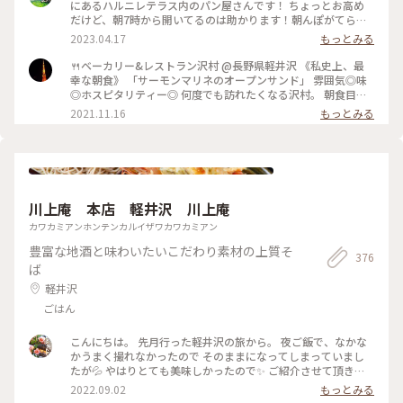
てパンの品揃えも豊富で買いたくなりましたが新宿に帰ったら
にあるハルニレテラス内のパン屋さんです！ ちょっとお高め
買えるからなぁと眺めて我慢〜😊💓 #沢村ベーカリー #ベーカ
だけど、朝7時から開いてるのは助かります！朝んぽがてら行
リー＆レストラン沢村 #本店 #旧軽井沢 #緑がきれい #緑に囲
ってみてはいかがでしょうか？ 小鳥のさえずり、川のせせら
2023.04.17
もっとみる
まれて #ブランチ #カルツォーネ #ベーカリー #軽井沢 #限定 #
ぎに癒されながら、美味しいパンが堪能できます😊 #パン屋 #
軽井沢ことりっぷ
軽井沢 #私のことりっぷ旅
🍴ベーカリー&レストラン沢村 @長野県軽井沢 《私史上、最
幸な朝食》 「サーモンマリネのオープンサンド」 雰囲気◎味
◎ホスピタリティー◎ 何度でも訪れたくなる沢村。 朝食目当
てに朝早くから混雑することもあるそう。 それでも食べたくな
2021.11.16
もっとみる
る沢村のモーニング。 私は軽井沢でのモーニングは沢村一択で
す。 窓から見える自然を感じながら落ち着ける空間です。 #軽
井沢 #軽井沢モーニング #軽井沢カフェ #軽井沢パン #パ
ン #モーニング #私のことりっぷ
川上庵 本店 軽井沢 川上庵
カワカミアンホンテンカルイザワカワカミアン
豊富な地酒と味わいたいこだわり素材の上質そ
376
ば
軽井沢
ごはん
こんにちは。 先月行った軽井沢の旅から。 夜ご飯で、なかな
かうまく撮れなかったので そのままになってしまっていまし
たが💦 やはりとても美味しかったので✨ ご紹介させて頂きま
すm(__)m♪ 『川上庵 せきれい橋店』さん。 ハルニレテラス
2022.09.02
もっとみる
にあります。 川の音が聞こえるテラス席でのんびり 夜ご飯を