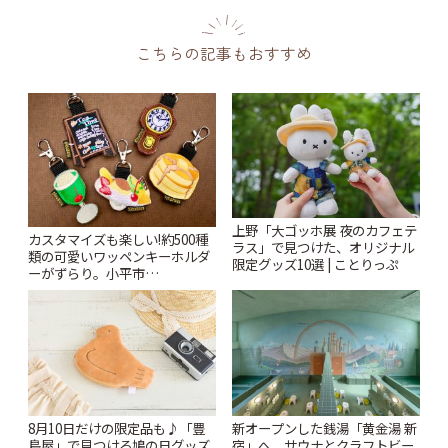
こちらの記事もおすすめ
上野「大ゴッホ展 夜のカフェテ
カスタマイズも楽しい!約500種
ラス」で見つけた、オリジナル
類の可愛いワッペンキーホルダ
限定グッズ10選 | ことりっぷ
ーがずらり。小平市
「Kimamaya T&K」 | ことりっ
ぷ
8月10日だけの限定品も♪「豊
新オープンした銭湯「黄金湯 新
島屋」で見つける鳩の日グッズ
宿」へ。サウナとクラフトビー