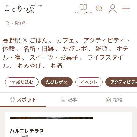
ガイド・マガジン
長野県
長野県
×
ごはん
、
カフェ
、
アクティビティ・
体験
、
名所・旧跡
、
たびレポ
、
雑貨
、
ホテ
ル・宿
、
スイーツ・お菓子
、
ライフスタイ
ル
、
おみやげ
、
お酒
絞り込む
たびレポ
イベント
アクティビテ
スポット
記事
投稿
ハルニレテラス
ハルニレテラス