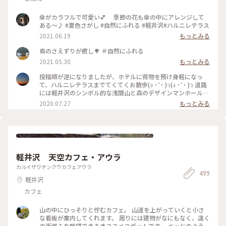
影
傘がカラフルで可愛い💕 季節の花も傘の中にアレンジして
ある〜♪ #夏色さがし #自然にふれる #軽井沢#ハルニレテラス
2021.06.19
もっとみる
鳥のさえずりが癒し🌳 ＃自然にふれる
2021.05.30
もっとみる
投稿順が逆になりましたが、ホテルに荷物を預け身軽になっ
て、ハルニレテラスまでてくてくお散歩(ง ˙˘˙ )ว(ง ˙˘˙ )ว 道路
には軽井沢のシンボル的な浅間山と森のデザインマンホール❇️
モグモグタイムは川辺のデッキで✨ この川を上流に行くと、
2020.07.27
もっとみる
｢野鳥の森｣🌳🌳🌳 こちらの池は、森でのネイチャープログラ
ムを開催している｢ピッキオ｣さんのビジターセンター🏡 プロ
グラムにはない鴨たちのシンクロナイズドスイミングを見る事
が出来ました🤣 #わたしの旅#涼しげスイーツ #ことりっぷ軽
井沢#ことりっぷ長野 #ハルニレテラス#グリーン#マイナスイ
オン #おさんぽ#デザインマンホール #うれしい時間#たのしい
軽井沢 天空カフェ・アウラ
時間
カルイザワテンクウカフェアウラ
499
軽井沢
カフェ
山の中にひっそりと佇むカフェ。 山道を上がっていくと小さ
な看板が案内してくれます。 周りには建物がなにもなく、遠く
の街並みを眺望できるオススメスポットです。 ベッドのように