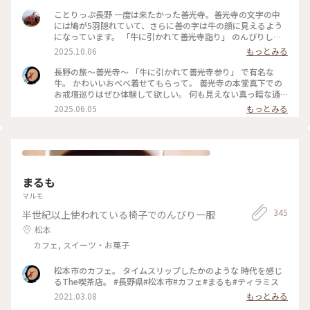
です😊 びんずるさんを摩って本堂にお参りして御朱印をいた
だいて さて！仲見世通り行こうかー😆って時に警備員のおっ
ことりっぷ長野 一度は来たかった善光寺。善光寺の文字の中
ちゃんに声をかけられまして この日は秋の彼岸の初日だった
には鳩が5羽隠れていて、さらに善の字は牛の顔に見えるよう
のであとちょっと待つと法要を終えられた導師様が通りかかる
になっています。 「牛に引かれて善光寺詣り」 のんびりした
とのこと😳 更にもうちょっと待つと今度は法要に向かう上人
お詣りかなと思っていましたが、布を引っかけた牛を「走っ
2025.10.06
もっとみる
様が通られるそうなので両方に並んでお数珠頂戴をしていただ
て」追いかけたところ、善光寺にたどり着いてしまったという
けました🙏✨ 上人様や導師様が本堂での法要への行き帰りに
伝説でした。 いろいろと発見があって面白かったです。 #長野
長野の旅～善光寺～ 「牛に引かれて善光寺参り」 で有名な
参道に跪いた参拝者の方の頭を手に持った数珠で撫でて功徳を
#善光寺#お寺#牛#鳩
牛。 かわいいおべべ着せてもらって。 善光寺の本堂真下での
授けてくださるのがお数珠頂戴です📿 なんてステキなタイミ
お戒壇巡りはぜひ体験して欲しい。 何も見えない真っ暗な通
ング✨はじめて授けていただけました✨✨ 教えてくれた警備の
路を歩く 仏様と縁を結ぶ修行だそうです。 #長野県#長野市#善
2025.06.05
もっとみる
おっちゃんにも大感謝です(*´꒳`*) （2025.9.20） #お寺 #御朱
光寺#お戒壇巡り
印 #パワースポット #お地蔵さま #秋の信州推し事の旅2025 #
長野 #ことりっぷ長野
まるも
マルモ
345
半世紀以上使われている椅子でのんびり一服
松本
カフェ, スイーツ・お菓子
松本市のカフェ。 タイムスリップしたかのような 時代を感じ
るThe喫茶店。 #長野県#松本市#カフェ#まるも#ティラミス
2021.03.08
もっとみる