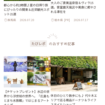
大人のご褒美温泉宿＆ヴィラ15
都心から約2時間♪夏の日帰り旅
選。客室露天風呂や美食に癒やさ
にぴったりの関東＆近郊観光スポ
れる滞在を
ット21選
群馬県
2026.07.20
栃木県
[PR]
2026.07.17
のおすすめ記事
たびレポ
【チケットプレゼント】水辺の世
休日のひとり散歩にも♪ 代々木エ
界から浮世絵の世界へ。「広島も
リアで巡る絶品ドーナツ＆ライフ
とまち水族館」ではじまるアート
スタイルショップ
さんぽ