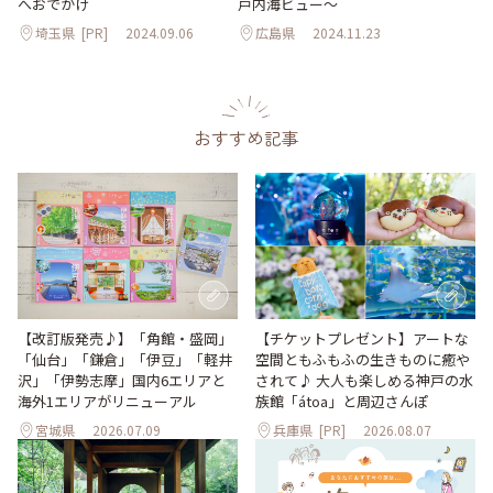
へおでかけ
戸内海ビュー～
埼玉県
[PR]
2024.09.06
広島県
2024.11.23
おすすめ記事
【改訂版発売♪】「角館・盛岡」
【チケットプレゼント】アートな
「仙台」「鎌倉」「伊豆」「軽井
空間ともふもふの生きものに癒や
沢」「伊勢志摩」国内6エリアと
されて♪ 大人も楽しめる神戸の水
海外1エリアがリニューアル
族館「átoa」と周辺さんぽ
宮城県
2026.07.09
兵庫県
[PR]
2026.08.07