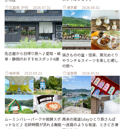
広島県
[PR]
2026.07.31
東京都
2026.08.02
名古屋から日帰り旅へ♪愛知・岐
焼きものの里・信楽、窯元めぐり
阜・静岡のおすすめスポット6選
やランチ＆スイーツを楽しむ癒し
の旅へ
岐阜県
2025.09.23
滋賀県
2026.05.01
ムーミンバレーパークや発酵スポ
再来の尾道1dayひとり旅さんぽ
ットなど♪ 北欧時間が流れる飯能
～迷路のような坂道、ときどき瀬