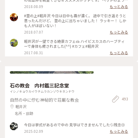
寝転びながらゆったりできる席や綺麗な景色を一望出来るテー
2018.08.09
もっとみる
ブル席、ペットをお連れの方も安心なペット専用席もありま
す。 賑やかな街を離れてゆったりと過ごすにはもってこいのカ
#雲の上#軽井沢 今日は日中も霧が濃く。 途中で引き返そうと
フェです。
思ったんだけど、 雲の上に出ちゃいました！ ラッキー！ しか
も人がほぼいない！
2018.07.07
もっとみる
軽井沢が一望できる絶景カフェ🍰 ハイビスカスのハーブティ
ーで身体も癒されました(^^) #カフェ#軽井沢
2017.08.31
もっとみる
石の教会 内村鑑三記念堂
イシノキョウカイウチムラカンゾウキネンドウ
493
自然の中に佇む神秘的で荘厳な教会
軽井沢
名所・旧跡
今日は挙式があるので中の 見学はできませんでした💦残念😢
2025.02.09
もっとみる