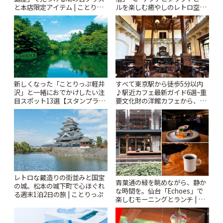
と本店限定アイテム | ことりっ
ルを楽しむ癒やしのレトロ空間
ぷ
| ことりっぷ
新しくなった「ことりっぷ軽井
すべて東京駅から徒歩5分以内
沢」と一緒におでかけしたい注
♪駅近カフェ最新ガイド6選~重
目スポット13選【スタンプラリ
要文化財の洋館カフェから、改
ー開催中】 | ことりっぷ
札すぐのレトロ喫茶まで~ | こと
りっぷ
レトロな蔵造りの街並みと国宝
青葉通の緑を眺めながら、静か
の城。松本の城下町で心ほぐれ
な時間を。仙台「Echoes」で
る週末1泊2日の旅 | ことりっぷ
楽しむモーニングとランチ | こ
とりっぷ