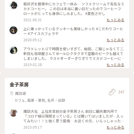
軽井沢を散策中にカフェで一休み… ソフトクリームで有名なミ
カドコーヒー。 この日は本当に暑い日だったのでコーヒーフ
ロートがとっても身体にしみました。 #夏色さがし
2021.08.31
もっとみる
上に乗っかっているクッキーも美味しかった #こだわりコーヒ
ー #アイスカフェラテ
2020.09.12
もっとみる
アウトレット🛒で時間を使いすぎて、結局、ご飯じゃなくて二
軒目も珈琲屋さんてゆー☕️😌クタクタで空腹のピークも越えて
しまいました。 ラストオーダーぎりぎりでミカドコーヒーに
すべり込み。 ｢ここは常連さんの席なので、普段は中々ご案内
2019.02.28
もっとみる
出来ないんですよ～☺️｣って。これから暖かくなってくるとほ
ぼ座れないんですと。平日の閉店ぎりぎりに感謝！ あと、｢先
日、女子高生のお客さまが、お二人のこの写真をSNOW📷の🐭
ちゃんで撮られてました😅｣って💦 恐るべしJK💦 #軽井沢 #ミ
金子茶房
カドコーヒー #素敵な二人
247
諏訪湖
カフェ, 風景・景色, 名所・旧跡
諏訪大社 上社本宮前の金子茶房さん 前日に観光案内所で
「コロナ禍以降閉まっている」とは聞いてはいましたが…入っ
てみたい！！と強く思う風情… お近くの方、いらっしゃった
ら、再開の時、お知らそいただけたら嬉しいです♥️ #諏訪 #諏
2023.09.17
もっとみる
訪大社 #諏訪湖