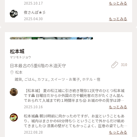
はしら」と読むそうで「しちゅう」って読んじゃった💦 松本
2025.10.17
もっとみる
城から歩いて行ける距離だったので松本駅を目指すお散歩がて
ら邪魔してきました🙏 こちらの鳩さんですが鳩さんのお豆が
夜さんぽ★彡
売られているからかとっても人慣れしているみたいで 餌やり
2025.04.30
もっとみる
している少年の頭や肩に鳩が群がっていてとても楽しそうでし
た🕊️ 境内の木々が少し色付いていてここでも秋を感じました
🍂 （2025.9.21） #神社 #狛犬 #鳩 #パワースポット #秋の信州
推し事の旅2025 #秋の装い #松本 #ことりっぷ長野
松本城
マツモトジョウ
310
日本最古の5重6階の木造天守
松本
雑貨, ごはん, カフェ, スイーツ・お菓子, ホテル・宿
【松本城】 夏の松江城に引き続き現存12天守のひとつ松本城
です🏯 日曜日だからか外国の方や観光客の方がたくさん並ん
でおられて入城まで約１時間半まち😱 お城の中の見学は諦め
て外観のみ堪能してきました 現存12天守のうち五重天守が見
2025.10.16
もっとみる
れるのは姫路城と松本城のみ👀 別名が深志城の6階建のかっこ
いい黒いお城です✨ 黒いから烏城🐦‍⬛とも呼ばれているんです
松本城🏯 朝10時前に向かったのですが、お盆ということもあ
がそれは60年前くらいにバスガイドさんが言いはじめたそうで
り、城内はまさかの60分待ち💦 ということで外からだけ眺め
正式な別名ではないそうです😳 やはりお堀とおっきい天守閣
てきました🥲 漆黒の壁がとてもかっこよく、圧巻の姿でした✨
って絵になりますよねぇ☺️ お城の近くでコスモスが咲いてい
最寄りのバス停を降りると、お堀に白鳥がいました🦢 (来訪
2022.08.28
もっとみる
るのも見つけました🌸秋ですねぇ🍂 （2025.9.21） #現存12天
日:8月中旬) #松本 #松本城 #城 #風景 #景色 #ことりっぷ長野