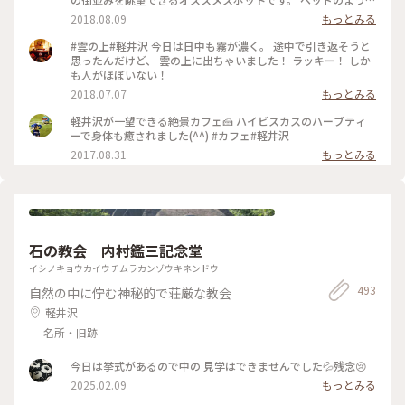
寝転びながらゆったりできる席や綺麗な景色を一望出来るテー
2018.08.09
もっとみる
ブル席、ペットをお連れの方も安心なペット専用席もありま
す。 賑やかな街を離れてゆったりと過ごすにはもってこいのカ
#雲の上#軽井沢 今日は日中も霧が濃く。 途中で引き返そうと
フェです。
思ったんだけど、 雲の上に出ちゃいました！ ラッキー！ しか
も人がほぼいない！
2018.07.07
もっとみる
軽井沢が一望できる絶景カフェ🍰 ハイビスカスのハーブティ
ーで身体も癒されました(^^) #カフェ#軽井沢
2017.08.31
もっとみる
石の教会 内村鑑三記念堂
イシノキョウカイウチムラカンゾウキネンドウ
493
自然の中に佇む神秘的で荘厳な教会
軽井沢
名所・旧跡
今日は挙式があるので中の 見学はできませんでした💦残念😢
2025.02.09
もっとみる