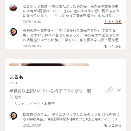
です😊 びんずるさんを摩って本堂にお参りして御朱印をいた
だいて さて！仲見世通り行こうかー😆って時に警備員のおっ
ことりっぷ長野 一度は来たかった善光寺。善光寺の文字の中
ちゃんに声をかけられまして この日は秋の彼岸の初日だった
には鳩が5羽隠れていて、さらに善の字は牛の顔に見えるよう
のであとちょっと待つと法要を終えられた導師様が通りかかる
になっています。 「牛に引かれて善光寺詣り」 のんびりした
とのこと😳 更にもうちょっと待つと今度は法要に向かう上人
お詣りかなと思っていましたが、布を引っかけた牛を「走っ
2025.10.06
もっとみる
様が通られるそうなので両方に並んでお数珠頂戴をしていただ
て」追いかけたところ、善光寺にたどり着いてしまったという
けました🙏✨ 上人様や導師様が本堂での法要への行き帰りに
伝説でした。 いろいろと発見があって面白かったです。 #長野
長野の旅～善光寺～ 「牛に引かれて善光寺参り」 で有名な
参道に跪いた参拝者の方の頭を手に持った数珠で撫でて功徳を
#善光寺#お寺#牛#鳩
牛。 かわいいおべべ着せてもらって。 善光寺の本堂真下での
授けてくださるのがお数珠頂戴です📿 なんてステキなタイミ
お戒壇巡りはぜひ体験して欲しい。 何も見えない真っ暗な通
ング✨はじめて授けていただけました✨✨ 教えてくれた警備の
路を歩く 仏様と縁を結ぶ修行だそうです。 #長野県#長野市#善
2025.06.05
もっとみる
おっちゃんにも大感謝です(*´꒳`*) （2025.9.20） #お寺 #御朱
光寺#お戒壇巡り
印 #パワースポット #お地蔵さま #秋の信州推し事の旅2025 #
長野 #ことりっぷ長野
まるも
マルモ
345
半世紀以上使われている椅子でのんびり一服
松本
カフェ, スイーツ・お菓子
松本市のカフェ。 タイムスリップしたかのような 時代を感じ
るThe喫茶店。 #長野県#松本市#カフェ#まるも#ティラミス
2021.03.08
もっとみる