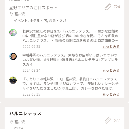
724
星野エリアの注目スポット
軽井沢
イベント, ホテル・宿, 温泉・スパ
軽井沢で癒しの休日を⑥ 「ハルニレテラス」 ・ 豊かな自然の
中に 個性豊かなお店が並び 森の中の小さな街。 そんな印象の
ハルニレテラス。 ・ 梅雨の時期に森を彩るのは 自然由来の素
材で100色に染めた布たち。 日差しに照らされ風に揺れて〜
2026.06.25
もっとみる
改めて晴れて良かったなぁ〜。 心が躍る風景でした。 ・ 平日
でしたが多くの人で賑わっていました。 （週末はどうなっち
中軽井沢のハルニレテラス。 素敵なお店がいっぱいで ついつ
ゃうの？） #ひみつの絶景 #軽井沢 #ハルニレテラス
いお買い物。 #長野県#中軽井沢#ハルニレテラス#アンブレラ
スカイ
2024.08.24
もっとみる
『ことりっぷ軽井沢 13』 軽井沢、最終日‼️ ハルニレテラス
で、まずは、ランチ‼️‼️ サジロカフェで、 美味しいカレーとチ
ャイをいただきました🥰(写真上段)。 カレーを食べた後は、、
ソフトクリーム🍦🤣(写真右下)。 和菓子の【和泉屋 傳兵衛】
2023.05.15
もっとみる
さんで販売している、 〘森の花豆ソフトクリーム〙です。 森
の花豆という名前の、 花豆の餡を練り込んだソフトクリーム
で、 花豆の風味がするソフトクリームで、 すごく美味しかっ
たです🥰🥰 【和泉屋 傳兵衛】さんと、 【丸山珈琲】さんで
ハルニレテラス
お土産を買って、 帰宅しました。 本当に、のんびり過ごし
677
て、 食べて飲んての旅でした😆😆 #私のことりっぷ旅#ことり
軽井沢
っぷ軽井沢#ランチ#カレー#ソフトクリーム#お土産#OPPO撮
ごはん