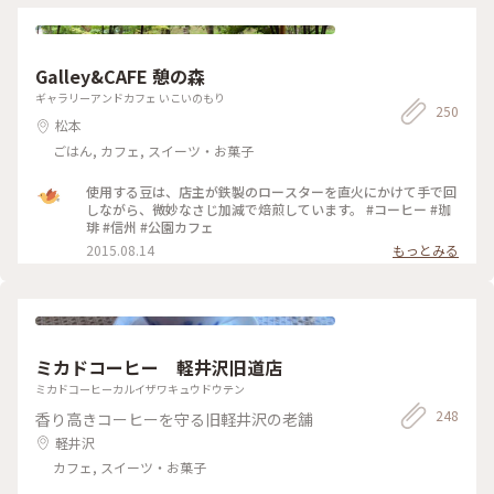
ったり落ち着いた雰囲気の店内で、お皿の金継ぎやお持ち帰り
の袋もとっても素敵で、美味しくて癒やしの時間になりました
☺️ (来店日:8月中旬) #松本 #カフェ #マフィン #コーヒー #トマ
ト #桃 #ことりっぷ長野 #Myことりっぷ #私のことりっぷ2022
Galley&CAFE 憩の森
ギャラリーアンドカフェ いこいのもり
250
松本
ごはん, カフェ, スイーツ・お菓子
使用する豆は、店主が鉄製のロースターを直火にかけて手で回
しながら、微妙なさじ加減で焙煎しています。 #コーヒー #珈
琲 #信州 #公園カフェ
2015.08.14
もっとみる
ミカドコーヒー 軽井沢旧道店
ミカドコーヒーカルイザワキュウドウテン
248
香り高きコーヒーを守る旧軽井沢の老舗
軽井沢
カフェ, スイーツ・お菓子