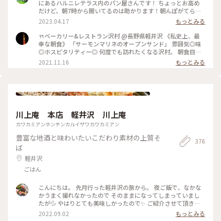
てパンの品揃えも豊富で買いたくなりましたが新宿に帰ったら
にあるハルニレテラス内のパン屋さんです！ ちょっとお高め
買えるからなぁと眺めて我慢〜😊💓 #沢村ベーカリー #ベーカ
だけど、朝7時から開いてるのは助かります！朝んぽがてら行
リー＆レストラン沢村 #本店 #旧軽井沢 #緑がきれい #緑に囲
ってみてはいかがでしょうか？ 小鳥のさえずり、川のせせら
2023.04.17
もっとみる
まれて #ブランチ #カルツォーネ #ベーカリー #軽井沢 #限定 #
ぎに癒されながら、美味しいパンが堪能できます😊 #パン屋 #
軽井沢ことりっぷ
軽井沢 #私のことりっぷ旅
🍴ベーカリー&レストラン沢村 @長野県軽井沢 《私史上、最
幸な朝食》 「サーモンマリネのオープンサンド」 雰囲気◎味
◎ホスピタリティー◎ 何度でも訪れたくなる沢村。 朝食目当
てに朝早くから混雑することもあるそう。 それでも食べたくな
2021.11.16
もっとみる
る沢村のモーニング。 私は軽井沢でのモーニングは沢村一択で
す。 窓から見える自然を感じながら落ち着ける空間です。 #軽
井沢 #軽井沢モーニング #軽井沢カフェ #軽井沢パン #パ
ン #モーニング #私のことりっぷ
川上庵 本店 軽井沢 川上庵
カワカミアンホンテンカルイザワカワカミアン
豊富な地酒と味わいたいこだわり素材の上質そ
376
ば
軽井沢
ごはん
こんにちは。 先月行った軽井沢の旅から。 夜ご飯で、なかな
かうまく撮れなかったので そのままになってしまっていまし
たが💦 やはりとても美味しかったので✨ ご紹介させて頂きま
すm(__)m♪ 『川上庵 せきれい橋店』さん。 ハルニレテラス
2022.09.02
もっとみる
にあります。 川の音が聞こえるテラス席でのんびり 夜ご飯を