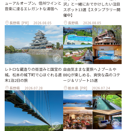
ューアルオープン。信州ワインと
沢」と一緒におでかけしたい注目
音楽に浸るエレガントな湯宿へ
スポット13選【スタンプラリー開
催中】
長野県
[PR]
2026.08.05
長野県
2026.08.05
レトロな蔵造りの街並みと国宝の
自由気ままな夏旅へ♪プールや
城。松本の城下町で心ほぐれる週
BBQが楽しめる、爽快な森のコテ
末1泊2日の旅
ージ＆リゾート15選
長野県
2026.07.28
栃木県
[PR]
2026.07.24