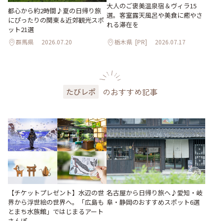
大人のご褒美温泉宿＆ヴィラ15
都心から約2時間♪夏の日帰り旅
選。客室露天風呂や美食に癒やさ
にぴったりの関東＆近郊観光スポ
れる滞在を
ット21選
群馬県
2026.07.20
栃木県
[PR]
2026.07.17
のおすすめ記事
たびレポ
【チケットプレゼント】水辺の世
名古屋から日帰り旅へ♪愛知・岐
界から浮世絵の世界へ。「広島も
阜・静岡のおすすめスポット6選
とまち水族館」ではじまるアート
さんぽ