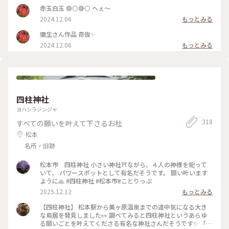
赤玉白玉 🔴⚪🔴⚪ へぇ～
2024.12.06
もっとみる
彌生さん作品 奇抜✨
2024.12.06
もっとみる
四柱神社
ヨハシラジンジャ
318
すべての願いを叶えて下さるお社
松本
名所・旧跡
松本市 四柱神社 小さい神社⛩️ながら、４人の神様を祀って
いて、 パワースポットとして有名だそうです。 願い叶います
ように🙏 #四柱神社 #松本市#ことりっぷ
2025.12.12
もっとみる
【四柱神社】 松本駅から美ヶ原温泉までの道中気になる大き
な鳥居を発見しました👀 調べてみると四柱神社というあらゆ
る願いごとを叶えてくださる有名な神社さんだそうです✨ 「よ