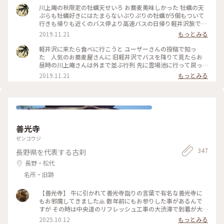
頂きました。 テーブルにはキャンドルが灯され 雰囲気があり
川上庵の秋限定の牡蠣天せいろ お蕎麦美味しかった 牡蠣の天
ました。 どちらのお料理もとても美味しかったのですが、 や
ぷらも牡蠣好きにはたまらないぷりぷりの牡蠣が5個もついて
はりお蕎麦、天ぷらもサクッとして とても美味しく頂きまし
行きも帰りも近くのバス停より高速バスの日帰り軽井沢旅でし
た♡ 店員さんにも良くして頂きましたm(__)m✨ またうかがい
た
2019.11.21
もっとみる
たいです✨ ごちそうさまでした。 ★2枚目はお豆腐、お塩や薬
味で頂きます。 ★3枚目は豚の角煮。とろとろでした。 #川上
軽井沢に来たら食べに行こうと ユーザーさんの投稿で知っ
庵せきれい橋店 #川上庵 #ハルニレテラス #軽井沢 #軽井沢の
た 人気のお蕎麦屋さんに 旧軽井沢でバスを降りて見たらお
旅 #旅の思い出 #夏の思い出 #長野県 #旧軽井沢
昼時の川上庵さんは外まで並ぶ行列 先に雲場池に行って戻っ
たらすぐに入れました でも食べてるとまた行列〜 軽井沢の人
2019.11.21
もっとみる
気のお蕎麦屋さん 入口の紅葉も綺麗でした #秋の色彩
善光寺
ゼンコウジ
347
長野県を代表する古刹
長野・松代
名所・旧跡
【善光寺】 牛に引かれて善光寺詣りの言葉で有名な善光寺に
もお邪魔してきました🙏 数年前にもお参りした事があるんで
すが その時は中央道のリフレッシュ工事の大渋滞で到着が大
幅に遅れて仲見世通りは全てスルーだったのでリベンジ嬉しい
2025.10.12
もっとみる