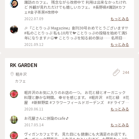
諏訪のカフェ。 残念ながら改修中で 利用は出来なかったけれ
ど 外観が見れただけでも嬉しいカフェ。 #長野県#諏訪#カフ
ェ#金子茶房#改修中
2022.07.09
もっとみる
🎉『ことりっぷ Magazine』創刊30号おめでとうございます🎊
#私のことりっぷ 私も10月で🐦️ことりっぷの投稿を始めて満5
年になります🎉😉❤️ ことりっぷを知る前の旅は…… 名所旧
跡、寺社、古道、祭……などを巡るのに忙しく、疲れるとお茶
2021.09.12
もっとみる
しましょ……そんな旅でした。 ことりっぷを始めたばかりの
頃……⬆️の #金子茶房 の投稿を見たのです。 私が撮ると影絵み
たいになってしまうのですが、スポットを押すと素敵な投稿が
見られますよ(^_^)v ユーザーさんの投稿を見たときの衝撃🤩
RK GARDEN
うわっ(゜ロ゜; 何て素敵なカフェ☕️😌✨‼️ ちょうど諏訪大社巡
244
りをしたかったので、ここも予定に入れよう🎵 カフェを目的
軽井沢
にするなんて今までの旅にはなかったんですよ😆 それからの
カフェ
旅は、素敵なカフェや食事処を旅の計画に入れることにしまし
た。 それだけでも私の旅が変わったのかな〰️💕 ２回目のワク
チン接種が終了したので、これから活動開始です（~▽~＠）
軽井沢のお気に入りのお店の一つ。 お花と緑とオーガニック
♪♪♪ #諏訪大社上社本宮 #私のことりっぷ原点 #ここから旅
料理と静かな時間。 幸せを感じます。 #軽井沢 #花と緑 #花
が変わった
屋 #新鮮野菜 #フラワーフィールドガーデンズ #ドライブ #
オーガニックカフェレストラン #紫陽花
2020.06.11
もっとみる
お花屋さんに併設のcafe🎵
2017.05.14
もっとみる
ヴィガンカフェです。 見た目にも健康にも大満足のお店です。
オーガニック野菜で、これでもかというほど、お野菜たっぷり