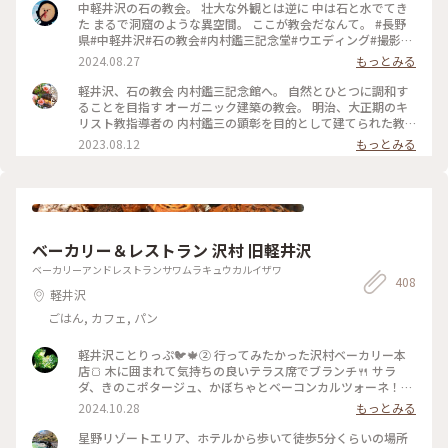
中軽井沢の石の教会。 壮大な外観とは逆に 中は石と水でてき
た まるで洞窟のような異空間。 ここが教会だなんて。 #長野
県#中軽井沢#石の教会#内村鑑三記念堂#ウエディング#撮影禁
止
2024.08.27
もっとみる
軽井沢、石の教会 内村鑑三記念館へ。 自然とひとつに調和す
ることを目指す オーガニック建築の教会。 明治、大正期のキ
リスト教指導者の 内村鑑三の顕彰を目的として建てられた教
会です。 地上は礼拝堂で、写真は地下の 内村鑑三記念堂の外
2023.08.12
もっとみる
です。 （この日は夕方から結婚式だったため 礼拝堂は撮影で
きませんでしたが、 礼拝堂もとっても素敵でした✨） 独特の
フォルムは、 アメリカ人建築家ケンドリック・ケロッグの 手
によるもので、 石は男性で、ガラスは女性を 象徴しているそ
うです。 自然と調和した教会は 凛としてとても幻想的でした
🌿 #石の教会 #内村鑑三記念館 #軽井沢 #カメラ旅 #私のことり
ベーカリー＆レストラン 沢村 旧軽井沢
っぷ旅 #美しい町 #オーガニック建築
ベーカリーアンドレストランサワムラキュウカルイザワ
408
軽井沢
ごはん, カフェ, パン
軽井沢ことりっぷ🐦️🍁② 行ってみたかった沢村ベーカリー本
店🍞 木に囲まれて気持ちの良いテラス席でブランチ🍴 サラ
ダ、きのこポタージュ、かぼちゃとベーコンカルツォーネ！軽
井沢限定の言葉に惹かれてカルツォーネを選びました😋♡♫ご
2024.10.28
もっとみる
ろごろ肉厚ベーコン、濃厚チーズがとろ〜り、かぼちゃの甘さ
も美味しくて秋を感じました🎃💕 ショーケースは横に長〜く
星野リゾートエリア、ホテルから歩いて徒歩5分くらいの場所