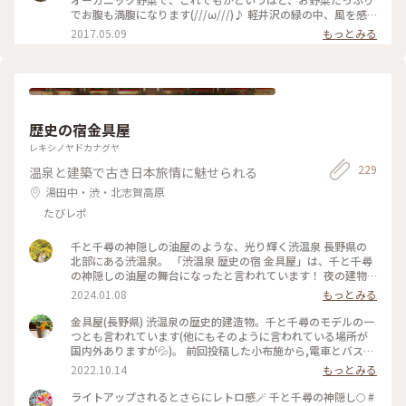
でお腹も満腹になります(///ω///)♪ 軽井沢の緑の中、風を感
じながら、ゆったり朝食が楽しめます❤ #かおる #野菜 #オ
2017.05.09
もっとみる
ーガニック野菜 #朝食 #軽井沢 #風 #緑 #カフェ #自
然
歴史の宿金具屋
レキシノヤドカナグヤ
229
温泉と建築で古き日本旅情に魅せられる
湯田中・渋・北志賀高原
たびレポ
千と千尋の神隠しの油屋のような、光り輝く渋温泉 長野県の
北部にある渋温泉。 「渋温泉 歴史の宿 金具屋」は、千と千尋
の神隠しの油屋の舞台になったと言われています！ 夜の建物
は、本当に綺麗でした...！✨️ 渋温泉は、9つの外湯があり、「9
2024.01.08
もっとみる
湯めぐり」ができます！ 熱い温泉に浸かって、寒い外気にあた
って、綺麗な夜景を眺めて... そんな素敵な冬を過ごすことが出
金具屋(長野県) 渋温泉の歴史的建造物。千と千尋のモデルの一
来ました☃❄ #冬の旅 #ベストトリップ2023 #私のことりっぷ
つとも言われています(他にもそのように言われている場所が
旅 #渋温泉 #長野旅行 #金具屋
国内外ありますが💦)。 前回投稿した小布施から,電車とバスで
移動できる,ここ渋温泉。外湯めぐりもそれぞれの湯ごとに効
2022.10.14
もっとみる
能が異なるとされ,湯比べも楽しい温泉街です。是非とも小布
施の栗めぐりと共に秋を感じてほしいモデルルートです😊✨ #
ライトアップされるとさらにレトロ感🪄 千と千尋の神隠し🌕 #