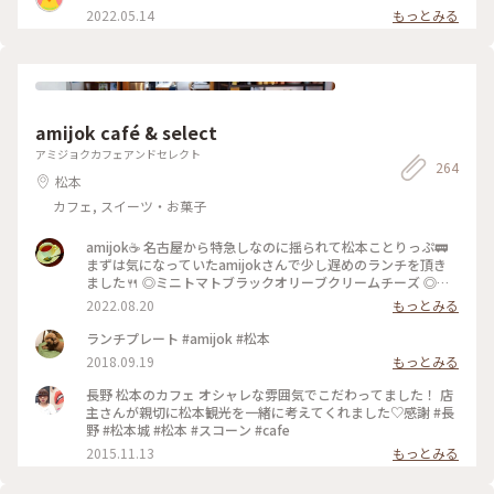
イス #松本城周辺 #松本駅周辺
2022.05.14
もっとみる
amijok café & select
アミジョクカフェアンドセレクト
264
松本
カフェ, スイーツ・お菓子
amijok☕ 名古屋から特急しなのに揺られて松本ことりっぷ🚃
まずは気になっていたamijokさんで少し遅めのランチを頂き
ました🍴 ◎ミニトマトブラックオリーブクリームチーズ ◎ド
リップコーヒーice ◎信州完熟桃フロマージュクリー厶 ショー
2022.08.20
もっとみる
ケースでマフィンを選んだのですが、実際にお皿に載って目の
前にすると、その大きさに驚きました😂 外カリッ中しっとり
ランチプレート #amijok #松本
ホロホロのマフィンに、甘さがギュッと詰まったミニトマト、
2018.09.19
もっとみる
オリーブの香りが絶妙です😋 軽く温めてくださったので中の
クリームチーズがとろっと熱くて、お好みでとお勧めしていた
長野 松本のカフェ オシャレな雰囲気でこだわってました！ 店
だいたオリーブオイルをかけたり、何パターンもの美味しさが
主さんが親切に松本観光を一緒に考えてくれました♡感謝 #長
楽しめました✨ ドリップコーヒーは酸味少なめで苦味がありつ
野 #松本城 #松本 #スコーン #cafe
つすっきり飲める美味しさ😊 桃のマフィンもどうしても食べ
2015.11.13
もっとみる
たくて、翌朝ホテルで食べる用にお持ち帰りで頂きました🍑 ご
ろっと大きな桃が瑞々しく爽やかな甘さで、フロマージュクリ
ームも相まって夏にピッタリの爽やかな美味しさでした💕 ゆ