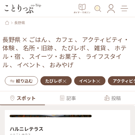
ガイド・マガジン
長野県
長野県
×
ごはん
、
カフェ
、
アクティビティ・
体験
、
名所・旧跡
、
たびレポ
、
雑貨
、
ホテ
ル・宿
、
スイーツ・お菓子
、
ライフスタイ
ル
、
イベント
、
おみやげ
絞り込む
たびレポ
イベント
アクティビ
スポット
記事
投稿
ハルニレテラス
ハルニレテラス