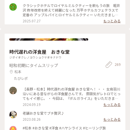
井沢 #万平ホテル#カフェテラス#万平ホテルカフェテラス
クラシックホテルでロイヤルミルクティーを飲もうの旅 軽井
沢 昨年改修を終えて綺麗になった 万平ホテルカフェテラスで
定番の アップルパイとロイヤルミルクティー いただきました
かのジョン・レノン直伝といわれる ロイヤルミルクティーは
2025.07.27
もっとみる
ミルクの マイルドさがありながらもスッキリと 紅茶葉の香り
が際立ち 後味もさらりと 美味しい紅茶を飲んだという感じ
がします アップルパイも美味しくて大満足して ショップでク
ッキー缶を自分へのお土産に 買いました 綺麗！可愛い！そし
て美味しい！ 高かったのに美味しくて1種類ずつ一気に 食べて
しまいました
時代遅れの洋食屋 おきな堂
ジダイオクレノヨウショクヤオキナドウ
269
昭和初期にタイムスリップ
松本
たびレポ
【長野・松本】時代遅れの洋食屋 おきな堂へ！ ・ ・ 女鳥羽川
沿いにある昔ながらの洋食屋さんです。 雰囲気がレトロでとっ
てもイイ感じ。 ・ 今回は、『ボルガライス』をいただきまし
た。 真ん中にオムライス左右にチキンカツとハヤシが乗って
2024.09.19
もっとみる
います。 チキンカツには味がしっかりついていて、オムライス
との相性👍ハヤシも濃いめの味でオムライスとの相性👍とって
老舗おきな堂でプチ贅沢♪
も美味しかったです☆ ・ このお店、友達が連れてきてくれた
2023.08.26
もっとみる
んですが、私も誰かに紹介したいと思うお店でした。 ・ ・ #
松本市 #松本市ランチ #松本市ディナー #おきな堂 #ボルガラ
#松本 #おきな堂 #洋食 #ハヤシライス #ヒーリング旅