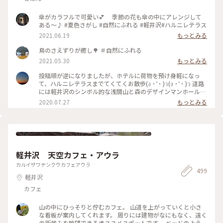
影
傘がカラフルで可愛い💕 季節の花も傘の中にアレンジして
ある〜♪ #夏色さがし #自然にふれる #軽井沢#ハルニレテラス
2021.06.19
もっとみる
鳥のさえずりが癒し🌳 ＃自然にふれる
2021.05.30
もっとみる
投稿順が逆になりましたが、ホテルに荷物を預け身軽になっ
て、ハルニレテラスまでてくてくお散歩(ง ˙˘˙ )ว(ง ˙˘˙ )ว 道路
には軽井沢のシンボル的な浅間山と森のデザインマンホール❇️
モグモグタイムは川辺のデッキで✨ この川を上流に行くと、
2020.07.27
もっとみる
｢野鳥の森｣🌳🌳🌳 こちらの池は、森でのネイチャープログラ
ムを開催している｢ピッキオ｣さんのビジターセンター🏡 プロ
グラムにはない鴨たちのシンクロナイズドスイミングを見る事
が出来ました🤣 #わたしの旅#涼しげスイーツ #ことりっぷ軽
井沢#ことりっぷ長野 #ハルニレテラス#グリーン#マイナスイ
オン #おさんぽ#デザインマンホール #うれしい時間#たのしい
軽井沢 天空カフェ・アウラ
時間
カルイザワテンクウカフェアウラ
499
軽井沢
カフェ
山の中にひっそりと佇むカフェ。 山道を上がっていくと小さ
な看板が案内してくれます。 周りには建物がなにもなく、遠く
の街並みを眺望できるオススメスポットです。 ベッドのように