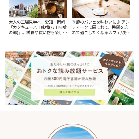
大人の工場見学へ、愛知・岡崎
季節のパフェを味わいに♪ アン
「カクキュー八丁味噌(八丁味噌
ティークに囲まれて、時間を忘
の郷)」。試食や買い物も楽しみ
れて過ごしたくなるカフェ/浅草
♪ | ことりっぷ
「annorum cafe」 | ことりっぷ