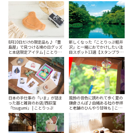
っぷ
新しくなった「ことりっぷ軽井
8月10日だけの限定品も♪「豊
沢」と一緒におでかけしたい注
島屋」で見つける鳩の日グッズ
目スポット13選【スタンプラリ
と本店限定アイテム | ことりっ
ー開催中】 | ことりっぷ
ぷ
風鈴の音色に誘われて歩く夏の
日本の手仕事の「いま」が詰ま
鎌倉さんぽ♪由緒ある社の参拝
った器と雑貨のお店/西荻窪
と老舗のひんやり甘味も | こと
「tsugumi」 | ことりっぷ
りっぷ