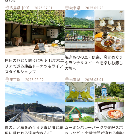
広島県
[PR]
2026.07.31
岐阜県
2025.09.23
焼きものの里・信楽、窯元めぐり
休日のひとり散歩にも♪ 代々木エ
やランチ＆スイーツを楽しむ癒し
リアで巡る絶品ドーナツ＆ライフ
の旅へ
スタイルショップ
東京都
2026.08.02
滋賀県
2026.05.01
夏の江ノ島をめぐる♪青い海と潮
ムーミンバレーパークや発酵スポ
風に誘われる涼やかさんぽ
ットなど♪ 北欧時間が流れる飯能