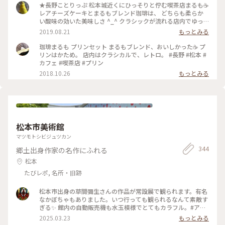
★長野ことりっぷ 松本城近くにひっそりと佇む喫茶店まるも☕️
レアチーズケーキとまるもブレンド珈琲は、 どちらも柔らか
い酸味の効いた美味しさ ^_^ クラシックが流れる店内でゆっ
くり旅の計画たてました🙂 #旅のひととき #ことりっぷ長野 #
2019.08.21
もっとみる
珈琲
珈琲まるも プリンセット まるもブレンド、おいしかった☕️ プ
リンはかため。 店内はクラシカルで、レトロ。 #長野 #松本 #
カフェ #喫茶店 #プリン
2018.10.26
もっとみる
松本市美術館
マツモトシビジュツカン
344
郷土出身作家の名作にふれる
松本
たびレポ, 名所・旧跡
松本市出身の草間彌生さんの作品が常設展で観られます。有名
なかぼちゃもありました。いつ行っても観られるなんて素敵す
ぎる✨ 館内の自動販売機も水玉模様でとてもカラフル。#アー
トな景色#美術館
2025.03.23
もっとみる