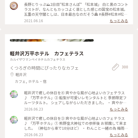
守 #国宝5城 #国宝 #お城 #秋の信州推し事の旅2025 #秋の装い
#Myことりっぷ #私のことりっぷ2022
長野とりっぷ⛰2日目"松本さんぽ" 「松本城」 白と黒のコント
#松本 #ことりっぷ長野
ラストが、なんともカッコよく凛とした感じの国宝の松本城。
五重の天守閣としは、日本最古なのだそう🏯 #長野#松本#松本
城#ライトアップ#自然にふれる
2021.06.16
もっとみる
軽井沢万平ホテル カフェテラス
カルイザワマンペイホテルカフェテラス
300
くつろぎの時間にぴったりなカフェ
軽井沢
カフェ, ホテル・宿
軽井沢で癒しの休日を④ 爽やかな風が心地よいカフェテラス
♪ 「万平ホテル」② 船型が可愛いレモンタルトと 季節限定フ
ルーツタルト。 シェアしながらいただきました。 ・ 爽やかな
風景を楽しみながら 贅沢なティータイムになりました。 #軽井
2026.06.23
もっとみる
沢 #万平ホテル #万平ホテルカフェテラス #カフェテラス
軽井沢で癒しの休日を③ 爽やかな風が心地よいカフェテラス
♪ 「万平ホテル」① 熊野皇大神社での参拝後 お邪魔して来ま
した。 （神社から車で10分ほど） ・ わんこと一緒の為 梅雨晴
れがほんとありがたく 軽井沢の爽やかな風を感じながら レモ
2026.06.23
もっとみる
ンタルトとフルーツタルト おいしいティータイムに♡ ・ #軽