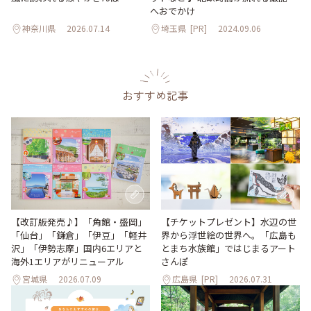
へおでかけ
神奈川県
2026.07.14
埼玉県
[PR]
2024.09.06
おすすめ記事
【改訂版発売♪】「角館・盛岡」
【チケットプレゼント】水辺の世
「仙台」「鎌倉」「伊豆」「軽井
界から浮世絵の世界へ。「広島も
沢」「伊勢志摩」国内6エリアと
とまち水族館」ではじまるアート
海外1エリアがリニューアル
さんぽ
宮城県
2026.07.09
広島県
[PR]
2026.07.31