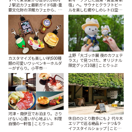
♪駅近カフェ最新ガイド6選~重
宿」へ。サウナとクラフトビー
要文化財の洋館カフェから、改
ルを楽しむ癒やしのレトロ空間
札すぐのレトロ喫茶まで~ | こと
| ことりっぷ
りっぷ
上野「大ゴッホ展 夜のカフェテ
カスタマイズも楽しい!約500種
ラス」で見つけた、オリジナル
類の可愛いワッペンキーホルダ
限定グッズ10選 | ことりっぷ
ーがずらり。小平市
「Kimamaya T&K」 | ことりっ
ぷ
河津・南伊豆でお泊まり。さり
休日のひとり散歩にも♪ 代々木
げない心遣いが心地よい、料理
エリアで巡る絶品ドーナツ&ラ
自慢の一軒宿 | ことりっぷ
イフスタイルショップ | ことり