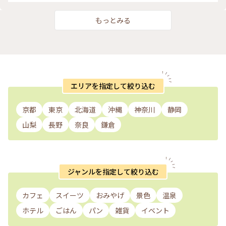
に。。 ふと思い立っての 小さな旅、 もすこし涼しいはず？だ
ったんだけどな。。（笑） #夏旅#軽井沢#緑あふれる#軽井沢
レイクガーデン#避暑地のはずが笑#ゆるり花さんぽ#私のこと
もっとみる
りっぷ2022 #アートみたいな景色 #Myことりっぷ
エリアを指定して絞り込む
京都
東京
北海道
沖縄
神奈川
静岡
山梨
長野
奈良
鎌倉
ジャンルを指定して絞り込む
カフェ
スイーツ
おみやげ
景色
温泉
ホテル
ごはん
パン
雑貨
イベント