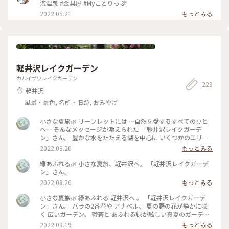
秋いろとりどり #Myことりっぷ #長野県 #渋温泉#金具屋#温泉
渋温泉 #金具屋 #Myことりっぷ
2022.05.21
もっとみる
軽井沢レイクガーデン
カルイザワレイクガーデン
229
軽井沢
風景・景色, 名所・旧跡, おみやげ
小さな夏旅🌿 リーフレットには …自然を愛するすべてのひと
へ… そんなメッセージが添えられた 「軽井沢レイクガーデ
ン」さん。 豊かな水をたたえる湖を中心に いくつかのエリア
のある 広い広いガーデン。 湖にかかる めがね橋や架け橋を渡
2022.08.20
もっとみる
りながら、 夏の宿根草の咲く小道を 歩きながら、、 自然を心
いっぱい感じる ナチュラルガーデン。 途中の架け橋からの 青
緑あふれる🌿 小さな夏旅、軽井沢へ。 「軽井沢レイクガーデ
空が映り込んだ眺めの 美しいこと。。 バラのシーズンの見事
ン」さん。
さは… 想像するだけで 気持ちも華やぐ。 敷地内には、ショッ
2022.08.20
もっとみる
プやカフェ レストランのあるマナーハウスも。。 #夏旅#軽井
沢#軽井沢レイクガーデン#ナチュラルガーデン#緑あふれる#
小さな夏旅🌿 緑あふれる 軽井沢へ 。 「軽井沢レイクガーデ
ゆるり花さんぽ#私のことりっぷ2022 #アートみたいな景色
ン」さん。 バラの2番花や アナベル、 夏の野の花が静かに咲
#Myことりっぷ
く 広いガーデン。 鬱蒼と あふれる緑が眩しい真夏のガーデ
ン。 湖の周りを くるりとひとまわりも… 暑くて ちょっと足早
2022.08.19
もっとみる