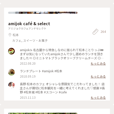
amijok café & select
アミジョクカフェアンドセレクト
264
松本
カフェ, スイーツ・お菓子
amijok☕ 名古屋から特急しなのに揺られて松本ことりっぷ🚃
まずは気になっていたamijokさんで少し遅めのランチを頂き
ました🍴 ◎ミニトマトブラックオリーブクリームチーズ ◎ド
リップコーヒーice ◎信州完熟桃フロマージュクリー厶 ショー
2022.08.20
もっとみる
ケースでマフィンを選んだのですが、実際にお皿に載って目の
前にすると、その大きさに驚きました😂 外カリッ中しっとり
ランチプレート #amijok #松本
ホロホロのマフィンに、甘さがギュッと詰まったミニトマト、
2018.09.19
もっとみる
オリーブの香りが絶妙です😋 軽く温めてくださったので中の
クリームチーズがとろっと熱くて、お好みでとお勧めしていた
長野 松本のカフェ オシャレな雰囲気でこだわってました！ 店
だいたオリーブオイルをかけたり、何パターンもの美味しさが
主さんが親切に松本観光を一緒に考えてくれました♡感謝 #長
楽しめました✨ ドリップコーヒーは酸味少なめで苦味がありつ
野 #松本城 #松本 #スコーン #cafe
つすっきり飲める美味しさ😊 桃のマフィンもどうしても食べ
2015.11.13
もっとみる
たくて、翌朝ホテルで食べる用にお持ち帰りで頂きました🍑 ご
ろっと大きな桃が瑞々しく爽やかな甘さで、フロマージュクリ
ームも相まって夏にピッタリの爽やかな美味しさでした💕 ゆ
ったり落ち着いた雰囲気の店内で、お皿の金継ぎやお持ち帰り