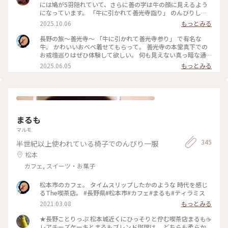
ちゃんに声をかけられまして この日は秋の彼岸の初日だった
には鳩が5羽隠れていて、さらに善の字は牛の顔に見えるよう
のであとちょっと待つと法要を終えられた導師様が通りかかる
になっています。 「牛に引かれて善光寺詣り」 のんびりした
とのこと😳 更にもうちょっと待つと今度は法要に向かう上人
お詣りかなと思っていましたが、布を引っかけた牛を「走っ
2025.10.06
もっとみる
様が通られるそうなので両方に並んでお数珠頂戴をしていただ
て」追いかけたところ、善光寺にたどり着いてしまったという
けました🙏✨ 上人様や導師様が本堂での法要への行き帰りに
伝説でした。 いろいろと発見があって面白かったです。 #長野
長野の旅～善光寺～ 「牛に引かれて善光寺参り」 で有名な
参道に跪いた参拝者の方の頭を手に持った数珠で撫でて功徳を
#善光寺#お寺#牛#鳩
牛。 かわいいおべべ着せてもらって。 善光寺の本堂真下での
授けてくださるのがお数珠頂戴です📿 なんてステキなタイミ
お戒壇巡りはぜひ体験して欲しい。 何も見えない真っ暗な通
ング✨はじめて授けていただけました✨✨ 教えてくれた警備の
路を歩く 仏様と縁を結ぶ修行だそうです。 #長野県#長野市#善
2025.06.05
もっとみる
おっちゃんにも大感謝です(*´꒳`*) （2025.9.20） #お寺 #御朱
光寺#お戒壇巡り
印 #パワースポット #お地蔵さま #秋の信州推し事の旅2025 #
長野 #ことりっぷ長野
まるも
マルモ
345
半世紀以上使われている椅子でのんびり一服
松本
カフェ, スイーツ・お菓子
松本市のカフェ。 タイムスリップしたかのような 時代を感じ
るThe喫茶店。 #長野県#松本市#カフェ#まるも#ティラミス
2021.03.08
もっとみる
★長野ことりっぷ 松本城近くにひっそりと佇む喫茶店まるも☕️
レアチーズケーキとまるもブレンド珈琲は、 どちらも柔らか