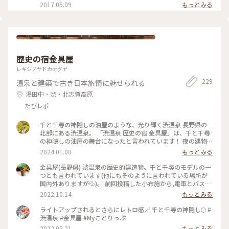
じながら、ゆったり朝食が楽しめます❤ #かおる #野菜 #オ
2017.05.09
もっとみる
ーガニック野菜 #朝食 #軽井沢 #風 #緑 #カフェ #自
然
歴史の宿金具屋
レキシノヤドカナグヤ
229
温泉と建築で古き日本旅情に魅せられる
湯田中・渋・北志賀高原
たびレポ
千と千尋の神隠しの油屋のような、光り輝く渋温泉 長野県の
北部にある渋温泉。 「渋温泉 歴史の宿 金具屋」は、千と千尋
の神隠しの油屋の舞台になったと言われています！ 夜の建物
は、本当に綺麗でした...！✨️ 渋温泉は、9つの外湯があり、「9
2024.01.08
もっとみる
湯めぐり」ができます！ 熱い温泉に浸かって、寒い外気にあた
って、綺麗な夜景を眺めて... そんな素敵な冬を過ごすことが出
金具屋(長野県) 渋温泉の歴史的建造物。千と千尋のモデルの一
来ました☃❄ #冬の旅 #ベストトリップ2023 #私のことりっぷ
つとも言われています(他にもそのように言われている場所が
旅 #渋温泉 #長野旅行 #金具屋
国内外ありますが💦)。 前回投稿した小布施から,電車とバスで
移動できる,ここ渋温泉。外湯めぐりもそれぞれの湯ごとに効
2022.10.14
もっとみる
能が異なるとされ,湯比べも楽しい温泉街です。是非とも小布
施の栗めぐりと共に秋を感じてほしいモデルルートです😊✨ #
ライトアップされるとさらにレトロ感🪄 千と千尋の神隠し🌕 #
秋いろとりどり #Myことりっぷ #長野県 #渋温泉#金具屋#温泉
渋温泉 #金具屋 #Myことりっぷ
2022.05.21
もっとみる