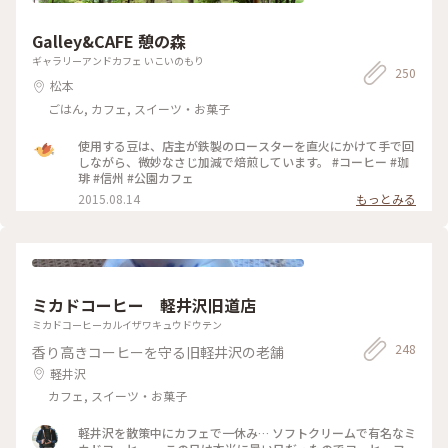
の袋もとっても素敵で、美味しくて癒やしの時間になりました
☺️ (来店日:8月中旬) #松本 #カフェ #マフィン #コーヒー #トマ
ト #桃 #ことりっぷ長野 #Myことりっぷ #私のことりっぷ2022
Galley&CAFE 憩の森
ギャラリーアンドカフェ いこいのもり
250
松本
ごはん, カフェ, スイーツ・お菓子
使用する豆は、店主が鉄製のロースターを直火にかけて手で回
しながら、微妙なさじ加減で焙煎しています。 #コーヒー #珈
琲 #信州 #公園カフェ
2015.08.14
もっとみる
ミカドコーヒー 軽井沢旧道店
ミカドコーヒーカルイザワキュウドウテン
248
香り高きコーヒーを守る旧軽井沢の老舗
軽井沢
カフェ, スイーツ・お菓子
軽井沢を散策中にカフェで一休み… ソフトクリームで有名なミ