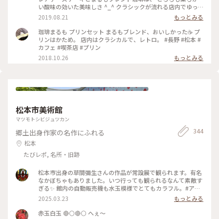
い酸味の効いた美味しさ ^_^ クラシックが流れる店内でゆっ
くり旅の計画たてました🙂 #旅のひととき #ことりっぷ長野 #
2019.08.21
もっとみる
珈琲
珈琲まるも プリンセット まるもブレンド、おいしかった☕️ プ
リンはかため。 店内はクラシカルで、レトロ。 #長野 #松本 #
カフェ #喫茶店 #プリン
2018.10.26
もっとみる
松本市美術館
マツモトシビジュツカン
344
郷土出身作家の名作にふれる
松本
たびレポ, 名所・旧跡
松本市出身の草間彌生さんの作品が常設展で観られます。有名
なかぼちゃもありました。いつ行っても観られるなんて素敵す
ぎる✨ 館内の自動販売機も水玉模様でとてもカラフル。#アー
トな景色#美術館
2025.03.23
もっとみる
赤玉白玉 🔴⚪🔴⚪ へぇ～