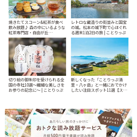
焼きたてスコーン&紅茶が食べ
レトロな蔵造りの街並みと国宝
飲み放題♪ 森の中にいるような
の城。松本の城下町で心ほぐれ
紅茶専門店・自由が丘
る週末1泊2日の旅 | ことりっぷ
「YOTSUBA TEA」でのんびり
時間 | ことりっぷ
切り絵の御朱印を受けられる全
新しくなった「ことりっぷ清
国の寺社10選〜繊細な美しさを
里・八ヶ岳」と一緒におでかけ
お参りの記念に〜 | ことりっぷ
したい注目スポット11選【スタ
ンプラリー開催中】 | ことりっ
ぷ