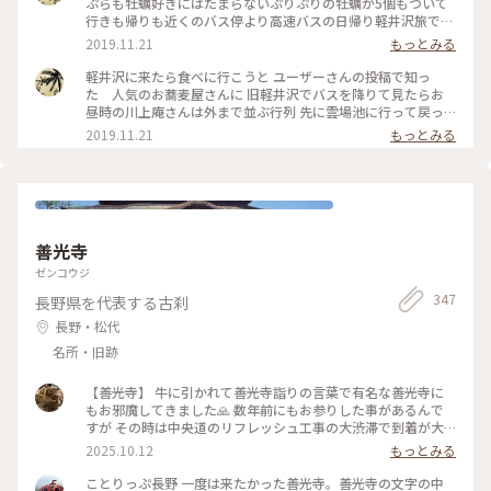
ぷらも牡蠣好きにはたまらないぷりぷりの牡蠣が5個もついて
はりお蕎麦、天ぷらもサクッとして とても美味しく頂きまし
行きも帰りも近くのバス停より高速バスの日帰り軽井沢旅でし
た♡ 店員さんにも良くして頂きましたm(__)m✨ またうかがい
た
2019.11.21
もっとみる
たいです✨ ごちそうさまでした。 ★2枚目はお豆腐、お塩や薬
味で頂きます。 ★3枚目は豚の角煮。とろとろでした。 #川上
軽井沢に来たら食べに行こうと ユーザーさんの投稿で知っ
庵せきれい橋店 #川上庵 #ハルニレテラス #軽井沢 #軽井沢の
た 人気のお蕎麦屋さんに 旧軽井沢でバスを降りて見たらお
旅 #旅の思い出 #夏の思い出 #長野県 #旧軽井沢
昼時の川上庵さんは外まで並ぶ行列 先に雲場池に行って戻っ
たらすぐに入れました でも食べてるとまた行列〜 軽井沢の人
2019.11.21
もっとみる
気のお蕎麦屋さん 入口の紅葉も綺麗でした #秋の色彩
善光寺
ゼンコウジ
347
長野県を代表する古刹
長野・松代
名所・旧跡
【善光寺】 牛に引かれて善光寺詣りの言葉で有名な善光寺に
もお邪魔してきました🙏 数年前にもお参りした事があるんで
すが その時は中央道のリフレッシュ工事の大渋滞で到着が大
幅に遅れて仲見世通りは全てスルーだったのでリベンジ嬉しい
2025.10.12
もっとみる
です😊 びんずるさんを摩って本堂にお参りして御朱印をいた
だいて さて！仲見世通り行こうかー😆って時に警備員のおっ
ことりっぷ長野 一度は来たかった善光寺。善光寺の文字の中