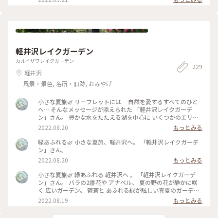
軽井沢レイクガーデン
カルイザワレイクガーデン
229
軽井沢
風景・景色, 名所・旧跡, おみやげ
小さな夏旅🌿 リーフレットには …自然を愛するすべてのひと
へ… そんなメッセージが添えられた 「軽井沢レイクガーデ
ン」さん。 豊かな水をたたえる湖を中心に いくつかのエリア
のある 広い広いガーデン。 湖にかかる めがね橋や架け橋を渡
2022.08.20
もっとみる
りながら、 夏の宿根草の咲く小道を 歩きながら、、 自然を心
いっぱい感じる ナチュラルガーデン。 途中の架け橋からの 青
緑あふれる🌿 小さな夏旅、軽井沢へ。 「軽井沢レイクガーデ
空が映り込んだ眺めの 美しいこと。。 バラのシーズンの見事
ン」さん。
さは… 想像するだけで 気持ちも華やぐ。 敷地内には、ショッ
2022.08.20
もっとみる
プやカフェ レストランのあるマナーハウスも。。 #夏旅#軽井
沢#軽井沢レイクガーデン#ナチュラルガーデン#緑あふれる#
小さな夏旅🌿 緑あふれる 軽井沢へ 。 「軽井沢レイクガーデ
ゆるり花さんぽ#私のことりっぷ2022 #アートみたいな景色
ン」さん。 バラの2番花や アナベル、 夏の野の花が静かに咲
#Myことりっぷ
く 広いガーデン。 鬱蒼と あふれる緑が眩しい真夏のガーデ
ン。 湖の周りを くるりとひとまわりも… 暑くて ちょっと足早
2022.08.19
もっとみる
に。。 ふと思い立っての 小さな旅、 もすこし涼しいはず？だ
ったんだけどな。。（笑） #夏旅#軽井沢#緑あふれる#軽井沢