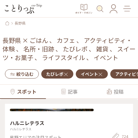
ガイド・マガジン
長野県
長野県
×
ごはん
、
カフェ
、
アクティビティ・
体験
、
名所・旧跡
、
たびレポ
、
雑貨
、
スイー
ツ・お菓子
、
ライフスタイル
、
イベント
絞り込む
たびレポ
イベント
アクティビ
スポット
記事
投稿
ハルニレテラス
ハルニレテラス
724
星野エリアの注目スポット