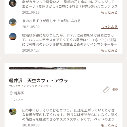
傘がカラフルで可愛い💕 季節の花も傘の中にアレンジして
ある〜♪ #夏色さがし #自然にふれる #軽井沢#ハルニレテラス
2021.06.19
もっとみる
鳥のさえずりが癒し🌳 ＃自然にふれる
2021.05.30
もっとみる
投稿順が逆になりましたが、ホテルに荷物を預け身軽になっ
て、ハルニレテラスまでてくてくお散歩(ง ˙˘˙ )ว(ง ˙˘˙ )ว 道路
には軽井沢のシンボル的な浅間山と森のデザインマンホール❇️
モグモグタイムは川辺のデッキで✨ この川を上流に行くと、
2020.07.27
もっとみる
｢野鳥の森｣🌳🌳🌳 こちらの池は、森でのネイチャープログラ
ムを開催している｢ピッキオ｣さんのビジターセンター🏡 プロ
グラムにはない鴨たちのシンクロナイズドスイミングを見る事
が出来ました🤣 #わたしの旅#涼しげスイーツ #ことりっぷ軽
井沢#ことりっぷ長野 #ハルニレテラス#グリーン#マイナスイ
オン #おさんぽ#デザインマンホール #うれしい時間#たのしい
軽井沢 天空カフェ・アウラ
時間
カルイザワテンクウカフェアウラ
499
軽井沢
カフェ
山の中にひっそりと佇むカフェ。 山道を上がっていくと小さ
な看板が案内してくれます。 周りには建物がなにもなく、遠く
の街並みを眺望できるオススメスポットです。 ベッドのように
寝転びながらゆったりできる席や綺麗な景色を一望出来るテー
2018.08.09
もっとみる