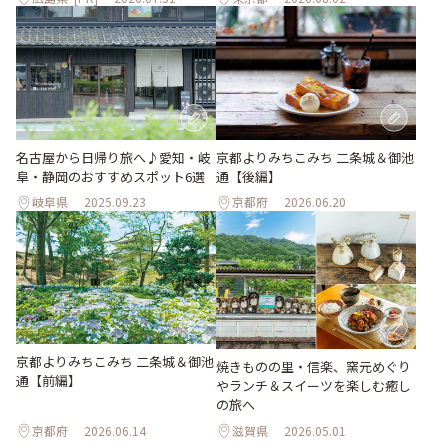
名古屋から日帰り旅へ♪愛知・岐
京都よりみちこみち 二条城＆御池
阜・静岡のおすすめスポット6選
通【後編】
岐阜県
2025.09.23
京都府
2026.06.20
京都よりみちこみち 二条城＆御池
焼きものの里・信楽、窯元めぐり
通【前編】
やランチ＆スイーツを楽しむ癒し
の旅へ
京都府
2026.06.14
滋賀県
2026.05.01