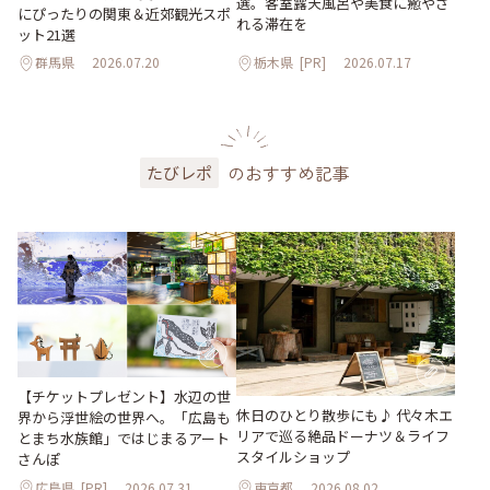
選。客室露天風呂や美食に癒やさ
にぴったりの関東＆近郊観光スポ
れる滞在を
ット21選
群馬県
2026.07.20
栃木県
[PR]
2026.07.17
のおすすめ記事
たびレポ
【チケットプレゼント】水辺の世
休日のひとり散歩にも♪ 代々木エ
界から浮世絵の世界へ。「広島も
リアで巡る絶品ドーナツ＆ライフ
とまち水族館」ではじまるアート
スタイルショップ
さんぽ
広島県
[PR]
2026.07.31
東京都
2026.08.02