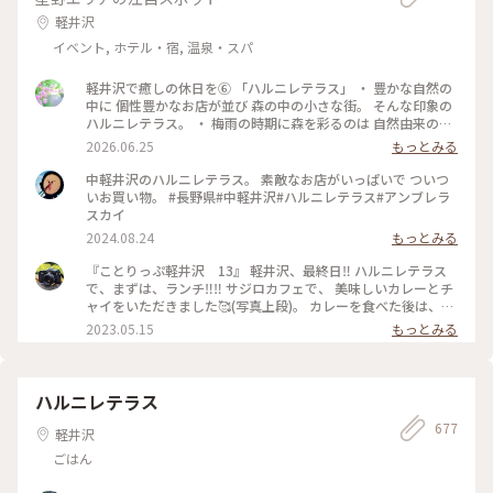
軽井沢
イベント, ホテル・宿, 温泉・スパ
軽井沢で癒しの休日を⑥ 「ハルニレテラス」 ・ 豊かな自然の
中に 個性豊かなお店が並び 森の中の小さな街。 そんな印象の
ハルニレテラス。 ・ 梅雨の時期に森を彩るのは 自然由来の素
材で100色に染めた布たち。 日差しに照らされ風に揺れて〜
2026.06.25
もっとみる
改めて晴れて良かったなぁ〜。 心が躍る風景でした。 ・ 平日
でしたが多くの人で賑わっていました。 （週末はどうなっち
中軽井沢のハルニレテラス。 素敵なお店がいっぱいで ついつ
ゃうの？） #ひみつの絶景 #軽井沢 #ハルニレテラス
いお買い物。 #長野県#中軽井沢#ハルニレテラス#アンブレラ
スカイ
2024.08.24
もっとみる
『ことりっぷ軽井沢 13』 軽井沢、最終日‼️ ハルニレテラス
で、まずは、ランチ‼️‼️ サジロカフェで、 美味しいカレーとチ
ャイをいただきました🥰(写真上段)。 カレーを食べた後は、、
ソフトクリーム🍦🤣(写真右下)。 和菓子の【和泉屋 傳兵衛】
2023.05.15
もっとみる
さんで販売している、 〘森の花豆ソフトクリーム〙です。 森
の花豆という名前の、 花豆の餡を練り込んだソフトクリーム
で、 花豆の風味がするソフトクリームで、 すごく美味しかっ
たです🥰🥰 【和泉屋 傳兵衛】さんと、 【丸山珈琲】さんで
ハルニレテラス
お土産を買って、 帰宅しました。 本当に、のんびり過ごし
677
て、 食べて飲んての旅でした😆😆 #私のことりっぷ旅#ことり
軽井沢
っぷ軽井沢#ランチ#カレー#ソフトクリーム#お土産#OPPO撮
ごはん
影