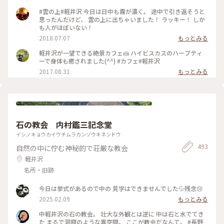
ブル席、ペットをお連れの方も安心なペット専用席もありま
す。 賑やかな街を離れてゆったりと過ごすにはもってこいのカ
#雲の上#軽井沢 今日は日中も霧が濃く。 途中で引き返そうと
フェです。
思ったんだけど、 雲の上に出ちゃいました！ ラッキー！ しか
も人がほぼいない！
2018.07.07
もっとみる
軽井沢が一望できる絶景カフェ🍰 ハイビスカスのハーブティ
ーで身体も癒されました(^^) #カフェ#軽井沢
2017.08.31
もっとみる
石の教会 内村鑑三記念堂
イシノキョウカイウチムラカンゾウキネンドウ
493
自然の中に佇む神秘的で荘厳な教会
軽井沢
名所・旧跡
今日は挙式があるので中の 見学はできませんでした💦残念😢
2025.02.09
もっとみる
中軽井沢の石の教会。 壮大な外観とは逆に 中は石と水でてき
た まるで洞窟のような異空間。 ここが教会だなんて。 #長野