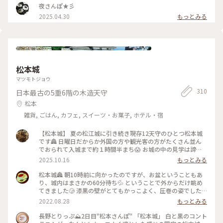
ら邪魔してきました🙏 こちらの鳩さんですが鳩さんのお豆が
夜さんぽ★彡
売られているからかとっても人慣れしているみたいで 餌やり
2025.04.30
もっとみる
している少年の頭や肩に鳩が群がっていてとても楽しそうでし
た🕊️ 境内の木々が少し色付いていてここでも秋を感じました
🍂 （2025.9.21） #神社 #狛犬 #鳩 #パワースポット #秋の信州
推し事の旅2025 #秋の装い #松本 #ことりっぷ長野
松本城
マツモトジョウ
310
日本最古の5重6階の木造天守
松本
雑貨, ごはん, カフェ, スイーツ・お菓子, ホテル・宿
【松本城】 夏の松江城に引き続き現存12天守のひとつ松本城
です🏯 日曜日だからか外国の方や観光客の方がたくさん並ん
でおられて入城まで約１時間半まち😱 お城の中の見学は諦め
て外観のみ堪能してきました 現存12天守のうち五重天守が見
2025.10.16
もっとみる
れるのは姫路城と松本城のみ👀 別名が深志城の6階建のかっこ
いい黒いお城です✨ 黒いから烏城🐦‍⬛とも呼ばれているんです
松本城🏯 朝10時前に向かったのですが、お盆ということもあ
がそれは60年前くらいにバスガイドさんが言いはじめたそうで
り、城内はまさかの60分待ち💦 ということで外からだけ眺め
正式な別名ではないそうです😳 やはりお堀とおっきい天守閣
てきました🥲 漆黒の壁がとてもかっこよく、圧巻の姿でした✨
って絵になりますよねぇ☺️ お城の近くでコスモスが咲いてい
最寄りのバス停を降りると、お堀に白鳥がいました🦢 (来訪
2022.08.28
もっとみる
るのも見つけました🌸秋ですねぇ🍂 （2025.9.21） #現存12天
日:8月中旬) #松本 #松本城 #城 #風景 #景色 #ことりっぷ長野
守 #国宝5城 #国宝 #お城 #秋の信州推し事の旅2025 #秋の装い
#Myことりっぷ #私のことりっぷ2022
長野とりっぷ⛰2日目"松本さんぽ" 「松本城」 白と黒のコント
#松本 #ことりっぷ長野