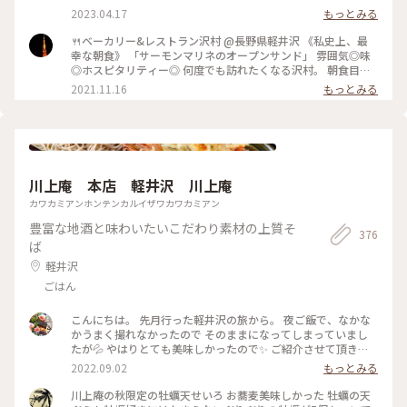
リー＆レストラン沢村 #本店 #旧軽井沢 #緑がきれい #緑に囲
ってみてはいかがでしょうか？ 小鳥のさえずり、川のせせら
2023.04.17
もっとみる
まれて #ブランチ #カルツォーネ #ベーカリー #軽井沢 #限定 #
ぎに癒されながら、美味しいパンが堪能できます😊 #パン屋 #
軽井沢ことりっぷ
軽井沢 #私のことりっぷ旅
🍴ベーカリー&レストラン沢村 @長野県軽井沢 《私史上、最
幸な朝食》 「サーモンマリネのオープンサンド」 雰囲気◎味
◎ホスピタリティー◎ 何度でも訪れたくなる沢村。 朝食目当
てに朝早くから混雑することもあるそう。 それでも食べたくな
2021.11.16
もっとみる
る沢村のモーニング。 私は軽井沢でのモーニングは沢村一択で
す。 窓から見える自然を感じながら落ち着ける空間です。 #軽
井沢 #軽井沢モーニング #軽井沢カフェ #軽井沢パン #パ
ン #モーニング #私のことりっぷ
川上庵 本店 軽井沢 川上庵
カワカミアンホンテンカルイザワカワカミアン
豊富な地酒と味わいたいこだわり素材の上質そ
376
ば
軽井沢
ごはん
こんにちは。 先月行った軽井沢の旅から。 夜ご飯で、なかな
かうまく撮れなかったので そのままになってしまっていまし
たが💦 やはりとても美味しかったので✨ ご紹介させて頂きま
すm(__)m♪ 『川上庵 せきれい橋店』さん。 ハルニレテラス
2022.09.02
もっとみる
にあります。 川の音が聞こえるテラス席でのんびり 夜ご飯を
頂きました。 テーブルにはキャンドルが灯され 雰囲気があり
川上庵の秋限定の牡蠣天せいろ お蕎麦美味しかった 牡蠣の天
ました。 どちらのお料理もとても美味しかったのですが、 や