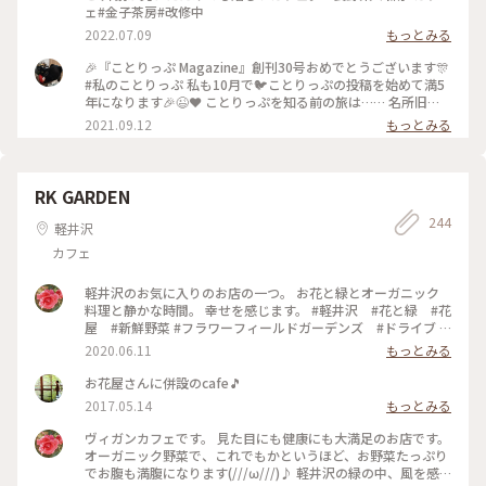
ェ#金子茶房#改修中
2022.07.09
もっとみる
🎉『ことりっぷ Magazine』創刊30号おめでとうございます🎊
#私のことりっぷ 私も10月で🐦️ことりっぷの投稿を始めて満5
年になります🎉😉❤️ ことりっぷを知る前の旅は…… 名所旧
跡、寺社、古道、祭……などを巡るのに忙しく、疲れるとお茶
2021.09.12
もっとみる
しましょ……そんな旅でした。 ことりっぷを始めたばかりの
頃……⬆️の #金子茶房 の投稿を見たのです。 私が撮ると影絵み
たいになってしまうのですが、スポットを押すと素敵な投稿が
見られますよ(^_^)v ユーザーさんの投稿を見たときの衝撃🤩
RK GARDEN
うわっ(゜ロ゜; 何て素敵なカフェ☕️😌✨‼️ ちょうど諏訪大社巡
244
りをしたかったので、ここも予定に入れよう🎵 カフェを目的
軽井沢
にするなんて今までの旅にはなかったんですよ😆 それからの
カフェ
旅は、素敵なカフェや食事処を旅の計画に入れることにしまし
た。 それだけでも私の旅が変わったのかな〰️💕 ２回目のワク
チン接種が終了したので、これから活動開始です（~▽~＠）
軽井沢のお気に入りのお店の一つ。 お花と緑とオーガニック
♪♪♪ #諏訪大社上社本宮 #私のことりっぷ原点 #ここから旅
料理と静かな時間。 幸せを感じます。 #軽井沢 #花と緑 #花
が変わった
屋 #新鮮野菜 #フラワーフィールドガーデンズ #ドライブ #
オーガニックカフェレストラン #紫陽花
2020.06.11
もっとみる
お花屋さんに併設のcafe🎵
2017.05.14
もっとみる
ヴィガンカフェです。 見た目にも健康にも大満足のお店です。
オーガニック野菜で、これでもかというほど、お野菜たっぷり
でお腹も満腹になります(///ω///)♪ 軽井沢の緑の中、風を感