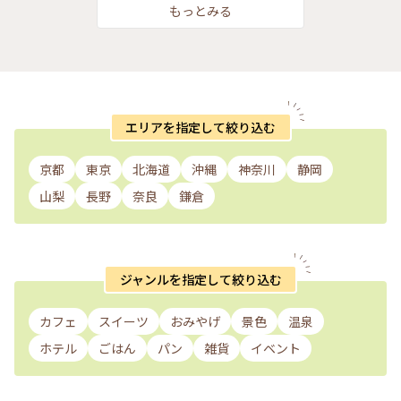
レイクガーデン#避暑地のはずが笑#ゆるり花さんぽ#私のこと
もっとみる
りっぷ2022 #アートみたいな景色 #Myことりっぷ
エリアを指定して絞り込む
京都
東京
北海道
沖縄
神奈川
静岡
山梨
長野
奈良
鎌倉
ジャンルを指定して絞り込む
カフェ
スイーツ
おみやげ
景色
温泉
ホテル
ごはん
パン
雑貨
イベント