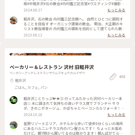
県#中軽井沢#石の教会#内村鑑三記念堂#ウエディング#撮影禁
止
2024.08.27
もっとみる
軽井沢、石の教会 内村鑑三記念館へ。 自然とひとつに調和す
ることを目指す オーガニック建築の教会。 明治、大正期のキ
リスト教指導者の 内村鑑三の顕彰を目的として建てられた教
会です。 地上は礼拝堂で、写真は地下の 内村鑑三記念堂の外
2023.08.12
もっとみる
です。 （この日は夕方から結婚式だったため 礼拝堂は撮影で
きませんでしたが、 礼拝堂もとっても素敵でした✨） 独特の
フォルムは、 アメリカ人建築家ケンドリック・ケロッグの 手
によるもので、 石は男性で、ガラスは女性を 象徴しているそ
うです。 自然と調和した教会は 凛としてとても幻想的でした
🌿 #石の教会 #内村鑑三記念館 #軽井沢 #カメラ旅 #私のことり
ベーカリー＆レストラン 沢村 旧軽井沢
っぷ旅 #美しい町 #オーガニック建築
ベーカリーアンドレストランサワムラキュウカルイザワ
408
軽井沢
ごはん, カフェ, パン
軽井沢ことりっぷ🐦️🍁② 行ってみたかった沢村ベーカリー本
店🍞 木に囲まれて気持ちの良いテラス席でブランチ🍴 サラ
ダ、きのこポタージュ、かぼちゃとベーコンカルツォーネ！軽
井沢限定の言葉に惹かれてカルツォーネを選びました😋♡♫ご
2024.10.28
もっとみる
ろごろ肉厚ベーコン、濃厚チーズがとろ〜り、かぼちゃの甘さ
も美味しくて秋を感じました🎃💕 ショーケースは横に長〜く
星野リゾートエリア、ホテルから歩いて徒歩5分くらいの場所
てパンの品揃えも豊富で買いたくなりましたが新宿に帰ったら
にあるハルニレテラス内のパン屋さんです！ ちょっとお高め
買えるからなぁと眺めて我慢〜😊💓 #沢村ベーカリー #ベーカ
だけど、朝7時から開いてるのは助かります！朝んぽがてら行