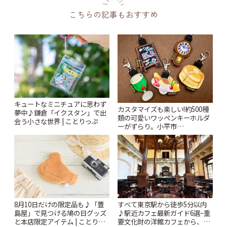
こちらの記事もおすすめ
キュートなミニチュアに思わず
カスタマイズも楽しい!約500種
夢中♪鎌倉「イクスタン」で出
類の可愛いワッペンキーホルダ
会う小さな世界 | ことりっぷ
ーがずらり。小平市
「Kimamaya T&K」 | ことりっ
ぷ
8月10日だけの限定品も♪「豊
すべて東京駅から徒歩5分以内
島屋」で見つける鳩の日グッズ
♪駅近カフェ最新ガイド6選~重
と本店限定アイテム | ことりっ
要文化財の洋館カフェから、改