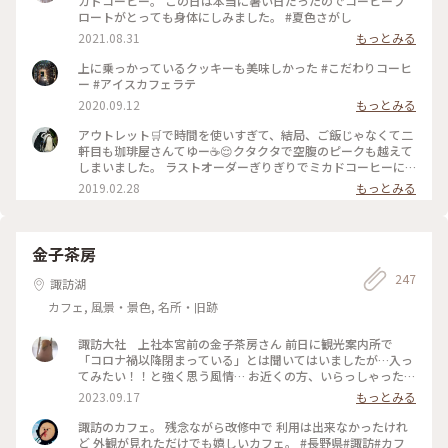
カドコーヒー。 この日は本当に暑い日だったのでコーヒーフ
ロートがとっても身体にしみました。 #夏色さがし
2021.08.31
もっとみる
上に乗っかっているクッキーも美味しかった #こだわりコーヒ
ー #アイスカフェラテ
2020.09.12
もっとみる
アウトレット🛒で時間を使いすぎて、結局、ご飯じゃなくて二
軒目も珈琲屋さんてゆー☕️😌クタクタで空腹のピークも越えて
しまいました。 ラストオーダーぎりぎりでミカドコーヒーに
すべり込み。 ｢ここは常連さんの席なので、普段は中々ご案内
2019.02.28
もっとみる
出来ないんですよ～☺️｣って。これから暖かくなってくるとほ
ぼ座れないんですと。平日の閉店ぎりぎりに感謝！ あと、｢先
日、女子高生のお客さまが、お二人のこの写真をSNOW📷の🐭
ちゃんで撮られてました😅｣って💦 恐るべしJK💦 #軽井沢 #ミ
金子茶房
カドコーヒー #素敵な二人
247
諏訪湖
カフェ, 風景・景色, 名所・旧跡
諏訪大社 上社本宮前の金子茶房さん 前日に観光案内所で
「コロナ禍以降閉まっている」とは聞いてはいましたが…入っ
てみたい！！と強く思う風情… お近くの方、いらっしゃった
ら、再開の時、お知らそいただけたら嬉しいです♥️ #諏訪 #諏
2023.09.17
もっとみる
訪大社 #諏訪湖
諏訪のカフェ。 残念ながら改修中で 利用は出来なかったけれ
ど 外観が見れただけでも嬉しいカフェ。 #長野県#諏訪#カフ