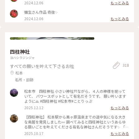
2024.12.06
もっとみる
彌生さん作品 奇抜✨
2024.12.06
もっとみる
四柱神社
ヨハシラジンジャ
318
すべての願いを叶えて下さるお社
松本
名所・旧跡
松本市 四柱神社 小さい神社⛩️ながら、４人の神様を祀って
いて、 パワースポットとして有名だそうです。 願い叶います
ように🙏 #四柱神社 #松本市#ことりっぷ
2025.12.12
もっとみる
【四柱神社】 松本駅から美ヶ原温泉までの道中気になる大き
な鳥居を発見しました👀 調べてみると四柱神社というあらゆ
る願いごとを叶えてくださる有名な神社さんだそうです✨ 「よ
はしら」と読むそうで「しちゅう」って読んじゃった💦 松本
2025.10.17
もっとみる
城から歩いて行ける距離だったので松本駅を目指すお散歩がて