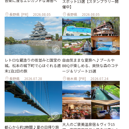
音楽に浸るエレガントな湯宿へ
スポット13選【スタンプラリー開
催中】
長野県
[PR]
2026.08.05
長野県
2026.08.05
レトロな蔵造りの街並みと国宝の
自由気ままな夏旅へ♪プールや
城。松本の城下町で心ほぐれる週
BBQが楽しめる、爽快な森のコテ
末1泊2日の旅
ージ＆リゾート15選
長野県
2026.07.28
栃木県
[PR]
2026.07.24
大人のご褒美温泉宿＆ヴィラ15
都心から約2時間♪夏の日帰り旅