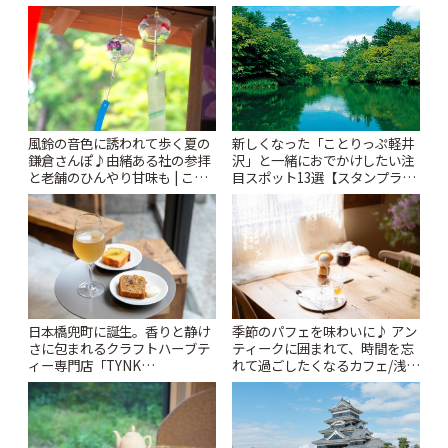
ぷ
札すぐのレトロ喫茶まで~ | こと
りっぷ
風鈴の音色に誘われて歩く夏の
新しくなった「ことりっぷ軽井
鎌倉さんぽ♪由緒ある社の参拝
沢」と一緒におでかけしたい注
と老舗のひんやり甘味も | こと
目スポット13選【スタンプラリ
りっぷ
ー開催中】 | ことりっぷ
日本橋兜町に誕生。香りと静け
季節のパフェを味わいに♪ アン
さに包まれるクラフトハーブテ
ティークに囲まれて、時間を忘
ィー専門店「TYNK
れて過ごしたくなるカフェ/浅草
Kabutocho」 | ことりっぷ
「annorum cafe」 | ことりっぷ