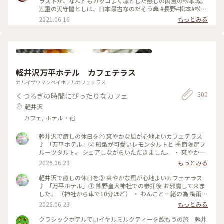
ラストが、なんともカッコよく凛とした感じの国宝の松本城。
五重の天守閣としは、日本最古なのだそう🏯 #長野#松本#松本
城#ライトアップ#自然にふれる
2021.06.16
もっとみる
軽井沢万平ホテル カフェテラス
カルイザワマンペイホテルカフェテラス
300
くつろぎの時間にぴったりなカフェ
軽井沢
カフェ, ホテル・宿
軽井沢で癒しの休日を④ 爽やかな風が心地よいカフェテラス
♪ 「万平ホテル」② 船型が可愛いレモンタルトと 季節限定フ
ルーツタルト。 シェアしながらいただきました。 ・ 爽やかな
風景を楽しみながら 贅沢なティータイムになりました。 #軽井
2026.06.23
もっとみる
沢 #万平ホテル #万平ホテルカフェテラス #カフェテラス
軽井沢で癒しの休日を③ 爽やかな風が心地よいカフェテラス
♪ 「万平ホテル」① 熊野皇大神社での参拝後 お邪魔して来ま
した。 （神社から車で10分ほど） ・ わんこと一緒の為 梅雨晴
れがほんとありがたく 軽井沢の爽やかな風を感じながら レモ
2026.06.23
もっとみる
ンタルトとフルーツタルト おいしいティータイムに♡ ・ #軽
井沢 #万平ホテル#カフェテラス#万平ホテルカフェテラス
クラシックホテルでロイヤルミルクティーを飲もうの旅 軽井