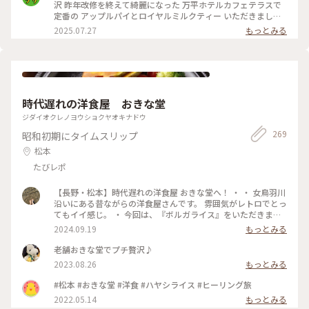
沢 昨年改修を終えて綺麗になった 万平ホテルカフェテラスで
定番の アップルパイとロイヤルミルクティー いただきました
かのジョン・レノン直伝といわれる ロイヤルミルクティーは
2025.07.27
もっとみる
ミルクの マイルドさがありながらもスッキリと 紅茶葉の香り
が際立ち 後味もさらりと 美味しい紅茶を飲んだという感じ
がします アップルパイも美味しくて大満足して ショップでク
ッキー缶を自分へのお土産に 買いました 綺麗！可愛い！そし
て美味しい！ 高かったのに美味しくて1種類ずつ一気に 食べて
しまいました
時代遅れの洋食屋 おきな堂
ジダイオクレノヨウショクヤオキナドウ
269
昭和初期にタイムスリップ
松本
たびレポ
【長野・松本】時代遅れの洋食屋 おきな堂へ！ ・ ・ 女鳥羽川
沿いにある昔ながらの洋食屋さんです。 雰囲気がレトロでとっ
てもイイ感じ。 ・ 今回は、『ボルガライス』をいただきまし
た。 真ん中にオムライス左右にチキンカツとハヤシが乗って
2024.09.19
もっとみる
います。 チキンカツには味がしっかりついていて、オムライス
との相性👍ハヤシも濃いめの味でオムライスとの相性👍とって
老舗おきな堂でプチ贅沢♪
も美味しかったです☆ ・ このお店、友達が連れてきてくれた
2023.08.26
もっとみる
んですが、私も誰かに紹介したいと思うお店でした。 ・ ・ #
松本市 #松本市ランチ #松本市ディナー #おきな堂 #ボルガラ
#松本 #おきな堂 #洋食 #ハヤシライス #ヒーリング旅
イス #松本城周辺 #松本駅周辺
2022.05.14
もっとみる