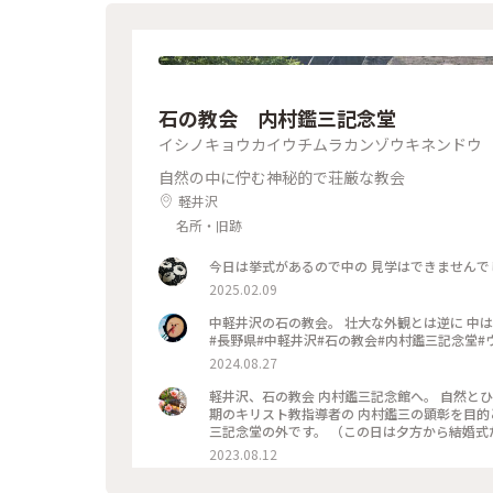
石の教会 内村鑑三記念堂
イシノキョウカイウチムラカンゾウキネンドウ
自然の中に佇む神秘的で荘厳な教会
軽井沢
名所・旧跡
今日は挙式があるので中の 見学はできませんでし
2025.02.09
中軽井沢の石の教会。 壮大な外観とは逆に 中は石と水でてきた まるで洞窟のような異空間。 ここが教会だなんて。
#長野県#中軽井沢#石の教会#内村鑑三記念堂#
2024.08.27
軽井沢、石の教会 内村鑑三記念館へ。 自然と
期のキリスト教指導者の 内村鑑三の顕彰を目的
三記念堂の外です。 （この日は夕方から結婚式
敵でした✨） 独特のフォルムは、 アメリカ人
2023.08.12
スは女性を 象徴しているそうです。 自然と調和
念館 #軽井沢 #カメラ旅 #私のことりっぷ旅 #