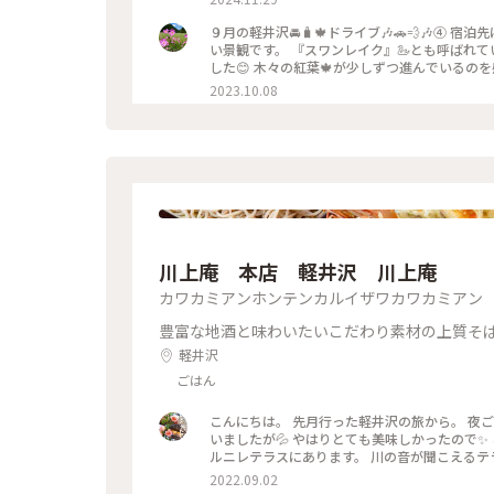
９月の軽井沢🚘️🧳🍁ドライブ🎶🚗💨🎶④ 宿泊先に🚘️を止めて『雲場池』までお散歩🚶‍♀️✨ 水面に周囲の木々が映る美し
い景観です。 『スワンレイク』🦢とも呼ばれています。 散策路を歩きながらのんびりと景色を
した😊 木々の紅葉🍁が少しずつ進んでいるのを感じま
っぷ旅 #秋さんぽ #軽井沢 #雲場池 #スワンレ
2023.10.08
川上庵 本店 軽井沢 川上庵
カワカミアンホンテンカルイザワカワカミアン
豊富な地酒と味わいたいこだわり素材の上質そ
軽井沢
ごはん
こんにちは。 先月行った軽井沢の旅から。 夜
いましたが💦 やはりとても美味しかったので✨ 
ルニレテラスにあります。 川の音が聞こえるテ
灯され 雰囲気がありました。 どちらのお料理
2022.09.02
て とても美味しく頂きました♡ 店員さんにも良