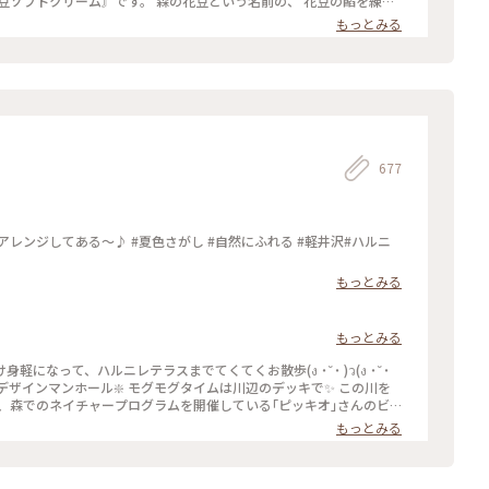
豆ソフトクリーム〙です。 森の花豆という名前の、 花豆の餡を練り
で、 すごく美味しかったです🥰🥰 【和泉屋 傳兵衛】
もっとみる
して、 食べて飲んての旅でし
井沢#ランチ#カレー#ソフトクリーム#お土産#OPPO撮影
677
し #自然にふれる #軽井沢#ハルニ
もっとみる
もっとみる
なって、ハルニレテラスまでてくてくお散歩(ง ˙˘˙ )ว(ง ˙˘˙
の池は、森でのネイチャープログラムを開催している｢ピッキオ｣さんのビ
ロナイズドスイミングを見る事が出来ました🤣 #わたしの旅#
もっとみる
長野 #ハルニレテラス#グリーン#マイナスイオン #おさんぽ#デザイ