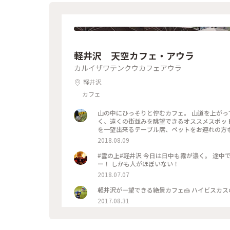
軽井沢 天空カフェ・アウラ
カルイザワテンクウカフェアウラ
軽井沢
カフェ
山の中にひっそりと佇むカフェ。 山道を上がっ
く、遠くの街並みを眺望できるオススメスポッ
を一望出来るテーブル席、ペットをお連れの方
ごすにはもってこいのカフェです。
2018.08.09
#雲の上#軽井沢 今日は日中も霧が濃く。 途中で
ー！ しかも人がほぼいない！
2018.07.07
軽井沢が一望できる絶景カフェ🍰 ハイビスカス
2017.08.31