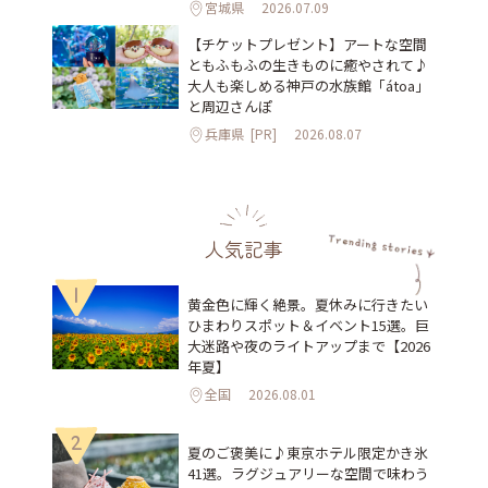
宮城県
2026.07.09
【チケットプレゼント】アートな空間
ともふもふの生きものに癒やされて♪
大人も楽しめる神戸の水族館「átoa」
と周辺さんぽ
兵庫県
[PR]
2026.08.07
人気記事
1
黄金色に輝く絶景。夏休みに行きたい
ひまわりスポット＆イベント15選。巨
大迷路や夜のライトアップまで【2026
年夏】
全国
2026.08.01
2
夏のご褒美に♪東京ホテル限定かき氷
41選。ラグジュアリーな空間で味わう