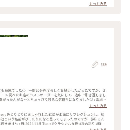
もっとみる
389
とっても綺麗でした😌 : 一周20分程度らしくお散歩したかったですが、せ
…☕️ 調べたお店のラストオーダーを気にして、途中で引き返しまし
だったんだな〜とちょっぴり残念な気持ちになりました🥲 : 雲場池
有料駐車場から歩きますので、事前に調べておくのがおすすめです！ :
もっとみる
#秋の彩り #軽井沢ドライブ #雲場池 #紅葉 #リフレクション #綺麗な景色 #軽
へ…🚗 : 色とりどりにおしゃれした紅葉が水面にリフレクションし、紅
雲場池という名前がぴったりだなと思ってしまったのですが…(笑) こん
🐾 : 📷:2024.11.5 Tue. : #クラシカルな街 #秋の彩り #軽井
麗な景色 #軽井沢 #長野 #milkのミルキーな毎日
もっとみる