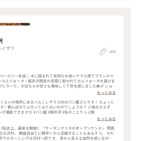
沢
ルイザワ
408
村ベーカリー本店🍞 木に囲まれて気持ちの良いテラス席でブランチ🍴
ンカルツォーネ！軽井沢限定の言葉に惹かれてカルツォーネを選びま
とろ〜り、かぼちゃの甘さも美味しくて秋を感じました🎃💕 ショ
買いたくなりましたが新宿に帰ったら買えるからなぁと眺めて我慢〜
もっとみる
沢村 #本店 #旧軽井沢 #緑がきれい #緑に囲まれて #ブランチ #カル
ことりっぷ
くらいの場所にあるハルニレテラス内のパン屋さんです！ ちょっと
朝んぽがてら行ってみてはいかがでしょうか？ 小鳥のさえず
り、川のせせらぎに癒されながら、美味しいパンが堪能できます😊 #パン屋 #軽井沢 #私のことりっぷ旅
もっとみる
サーモンマリネのオープンサンド」 雰囲
なる沢村。 朝食目当てに朝早くから混雑することもあるそう。 それ
沢でのモーニングは沢村一択です。 窓から見える自然を感じながら