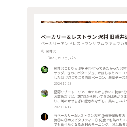
ベーカリー＆レストラン 沢村 旧軽井
ベーカリーアンドレストランサワムラキュウカ
軽井沢
ごはん, カフェ, パン
軽井沢ことりっぷ🐦️🍁② 行ってみたかった沢
サラダ、きのこポタージュ、かぼちゃとベーコ
した😋♡♫ごろごろ肉厚ベーコン、濃厚チーズが
ーケースは横に長〜くてパンの品揃えも豊富で
2024.10.28
😊💓 #沢村ベーカリー #ベーカリー＆レストラン
ツォーネ #ベーカリー #軽井沢 #限定 #軽井沢
星野リゾートエリア、ホテルから歩いて徒歩5分
お高めだけど、朝7時から開いてるのは助かります！
2023.04.17
🍴ベーカリー&レストラン沢村 @長野県軽井沢 《私史上、最幸な朝食》 「
気◎味◎ホスピタリティー◎ 何度でも訪れたく
でも食べたくなる沢村のモーニング。 私は軽井