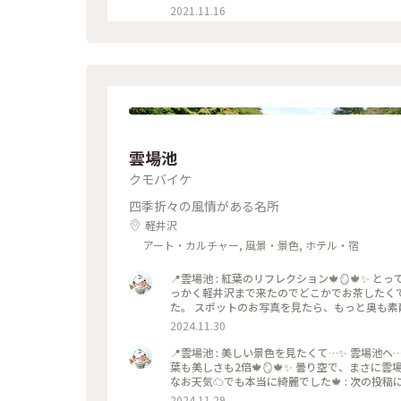
落ち着ける空間です。 #軽井沢 #軽井沢モーニング #軽井沢カフェ #軽井沢パン #パン #モーニング #私のこと
2021.11.16
りっぷ
雲場池
クモバイケ
四季折々の風情がある名所
軽井沢
アート・カルチャー, 風景・景色, ホテル・宿
📍雲場池 : 紅葉のリフレクション🍁🪞🍁✨ 
っかく軽井沢まで来たのでどこかでお茶したくて
た。 スポットのお写真を見たら、もっと奥も素敵
は専用駐車場はありません💡 車で向かう際は
2024.11.30
📷:2024.11.5 Tue. : #クラシカルな街 
井沢 #長野 #milkのミルキーな毎日
📍雲場池 : 美しい景色を見たくて…✨ 雲場池
葉も美しさも2倍🍁🪞🍁✨ 曇り空で、まさに
なお天気☁️でも本当に綺麗でした🍁 : 次の投稿に続きます
沢ドライブ #雲場池 #紅葉 #リフレクション #綺
2024.11.29