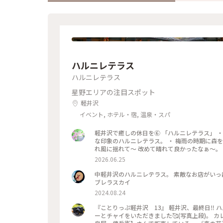
ハルニレテラス
ハルニレテラス
星野エリアの注目スポット
軽井沢
イベント, ホテル・宿, 温泉・スパ
軽井沢で癒しの休日を⑥ 「ハルニレテラス」 ・
な印象のハルニレテラス。 ・ 梅雨の時期に森を
れ風に揺れて〜 改めて晴れて良かったなぁ〜。
た。 （週末はどうなっちゃうの？） #ひみつの絶
2026.06.25
中軽井沢のハルニレテラス。 素敵なお店がいっぱいで ついついお買い物。 #長野県#中軽井沢#ハルニレテラス#アン
ブレラスカイ
2024.08.24
『ことりっぷ軽井沢 13』 軽井沢、最終日‼️ ハルニレテラスで、まずは、ランチ‼️‼️ サジロカフェで、 美味しいカレ
ーとチャイをいただきました🥰(写真上段)。 カレーを食べた後は、、 ソフトクリーム🍦🤣(写真右下)。 和菓子の【和