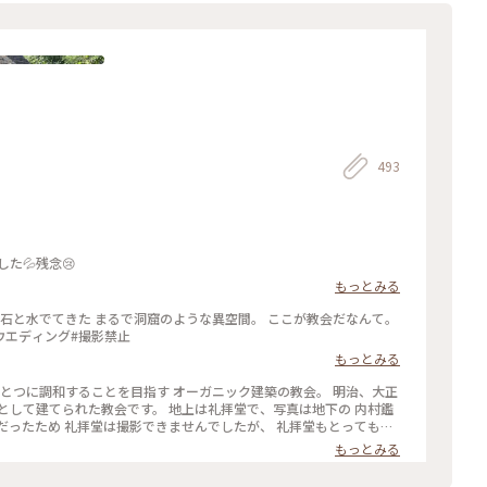
493
た💦残念😢
もっとみる
ウエディング#撮影禁止
もっとみる
ひとつに調和することを目指す オーガニック建築の教会。 明治、大正
として建てられた教会です。 地上は礼拝堂で、写真は地下の 内村鑑
だったため 礼拝堂は撮影できませんでしたが、 礼拝堂もとっても素
建築家ケンドリック・ケロッグの 手によるもので、 石は男性で、ガラ
もっとみる
した教会は 凛としてとても幻想的でした🌿 #石の教会 #内村鑑三記
美しい町 #オーガニック建築