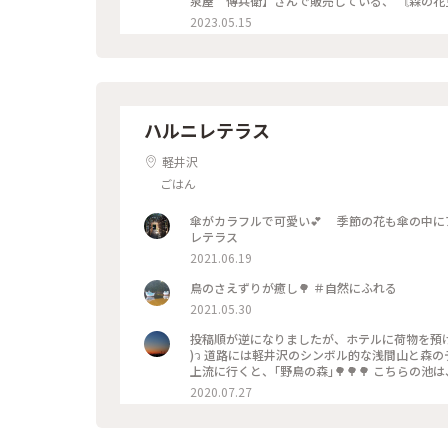
泉屋 傳兵衛】さんで販売している、 〘森の花
込んだソフトクリームで、 花豆の風味がするソフトクリーム
2023.05.15
さんと、 【丸山珈琲】さんでお土産を買って、 帰宅しました。 本当に、のんびり過ご
た😆😆 #私のことりっぷ旅#ことりっぷ軽
ハルニレテラス
軽井沢
ごはん
傘がカラフルで可愛い💕 季節の花も傘の中にアレンジしてある〜♪ #夏色さが
レテラス
2021.06.19
鳥のさえずりが癒し🌳 ＃自然にふれる
2021.05.30
投稿順が逆になりましたが、ホテルに荷物を預け身軽に
)ว 道路には軽井沢のシンボル的な浅間山と森のデザインマンホール❇️ モグモグタイムは川辺のデッキで✨ この川を
上流に行くと、｢野鳥の森｣🌳🌳🌳 こちら
ジターセンター🏡 プログラムにはない鴨たちのシンク
2020.07.27
涼しげスイーツ #ことりっぷ軽井沢#ことりっぷ
ンマンホール #うれしい時間#たのしい時間