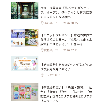
長野・浅間温泉「界 松本」がリニュー
アルオープン。信州ワインと音楽に浸
るエレガントな湯宿へ
長野県
[PR]
2026.08.05
【チケットプレゼント】水辺の世界か
ら浮世絵の世界へ。「広島もとまち水
族館」ではじまるアートさんぽ
広島県
[PR]
2026.07.31
【旅先診断】あなたの“いま”にぴった
りな旅先が見つかる♪
2026.05.15
【改訂版発売♪】「角館・盛岡」「仙
台」「鎌倉」「伊豆」「軽井沢」「伊
勢志摩」国内6エリアと海外1エリアが
リニューアル