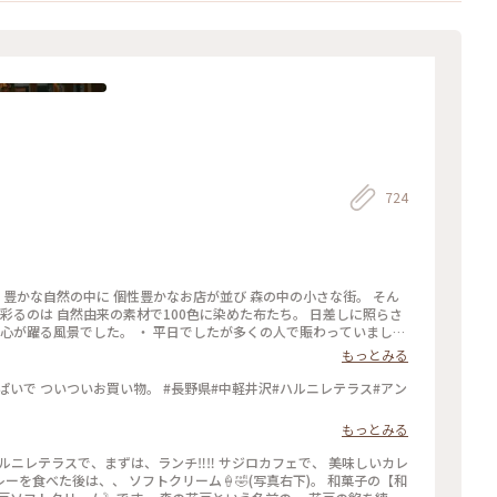
724
 豊かな自然の中に 個性豊かなお店が並び 森の中の小さな街。 そん
彩るのは 自然由来の素材で100色に染めた布たち。 日差しに照らさ
 心が躍る風景でした。 ・ 平日でしたが多くの人で賑わっていまし
景 #軽井沢 #ハルニレテラス
もっとみる
もっとみる