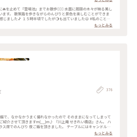
楽しむことができま
した🎵 １５時半頃でしたが🌖も出ていました😃 #私のことり
イク
もっとみる
376
ば
ご飯で、なかなかうまく撮れなかったので そのままになってしまって
ご紹介させて頂きますm(__)m♪ 『川上庵 せきれい橋店』さん。 ハ
ラス席でのんびり 夜ご飯を頂きました。 テーブルにはキャンドルが
もとても美味しかったのですが、 やはりお蕎麦、天ぷらもサクッとし
もっとみる
くして頂きましたm(__)m✨ またうかがいたいです✨ ごちそうさま