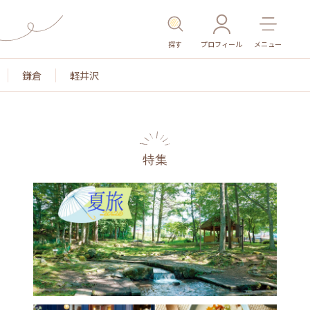
探す
プロフィール
メニュー
鎌倉
軽井沢
特集
色
名所・旧跡
温泉・スパ
その他施設
ごはん