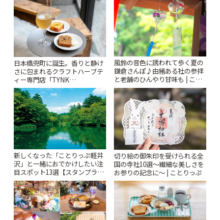
りっぷ
風鈴の音色に誘われて歩く夏の
日本橋兜町に誕生。香りと静け
鎌倉さんぽ♪由緒ある社の参拝
さに包まれるクラフトハーブテ
と老舗のひんやり甘味も | こと
ィー専門店「TYNK
りっぷ
Kabutocho」 | ことりっぷ
新しくなった「ことりっぷ軽井
切り絵の御朱印を受けられる全
沢」と一緒におでかけしたい注
国の寺社10選〜繊細な美しさを
目スポット13選【スタンプラリ
お参りの記念に〜 | ことりっぷ
ー開催中】 | ことりっぷ