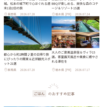
城。松本の城下町で心ほぐれる週
BBQが楽しめる、爽快な森のコテ
末1泊2日の旅
ージ＆リゾート15選
長野県
2026.07.28
栃木県
[PR]
2026.07.24
大人のご褒美温泉宿＆ヴィラ15
都心から約2時間♪夏の日帰り旅
選。客室露天風呂や美食に癒やさ
にぴったりの関東＆近郊観光スポ
れる滞在を
ット21選
群馬県
2026.07.20
栃木県
[PR]
2026.07.17
のおすすめ記事
ごはん