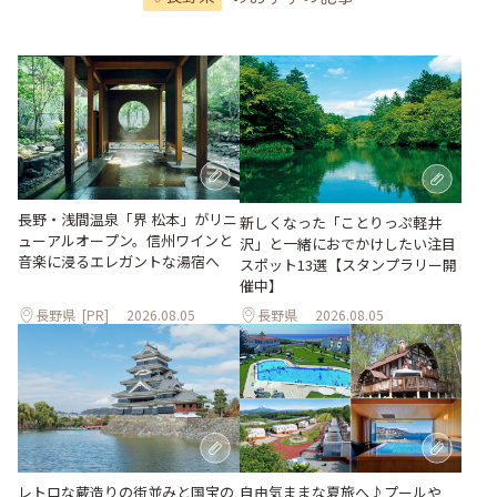
長野・浅間温泉「界 松本」がリニ
新しくなった「ことりっぷ軽井
ューアルオープン。信州ワインと
沢」と一緒におでかけしたい注目
音楽に浸るエレガントな湯宿へ
スポット13選【スタンプラリー開
催中】
長野県
[PR]
2026.08.05
長野県
2026.08.05
レトロな蔵造りの街並みと国宝の
自由気ままな夏旅へ♪プールや