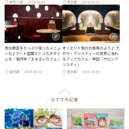
神奈川県
2026.08.02
東京都
2026.06.16
地元野菜をたっぷり使ったメニュ
オリエント急行の客車のよう♪ ア
ーも♪アート空間でくつろぎタイ
ガサ・クリスティーの世界に浸れ
ムを／高円寺「まぁるいカフェ」
るブックカフェ／神田「サロンク
リスティ」
東京都
2026.08.03
東京都
2026.04.08
おすすめ記事