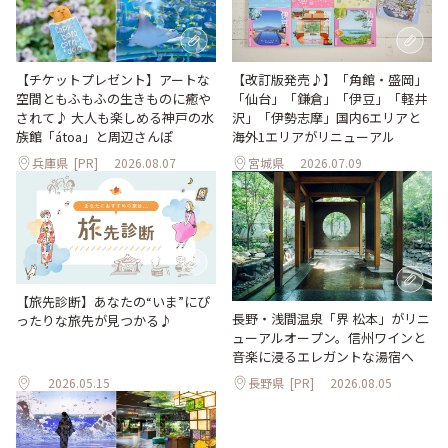
【改訂版発売♪】「角館・盛岡」
【チケットプレゼント】アートな
「仙台」「鎌倉」「伊豆」「軽井
空間ともふもふの生きものに癒や
沢」「伊勢志摩」国内6エリアと
されて♪ 大人も楽しめる神戸の水
海外1エリアがリニューアル
族館「átoa」と周辺さんぽ
兵庫県
[PR]
2026.08.07
宮城県
2026.07.09
【旅先診断】あなたの“いま”にぴ
長野・浅間温泉「界 松本」がリニ
ったりな旅先が見つかる♪
ューアルオープン。信州ワインと
音楽に浸るエレガントな湯宿へ
2026.05.15
長野県
[PR]
2026.08.05