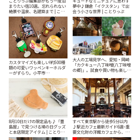
ことりっぷ編集部がもう一度泊
キュートなミニチュアに思わず
まりたい宿10選。忘れられない
夢中♪鎌倉「イクスタン」で出
絶景や温泉、名建築まで | こと
会う小さな世界 | ことりっぷ
りっぷ
大人の工場見学へ、愛知・岡崎
カスタマイズも楽しい!約500種
「カクキュー八丁味噌(八丁味噌
類の可愛いワッペンキーホルダ
の郷)」。試食や買い物も楽しみ
ーがずらり。小平市
♪ | ことりっぷ
「Kimamaya T&K」 | ことりっ
ぷ
8月10日だけの限定品も♪「豊
すべて東京駅から徒歩5分以内
島屋」で見つける鳩の日グッズ
♪駅近カフェ最新ガイド6選~重
と本店限定アイテム | ことりっ
要文化財の洋館カフェから、改
ぷ
札すぐのレトロ喫茶まで~ | こと