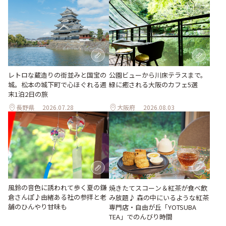
レトロな蔵造りの街並みと国宝の
公園ビューから川床テラスまで。
城。松本の城下町で心ほぐれる週
緑に癒される大阪のカフェ5選
末1泊2日の旅
長野県
2026.07.28
大阪府
2026.08.03
風鈴の音色に誘われて歩く夏の鎌
焼きたてスコーン＆紅茶が食べ飲
倉さんぽ♪由緒ある社の参拝と老
み放題♪ 森の中にいるような紅茶
舗のひんやり甘味も
専門店・自由が丘「YOTSUBA
TEA」でのんびり時間