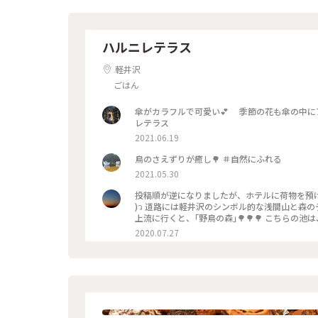
ハルニレテラス
軽井沢
ごはん
傘がカラフルで可愛い💕 季節の花も傘の中にアレンジしてある〜♪ #夏色さが
レテラス
2021.06.19
鳥のさえずりが癒し🌳 ＃自然にふれる
2021.05.30
投稿順が逆になりましたが、ホテルに荷物を預け身軽に
)ว 道路には軽井沢のシンボル的な浅間山と森のデザインマンホール❇️ モグモグタイムは川辺のデッキで✨ この川を
上流に行くと、｢野鳥の森｣🌳🌳🌳 こちら
ジターセンター🏡 プログラムにはない鴨たちのシンク
2020.07.27
涼しげスイーツ #ことりっぷ軽井沢#ことりっぷ
ンマンホール #うれしい時間#たのしい時間