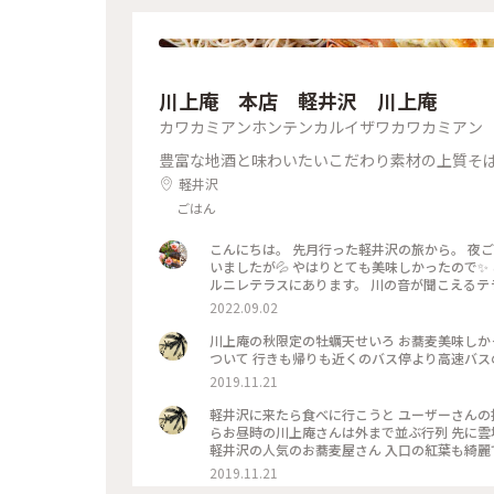
川上庵 本店 軽井沢 川上庵
カワカミアンホンテンカルイザワカワカミアン
豊富な地酒と味わいたいこだわり素材の上質そ
軽井沢
ごはん
こんにちは。 先月行った軽井沢の旅から。 夜
いましたが💦 やはりとても美味しかったので✨ 
ルニレテラスにあります。 川の音が聞こえるテ
灯され 雰囲気がありました。 どちらのお料理
2022.09.02
て とても美味しく頂きました♡ 店員さんにも良
でした。 ★2枚目はお豆腐、お塩や薬味で頂き
川上庵の秋限定の牡蠣天せいろ お蕎麦美味しかった 牡蠣の天ぷらも牡蠣好きにはたまらないぷりぷりの牡蠣が5個も
#川上庵 #ハルニレテラス #軽井沢 #軽井沢の旅
ついて 行きも帰りも近くのバス停より高速
2019.11.21
軽井沢に来たら食べに行こうと ユーザーさんの
らお昼時の川上庵さんは外まで並ぶ行列 先に雲
軽井沢の人気のお蕎麦屋さん 入口の紅葉も綺麗
2019.11.21