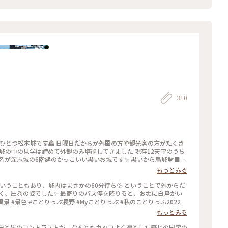
310
のひとつ松本城です🏯 日曜日だからか外国の方や観光客の方がたくさ
お城の中の見学は諦めて外観のみ堪能してきました 現存12天守のうち
名が深志城の6階建のかっこいい黒いお城です✨ 黒いから烏城🐦‍⬛と
にバスガイドさんが言いはじめたそうで正式な別名ではないそうです
もっとみる
すよねぇ☺️ お城の近くでコスモスが咲いているのも見つけました🌸
城 #国宝 #お城 #秋の信州推し事の旅2025 #秋の装い #松本 #こと
ということもあり、城内はまさかの60分待ち💦 ということで外からだ
よく、圧巻の姿でした✨ 最寄りのバス停を降りると、お堀に白鳥がい
 #風景 #景色 #ことりっぷ長野 #Myことりっぷ #私のことりっぷ2022
もっとみる
」 白と黒のコントラストが、なんともカッコよく凛とした感じの国宝の