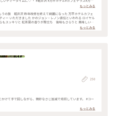
しいティータイムに♡ ・ #軽井沢 #万平ホテル#カフェテラス#万平
もっとみる
うの旅 軽井沢 昨年改修を終えて綺麗になった 万平ホテルカフェ
ョン・レノン直伝といわれる ロイヤル
らもスッキリと 紅茶葉の香りが際立ち 後味もさらりと 美味しい紅
美味しくて大満足して ショップでクッキー缶を自分へのお土産に 買
もっとみる
かったのに美味しくて1種類ずつ一気に 食べてしまいました
250
かけて手で回しながら、微妙なさじ加減で焙煎しています。 #コー
もっとみる