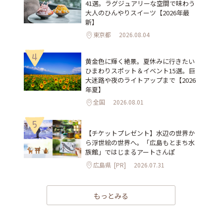
41選。ラグジュアリーな空間で味わう
大人のひんやりスイーツ【2026年最
新】
東京都
2026.08.04
4
黄金色に輝く絶景。夏休みに行きたい
ひまわりスポット＆イベント15選。巨
大迷路や夜のライトアップまで【2026
年夏】
全国
2026.08.01
5
【チケットプレゼント】水辺の世界か
ら浮世絵の世界へ。「広島もとまち水
族館」ではじまるアートさんぽ
広島県
[PR]
2026.07.31
もっとみる