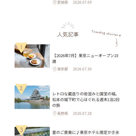
宮城県
2026.07.09
人気記事
1
【2026年7月】東京ニューオープン23
選
東京都
2026.07.30
2
レトロな蔵造りの街並みと国宝の城。
松本の城下町で心ほぐれる週末1泊2日
の旅
長野県
2026.07.28
3
夏のご褒美に♪東京ホテル限定かき氷