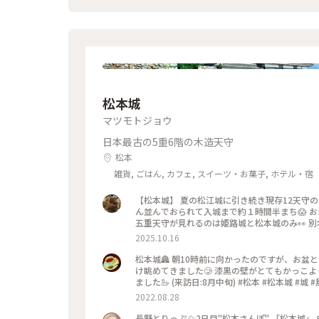
松本城
マツモトジョウ
日本最古の5重6階の木造天守
松本
雑貨, ごはん, カフェ, スイーツ・お菓子, ホテル・宿
【松本城】 夏の松江城に引き続き現存12天守
ん並んでおられて入城まで約１時間半まち😱 
五重天守が見れるのは姫路城と松本城のみ👀 別
も呼ばれているんですがそれは60年前くらい
2025.10.16
😳 やはりお堀とおっきい天守閣って絵になりま
秋ですねぇ🍂 （2025.9.21） #現存12天守 #国宝5
松本城🏯 朝10時前に向かったのですが、お盆
りっぷ長野
け眺めてきました🥲 漆黒の壁がとてもかっこ
ました🦢 (来訪日:8月中旬) #松本 #松本城 #城
2022.08.28
長野とりっぷ⛰2日目"松本さんぽ" 「松本城