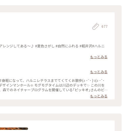
677
し #自然にふれる #軽井沢#ハルニ
もっとみる
もっとみる
なって、ハルニレテラスまでてくてくお散歩(ง ˙˘˙ )ว(ง ˙˘˙
の池は、森でのネイチャープログラムを開催している｢ピッキオ｣さんのビ
ロナイズドスイミングを見る事が出来ました🤣 #わたしの旅#
もっとみる
長野 #ハルニレテラス#グリーン#マイナスイオン #おさんぽ#デザイ