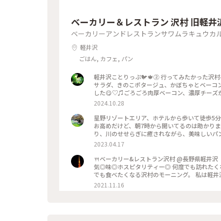
ベーカリー＆レストラン 沢村 旧軽井
ベーカリーアンドレストランサワムラキュウカ
軽井沢
ごはん, カフェ, パン
軽井沢ことりっぷ🐦️🍁② 行ってみたかった沢
サラダ、きのこポタージュ、かぼちゃとベーコ
した😋♡♫ごろごろ肉厚ベーコン、濃厚チーズが
ーケースは横に長〜くてパンの品揃えも豊富で
2024.10.28
😊💓 #沢村ベーカリー #ベーカリー＆レストラン
ツォーネ #ベーカリー #軽井沢 #限定 #軽井沢
星野リゾートエリア、ホテルから歩いて徒歩5分
お高めだけど、朝7時から開いてるのは助かります！
2023.04.17
🍴ベーカリー&レストラン沢村 @長野県軽井沢 《私史上、最幸な朝食》 「
気◎味◎ホスピタリティー◎ 何度でも訪れたく
でも食べたくなる沢村のモーニング。 私は軽井
落ち着ける空間です。 #軽井沢 #軽井沢モーニング #軽井沢カフェ #軽井沢パン #パン #モーニング #私のこと
2021.11.16
りっぷ