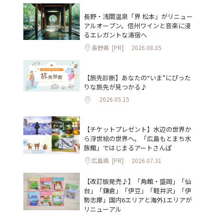
長野・浅間温泉「界 松本」がリニュー
アルオープン。信州ワインと音楽に浸
るエレガントな湯宿へ
長野県
[PR]
2026.08.05
【旅先診断】あなたの“いま”にぴった
りな旅先が見つかる♪
2026.05.15
【チケットプレゼント】水辺の世界か
ら浮世絵の世界へ。「広島もとまち水
族館」ではじまるアートさんぽ
広島県
[PR]
2026.07.31
【改訂版発売♪】「角館・盛岡」「仙
台」「鎌倉」「伊豆」「軽井沢」「伊
勢志摩」国内6エリアと海外1エリアが
リニューアル