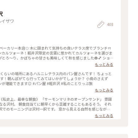
沢
ルイザワ
408
村ベーカリー本店🍞 木に囲まれて気持ちの良いテラス席でブランチ🍴
ンカルツォーネ！軽井沢限定の言葉に惹かれてカルツォーネを選びま
とろ〜り、かぼちゃの甘さも美味しくて秋を感じました🎃💕 ショ
買いたくなりましたが新宿に帰ったら買えるからなぁと眺めて我慢〜
もっとみる
沢村 #本店 #旧軽井沢 #緑がきれい #緑に囲まれて #ブランチ #カル
ことりっぷ
くらいの場所にあるハルニレテラス内のパン屋さんです！ ちょっと
朝んぽがてら行ってみてはいかがでしょうか？ 小鳥のさえず
り、川のせせらぎに癒されながら、美味しいパンが堪能できます😊 #パン屋 #軽井沢 #私のことりっぷ旅
もっとみる
サーモンマリネのオープンサンド」 雰囲
なる沢村。 朝食目当てに朝早くから混雑することもあるそう。 それ
沢でのモーニングは沢村一択です。 窓から見える自然を感じながら
もっとみる