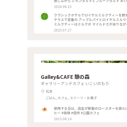
感じながら レモンタルトとフルーツタルト おい
ホテルカフェテラス
2026.06.23
クラシックホテルでロイヤルミルクティーを飲も
テラスで定番の アップルパイとロイヤルミルクティー いただきました かのジ
ミルクティーはミルクの マイルドさがありなが
茶を飲んだという感じがします アップルパイも
2025.07.27
いました 綺麗！可愛い！そして美味しい！ 高
Galley&CAFE 憩の森
ギャラリーアンドカフェ いこいのもり
松本
ごはん, カフェ, スイーツ・お菓子
使用する豆は、店主が鉄製のロースターを直火に
ヒー #珈琲 #信州 #公園カフェ
2015.08.14