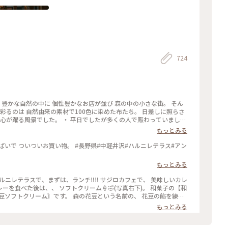
724
 豊かな自然の中に 個性豊かなお店が並び 森の中の小さな街。 そん
彩るのは 自然由来の素材で100色に染めた布たち。 日差しに照らさ
 心が躍る風景でした。 ・ 平日でしたが多くの人で賑わっていまし
景 #軽井沢 #ハルニレテラス
もっとみる
もっとみる
豆ソフトクリーム〙です。 森の花豆という名前の、 花豆の餡を練り
で、 すごく美味しかったです🥰🥰 【和泉屋 傳兵衛】
もっとみる
して、 食べて飲んての旅でし
井沢#ランチ#カレー#ソフトクリーム#お土産#OPPO撮影