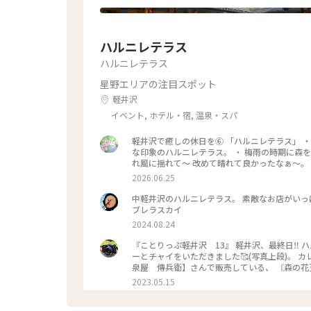
ハルニレテラス
ハルニレテラス
星野エリアの注目スポット
軽井沢
イベント, ホテル・宿, 温泉・スパ
軽井沢で癒しの休日を⑥ 「ハルニレテラス」 ・
な印象のハルニレテラス。 ・ 梅雨の時期に森を
れ風に揺れて〜 改めて晴れて良かったなぁ〜。
た。 （週末はどうなっちゃうの？） #ひみつの絶
2026.06.25
中軽井沢のハルニレテラス。 素敵なお店がいっぱいで ついついお買い物。 #長野県#中軽井沢#ハルニレテラス#アン
ブレラスカイ
2024.08.24
『ことりっぷ軽井沢 13』 軽井沢、最終日‼️ ハルニレテラスで、まずは、ランチ‼️‼️ サジロカフェで、 美味しいカレ
ーとチャイをいただきました🥰(写真上段)。 カレーを食べた後は、、 ソフトクリーム🍦🤣(写真右下)。 和菓子の【和
泉屋 傳兵衛】さんで販売している、 〘森の花
込んだソフトクリームで、 花豆の風味がするソフトクリーム
2023.05.15
さんと、 【丸山珈琲】さんでお土産を買って、 帰宅しました。 本当に、のんびり過ご
た😆😆 #私のことりっぷ旅#ことりっぷ軽