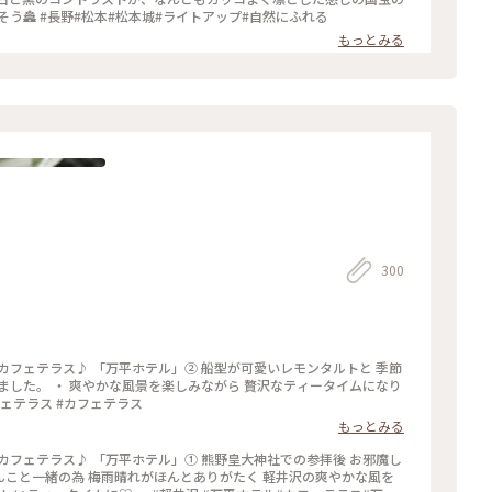
松本城。 五重の天守閣としは、日本最古なのだそう🏯 #長野#松本#松本城#ライトアップ#自然にふれる
もっとみる
300
カフェテラス♪ 「万平ホテル」② 船型が可愛いレモンタルトと 季節
ました。 ・ 爽やかな風景を楽しみながら 贅沢なティータイムになり
フェテラス #カフェテラス
もっとみる
カフェテラス♪ 「万平ホテル」① 熊野皇大神社での参拝後 お邪魔し
わんこと一緒の為 梅雨晴れがほんとありがたく 軽井沢の爽やかな風を