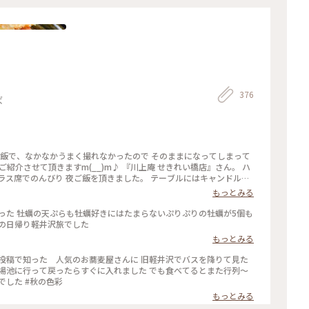
376
ば
ご飯で、なかなかうまく撮れなかったので そのままになってしまって
ご紹介させて頂きますm(__)m♪ 『川上庵 せきれい橋店』さん。 ハ
ラス席でのんびり 夜ご飯を頂きました。 テーブルにはキャンドルが
もとても美味しかったのですが、 やはりお蕎麦、天ぷらもサクッとし
もっとみる
くして頂きましたm(__)m✨ またうかがいたいです✨ ごちそうさま
ます。 ★3枚目は豚の角煮。とろとろでした。 #川上庵せきれい橋店
 #旅の思い出 #夏の思い出 #長野県 #旧軽井沢
バスの日帰り軽井沢旅でした
もっとみる
投稿で知った 人気のお蕎麦屋さんに 旧軽井沢でバスを降りて見た
場池に行って戻ったらすぐに入れました でも食べてるとまた行列〜
でした #秋の色彩
もっとみる