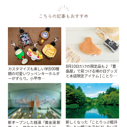
こちらの記事もおすすめ
8月10日だけの限定品も♪「豊
カスタマイズも楽しい!約500種
島屋」で見つける鳩の日グッズ
類の可愛いワッペンキーホルダ
と本店限定アイテム | ことりっ
ーがずらり。小平市
ぷ
「Kimamaya T&K」 | ことりっ
ぷ
新しくなった「ことりっぷ軽井
新オープンした銭湯「黄金湯 新
沢」と一緒におでかけしたい注
宿」へ。サウナとクラフトビー