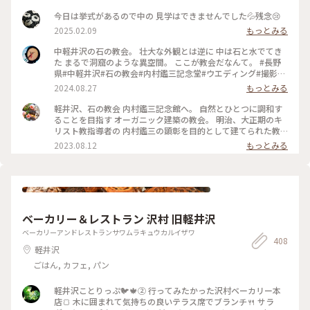
今日は挙式があるので中の 見学はできませんでした💦残念😢
2025.02.09
もっとみる
中軽井沢の石の教会。 壮大な外観とは逆に 中は石と水でてき
た まるで洞窟のような異空間。 ここが教会だなんて。 #長野
県#中軽井沢#石の教会#内村鑑三記念堂#ウエディング#撮影禁
止
2024.08.27
もっとみる
軽井沢、石の教会 内村鑑三記念館へ。 自然とひとつに調和す
ることを目指す オーガニック建築の教会。 明治、大正期のキ
リスト教指導者の 内村鑑三の顕彰を目的として建てられた教
会です。 地上は礼拝堂で、写真は地下の 内村鑑三記念堂の外
2023.08.12
もっとみる
です。 （この日は夕方から結婚式だったため 礼拝堂は撮影で
きませんでしたが、 礼拝堂もとっても素敵でした✨） 独特の
フォルムは、 アメリカ人建築家ケンドリック・ケロッグの 手
によるもので、 石は男性で、ガラスは女性を 象徴しているそ
うです。 自然と調和した教会は 凛としてとても幻想的でした
🌿 #石の教会 #内村鑑三記念館 #軽井沢 #カメラ旅 #私のことり
ベーカリー＆レストラン 沢村 旧軽井沢
っぷ旅 #美しい町 #オーガニック建築
ベーカリーアンドレストランサワムラキュウカルイザワ
408
軽井沢
ごはん, カフェ, パン
軽井沢ことりっぷ🐦️🍁② 行ってみたかった沢村ベーカリー本
店🍞 木に囲まれて気持ちの良いテラス席でブランチ🍴 サラ