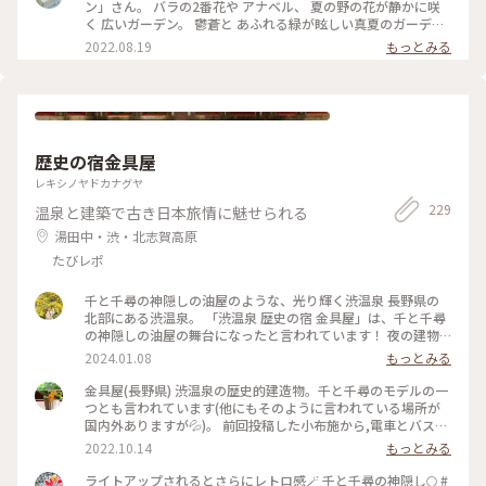
ン」さん。 バラの2番花や アナベル、 夏の野の花が静かに咲
#Myことりっぷ
く 広いガーデン。 鬱蒼と あふれる緑が眩しい真夏のガーデ
ン。 湖の周りを くるりとひとまわりも… 暑くて ちょっと足早
2022.08.19
もっとみる
に。。 ふと思い立っての 小さな旅、 もすこし涼しいはず？だ
ったんだけどな。。（笑） #夏旅#軽井沢#緑あふれる#軽井沢
レイクガーデン#避暑地のはずが笑#ゆるり花さんぽ#私のこと
りっぷ2022 #アートみたいな景色 #Myことりっぷ
歴史の宿金具屋
レキシノヤドカナグヤ
229
温泉と建築で古き日本旅情に魅せられる
湯田中・渋・北志賀高原
たびレポ
千と千尋の神隠しの油屋のような、光り輝く渋温泉 長野県の
北部にある渋温泉。 「渋温泉 歴史の宿 金具屋」は、千と千尋
の神隠しの油屋の舞台になったと言われています！ 夜の建物
は、本当に綺麗でした...！✨️ 渋温泉は、9つの外湯があり、「9
2024.01.08
もっとみる
湯めぐり」ができます！ 熱い温泉に浸かって、寒い外気にあた
って、綺麗な夜景を眺めて... そんな素敵な冬を過ごすことが出
金具屋(長野県) 渋温泉の歴史的建造物。千と千尋のモデルの一
来ました☃❄ #冬の旅 #ベストトリップ2023 #私のことりっぷ
つとも言われています(他にもそのように言われている場所が
旅 #渋温泉 #長野旅行 #金具屋
国内外ありますが💦)。 前回投稿した小布施から,電車とバスで
移動できる,ここ渋温泉。外湯めぐりもそれぞれの湯ごとに効
2022.10.14
もっとみる
能が異なるとされ,湯比べも楽しい温泉街です。是非とも小布
施の栗めぐりと共に秋を感じてほしいモデルルートです😊✨ #
ライトアップされるとさらにレトロ感🪄 千と千尋の神隠し🌕 #