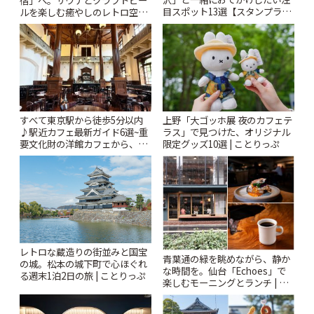
目スポット13選【スタンプラリ
ルを楽しむ癒やしのレトロ空間
ー開催中】 | ことりっぷ
| ことりっぷ
すべて東京駅から徒歩5分以内
上野「大ゴッホ展 夜のカフェテ
♪駅近カフェ最新ガイド6選~重
ラス」で見つけた、オリジナル
要文化財の洋館カフェから、改
限定グッズ10選 | ことりっぷ
札すぐのレトロ喫茶まで~ | こと
りっぷ
レトロな蔵造りの街並みと国宝
青葉通の緑を眺めながら、静か
の城。松本の城下町で心ほぐれ
な時間を。仙台「Echoes」で
る週末1泊2日の旅 | ことりっぷ
楽しむモーニングとランチ | こ
とりっぷ