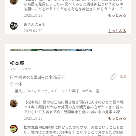
な鳥居を発見しました👀 調べてみると四柱神社というあらゆ
る願いごとを叶えてくださる有名な神社さんだそうです✨ 「よ
はしら」と読むそうで「しちゅう」って読んじゃった💦 松本
2025.10.17
もっとみる
城から歩いて行ける距離だったので松本駅を目指すお散歩がて
ら邪魔してきました🙏 こちらの鳩さんですが鳩さんのお豆が
夜さんぽ★彡
売られているからかとっても人慣れしているみたいで 餌やり
2025.04.30
もっとみる
している少年の頭や肩に鳩が群がっていてとても楽しそうでし
た🕊️ 境内の木々が少し色付いていてここでも秋を感じました
🍂 （2025.9.21） #神社 #狛犬 #鳩 #パワースポット #秋の信州
推し事の旅2025 #秋の装い #松本 #ことりっぷ長野
松本城
マツモトジョウ
310
日本最古の5重6階の木造天守
松本
雑貨, ごはん, カフェ, スイーツ・お菓子, ホテル・宿
【松本城】 夏の松江城に引き続き現存12天守のひとつ松本城
です🏯 日曜日だからか外国の方や観光客の方がたくさん並ん
でおられて入城まで約１時間半まち😱 お城の中の見学は諦め
て外観のみ堪能してきました 現存12天守のうち五重天守が見
2025.10.16
もっとみる
れるのは姫路城と松本城のみ👀 別名が深志城の6階建のかっこ
いい黒いお城です✨ 黒いから烏城🐦‍⬛とも呼ばれているんです
松本城🏯 朝10時前に向かったのですが、お盆ということもあ
がそれは60年前くらいにバスガイドさんが言いはじめたそうで
り、城内はまさかの60分待ち💦 ということで外からだけ眺め
正式な別名ではないそうです😳 やはりお堀とおっきい天守閣