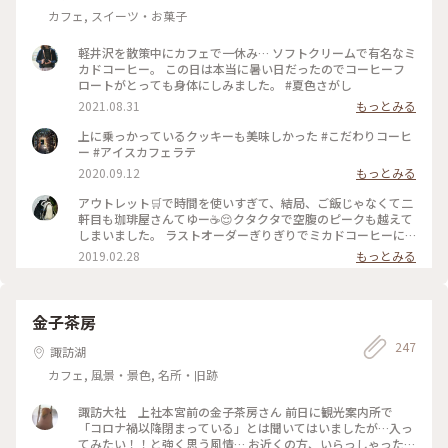
カフェ, スイーツ・お菓子
軽井沢を散策中にカフェで一休み… ソフトクリームで有名なミ
カドコーヒー。 この日は本当に暑い日だったのでコーヒーフ
ロートがとっても身体にしみました。 #夏色さがし
2021.08.31
もっとみる
上に乗っかっているクッキーも美味しかった #こだわりコーヒ
ー #アイスカフェラテ
2020.09.12
もっとみる
アウトレット🛒で時間を使いすぎて、結局、ご飯じゃなくて二
軒目も珈琲屋さんてゆー☕️😌クタクタで空腹のピークも越えて
しまいました。 ラストオーダーぎりぎりでミカドコーヒーに
すべり込み。 ｢ここは常連さんの席なので、普段は中々ご案内
2019.02.28
もっとみる
出来ないんですよ～☺️｣って。これから暖かくなってくるとほ
ぼ座れないんですと。平日の閉店ぎりぎりに感謝！ あと、｢先
日、女子高生のお客さまが、お二人のこの写真をSNOW📷の🐭
ちゃんで撮られてました😅｣って💦 恐るべしJK💦 #軽井沢 #ミ
金子茶房
カドコーヒー #素敵な二人
247
諏訪湖
カフェ, 風景・景色, 名所・旧跡
諏訪大社 上社本宮前の金子茶房さん 前日に観光案内所で
「コロナ禍以降閉まっている」とは聞いてはいましたが…入っ
てみたい！！と強く思う風情… お近くの方、いらっしゃった