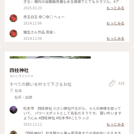
ぎる✨ 館内の自動販売機も水玉模様でとてもカラフル。#アー
トな景色#美術館
2025.03.23
もっとみる
赤玉白玉 🔴⚪🔴⚪ へぇ～
2024.12.06
もっとみる
彌生さん作品 奇抜✨
2024.12.06
もっとみる
四柱神社
ヨハシラジンジャ
318
すべての願いを叶えて下さるお社
松本
名所・旧跡
松本市 四柱神社 小さい神社⛩️ながら、４人の神様を祀って
いて、 パワースポットとして有名だそうです。 願い叶います
ように🙏 #四柱神社 #松本市#ことりっぷ
2025.12.12
もっとみる
【四柱神社】 松本駅から美ヶ原温泉までの道中気になる大き