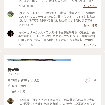
ダ、きのこポタージュ、かぼちゃとベーコンカルツォーネ！軽
井沢限定の言葉に惹かれてカルツォーネを選びました😋♡♫ご
2024.10.28
もっとみる
ろごろ肉厚ベーコン、濃厚チーズがとろ〜り、かぼちゃの甘さ
も美味しくて秋を感じました🎃💕 ショーケースは横に長〜く
星野リゾートエリア、ホテルから歩いて徒歩5分くらいの場所
てパンの品揃えも豊富で買いたくなりましたが新宿に帰ったら
にあるハルニレテラス内のパン屋さんです！ ちょっとお高め
買えるからなぁと眺めて我慢〜😊💓 #沢村ベーカリー #ベーカ
だけど、朝7時から開いてるのは助かります！朝んぽがてら行
リー＆レストラン沢村 #本店 #旧軽井沢 #緑がきれい #緑に囲
ってみてはいかがでしょうか？ 小鳥のさえずり、川のせせら
2023.04.17
もっとみる
まれて #ブランチ #カルツォーネ #ベーカリー #軽井沢 #限定 #
ぎに癒されながら、美味しいパンが堪能できます😊 #パン屋 #
軽井沢ことりっぷ
軽井沢 #私のことりっぷ旅
🍴ベーカリー&レストラン沢村 @長野県軽井沢 《私史上、最
幸な朝食》 「サーモンマリネのオープンサンド」 雰囲気◎味
◎ホスピタリティー◎ 何度でも訪れたくなる沢村。 朝食目当
てに朝早くから混雑することもあるそう。 それでも食べたくな
2021.11.16
もっとみる
る沢村のモーニング。 私は軽井沢でのモーニングは沢村一択で
す。 窓から見える自然を感じながら落ち着ける空間です。 #軽
井沢 #軽井沢モーニング #軽井沢カフェ #軽井沢パン #パ
ン #モーニング #私のことりっぷ
善光寺
ゼンコウジ
347
長野県を代表する古刹
長野・松代
名所・旧跡
【善光寺】 牛に引かれて善光寺詣りの言葉で有名な善光寺に
もお邪魔してきました🙏 数年前にもお参りした事があるんで