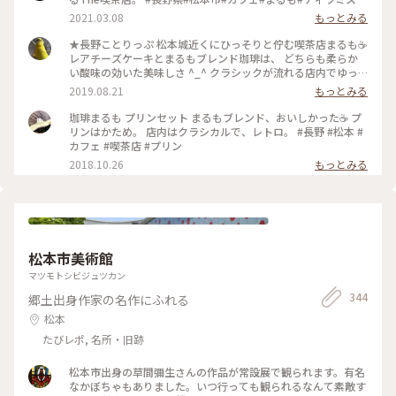
2021.03.08
もっとみる
★長野ことりっぷ 松本城近くにひっそりと佇む喫茶店まるも☕️
レアチーズケーキとまるもブレンド珈琲は、 どちらも柔らか
い酸味の効いた美味しさ ^_^ クラシックが流れる店内でゆっ
くり旅の計画たてました🙂 #旅のひととき #ことりっぷ長野 #
2019.08.21
もっとみる
珈琲
珈琲まるも プリンセット まるもブレンド、おいしかった☕️ プ
リンはかため。 店内はクラシカルで、レトロ。 #長野 #松本 #
カフェ #喫茶店 #プリン
2018.10.26
もっとみる
松本市美術館
マツモトシビジュツカン
344
郷土出身作家の名作にふれる
松本
たびレポ, 名所・旧跡
松本市出身の草間彌生さんの作品が常設展で観られます。有名
なかぼちゃもありました。いつ行っても観られるなんて素敵す