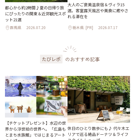
大人のご褒美温泉宿＆ヴィラ15
都心から約2時間♪夏の日帰り旅
選。客室露天風呂や美食に癒やさ
にぴったりの関東＆近郊観光スポ
れる滞在を
ット21選
群馬県
2026.07.20
栃木県
[PR]
2026.07.17
のおすすめ記事
たびレポ
【チケットプレゼント】水辺の世
休日のひとり散歩にも♪ 代々木エ
界から浮世絵の世界へ。「広島も
リアで巡る絶品ドーナツ＆ライフ
とまち水族館」ではじまるアート