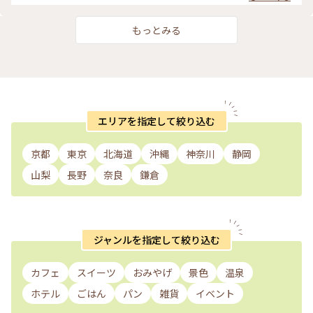
写真一番上のBCP(小瓶)とフルーツパウンドケーキの2つ。
子、焼き菓子をより多く製造するためにカフェはなくされ、現
BCPは美味しすぎて、小瓶ではすぐなくなってしまいました。
在コンフィチュールと焼き菓子の販売のみされているようで
フルーツパウンドケーキはフルーツもりもりのパウンドケー
す。コンフチュールはネットでお取り寄せ可能です。 ・ コン
もっとみる
キ。スパイスも少しきいた、他では食べたことがない味のパウ
フィチュールは、ルバーブ×ブラックベリーや、B.C.P.（バナ
ンドケーキ❤️美味しかったです(^^) ・ 写真真ん中の段の右の
ナ×カラメル×コショウ）、りんごやぶどうのジュレなどたく
くるみ砂糖ころもやくるみカラメルなんかも気になりました✨
さんあります。 ここのジャムは旬の果実を贅沢に使用しており
またいってみたいお店です✨ ・ #シェモモ #コンフチュール #
無添加で、フルーツとフルーツを組み合わせたものであった
パウンドケーキ #長野県 #ことりっぷ長野 #松本 #おみやげ #か
り、スパイスを使ったりしておられるので、他のジャム屋さん
わいい #電車旅
ではみられないような商品がたくさん。 季節によって、いろい
ろ変わるので、行くごとにどんなジャムがあるのか楽しみにな
ります。 ・ そして、ジャムは全て試食可能。試食したい種類
エリアを指定して絞り込む
を伝えると丁寧に小皿にとってくださり、お水も飲めるように
出してくださいました。私はルバーブのと、B.C.Pを選択。ど
んな味なんだろう？と食べてみると、ルバーブはほのかにスパ
京都
東京
北海道
沖縄
神奈川
静岡
イシー感。BCPはバナナカラメルがマッチしておいしー✨そし
て少し遅れてコショウがほんのりピリッとくる感じ✨ うううう
山梨
長野
奈良
鎌倉
まー❤️ ・ 私はこのBCPとパウンドケーキを買って帰りまし
た。 ジャムは軽井沢で買うつもりでいたけれど、どうしてもこ
ちらのジャムを買いたくて✨小瓶と大瓶があったので、小瓶に
しました😊小さいサイズがあるといろいろ試せるし、遠方に持
って帰るには荷物が重くなるから魅力的でした。 ただ、美味
ジャンルを指定して絞り込む
しすぎて、小瓶ではすぐなくなってしまったので、もっと食べ
たかったです.°(ಗдಗ。)°. ・ このお店は先日投稿したヒカリヤ
ヒガシさんから徒歩2.3分と近いかったです。ナワテ通り商店
カフェ
スイーツ
おみやげ
景色
温泉
街もほど近いので観光の際寄っておみやげ買われるならオスス
メです(^^) ・ #シェモモ #コンフチュール #長野県 #ことりっ
ホテル
ごはん
パン
雑貨
イベント
ぷ長野 #松本 #おみやげ #かわいい #電車旅 #からちゃんオスス
メ旅長野