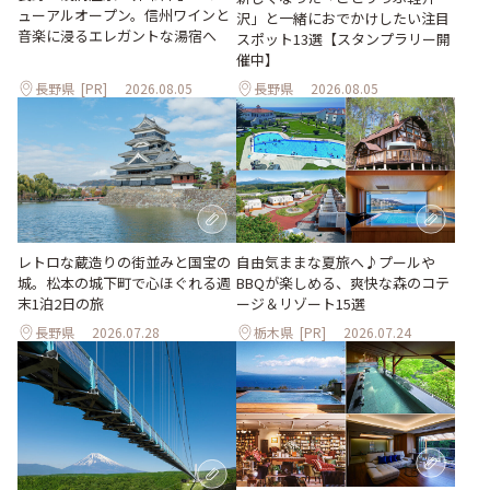
ューアルオープン。信州ワインと
沢」と一緒におでかけしたい注目
音楽に浸るエレガントな湯宿へ
スポット13選【スタンプラリー開
催中】
長野県
[PR]
2026.08.05
長野県
2026.08.05
レトロな蔵造りの街並みと国宝の
自由気ままな夏旅へ♪プールや
城。松本の城下町で心ほぐれる週
BBQが楽しめる、爽快な森のコテ
末1泊2日の旅
ージ＆リゾート15選
長野県
2026.07.28
栃木県
[PR]
2026.07.24