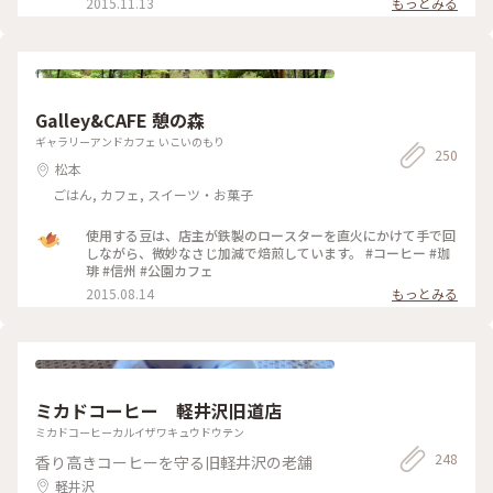
2015.11.13
もっとみる
たくて、翌朝ホテルで食べる用にお持ち帰りで頂きました🍑 ご
ろっと大きな桃が瑞々しく爽やかな甘さで、フロマージュクリ
ームも相まって夏にピッタリの爽やかな美味しさでした💕 ゆ
ったり落ち着いた雰囲気の店内で、お皿の金継ぎやお持ち帰り
の袋もとっても素敵で、美味しくて癒やしの時間になりました
☺️ (来店日:8月中旬) #松本 #カフェ #マフィン #コーヒー #トマ
ト #桃 #ことりっぷ長野 #Myことりっぷ #私のことりっぷ2022
Galley&CAFE 憩の森
ギャラリーアンドカフェ いこいのもり
250
松本
ごはん, カフェ, スイーツ・お菓子
使用する豆は、店主が鉄製のロースターを直火にかけて手で回
しながら、微妙なさじ加減で焙煎しています。 #コーヒー #珈
琲 #信州 #公園カフェ
2015.08.14
もっとみる
ミカドコーヒー 軽井沢旧道店
ミカドコーヒーカルイザワキュウドウテン
248
香り高きコーヒーを守る旧軽井沢の老舗
軽井沢