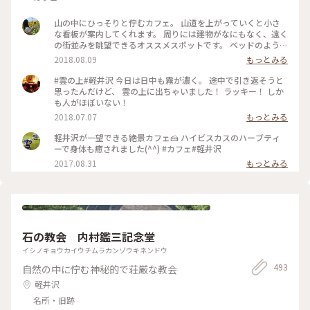
山の中にひっそりと佇むカフェ。 山道を上がっていくと小さ
な看板が案内してくれます。 周りには建物がなにもなく、遠く
の街並みを眺望できるオススメスポットです。 ベッドのように
寝転びながらゆったりできる席や綺麗な景色を一望出来るテー
2018.08.09
もっとみる
ブル席、ペットをお連れの方も安心なペット専用席もありま
す。 賑やかな街を離れてゆったりと過ごすにはもってこいのカ
#雲の上#軽井沢 今日は日中も霧が濃く。 途中で引き返そうと
フェです。
思ったんだけど、 雲の上に出ちゃいました！ ラッキー！ しか
も人がほぼいない！
2018.07.07
もっとみる
軽井沢が一望できる絶景カフェ🍰 ハイビスカスのハーブティ
ーで身体も癒されました(^^) #カフェ#軽井沢
2017.08.31
もっとみる
石の教会 内村鑑三記念堂
イシノキョウカイウチムラカンゾウキネンドウ
493
自然の中に佇む神秘的で荘厳な教会
軽井沢
名所・旧跡