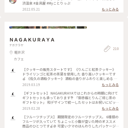
秋いろとりどり #Myことりっぷ #長野県 #渋温泉#金具屋#温泉
渋温泉 #金具屋 #Myことりっぷ
2022.05.21
もっとみる
ＮＡＧＡＫＵＲＡＹＡ
ナガクラヤ
210
軽井沢
カフェ
【クッキーの販売スタートです】 《りんごと紅茶クッキー》
ドライリンゴと紅茶の茶葉を使用した 香り高いクッキーです
🍎 《佐久の酒粕クッキー》 酒粕の香りがふわりと楽しめる ク
ラッカータイプのクッキーです♩ 《信州そば粉のスノーボー
2019.03.19
もっとみる
ルクッキー》 信州佐久産のそば粉を使ったふんわりサクサク
のスノーボールクッキーです🌿 3種類とも可愛い缶入りとなっ
【ギフトセット】 NAGAKURAYAではこれからの時期に向けて
ております！ 軽井沢の春ももうすぐそこに！ 出会いの季節の
ギフトセットも承っております💐 「御赤飯とりんご焙じ茶の
ギフトにも、 お出かけのお供にもピッタリです💐 店頭に並ん
ギフトセット」 和デザインで統一したセットはお祝いにピッ
でおりますので、 軽井沢のお土産にぜひどうぞ！ HPは現在作
タリ！ 晴れ着のメッセージカードを添えてみても可愛いです
2019.02.28
もっとみる
成中ですが、 店頭でお買い求めいただけますので ぜひお立ち
♩ お熨斗対応可能な商品もございますので ご希望がございま
寄りくださいね🏡 . NAGAKURAYA 営業時間 10:00～18:00 .
したらお気軽に仰ってくださいね！ ※御赤飯はご注文をいた
【フルーツチップス】 期間限定のフルーツチップス。 6種類の
#NAGAKURAYA #nagakuraya #ナガクラヤ #karuizawa #軽
だいてから 少々お時間をいただきますので 予めご了承くださ
フルーツが入っていて ちょこっと小腹が空いた時のオススメ
井沢 #nagano#長野 #sinsyu#信州 #雑貨#軽井沢雑貨 #軽井沢
いませ… NAGAKURAYA 営業時間 10:00～18:00
商品のひとつです🍎🍇 可愛いクマのほんわりしたパッケージ