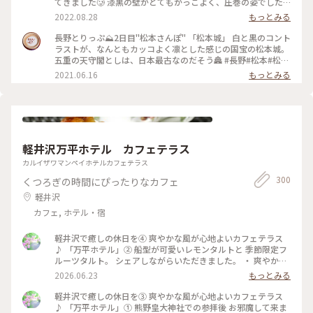
てきました🥲 漆黒の壁がとてもかっこよく、圧巻の姿でした✨
って絵になりますよねぇ☺️ お城の近くでコスモスが咲いてい
最寄りのバス停を降りると、お堀に白鳥がいました🦢 (来訪
2022.08.28
もっとみる
るのも見つけました🌸秋ですねぇ🍂 （2025.9.21） #現存12天
日:8月中旬) #松本 #松本城 #城 #風景 #景色 #ことりっぷ長野
守 #国宝5城 #国宝 #お城 #秋の信州推し事の旅2025 #秋の装い
#Myことりっぷ #私のことりっぷ2022
長野とりっぷ⛰2日目"松本さんぽ" 「松本城」 白と黒のコント
#松本 #ことりっぷ長野
ラストが、なんともカッコよく凛とした感じの国宝の松本城。
五重の天守閣としは、日本最古なのだそう🏯 #長野#松本#松本
城#ライトアップ#自然にふれる
2021.06.16
もっとみる
軽井沢万平ホテル カフェテラス
カルイザワマンペイホテルカフェテラス
300
くつろぎの時間にぴったりなカフェ
軽井沢
カフェ, ホテル・宿
軽井沢で癒しの休日を④ 爽やかな風が心地よいカフェテラス
♪ 「万平ホテル」② 船型が可愛いレモンタルトと 季節限定フ
ルーツタルト。 シェアしながらいただきました。 ・ 爽やかな
風景を楽しみながら 贅沢なティータイムになりました。 #軽井
2026.06.23
もっとみる
沢 #万平ホテル #万平ホテルカフェテラス #カフェテラス
軽井沢で癒しの休日を③ 爽やかな風が心地よいカフェテラス
♪ 「万平ホテル」① 熊野皇大神社での参拝後 お邪魔して来ま