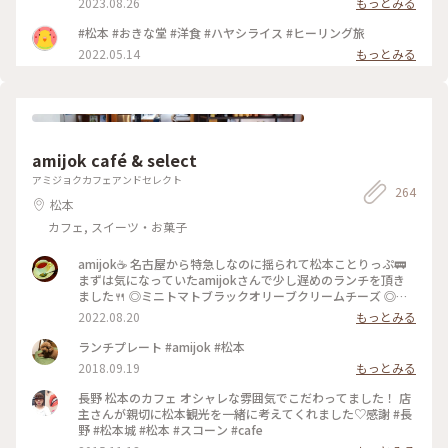
2023.08.26
もっとみる
んですが、私も誰かに紹介したいと思うお店でした。 ・ ・ #
松本市 #松本市ランチ #松本市ディナー #おきな堂 #ボルガラ
#松本 #おきな堂 #洋食 #ハヤシライス #ヒーリング旅
イス #松本城周辺 #松本駅周辺
2022.05.14
もっとみる
amijok café & select
アミジョクカフェアンドセレクト
264
松本
カフェ, スイーツ・お菓子
amijok☕ 名古屋から特急しなのに揺られて松本ことりっぷ🚃
まずは気になっていたamijokさんで少し遅めのランチを頂き
ました🍴 ◎ミニトマトブラックオリーブクリームチーズ ◎ド
リップコーヒーice ◎信州完熟桃フロマージュクリー厶 ショー
2022.08.20
もっとみる
ケースでマフィンを選んだのですが、実際にお皿に載って目の
前にすると、その大きさに驚きました😂 外カリッ中しっとり
ランチプレート #amijok #松本
ホロホロのマフィンに、甘さがギュッと詰まったミニトマト、
2018.09.19
もっとみる
オリーブの香りが絶妙です😋 軽く温めてくださったので中の
クリームチーズがとろっと熱くて、お好みでとお勧めしていた
長野 松本のカフェ オシャレな雰囲気でこだわってました！ 店
だいたオリーブオイルをかけたり、何パターンもの美味しさが
主さんが親切に松本観光を一緒に考えてくれました♡感謝 #長
楽しめました✨ ドリップコーヒーは酸味少なめで苦味がありつ
野 #松本城 #松本 #スコーン #cafe
つすっきり飲める美味しさ😊 桃のマフィンもどうしても食べ