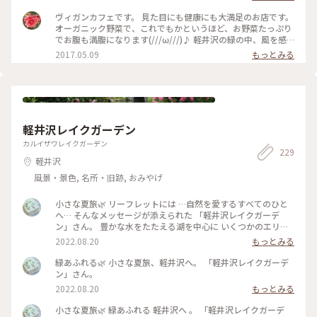
ヴィガンカフェです。 見た目にも健康にも大満足のお店です。
オーガニック野菜で、これでもかというほど、お野菜たっぷり
でお腹も満腹になります(///ω///)♪ 軽井沢の緑の中、風を感
じながら、ゆったり朝食が楽しめます❤ #かおる #野菜 #オ
2017.05.09
もっとみる
ーガニック野菜 #朝食 #軽井沢 #風 #緑 #カフェ #自
然
軽井沢レイクガーデン
カルイザワレイクガーデン
229
軽井沢
風景・景色, 名所・旧跡, おみやげ
小さな夏旅🌿 リーフレットには …自然を愛するすべてのひと
へ… そんなメッセージが添えられた 「軽井沢レイクガーデ
ン」さん。 豊かな水をたたえる湖を中心に いくつかのエリア
のある 広い広いガーデン。 湖にかかる めがね橋や架け橋を渡
2022.08.20
もっとみる
りながら、 夏の宿根草の咲く小道を 歩きながら、、 自然を心
いっぱい感じる ナチュラルガーデン。 途中の架け橋からの 青
緑あふれる🌿 小さな夏旅、軽井沢へ。 「軽井沢レイクガーデ
空が映り込んだ眺めの 美しいこと。。 バラのシーズンの見事
ン」さん。
さは… 想像するだけで 気持ちも華やぐ。 敷地内には、ショッ
2022.08.20
もっとみる
プやカフェ レストランのあるマナーハウスも。。 #夏旅#軽井
沢#軽井沢レイクガーデン#ナチュラルガーデン#緑あふれる#
小さな夏旅🌿 緑あふれる 軽井沢へ 。 「軽井沢レイクガーデ
ゆるり花さんぽ#私のことりっぷ2022 #アートみたいな景色