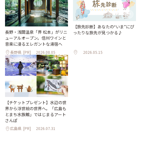
【旅先診断】あなたの“いま”にぴ
長野・浅間温泉「界 松本」がリニ
ったりな旅先が見つかる♪
ューアルオープン。信州ワインと
音楽に浸るエレガントな湯宿へ
長野県
[PR]
2026.08.05
2026.05.15
【チケットプレゼント】水辺の世
界から浮世絵の世界へ。「広島も
とまち水族館」ではじまるアート
さんぽ
広島県
[PR]
2026.07.31