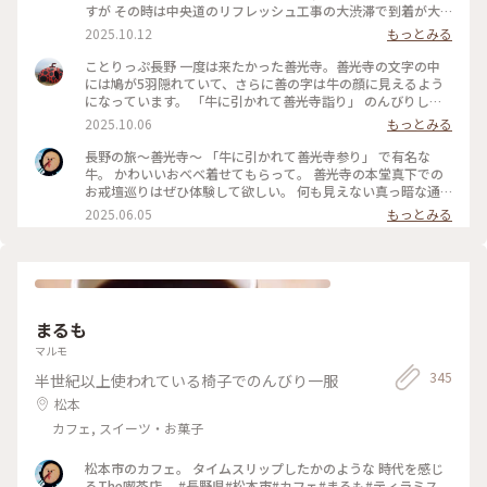
すが その時は中央道のリフレッシュ工事の大渋滞で到着が大
幅に遅れて仲見世通りは全てスルーだったのでリベンジ嬉しい
2025.10.12
もっとみる
です😊 びんずるさんを摩って本堂にお参りして御朱印をいた
だいて さて！仲見世通り行こうかー😆って時に警備員のおっ
ことりっぷ長野 一度は来たかった善光寺。善光寺の文字の中
ちゃんに声をかけられまして この日は秋の彼岸の初日だった
には鳩が5羽隠れていて、さらに善の字は牛の顔に見えるよう
のであとちょっと待つと法要を終えられた導師様が通りかかる
になっています。 「牛に引かれて善光寺詣り」 のんびりした
とのこと😳 更にもうちょっと待つと今度は法要に向かう上人
お詣りかなと思っていましたが、布を引っかけた牛を「走っ
2025.10.06
もっとみる
様が通られるそうなので両方に並んでお数珠頂戴をしていただ
て」追いかけたところ、善光寺にたどり着いてしまったという
けました🙏✨ 上人様や導師様が本堂での法要への行き帰りに
伝説でした。 いろいろと発見があって面白かったです。 #長野
長野の旅～善光寺～ 「牛に引かれて善光寺参り」 で有名な
参道に跪いた参拝者の方の頭を手に持った数珠で撫でて功徳を
#善光寺#お寺#牛#鳩
牛。 かわいいおべべ着せてもらって。 善光寺の本堂真下での
授けてくださるのがお数珠頂戴です📿 なんてステキなタイミ
お戒壇巡りはぜひ体験して欲しい。 何も見えない真っ暗な通
ング✨はじめて授けていただけました✨✨ 教えてくれた警備の
路を歩く 仏様と縁を結ぶ修行だそうです。 #長野県#長野市#善
2025.06.05
もっとみる
おっちゃんにも大感謝です(*´꒳`*) （2025.9.20） #お寺 #御朱
光寺#お戒壇巡り
印 #パワースポット #お地蔵さま #秋の信州推し事の旅2025 #
長野 #ことりっぷ長野
まるも
マルモ
345
半世紀以上使われている椅子でのんびり一服
松本
カフェ, スイーツ・お菓子
松本市のカフェ。 タイムスリップしたかのような 時代を感じ
るThe喫茶店。 #長野県#松本市#カフェ#まるも#ティラミス