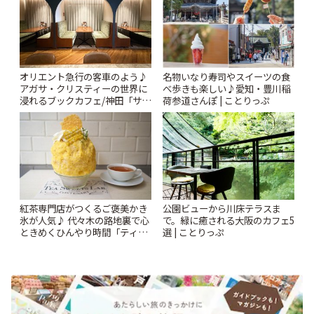
オリエント急行の客車のよう♪
名物いなり寿司やスイーツの食
アガサ・クリスティーの世界に
べ歩きも楽しい♪愛知・豊川稲
浸れるブックカフェ/神田「サロ
荷参道さんぽ | ことりっぷ
ンクリスティ」 | ことりっぷ
紅茶専門店がつくるご褒美かき
公園ビューから川床テラスま
氷が人気♪ 代々木の路地裏で心
で。緑に癒される大阪のカフェ5
ときめくひんやり時間「ティー
選 | ことりっぷ
スイーツ ラボ コンテナート」 |
ことりっぷ