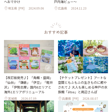
へおでかけ
戸内海ビュー～
埼玉県
[PR]
2024.09.06
広島県
2024.11.23
おすすめ記事
【改訂版発売♪】「角館・盛岡」
【チケットプレゼント】アートな
「仙台」「鎌倉」「伊豆」「軽井
空間ともふもふの生きものに癒や
沢」「伊勢志摩」国内6エリアと
されて♪ 大人も楽しめる神戸の水
海外1エリアがリニューアル
族館「átoa」と周辺さんぽ
宮城県
2026.07.09
兵庫県
[PR]
2026.08.07