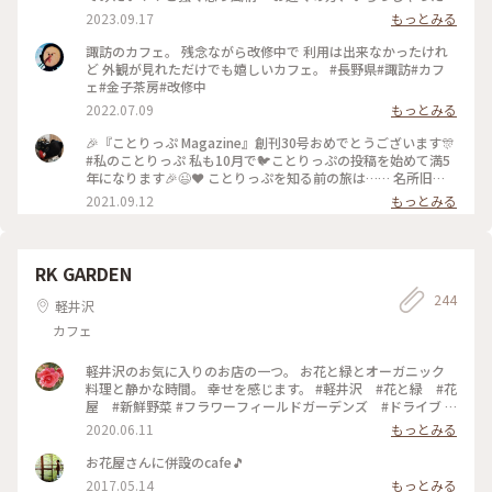
ら、再開の時、お知らそいただけたら嬉しいです♥️ #諏訪 #諏
2023.09.17
もっとみる
訪大社 #諏訪湖
諏訪のカフェ。 残念ながら改修中で 利用は出来なかったけれ
ど 外観が見れただけでも嬉しいカフェ。 #長野県#諏訪#カフ
ェ#金子茶房#改修中
2022.07.09
もっとみる
🎉『ことりっぷ Magazine』創刊30号おめでとうございます🎊
#私のことりっぷ 私も10月で🐦️ことりっぷの投稿を始めて満5
年になります🎉😉❤️ ことりっぷを知る前の旅は…… 名所旧
跡、寺社、古道、祭……などを巡るのに忙しく、疲れるとお茶
2021.09.12
もっとみる
しましょ……そんな旅でした。 ことりっぷを始めたばかりの
頃……⬆️の #金子茶房 の投稿を見たのです。 私が撮ると影絵み
たいになってしまうのですが、スポットを押すと素敵な投稿が
見られますよ(^_^)v ユーザーさんの投稿を見たときの衝撃🤩
RK GARDEN
うわっ(゜ロ゜; 何て素敵なカフェ☕️😌✨‼️ ちょうど諏訪大社巡
244
りをしたかったので、ここも予定に入れよう🎵 カフェを目的
軽井沢
にするなんて今までの旅にはなかったんですよ😆 それからの
カフェ
旅は、素敵なカフェや食事処を旅の計画に入れることにしまし
た。 それだけでも私の旅が変わったのかな〰️💕 ２回目のワク
チン接種が終了したので、これから活動開始です（~▽~＠）
軽井沢のお気に入りのお店の一つ。 お花と緑とオーガニック
♪♪♪ #諏訪大社上社本宮 #私のことりっぷ原点 #ここから旅
料理と静かな時間。 幸せを感じます。 #軽井沢 #花と緑 #花
が変わった
屋 #新鮮野菜 #フラワーフィールドガーデンズ #ドライブ #
オーガニックカフェレストラン #紫陽花
2020.06.11
もっとみる
お花屋さんに併設のcafe🎵
2017.05.14
もっとみる