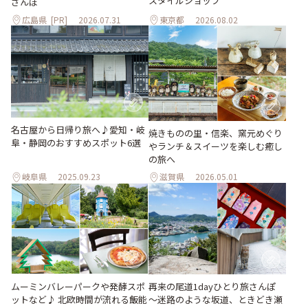
スタイルショップ
さんぽ
広島県
[PR]
2026.07.31
東京都
2026.08.02
名古屋から日帰り旅へ♪愛知・岐
焼きものの里・信楽、窯元めぐり
阜・静岡のおすすめスポット6選
やランチ＆スイーツを楽しむ癒し
の旅へ
岐阜県
2025.09.23
滋賀県
2026.05.01
ムーミンバレーパークや発酵スポ
再来の尾道1dayひとり旅さんぽ
ットなど♪ 北欧時間が流れる飯能
～迷路のような坂道、ときどき瀬