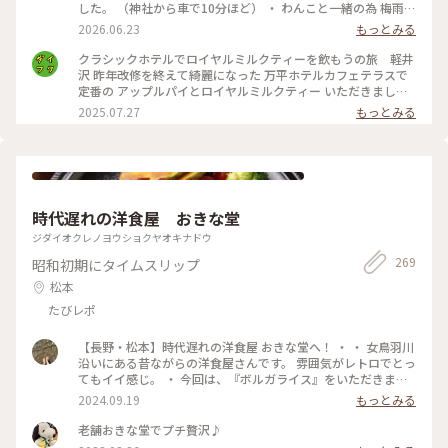
した。 （神社から車で10分ほど） ・ わんこと一緒の為 梅雨晴
れがほんとありがたく 軽井沢の爽やかな風を感じながら レモ
2026.06.23
もっとみる
ンタルトとフルーツタルト おいしいティータイムに♡ ・ #軽
井沢 #万平ホテル#カフェテラス#万平ホテルカフェテラス
クラシックホテルでロイヤルミルクティーを飲もうの旅 軽井
沢 昨年改修を終えて綺麗になった 万平ホテルカフェテラスで
定番の アップルパイとロイヤルミルクティー いただきました
かのジョン・レノン直伝といわれる ロイヤルミルクティーは
2025.07.27
もっとみる
ミルクの マイルドさがありながらもスッキリと 紅茶葉の香り
が際立ち 後味もさらりと 美味しい紅茶を飲んだという感じ
がします アップルパイも美味しくて大満足して ショップでク
ッキー缶を自分へのお土産に 買いました 綺麗！可愛い！そし
て美味しい！ 高かったのに美味しくて1種類ずつ一気に 食べて
しまいました
時代遅れの洋食屋 おきな堂
ジダイオクレノヨウショクヤオキナドウ
269
昭和初期にタイムスリップ
松本
たびレポ
【長野・松本】時代遅れの洋食屋 おきな堂へ！ ・ ・ 女鳥羽川
沿いにある昔ながらの洋食屋さんです。 雰囲気がレトロでとっ
てもイイ感じ。 ・ 今回は、『ボルガライス』をいただきまし
た。 真ん中にオムライス左右にチキンカツとハヤシが乗って
2024.09.19
もっとみる
います。 チキンカツには味がしっかりついていて、オムライス
との相性👍ハヤシも濃いめの味でオムライスとの相性👍とって
老舗おきな堂でプチ贅沢♪
も美味しかったです☆ ・ このお店、友達が連れてきてくれた