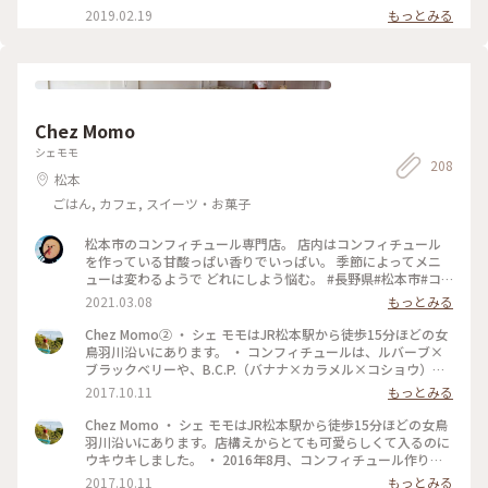
雑貨屋 #軽井沢雑貨屋さん #gift #ギフト #omiyage #お土産 #
#NAGAKURAYA #nagakuraya #ナガクラヤ #karuizawa #軽
にも注目！ 野菜チップスとセットにして ちょっとしたお土産
2019.02.19
もっとみる
ドライフラワー #ドライフラワーのある暮らし #新商品 #クッ
井沢 #雑貨 #軽井沢雑貨 #軽井沢雑貨屋 #軽井沢雑貨屋さん
やお礼にぜひどうぞ♩ NAGAKURAYA 営業時間 10:00～18:00
キー#スノーボール #クッキー缶 #apple#りんご #酒粕 #そば粉
#gift #ギフト #omiyage #お土産 #ドライフラワー #ドライフ
#NAGAKURAYA #nagakuraya #ナガクラヤ #karuizawa #軽
#そばの実
ラワーのある暮らし #お祝い #内祝い #giftset #ギフトセット
井沢 #雑貨 #軽井沢雑貨 #軽井沢雑貨屋 #軽井沢雑貨屋さん
#gift #ギフト #omiyage #お土産 #ドライフラワー #ドライフ
ラワーのある暮らし #fruitchips #フルーツチップス #果物チッ
プス 《↓インターネットからのご購入はこちらから↓》
Chez Momo
シェモモ
208
松本
ごはん, カフェ, スイーツ・お菓子
松本市のコンフィチュール専門店。 店内はコンフィチュール
を作っている甘酸っぱい香りでいっぱい。 季節によってメニ
ューは変わるようで どれにしよう悩む。 #長野県#松本市#コ
ンフィチュール専門店#Chez Momo#バナナとイチゴ#レモン
2021.03.08
もっとみる
とカシス
Chez Momo② ・ シェ モモはJR松本駅から徒歩15分ほどの女
鳥羽川沿いにあります。 ・ コンフィチュールは、ルバーブ×
ブラックベリーや、B.C.P.（バナナ×カラメル×コショウ）、
りんごやぶどうのジュレなどたくさんあります。 ここのジャム
2017.10.11
もっとみる
は旬の果実を贅沢に使用しており無添加で、フルーツとフルー
ツを組み合わせたものであったり、スパイスを使ったりしてお
Chez Momo ・ シェ モモはJR松本駅から徒歩15分ほどの女鳥
られるので、他のジャム屋さんではみられないような商品がた
羽川沿いにあります。店構えからとても可愛らしくて入るのに
くさん。 季節によって、いろいろ変わるので、行くごとにどん
ウキウキしました。 ・ 2016年8月、コンフィチュール作りを
なジャムがあるのか楽しみになります。 ・ 私が購入したのは
もう少し熱心に行いたいと言う事と以前から作っていた砂糖菓
2017.10.11
もっとみる