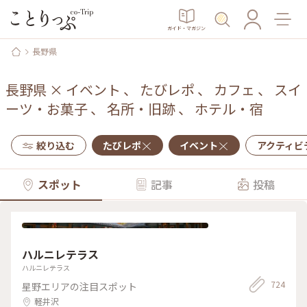
ガイド・マガジン
長野県
長野県
×
イベント
、
たびレポ
、
カフェ
、
スイ
ーツ・お菓子
、
名所・旧跡
、
ホテル・宿
絞り込む
たびレポ
イベント
アクティビ
スポット
記事
投稿
ハルニレテラス
ハルニレテラス
724
星野エリアの注目スポット
軽井沢