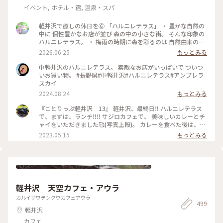
イベント, ホテル・宿, 温泉・スパ
軽井沢で癒しの休日を⑥ 「ハルニレテラス」 ・ 豊かな自然の
中に 個性豊かなお店が並び 森の中の小さな街。 そんな印象の
ハルニレテラス。 ・ 梅雨の時期に森を彩るのは 自然由来の素
材で100色に染めた布たち。 日差しに照らされ風に揺れて〜
2026.06.25
もっとみる
改めて晴れて良かったなぁ〜。 心が躍る風景でした。 ・ 平日
でしたが多くの人で賑わっていました。 （週末はどうなっち
中軽井沢のハルニレテラス。 素敵なお店がいっぱいで ついつ
ゃうの？） #ひみつの絶景 #軽井沢 #ハルニレテラス
いお買い物。 #長野県#中軽井沢#ハルニレテラス#アンブレラ
スカイ
2024.08.24
もっとみる
『ことりっぷ軽井沢 13』 軽井沢、最終日‼️ ハルニレテラス
で、まずは、ランチ‼️‼️ サジロカフェで、 美味しいカレーとチ
ャイをいただきました🥰(写真上段)。 カレーを食べた後は、、
ソフトクリーム🍦🤣(写真右下)。 和菓子の【和泉屋 傳兵衛】
2023.05.15
もっとみる
さんで販売している、 〘森の花豆ソフトクリーム〙です。 森
の花豆という名前の、 花豆の餡を練り込んだソフトクリーム
で、 花豆の風味がするソフトクリームで、 すごく美味しかっ
たです🥰🥰 【和泉屋 傳兵衛】さんと、 【丸山珈琲】さんで
お土産を買って、 帰宅しました。 本当に、のんびり過ごし
て、 食べて飲んての旅でした😆😆 #私のことりっぷ旅#ことり
軽井沢 天空カフェ・アウラ
っぷ軽井沢#ランチ#カレー#ソフトクリーム#お土産#OPPO撮
影
カルイザワテンクウカフェアウラ
499
軽井沢
カフェ