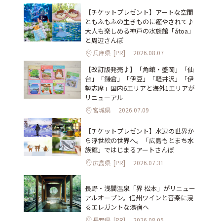
【チケットプレゼント】アートな空間
ともふもふの生きものに癒やされて♪
大人も楽しめる神戸の水族館「átoa」
と周辺さんぽ
兵庫県
[PR]
2026.08.07
【改訂版発売♪】「角館・盛岡」「仙
台」「鎌倉」「伊豆」「軽井沢」「伊
勢志摩」国内6エリアと海外1エリアが
リニューアル
宮城県
2026.07.09
【チケットプレゼント】水辺の世界か
ら浮世絵の世界へ。「広島もとまち水
族館」ではじまるアートさんぽ
広島県
[PR]
2026.07.31
長野・浅間温泉「界 松本」がリニュー
アルオープン。信州ワインと音楽に浸
るエレガントな湯宿へ
長野県
[PR]
2026.08.05