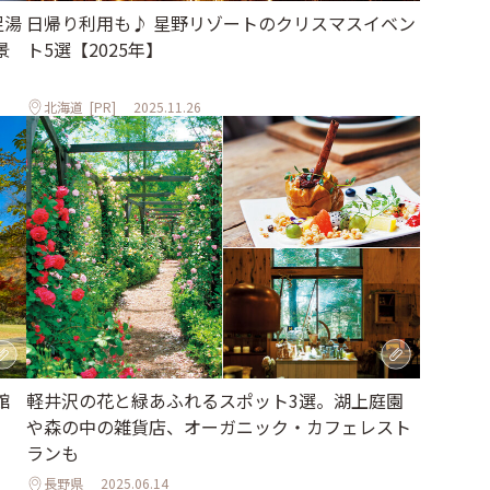
日帰り利用も♪ 星野リゾートのクリスマスイベン
足湯
ト5選【2025年】
景
北海道
[PR]
2025.11.26
軽井沢の花と緑あふれるスポット3選。湖上庭園
館
や森の中の雑貨店、オーガニック・カフェレスト
ランも
長野県
2025.06.14