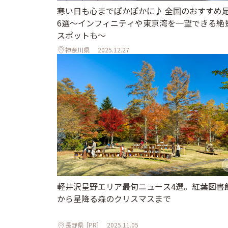
寒い日も心までぽかぽかに♪ 全国のおすすめ
6選～インフィニティや東京湾を一望できる絶
スポットも～
神奈川県
2025.12.27
軽井沢星野エリア最旬ニュース4選。紅葉図書
から星降る森のクリスマスまで
長野県
[PR]
2025.11.05