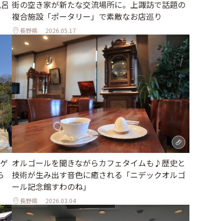
風呂
街の空き家が新たな交流場所に。上諏訪で話題の
複合施設「ポータリー」で素敵なお店巡り
長野県
2026.05.17
ゲ
オルゴールを聞きながらカフェタイムも♪歴史と
ら
技術が生み出す音色に癒される「ニデックオルゴ
ール記念館すわのね」
長野県
2026.03.04