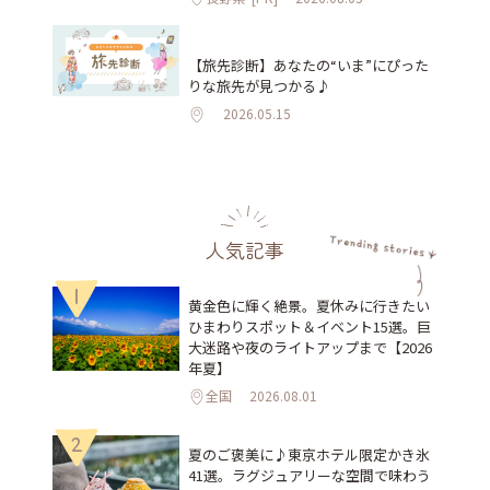
【旅先診断】あなたの“いま”にぴった
りな旅先が見つかる♪
2026.05.15
人気記事
1
黄金色に輝く絶景。夏休みに行きたい
ひまわりスポット＆イベント15選。巨
大迷路や夜のライトアップまで【2026
年夏】
全国
2026.08.01
2
夏のご褒美に♪東京ホテル限定かき氷
41選。ラグジュアリーな空間で味わう