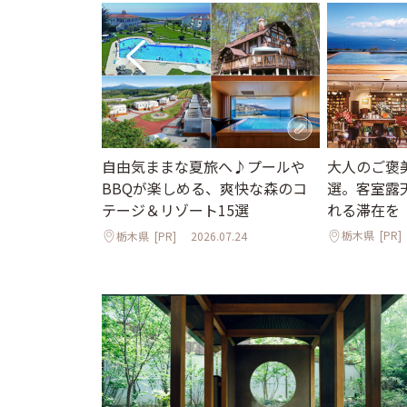
大人のご褒
自由気ままな夏旅へ♪プールや
選。客室露
BBQが楽しめる、爽快な森のコ
れる滞在を
テージ＆リゾート15選
栃木県
[PR]
栃木県
[PR]
2026.07.24