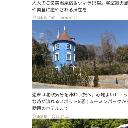
大人のご褒美温泉宿＆ヴィラ15選。客室露天
や美食に癒やされる滞在を
栃木県
[PR]
2026.07.17
週末は北欧気分を味わう旅へ。心地よいヒュッ
な時が流れるスポット6選｜ムーミンパークか
話題のホテルまで
東京都
2026.04.11