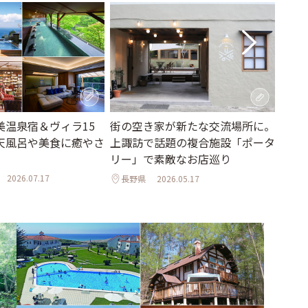
長野
美温泉宿＆ヴィラ15
街の空き家が新たな交流場所に。
ニュ
天風呂や美食に癒やさ
上諏訪で話題の複合施設「ポータ
と音
リー」で素敵なお店巡り
長野
2026.07.17
長野県
2026.05.17