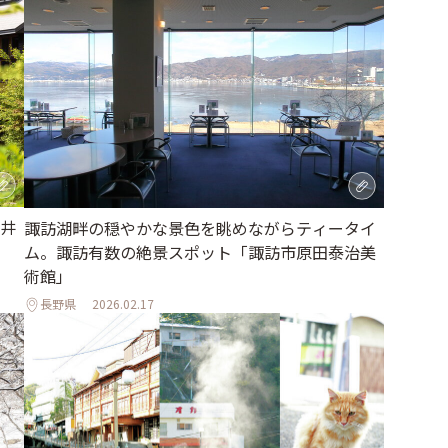
井
諏訪湖畔の穏やかな景色を眺めながらティータイ
ム。諏訪有数の絶景スポット「諏訪市原田泰治美
術館」
長野県
2026.02.17