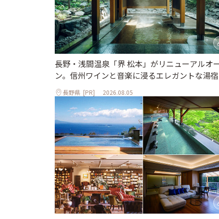
長野・浅間温泉「界 松本」がリニューアルオ
ン。信州ワインと音楽に浸るエレガントな湯宿
長野県
[PR]
2026.08.05