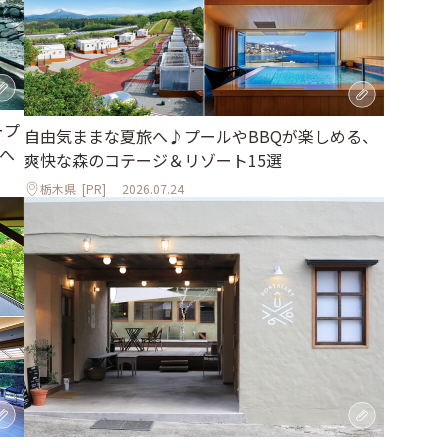
ープ
自由気ままな夏旅へ♪プールやBBQが楽しめる、
へ
爽快な森のコテージ＆リゾート15選
栃木県
[PR]
2026.07.24