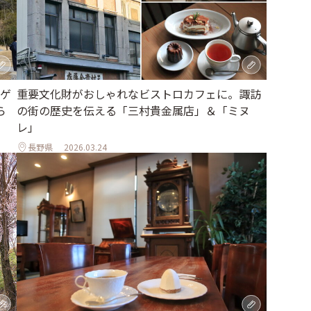
ゲ
重要文化財がおしゃれなビストロカフェに。諏訪
ら
の街の歴史を伝える「三村貴金属店」＆「ミヌ
レ」
長野県
2026.03.24