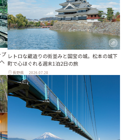
ープ
レトロな蔵造りの街並みと国宝の城。松本の城下
へ
町で心ほぐれる週末1泊2日の旅
長野県
2026.07.28