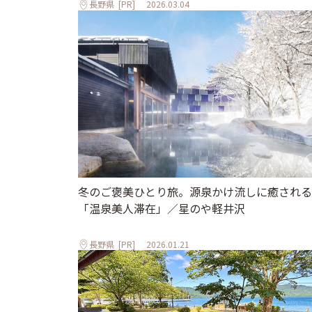
長野県
[PR]
2026.03.04
冬のご褒美ひとり旅。源泉かけ流しに癒される
「温泉美人滞在」／星のや軽井沢
長野県
[PR]
2026.01.21