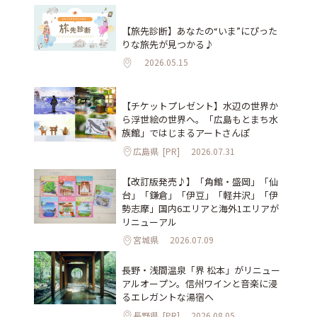
【旅先診断】あなたの“いま”にぴった
りな旅先が見つかる♪
2026.05.15
【チケットプレゼント】水辺の世界か
ら浮世絵の世界へ。「広島もとまち水
族館」ではじまるアートさんぽ
広島県
[PR]
2026.07.31
【改訂版発売♪】「角館・盛岡」「仙
台」「鎌倉」「伊豆」「軽井沢」「伊
勢志摩」国内6エリアと海外1エリアが
リニューアル
宮城県
2026.07.09
長野・浅間温泉「界 松本」がリニュー
アルオープン。信州ワインと音楽に浸
るエレガントな湯宿へ
長野県
[PR]
2026.08.05