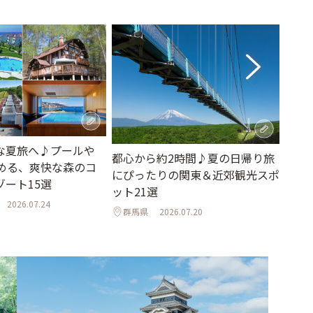
大人
な夏旅へ♪プールや
都心から約2時間♪夏の日帰り旅
選。
しめる、爽快な森のコ
にぴったりの関東＆近郊観光スポ
れる
ゾート15選
ット21選
栃木
2026.07.24
群馬県
2026.07.20