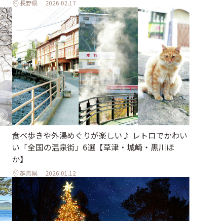
長野県
2026.02.17
食べ歩きや外湯めぐりが楽しい♪ レトロでかわい
い「全国の温泉街」6選【草津・城崎・黒川ほ
か】
群馬県
2026.01.12