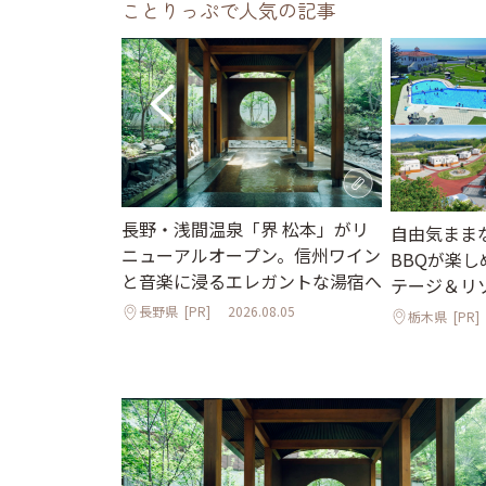
ことりっぷで人気の記事
長野・浅間温泉「界 松本」がリ
街並みと国宝の
自由気まま
ニューアルオープン。信州ワイン
で心ほぐれる週
BBQが楽
と音楽に浸るエレガントな湯宿へ
テージ＆リ
長野県
[PR]
2026.08.05
栃木県
[PR]