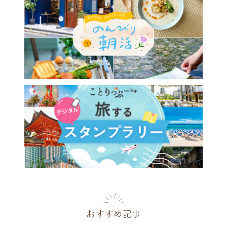
のご褒美温泉宿＆ヴィラ15
客室露天風呂や美食に癒やさ
滞在を
県
[PR]
2026.07.17
おすすめ記事