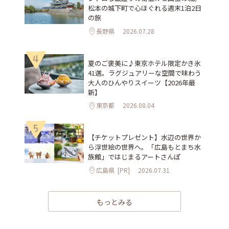
松本の城下町で心ほぐれる週末1泊2日
の旅
長野県
2026.07.28
4
夏のご褒美に♪東京ホテル限定かき氷
41選。ラグジュアリーな空間で味わう
大人のひんやりスイーツ【2026年最
新】
東京都
2026.08.04
5
【チケットプレゼント】水辺の世界か
ら浮世絵の世界へ。「広島もとまち水
族館」ではじまるアートさんぽ
広島県
[PR]
2026.07.31
もっとみる