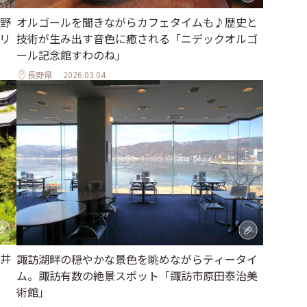
野
オルゴールを聞きながらカフェタイムも♪歴史と
リ
技術が生み出す音色に癒される「ニデックオルゴ
ール記念館すわのね」
長野県
2026.03.04
井
諏訪湖畔の穏やかな景色を眺めながらティータイ
ム。諏訪有数の絶景スポット「諏訪市原田泰治美
術館」