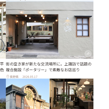
平
街の空き家が新たな交流場所に。上諏訪で話題の
色
複合施設「ポータリー」で素敵なお店巡り
長野県
2026.05.17