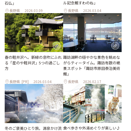
ル記念館すわのね」
石仏」
長野県
2026.03.09
長野県
2026.03.04
春の軽井沢へ。新緑の息吹にふれ
諏訪湖畔の穏やかな景色を眺めな
る「星のや軽井沢」5つの過ごし
がらティータイム。諏訪有数の絶
方
景スポット「諏訪市原田泰治美術
館」
長野県
[PR]
2026.03.04
長野県
2026.02.17
食べ歩きや外湯めぐりが楽しい♪
冬のご褒美ひとり旅。源泉かけ流