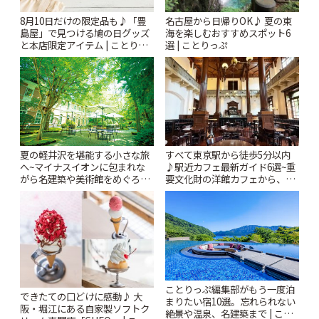
8月10日だけの限定品も♪「豊
名古屋から日帰りOK♪ 夏の東
島屋」で見つける鳩の日グッズ
海を楽しむおすすめスポット6
と本店限定アイテム | ことりっ
選 | ことりっぷ
ぷ
夏の軽井沢を堪能する小さな旅
すべて東京駅から徒歩5分以内
へ~マイナスイオンに包まれな
♪駅近カフェ最新ガイド6選~重
がら名建築や美術館をめぐろう
要文化財の洋館カフェから、改
~ | ことりっぷ
札すぐのレトロ喫茶まで~ | こと
りっぷ
ことりっぷ編集部がもう一度泊
できたての口どけに感動♪ 大
まりたい宿10選。忘れられない
阪・堀江にある自家製ソフトク
絶景や温泉、名建築まで | こと