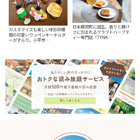
日本橋兜町に誕生。香りと静け
カスタマイズも楽しい!約500種
さに包まれるクラフトハーブテ
類の可愛いワッペンキーホルダ
ィー専門店「TYNK
ーがずらり。小平市
Kabutocho」 | ことりっぷ
「Kimamaya T&K」 | ことりっ
ぷ