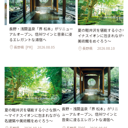
長野・浅間温泉「界 松本」がリニュー
。
夏の軽井沢を堪能する小さな
アルオープン。信州ワインと音楽に浸
2日
イナスイオンに包まれながら
るエレガントな湯宿へ
美術館をめぐろう～
長野県
[PR]
2026.08.05
長野県
2026.08.10
長野・浅間温泉「界 松本」がリニ
夏の軽井沢を堪能する小さな旅へ
ューアルオープン。信州ワインと
～マイナスイオンに包まれながら
音楽に浸るエレガントな湯宿へ
名建築や美術館をめぐろう～
長野県
2026.08.10
長野県
[PR]
2026.08.05