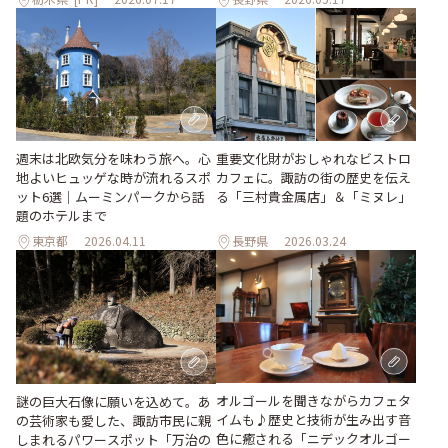
週末は北欧気分を味わう旅へ。心
重要文化財がおしゃれなビストロ
地よいヒュッゲな時が流れるスポ
カフェに。諏訪の街の歴史を伝え
ット6選｜ムーミンパークから話
る「三村貴金属店」＆「ミヌレ」
題のホテルまで
東京都
2026.04.11
長野県
2026.03.24
オルゴールを聞きながらカフェタ
謎の巨大石像に願いを込めて。あ
イムも♪歴史と技術が生み出す音
の芸術家も愛した、諏訪市民に親
色に癒される「ニデックオルゴー
しまれるパワースポット「万治の