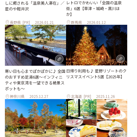
レトロでかわいい「全国の温泉
しに癒される「温泉美人滞在」／
街」6選【草津・城崎・黒川ほ
星のや軽井沢
か】
長野県
[PR]
2026.01.21
群馬県
2026.01.12
日帰り利用も♪ 星野リゾートのク
寒い日も心までぽかぽかに♪ 全国
リスマスイベント5選【2025年】
のおすすめ足湯6選～インフィニ
ティや東京湾を一望できる絶景ス
ポットも～
神奈川県
2025.12.27
北海道
[PR]
2025.11.26