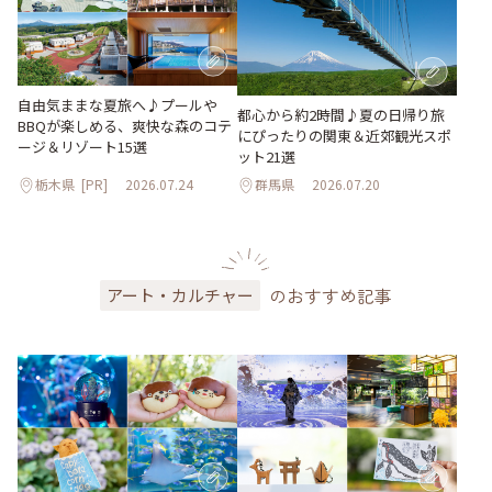
自由気ままな夏旅へ♪プールや
都心から約2時間♪夏の日帰り旅
BBQが楽しめる、爽快な森のコテ
にぴったりの関東＆近郊観光スポ
ージ＆リゾート15選
ット21選
栃木県
[PR]
2026.07.24
群馬県
2026.07.20
のおすすめ記事
アート・カルチャー