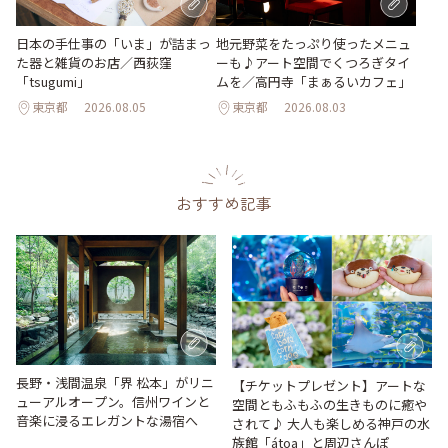
地元野菜をたっぷり使ったメニュ
日本の手仕事の「いま」が詰まっ
ーも♪アート空間でくつろぎタイ
た器と雑貨のお店／西荻窪
ムを／高円寺「まぁるいカフェ」
「tsugumi」
東京都
2026.08.05
東京都
2026.08.03
おすすめ記事
長野・浅間温泉「界 松本」がリニ
【チケットプレゼント】アートな
ューアルオープン。信州ワインと
空間ともふもふの生きものに癒や
音楽に浸るエレガントな湯宿へ
されて♪ 大人も楽しめる神戸の水
族館「átoa」と周辺さんぽ