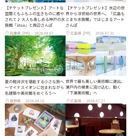
【チケットプレゼント】アートな
【チケットプレゼント】水辺の世
空間ともふもふの生きものに癒や
界から浮世絵の世界へ。「広島も
されて♪ 大人も楽しめる神戸の水
とまち水族館」ではじまるアート
族館「átoa」と周辺さんぽ
さんぽ
兵庫県
[PR]
2026.08.07
広島県
[PR]
2026.07.31
世界で最も美しい美術館に選出。
夏の軽井沢を堪能する小さな旅へ
瀬戸内の絶景に溶け込む、動く
～マイナスイオンに包まれながら
「下瀬美術館」へ
名建築や美術館をめぐろう～
長野県
2026.08.10
広島県
2026.07.27