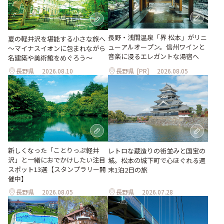
長野・浅間温泉「界 松本」がリニ
夏の軽井沢を堪能する小さな旅へ
ューアルオープン。信州ワインと
～マイナスイオンに包まれながら
音楽に浸るエレガントな湯宿へ
名建築や美術館をめぐろう～
長野県
2026.08.10
長野県
[PR]
2026.08.05
新しくなった「ことりっぷ軽井
レトロな蔵造りの街並みと国宝の
沢」と一緒におでかけしたい注目
城。松本の城下町で心ほぐれる週
スポット13選【スタンプラリー開
末1泊2日の旅
催中】
長野県
2026.08.05
長野県
2026.07.28