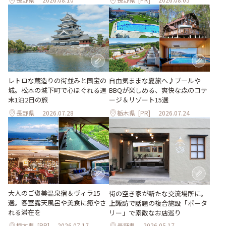
レトロな蔵造りの街並みと国宝の
自由気ままな夏旅へ♪プールや
城。松本の城下町で心ほぐれる週
BBQが楽しめる、爽快な森のコテ
末1泊2日の旅
ージ＆リゾート15選
長野県
2026.07.28
栃木県
[PR]
2026.07.24
大人のご褒美温泉宿＆ヴィラ15
街の空き家が新たな交流場所に。
選。客室露天風呂や美食に癒やさ
上諏訪で話題の複合施設「ポータ
れる滞在を
リー」で素敵なお店巡り
栃木県
[PR]
2026.07.17
長野県
2026.05.17