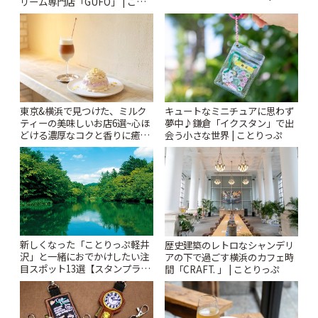
リーム専門店「GUFO」 | こと
りっぷ
りっぷ
東京&横浜で見つけた、ミルク
キュートなミニチュアに思わず
ティーの美味しいお店6選~心ほ
夢中♪鎌倉「イクスタン」で出
どける濃厚なコクと香りに癒や
会う小さな世界 | ことりっぷ
されるティータイム~ | ことりっ
ぷ
新しくなった「ことりっぷ軽井
歴史建築のレトロなシャンデリ
沢」と一緒におでかけしたい注
アの下で過ごす横浜のカフェ時
目スポット13選【スタンプラリ
間「CRAFT. 」 | ことりっぷ
ー開催中】 | ことりっぷ