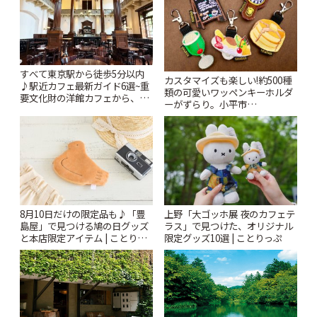
すべて東京駅から徒歩5分以内
カスタマイズも楽しい!約500種
♪駅近カフェ最新ガイド6選~重
類の可愛いワッペンキーホルダ
要文化財の洋館カフェから、改
ーがずらり。小平市
札すぐのレトロ喫茶まで~ | こと
「Kimamaya T&K」 | ことりっ
りっぷ
ぷ
8月10日だけの限定品も♪「豊
上野「大ゴッホ展 夜のカフェテ
島屋」で見つける鳩の日グッズ
ラス」で見つけた、オリジナル
と本店限定アイテム | ことりっ
限定グッズ10選 | ことりっぷ
ぷ