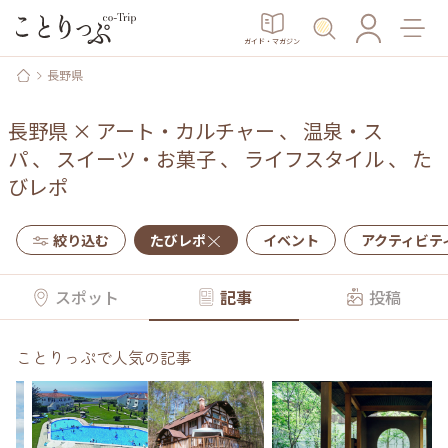
ガイド・マガジン
長野県
長野県
×
アート・カルチャー
、
温泉・ス
パ
、
スイーツ・お菓子
、
ライフスタイル
、
た
びレポ
絞り込む
たびレポ
イベント
アクティビテ
スポット
記事
投稿
ことりっぷで人気の記事