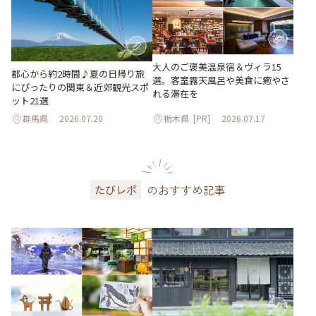
大人のご褒美温泉宿＆ヴィラ15
都心から約2時間♪夏の日帰り旅
選。客室露天風呂や美食に癒やさ
にぴったりの関東＆近郊観光スポ
れる滞在を
ット21選
群馬県
2026.07.20
栃木県
[PR]
2026.07.17
のおすすめ記事
たびレポ