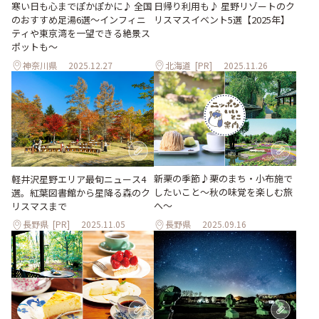
日帰り利用も♪ 星野リゾートのク
寒い日も心までぽかぽかに♪ 全国
リスマスイベント5選【2025年】
のおすすめ足湯6選～インフィニ
ティや東京湾を一望できる絶景ス
ポットも～
神奈川県
2025.12.27
北海道
[PR]
2025.11.26
新栗の季節♪栗のまち・小布施で
軽井沢星野エリア最旬ニュース4
したいこと～秋の味覚を楽しむ旅
選。紅葉図書館から星降る森のク
へ～
リスマスまで
長野県
[PR]
2025.11.05
長野県
2025.09.16