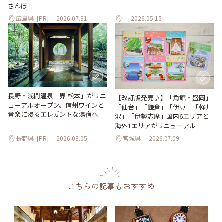
さんぽ
広島県
[PR]
2026.07.31
2026.05.15
長野・浅間温泉「界 松本」がリニ
【改訂版発売♪】「角館・盛岡」
ューアルオープン。信州ワインと
「仙台」「鎌倉」「伊豆」「軽井
音楽に浸るエレガントな湯宿へ
沢」「伊勢志摩」国内6エリアと
海外1エリアがリニューアル
長野県
[PR]
2026.08.05
宮城県
2026.07.09
こちらの記事もおすすめ