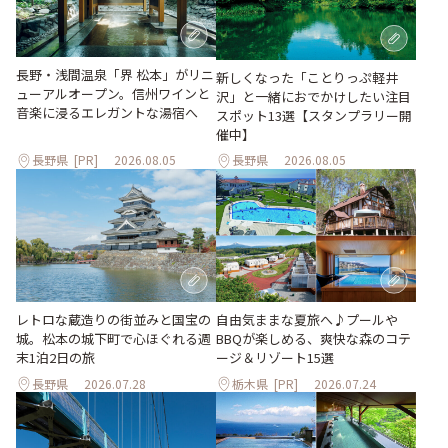
長野・浅間温泉「界 松本」がリニ
新しくなった「ことりっぷ軽井
ューアルオープン。信州ワインと
沢」と一緒におでかけしたい注目
音楽に浸るエレガントな湯宿へ
スポット13選【スタンプラリー開
催中】
長野県
[PR]
2026.08.05
長野県
2026.08.05
レトロな蔵造りの街並みと国宝の
自由気ままな夏旅へ♪プールや
城。松本の城下町で心ほぐれる週
BBQが楽しめる、爽快な森のコテ
末1泊2日の旅
ージ＆リゾート15選
長野県
2026.07.28
栃木県
[PR]
2026.07.24