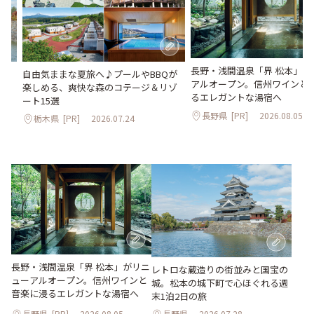
長野・浅間温泉「界 松本」が
。
自由気ままな夏旅へ♪プールやBBQが
アルオープン。信州ワインと
2日
楽しめる、爽快な森のコテージ＆リゾ
るエレガントな湯宿へ
ート15選
長野県
[PR]
2026.08.05
栃木県
[PR]
2026.07.24
長野・浅間温泉「界 松本」がリニ
レトロな蔵造りの街並みと国宝の
ューアルオープン。信州ワインと
城。松本の城下町で心ほぐれる週
音楽に浸るエレガントな湯宿へ
末1泊2日の旅
長野県
[PR]
2026.08.05
長野県
2026.07.28