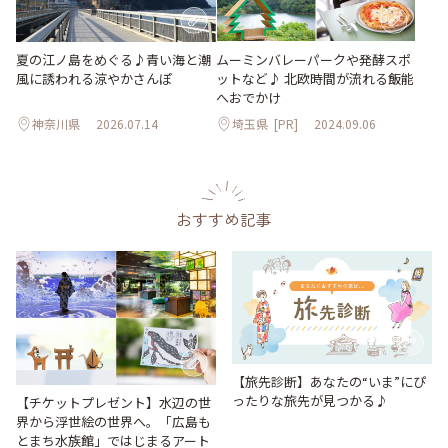
夏の江ノ島をめぐる♪青い海と潮
ムーミンバレーパークや発酵スポ
風に誘われる涼やかさんぽ
ットなど♪ 北欧時間が流れる飯能
へおでかけ
神奈川県
2026.07.14
埼玉県
[PR]
2024.09.06
おすすめ記事
【旅先診断】あなたの“いま”にぴ
ったりな旅先が見つかる♪
【チケットプレゼント】水辺の世
界から浮世絵の世界へ。「広島も
とまち水族館」ではじまるアート