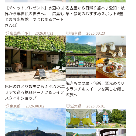
【チケットプレゼント】水辺の世
名古屋から日帰り旅へ♪愛知・岐
界から浮世絵の世界へ。「広島も
阜・静岡のおすすめスポット6選
とまち水族館」ではじまるアート
さんぽ
広島県
[PR]
2026.07.31
岐阜県
2025.09.23
焼きものの里・信楽、窯元めぐり
休日のひとり散歩にも♪ 代々木エ
やランチ＆スイーツを楽しむ癒し
リアで巡る絶品ドーナツ＆ライフ
の旅へ
スタイルショップ
東京都
2026.08.02
滋賀県
2026.05.01