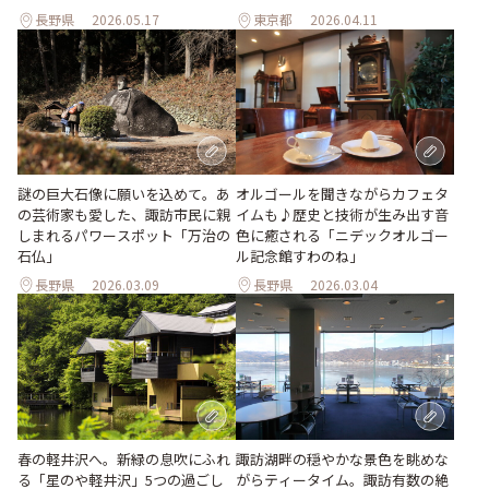
長野県
2026.05.17
東京都
2026.04.11
オルゴールを聞きながらカフェタ
謎の巨大石像に願いを込めて。あ
イムも♪歴史と技術が生み出す音
の芸術家も愛した、諏訪市民に親
色に癒される「ニデックオルゴー
しまれるパワースポット「万治の
ル記念館すわのね」
石仏」
長野県
2026.03.09
長野県
2026.03.04
春の軽井沢へ。新緑の息吹にふれ
諏訪湖畔の穏やかな景色を眺めな
る「星のや軽井沢」5つの過ごし
がらティータイム。諏訪有数の絶