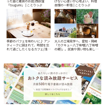
った器と雑貨のお店/西荻窪
げない心遣いが心地よい、料理
「tsugumi」 | ことりっぷ
自慢の一軒宿 | ことりっぷ
季節のパフェを味わいに♪ アン
大人の工場見学へ、愛知・岡崎
ティークに囲まれて、時間を忘
「カクキュー八丁味噌(八丁味噌
れて過ごしたくなるカフェ/浅草
の郷)」。試食や買い物も楽しみ
「annorum cafe」 | ことりっぷ
♪ | ことりっぷ