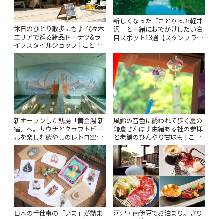
新しくなった「ことりっぷ軽井
休日のひとり散歩にも♪ 代々木
沢」と一緒におでかけしたい注
エリアで巡る絶品ドーナツ&ラ
目スポット13選【スタンプラリ
イフスタイルショップ | ことり
ー開催中】 | ことりっぷ
っぷ
風鈴の音色に誘われて歩く夏の
新オープンした銭湯「黄金湯 新
鎌倉さんぽ♪由緒ある社の参拝
宿」へ。サウナとクラフトビー
と老舗のひんやり甘味も | こと
ルを楽しむ癒やしのレトロ空間
りっぷ
| ことりっぷ
日本の手仕事の「いま」が詰ま
河津・南伊豆でお泊まり。さり