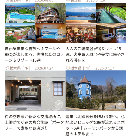
大人のご褒美温泉宿＆ヴィラ15
自由気ままな夏旅へ♪プールや
選。客室露天風呂や美食に癒やさ
BBQが楽しめる、爽快な森のコテ
れる滞在を
ージ＆リゾート15選
栃木県
[PR]
2026.07.24
栃木県
[PR]
2026.07.17
街の空き家が新たな交流場所に。
週末は北欧気分を味わう旅へ。心
上諏訪で話題の複合施設「ポータ
地よいヒュッゲな時が流れるスポ
リー」で素敵なお店巡り
ット6選｜ムーミンパークから話
題のホテルまで