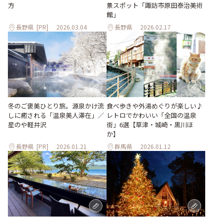
方
景スポット「諏訪市原田泰治美術
館」
長野県
[PR]
2026.03.04
長野県
2026.02.17
食べ歩きや外湯めぐりが楽しい♪
冬のご褒美ひとり旅。源泉かけ流
レトロでかわいい「全国の温泉
しに癒される「温泉美人滞在」／
街」6選【草津・城崎・黒川ほ
星のや軽井沢
か】
長野県
[PR]
2026.01.21
群馬県
2026.01.12