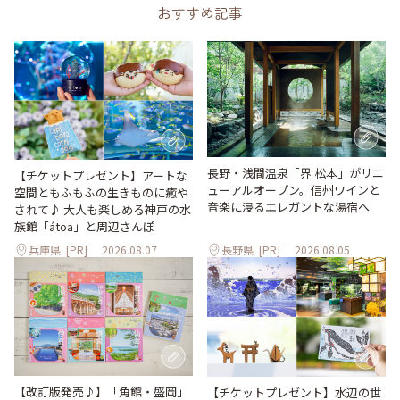
おすすめ記事
長野・浅間温泉「界 松本」がリニ
【チケットプレゼント】アートな
ューアルオープン。信州ワインと
空間ともふもふの生きものに癒や
音楽に浸るエレガントな湯宿へ
されて♪ 大人も楽しめる神戸の水
族館「átoa」と周辺さんぽ
兵庫県
[PR]
2026.08.07
長野県
[PR]
2026.08.05
【改訂版発売♪】「角館・盛岡」
【チケットプレゼント】水辺の世