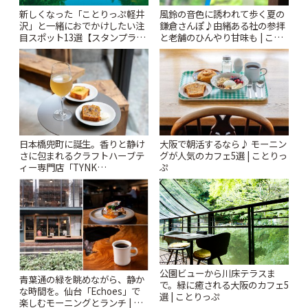
風鈴の音色に誘われて歩く夏の
新しくなった「ことりっぷ軽井
鎌倉さんぽ♪由緒ある社の参拝
沢」と一緒におでかけしたい注
と老舗のひんやり甘味も | こと
目スポット13選【スタンプラリ
りっぷ
ー開催中】 | ことりっぷ
日本橋兜町に誕生。香りと静け
大阪で朝活するなら♪ モーニン
さに包まれるクラフトハーブテ
グが人気のカフェ5選 | ことりっ
ィー専門店「TYNK
ぷ
Kabutocho」 | ことりっぷ
公園ビューから川床テラスま
青葉通の緑を眺めながら、静か
で。緑に癒される大阪のカフェ5
な時間を。仙台「Echoes」で
選 | ことりっぷ
楽しむモーニングとランチ | こ