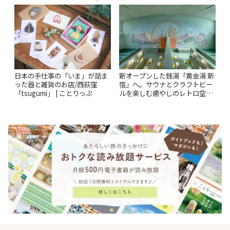
とりっぷ
日本の手仕事の「いま」が詰ま
新オープンした銭湯「黄金湯 新
った器と雑貨のお店/西荻窪
宿」へ。サウナとクラフトビー
「tsugumi」 | ことりっぷ
ルを楽しむ癒やしのレトロ空間
| ことりっぷ