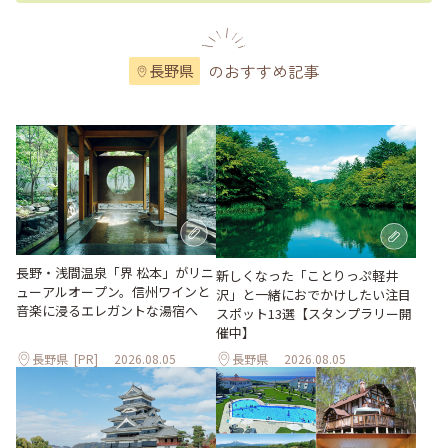
のおすすめ記事
長野県
長野・浅間温泉「界 松本」がリニ
新しくなった「ことりっぷ軽井
ューアルオープン。信州ワインと
沢」と一緒におでかけしたい注目
音楽に浸るエレガントな湯宿へ
スポット13選【スタンプラリー開
催中】
長野県
[PR]
2026.08.05
長野県
2026.08.05