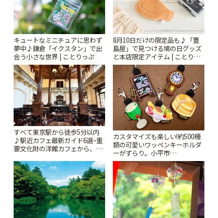
キュートなミニチュアに思わず
8月10日だけの限定品も♪「豊
夢中♪鎌倉「イクスタン」で出
島屋」で見つける鳩の日グッズ
会う小さな世界 | ことりっぷ
と本店限定アイテム | ことりっ
ぷ
すべて東京駅から徒歩5分以内
カスタマイズも楽しい!約500種
♪駅近カフェ最新ガイド6選~重
類の可愛いワッペンキーホルダ
要文化財の洋館カフェから、改
ーがずらり。小平市
札すぐのレトロ喫茶まで~ | こと
「Kimamaya T&K」 | ことりっ
りっぷ
ぷ