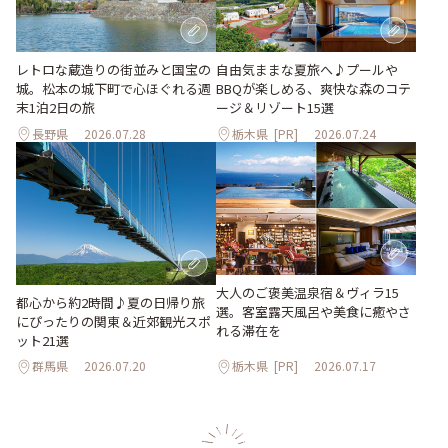
レトロな蔵造りの街並みと国宝の
自由気ままな夏旅へ♪プールや
城。松本の城下町で心ほぐれる週
BBQが楽しめる、爽快な森のコテ
末1泊2日の旅
ージ＆リゾート15選
長野県
2026.07.28
栃木県
[PR]
2026.07.24
大人のご褒美温泉宿＆ヴィラ15
都心から約2時間♪夏の日帰り旅
選。客室露天風呂や美食に癒やさ
にぴったりの関東＆近郊観光スポ
れる滞在を
ット21選
群馬県
2026.07.20
栃木県
[PR]
2026.07.17