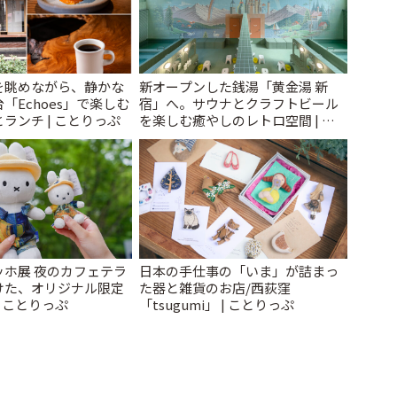
を眺めながら、静かな
新オープンした銭湯「黄金湯 新
「Echoes」で楽しむ
宿」へ。サウナとクラフトビール
ランチ | ことりっぷ
を楽しむ癒やしのレトロ空間 | こ
とりっぷ
ッホ展 夜のカフェテラ
日本の手仕事の「いま」が詰まっ
けた、オリジナル限定
た器と雑貨のお店/西荻窪
| ことりっぷ
「tsugumi」 | ことりっぷ