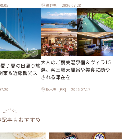
08.05
長野県
2026.07.28
大人のご褒美温泉宿＆ヴィラ15
時間♪夏の日帰り旅
選。客室露天風呂や美食に癒や
関東＆近郊観光ス
される滞在を
07.20
栃木県
[PR]
2026.07.17
の記事もおすすめ