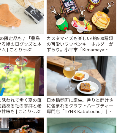
けの限定品も♪「豊島
カスタマイズも楽しい!約500種類
ける鳩の日グッズと本
の可愛いワッペンキーホルダーが
ム | ことりっぷ
ずらり。小平市「Kimamaya
T&K」 | ことりっぷ
に誘われて歩く夏の鎌
日本橋兜町に誕生。香りと静けさ
由緒ある社の参拝と老
に包まれるクラフトハーブティー
甘味も | ことりっぷ
専門店「TYNK Kabutocho」 | こ
とりっぷ