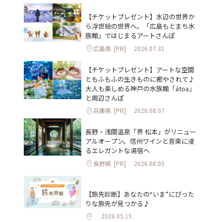
【チケットプレゼント】水辺の世界か
ら浮世絵の世界へ。「広島もとまち水
族館」ではじまるアートさんぽ
広島県
[PR]
2026.07.31
【チケットプレゼント】アートな空間
ともふもふの生きものに癒やされて♪
大人も楽しめる神戸の水族館「átoa」
と周辺さんぽ
兵庫県
[PR]
2026.08.07
長野・浅間温泉「界 松本」がリニュー
アルオープン。信州ワインと音楽に浸
るエレガントな湯宿へ
長野県
[PR]
2026.08.05
【旅先診断】あなたの“いま”にぴった
りな旅先が見つかる♪
2026.05.15