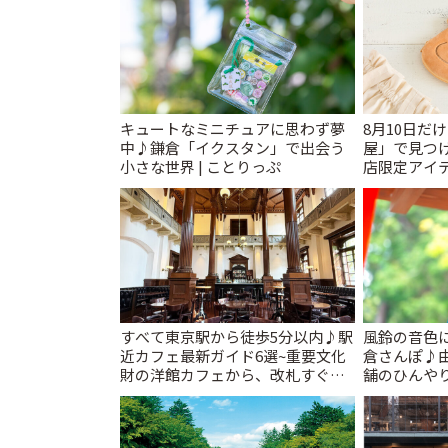
キュートなミニチュアに思わず夢
8月10日だ
中♪鎌倉「イクスタン」で出会う
屋」で見つ
小さな世界 | ことりっぷ
店限定アイテ
すべて東京駅から徒歩5分以内♪駅
風鈴の音色
近カフェ最新ガイド6選~重要文化
倉さんぽ♪
財の洋館カフェから、改札すぐの
舗のひんやり
レトロ喫茶まで~ | ことりっぷ