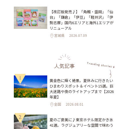
【改訂版発売♪】「角館・盛岡」「仙
台」「鎌倉」「伊豆」「軽井沢」「伊
勢志摩」国内6エリアと海外1エリアが
リニューアル
宮城県
2026.07.09
人気記事
1
黄金色に輝く絶景。夏休みに行きたい
ひまわりスポット＆イベント15選。巨
大迷路や夜のライトアップまで【2026
年夏】
全国
2026.08.01
2
夏のご褒美に♪東京ホテル限定かき氷
41選。ラグジュアリーな空間で味わう