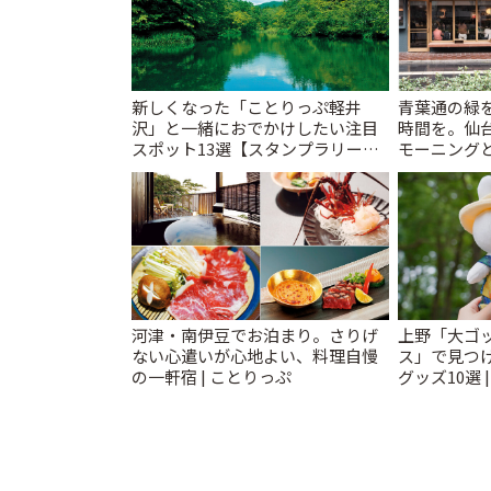
新しくなった「ことりっぷ軽井
青葉通の緑
沢」と一緒におでかけしたい注目
時間を。仙台
スポット13選【スタンプラリー開
モーニングと
催中】 | ことりっぷ
河津・南伊豆でお泊まり。さりげ
上野「大ゴ
ない心遣いが心地よい、料理自慢
ス」で見つ
の一軒宿 | ことりっぷ
グッズ10選 