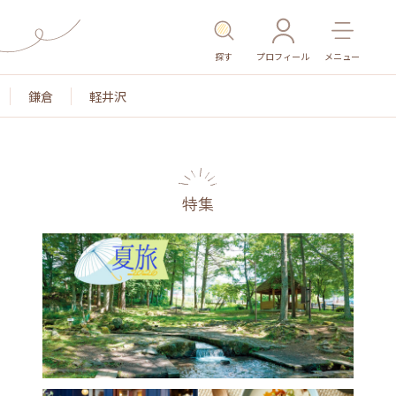
探す
プロフィール
メニュー
鎌倉
軽井沢
特集
名所・旧跡
温泉・スパ
その他施設
ごはん
カ