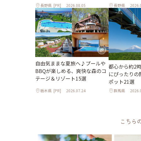
長野県
[PR]
2026.08.05
長野県
2026.
自由気ままな夏旅へ♪プールや
都心から約2
BBQが楽しめる、爽快な森のコ
にぴったりの
テージ＆リゾート15選
ポット21選
栃木県
[PR]
2026.07.24
群馬県
2026.
こちら