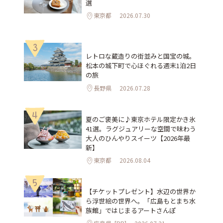
選
東京都
2026.07.30
3
レトロな蔵造りの街並みと国宝の城。
松本の城下町で心ほぐれる週末1泊2日
の旅
長野県
2026.07.28
4
夏のご褒美に♪東京ホテル限定かき氷
41選。ラグジュアリーな空間で味わう
大人のひんやりスイーツ【2026年最
新】
東京都
2026.08.04
5
【チケットプレゼント】水辺の世界か
ら浮世絵の世界へ。「広島もとまち水
族館」ではじまるアートさんぽ