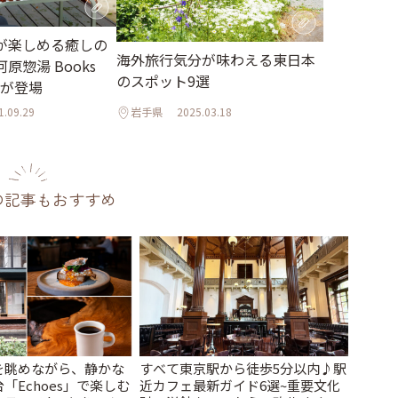
が楽しめる癒しの
海外旅行気分が味わえる東日本
原惣湯 Books
のスポット9選
t」が登場
1.09.29
岩手県
2025.03.18
の記事もおすすめ
を眺めながら、静かな
すべて東京駅から徒歩5分以内♪駅
「Echoes」で楽しむ
近カフェ最新ガイド6選~重要文化