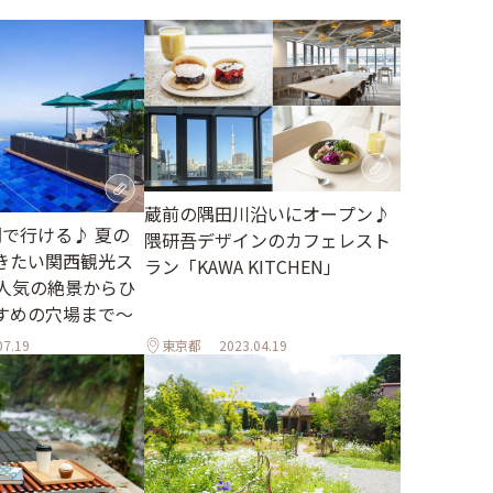
蔵前の隅田川沿いにオープン♪
間で行ける♪ 夏の
隈研吾デザインのカフェレスト
きたい関西観光ス
ラン「KAWA KITCHEN」
～人気の絶景からひ
すめの穴場まで～
07.19
東京都
2023.04.19