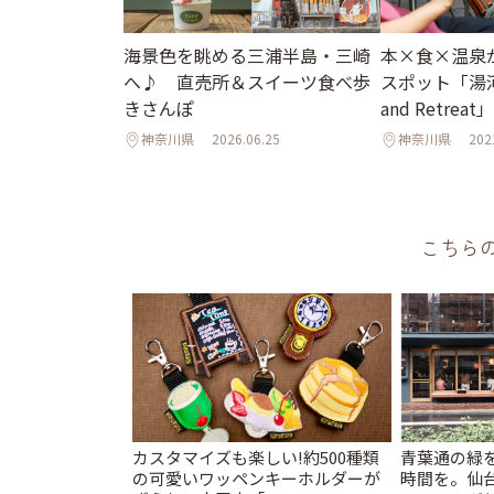
海景色を眺める三浦半島・三崎
本×食×温泉
へ♪ 直売所＆スイーツ食べ歩
スポット「湯河
きさんぽ
and Retrea
神奈川県
2026.06.25
神奈川県
202
こちら
カスタマイズも楽しい!約500種類
青葉通の緑
の可愛いワッペンキーホルダーが
時間を。仙台