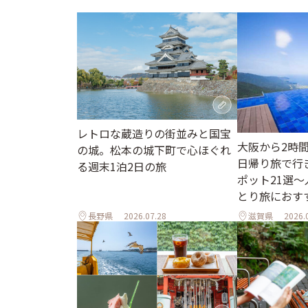
レトロな蔵造りの街並みと国宝
大阪から2時
の城。松本の城下町で心ほぐれ
日帰り旅で行
る週末1泊2日の旅
ポット21選
とり旅におす
長野県
2026.07.28
滋賀県
2026.