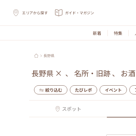
エリアから探す
ガイド・マガジン
新着
特集
長野県
長野県
×
、
名所・旧跡
、
お酒
絞り込む
たびレポ
イベント
スポット