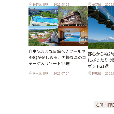
長野県
[PR]
2026.08.05
長野県
2026.
自由気ままな夏旅へ♪プールや
都心から約2
BBQが楽しめる、爽快な森のコ
にぴったりの
テージ＆リゾート15選
ポット21選
栃木県
[PR]
2026.07.24
群馬県
2026.
名所・旧