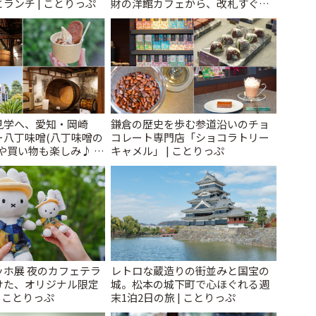
ランチ | ことりっぷ
財の洋館カフェから、改札すぐの
レトロ喫茶まで~ | ことりっぷ
見学へ、愛知・岡崎
鎌倉の歴史を歩む参道沿いのチョ
ー八丁味噌(八丁味噌の
コレート専門店「ショコラトリー
や買い物も楽しみ♪ |
キャメル」 | ことりっぷ
ッホ展 夜のカフェテラ
レトロな蔵造りの街並みと国宝の
けた、オリジナル限定
城。松本の城下町で心ほぐれる週
| ことりっぷ
末1泊2日の旅 | ことりっぷ