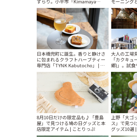
ずらり。小平市「Kimamaya
モーニングと
T&K」 | ことりっぷ
日本橋兜町に誕生。香りと静けさ
大人の工場
に包まれるクラフトハーブティー
「カクキュ
専門店「TYNK Kabutocho」 | こ
郷)」。試食
とりっぷ
ことりっぷ
8月10日だけの限定品も♪「豊島
上野「大ゴ
屋」で見つける鳩の日グッズと本
ス」で見つ
店限定アイテム | ことりっぷ
グッズ10選 