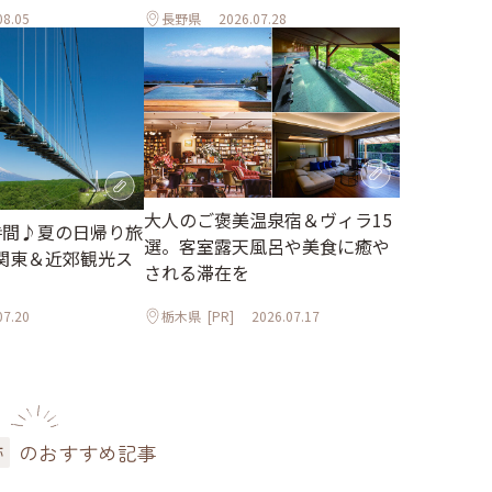
08.05
長野県
2026.07.28
大人のご褒美温泉宿＆ヴィラ15
時間♪夏の日帰り旅
選。客室露天風呂や美食に癒や
関東＆近郊観光ス
される滞在を
07.20
栃木県
[PR]
2026.07.17
のおすすめ記事
跡