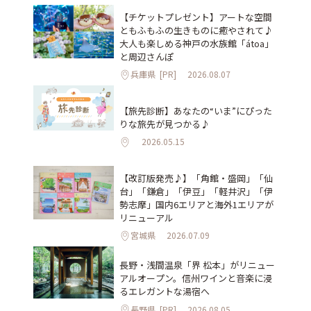
【チケットプレゼント】アートな空間
ともふもふの生きものに癒やされて♪
大人も楽しめる神戸の水族館「átoa」
と周辺さんぽ
兵庫県
[PR]
2026.08.07
【旅先診断】あなたの“いま”にぴった
りな旅先が見つかる♪
2026.05.15
【改訂版発売♪】「角館・盛岡」「仙
台」「鎌倉」「伊豆」「軽井沢」「伊
勢志摩」国内6エリアと海外1エリアが
リニューアル
宮城県
2026.07.09
長野・浅間温泉「界 松本」がリニュー
アルオープン。信州ワインと音楽に浸
るエレガントな湯宿へ
長野県
[PR]
2026.08.05