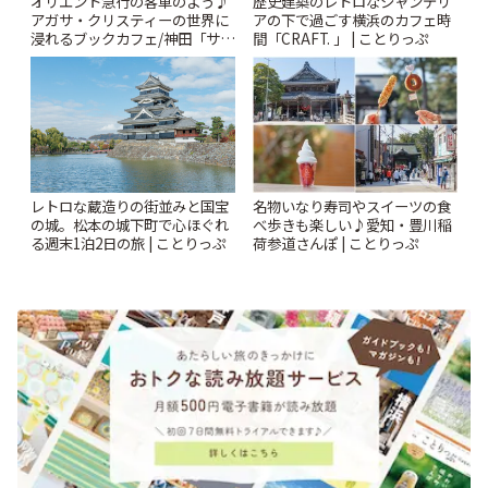
オリエント急行の客車のよう♪
歴史建築のレトロなシャンデリ
アガサ・クリスティーの世界に
アの下で過ごす横浜のカフェ時
浸れるブックカフェ/神田「サロ
間「CRAFT. 」 | ことりっぷ
ンクリスティ」 | ことりっぷ
レトロな蔵造りの街並みと国宝
名物いなり寿司やスイーツの食
の城。松本の城下町で心ほぐれ
べ歩きも楽しい♪愛知・豊川稲
る週末1泊2日の旅 | ことりっぷ
荷参道さんぽ | ことりっぷ