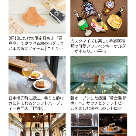
8月10日だけの限定品も♪「豊
カスタマイズも楽しい!約500種
島屋」で見つける鳩の日グッズ
類の可愛いワッペンキーホルダ
と本店限定アイテム | ことりっ
ーがずらり。小平市
ぷ
「Kimamaya T&K」 | ことりっ
ぷ
日本橋兜町に誕生。香りと静け
新オープンした銭湯「黄金湯 新
さに包まれるクラフトハーブテ
宿」へ。サウナとクラフトビー
ィー専門店「TYNK
ルを楽しむ癒やしのレトロ空間
Kabutocho」 | ことりっぷ
| ことりっぷ