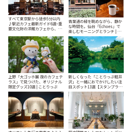
すべて東京駅から徒歩5分以内
青葉通の緑を眺めながら、静か
♪駅近カフェ最新ガイド6選~重
な時間を。仙台「Echoes」で
要文化財の洋館カフェから、改
楽しむモーニングとランチ | こ
札すぐのレトロ喫茶まで~ | こと
とりっぷ
りっぷ
新しくなった「ことりっぷ軽井
上野「大ゴッホ展 夜のカフェテ
沢」と一緒におでかけしたい注
ラス」で見つけた、オリジナル
目スポット13選【スタンプラリ
限定グッズ10選 | ことりっぷ
ー開催中】 | ことりっぷ