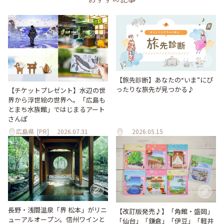
【旅先診断】あなたの“いま”にぴ
ったりな旅先が見つかる♪
【チケットプレゼント】水辺の世
界から浮世絵の世界へ。「広島も
とまち水族館」ではじまるアート
さんぽ
広島県
[PR]
2026.07.31
2026.05.15
長野・浅間温泉「界 松本」がリニ
【改訂版発売♪】「角館・盛岡」
ューアルオープン。信州ワインと
「仙台」「鎌倉」「伊豆」「軽井