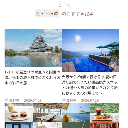
のおすすめ記事
名所・旧跡
レトロな蔵造りの街並みと国宝の
大阪から2時間で行ける♪ 夏の日
城。松本の城下町で心ほぐれる週
帰り旅で行きたい関西観光スポッ
末1泊2日の旅
ト21選～人気の絶景からひとり旅
におすすめの穴場まで～
長野県
2026.07.28
滋賀県
2026.07.19