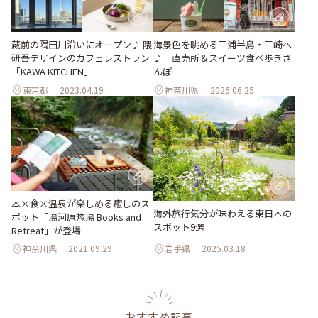
蔵前の隅田川沿いにオープン♪ 隈
海景色を眺める三浦半島・三崎へ
研吾デザインのカフェレストラン
♪ 直売所＆スイーツ食べ歩きさ
「KAWA KITCHEN」
んぽ
東京都
2023.04.19
神奈川県
2026.06.25
本×食×温泉が楽しめる癒しのス
海外旅行気分が味わえる東日本の
ポット「湯河原惣湯 Books and
スポット9選
Retreat」が登場
神奈川県
2021.09.29
岩手県
2025.03.18
おすすめ記事