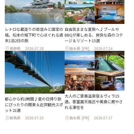
レトロな蔵造りの街並みと国宝の
自由気ままな夏旅へ♪プールや
城。松本の城下町で心ほぐれる週
BBQが楽しめる、爽快な森のコテ
末1泊2日の旅
ージ＆リゾート15選
長野県
2026.07.28
栃木県
[PR]
2026.07.24
大人のご褒美温泉宿＆ヴィラ15
都心から約2時間♪夏の日帰り旅
選。客室露天風呂や美食に癒やさ
にぴったりの関東＆近郊観光スポ
れる滞在を
ット21選
群馬県
2026.07.20
栃木県
[PR]
2026.07.17