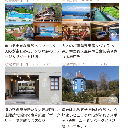
大人のご褒美温泉宿＆ヴィラ15
自由気ままな夏旅へ♪プールや
選。客室露天風呂や美食に癒やさ
BBQが楽しめる、爽快な森のコテ
れる滞在を
ージ＆リゾート15選
栃木県
[PR]
2026.07.24
栃木県
[PR]
2026.07.17
街の空き家が新たな交流場所に。
週末は北欧気分を味わう旅へ。心
上諏訪で話題の複合施設「ポータ
地よいヒュッゲな時が流れるスポ
リー」で素敵なお店巡り
ット6選｜ムーミンパークから話
題のホテルまで