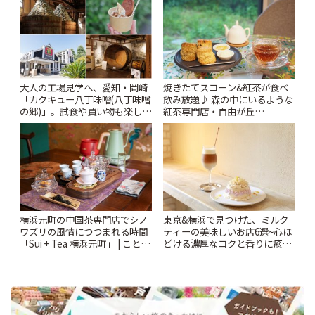
大人の工場見学へ、愛知・岡崎
焼きたてスコーン&紅茶が食べ
「カクキュー八丁味噌(八丁味噌
飲み放題♪ 森の中にいるような
の郷)」。試食や買い物も楽しみ
紅茶専門店・自由が丘
♪ | ことりっぷ
「YOTSUBA TEA」でのんびり
時間 | ことりっぷ
横浜元町の中国茶専門店でシノ
東京&横浜で見つけた、ミルク
ワズリの風情につつまれる時間
ティーの美味しいお店6選~心ほ
「Sui + Tea 横浜元町」 | ことり
どける濃厚なコクと香りに癒や
っぷ
されるティータイム~ | ことりっ
ぷ