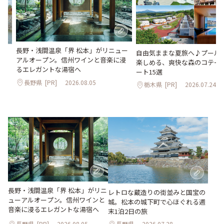
長野・浅間温泉「界 松本」がリニュー
。
自由気ままな夏旅へ♪プールや
アルオープン。信州ワインと音楽に浸
2日
楽しめる、爽快な森のコテー
るエレガントな湯宿へ
ート15選
長野県
[PR]
2026.08.05
栃木県
[PR]
2026.07.24
長野・浅間温泉「界 松本」がリニ
レトロな蔵造りの街並みと国宝の
ューアルオープン。信州ワインと
城。松本の城下町で心ほぐれる週
音楽に浸るエレガントな湯宿へ
末1泊2日の旅
長野県
[PR]
2026.08.05
長野県
2026.07.28