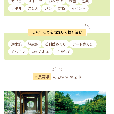
カフェ
スイーツ
おみやげ
景色
温泉
ホテル
ごはん
パン
雑貨
イベント
したいことを指定して絞り込む
週末旅
絶景旅
ご利益めぐり
アートさんぽ
くつろぐ
いやされる
ごほうび
のおすすめ記事
長野県