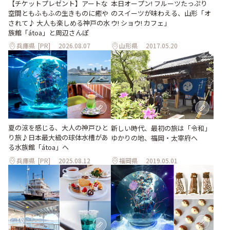
【チケットプレゼント】アートな
本日オープン! フルーツたっぷり
空間ともふもふの生きものに癒や
のスイーツが味わえる、山形「オ
されて♪ 大人も楽しめる神戸の水
ウ! ショウ! カフェ」
族館「átoa」と周辺さんぽ
兵庫県
[PR]
2026.08.07
山形県
2017.05.20
夏の涼を感じる、大人の神戸ひと
新しい時代、最初の旅は「令和」
り旅♪日本最大級の球体水槽があ
ゆかりの地、福岡・太宰府へ
る水族館「átoa」へ
兵庫県
[PR]
2025.08.12
福岡県
2019.05.01