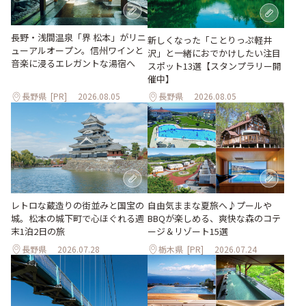
長野・浅間温泉「界 松本」がリニ
新しくなった「ことりっぷ軽井
ューアルオープン。信州ワインと
沢」と一緒におでかけしたい注目
音楽に浸るエレガントな湯宿へ
スポット13選【スタンプラリー開
催中】
長野県
[PR]
2026.08.05
長野県
2026.08.05
レトロな蔵造りの街並みと国宝の
自由気ままな夏旅へ♪プールや
城。松本の城下町で心ほぐれる週
BBQが楽しめる、爽快な森のコテ
末1泊2日の旅
ージ＆リゾート15選
長野県
2026.07.28
栃木県
[PR]
2026.07.24