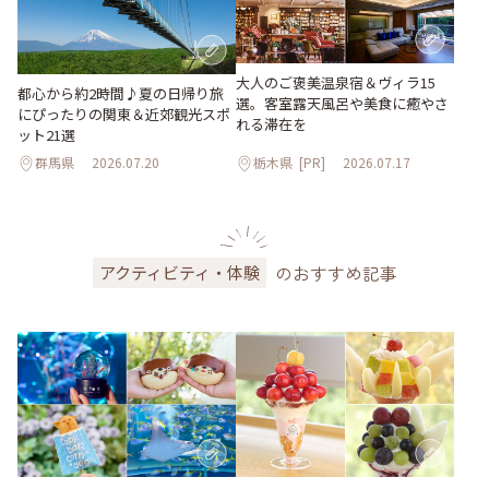
大人のご褒美温泉宿＆ヴィラ15
都心から約2時間♪夏の日帰り旅
選。客室露天風呂や美食に癒やさ
にぴったりの関東＆近郊観光スポ
れる滞在を
ット21選
群馬県
2026.07.20
栃木県
[PR]
2026.07.17
のおすすめ記事
アクティビティ・体験