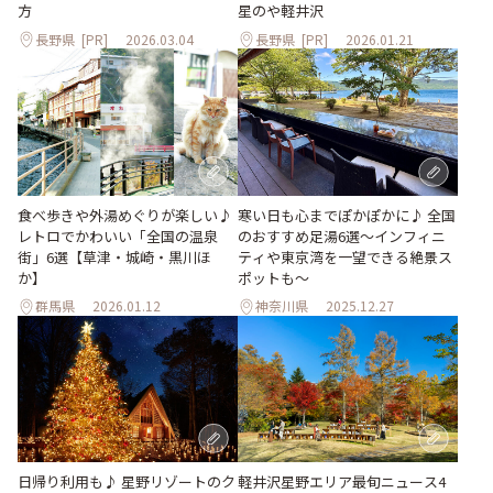
方
星のや軽井沢
長野県
[PR]
2026.03.04
長野県
[PR]
2026.01.21
食べ歩きや外湯めぐりが楽しい♪
寒い日も心までぽかぽかに♪ 全国
レトロでかわいい「全国の温泉
のおすすめ足湯6選～インフィニ
街」6選【草津・城崎・黒川ほ
ティや東京湾を一望できる絶景ス
か】
ポットも～
群馬県
2026.01.12
神奈川県
2025.12.27
日帰り利用も♪ 星野リゾートのク
軽井沢星野エリア最旬ニュース4