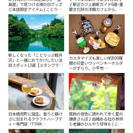
島屋」で見つける鳩の日グッズ
♪駅近カフェ最新ガイド6選~重
と本店限定アイテム | ことりっ
要文化財の洋館カフェから、改
ぷ
札すぐのレトロ喫茶まで~ | こと
りっぷ
新しくなった「ことりっぷ軽井
カスタマイズも楽しい!約500種
沢」と一緒におでかけしたい注
類の可愛いワッペンキーホルダ
目スポット13選【スタンプラリ
ーがずらり。小平市
ー開催中】 | ことりっぷ
「Kimamaya T&K」 | ことりっ
ぷ
風鈴の音色に誘われて歩く夏の
日本橋兜町に誕生。香りと静け
鎌倉さんぽ♪由緒ある社の参拝
さに包まれるクラフトハーブテ
と老舗のひんやり甘味も | こと
ィー専門店「TYNK
りっぷ
Kabutocho」 | ことりっぷ