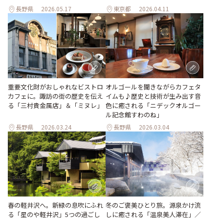
長野県
2026.05.17
東京都
2026.04.11
重要文化財がおしゃれなビストロ
オルゴールを聞きながらカフェタ
カフェに。諏訪の街の歴史を伝え
イムも♪歴史と技術が生み出す音
る「三村貴金属店」＆「ミヌレ」
色に癒される「ニデックオルゴー
ル記念館すわのね」
長野県
2026.03.24
長野県
2026.03.04
春の軽井沢へ。新緑の息吹にふれ
冬のご褒美ひとり旅。源泉かけ流
る「星のや軽井沢」5つの過ごし
しに癒される「温泉美人滞在」／