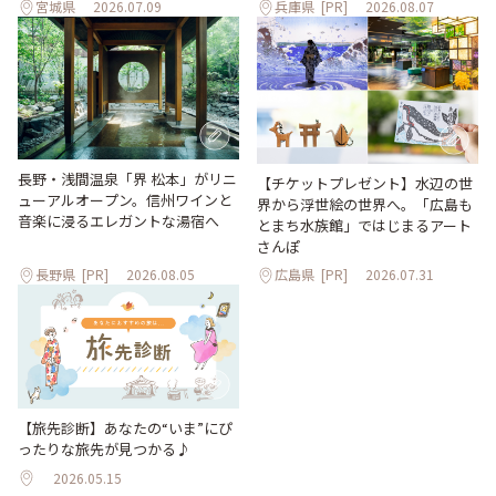
宮城県
2026.07.09
兵庫県
[PR]
2026.08.07
長野・浅間温泉「界 松本」がリニ
【チケットプレゼント】水辺の世
ューアルオープン。信州ワインと
界から浮世絵の世界へ。「広島も
音楽に浸るエレガントな湯宿へ
とまち水族館」ではじまるアート
さんぽ
長野県
[PR]
2026.08.05
広島県
[PR]
2026.07.31
【旅先診断】あなたの“いま”にぴ
ったりな旅先が見つかる♪
2026.05.15