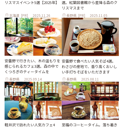
リスマスイベント5選【2025年】
選。紅葉図書館から星降る森のク
リスマスまで
北海道
[PR]
2025.11.26
長野県
[PR]
2025.11.05
安曇野で行きたい、木の温もりを
安曇野で食べたい人気そば4選。
感じられるカフェ3選。森の中で
わさびの産地で、香り高くおいし
くつろぎのティータイムを
い手打ちそばをいただきます
長野県
2025.09.14
長野県
2025.08.11
軽井沢で訪れたい人気カフェ4
至福のコーヒータイム。落ち着き