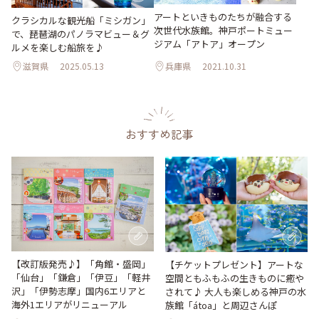
アートといきものたちが融合する
クラシカルな観光船「ミシガン」
次世代水族館。神戸ポートミュー
で、琵琶湖のパノラマビュー＆グ
ジアム「アトア」オープン
ルメを楽しむ船旅を♪
滋賀県
2025.05.13
兵庫県
2021.10.31
おすすめ記事
【改訂版発売♪】「角館・盛岡」
【チケットプレゼント】アートな
「仙台」「鎌倉」「伊豆」「軽井
空間ともふもふの生きものに癒や
沢」「伊勢志摩」国内6エリアと
されて♪ 大人も楽しめる神戸の水
海外1エリアがリニューアル
族館「átoa」と周辺さんぽ