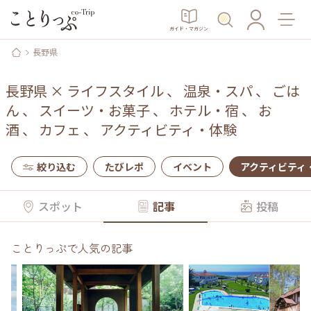
ガイド・マガジン
長野県
長野県
×
ライフスタイル
、
温泉・スパ
、
ごは
ん
、
スイーツ・お菓子
、
ホテル・宿
、
お
酒
、
カフェ
、
アクティビティ・体験
絞り込む
たびレポ
イベント
アクティビティ
スポット
記事
投稿
ことりっぷで人気の記事