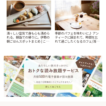
ー開催中】 | ことりっぷ
とりっぷ
清々しい空気で身も心も清めら
季節のパフェを味わいに♪ アン
れる、朝詣での帰りに。伊勢の
ティークに囲まれて、時間を忘
朝ごはんスポットまとめ | こと
れて過ごしたくなるカフェ/浅草
りっぷ
「annorum cafe」 | ことりっぷ