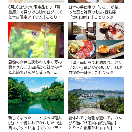
8月10日だけの限定品も♪「豊
日本の手仕事の「いま」が詰ま
島屋」で見つける鳩の日グッズ
った器と雑貨のお店/西荻窪
と本店限定アイテム | ことりっ
「tsugumi」 | ことりっぷ
ぷ
風鈴の音色に誘われて歩く夏の
河津・南伊豆でお泊まり。さり
鎌倉さんぽ♪由緒ある社の参拝
げない心遣いが心地よい、料理
と老舗のひんやり甘味も | こと
自慢の一軒宿 | ことりっぷ
りっぷ
新しくなった「ことりっぷ軽井
夏休みでも混雑を避けて。のん
沢」と一緒におでかけしたい注
びり過ごせる国内旅先6選【こ
目スポット13選【スタンプラリ
とりっぷ編集部おすすめ】 | こ