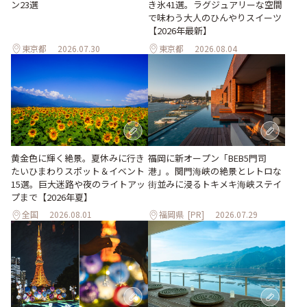
ン23選
き氷41選。ラグジュアリーな空間
で味わう大人のひんやりスイーツ
【2026年最新】
東京都
2026.07.30
東京都
2026.08.04
黄金色に輝く絶景。夏休みに行き
福岡に新オープン「BEB5門司
たいひまわりスポット＆イベント
港」。関門海峡の絶景とレトロな
15選。巨大迷路や夜のライトアッ
街並みに浸るトキメキ海峡ステイ
プまで【2026年夏】
全国
2026.08.01
福岡県
[PR]
2026.07.29