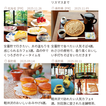
リスマスまで
北海道
[PR]
2025.11.26
長野県
[PR]
2025.11.05
安曇野で行きたい、木の温もりを
安曇野で食べたい人気そば4選。
感じられるカフェ3選。森の中で
わさびの産地で、香り高くおいし
くつろぎのティータイムを
い手打ちそばをいただきます
長野県
2025.09.14
長野県
2025.08.11
軽井沢で訪れたい人気カフェ4
軽井沢のおいしいおみやげ6選。
選。別荘族に愛された老舗喫茶、