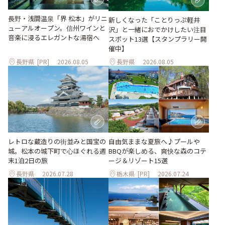
長野・浅間温泉「界 松本」がリニ
新しくなった「ことりっぷ軽井
ューアルオープン。信州ワインと
沢」と一緒におでかけしたい注目
音楽に浸るエレガントな湯宿へ
スポット13選【スタンプラリー開
催中】
長野県
[PR]
2026.08.05
長野県
2026.08.05
レトロな蔵造りの街並みと国宝の
自由気ままな夏旅へ♪プールや
城。松本の城下町で心ほぐれる週
BBQが楽しめる、爽快な森のコテ
末1泊2日の旅
ージ＆リゾート15選
長野県
2026.07.28
栃木県
[PR]
2026.07.24