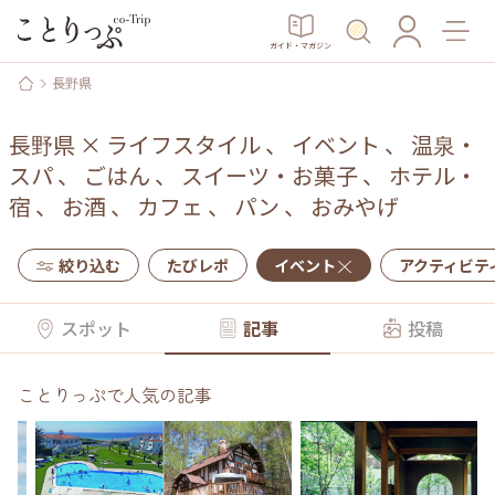
ガイド・マガジン
長野県
長野県
×
ライフスタイル
、
イベント
、
温泉・
スパ
、
ごはん
、
スイーツ・お菓子
、
ホテル・
宿
、
お酒
、
カフェ
、
パン
、
おみやげ
絞り込む
たびレポ
イベント
アクティビテ
スポット
記事
投稿
ことりっぷで人気の記事