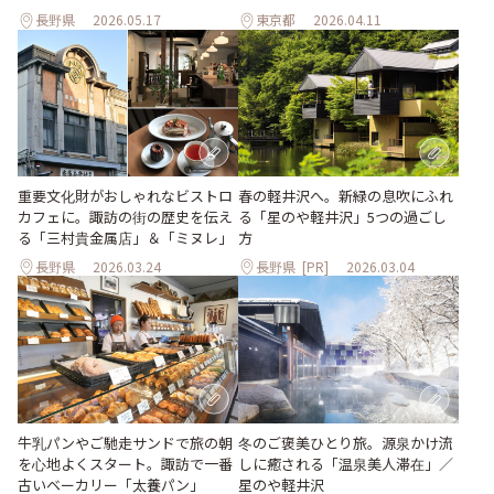
長野県
2026.05.17
東京都
2026.04.11
重要文化財がおしゃれなビストロ
春の軽井沢へ。新緑の息吹にふれ
カフェに。諏訪の街の歴史を伝え
る「星のや軽井沢」5つの過ごし
る「三村貴金属店」＆「ミヌレ」
方
長野県
2026.03.24
長野県
[PR]
2026.03.04
牛乳パンやご馳走サンドで旅の朝
冬のご褒美ひとり旅。源泉かけ流
を心地よくスタート。諏訪で一番
しに癒される「温泉美人滞在」／
古いベーカリー「太養パン」
星のや軽井沢