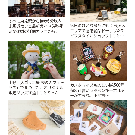
すべて東京駅から徒歩5分以内
休日のひとり散歩にも♪ 代々木
♪駅近カフェ最新ガイド6選~重
エリアで巡る絶品ドーナツ&ラ
要文化財の洋館カフェから、改
イフスタイルショップ | ことり
札すぐのレトロ喫茶まで~ | こと
っぷ
りっぷ
上野「大ゴッホ展 夜のカフェテ
カスタマイズも楽しい!約500種
ラス」で見つけた、オリジナル
類の可愛いワッペンキーホルダ
限定グッズ10選 | ことりっぷ
ーがずらり。小平市
「Kimamaya T&K」 | ことりっ
ぷ