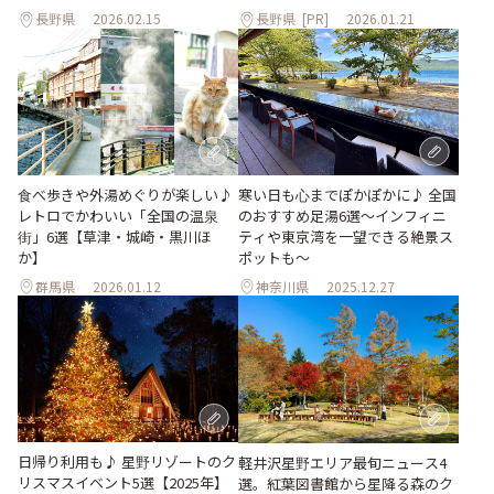
長野県
2026.02.15
長野県
[PR]
2026.01.21
食べ歩きや外湯めぐりが楽しい♪
寒い日も心までぽかぽかに♪ 全国
レトロでかわいい「全国の温泉
のおすすめ足湯6選～インフィニ
街」6選【草津・城崎・黒川ほ
ティや東京湾を一望できる絶景ス
か】
ポットも～
群馬県
2026.01.12
神奈川県
2025.12.27
日帰り利用も♪ 星野リゾートのク
軽井沢星野エリア最旬ニュース4
リスマスイベント5選【2025年】
選。紅葉図書館から星降る森のク