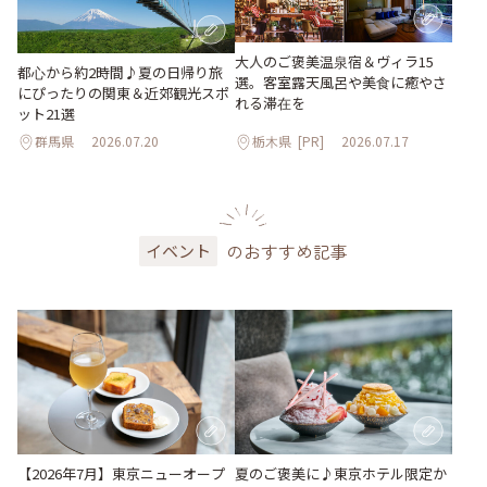
大人のご褒美温泉宿＆ヴィラ15
都心から約2時間♪夏の日帰り旅
選。客室露天風呂や美食に癒やさ
にぴったりの関東＆近郊観光スポ
れる滞在を
ット21選
群馬県
2026.07.20
栃木県
[PR]
2026.07.17
のおすすめ記事
イベント
【2026年7月】東京ニューオープ
夏のご褒美に♪東京ホテル限定か