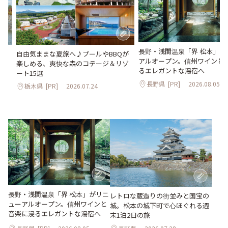
長野・浅間温泉「界 松本」が
。
自由気ままな夏旅へ♪プールやBBQが
アルオープン。信州ワインと
2日
楽しめる、爽快な森のコテージ＆リゾ
るエレガントな湯宿へ
ート15選
長野県
[PR]
2026.08.05
栃木県
[PR]
2026.07.24
長野・浅間温泉「界 松本」がリニ
レトロな蔵造りの街並みと国宝の
ューアルオープン。信州ワインと
城。松本の城下町で心ほぐれる週
音楽に浸るエレガントな湯宿へ
末1泊2日の旅