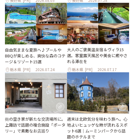
長野県
[PR]
2026.08.05
長野県
2026.07.28
大人のご褒美温泉宿＆ヴィラ15
自由気ままな夏旅へ♪プールや
選。客室露天風呂や美食に癒やさ
BBQが楽しめる、爽快な森のコテ
れる滞在を
ージ＆リゾート15選
栃木県
[PR]
2026.07.24
栃木県
[PR]
2026.07.17
街の空き家が新たな交流場所に。
週末は北欧気分を味わう旅へ。心
上諏訪で話題の複合施設「ポータ
地よいヒュッゲな時が流れるスポ
リー」で素敵なお店巡り
ット6選｜ムーミンパークから話
題のホテルまで