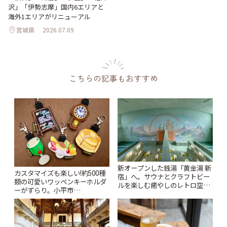
沢」「伊勢志摩」国内6エリアと
海外1エリアがリニューアル
宮城県
2026.07.09
こちらの記事もおすすめ
新オープンした銭湯「黄金湯 新
カスタマイズも楽しい!約500種
宿」へ。サウナとクラフトビー
類の可愛いワッペンキーホルダ
ルを楽しむ癒やしのレトロ空間
ーがずらり。小平市
| ことりっぷ
「Kimamaya T&K」 | ことりっ
ぷ