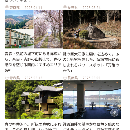
東京都
2026.04.11
長野県
2026.03.24
青森・弘前の城下町にある洋館か
謎の巨大石像に願いを込めて。あ
ら、奈良・吉野の山桜まで。春の
の芸術家も愛した、諏訪市民に親
息吹を感じる国内おすすめエリア
しまれるパワースポット「万治の
6選
石仏」
青森県
2026.03.13
長野県
2026.03.09
春の軽井沢へ。新緑の息吹にふれ
諏訪湖畔の穏やかな景色を眺めな
る「星のや軽井沢」5つの過ごし
がらティータイム。諏訪有数の絶