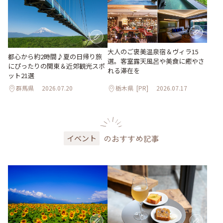
大人のご褒美温泉宿＆ヴィラ15
都心から約2時間♪夏の日帰り旅
選。客室露天風呂や美食に癒やさ
にぴったりの関東＆近郊観光スポ
れる滞在を
ット21選
群馬県
2026.07.20
栃木県
[PR]
2026.07.17
のおすすめ記事
イベント