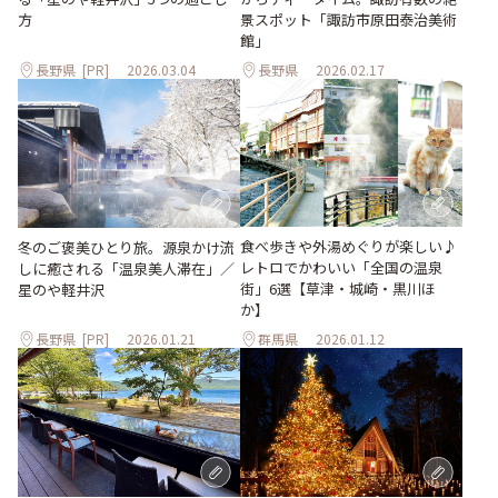
方
景スポット「諏訪市原田泰治美術
館」
長野県
[PR]
2026.03.04
長野県
2026.02.17
食べ歩きや外湯めぐりが楽しい♪
冬のご褒美ひとり旅。源泉かけ流
レトロでかわいい「全国の温泉
しに癒される「温泉美人滞在」／
街」6選【草津・城崎・黒川ほ
星のや軽井沢
か】
長野県
[PR]
2026.01.21
群馬県
2026.01.12