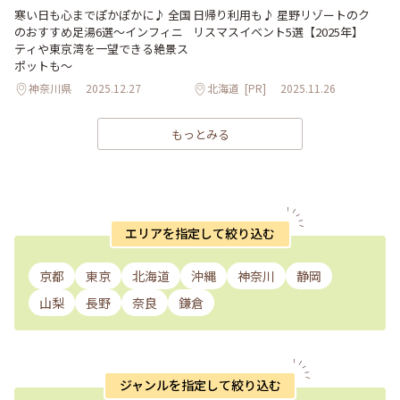
日帰り利用も♪ 星野リゾートのク
寒い日も心までぽかぽかに♪ 全国
リスマスイベント5選【2025年】
のおすすめ足湯6選～インフィニ
ティや東京湾を一望できる絶景ス
ポットも～
神奈川県
2025.12.27
北海道
[PR]
2025.11.26
もっとみる
エリアを指定して絞り込む
京都
東京
北海道
沖縄
神奈川
静岡
山梨
長野
奈良
鎌倉
ジャンルを指定して絞り込む