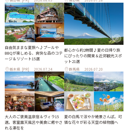
自由気ままな夏旅へ♪プールや
都心から約2時間♪夏の日帰り旅
BBQが楽しめる、爽快な森のコテ
にぴったりの関東＆近郊観光スポ
ージ＆リゾート15選
ット21選
栃木県
[PR]
2026.07.24
群馬県
2026.07.20
大人のご褒美温泉宿＆ヴィラ15
夏の白馬で涼やか絶景さんぽ。可
選。客室露天風呂や美食に癒やさ
憐な花々が彩る天空の植物園へ
れる滞在を