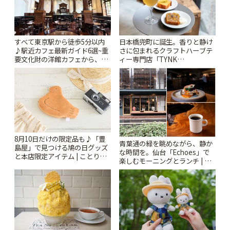
すべて東京駅から徒歩5分以内
日本橋兜町に誕生。香りと静け
♪駅近カフェ最新ガイド6選~重
さに包まれるクラフトハーブテ
要文化財の洋館カフェから、改
ィー専門店「TYNK
札すぐのレトロ喫茶まで~ | こと
Kabutocho」 | ことりっぷ
りっぷ
8月10日だけの限定品も♪「豊
青葉通の緑を眺めながら、静か
島屋」で見つける鳩の日グッズ
な時間を。仙台「Echoes」で
と本店限定アイテム | ことりっ
楽しむモーニングとランチ | こ
ぷ
とりっぷ