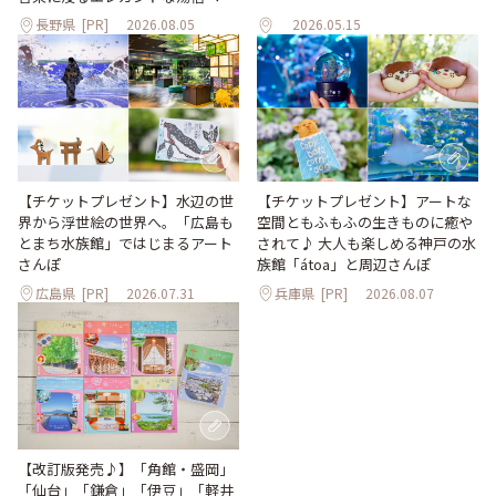
長野県
[PR]
2026.08.05
2026.05.15
【チケットプレゼント】水辺の世
【チケットプレゼント】アートな
界から浮世絵の世界へ。「広島も
空間ともふもふの生きものに癒や
とまち水族館」ではじまるアート
されて♪ 大人も楽しめる神戸の水
さんぽ
族館「átoa」と周辺さんぽ
広島県
[PR]
2026.07.31
兵庫県
[PR]
2026.08.07
【改訂版発売♪】「角館・盛岡」
「仙台」「鎌倉」「伊豆」「軽井