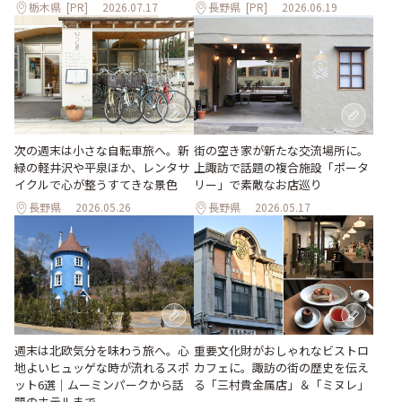
栃木県
[PR]
2026.07.17
長野県
[PR]
2026.06.19
次の週末は小さな自転車旅へ。新
街の空き家が新たな交流場所に。
緑の軽井沢や平泉ほか、レンタサ
上諏訪で話題の複合施設「ポータ
イクルで心が整うすてきな景色
リー」で素敵なお店巡り
長野県
2026.05.26
長野県
2026.05.17
週末は北欧気分を味わう旅へ。心
重要文化財がおしゃれなビストロ
地よいヒュッゲな時が流れるスポ
カフェに。諏訪の街の歴史を伝え
ット6選｜ムーミンパークから話
る「三村貴金属店」＆「ミヌレ」
題のホテルまで