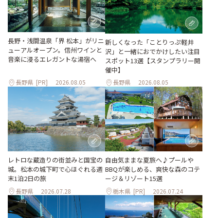
長野・浅間温泉「界 松本」がリニ
新しくなった「ことりっぷ軽井
ューアルオープン。信州ワインと
沢」と一緒におでかけしたい注目
音楽に浸るエレガントな湯宿へ
スポット13選【スタンプラリー開
催中】
長野県
[PR]
2026.08.05
長野県
2026.08.05
レトロな蔵造りの街並みと国宝の
自由気ままな夏旅へ♪プールや
城。松本の城下町で心ほぐれる週
BBQが楽しめる、爽快な森のコテ
末1泊2日の旅
ージ＆リゾート15選
長野県
2026.07.28
栃木県
[PR]
2026.07.24