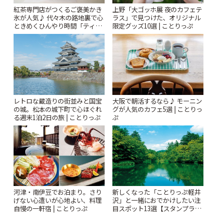
紅茶専門店がつくるご褒美かき
上野「大ゴッホ展 夜のカフェテ
氷が人気♪ 代々木の路地裏で心
ラス」で見つけた、オリジナル
ときめくひんやり時間「ティー
限定グッズ10選 | ことりっぷ
スイーツ ラボ コンテナート」 |
ことりっぷ
レトロな蔵造りの街並みと国宝
大阪で朝活するなら♪ モーニン
の城。松本の城下町で心ほぐれ
グが人気のカフェ5選 | ことりっ
る週末1泊2日の旅 | ことりっぷ
ぷ
新しくなった「ことりっぷ軽井
河津・南伊豆でお泊まり。さり
沢」と一緒におでかけしたい注
げない心遣いが心地よい、料理
目スポット13選【スタンプラリ
自慢の一軒宿 | ことりっぷ
ー開催中】 | ことりっぷ