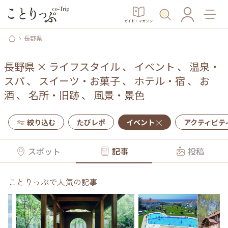
ガイド・マガジン
長野県
長野県
×
ライフスタイル
、
イベント
、
温泉・
スパ
、
スイーツ・お菓子
、
ホテル・宿
、
お
酒
、
名所・旧跡
、
風景・景色
絞り込む
たびレポ
イベント
アクティビテ
スポット
記事
投稿
ことりっぷで人気の記事