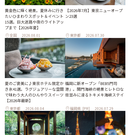
黄金色に輝く絶景。夏休みに行き
【2026年7月】東京ニューオープ
たいひまわりスポット＆イベント
ン23選
15選。巨大迷路や夜のライトアッ
プまで【2026年夏】
全国
2026.08.01
東京都
2026.07.30
夏のご褒美に♪東京ホテル限定か
福岡に新オープン「BEB5門司
き氷41選。ラグジュアリーな空間
港」。関門海峡の絶景とレトロな
で味わう大人のひんやりスイーツ
街並みに浸るトキメキ海峡ステイ
【2026年最新】
東京都
2026.08.04
福岡県
[PR]
2026.07.29