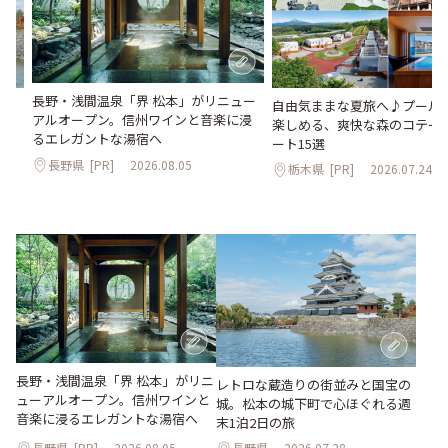
長野・浅間温泉「界 松本」がリニュー
。
自由気ままな夏旅へ♪プールや
アルオープン。信州ワインと音楽に浸
2日
楽しめる、爽快な森のコテー
るエレガントな湯宿へ
ート15選
長野県
[PR]
2026.08.05
栃木県
[PR]
2026.07.24
長野・浅間温泉「界 松本」がリニ
レトロな蔵造りの街並みと国宝の
ューアルオープン。信州ワインと
城。松本の城下町で心ほぐれる週
音楽に浸るエレガントな湯宿へ
末1泊2日の旅
長野県
[PR]
2026.08.05
長野県
2026.07.28