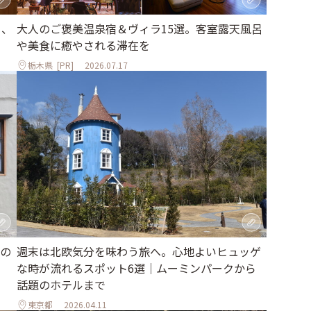
大人のご褒美温泉宿＆ヴィラ15選。客室露天風呂
る、
や美食に癒やされる滞在を
栃木県
[PR]
2026.07.17
の
週末は北欧気分を味わう旅へ。心地よいヒュッゲ
な時が流れるスポット6選｜ムーミンパークから
話題のホテルまで
東京都
2026.04.11