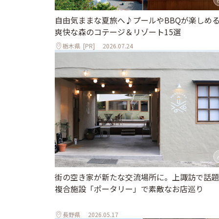
自由気ままな夏旅へ♪プールやBBQが楽しめ
爽快な森のコテージ＆リゾート15選
栃木県
[PR]
2026.07.24
街の空き家が新たな交流場所に。上諏訪で話題
複合施設「ポータリー」で素敵なお店巡り
長野県
2026.05.17