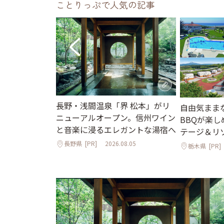
ことりっぷで人気の記事
長野・浅間温泉「界 松本」がリ
街並みと国宝の
自由気まま
ニューアルオープン。信州ワイン
で心ほぐれる週
BBQが楽
と音楽に浸るエレガントな湯宿へ
テージ＆リ
長野県
[PR]
2026.08.05
栃木県
[PR]