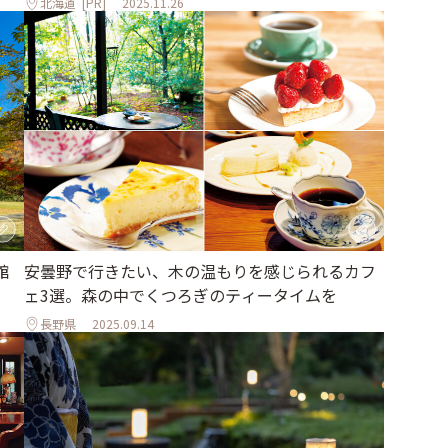
北海道
[PR]
2025.11.26
安曇野で行きたい、木の温もりを感じられるカフ
館
ェ3選。森の中でくつろぎのティータイムを
長野県
2025.09.14