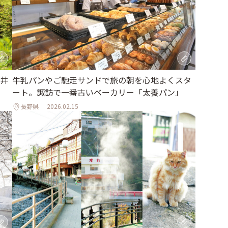
井
牛乳パンやご馳走サンドで旅の朝を心地よくスタ
ート。諏訪で一番古いベーカリー「太養パン」
長野県
2026.02.15