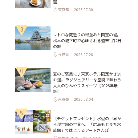
選
東京都
2026.07.30
3
レトロな蔵造りの街並みと国宝の城。
松本の城下町で心ほぐれる週末1泊2日
の旅
長野県
2026.07.28
4
夏のご褒美に♪東京ホテル限定かき氷
41選。ラグジュアリーな空間で味わう
大人のひんやりスイーツ【2026年最
新】
東京都
2026.08.04
5
【チケットプレゼント】水辺の世界か
ら浮世絵の世界へ。「広島もとまち水
族館」ではじまるアートさんぽ