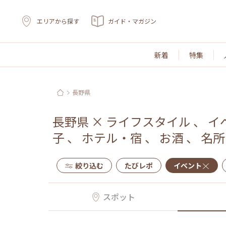
エリアから探す
ガイド・マガジン
新着
特集
長野県
長野県
×
ライフスタイル
、
イ
子
、
ホテル・宿
、
お酒
、
名所
絞り込む
たびレポ
イベント
スポット