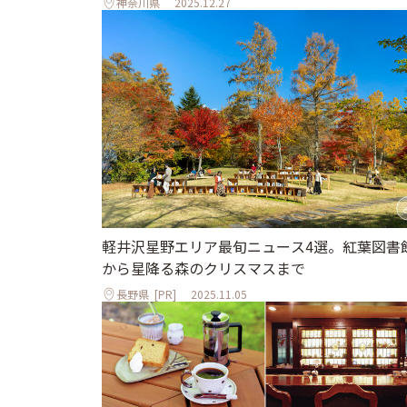
神奈川県
2025.12.27
軽井沢星野エリア最旬ニュース4選。紅葉図書
から星降る森のクリスマスまで
長野県
[PR]
2025.11.05