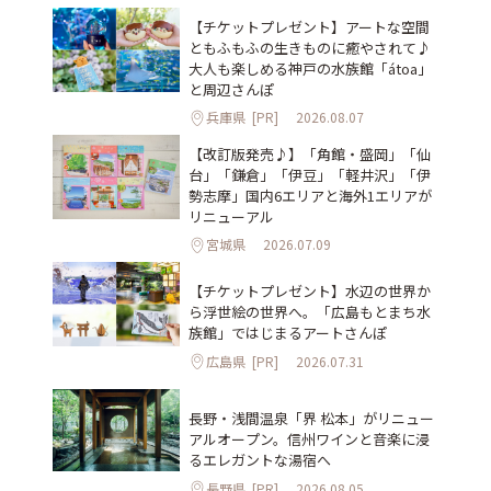
【チケットプレゼント】アートな空間
ともふもふの生きものに癒やされて♪
大人も楽しめる神戸の水族館「átoa」
と周辺さんぽ
兵庫県
[PR]
2026.08.07
【改訂版発売♪】「角館・盛岡」「仙
台」「鎌倉」「伊豆」「軽井沢」「伊
勢志摩」国内6エリアと海外1エリアが
リニューアル
宮城県
2026.07.09
【チケットプレゼント】水辺の世界か
ら浮世絵の世界へ。「広島もとまち水
族館」ではじまるアートさんぽ
広島県
[PR]
2026.07.31
長野・浅間温泉「界 松本」がリニュー
アルオープン。信州ワインと音楽に浸
るエレガントな湯宿へ
長野県
[PR]
2026.08.05