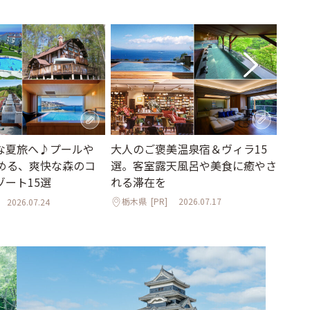
大人のご褒美温泉宿＆ヴィラ15
な夏旅へ♪プールや
海外
選。客室露天風呂や美食に癒やさ
しめる、爽快な森のコ
スポ
れる滞在を
ゾート15選
岩手
栃木県
[PR]
2026.07.17
2026.07.24