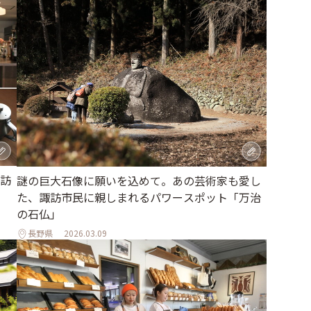
訪
謎の巨大石像に願いを込めて。あの芸術家も愛し
た、諏訪市民に親しまれるパワースポット「万治
の石仏」
長野県
2026.03.09