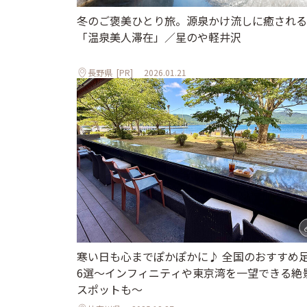
冬のご褒美ひとり旅。源泉かけ流しに癒される
「温泉美人滞在」／星のや軽井沢
長野県
[PR]
2026.01.21
寒い日も心までぽかぽかに♪ 全国のおすすめ
6選～インフィニティや東京湾を一望できる絶
スポットも～