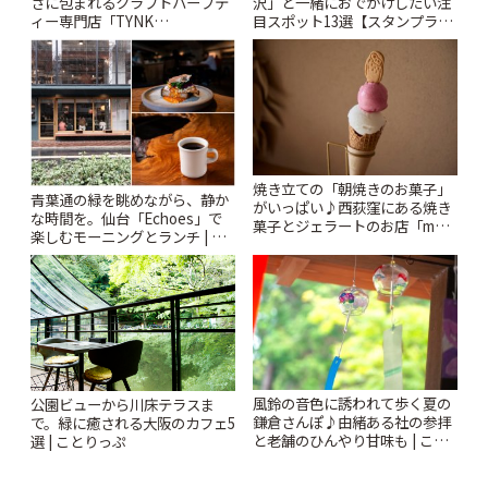
沢」と一緒におでかけしたい注
さに包まれるクラフトハーブテ
目スポット13選【スタンプラリ
ィー専門店「TYNK
ー開催中】 | ことりっぷ
Kabutocho」 | ことりっぷ
焼き立ての「朝焼きのお菓子」
青葉通の緑を眺めながら、静か
がいっぱい♪西荻窪にある焼き
な時間を。仙台「Echoes」で
菓子とジェラートのお店「mUni
楽しむモーニングとランチ | こ
(ムニ)」 | ことりっぷ
とりっぷ
風鈴の音色に誘われて歩く夏の
公園ビューから川床テラスま
鎌倉さんぽ♪由緒ある社の参拝
で。緑に癒される大阪のカフェ5
と老舗のひんやり甘味も | こと
選 | ことりっぷ
りっぷ