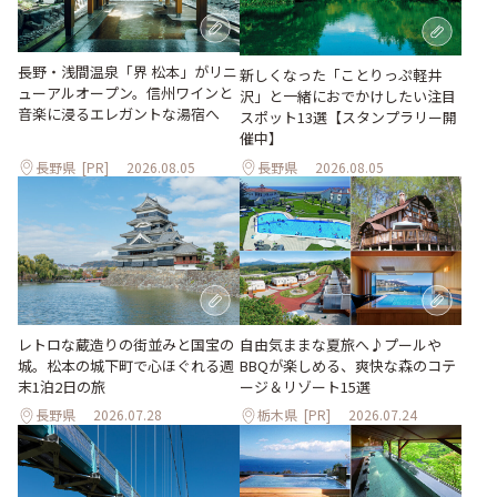
長野・浅間温泉「界 松本」がリニ
新しくなった「ことりっぷ軽井
ューアルオープン。信州ワインと
沢」と一緒におでかけしたい注目
音楽に浸るエレガントな湯宿へ
スポット13選【スタンプラリー開
催中】
長野県
[PR]
2026.08.05
長野県
2026.08.05
レトロな蔵造りの街並みと国宝の
自由気ままな夏旅へ♪プールや
城。松本の城下町で心ほぐれる週
BBQが楽しめる、爽快な森のコテ
末1泊2日の旅
ージ＆リゾート15選
長野県
2026.07.28
栃木県
[PR]
2026.07.24