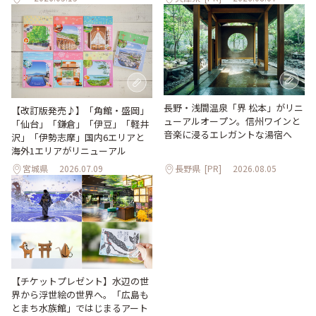
長野・浅間温泉「界 松本」がリニ
【改訂版発売♪】「角館・盛岡」
ューアルオープン。信州ワインと
「仙台」「鎌倉」「伊豆」「軽井
音楽に浸るエレガントな湯宿へ
沢」「伊勢志摩」国内6エリアと
海外1エリアがリニューアル
宮城県
2026.07.09
長野県
[PR]
2026.08.05
【チケットプレゼント】水辺の世
界から浮世絵の世界へ。「広島も
とまち水族館」ではじまるアート