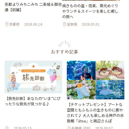
京都よりみちこみち 二条城＆御池
焼きものの里・信楽、窯元めぐり
通【前編】
やランチ＆スイーツを楽しむ癒し
の旅へ
京都府
2026.06.14
滋賀県
2026.05.01
おすすめ記事
【旅先診断】あなたの“いま”にぴ
ったりな旅先が見つかる♪
【チケットプレゼント】アートな
空間ともふもふの生きものに癒や
されて♪ 大人も楽しめる神戸の水
族館「átoa」と周辺さんぽ
2026.05.15
兵庫県
[PR]
2026.08.07