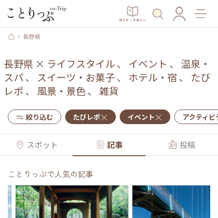
ガイド・マガジン
長野県
長野県
×
ライフスタイル
、
イベント
、
温泉・
スパ
、
スイーツ・お菓子
、
ホテル・宿
、
たび
レポ
、
風景・景色
、
雑貨
絞り込む
たびレポ
イベント
アクティビ
スポット
記事
投稿
ことりっぷで人気の記事