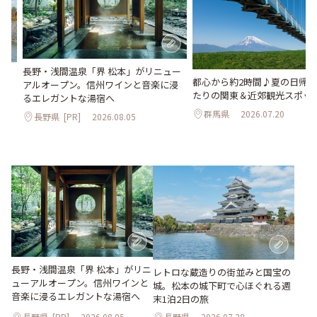
長野・浅間温泉「界 松本」がリニュー
。
都心から約2時間♪夏の日帰
アルオープン。信州ワインと音楽に浸
2日
たりの関東＆近郊観光スポット
るエレガントな湯宿へ
群馬県
2026.07.20
長野県
[PR]
2026.08.05
長野・浅間温泉「界 松本」がリニ
レトロな蔵造りの街並みと国宝の
ューアルオープン。信州ワインと
城。松本の城下町で心ほぐれる週
音楽に浸るエレガントな湯宿へ
末1泊2日の旅
長野県
[PR]
2026.08.05
長野県
2026.07.28