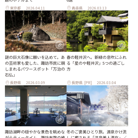
東京都
2026.04.11
青森県
2026.03.13
春の軽井沢へ。新緑の息吹にふれ
謎の巨大石像に願いを込めて。あ
る「星のや軽井沢」5つの過ごし
の芸術家も愛した、諏訪市民に親
方
しまれるパワースポット「万治の
石仏」
長野県
2026.03.09
長野県
[PR]
2026.03.04
冬のご褒美ひとり旅。源泉かけ流
諏訪湖畔の穏やかな景色を眺めな
しに癒される「温泉美人滞在」／
がらティータイム。諏訪有数の絶