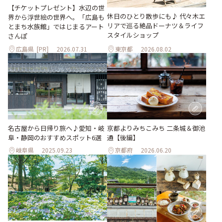
【チケットプレゼント】水辺の世
休日のひとり散歩にも♪ 代々木エ
界から浮世絵の世界へ。「広島も
リアで巡る絶品ドーナツ＆ライフ
とまち水族館」ではじまるアート
スタイルショップ
さんぽ
広島県
[PR]
2026.07.31
東京都
2026.08.02
名古屋から日帰り旅へ♪愛知・岐
京都よりみちこみち 二条城＆御池
阜・静岡のおすすめスポット6選
通【後編】
岐阜県
2025.09.23
京都府
2026.06.20