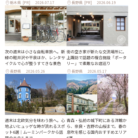
栃木県
[PR]
2026.07.17
長野県
[PR]
2026.06.19
次の週末は小さな自転車旅へ。新
街の空き家が新たな交流場所に。
緑の軽井沢や平泉ほか、レンタサ
上諏訪で話題の複合施設「ポータ
イクルで心が整うすてきな景色
リー」で素敵なお店巡り
長野県
2026.05.26
長野県
2026.05.17
青森・弘前の城下町にある洋館か
週末は北欧気分を味わう旅へ。心
ら、奈良・吉野の山桜まで。春の
地よいヒュッゲな時が流れるスポ
息吹を感じる国内おすすめエリア
ット6選｜ムーミンパークから話
6選
題のホテルまで