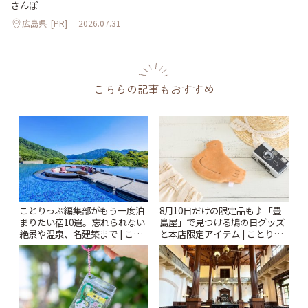
さんぽ
広島県
[PR]
2026.07.31
こちらの記事もおすすめ
ことりっぷ編集部がもう一度泊
8月10日だけの限定品も♪「豊
まりたい宿10選。忘れられない
島屋」で見つける鳩の日グッズ
絶景や温泉、名建築まで | こと
と本店限定アイテム | ことりっ
りっぷ
ぷ