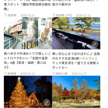
星のや軽井沢
景スポット「諏訪市原田泰治美術
館」
長野県
2026.02.17
長野県
[PR]
2026.01.21
食べ歩きや外湯めぐりが楽しい♪
寒い日も心までぽかぽかに♪ 全国
レトロでかわいい「全国の温泉
のおすすめ足湯6選～インフィニ
街」6選【草津・城崎・黒川ほ
ティや東京湾を一望できる絶景ス
か】
ポットも～
群馬県
2026.01.12
神奈川県
2025.12.27