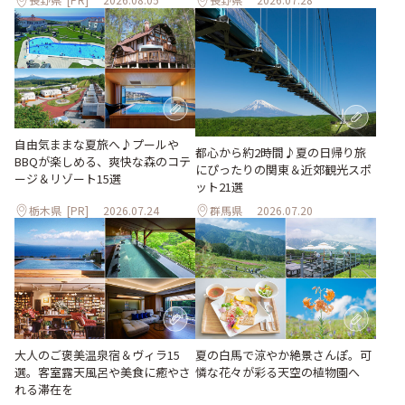
自由気ままな夏旅へ♪プールや
都心から約2時間♪夏の日帰り旅
BBQが楽しめる、爽快な森のコテ
にぴったりの関東＆近郊観光スポ
ージ＆リゾート15選
ット21選
栃木県
[PR]
2026.07.24
群馬県
2026.07.20
大人のご褒美温泉宿＆ヴィラ15
夏の白馬で涼やか絶景さんぽ。可
選。客室露天風呂や美食に癒やさ
憐な花々が彩る天空の植物園へ
れる滞在を