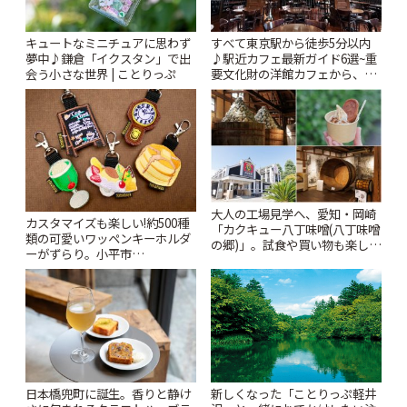
キュートなミニチュアに思わず
すべて東京駅から徒歩5分以内
夢中♪鎌倉「イクスタン」で出
♪駅近カフェ最新ガイド6選~重
会う小さな世界 | ことりっぷ
要文化財の洋館カフェから、改
札すぐのレトロ喫茶まで~ | こと
りっぷ
大人の工場見学へ、愛知・岡崎
カスタマイズも楽しい!約500種
「カクキュー八丁味噌(八丁味噌
類の可愛いワッペンキーホルダ
の郷)」。試食や買い物も楽しみ
ーがずらり。小平市
♪ | ことりっぷ
「Kimamaya T&K」 | ことりっ
ぷ
新しくなった「ことりっぷ軽井
日本橋兜町に誕生。香りと静け