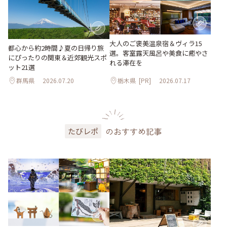
大人のご褒美温泉宿＆ヴィラ15
都心から約2時間♪夏の日帰り旅
選。客室露天風呂や美食に癒やさ
にぴったりの関東＆近郊観光スポ
れる滞在を
ット21選
群馬県
2026.07.20
栃木県
[PR]
2026.07.17
のおすすめ記事
たびレポ