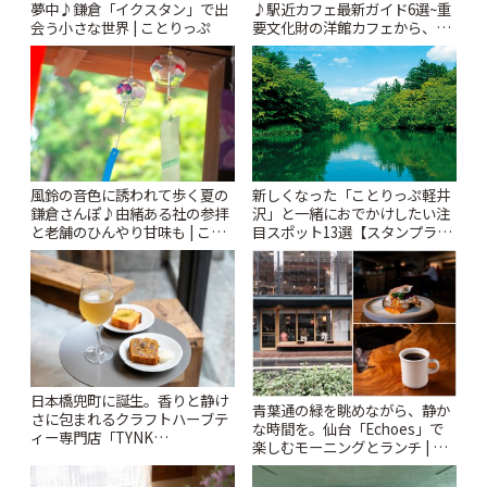
夢中♪鎌倉「イクスタン」で出
♪駅近カフェ最新ガイド6選~重
会う小さな世界 | ことりっぷ
要文化財の洋館カフェから、改
札すぐのレトロ喫茶まで~ | こと
りっぷ
風鈴の音色に誘われて歩く夏の
新しくなった「ことりっぷ軽井
鎌倉さんぽ♪由緒ある社の参拝
沢」と一緒におでかけしたい注
と老舗のひんやり甘味も | こと
目スポット13選【スタンプラリ
りっぷ
ー開催中】 | ことりっぷ
日本橋兜町に誕生。香りと静け
青葉通の緑を眺めながら、静か
さに包まれるクラフトハーブテ
な時間を。仙台「Echoes」で
ィー専門店「TYNK
楽しむモーニングとランチ | こ
Kabutocho」 | ことりっぷ
とりっぷ