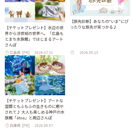
【旅先診断】あなたの“いま”にぴ
ったりな旅先が見つかる♪
【チケットプレゼント】水辺の世
界から浮世絵の世界へ。「広島も
とまち水族館」ではじまるアート
さんぽ
広島県
[PR]
2026.07.31
2026.05.15
【チケットプレゼント】アートな
空間ともふもふの生きものに癒や
されて♪ 大人も楽しめる神戸の水
族館「átoa」と周辺さんぽ
兵庫県
[PR]
2026.08.07