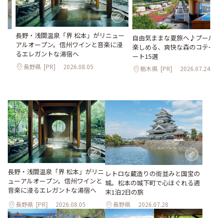
長野・浅間温泉「界 松本」がリニュー
。
自由気ままな夏旅へ♪プールや
アルオープン。信州ワインと音楽に浸
2日
楽しめる、爽快な森のコテー
るエレガントな湯宿へ
ート15選
長野県
[PR]
2026.08.05
栃木県
[PR]
2026.07.24
長野・浅間温泉「界 松本」がリニ
レトロな蔵造りの街並みと国宝の
ューアルオープン。信州ワインと
城。松本の城下町で心ほぐれる週
音楽に浸るエレガントな湯宿へ
末1泊2日の旅
長野県
[PR]
2026.08.05
長野県
2026.07.28