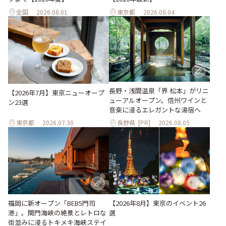
全国
2026.08.01
東京都
2026.08.04
長野・浅間温泉「界 松本」がリニ
【2026年7月】東京ニューオープ
ューアルオープン。信州ワインと
ン23選
音楽に浸るエレガントな湯宿へ
東京都
2026.07.30
長野県
[PR]
2026.08.05
【2026年8月】東京のイベント26
福岡に新オープン「BEB5門司
選
港」。関門海峡の絶景とレトロな
街並みに浸るトキメキ海峡ステイ