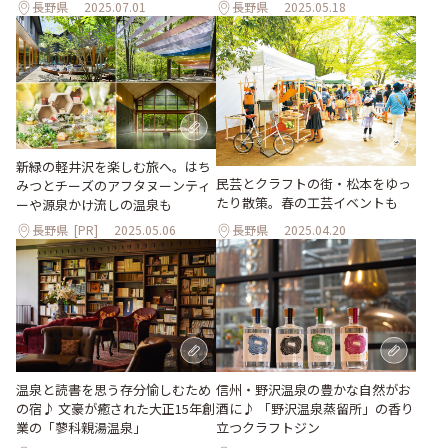
長野県
2025.07.01
長野県
2025.05.18
新緑の軽井沢を楽しむ旅へ。はち
民芸とクラフトの街・松本をゆっ
みつとチーズのアフタヌーンティ
たり散策。春の工芸イベントも
ーや源泉かけ流しの温泉も
長野県
[PR]
2025.05.06
長野県
2025.04.20
温泉と読書を思う存分愉しむため
信州・野沢温泉の豊かな自然がお
の宿♪ 文豪が癒された大正15年創
酒に♪ 「野沢温泉蒸留所」の香り
業の「蓼科親湯温泉」
立つクラフトジン