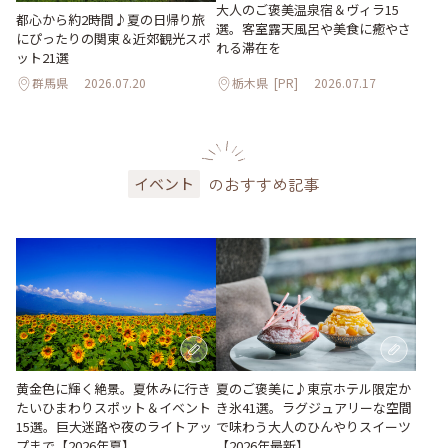
大人のご褒美温泉宿＆ヴィラ15
都心から約2時間♪夏の日帰り旅
選。客室露天風呂や美食に癒やさ
にぴったりの関東＆近郊観光スポ
れる滞在を
ット21選
群馬県
2026.07.20
栃木県
[PR]
2026.07.17
のおすすめ記事
イベント
黄金色に輝く絶景。夏休みに行き
夏のご褒美に♪東京ホテル限定か
たいひまわりスポット＆イベント
き氷41選。ラグジュアリーな空間
15選。巨大迷路や夜のライトアッ
で味わう大人のひんやりスイーツ
プまで【2026年夏】
【2026年最新】