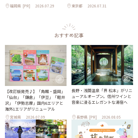
福岡県
[PR]
2026.07.29
東京都
2026.07.31
おすすめ記事
長野・浅間温泉「界 松本」がリニ
【改訂版発売♪】「角館・盛岡」
ューアルオープン。信州ワインと
「仙台」「鎌倉」「伊豆」「軽井
音楽に浸るエレガントな湯宿へ
沢」「伊勢志摩」国内6エリアと
海外1エリアがリニューアル
宮城県
2026.07.09
長野県
[PR]
2026.08.05