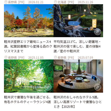
長野県
[PR]
2026.01.21
北海道
[PR]
2025.11.26
平均気温22.3℃。涼しい避暑地・
軽井沢星野エリア最旬ニュース4
軽井沢の宿で楽しむ、夏の体験4
選。紅葉図書館から星降る森のク
選／星のや軽井沢
リスマスまで
長野県
[PR]
2025.11.05
長野県
[PR]
2025.07.09
軽井沢で優雅な午後を過ごせる、
軽井沢のおしゃれなホテル9選。
有名ホテルのティーラウンジ4選
涼しい高原リゾートで優雅なひと
とき【2025年】