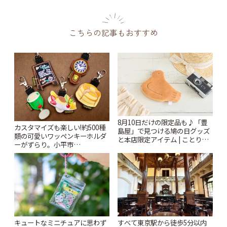
こちらの記事もおすすめ
8月10日だけの限定品も♪「豊
カスタマイズも楽しい!約500種
島屋」で見つける鳩の日グッズ
類の可愛いワッペンキーホルダ
と本店限定アイテム | ことりっ
ーがずらり。小平市
ぷ
「Kimamaya T&K」 | ことりっ
ぷ
キュートなミニチュアに思わず
すべて東京駅から徒歩5分以内