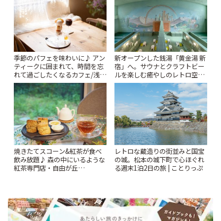
季節のパフェを味わいに♪ アン
新オープンした銭湯「黄金湯 新
ティークに囲まれて、時間を忘
宿」へ。サウナとクラフトビー
れて過ごしたくなるカフェ/浅草
ルを楽しむ癒やしのレトロ空間
「annorum cafe」 | ことりっぷ
| ことりっぷ
焼きたてスコーン&紅茶が食べ
レトロな蔵造りの街並みと国宝
飲み放題♪ 森の中にいるような
の城。松本の城下町で心ほぐれ
紅茶専門店・自由が丘
る週末1泊2日の旅 | ことりっぷ
「YOTSUBA TEA」でのんびり
時間 | ことりっぷ