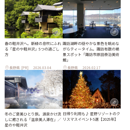
春の軽井沢へ。新緑の息吹にふれ
諏訪湖畔の穏やかな景色を眺めな
る「星のや軽井沢」5つの過ごし
がらティータイム。諏訪有数の絶
方
景スポット「諏訪市原田泰治美術
館」
長野県
[PR]
2026.03.04
長野県
2026.02.17
日帰り利用も♪ 星野リゾートのク
冬のご褒美ひとり旅。源泉かけ流
リスマスイベント5選【2025年】
しに癒される「温泉美人滞在」／
星のや軽井沢