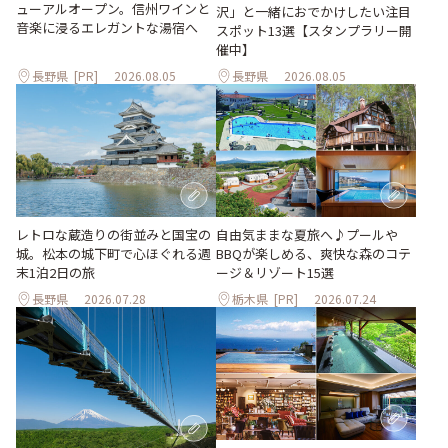
ューアルオープン。信州ワインと
沢」と一緒におでかけしたい注目
音楽に浸るエレガントな湯宿へ
スポット13選【スタンプラリー開
催中】
長野県
[PR]
2026.08.05
長野県
2026.08.05
レトロな蔵造りの街並みと国宝の
自由気ままな夏旅へ♪プールや
城。松本の城下町で心ほぐれる週
BBQが楽しめる、爽快な森のコテ
末1泊2日の旅
ージ＆リゾート15選
長野県
2026.07.28
栃木県
[PR]
2026.07.24