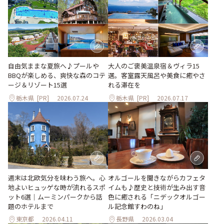
大人のご褒美温泉宿＆ヴィラ15
自由気ままな夏旅へ♪プールや
選。客室露天風呂や美食に癒やさ
BBQが楽しめる、爽快な森のコテ
れる滞在を
ージ＆リゾート15選
栃木県
[PR]
2026.07.24
栃木県
[PR]
2026.07.17
週末は北欧気分を味わう旅へ。心
オルゴールを聞きながらカフェタ
地よいヒュッゲな時が流れるスポ
イムも♪歴史と技術が生み出す音
ット6選｜ムーミンパークから話
色に癒される「ニデックオルゴー
題のホテルまで
ル記念館すわのね」
東京都
2026.04.11
長野県
2026.03.04