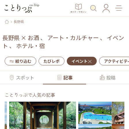
ガイド・マガジン
長野県
長野県
×
お酒
、
アート・カルチャー
、
イベン
ト
、
ホテル・宿
絞り込む
たびレポ
イベント
アクティビテ
スポット
記事
投稿
ことりっぷで人気の記事