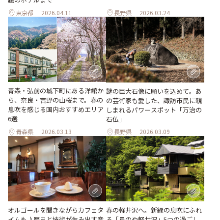
東京都
2026.04.11
長野県
2026.03.24
青森・弘前の城下町にある洋館か
謎の巨大石像に願いを込めて。あ
ら、奈良・吉野の山桜まで。春の
の芸術家も愛した、諏訪市民に親
息吹を感じる国内おすすめエリア
しまれるパワースポット「万治の
6選
石仏」
青森県
2026.03.13
長野県
2026.03.09
オルゴールを聞きながらカフェタ
春の軽井沢へ。新緑の息吹にふれ
イムも♪歴史と技術が生み出す音
る「星のや軽井沢」5つの過ごし