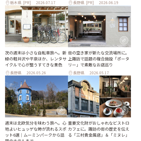
栃木県
[PR]
2026.07.17
長野県
[PR]
2026.06.19
次の週末は小さな自転車旅へ。新
街の空き家が新たな交流場所に。
緑の軽井沢や平泉ほか、レンタサ
上諏訪で話題の複合施設「ポータ
イクルで心が整うすてきな景色
リー」で素敵なお店巡り
長野県
2026.05.26
長野県
2026.05.17
週末は北欧気分を味わう旅へ。心
重要文化財がおしゃれなビストロ
地よいヒュッゲな時が流れるスポ
カフェに。諏訪の街の歴史を伝え
ット6選｜ムーミンパークから話
る「三村貴金属店」＆「ミヌレ」
題のホテルまで