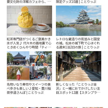
要文化財の洋館カフェから、改
限定グッズ10選 | ことりっぷ
札すぐのレトロ喫茶まで~ | こと
りっぷ
紅茶専門店がつくるご褒美かき
レトロな蔵造りの街並みと国宝
氷が人気♪ 代々木の路地裏で心
の城。松本の城下町で心ほぐれ
ときめくひんやり時間「ティー
る週末1泊2日の旅 | ことりっぷ
スイーツ ラボ コンテナート」 |
ことりっぷ
名物いなり寿司やスイーツの食
新しくなった「ことりっぷ金
べ歩きも楽しい♪愛知・豊川稲
沢」と一緒におでかけしたい注
荷参道さんぽ | ことりっぷ
目スポット12選【スタンプラリ
ー開催中】 | ことりっぷ