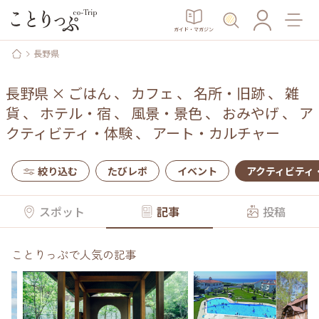
ガイド・マガジン
長野県
長野県
×
ごはん
、
カフェ
、
名所・旧跡
、
雑
貨
、
ホテル・宿
、
風景・景色
、
おみやげ
、
ア
クティビティ・体験
、
アート・カルチャー
絞り込む
たびレポ
イベント
アクティビティ
スポット
記事
投稿
ことりっぷで人気の記事