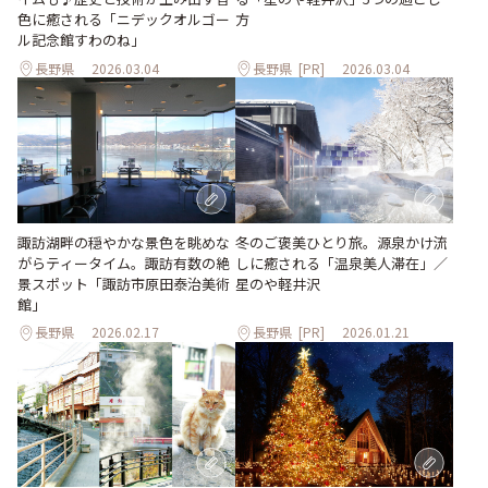
色に癒される「ニデックオルゴー
方
ル記念館すわのね」
長野県
2026.03.04
長野県
[PR]
2026.03.04
冬のご褒美ひとり旅。源泉かけ流
諏訪湖畔の穏やかな景色を眺めな
しに癒される「温泉美人滞在」／
がらティータイム。諏訪有数の絶
星のや軽井沢
景スポット「諏訪市原田泰治美術
館」
長野県
2026.02.17
長野県
[PR]
2026.01.21