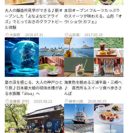
大人の醸造所見学ができる♪新オ
本日オープン! フルーツたっぷり
ープンした「よなよなビアライ
のスイーツが味わえる、山形「オ
ズ」でとっておきのクラフトビー
ウ! ショウ! カフェ」
ル体験
大阪府
2026.07.31
山形県
2017.05.20
夏の涼を感じる、大人の神戸ひと
海景色を眺める三浦半島・三崎へ
り旅♪日本最大級の球体水槽があ
♪ 直売所＆スイーツ食べ歩きさ
る水族館「átoa」へ
んぽ
兵庫県
[PR]
2025.08.12
神奈川県
2026.06.25