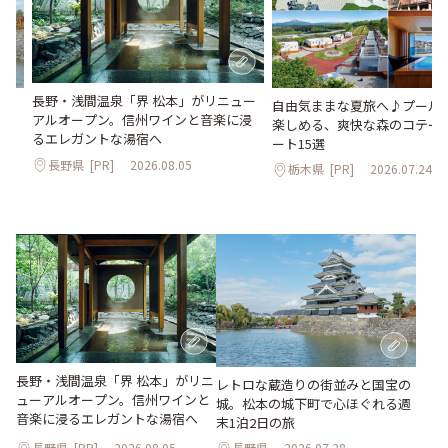
長野・浅間温泉「界 松本」がリニュー
。
自由気ままな夏旅へ♪プールや
アルオープン。信州ワインと音楽に浸
2日
楽しめる、爽快な森のコテー
るエレガントな湯宿へ
ート15選
長野県
[PR]
2026.08.05
栃木県
[PR]
2026.07.24
長野・浅間温泉「界 松本」がリニ
レトロな蔵造りの街並みと国宝の
ューアルオープン。信州ワインと
城。松本の城下町で心ほぐれる週
音楽に浸るエレガントな湯宿へ
末1泊2日の旅
長野県
[PR]
2026.08.05
長野県
2026.07.28