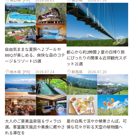
自由気ままな夏旅へ♪プールや
都心から約2時間♪夏の日帰り旅
BBQが楽しめる、爽快な森のコテ
にぴったりの関東＆近郊観光スポ
ージ＆リゾート15選
ット21選
栃木県
[PR]
2026.07.24
群馬県
2026.07.20
大人のご褒美温泉宿＆ヴィラ15
夏の白馬で涼やか絶景さんぽ。可
選。客室露天風呂や美食に癒やさ
憐な花々が彩る天空の植物園へ
れる滞在を