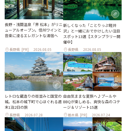
長野・浅間温泉「界 松本」がリニ
新しくなった「ことりっぷ軽井
ューアルオープン。信州ワインと
沢」と一緒におでかけしたい注目
音楽に浸るエレガントな湯宿へ
スポット13選【スタンプラリー開
催中】
長野県
[PR]
2026.08.05
長野県
2026.08.05
レトロな蔵造りの街並みと国宝の
自由気ままな夏旅へ♪プールや
城。松本の城下町で心ほぐれる週
BBQが楽しめる、爽快な森のコテ
末1泊2日の旅
ージ＆リゾート15選
長野県
2026.07.28
栃木県
[PR]
2026.07.24