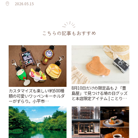
2026.05.15
こちらの記事もおすすめ
8月10日だけの限定品も♪「豊
カスタマイズも楽しい!約500種
島屋」で見つける鳩の日グッズ
類の可愛いワッペンキーホルダ
と本店限定アイテム | ことりっ
ーがずらり。小平市
ぷ
「Kimamaya T&K」 | ことりっ
ぷ