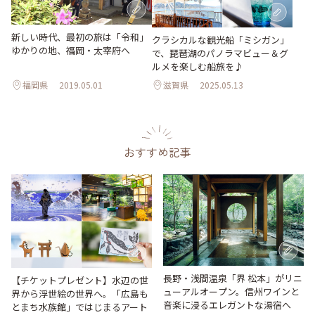
新しい時代、最初の旅は「令和」
クラシカルな観光船「ミシガン」
ゆかりの地、福岡・太宰府へ
で、琵琶湖のパノラマビュー＆グ
ルメを楽しむ船旅を♪
福岡県
2019.05.01
滋賀県
2025.05.13
おすすめ記事
長野・浅間温泉「界 松本」がリニ
【チケットプレゼント】水辺の世
ューアルオープン。信州ワインと
界から浮世絵の世界へ。「広島も
音楽に浸るエレガントな湯宿へ
とまち水族館」ではじまるアート