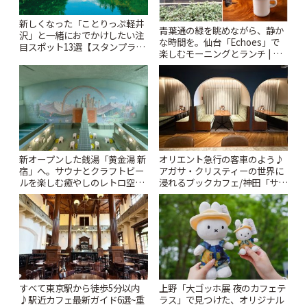
新しくなった「ことりっぷ軽井
青葉通の緑を眺めながら、静か
沢」と一緒におでかけしたい注
な時間を。仙台「Echoes」で
目スポット13選【スタンプラリ
楽しむモーニングとランチ | こ
ー開催中】 | ことりっぷ
とりっぷ
新オープンした銭湯「黄金湯 新
オリエント急行の客車のよう♪
宿」へ。サウナとクラフトビー
アガサ・クリスティーの世界に
ルを楽しむ癒やしのレトロ空間
浸れるブックカフェ/神田「サロ
| ことりっぷ
ンクリスティ」 | ことりっぷ
すべて東京駅から徒歩5分以内
上野「大ゴッホ展 夜のカフェテ
♪駅近カフェ最新ガイド6選~重
ラス」で見つけた、オリジナル