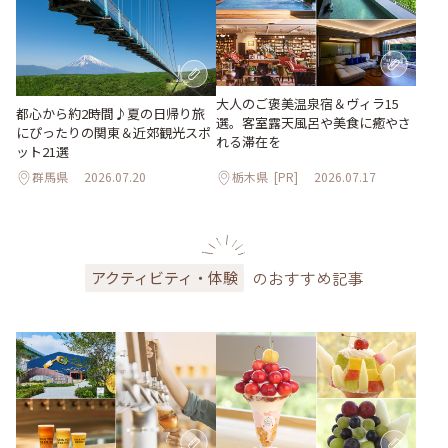
大人のご褒美温泉宿＆ヴィラ15
都心から約2時間♪夏の日帰り旅
選。客室露天風呂や美食に癒やさ
にぴったりの関東＆近郊観光スポ
れる滞在を
ット21選
群馬県
2026.07.20
栃木県
[PR]
2026.07.17
のおすすめ記事
アクティビティ・体験