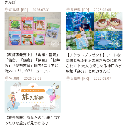
さんぽ
広島県
[PR]
2026.07.31
長野県
[PR]
2026.08.05
【改訂版発売♪】「角館・盛岡」
【チケットプレゼント】アートな
「仙台」「鎌倉」「伊豆」「軽井
空間ともふもふの生きものに癒や
沢」「伊勢志摩」国内6エリアと
されて♪ 大人も楽しめる神戸の水
海外1エリアがリニューアル
族館「átoa」と周辺さんぽ
宮城県
2026.07.09
兵庫県
[PR]
2026.08.07
【旅先診断】あなたの“いま”にぴ
ったりな旅先が見つかる♪