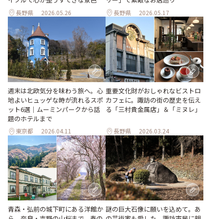
長野県
2026.05.26
長野県
2026.05.17
週末は北欧気分を味わう旅へ。心
重要文化財がおしゃれなビストロ
地よいヒュッゲな時が流れるスポ
カフェに。諏訪の街の歴史を伝え
ット6選｜ムーミンパークから話
る「三村貴金属店」＆「ミヌレ」
題のホテルまで
東京都
2026.04.11
長野県
2026.03.24
青森・弘前の城下町にある洋館か
謎の巨大石像に願いを込めて。あ
ら、奈良・吉野の山桜まで。春の
の芸術家も愛した、諏訪市民に親