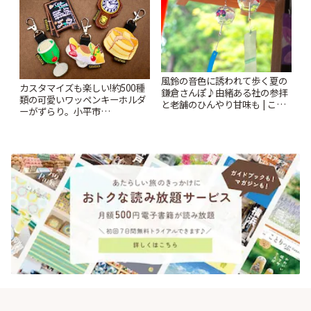
風鈴の音色に誘われて歩く夏の
カスタマイズも楽しい!約500種
鎌倉さんぽ♪由緒ある社の参拝
類の可愛いワッペンキーホルダ
と老舗のひんやり甘味も | こと
ーがずらり。小平市
りっぷ
「Kimamaya T&K」 | ことりっ
ぷ