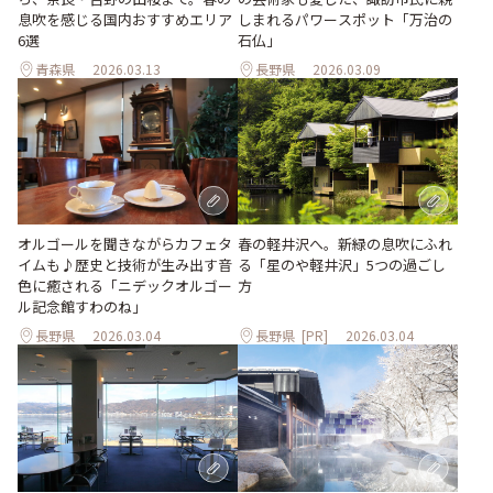
息吹を感じる国内おすすめエリア
しまれるパワースポット「万治の
6選
石仏」
青森県
2026.03.13
長野県
2026.03.09
オルゴールを聞きながらカフェタ
春の軽井沢へ。新緑の息吹にふれ
イムも♪歴史と技術が生み出す音
る「星のや軽井沢」5つの過ごし
色に癒される「ニデックオルゴー
方
ル記念館すわのね」
長野県
2026.03.04
長野県
[PR]
2026.03.04