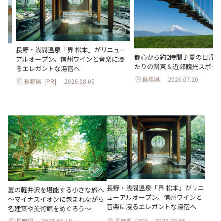
長野・浅間温泉「界 松本」がリニュー
。
都心から約2時間♪夏の日帰
アルオープン。信州ワインと音楽に浸
2日
たりの関東＆近郊観光スポット
るエレガントな湯宿へ
群馬県
2026.07.20
長野県
[PR]
2026.08.05
長野・浅間温泉「界 松本」がリニ
夏の軽井沢を堪能する小さな旅へ
ューアルオープン。信州ワインと
～マイナスイオンに包まれながら
音楽に浸るエレガントな湯宿へ
名建築や美術館をめぐろう～
長野県
2026.08.10
長野県
[PR]
2026.08.05