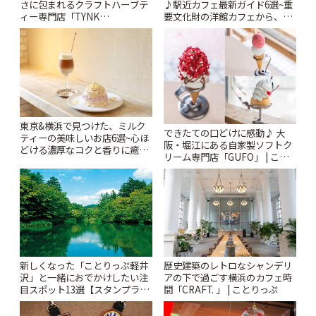
さに包まれるクラフトハーブテ
♪駅近カフェ最新ガイド6選~重
ィー専門店「TYNK
要文化財の洋館カフェから、改
Kabutocho」 | ことりっぷ
札すぐのレトロ喫茶まで~ | こと
りっぷ
東京&横浜で見つけた、ミルク
できたての口どけに感動♪ 大
ティーの美味しいお店6選~心ほ
阪・堀江にある自家製ソフトク
どける濃厚なコクと香りに癒や
リーム専門店「GUFO」 | こと
されるティータイム~ | ことりっ
りっぷ
ぷ
新しくなった「ことりっぷ軽井
歴史建築のレトロなシャンデリ
沢」と一緒におでかけしたい注
アの下で過ごす横浜のカフェ時
目スポット13選【スタンプラリ
間「CRAFT. 」 | ことりっぷ
ー開催中】 | ことりっぷ