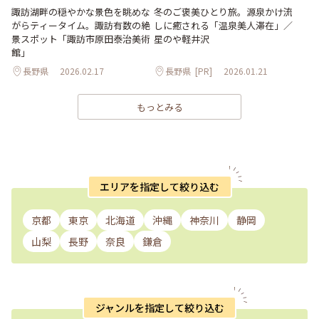
冬のご褒美ひとり旅。源泉かけ流
諏訪湖畔の穏やかな景色を眺めな
しに癒される「温泉美人滞在」／
がらティータイム。諏訪有数の絶
星のや軽井沢
景スポット「諏訪市原田泰治美術
館」
長野県
2026.02.17
長野県
[PR]
2026.01.21
もっとみる
エリアを指定して絞り込む
京都
東京
北海道
沖縄
神奈川
静岡
山梨
長野
奈良
鎌倉
ジャンルを指定して絞り込む