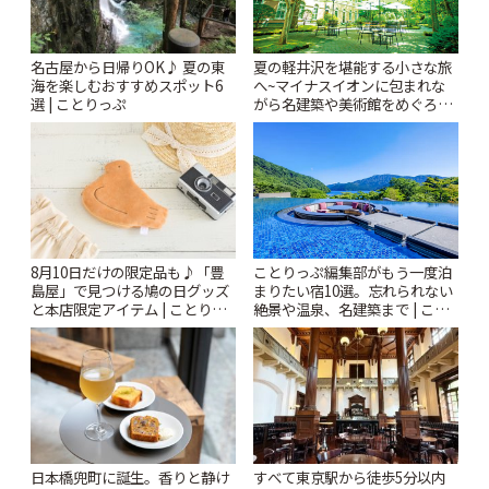
名古屋から日帰りOK♪ 夏の東
夏の軽井沢を堪能する小さな旅
海を楽しむおすすめスポット6
へ~マイナスイオンに包まれな
選 | ことりっぷ
がら名建築や美術館をめぐろう
~ | ことりっぷ
8月10日だけの限定品も♪「豊
ことりっぷ編集部がもう一度泊
島屋」で見つける鳩の日グッズ
まりたい宿10選。忘れられない
と本店限定アイテム | ことりっ
絶景や温泉、名建築まで | こと
ぷ
りっぷ
日本橋兜町に誕生。香りと静け
すべて東京駅から徒歩5分以内