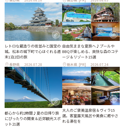
レトロな蔵造りの街並みと国宝の
自由気ままな夏旅へ♪プールや
城。松本の城下町で心ほぐれる週
BBQが楽しめる、爽快な森のコテ
末1泊2日の旅
ージ＆リゾート15選
長野県
2026.07.28
栃木県
[PR]
2026.07.24
大人のご褒美温泉宿＆ヴィラ15
都心から約2時間♪夏の日帰り旅
選。客室露天風呂や美食に癒やさ
にぴったりの関東＆近郊観光スポ
れる滞在を
ット21選