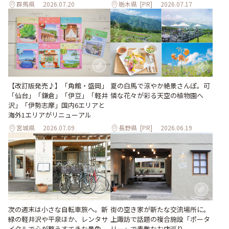
群馬県
2026.07.20
栃木県
[PR]
2026.07.17
【改訂版発売♪】「角館・盛岡」
夏の白馬で涼やか絶景さんぽ。可
「仙台」「鎌倉」「伊豆」「軽井
憐な花々が彩る天空の植物園へ
沢」「伊勢志摩」国内6エリアと
海外1エリアがリニューアル
宮城県
2026.07.09
長野県
[PR]
2026.06.19
次の週末は小さな自転車旅へ。新
街の空き家が新たな交流場所に。
緑の軽井沢や平泉ほか、レンタサ
上諏訪で話題の複合施設「ポータ
イクルで心が整うすてきな景色
リー」で素敵なお店巡り