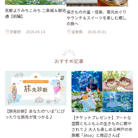
京都よりみちこみち 二条城＆御池
焼きものの里・信楽、窯元めぐり
通【前編】
やランチ＆スイーツを楽しむ癒し
の旅へ
京都府
2026.06.14
滋賀県
2026.05.01
おすすめ記事
【旅先診断】あなたの“いま”にぴ
ったりな旅先が見つかる♪
【チケットプレゼント】アートな
空間ともふもふの生きものに癒や
されて♪ 大人も楽しめる神戸の水
族館「átoa」と周辺さんぽ