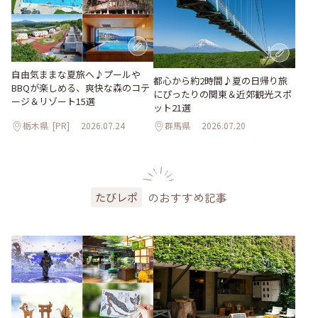
自由気ままな夏旅へ♪プールや
都心から約2時間♪夏の日帰り旅
BBQが楽しめる、爽快な森のコテ
にぴったりの関東＆近郊観光スポ
ージ＆リゾート15選
ット21選
栃木県
[PR]
2026.07.24
群馬県
2026.07.20
のおすすめ記事
たびレポ