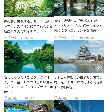
長野・浅間温泉「界 松本」がリニ
夏の軽井沢を堪能する小さな旅へ
ューアルオープン。信州ワインと
～マイナスイオンに包まれながら
音楽に浸るエレガントな湯宿へ
名建築や美術館をめぐろう～
長野県
2026.08.10
長野県
[PR]
2026.08.05
新しくなった「ことりっぷ軽井
レトロな蔵造りの街並みと国宝の
沢」と一緒におでかけしたい注目
城。松本の城下町で心ほぐれる週
スポット13選【スタンプラリー開
末1泊2日の旅
催中】
長野県
2026.08.05
長野県
2026.07.28