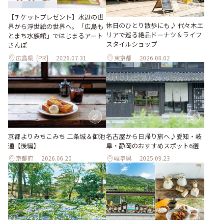
【チケットプレゼント】水辺の世
休日のひとり散歩にも♪ 代々木エ
界から浮世絵の世界へ。「広島も
リアで巡る絶品ドーナツ＆ライフ
とまち水族館」ではじまるアート
スタイルショップ
さんぽ
広島県
[PR]
2026.07.31
東京都
2026.08.02
京都よりみちこみち 二条城＆御池
名古屋から日帰り旅へ♪愛知・岐
通【後編】
阜・静岡のおすすめスポット6選
京都府
2026.06.20
岐阜県
2025.09.23