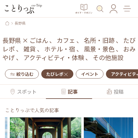
ガイド・マガジン
長野県
長野県
×
ごはん
、
カフェ
、
名所・旧跡
、
たび
レポ
、
雑貨
、
ホテル・宿
、
風景・景色
、
おみ
やげ
、
アクティビティ・体験
、
その他施設
絞り込む
たびレポ
イベント
アクティビテ
スポット
記事
投稿
ことりっぷで人気の記事