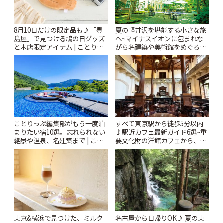
8月10日だけの限定品も♪「豊
夏の軽井沢を堪能する小さな旅
島屋」で見つける鳩の日グッズ
へ~マイナスイオンに包まれな
と本店限定アイテム | ことりっ
がら名建築や美術館をめぐろう
ぷ
~ | ことりっぷ
ことりっぷ編集部がもう一度泊
すべて東京駅から徒歩5分以内
まりたい宿10選。忘れられない
♪駅近カフェ最新ガイド6選~重
絶景や温泉、名建築まで | こと
要文化財の洋館カフェから、改
りっぷ
札すぐのレトロ喫茶まで~ | こと
りっぷ
東京&横浜で見つけた、ミルク
名古屋から日帰りOK♪ 夏の東