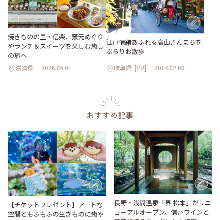
焼きものの里・信楽、窯元めぐり
江戸情緒あふれる高山さんまちを
やランチ＆スイーツを楽しむ癒し
ぶらりお散歩
の旅へ
滋賀県
2026.05.01
岐阜県
[PR]
2014.02.06
おすすめ記事
長野・浅間温泉「界 松本」がリニ
【チケットプレゼント】アートな
ューアルオープン。信州ワインと
空間ともふもふの生きものに癒や