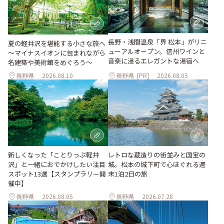
長野・浅間温泉「界 松本」がリニ
夏の軽井沢を堪能する小さな旅へ
ューアルオープン。信州ワインと
～マイナスイオンに包まれながら
音楽に浸るエレガントな湯宿へ
名建築や美術館をめぐろう～
長野県
2026.08.10
長野県
[PR]
2026.08.05
新しくなった「ことりっぷ軽井
レトロな蔵造りの街並みと国宝の
沢」と一緒におでかけしたい注目
城。松本の城下町で心ほぐれる週
スポット13選【スタンプラリー開
末1泊2日の旅
催中】
長野県
2026.08.05
長野県
2026.07.28