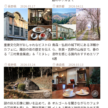
長野県
2026.05.17
東京都
2026.04.11
青森・弘前の城下町にある洋館か
重要文化財がおしゃれなビストロ
ら、奈良・吉野の山桜まで。春の
カフェに。諏訪の街の歴史を伝え
息吹を感じる国内おすすめエリア
る「三村貴金属店」＆「ミヌレ」
6選
長野県
2026.03.24
青森県
2026.03.13
オルゴールを聞きながらカフェタ
謎の巨大石像に願いを込めて。あ
イムも♪歴史と技術が生み出す音
の芸術家も愛した、諏訪市民に親