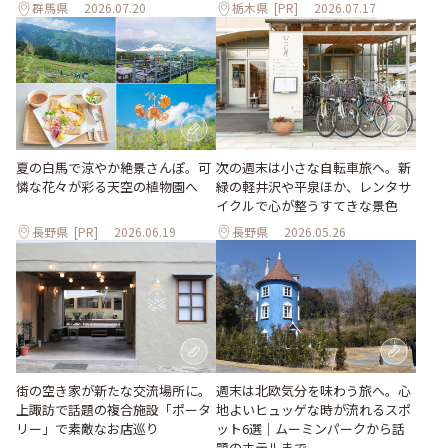
群馬県
2026.07.20
栃木県
[PR]
2026.07.17
夏の白馬で涼やか絶景さんぽ。可
次の週末は小さな自転車旅へ。新
憐な花々が彩る天空の植物園へ
緑の軽井沢や平泉ほか、レンタサ
イクルで心が整うすてきな景色
長野県
[PR]
2026.06.19
長野県
2026.05.26
街の空き家が新たな交流場所に。
週末は北欧気分を味わう旅へ。心
上諏訪で話題の複合施設「ポータ
地よいヒュッゲな時が流れるスポ
リー」で素敵なお店巡り
ット6選｜ムーミンパークから話
題のホテルまで