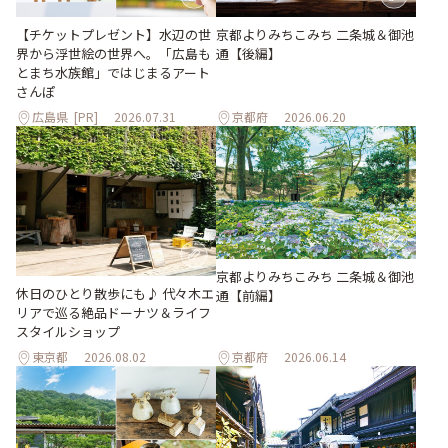
【チケットプレゼント】水辺の世
京都よりみちこみち 二条城＆御池
界から浮世絵の世界へ。「広島も
通【後編】
とまち水族館」ではじまるアート
さんぽ
広島県
[PR]
2026.07.31
京都府
2026.06.20
京都よりみちこみち 二条城＆御池
休日のひとり散歩にも♪ 代々木エ
通【前編】
リアで巡る絶品ドーナツ＆ライフ
スタイルショップ
東京都
2026.08.02
京都府
2026.06.14