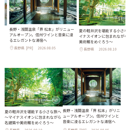
長野・浅間温泉「界 松本」がリニュー
。
夏の軽井沢を堪能する小さな
アルオープン。信州ワインと音楽に浸
2日
イナスイオンに包まれながら
るエレガントな湯宿へ
美術館をめぐろう～
長野県
[PR]
2026.08.05
長野県
2026.08.10
長野・浅間温泉「界 松本」がリニ
夏の軽井沢を堪能する小さな旅へ
ューアルオープン。信州ワインと
～マイナスイオンに包まれながら
音楽に浸るエレガントな湯宿へ
名建築や美術館をめぐろう～
長野県
2026.08.10
長野県
[PR]
2026.08.05