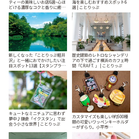
ティーの美味しいお店6選~心ほ
海を楽しむおすすめスポット6
どける濃厚なコクと香りに癒や
選 | ことりっぷ
されるティータイム~ | ことりっ
ぷ
新しくなった「ことりっぷ軽井
歴史建築のレトロなシャンデリ
沢」と一緒におでかけしたい注
アの下で過ごす横浜のカフェ時
目スポット13選【スタンプラリ
間「CRAFT. 」 | ことりっぷ
ー開催中】 | ことりっぷ
キュートなミニチュアに思わず
カスタマイズも楽しい!約500種
夢中♪鎌倉「イクスタン」で出
類の可愛いワッペンキーホルダ
会う小さな世界 | ことりっぷ
ーがずらり。小平市
「Kimamaya T&K」 | ことりっ
ぷ