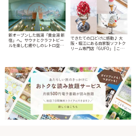
新オープンした銭湯「黄金湯 新
できたての口どけに感動♪ 大
宿」へ。サウナとクラフトビー
阪・堀江にある自家製ソフトク
ルを楽しむ癒やしのレトロ空間
リーム専門店「GUFO」 | こと
| ことりっぷ
りっぷ