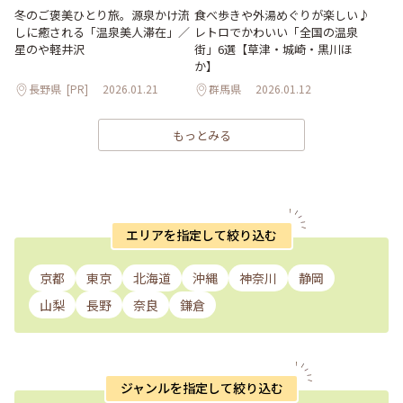
食べ歩きや外湯めぐりが楽しい♪
冬のご褒美ひとり旅。源泉かけ流
レトロでかわいい「全国の温泉
しに癒される「温泉美人滞在」／
街」6選【草津・城崎・黒川ほ
星のや軽井沢
か】
長野県
[PR]
2026.01.21
群馬県
2026.01.12
もっとみる
エリアを指定して絞り込む
京都
東京
北海道
沖縄
神奈川
静岡
山梨
長野
奈良
鎌倉
ジャンルを指定して絞り込む