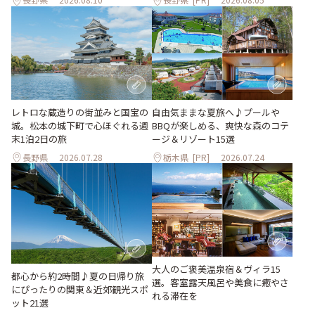
レトロな蔵造りの街並みと国宝の
自由気ままな夏旅へ♪プールや
城。松本の城下町で心ほぐれる週
BBQが楽しめる、爽快な森のコテ
末1泊2日の旅
ージ＆リゾート15選
長野県
2026.07.28
栃木県
[PR]
2026.07.24
大人のご褒美温泉宿＆ヴィラ15
都心から約2時間♪夏の日帰り旅
選。客室露天風呂や美食に癒やさ
にぴったりの関東＆近郊観光スポ
れる滞在を
ット21選