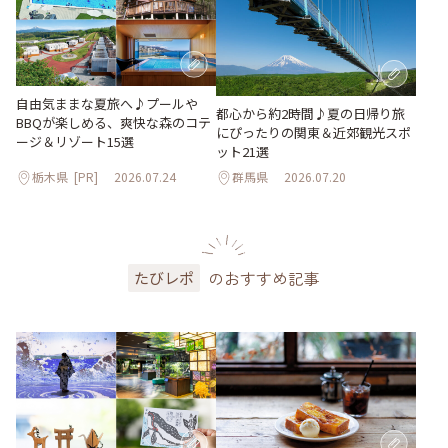
自由気ままな夏旅へ♪プールや
都心から約2時間♪夏の日帰り旅
BBQが楽しめる、爽快な森のコテ
にぴったりの関東＆近郊観光スポ
ージ＆リゾート15選
ット21選
栃木県
[PR]
2026.07.24
群馬県
2026.07.20
のおすすめ記事
たびレポ