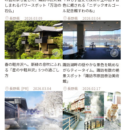
色に癒される「ニデックオルゴー
しまれるパワースポット「万治の
ル記念館すわのね」
石仏」
長野県
2026.03.09
長野県
2026.03.04
春の軽井沢へ。新緑の息吹にふれ
諏訪湖畔の穏やかな景色を眺めな
る「星のや軽井沢」5つの過ごし
がらティータイム。諏訪有数の絶
方
景スポット「諏訪市原田泰治美術
館」
長野県
[PR]
2026.03.04
長野県
2026.02.17