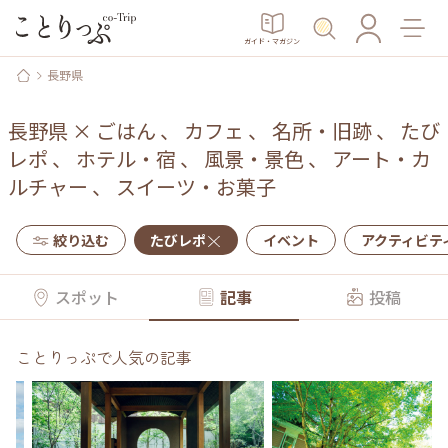
ガイド・マガジン
長野県
長野県
×
ごはん
、
カフェ
、
名所・旧跡
、
たび
レポ
、
ホテル・宿
、
風景・景色
、
アート・カ
ルチャー
、
スイーツ・お菓子
絞り込む
たびレポ
イベント
アクティビテ
スポット
記事
投稿
ことりっぷで人気の記事