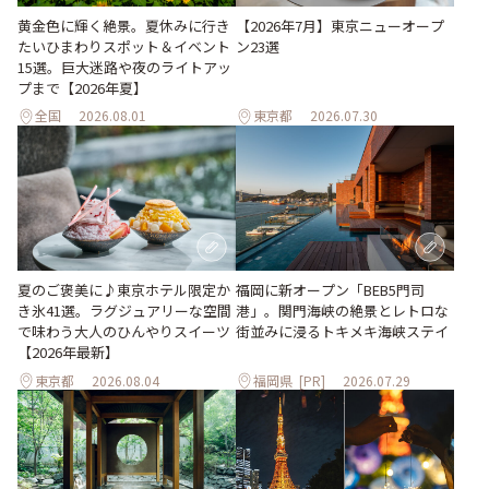
黄金色に輝く絶景。夏休みに行き
【2026年7月】東京ニューオープ
たいひまわりスポット＆イベント
ン23選
15選。巨大迷路や夜のライトアッ
プまで【2026年夏】
全国
2026.08.01
東京都
2026.07.30
夏のご褒美に♪東京ホテル限定か
福岡に新オープン「BEB5門司
き氷41選。ラグジュアリーな空間
港」。関門海峡の絶景とレトロな
で味わう大人のひんやりスイーツ
街並みに浸るトキメキ海峡ステイ
【2026年最新】
東京都
2026.08.04
福岡県
[PR]
2026.07.29