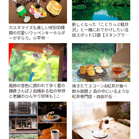
新しくなった「ことりっぷ軽井
カスタマイズも楽しい!約500種
沢」と一緒におでかけしたい注
類の可愛いワッペンキーホルダ
目スポット13選【スタンプラリ
ーがずらり。小平市
ー開催中】 | ことりっぷ
「Kimamaya T&K」 | ことりっ
ぷ
風鈴の音色に誘われて歩く夏の
焼きたてスコーン&紅茶が食べ
鎌倉さんぽ♪由緒ある社の参拝
飲み放題♪ 森の中にいるような
と老舗のひんやり甘味も | こと
紅茶専門店・自由が丘
りっぷ
「YOTSUBA TEA」でのんびり
時間 | ことりっぷ