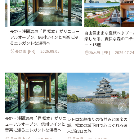
長野・浅間温泉「界 松本」がリニュー
。
自由気ままな夏旅へ♪プールや
アルオープン。信州ワインと音楽に浸
2日
楽しめる、爽快な森のコテー
るエレガントな湯宿へ
ート15選
長野県
[PR]
2026.08.05
栃木県
[PR]
2026.07.24
長野・浅間温泉「界 松本」がリニ
レトロな蔵造りの街並みと国宝の
ューアルオープン。信州ワインと
城。松本の城下町で心ほぐれる週
音楽に浸るエレガントな湯宿へ
末1泊2日の旅
長野県
[PR]
2026.08.05
長野県
2026.07.28