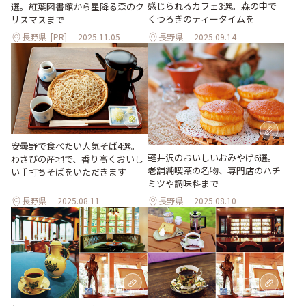
感じられるカフェ3選。森の中で
選。紅葉図書館から星降る森のク
くつろぎのティータイムを
リスマスまで
長野県
[PR]
2025.11.05
長野県
2025.09.14
安曇野で食べたい人気そば4選。
軽井沢のおいしいおみやげ6選。
わさびの産地で、香り高くおいし
老舗純喫茶の名物、専門店のハチ
い手打ちそばをいただきます
ミツや調味料まで
長野県
2025.08.11
長野県
2025.08.10