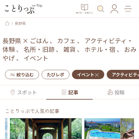
ガイド・マガジン
長野県
長野県
×
ごはん
、
カフェ
、
アクティビティ・
体験
、
名所・旧跡
、
雑貨
、
ホテル・宿
、
おみ
やげ
、
イベント
絞り込む
たびレポ
イベント
アクティビテ
スポット
記事
投稿
ことりっぷで人気の記事