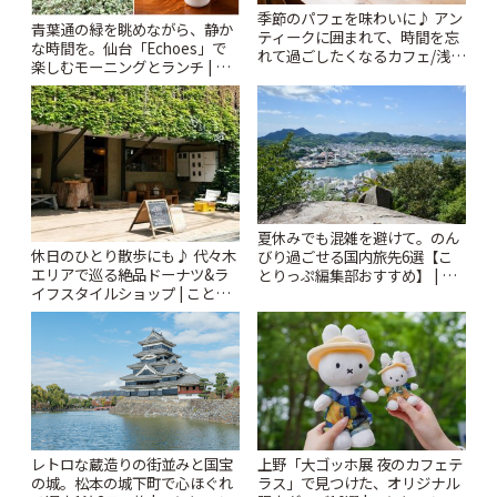
季節のパフェを味わいに♪ アン
青葉通の緑を眺めながら、静か
ティークに囲まれて、時間を忘
な時間を。仙台「Echoes」で
れて過ごしたくなるカフェ/浅草
楽しむモーニングとランチ | こ
「annorum cafe」 | ことりっぷ
とりっぷ
夏休みでも混雑を避けて。のん
休日のひとり散歩にも♪ 代々木
びり過ごせる国内旅先6選【こ
エリアで巡る絶品ドーナツ&ラ
とりっぷ編集部おすすめ】 | こ
イフスタイルショップ | ことり
とりっぷ
っぷ
レトロな蔵造りの街並みと国宝
上野「大ゴッホ展 夜のカフェテ
の城。松本の城下町で心ほぐれ
ラス」で見つけた、オリジナル