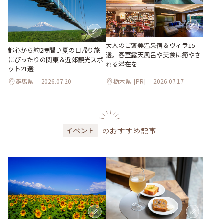
大人のご褒美温泉宿＆ヴィラ15
都心から約2時間♪夏の日帰り旅
選。客室露天風呂や美食に癒やさ
にぴったりの関東＆近郊観光スポ
れる滞在を
ット21選
群馬県
2026.07.20
栃木県
[PR]
2026.07.17
のおすすめ記事
イベント