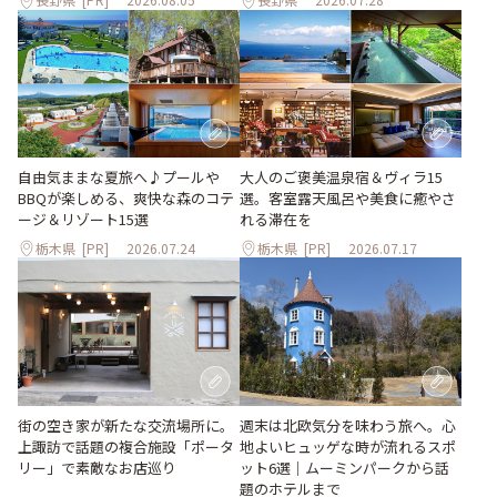
大人のご褒美温泉宿＆ヴィラ15
自由気ままな夏旅へ♪プールや
選。客室露天風呂や美食に癒やさ
BBQが楽しめる、爽快な森のコテ
れる滞在を
ージ＆リゾート15選
栃木県
[PR]
2026.07.24
栃木県
[PR]
2026.07.17
街の空き家が新たな交流場所に。
週末は北欧気分を味わう旅へ。心
上諏訪で話題の複合施設「ポータ
地よいヒュッゲな時が流れるスポ
リー」で素敵なお店巡り
ット6選｜ムーミンパークから話
題のホテルまで