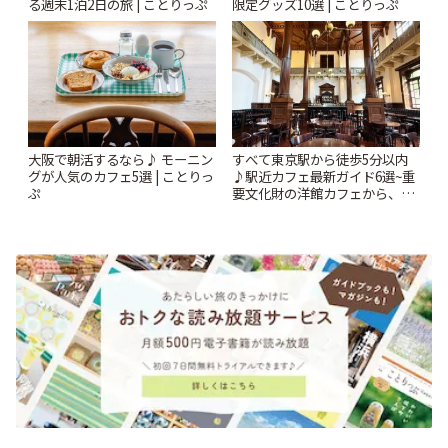
る週末1泊2日の旅 | ことりっぷ
限定グッズ10選 | ことりっぷ
大阪で朝活するなら♪ モーニン
すべて東京駅から徒歩5分以内
グが人気のカフェ5選 | ことりっ
♪駅近カフェ最新ガイド6選~重
ぷ
要文化財の洋館カフェから、改
札すぐのレトロ喫茶まで~ | こと
りっぷ