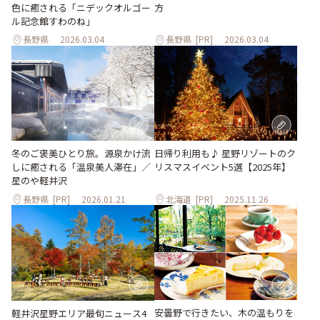
色に癒される「ニデックオルゴー
方
ル記念館すわのね」
長野県
2026.03.04
長野県
[PR]
2026.03.04
日帰り利用も♪ 星野リゾートのク
冬のご褒美ひとり旅。源泉かけ流
リスマスイベント5選【2025年】
しに癒される「温泉美人滞在」／
星のや軽井沢
長野県
[PR]
2026.01.21
北海道
[PR]
2025.11.26
安曇野で行きたい、木の温もりを
軽井沢星野エリア最旬ニュース4