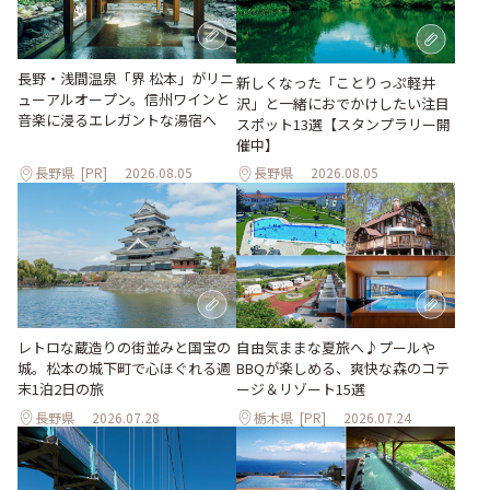
長野・浅間温泉「界 松本」がリニ
新しくなった「ことりっぷ軽井
ューアルオープン。信州ワインと
沢」と一緒におでかけしたい注目
音楽に浸るエレガントな湯宿へ
スポット13選【スタンプラリー開
催中】
長野県
[PR]
2026.08.05
長野県
2026.08.05
レトロな蔵造りの街並みと国宝の
自由気ままな夏旅へ♪プールや
城。松本の城下町で心ほぐれる週
BBQが楽しめる、爽快な森のコテ
末1泊2日の旅
ージ＆リゾート15選
長野県
2026.07.28
栃木県
[PR]
2026.07.24