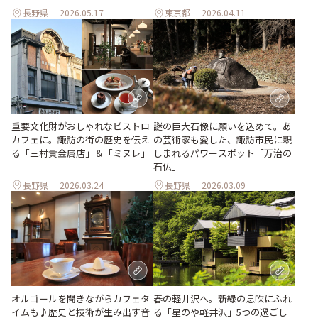
長野県
2026.05.17
東京都
2026.04.11
重要文化財がおしゃれなビストロ
謎の巨大石像に願いを込めて。あ
カフェに。諏訪の街の歴史を伝え
の芸術家も愛した、諏訪市民に親
る「三村貴金属店」＆「ミヌレ」
しまれるパワースポット「万治の
石仏」
長野県
2026.03.24
長野県
2026.03.09
オルゴールを聞きながらカフェタ
春の軽井沢へ。新緑の息吹にふれ
イムも♪歴史と技術が生み出す音
る「星のや軽井沢」5つの過ごし