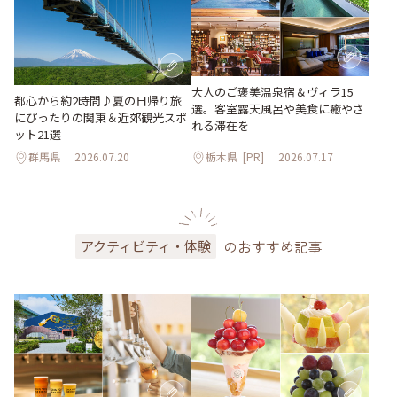
大人のご褒美温泉宿＆ヴィラ15
都心から約2時間♪夏の日帰り旅
選。客室露天風呂や美食に癒やさ
にぴったりの関東＆近郊観光スポ
れる滞在を
ット21選
群馬県
2026.07.20
栃木県
[PR]
2026.07.17
のおすすめ記事
アクティビティ・体験