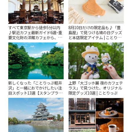
すべて東京駅から徒歩5分以内
8月10日だけの限定品も♪「豊
♪駅近カフェ最新ガイド6選~重
島屋」で見つける鳩の日グッズ
要文化財の洋館カフェから、改
と本店限定アイテム | ことりっ
札すぐのレトロ喫茶まで~ | こと
ぷ
りっぷ
新しくなった「ことりっぷ軽井
上野「大ゴッホ展 夜のカフェテ
沢」と一緒におでかけしたい注
ラス」で見つけた、オリジナル
目スポット13選【スタンプラリ
限定グッズ10選 | ことりっぷ
ー開催中】 | ことりっぷ