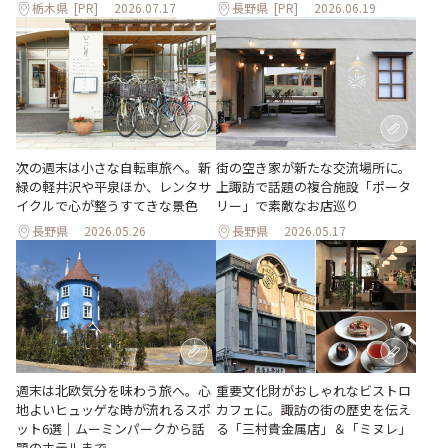
栃木県
[PR]
2026.07.17
長野県
[PR]
2026.06.19
次の週末は小さな自転車旅へ。新
街の空き家が新たな交流場所に。
緑の軽井沢や平泉ほか、レンタサ
上諏訪で話題の複合施設「ポータ
イクルで心が整うすてきな景色
リー」で素敵なお店巡り
長野県
2026.05.26
長野県
2026.05.17
週末は北欧気分を味わう旅へ。心
重要文化財がおしゃれなビストロ
地よいヒュッゲな時が流れるスポ
カフェに。諏訪の街の歴史を伝え
ット6選｜ムーミンパークから話
る「三村貴金属店」＆「ミヌレ」
題のホテルまで