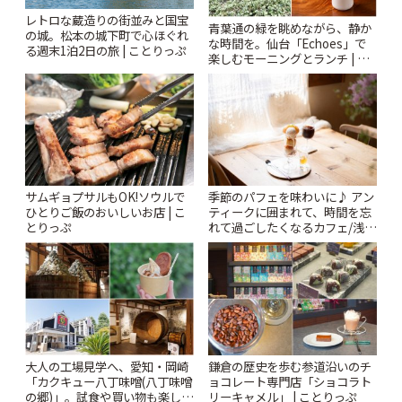
レトロな蔵造りの街並みと国宝
青葉通の緑を眺めながら、静か
の城。松本の城下町で心ほぐれ
な時間を。仙台「Echoes」で
る週末1泊2日の旅 | ことりっぷ
楽しむモーニングとランチ | こ
とりっぷ
サムギョプサルもOK!ソウルで
季節のパフェを味わいに♪ アン
ひとりご飯のおいしいお店 | こ
ティークに囲まれて、時間を忘
とりっぷ
れて過ごしたくなるカフェ/浅草
「annorum cafe」 | ことりっぷ
大人の工場見学へ、愛知・岡崎
鎌倉の歴史を歩む参道沿いのチ
「カクキュー八丁味噌(八丁味噌
ョコレート専門店「ショコラト
の郷)」。試食や買い物も楽しみ
リーキャメル」 | ことりっぷ