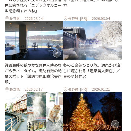
色に癒される「ニデックオルゴー
方
ル記念館すわのね」
長野県
2026.03.04
長野県
[PR]
2026.03.04
冬のご褒美ひとり旅。源泉かけ流
諏訪湖畔の穏やかな景色を眺めな
しに癒される「温泉美人滞在」／
がらティータイム。諏訪有数の絶
星のや軽井沢
景スポット「諏訪市原田泰治美術
館」
長野県
2026.02.17
長野県
[PR]
2026.01.21