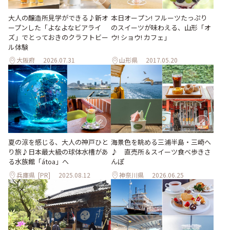
大人の醸造所見学ができる♪新オ
本日オープン! フルーツたっぷり
ープンした「よなよなビアライ
のスイーツが味わえる、山形「オ
ズ」でとっておきのクラフトビー
ウ! ショウ! カフェ」
ル体験
大阪府
2026.07.31
山形県
2017.05.20
夏の涼を感じる、大人の神戸ひと
海景色を眺める三浦半島・三崎へ
り旅♪日本最大級の球体水槽があ
♪ 直売所＆スイーツ食べ歩きさ
る水族館「átoa」へ
んぽ
兵庫県
[PR]
2025.08.12
神奈川県
2026.06.25