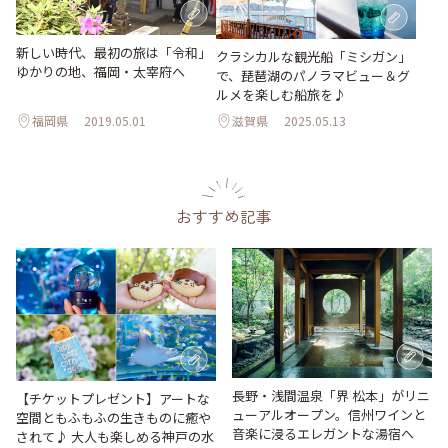
新しい時代、最初の旅は「令和」
クラシカルな観光船「ミシガン」
ゆかりの地、福岡・太宰府へ
で、琵琶湖のパノラマビュー＆グ
ルメを楽しむ船旅を♪
福岡県
2019.05.01
滋賀県
2025.05.13
おすすめ記事
長野・浅間温泉「界 松本」がリニ
【チケットプレゼント】アートな
ューアルオープン。信州ワインと
空間ともふもふの生きものに癒や
音楽に浸るエレガントな湯宿へ
されて♪ 大人も楽しめる神戸の水