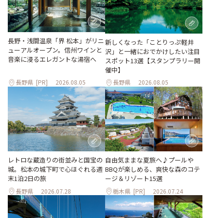
長野・浅間温泉「界 松本」がリニ
新しくなった「ことりっぷ軽井
ューアルオープン。信州ワインと
沢」と一緒におでかけしたい注目
音楽に浸るエレガントな湯宿へ
スポット13選【スタンプラリー開
催中】
長野県
[PR]
2026.08.05
長野県
2026.08.05
レトロな蔵造りの街並みと国宝の
自由気ままな夏旅へ♪プールや
城。松本の城下町で心ほぐれる週
BBQが楽しめる、爽快な森のコテ
末1泊2日の旅
ージ＆リゾート15選
長野県
2026.07.28
栃木県
[PR]
2026.07.24