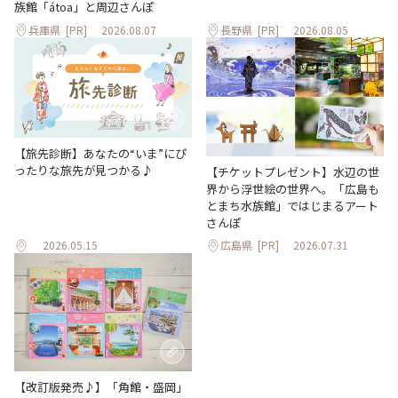
族館「átoa」と周辺さんぽ
兵庫県
[PR]
2026.08.07
長野県
[PR]
2026.08.05
【旅先診断】あなたの“いま”にぴ
ったりな旅先が見つかる♪
【チケットプレゼント】水辺の世
界から浮世絵の世界へ。「広島も
とまち水族館」ではじまるアート
さんぽ
2026.05.15
広島県
[PR]
2026.07.31
【改訂版発売♪】「角館・盛岡」