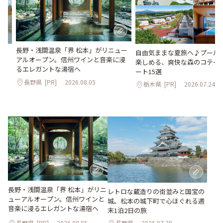
長野・浅間温泉「界 松本」がリニュー
。
自由気ままな夏旅へ♪プールや
アルオープン。信州ワインと音楽に浸
2日
楽しめる、爽快な森のコテー
るエレガントな湯宿へ
ート15選
長野県
[PR]
2026.08.05
栃木県
[PR]
2026.07.24
長野・浅間温泉「界 松本」がリニ
レトロな蔵造りの街並みと国宝の
ューアルオープン。信州ワインと
城。松本の城下町で心ほぐれる週
音楽に浸るエレガントな湯宿へ
末1泊2日の旅
長野県
[PR]
2026.08.05
長野県
2026.07.28