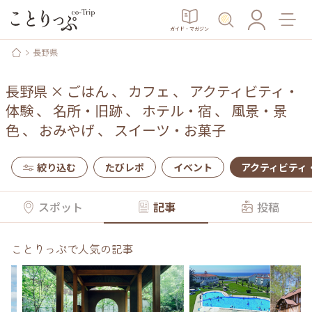
ガイド・マガジン
長野県
長野県
×
ごはん
、
カフェ
、
アクティビティ・
体験
、
名所・旧跡
、
ホテル・宿
、
風景・景
色
、
おみやげ
、
スイーツ・お菓子
絞り込む
たびレポ
イベント
アクティビティ
スポット
記事
投稿
ことりっぷで人気の記事