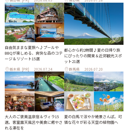
自由気ままな夏旅へ♪プールや
都心から約2時間♪夏の日帰り旅
BBQが楽しめる、爽快な森のコテ
にぴったりの関東＆近郊観光スポ
ージ＆リゾート15選
ット21選
栃木県
[PR]
2026.07.24
群馬県
2026.07.20
大人のご褒美温泉宿＆ヴィラ15
夏の白馬で涼やか絶景さんぽ。可
選。客室露天風呂や美食に癒やさ
憐な花々が彩る天空の植物園へ
れる滞在を