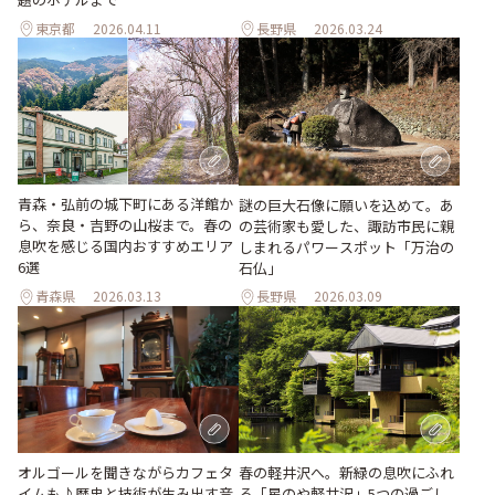
東京都
2026.04.11
長野県
2026.03.24
青森・弘前の城下町にある洋館か
謎の巨大石像に願いを込めて。あ
ら、奈良・吉野の山桜まで。春の
の芸術家も愛した、諏訪市民に親
息吹を感じる国内おすすめエリア
しまれるパワースポット「万治の
6選
石仏」
青森県
2026.03.13
長野県
2026.03.09
オルゴールを聞きながらカフェタ
春の軽井沢へ。新緑の息吹にふれ
イムも♪歴史と技術が生み出す音
る「星のや軽井沢」5つの過ごし