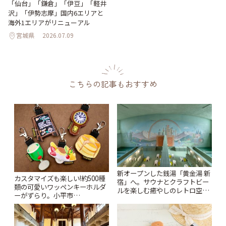
「仙台」「鎌倉」「伊豆」「軽井
沢」「伊勢志摩」国内6エリアと
海外1エリアがリニューアル
宮城県
2026.07.09
こちらの記事もおすすめ
新オープンした銭湯「黄金湯 新
カスタマイズも楽しい!約500種
宿」へ。サウナとクラフトビー
類の可愛いワッペンキーホルダ
ルを楽しむ癒やしのレトロ空間
ーがずらり。小平市
| ことりっぷ
「Kimamaya T&K」 | ことりっ
ぷ