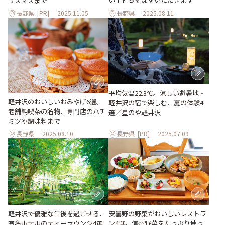
リスマスまで
長野県
[PR]
2025.11.05
長野県
2025.08.11
平均気温22.3℃。涼しい避暑地・
軽井沢のおいしいおみやげ6選。
軽井沢の宿で楽しむ、夏の体験4
老舗純喫茶の名物、専門店のハチ
選／星のや軽井沢
ミツや調味料まで
長野県
2025.08.10
長野県
[PR]
2025.07.09
軽井沢で優雅な午後を過ごせる、
安曇野の野菜がおいしいレストラ
有名ホテルのティーラウンジ4選
ン4選。信州野菜をたっぷり使っ