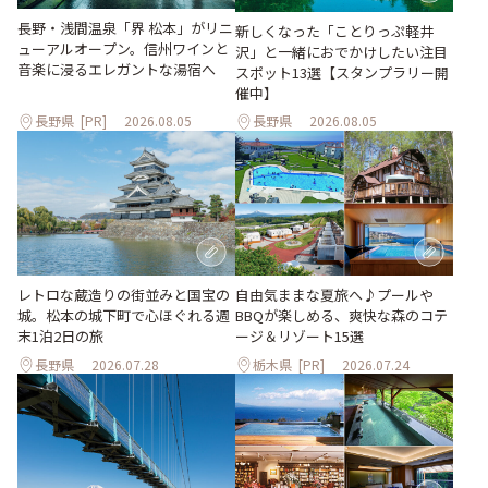
長野・浅間温泉「界 松本」がリニ
新しくなった「ことりっぷ軽井
ューアルオープン。信州ワインと
沢」と一緒におでかけしたい注目
音楽に浸るエレガントな湯宿へ
スポット13選【スタンプラリー開
催中】
長野県
[PR]
2026.08.05
長野県
2026.08.05
レトロな蔵造りの街並みと国宝の
自由気ままな夏旅へ♪プールや
城。松本の城下町で心ほぐれる週
BBQが楽しめる、爽快な森のコテ
末1泊2日の旅
ージ＆リゾート15選
長野県
2026.07.28
栃木県
[PR]
2026.07.24