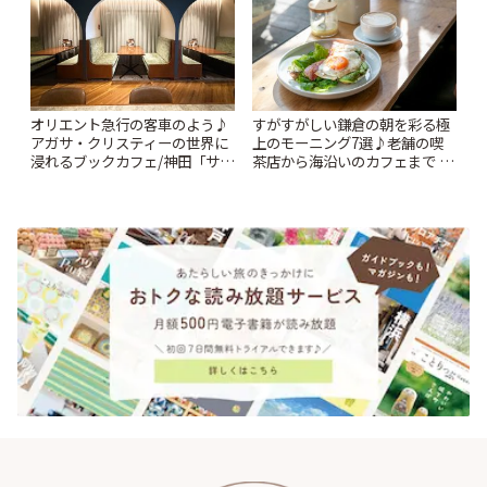
オリエント急行の客車のよう♪
すがすがしい鎌倉の朝を彩る極
アガサ・クリスティーの世界に
上のモーニング7選♪老舗の喫
浸れるブックカフェ/神田「サロ
茶店から海沿いのカフェまで |
ンクリスティ」 | ことりっぷ
ことりっぷ