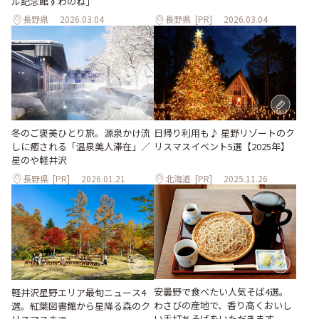
ル記念館すわのね」
長野県
2026.03.04
長野県
[PR]
2026.03.04
日帰り利用も♪ 星野リゾートのク
冬のご褒美ひとり旅。源泉かけ流
リスマスイベント5選【2025年】
しに癒される「温泉美人滞在」／
星のや軽井沢
長野県
[PR]
2026.01.21
北海道
[PR]
2025.11.26
安曇野で食べたい人気そば4選。
軽井沢星野エリア最旬ニュース4
わさびの産地で、香り高くおいし
選。紅葉図書館から星降る森のク
い手打ちそばをいただきます