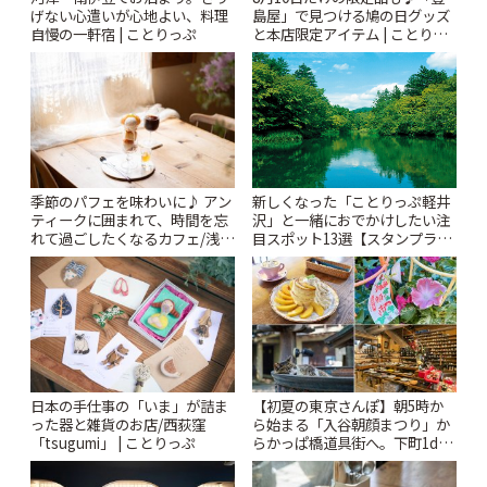
げない心遣いが心地よい、料理
島屋」で見つける鳩の日グッズ
自慢の一軒宿 | ことりっぷ
と本店限定アイテム | ことりっ
ぷ
新しくなった「ことりっぷ軽井
季節のパフェを味わいに♪ アン
沢」と一緒におでかけしたい注
ティークに囲まれて、時間を忘
目スポット13選【スタンプラリ
れて過ごしたくなるカフェ/浅草
ー開催中】 | ことりっぷ
「annorum cafe」 | ことりっぷ
日本の手仕事の「いま」が詰ま
【初夏の東京さんぽ】朝5時か
った器と雑貨のお店/西荻窪
ら始まる「入谷朝顔まつり」か
「tsugumi」 | ことりっぷ
らかっぱ橋道具街へ。下町1day
さんぽプラン | ことりっぷ