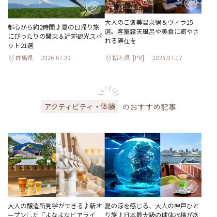
大人のご褒美温泉宿＆ヴィラ15
都心から約2時間♪夏の日帰り旅
選。客室露天風呂や美食に癒やさ
にぴったりの関東＆近郊観光スポ
れる滞在を
ット21選
群馬県
2026.07.20
栃木県
[PR]
2026.07.17
のおすすめ記事
アクティビティ・体験
大人の醸造所見学ができる♪新オ
夏の涼を感じる、大人の神戸ひと
ープンした「よなよなビアライ
り旅♪日本最大級の球体水槽があ