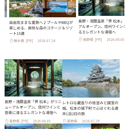
長野・浅間温泉「界 松本」が
。
自由気ままな夏旅へ♪プールやBBQが
アルオープン。信州ワインと
2日
楽しめる、爽快な森のコテージ＆リゾ
るエレガントな湯宿へ
ート15選
長野県
[PR]
2026.08.05
栃木県
[PR]
2026.07.24
長野・浅間温泉「界 松本」がリニ
レトロな蔵造りの街並みと国宝の
ューアルオープン。信州ワインと
城。松本の城下町で心ほぐれる週
音楽に浸るエレガントな湯宿へ
末1泊2日の旅
長野県
[PR]
2026.08.05
長野県
2026.07.28