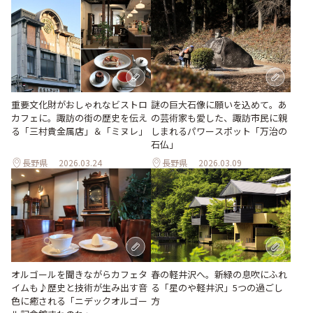
重要文化財がおしゃれなビストロ
謎の巨大石像に願いを込めて。あ
カフェに。諏訪の街の歴史を伝え
の芸術家も愛した、諏訪市民に親
る「三村貴金属店」＆「ミヌレ」
しまれるパワースポット「万治の
石仏」
長野県
2026.03.24
長野県
2026.03.09
オルゴールを聞きながらカフェタ
春の軽井沢へ。新緑の息吹にふれ
イムも♪歴史と技術が生み出す音
る「星のや軽井沢」5つの過ごし
色に癒される「ニデックオルゴー
方