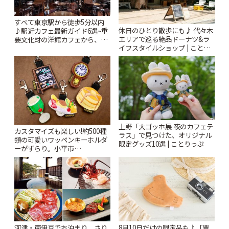
すべて東京駅から徒歩5分以内
休日のひとり散歩にも♪ 代々木
♪駅近カフェ最新ガイド6選~重
エリアで巡る絶品ドーナツ&ラ
要文化財の洋館カフェから、改
イフスタイルショップ | ことり
札すぐのレトロ喫茶まで~ | こと
っぷ
りっぷ
上野「大ゴッホ展 夜のカフェテ
カスタマイズも楽しい!約500種
ラス」で見つけた、オリジナル
類の可愛いワッペンキーホルダ
限定グッズ10選 | ことりっぷ
ーがずらり。小平市
「Kimamaya T&K」 | ことりっ
ぷ
河津・南伊豆でお泊まり。さり
8月10日だけの限定品も♪「豊