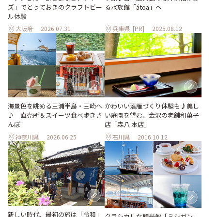
ズ」でとっておきのクラフトビー
る水族館「átoa」へ
ル体験
大阪府
2026.07.31
兵庫県
[PR]
2025.08.12
海景色を眺める三浦半島・三崎へ
かわいい落雁づくり体験も♪美し
♪ 直売所＆スイーツ食べ歩きさ
い庭園を望む、金沢の老舗和菓子
んぽ
店「森八 本店」
神奈川県
2026.06.25
石川県
2016.10.12
新しい時代、最初の旅は「令和」
クラシカルな観光船「ミシガン」