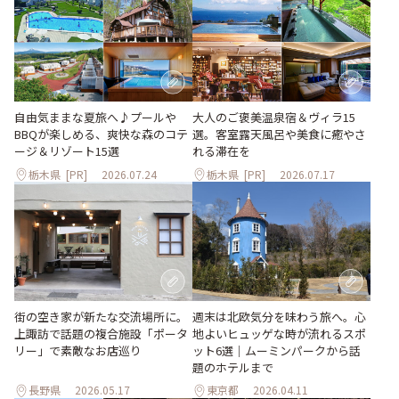
大人のご褒美温泉宿＆ヴィラ15
自由気ままな夏旅へ♪プールや
選。客室露天風呂や美食に癒やさ
BBQが楽しめる、爽快な森のコテ
れる滞在を
ージ＆リゾート15選
栃木県
[PR]
2026.07.24
栃木県
[PR]
2026.07.17
街の空き家が新たな交流場所に。
週末は北欧気分を味わう旅へ。心
上諏訪で話題の複合施設「ポータ
地よいヒュッゲな時が流れるスポ
リー」で素敵なお店巡り
ット6選｜ムーミンパークから話
題のホテルまで
長野県
2026.05.17
東京都
2026.04.11