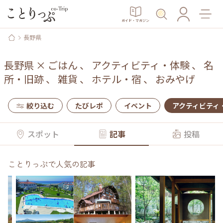
ガイド・マガジン
長野県
長野県
×
ごはん
、
アクティビティ・体験
、
名
所・旧跡
、
雑貨
、
ホテル・宿
、
おみやげ
絞り込む
たびレポ
イベント
アクティビティ
スポット
記事
投稿
ことりっぷで人気の記事