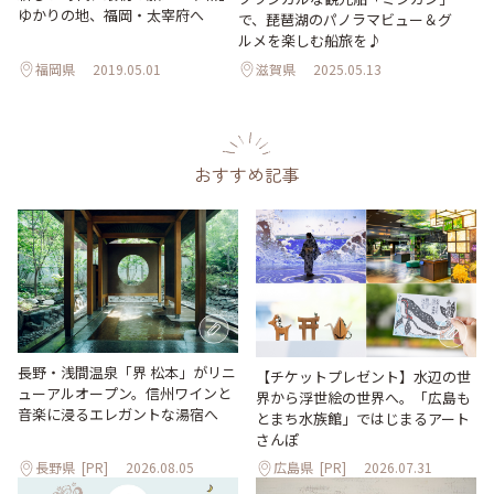
ゆかりの地、福岡・太宰府へ
で、琵琶湖のパノラマビュー＆グ
ルメを楽しむ船旅を♪
福岡県
2019.05.01
滋賀県
2025.05.13
おすすめ記事
長野・浅間温泉「界 松本」がリニ
【チケットプレゼント】水辺の世
ューアルオープン。信州ワインと
界から浮世絵の世界へ。「広島も
音楽に浸るエレガントな湯宿へ
とまち水族館」ではじまるアート
さんぽ
長野県
[PR]
2026.08.05
広島県
[PR]
2026.07.31